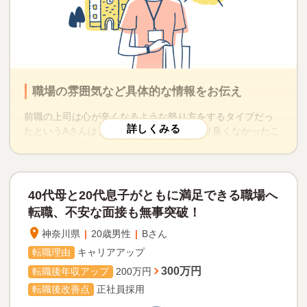
それほど職場に大きな不満を持っていなかったKさんでした
ので、どんな希望があるのか条件を考えて本当に転職した
方がいいのかどうかをまず話し合いました。介護職の場
合、内定して2ヶ月以内には入職して欲しいといわれること
が多いのですが、Kさんの登録は5月で入社希望は10月。こ
職場の雰囲気など具体的な情報をお伝え
だわった条件は「安くて広めの寮があること」で、こちら
はマイナビの蓄積された情報を基にいくつか探し出すこと
前職の上司は心が辛くなるような怒り方をするタイプだっ
ができました。職場見学は2社し、転職先の候補はイメージ
たというAさんは、職場の人間関係もあまり良くなかったこ
にあっているかじっくり考えていただきました。見学の
ともあって転職を考えました。ずっと山形県内で働いてい
後、Kさんはその異動がない特養が気に入り、両社求人に応
たので、1回違う地域に行ってみたかったという理由もあっ
募。明るく元気でコミュニケーション力も高かったため、
たようです。 とはいえ、地方に住んでいて東京の会社を良
両社とも一回の面接で内定し、10月入職して現在も働いて
く知らなかったので、まずは転職支援サービスを全国で行
います。
40代母と20代息子がともに
満足できる職場へ
っているマイナビに登録してみました。
Kさんに満足していただける転職をお勧めできたのは、初め
転職、
不安な面接も無事突破！
にご希望をしっかりうかがったこと、忙しい在職中だった
30代のAさんは前職が同業で経験もあったため、さまざまな
神奈川県
|
20歳男性
|
Bさん
のでこちらでスケジュールを立てたこと、慌てずに見学も
求人紹介ができました。かえって多すぎて迷われたようで
して、イメージに合った職場を探せたからだと思います。
転職理由
キャリアアップ
したが、気になるものをピックアップしていただき、職場
300万円
の雰囲気など具体的な情報をお伝えした上で、ご自分のや
転職後年収アップ
200万円
※利用者の特定を避けるため、一部内容を変更して掲載しております。
りたい仕事やお給料などを比較していただき、受ける施設
転職後改善点
正社員採用
を決めました。 自分から長所をアピールするのは不得意