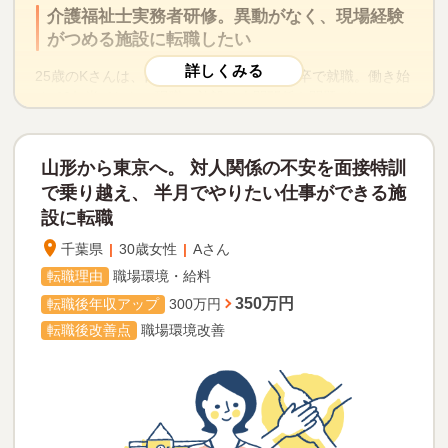
介護福祉士実務者研修。異動がなく、現場経験
がつめる施設に転職したい
25歳のKさんは、四年制大学を卒業して新卒で就職。働き始
めて2年半でした。現職の施設は人間関係も問題がなかった
のですが、Kさんには2つ悩みがありました。1つ目は、勤め
ている会社にはたくさん関連施設があり、希望を出してい
ないのにしばしば違う施設に異動になってしまうこと。
山形から東京へ。
対人関係の不安を面接特訓
2つ目は、現場の介護経験を十分積んで勉強し、将来介護福
で乗り越え、
半月でやりたい仕事ができる施
祉士の資格をとろうと思っていたのに、初め勤めていた特
設に転職
別養護老人ホームからデイサービスの施設へ異動になって
経験できる業務が減り、給与も減ってしまっていたことで
千葉県
|
30歳女性
|
Aさん
す。特養の仕事がやっとわかってきて、続けたいと思って
転職理由
職場環境・給料
いたKさんは、いつどこの施設に異動になるかわからない不
350万円
転職後年収アップ
300万円
安もあって転職を考え始めました。
しかし初めての転職で、ネットの膨大な情報量や信頼性の
転職後改善点
職場環境改善
整理がつかず、まずは情報収集したいとマイナビ介護職に
登録してくださいました。
職場見学で本当に転職したいか確認、寮つきの
施設を探す