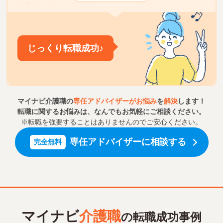
アアドバイザーが調整。
て登録。
帰宅してPCを開くと、キャリアアドバイザーから
転職面談の案内メールが。
じっくり転職をしたいため、面
談を希望。
３つの施設の面接と見学
7日目
じっくり転職成功♪
面接当日は、キャリアアドバイザーと駅で待ち合わせ、面
キャリアアドバイザーと面談
２週間後
接に終日同行してもらう。１日で３施設の面接だったた
め、ハードな１日だったが、キャリアアドバイザーの同席
たまたま会場が近くだったため、マイナビ介護職に出向い
により、上手く自己アピールもでき、スムーズに３つの施
て、 転職面談をする。キャリアアドバイザーに相談するこ
設の面接を受けることができた。
とで、 自分の希望も明確になった。面談時に貰った求人に
マイナビ介護職の
専任アドバイザーがお悩み
を
解決
します！
ついても、それぞれ詳細情報を聞いたり、質問できた。
転職に関するお悩みは、なんでもお気軽にご相談ください。
※転職を強要することはありませんのでご安心ください。
内定！＆転職成功♪
10日目
1~3ヶ月
３施設のうち２施設から合格連絡！２つの施設のうち自宅
専任アドバイザーに相談する
完全無料
からのアクセスが良く教育環境や残業時間なども希望どお
現職の都合で、すぐには転職できないことを伝えて
りだった施設への入職を決意！
いたので、定期的に希望に合った求人情報を貰って
検討する。
マイナビ
介護職
の
転職成功事例
複数の施設の面接・見学
3か月目