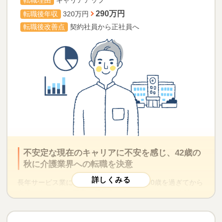
転職理由
キャリアアップ
ようになりました。日勤のみの正社員として無理なく介護
290万円
職を続けていきたいと考え、キャリアアドバイザーと一緒
転職後年収
320万円
に新たな道を模索した結果、現在では特別養護老人ホーム
転職後改善点
契約社員から正社員へ
の生活相談員として充実した毎日を過ごしています。
自分のように息子にもより良い環境で働いてもらいたいと
願ったCさんは、「うちの長男の転職もサポートしてもらえ
ませんか？」と連絡をくださいました。
徹底した面接対策でフレッシュな熱意をアピー
ル！
その後、母であるCさんの紹介を受けて、23歳の夏に「マイ
ナビ介護職」に登録したBさんですが、初めは転職に対して
前向きではありませんでした。しかし、「現職のままでも
不安定な現在のキャリアに不安を感じ、42歳の
いいです」と言っていたBさんの気持ちは、職場の上司から
秋に介護業界への転職を決意
「正社員になるのは難しい」と言われたことで大きく動き
ます。
長年サービス業に従事していたAさんは、40歳を過ぎてから
今後のキャリアに不安を感じるようになりました。当時は
正社員を目指して転職しようと心に決めたBさんですが、不
契約社員として働いていたため安定感に欠け、これから年
安要素となったのが面接です。人見知りでおとなしい性格
収が上がっていく見通しもなかったためです。そうした
のBさんにとって、面接という緊張を強いられる場面で積極