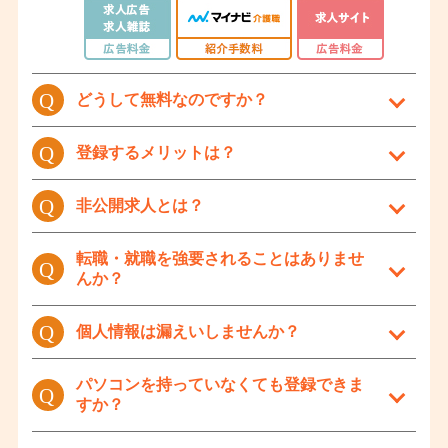
どうして無料なのですか？
「マイナビ介護職」は、厚生労働省の認可を受け
登録するメリットは？
た転職・就職支援サービスです。
（厚生労働大臣許可番号：13-ユ-080554）
福祉・介護職専門のキャリアアドバイザーが、希
非公開求人とは？
「マイナビ介護職」は、医療機関や企業から支払わ
望条件などを伺い、
れる「紹介手数料」によって運営されていますの
ご希望にマッチした転職先をご紹介いたします。
「マイナビ介護職」で取り扱っている求人のう
転職・就職を強要されることはありませ
で、ご利用者様からは、ご登録から転職・就職に至
転職・就職希望者様の立場になって情報をご提供
んか？
ち、約40％は「マイナビ介護職」サイト上からご
るまで、一切費用はいただきません。
雑誌やインターネットの求人広告は、あくまで「広
覧いただくことができない「非公開求人」です。
もちろん、後から料金を請求することも一切ありま
告」のため、一方通行の情報提供になりがちです。
せんので、どなたでも安心してご利用いただけるサ
非公開求人は、下記の理由によって、サイト上には
転職・就職を強要することは一切ありません。
個人情報は漏えいしませんか？
「マイナビ介護職」の転職・就職支援サービスで
ービスです。
公開していません。
は、福祉・介護業界に精通したキャリアアドバイザ
仮に応募先から内定をいただいたとしても、ご本人
その1
|
応募殺到を避けるため
ーが、転職・就職希望者様の立場になって情報（病
が納得しない限り、内定を承諾する必要はありませ
個人情報が漏えいすることはありませんので、ご
パソコンを持っていなくても登録できま
人気のある医療機関や企業が、求人を公にしてしま
院・施設の雰囲気、職員の定着率、残業時間など）
ん。内定先への辞退の連絡も、キャリアアドバイザ
すか？
安心ください。
うと応募が殺到する場合があります。 選考を効率
を提供することが可能です。転職・就職希望者様が
ーが行いますので、ご安心ください。
良く行うために条件（経験、資格など）に合った人
「ほんとうに知りたかった情報」を提供できるよう
当サイトからの登録などで収集したご登録者様の個
材のみの紹介を人材紹介会社に依頼するケースが増