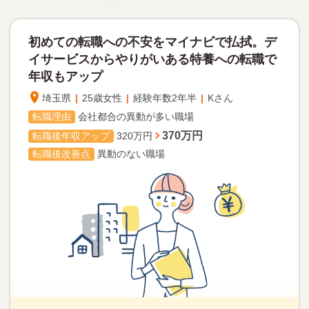
慎重に選んだ２つの施設に応募することに。休日が全て面
接で埋まるのが嫌だった為、回数を分けて１日１施設を受
初めての転職への不安をマイナビで払拭。
デ
ける。家の近くの施設は１人で面接に行ったが、面接対策
をしっかりして貰ったおかげで落ち着いて面接に臨めた。
イサービスからやりがいある
特養への転職で
年収もアップ
埼玉県
|
25歳女性
|
経験年数2年半
|
Kさん
内定！＆転職成功♪
4か月目
転職理由
会社都合の異動が多い職場
２施設ともに内定！甲乙つけがたい印象だったが、研修制
370万円
転職後年収アップ
320万円
度が充実しており、給与や休日などが希望どおりだった施
設への入職を決意！
転職後改善点
異動のない職場