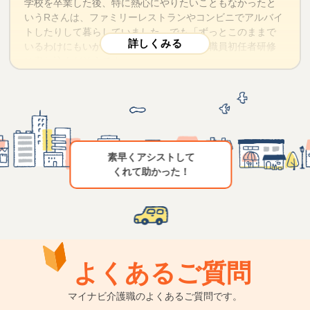
学校を卒業した後、特に熱心にやりたいこともなかったと
に整理していきました。Aさんの希望は、無資格未経験者を
※利用者の特定を避けるため、一部内容を変更して掲載しております。
いうRさんは、ファミリーレストランやコンビニでアルバイ
しっかり教育してくれる姿勢があり、できれば資格取得支
トしたりして暮らしていました。でも「ずっとこのままで
援制度がある会社。転職によりいったんは年収が下がった
いるわけにもいかないかな」と思って介護職員初任者研修
としても、いずれはキャリアアップ、年収アップがかなう
に申し込んだそうです。
正社員での採用を目指すという目標ができました。
介護の資格を取ったら知人に誘ってもらえて、有料老人ホ
Ａさんの希望に沿った教育力の高い大手企業をご紹介した
ームで働けるようになったのですが、そのうち「年収を上
ところ、そのうちの1社から内定を得ることができました。
げたい」「他の介護系の職場で新しいことをしてみたい」
「マイナビ介護職」への登録からわずか3ヶ月月後のことで
と思うようになりました。前の職場は長く働いている人が
した。入社後に介護職員初任者研修を修了してからは、正
たくさんいて、主任など上のポストが空きそうになかった
社員として有料老人ホームで活躍しています。
ストして
のも理由の一つです。
無資格未経験は大きなハンデのように感じるかもしれませ
かった！
お友達がマイナビを使って転職していて良かったと聞いて
んが、介護業界では必ずしもそうではありません。Ａさん
いた、とのことでマイナビにご登録いただきました。
のように40歳代でも思い切って挑戦する方が少なからずい
て、会社側もそれを受け入れ、育てていこうとする数少な
仕事をしながらの転職活動だったので、ほとん
い業界だといえるでしょう。ただし、無資格未経験者が介
ど全部電話とメールでのお仕事紹介・詳細説明
護職へ転職するためには、あらかじめ介護業界についての
知識を大まかにでも頭に入れたうえで、希望条件を絞って
よくあるご質問
ホームで仕事をしながらの転職活動だったので、面談の時
おくことが大切です。
間が取れず、ほとんど全部電話とメールでのお仕事紹介・
詳細説明となりました。現職の方はお時間がないのがよく
マイナビ介護職のよくあるご質問です。
※利用者の特定を避けるため、一部内容を変更して掲載しております。
わかっているため、特に対応スピードを上げ、キャリアア