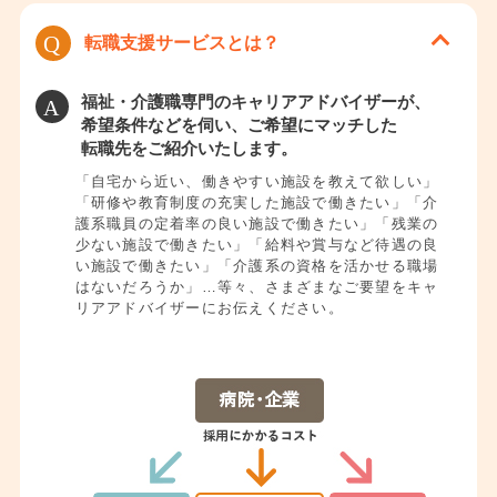
ドバイザー側でスケジュールを組むことも心がけました。
転職支援サービスとは？
お仕事についてのご希望をお電話で色々うかがって確か
め、面接を受けてみたい会社を指定された翌日に、先方と
面接できる日程を決めたケースもありました。決断も素早
福祉・介護職専門のキャリアアドバイザーが、
くしていただけたので、ご登録ののち、2週間くらいで内定
希望条件などを伺い、ご希望にマッチした
が出ました。
転職先をご紹介いたします。
就職後に、「転職先では先輩が色々新しい仕事を教えてく
「自宅から近い、働きやすい施設を教えて欲しい」
れた、施設の新規オープンがあるところなので、比較的昇
「研修や教育制度の充実した施設で働きたい」「介
格しやすく、希望を持って働いています」という明るいコ
護系職員の定着率の良い施設で働きたい」「残業の
少ない施設で働きたい」「給料や賞与など待遇の良
メントをいただけました。
い施設で働きたい」「介護系の資格を活かせる職場
はないだろうか」…等々、さまざまなご要望をキャ
※利用者の特定を避けるため、一部内容を変更して掲載しております。
リアアドバイザーにお伝えください。