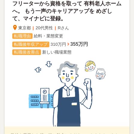
折、ホスピタリティーが高い性格のAさんをよく知る友人
的に自分を売り込むのはたやすいことではありません。
フリーターから資格を取って
有料老人ホーム
が、「介護職が向いているのでは？」と助言をくれまし
へ。
もう一声のキャリアアップを
めざし
そこで、キャリアアドバイザーが模擬面接官となり、徹底
た。家族の介護経験があったこともあり、介護職の意義や
て、マイナビに登録。
的に面接練習に励むことに。若く経験の浅いBさんですが、
やりがいに魅力を感じたAさんは、42歳の秋に「マイナビ介
逆に言えばフレッシュ感や熱意、体力などが大きなアピー
護職」に登録して転職活動をスタートしました。
東京都
|
20代男性
|
Rさん
ルポイントになりますから、その点をうまく売り込む方法
転職理由
給料・業態変更
優しくまじめなAさんは介護職への適性があるタイプと考え
をお伝えしました。
られましたが、介護や医療に関わる職歴は皆無。Ａさん自
355万円
転職後年収アップ
310万円
面接当日もキャリアアドバイザーが同席し、条件面の交渉
身、「この年齢で本当に転職できるのだろうか……」とい
転職後改善点
新しい職場業態
などでフォローに入りました。練習の成果を発揮できたBさ
う不安が強く、登録後も介護職へのチャレンジをあきらめ
んは、希望していた自宅近くの介護老人保健施設で正社員
ようかと迷いがある状態でした。
としての内定を見事獲得。以前よりも年齢の近い仲間が多
い環境で、いきいきと働いています。
介護業界の基礎を学んで迷いを払拭！教育制度
の整った大手企業に内定
介護職の転職では面接が重視される割合が高いですが、人
前で自己アピールすることを苦手に感じる方も少なくない
そこで「マイナビ介護職」のキャリアアドバイザーとして
でしょう。「マイナビ介護職」ではキャリアアドバイザー
は、業界事情に明るいとは言えないAさんに、まずは「個人
が模擬面接官となり、想定される質問に事前に対策をする
レッスン」を実施することにしました。介護という仕事の
ことができます。対面しての練習が難しい場合は、電話で
概要や転職市場の動向、転職を成功させるポイントなどを
もかまいません。また、不安な場合はキャリアアドバイザ
お伝えしていったのです。
ーが面接に同席し、しっかりとアシストさせていただきま
す。
その後、「どんな職場なら介護職に挑戦したいか」を一緒