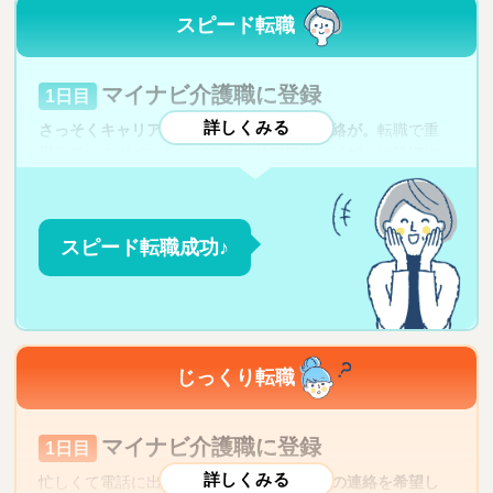
スピード転職
マイナビ介護職に登録
1日目
さっそくキャリアアドバイザーから電話連絡が。
転職で重
視しているポイントなどをキャリアアドバイザーに詳細に
伝える。
なるべく早く転職先を探したいこと、直近で１日
しかお休みがないことを伝える。
スピード転職成功♪
求人情報がメールで到着
2日目
希望に合った魅力的な求人が複数届く。じっくりと求人票
や資料を検討。特にキャリアアドバイザーがすすめてくれ
た３つの施設の面接を受けたいとメールで連絡。
じっくり転職
3~6日目
マイナビ介護職に登録
1日目
書類選考の結果、３施設とも合格！面接日をキャリ
忙しくて電話に出られないため、
メールでの連絡を希望し