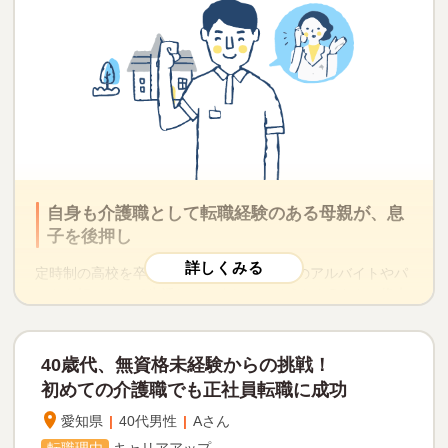
で、どう話したらいいかわからないというAさんでしたの
で、キャリアアドバイザーが面接での話し方やポイントを
お伝えすることにしました。マイナビオフィスで直接お会
いし面接特訓した上で、駅から転職希望先の企業まで一緒
に歩き、一緒の方が落ち着いて話せるとのご希望を頂いた
ので、面接時も同席させていただくことにしました。受け
答えはAさんがし、言いにくい給与交渉などはキャリアアド
バイザーがしました。 給料も上がり、他の職種の人たちと
も連携して利用者さんのために働ける仕事につくことがで
きてよかった、と感想をいただけたのが何より嬉しかった
自身も介護職として転職経験のある母親が、息
ケースでした。
子を後押し
※利用者の特定を避けるため、一部内容を変更して掲載しております。
定時制の高校を卒業したBさんは、介護職のアルバイトやパ
ートを転々として生活していました。そうしたBさんの将来
を心配に思っていたのが、母親であるCさんです。
実はCさんも、さかのぼること1年前に「マイナビ介護職」
40歳代、無資格未経験からの挑戦！
を通して転職に成功されたお一人でした。もともとデイサ
初めての介護職でも正社員転職に成功
ービスの介護職兼管理者として5年間の経験を積んでいたC
さんですが、残業の負担が非常に重く、子育てと家族の介
愛知県
|
40代男性
|
Aさん
護が重なったこともあり、多忙すぎる日々に限界を感じる