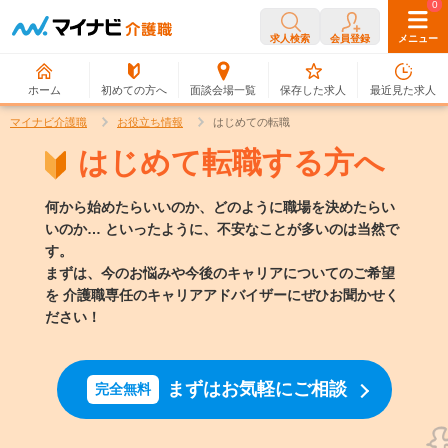
0
0
求人検索
会員登録
メニュー
ホーム
初めての方へ
面談会場一覧
保存した求人
最近見た求人
マイナビ介護職
お役立ち情報
はじめての転職
はじめて転職する方へ
何から始めたらいいのか、どのように職場を決めたらい
いのか…
といったように、不安なことが多いのは当然で
す。
まずは、今のお悩みや今後のキャリアについてのご希望
を
介護職専任のキャリアアドバイザーにぜひお聞かせく
ださい！
まずはお気軽にご相談
完全無料