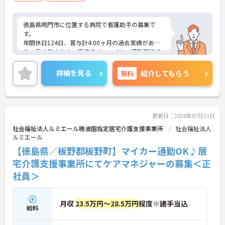
徳島県鳴門市に位置する病院で看護助手の募集で
す。
年間休日124日、賞与計4.00ヶ月の過去実績があ
り、長く働きやすい環境です。マイカー通勤可能で
駐車場も完備されています。退職金制度もあり、安
定した就業を目指せます。
詳細を見る
無料
紹介してもらう
ご興味のある方には、面接対策ポイントなどさらに
詳細をお話いたしますので、お気軽にご相談くださ
い。
更新日：2026年07月31日
■ 働きやすい休日数が魅力
社会福祉法人ルミエール穂波園指定居宅介護支援事業所
社会福祉法人
ルミエール
年間休日が充実している職場です
【徳島県／板野郡板野町】マイカー通勤OK♪居
・年間休日124日
・夏期休暇2日
宅介護支援事業所にてケアマネジャーの募集＜正
・年末年始休暇3日
社員＞
→ プライベートとの両立を目指しやすい環境です♪
月収
23.5万円～28.5万円
程度※諸手当込
■ 安定収入を目指せる待遇
給料
各種手当や賞与実績があります