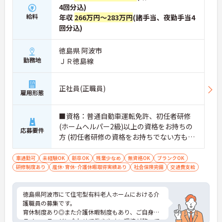
4回分込)
給料
年収
266万円～283万円
(諸手当、夜勤手当4
回分込)
徳島県 阿波市
勤務地
ＪＲ徳島線
正社員(正職員)
雇用形態
■資格：普通自動車運転免許、初任者研修
(ホームヘルパー2級)以上の資格をお持ちの
応募要件
方 (初任者研修の資格をお持ちでない方もご
応募可能です) ■経験：不問
車通勤可
未経験OK
新卒OK
残業少なめ
無資格OK
ブランクOK
研修制度あり
産休･育休･介護休暇取得実績あり
社会保険完備
交通費支給
徳島県阿波市にて住宅型有料老人ホームにおける介
護職員の募集です。
育休制度あり◎また介護休暇制度もあり、ご自身の
ライフステージに合わせて働きやすい環境が整って