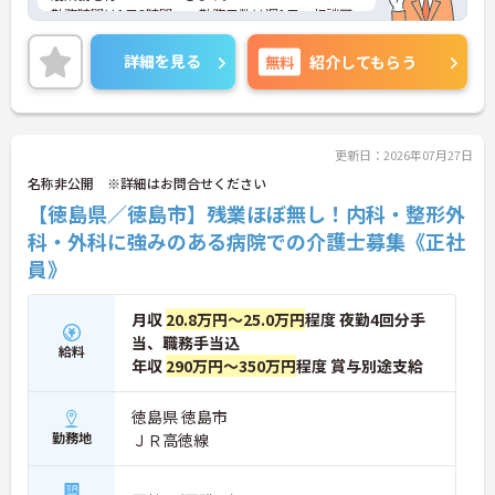
勤務時間は1日2時間～、勤務日数は週1日～相談可
能です。未経験の方やブランクがある方も歓迎で
す。残業は基本ないので、ワークライフバランスを
詳細を見る
無料
紹介してもらう
保ちながらご勤務いただけます。
ご興味のある方には、面接対策ポイントなど、さら
に詳細をお話しいたしますのでお気軽にご相談くだ
さい！
更新日：2026年07月27日
名称非公開 ※詳細はお問合せください
【徳島県／徳島市】残業ほぼ無し！内科・整形外
科・外科に強みのある病院での介護士募集《正社
員》
月収
20.8万円～25.0万円
程度 夜勤4回分手
当、職務手当込
給料
年収
290万円～350万円
程度 賞与別途支給
徳島県 徳島市
勤務地
ＪＲ高徳線