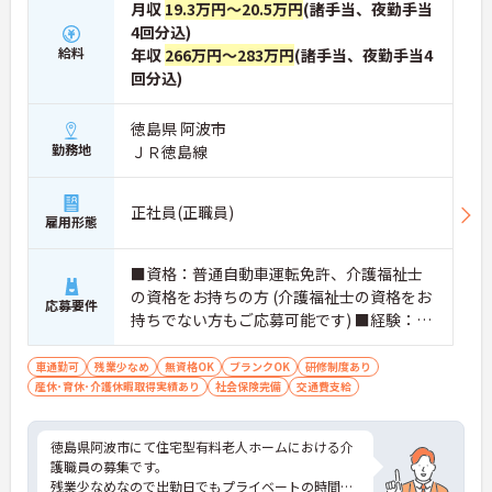
月収
19.3万円～20.5万円
(諸手当、夜勤手当
4回分込)
給料
年収
266万円～283万円
(諸手当、夜勤手当4
回分込)
徳島県 阿波市
勤務地
ＪＲ徳島線
正社員(正職員)
雇用形態
■資格：普通自動車運転免許、介護福祉士
の資格をお持ちの方 (介護福祉士の資格をお
応募要件
持ちでない方もご応募可能です) ■経験：不
問
車通勤可
残業少なめ
無資格OK
ブランクOK
研修制度あり
産休･育休･介護休暇取得実績あり
社会保険完備
交通費支給
徳島県阿波市にて住宅型有料老人ホームにおける介
護職員の募集です。
残業少なめなので出勤日でもプライベートの時間を