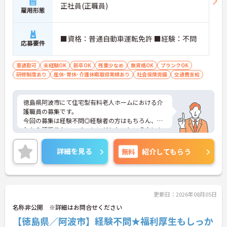
正社員(正職員)
雇用形態
■資格：普通自動車運転免許 ■経験：不問
応募要件
車通勤可
未経験OK
新卒OK
残業少なめ
無資格OK
ブランクOK
研修制度あり
産休･育休･介護休暇取得実績あり
社会保険完備
交通費支給
徳島県阿波市にて住宅型有料老人ホームにおける介
護職員の募集です。
今回の募集は経験不問◎経験者の方はもちろん、こ
れから頑張りたい、チャレンジしたいという方にも
オススメの求人です
また、社会保険はもちろん育休、介護休暇など福利
詳細を見る
無料
紹介してもらう
厚生も整っているので、安心して長く働いて頂けま
す★
ご興味ある方には、面接対策ポイントなど、詳細を
お話しいたしますのでお気軽にご相談ください。
更新日：2026年08月05日
名称非公開 ※詳細はお問合せください
【徳島県／阿波市】経験不問★福利厚生もしっか