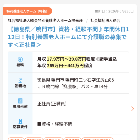
特別養護老人ホーム（特養）
更新日：2026年07月30日
社会福祉法人緑会特別養護老人ホーム鳴光荘
社会福祉法人緑会
【徳島県／鳴門市】資格・経験不問♪年間休日1
12日！特別養護老人ホームにて介護職の募集で
す＜正社員＞
月収
17.9万円～29.8万円
程度※諸手当込
給料
年収
265万円～441万円
程度
徳島県 鳴門市 鳴門町三ッ石字江尻山85
勤務地
ＪＲ鳴門線「撫養駅」バス・車14分
正社員(正職員)
雇用形態
■資格・経験不問
応募要件