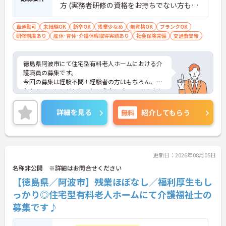
方 (実務者研修の資格をお持ちでない方もご
応募可能です) ■経験：不問
車通勤可
未経験OK
新卒OK
残業少なめ
無資格OK
ブランクOK
研修制度あり
産休･育休･介護休暇取得実績あり
社会保険完備
交通費支給
徳島県阿波市にて住宅型有料老人ホームにおける介
護職員の募集です。
今回の募集は経験不問！経験者の方はもちろん、こ
れからチャレンジしたいという方にオススメです★
福利厚生が充実しているので、安心して、長く働い
て頂けますよ♪
詳細を見る
無料
紹介してもらう
またマイカー通勤OK 無料駐車場完備なので、通勤
のストレスが少ないのも嬉しいポイントです。
ご興味ある方には、面接対策ポイントなど、詳細を
お話しいたしますのでお気軽にご相談ください。
更新日：2026年08月05日
名称非公開 ※詳細はお問合せください
【徳島県／阿波市】残業ほぼなし／福利厚生もし
っかり◎住宅型有料老人ホームにて介護福祉士の
募集です♪