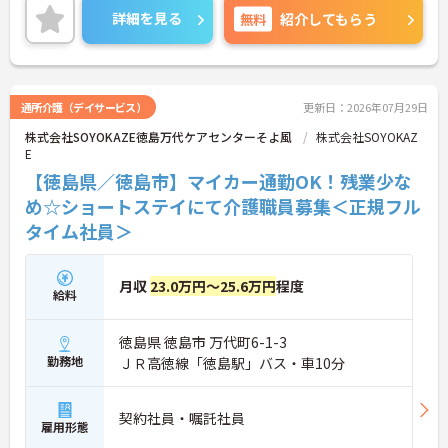
キルアップが目指せる環境です。
詳細を見る
無料
紹介してもらう
ご興味のある方には、面接対策ポイントなど、さら
に詳細をご案内しますのでお気軽にご相談くださ
い！
通所介護（デイサービス）
更新日：2026年07月29日
株式会社SOYOKAZE徳島万代ケアセンターそよ風
株式会社SOYOKAZ
E
【徳島県／徳島市】マイカー通勤OK！残業少な
め☆ショートステイにて介護職員募集＜正規フル
タイム社員＞
月収
23.0万円～25.6万円
程度
給料
徳島県 徳島市 万代町6-1-3
勤務地
ＪＲ高徳線「徳島駅」バス・車10分
契約社員・嘱託社員
雇用形態