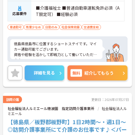
■介護福祉士 ■普通自動車運転免許必須（A
応募要件
T限定可） ■経験必須
車通勤可
残業少なめ
日勤のみ
社会保険完備
交通費支給
徳島県徳島市に位置するショートステイです。マイ
カー通勤可能でございます。
資格や経験を活かして即戦力として働いていただけ
ます。
日勤のみで残業は月平均3時間程度ですので、勤務
終了後の予定も立てやすいです。
詳細を見る
無料
紹介してもらう
ご興味のある方には、面接対策ポイントなど、さら
に詳細をお話しいたしますのでお気軽にご相談くだ
さい！
訪問介護
更新日：2026年07月27日
社会福祉法人ルミエール穂波園 指定訪問介護事業所
社会福祉法人ル
ミエール
【徳島県／板野郡板野町】1日2時間～・週1日～
◎訪問介護事業所にて介護のお仕事です♪＜パー