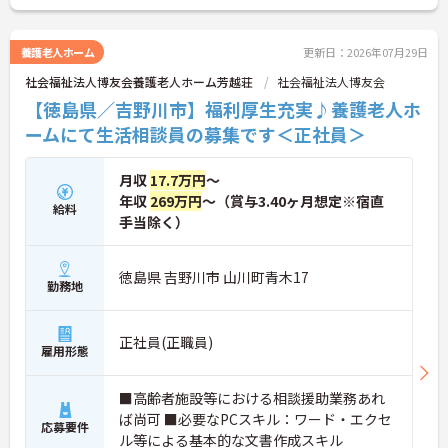
い！
養護老人ホーム
更新日：2026年07月29日
社会福祉法人博友会養護老人ホーム芳越荘
社会福祉法人博友会
【徳島県／吉野川市】福利厚生充実♪養護老人ホ
ームにて生活相談員の募集です＜正社員＞
月収
17.7万円
～
年収
269万円
～（賞与3.40ヶ月想定※宿直
給料
手当除く）
徳島県 吉野川市 山川町青木17
勤務地
正社員(正職員)
雇用形態
■高齢者施設等における相談援助業務あれ
ば尚可 ■必要なPCスキル：ワード・エクセ
応募要件
ル等による基本的な文書作成スキル