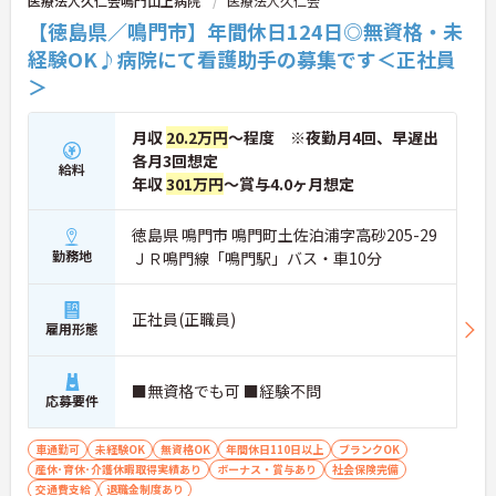
医療法人久仁会鳴門山上病院
医療法人久仁会
【徳島県／鳴門市】年間休日124日◎無資格・未
各種手当や賞与実績があります
経験OK♪病院にて看護助手の募集です＜正社員
・賞与計4.00ヶ月の過去実績
・夜勤手当支給
＞
・皆勤手当あり
→ 安定した収入形成を目指せる環境です♪
月収
20.2万円
～程度 ※夜勤月4回、早遅出
各月3回想定
給料
■ 通勤しやすい勤務環境
年収
301万円
～賞与4.0ヶ月想定
通勤面にも配慮された職場です
徳島県 鳴門市 鳴門町土佐泊浦字高砂205-29
・マイカー通勤可
勤務地
・駐車場あり
ＪＲ鳴門線「鳴門駅」バス・車10分
・鳴門駅から車10分
→ ご自身に合った通勤方法を選べます♪
正社員(正職員)
雇用形態
■無資格でも可 ■経験不問
応募要件
車通勤可
未経験OK
無資格OK
年間休日110日以上
ブランクOK
産休･育休･介護休暇取得実績あり
ボーナス・賞与あり
社会保険完備
交通費支給
退職金制度あり