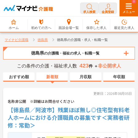
0
0
求人検索
会員登録
メニュー
ホーム
初めての方へ
面談会場一覧
保存した求人
最近見た求人
マイナビ介護職
徳島県
徳島県の介護職・求人・転職一覧
徳島県
の介護職・福祉の求人・転職一覧
423
この条件の介護・福祉求人数
非公開求人
件 ＋
おすすめ順
新着順
月収順
年収順
更新日：2026年08月05日
名称非公開 ※詳細はお問合せください
【徳島県／阿波市】残業ほぼ無し◎住宅型有料老
人ホームにおける介護職員の募集です＜実務者研
修：常勤＞