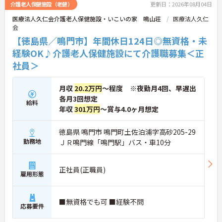
介護老人保健施設（老健）
更新日：2026年08月04日
■ 働きやすい休日数が魅力
医療法人久仁会介護老人保健施設・いこいの家 鳴山荘
医療法人久仁
会
年間休日が充実している職場です
・年間休日124日
【徳島県／鳴門市】年間休日124日◎無資格・未
・夏期休暇2日
経験OK♪介護老人保健施設にて介護職募集＜正
・年末年始休暇3日
社員＞
→ プライベートとの両立を目指しやすい環境です♪
月収
20.2万円
～程度 ※夜勤月4回、早遅出
■ 安定収入を目指せる待遇
各月3回想定
給料
各種手当や賞与実績があります
年収
301万円
～賞与4.0ヶ月想定
・賞与計4.00ヶ月の過去実績
・夜勤手当支給
徳島県 鳴門市 鳴門町土佐泊浦字高砂205-29
・皆勤手当あり
勤務地
ＪＲ鳴門線「鳴門駅」バス・車10分
→ 安定した収入形成を目指せる環境です♪
正社員(正職員)
■ 通勤しやすい勤務環境
雇用形態
通勤面にも配慮された職場です
・マイカー通勤可
■無資格でも可 ■経験不問
応募要件
・駐車場あり
・鳴門駅から車10分