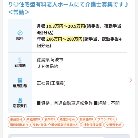
り◎住宅型有料老人ホームにて介護士募集です♪
＜常勤＞
月収
19.3万円～20.5万円
(諸手当、夜勤手当
4回分込)
給料
年収
266万円～283万円
(諸手当、夜勤手当4
回分込)
徳島県 阿波市
勤務地
ＪＲ徳島線
正社員(正職員)
雇用形態
■資格：普通自動車運転免許 ■経験：不問
応募要件
車通勤可
未経験OK
新卒OK
残業少なめ
無資格OK
ブランクOK
研修制度あり
産休･育休･介護休暇取得実績あり
社会保険完備
交通費支給