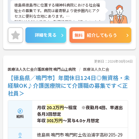
徳島県徳島市に位置する精神科病院における社会福
祉士の募集です。病院は最寄駅より徒歩圏内とアク
セスに便利な立地にあります。
就業は16:30までです。勤務終了後のプライベートな
時間も充実させることができます。また、育児休業
や介護休業の取得実績があり、ライフステージが変
詳細を見る
無料
紹介してもらう
化しても働ける職場環境です。
ご興味のある方には、面接対策ポイントなど、さら
に詳細をご案内しますのでお気軽にご相談くださ
い！
更新日：2026年08月04日
医療法人久仁会介護医療院 鳴門山上病院
医療法人久仁会
【徳島県／鳴門市】年間休日124日◎無資格・未
経験OK♪介護医療院にて介護職の募集です＜正
社員＞
月収
20.2万円
～程度 ※夜勤月4回、早遅出
各月3回想定
給料
年収
301万円
～賞与4.0ヶ月想定
徳島県 鳴門市 鳴門町土佐泊浦字高砂205-29