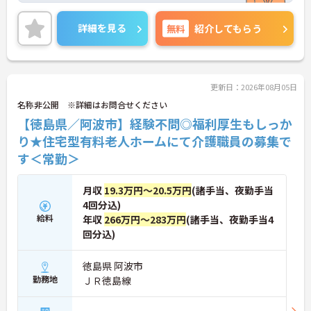
います。
また残業少なめなので出勤日でもプライベートの時
詳細を見る
無料
紹介してもらう
間を確保して頂けます★
ご興味ある方には、面接対策ポイントなど、詳細を
お話しいたしますのでお気軽にご相談ください。
更新日：2026年08月05日
名称非公開 ※詳細はお問合せください
【徳島県／阿波市】経験不問◎福利厚生もしっか
り★住宅型有料老人ホームにて介護職員の募集で
す＜常勤＞
月収
19.3万円～20.5万円
(諸手当、夜勤手当
4回分込)
給料
年収
266万円～283万円
(諸手当、夜勤手当4
回分込)
徳島県 阿波市
勤務地
ＪＲ徳島線