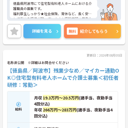
徳島県阿波市にて住宅型有料老人ホームにおける介
護職員の募集です。
福利厚生しっかり★社会保険、育休など、長く安心
して働ける環境が整っています！経験不問の募集な
ので、これから新しく介護にチャレンジする方にも
オススメ◎
詳細を見る
無料
紹介してもらう
ご興味ある方には、面接対策ポイントなど、詳細を
お話しいたしますのでお気軽にご相談ください。
更新日：2026年08月05日
名称非公開 ※詳細はお問合せください
【徳島県／阿波市】残業少なめ／マイカー通勤O
K◎住宅型有料老人ホームで介護士募集＜初任者
研修：常勤＞
月収
19.3万円～20.5万円
(諸手当、夜勤手当
4回分込)
給料
年収
266万円～283万円
(諸手当、夜勤手当4
回分込)