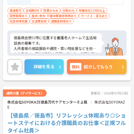
車通勤可
未経験OK
残業少なめ
日勤のみ
年間休日110日以上
研修制度あり
産休･育休･介護休暇取得実績あり
ボーナス・賞与あり
社会保険完備
交通費支給
退職金制度あり
徳島県吉野川市に位置する養護老人ホームで生活相
談員の募集です。
入所者様の相談援助や通院・買い物支援などを担う
お仕事です。週休2日制を採用しており、年間休日は
112日確保されています。賞与は過去実績で3.40ヶ
月分、昇給実績もあり、長く働きやすい環境です。
詳細を見る
無料
紹介してもらう
扶養手当や住居手当など各種手当も整っています。
ご興味のある方には、面接対策ポイントなどさらに
詳細をお話いたしますので、お気軽にご相談くださ
い。
通所介護（デイサービス）
更新日：2026年07月29日
株式会社SOYOKAZE徳島万代ケアセンターそよ風
株式会社SOYOKAZ
■ 働きやすさと休日充実
E
週休2日制でメリハリをつけて勤務できる環境です
【徳島県／徳島市】リフレッシュ休暇あり◎ショ
・年間休日112日
ートステイにおける介護職員のお仕事＜正規フル
・週休2日制
タイム社員＞
・月平均残業6時間