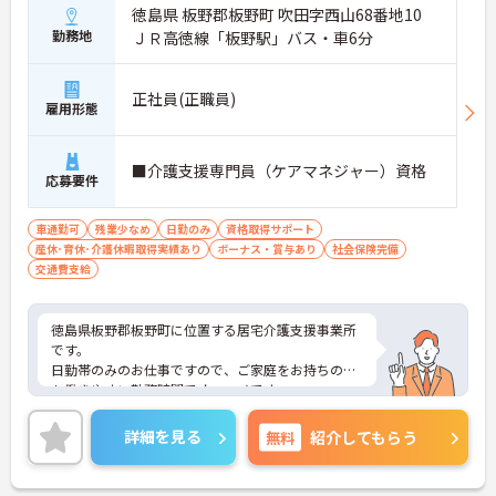
徳島県 板野郡板野町 吹田字西山68番地10
・賞与計4.00ヶ月の過去実績
勤務地
・夜勤手当支給
ＪＲ高徳線「板野駅」バス・車6分
・皆勤手当あり
→ 安定した収入形成を目指せる環境です♪
正社員(正職員)
雇用形態
■ 通勤しやすい勤務環境
■介護支援専門員（ケアマネジャー）資格
通勤面にも配慮された職場です
応募要件
・マイカー通勤可
・駐車場あり
車通勤可
残業少なめ
日勤のみ
資格取得サポート
・鳴門駅から車10分
産休･育休･介護休暇取得実績あり
ボーナス・賞与あり
社会保険完備
→ ご自身に合った通勤方法を選べます♪
交通費支給
徳島県板野郡板野町に位置する居宅介護支援事業所
です。
日勤帯のみのお仕事ですので、ご家庭をお持ちの方
も働きやすい勤務時間でオススメです・
マイカー通勤可能なので行き帰りがスムーズです。
ご興味をお持ちの方はお気軽にお問い合わせくださ
詳細を見る
無料
紹介してもらう
い。