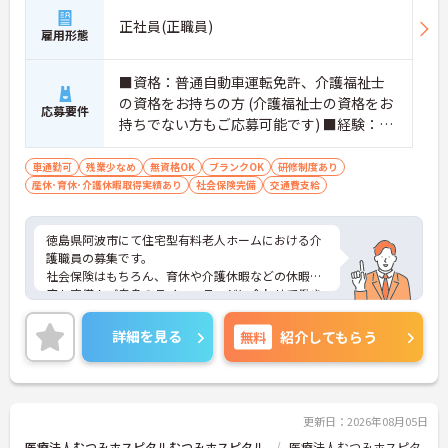
正社員(正職員)
雇用形態
■資格：普通自動車運転免許、介護福祉士
の資格をお持ちの方 (介護福祉士の資格をお
応募要件
持ちでない方もご応募可能です) ■経験：不
問
車通勤可
残業少なめ
無資格OK
ブランクOK
研修制度あり
産休･育休･介護休暇取得実績あり
社会保険完備
交通費支給
徳島県阿波市にて住宅型有料老人ホームにおける介
護職員の募集です。
社会保険はもちろん、育休や介護休暇などの休暇制
度も完備！ご自身のライフステージに合わせて働き
やすい環境が整っています◎
マイカー通勤OK 無料駐車場完備なので、通勤のス
詳細を見る
無料
紹介してもらう
トレスが少ないのも嬉しいポイントです。
あなたの経験やスキルを活かして、高齢者の皆さま
が安心して過ごせる空間づくりにチャレンジしてみ
ませんか？
ご興味ある方には、面接対策ポイントなど、詳細を
更新日：2026年08月05日
お話しいたしますのでお気軽にご相談ください。
医療法人むつみホスピタルむつみホスピタル
医療法人むつみホスピタ