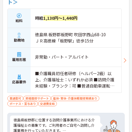
ト＞
時給
1,130円～1,440円
給料
徳島県 板野郡板野町 吹田字西山68-10
勤務地
ＪＲ高徳線「板野駅」徒歩15分
非常勤・パート・アルバイト
雇用形態
■介護職員初任者研修（ヘルパー2級）以
上、介護福祉士：いずれか必須 ■訪問介護
応募要件
未経験・ブランク：可 ■普通自動車運転免
許：必須
車通勤可
資格取得サポート
産休･育休･介護休暇取得実績あり
ボーナス・賞与あり
交通費支給
徳島県板野郡に位置する訪問介護事業所における介
護福祉士の募集です。ご利用者のご自宅へ訪問し介
護業務を行っていただきます。