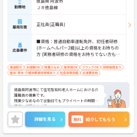
徳島県 阿波市
勤務地
ＪＲ徳島線
正社員(正職員)
雇用形態
■資格：普通自動車運転免許、初任者研修
(ホームヘルパー2級)以上の資格をお持ちの
応募要件
方 (実務者研修の資格をお持ちでない方もご
応募可能です) ■経験：不問
車通勤可
未経験OK
残業少なめ
無資格OK
ブランクOK
研修制度あり
産休･育休･介護休暇取得実績あり
社会保険完備
交通費支給
徳島県阿波市にて住宅型有料老人ホームにおける介
護職員の募集です。
残業少なめなので出勤日でもプライベートの時間を
確保して頂けます◎
またマイカー通勤OK 無料駐車場完備なので、通勤
のストレスが少ないのも嬉しいポイントです。
詳細を見る
無料
紹介してもらう
今回の募集は経験不問なので、資格取り立ての方で
も応募可能です★
ご興味ある方には、面接対策ポイントなど、詳細を