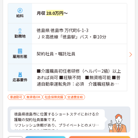
→ プライベートの時間も大切にしながら働きやすい
環境です♪
月収
28.0万円
～
給料
■ 安定収入を目指せる職場
徳島県 徳島市 万代町6-1-3
各種手当や賞与制度が整った職場です
勤務地
ＪＲ高徳線「徳島駅」バス・車10分
・賞与計3.40ヶ月の過去実績
・昇給実績あり
・扶養手当、住居手当あり
契約社員・嘱託社員
→ 長期的なキャリア形成と安定した収入を目指せま
雇用形態
す♪
■介護職員初任者研修（ヘルパー2級）以上
あれば尚可 ■経験不問 ■無資格可能 ■普
■ 相談援助の経験を活かせる
応募要件
通自動車運転免許：必須 介護職経験あれ
利用者様に寄り添った支援に携われるお仕事です
ば尚可
・生活相談業務
車通勤可
無資格OK
社会保険完備
交通費支給
・通院支援業務
・買い物援助業務
→ 人との関わりを大切にしながら専門性を発揮でき
徳島県徳島市に位置するショートステイにおける介
ます♪
護職の契約社員募集です。
リフレッシュ休暇があり、プライベートとのメリハ
リのある働き方が可能です。
また研修制度や正社員登用制度もあり働きながらス