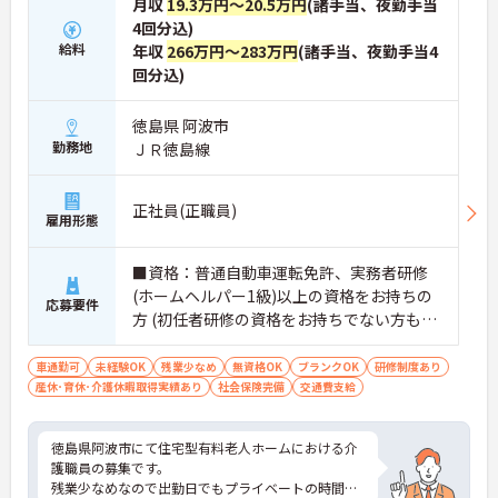
月収
19.3万円～20.5万円
(諸手当、夜勤手当
4回分込)
給料
年収
266万円～283万円
(諸手当、夜勤手当4
回分込)
徳島県 阿波市
勤務地
ＪＲ徳島線
正社員(正職員)
雇用形態
■資格：普通自動車運転免許、実務者研修
(ホームヘルパー1級)以上の資格をお持ちの
応募要件
方 (初任者研修の資格をお持ちでない方もご
応募可能です) ■経験：不問
車通勤可
未経験OK
残業少なめ
無資格OK
ブランクOK
研修制度あり
産休･育休･介護休暇取得実績あり
社会保険完備
交通費支給
徳島県阿波市にて住宅型有料老人ホームにおける介
護職員の募集です。
残業少なめなので出勤日でもプライベートの時間を