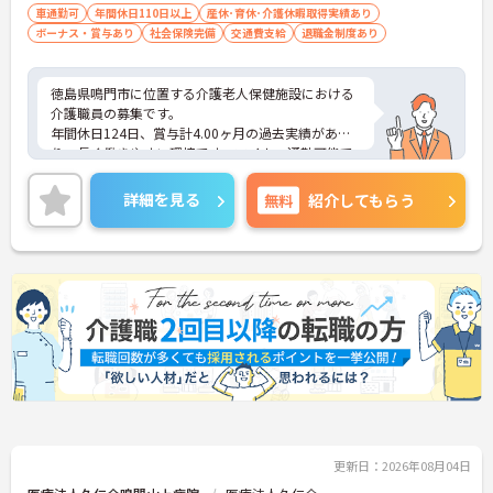
→ ご自身に合った通勤方法を選べます♪
車通勤可
年間休日110日以上
産休･育休･介護休暇取得実績あり
ボーナス・賞与あり
社会保険完備
交通費支給
退職金制度あり
徳島県鳴門市に位置する介護老人保健施設における
介護職員の募集です。
年間休日124日、賞与計4.00ヶ月の過去実績があ
り、長く働きやすい環境です。マイカー通勤可能で
駐車場も完備されています。退職金制度もあり、安
定した就業を目指せます。
詳細を見る
無料
紹介してもらう
ご興味のある方には、面接対策ポイントなどさらに
詳細をお話いたしますので、お気軽にご相談くださ
い。
■ 働きやすい休日数が魅力
年間休日が充実している職場です
・年間休日124日
・夏期休暇2日
・年末年始休暇3日
→ プライベートとの両立を目指しやすい環境です♪
更新日：2026年08月04日
■ 安定収入を目指せる待遇