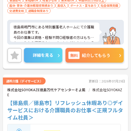
車通勤可
未経験OK
残業少なめ
無資格OK
年間休日110日以上
産休･育休･介護休暇取得実績あり
高収入
ボーナス・賞与あり
社会保険完備
交通費支給
退職金制度あり
徳島県鳴門市にある特別養護老人ホームにて介護職
員のお仕事です。
今回の募集は資格・経験不問◎経験者の方はもちろ
ん、これから頑張りたい、チャレンジしたいという
方にもオススメの求人★
年間休日110日以上あり、残業はほとんど無し！し
詳細を見る
無料
紹介してもらう
っかり働いてしっかり休める、社員にとって理想の
働き方を実現できますよ♪
ご興味ある方には、面接対策ポイントなど、さらに
詳細をお話しいたしますのでお気軽にご相談くださ
い。
通所介護（デイサービス）
更新日：2026年07月29日
株式会社SOYOKAZE徳島万代ケアセンターそよ風
株式会社SOYOKAZ
E
【徳島県／徳島市】リフレッシュ休暇あり◎デイ
サービスにおける介護職員のお仕事＜正規フルタ
イム社員＞