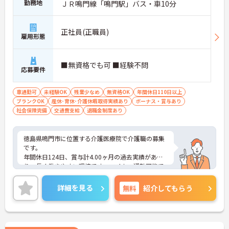
勤務地
ＪＲ鳴門線「鳴門駅」バス・車10分
正社員(正職員)
雇用形態
■無資格でも可 ■経験不問
応募要件
車通勤可
未経験OK
残業少なめ
無資格OK
年間休日110日以上
ブランクOK
産休･育休･介護休暇取得実績あり
ボーナス・賞与あり
社会保険完備
交通費支給
退職金制度あり
徳島県鳴門市に位置する介護医療院で介護職の募集
です。
年間休日124日、賞与計4.00ヶ月の過去実績があ
り、長く働きやすい環境です。マイカー通勤可能で
駐車場も完備されています。退職金制度もあり、安
定した就業を目指せます。
詳細を見る
無料
紹介してもらう
ご興味のある方には、面接対策ポイントなどさらに
詳細をお話いたしますので、お気軽にご相談くださ
い。