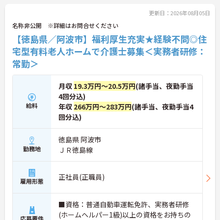
お話しいたしますのでお気軽にご相談ください。
更新日：2026年08月05日
名称非公開 ※詳細はお問合せください
【徳島県／阿波市】福利厚生充実★経験不問◎住
宅型有料老人ホームで介護士募集＜実務者研修：
常勤＞
月収
19.3万円～20.5万円
(諸手当、夜勤手当
4回分込)
給料
年収
266万円～283万円
(諸手当、夜勤手当4
回分込)
徳島県 阿波市
勤務地
ＪＲ徳島線
正社員(正職員)
雇用形態
■資格：普通自動車運転免許、実務者研修
(ホームヘルパー1級)以上の資格をお持ちの
応募要件