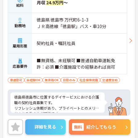
月収
24.9万円
～
給料
徳島県 徳島市 万代町6-1-3
勤務地
ＪＲ高徳線「徳島駅」バス・車10分
契約社員・嘱託社員
雇用形態
■無資格、未経験可 ■普通自動車運転免
応募要件
許：必須 ■介護施設での経験あれば尚可
車通勤可
未経験OK
無資格OK
日勤のみ
社会保険完備
交通費支給
徳島県徳島市に位置するデイサービスにおける介護
職の契約社員募集です。
リフレッシュ休暇があり、プライベートとのメリハ
リのある働き方が可能です。
また研修制度や正社員登用制度もあり働きながらス
キルアップが目指せる環境です。
詳細を見る
無料
紹介してもらう
ご興味のある方には、面接対策ポイントなど、さら
に詳細をご案内しますのでお気軽にご相談くださ