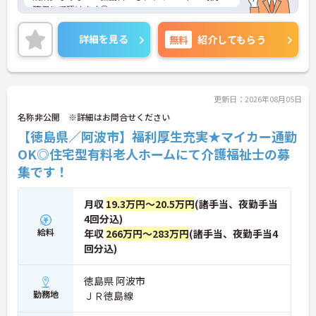
確保して頂けます◎
社会保険をはじめ、育児休暇、介護休暇制度など福
利厚生もしっかり★安心して働ける環境が整ってい
詳細を見る
無料
紹介してもらう
ます！
ご興味ある方には、面接対策ポイントなど、詳細を
お話しいたしますのでお気軽にご相談ください。
更新日：2026年08月05日
名称非公開 ※詳細はお問合せください
【徳島県／阿波市】福利厚生充実★マイカー通勤
OK◎住宅型有料老人ホームにて介護福祉士の募
集です！
月収
19.3万円～20.5万円
(諸手当、夜勤手当
4回分込)
給料
年収
266万円～283万円
(諸手当、夜勤手当4
回分込)
徳島県 阿波市
勤務地
ＪＲ徳島線