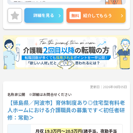
確保して頂けます◎
また今回の募集は経験不問◎経験者の方はもちろ
ん、これから頑張りたい、チャレンジしたいという
詳細を見る
無料
紹介してもらう
方にもオススメの求人です★
ご興味ある方には、面接対策ポイントなど、詳細を
お話しいたしますのでお気軽にご相談ください。
更新日：2026年08月05日
名称非公開 ※詳細はお問合せください
【徳島県／阿波市】育休制度あり◎住宅型有料老
人ホームにおける介護職員の募集です＜初任者研
修：常勤＞
月収
19.3万円～20.5万円
(諸手当、夜勤手当