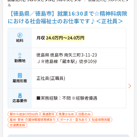
ル
【徳島県／徳島市】就業16:30まで☆精神科病院
における社会福祉士のお仕事です♪＜正社員＞
月収
24.0万円～24.0万円
給料
徳島県 徳島市 南矢三町3-11-23
勤務地
ＪＲ徳島線「蔵本駅」徒歩10分
正社員(正職員)
雇用形態
■実務経験：不問 ※経験者優遇
応募要件
駅から徒歩10分以内
車通勤可
残業少なめ
日勤のみ
産休･育休･介護休暇取得実績あり
ボーナス・賞与あり
社会保険完備
交通費支給