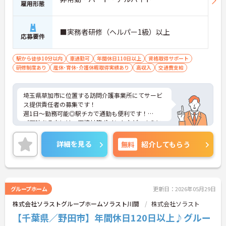
雇用形態
■実務者研修（ヘルパー1級）以上
応募要件
駅から徒歩10分以内
車通勤可
年間休日110日以上
資格取得サポート
研修制度あり
産休･育休･介護休暇取得実績あり
高収入
交通費支給
埼玉県草加市に位置する訪問介護事業所にてサービ
ス提供責任者の募集です！
週1日～勤務可能◎駅チカで通勤も便利です！
ご興味ある方には、面接対策ポイントなど、さらに
詳細をお話しいたしますのでお気軽にご相談くださ
い！
詳細を見る
無料
紹介してもらう
グループホーム
更新日：2026年05月29日
株式会社ソラストグループホームソラスト川間
株式会社ソラスト
【千葉県／野田市】年間休日120日以上♪グルー