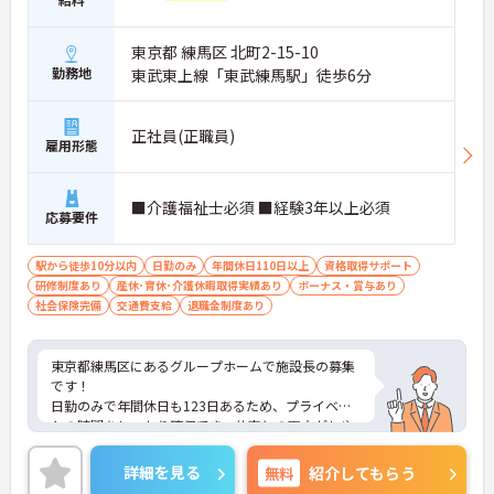
東京都 練馬区 北町2-15-10
勤務地
東武東上線「東武練馬駅」徒歩6分
正社員(正職員)
雇用形態
■介護福祉士必須 ■経験3年以上必須
応募要件
駅から徒歩10分以内
日勤のみ
年間休日110日以上
資格取得サポート
研修制度あり
産休･育休･介護休暇取得実績あり
ボーナス・賞与あり
社会保険完備
交通費支給
退職金制度あり
東京都練馬区にあるグループホームで施設長の募集
です！
日勤のみで年間休日も123日あるため、プライベー
トの時間をしっかり確保でき、仕事との両立がしや
すい職場です◎
また、昇給と賞与実績があり、あなたの頑張りがし
詳細を見る
無料
紹介してもらう
っかり評価され、やりがいを持ってお仕事ができま