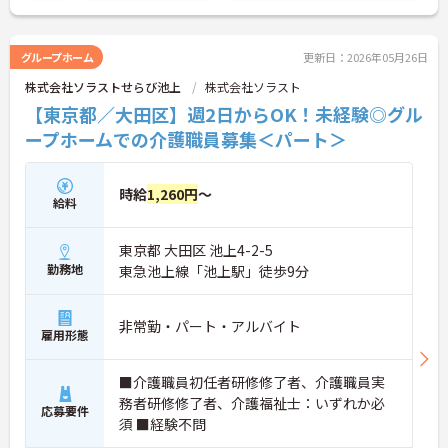
のでお気軽にご連絡ください！
グループホーム
更新日：2026年05月26日
株式会社ソラストせらび池上
株式会社ソラスト
【東京都／大田区】週2日からOK！未経験◎グル
ープホームでの介護職員募集＜パート＞
時給
1,260円
～
給料
東京都 大田区 池上4-2-5
勤務地
東急池上線「池上駅」徒歩9分
非常勤・パート・アルバイト
雇用形態
■介護職員初任者研修修了者、介護職員実
務者研修修了者、介護福祉士：いずれか必
応募要件
須 ■経験不問