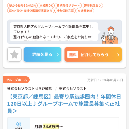
駅から徒歩10分以内
未経験OK
資格取得サポート
研修制度あり
産休･育休･介護休暇取得実績あり
社会保険完備
交通費支給
東京都大田区のグループホームで介護職員を募集し
ています！
週2日からの勤務となっており、ご家庭をお持ちの
方も無理なく働ける職場です◎未経験の方も応募可
能となっており、資格を活かして働きたい方にもお
すすめです♪昇給制度があり、頑張りを評価してく
詳細を見る
無料
紹介してもらう
れるので仕事のモチベーションにもつながります！
ご興味のある方は、面接のポイントをお伝えします
のでお気軽にご連絡ください！
グループホーム
更新日：2026年05月26日
株式会社ソラストせらび練馬
株式会社ソラスト
【東京都／練馬区】最寄り駅徒歩圏内！年間休日
120日以上♪グループホームで施設長募集＜正社
員＞
月収
34.6万円
～
給料