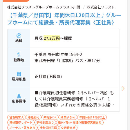
株式会社ソラストグループホームソラスト川間
株式会社ソラスト
【千葉県／野田市】年間休日120日以上♪グルー
プホームにて施設長・所長代理募集〈正社員〉
月収
27.3万円
～程度
給料
千葉県 野田市 中里1564-2
勤務地
東武野田線「川間駅」バス・車17分
正社員(正職員)
雇用形態
■介護職員初任者研修（旧ヘルパー2級）も
しくは介護職員実務者研修（旧ヘルパー1
応募要件
級/基礎研修）いずれかの資格必須 ※未経験
可
管理職求人
車通勤可
未経験OK
残業少なめ
年間休日110日以上
資格取得サポート
研修制度あり
産休･育休･介護休暇取得実績あり
ボーナス・賞与あり
社会保険完備
交通費支給