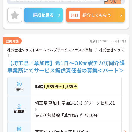
成長著しい企業で、経営基盤も安定しております。
日勤のみの勤務で、プライベートの時間も大切にで
きる4週8休制です。
詳細を見る
無料
紹介してもらう
ご興味ある方には、面接対策ポイントなど、さらに
詳細をお話しいたしますのでお気軽にご相談くださ
い。
訪問介護
更新日：2026年06月02日
株式会社ソラストホームヘルプサービスソラスト草加
株式会社ソラス
ト
【埼玉県／草加市】週1日～OK★駅チカ訪問介護
事業所にてサービス提供責任者の募集＜パート＞
時給
1,535円～1,535円
給料
埼玉県 草加市 草加1-10-1 グリーンヒルズ1
F
勤務地
東武伊勢崎線「草加駅」徒歩10分
非常勤・パート・アルバイト