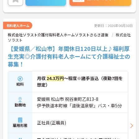
な立地にあります。年間休日は124日もあります。
プライベートを大切にしながらご勤務いただけま
す。
ご興味のある方には、面接対策ポイントなど、さら
に詳細をご案内しますのでお気軽にご相談くださ
有料老人ホーム
更新日：2026年06月30日
い！
株式会社ソラスト介護付有料老人ホームソラストさらさ道後
株式会社
ソラスト
【愛媛県／松山市】年間休日120日以上♪福利厚
生充実◎介護付有料老人ホームにて介護福祉士の
募集！
月収
24.3万円
～程度※諸手当込（夜勤7回を
給料
想定）
愛媛県 松山市 祝谷東町乙813-8
勤務地
伊予鉄道本町線「道後温泉駅」バス・車5分
正社員(正職員)
雇用形態