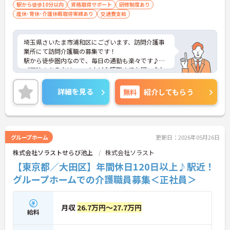
駅から徒歩10分以内
資格取得サポート
研修制度あり
産休･育休･介護休暇取得実績あり
交通費支給
埼玉県さいたま市浦和区にございます、訪問介護事
業所にて訪問介護職の募集です！
駅から徒歩圏内なので、毎日の通勤も楽々です♪
ご興味のある方は、マイナビ介護職までお問い合わ
せください。
詳細を見る
無料
紹介してもらう
グループホーム
更新日：2026年05月26日
株式会社ソラストせらび池上
株式会社ソラスト
【東京都／大田区】年間休日120日以上♪駅近！
グループホームでの介護職員募集＜正社員＞
月収
26.7万円～27.7万円
給料