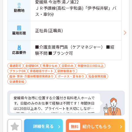
愛媛県 今治市 湯ノ浦22
ＪＲ予讃線(高松－宇和島)「伊予桜井駅」バ
勤務地
ス・車9分
正社員(正職員)
雇用形態
■介護支援専門員（ケアマネジャー） ■経
応募要件
験不問 ■ブランク可
車通勤可
未経験OK
残業少なめ
日勤のみ
年間休日110日以上
ブランクOK
資格取得サポート
研修制度あり
産休･育休･介護休暇取得実績あり
ボーナス・賞与あり
社会保険完備
交通費支給
愛媛県今治市に位置する介護付き有料老人ホームで
す。日勤のみのお仕事で経験は不問です！年間休日
は120日以上あり、プライベートを大切にしながら
ご勤務いただけます。ご興味をお持ちの方はお気軽
にお問い合わせください。
詳細を見る
無料
紹介してもらう