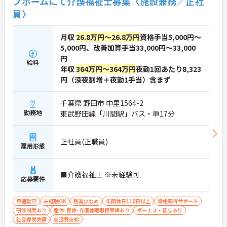
プホームにて介護福祉士募集〈施設兼務／正社
員〉
月収
26.8万円～26.8万円
資格手当5,000円～
5,000円、改善加算手当33,000円～33,000
円
給料
年収
364万円～364万円
夜勤1回あたり8,323
円（深夜割増＋夜勤1手当）含まず
千葉県 野田市 中里1564-2
勤務地
東武野田線「川間駅」バス・車17分
正社員(正職員)
雇用形態
■介護福祉士 ※未経験可
応募要件
車通勤可
未経験OK
残業少なめ
年間休日110日以上
資格取得サポート
研修制度あり
産休･育休･介護休暇取得実績あり
ボーナス・賞与あり
社会保険完備
交通費支給