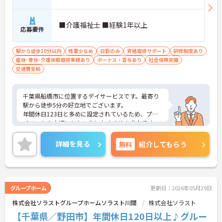
■介護福祉士 ■経験1年以上
応募要件
駅から徒歩10分以内
残業少なめ
日勤のみ
資格取得サポート
研修制度あり
産休･育休･介護休暇取得実績あり
ボーナス・賞与あり
社会保険完備
交通費支給
千葉県船橋市に位置するデイサービスです。最寄り
駅から徒歩5分の好立地でございます。
年間休日123日と多めに設定されているため、プラ
イベートを大切にしたい方におすすめの求人です。
日勤のみで残業少なめですので、勤務終了後の予定
も立てやすいです。
詳細を見る
無料
紹介してもらう
ご興味のある方には、面接対策ポイントなど、さら
に詳細をお話しいたしますのでお気軽にご相談くだ
さい！
グループホーム
更新日：2026年05月29日
株式会社ソラストグループホームソラスト川間
株式会社ソラスト
【千葉県／野田市】年間休日120日以上♪グルー