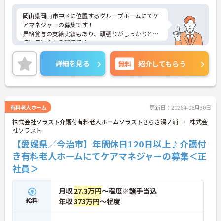
岡山県岡山市中区に位置するグループホームにてケ
アマネジャーの募集です！
昇給賞与の支給実績もあり、頑張りがしっかりと評
価に反映される環境です。
ご興味ある方には、面接対策ポイントなど、さらに
詳細をお話しいたしますのでお気軽にご相談くださ
詳細を見る
無料
紹介してもらう
い！
有料老人ホーム
更新日：2026年06月30日
株式会社ソラスト介護付有料老人ホームソラストさらさ湯ノ浦
株式会
社ソラスト
【愛媛県／今治市】年間休日120日以上♪介護付
き有料老人ホームにてケアマネジャーの募集＜正
社員＞
月収
27.3万円
～程度※諸手当込
給料
年収
373万円
～程度