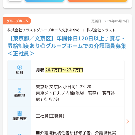
す！
ご興味ある方は面接ポイントをお伝えしますので、
お気軽にご連絡ください。
グループホーム
更新日：2026年05月26日
株式会社ソラストグループホーム文京あやめ
株式会社ソラスト
【東京都／文京区】年間休日120日以上♪賞与・
昇給制度あり◎グループホームでの介護職員募集
＜正社員＞
月収
26.7万円～27.7万円
給料
東京都 文京区 小日向1-23-20
東京メトロ丸ノ内線(池袋－荻窪)「茗荷谷
勤務地
駅」徒歩7分
正社員(正職員)
雇用形態
■介護職員初任者研修修了者、介護職員実