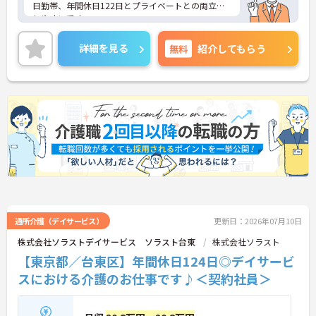
日勤帯、年間休日122日とプライベートとの両立も
しやすいです。
大手法人が母体で福利厚生も手厚いです。
ご興味ある方には、面接対策ポイントなど、さらに
詳細を見る
無料
紹介してもらう
詳細をお話しいたしますのでお気軽にご相談くださ
い！
通所介護（デイサービス）
更新日：2026年07月10日
株式会社ソラストデイサービス ソラスト台東
株式会社ソラスト
【東京都／台東区】年間休日124日◎デイサービ
スにおける介護のお仕事です♪＜契約社員＞