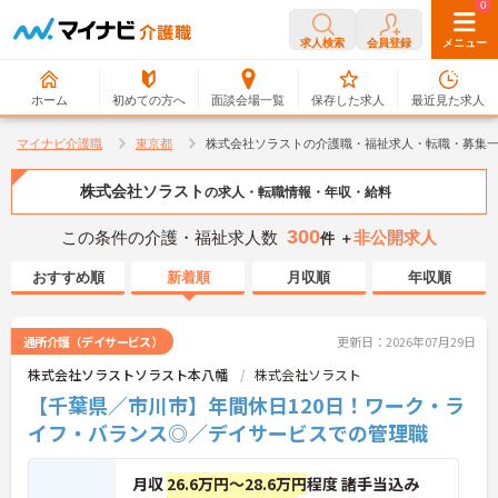
0
0
求人検索
会員登録
メニュー
ホーム
初めての方へ
面談会場一覧
保存した求人
最近見た求人
マイナビ介護職
東京都
株式会社ソラストの介護職・福祉求人・転職・募集
株式会社ソラスト
の求人・転職情報・年収・給料
300
この条件の介護・福祉求人数
非公開求人
件 ＋
おすすめ順
新着順
月収順
年収順
通所介護（デイサービス）
更新日：2026年07月29日
株式会社ソラストソラスト本八幡
株式会社ソラスト
【千葉県／市川市】年間休日120日！ワーク・ラ
イフ・バランス◎／デイサービスでの管理職
月収
26.6万円～28.6万円
程度 諸手当込み