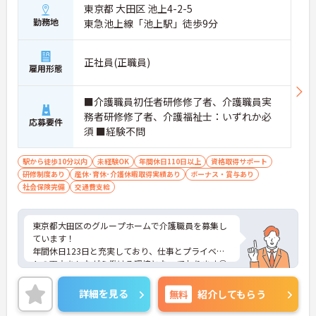
東京都 大田区 池上4-2-5
勤務地
東急池上線「池上駅」徒歩9分
正社員(正職員)
雇用形態
■介護職員初任者研修修了者、介護職員実
務者研修修了者、介護福祉士：いずれか必
応募要件
須 ■経験不問
駅から徒歩10分以内
未経験OK
年間休日110日以上
資格取得サポート
研修制度あり
産休･育休･介護休暇取得実績あり
ボーナス・賞与あり
社会保険完備
交通費支給
東京都大田区のグループホームで介護職員を募集し
ています！
年間休日123日と充実しており、仕事とプライベー
トの両立をしながら働ける環境となっております◎
最寄り駅から徒歩10分と好立地で通勤しやすいのも
嬉しいポイント♪昇給・賞与制度があるので仕事の
詳細を見る
無料
紹介してもらう
モチベーションにもつながります！
ご興味のある方は、面接のポイントをお伝えします