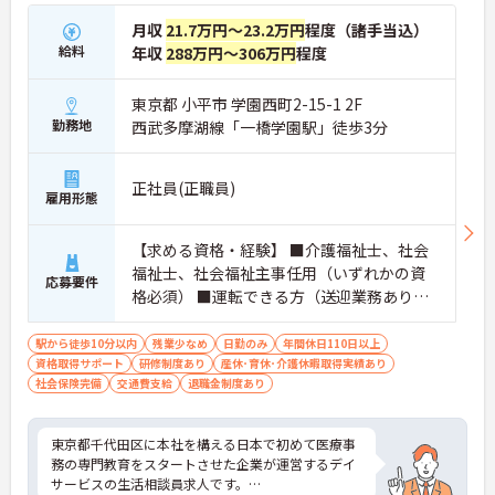
月収
21.7万円～23.2万円
程度（諸手当込）
給料
年収
288万円～306万円
程度
東京都 小平市 学園西町2-15-1 2F
勤務地
西武多摩湖線「一橋学園駅」徒歩3分
正社員(正職員)
雇用形態
【求める資格・経験】 ■介護福祉士、社会
福祉士、社会福祉主事任用（いずれかの資
応募要件
格必須） ■運転できる方（送迎業務あり）
■デイサービスまたは施設介護経験3年以上
ある方（必須）
駅から徒歩10分以内
残業少なめ
日勤のみ
年間休日110日以上
資格取得サポート
研修制度あり
産休･育休･介護休暇取得実績あり
社会保険完備
交通費支給
退職金制度あり
東京都千代田区に本社を構える日本で初めて医療事
務の専門教育をスタートさせた企業が運営するデイ
サービスの生活相談員求人です。