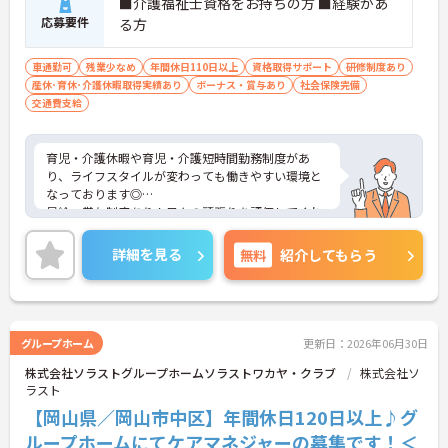
■介護福祉士資格をお持ちの方 ■経験があ
応募要件
る方
車通勤可
残業少なめ
年間休日110日以上
資格取得サポート
研修制度あり
産休･育休･介護休暇取得実績あり
ボーナス・賞与あり
社会保険完備
交通費支給
育児・介護休暇や育児・介護短時間勤務制度があ
り、ライフスタイルが変わっても働きやすい環境と
なっております◎
昇給・賞与制度あり！日々の頑張りを評価してくれ
るのでモチベーションにもつながります♪
ご興味のある方は、面接のポイントをお伝えします
詳細を見る
無料
紹介してもらう
のでご連絡ください！
グループホーム
更新日：2026年06月30日
株式会社ソラストグループホームソラストワカヤ・クラブ
株式会社ソ
ラスト
【岡山県／岡山市中区】年間休日120日以上♪グ
ループホームにてケアマネジャーの募集です！＜