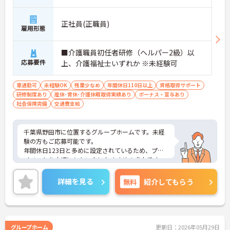
正社員(正職員)
雇用形態
■介護職員初任者研修（ヘルパー2級）以
応募要件
上、介護福祉士いずれか ※未経験可
車通勤可
未経験OK
残業少なめ
年間休日110日以上
資格取得サポート
研修制度あり
産休･育休･介護休暇取得実績あり
ボーナス・賞与あり
社会保険完備
交通費支給
千葉県野田市に位置するグループホームです。未経
験の方もご応募可能です。
年間休日123日と多めに設定されているため、プラ
イベートを大切にしたい方におすすめの求人です。
昇給や賞与制度があり頑張りが評価されてしっかり
と職員に還元されます。
詳細を見る
無料
紹介してもらう
ご興味のある方には、面接対策ポイントなど、さら
に詳細をお話しいたしますのでお気軽にご相談くだ
さい！
グループホーム
更新日：2026年05月29日