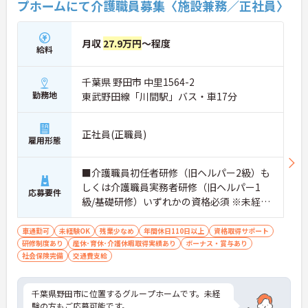
プホームにて介護職員募集〈施設兼務／正社員〉
月収
27.9万円
～程度
給料
千葉県 野田市 中里1564-2
勤務地
東武野田線「川間駅」バス・車17分
正社員(正職員)
雇用形態
■介護職員初任者研修（旧ヘルパー2級）も
しくは介護職員実務者研修（旧ヘルパー1
応募要件
級/基礎研修）いずれかの資格必須 ※未経験
可
車通勤可
未経験OK
残業少なめ
年間休日110日以上
資格取得サポート
研修制度あり
産休･育休･介護休暇取得実績あり
ボーナス・賞与あり
社会保険完備
交通費支給
千葉県野田市に位置するグループホームです。未経
験の方もご応募可能です。