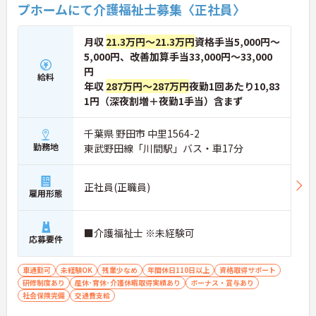
プホームにて介護福祉士募集〈正社員〉
月収
21.3万円～21.3万円
資格手当5,000円～
5,000円、改善加算手当33,000円～33,000
円
給料
年収
287万円～287万円
夜勤1回あたり10,83
1円（深夜割増＋夜勤1手当）含まず
千葉県 野田市 中里1564-2
勤務地
東武野田線「川間駅」バス・車17分
正社員(正職員)
雇用形態
■介護福祉士 ※未経験可
応募要件
車通勤可
未経験OK
残業少なめ
年間休日110日以上
資格取得サポート
研修制度あり
産休･育休･介護休暇取得実績あり
ボーナス・賞与あり
社会保険完備
交通費支給