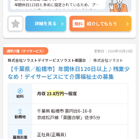
年間休日123日と多めに設定されているため、プラ
イベートを大切にしたい方におすすめの求人です。
昇給や賞与制度があり頑張りが評価されてしっかり
と職員に還元されます。
詳細を見る
無料
紹介してもらう
ご興味のある方には、面接対策ポイントなど、さら
に詳細をお話しいたしますのでお気軽にご相談くだ
さい！
通所介護（デイサービス）
更新日：2026年05月29日
株式会社ソラストデイサービスソラスト薬園台
株式会社ソラスト
【千葉県／船橋市】年間休日120日以上♪残業少
なめ！デイサービスにて介護福祉士の募集
月収
23.8万円
～程度
給料
千葉県 船橋市 薬円台6-16-8
勤務地
京成松戸線「薬園台駅」徒歩5分
正社員(正職員)
雇用形態