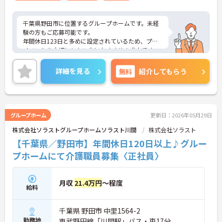
千葉県野田市に位置するグループホームです。未経
験の方もご応募可能です。
年間休日123日と多めに設定されているため、プラ
イベートを大切にしたい方におすすめの求人です。
昇給や賞与制度があり頑張りが評価されてしっかり
と職員に還元されます。
詳細を見る
無料
紹介してもらう
ご興味のある方には、面接対策ポイントなど、さら
に詳細をお話しいたしますのでお気軽にご相談くだ
さい！
グループホーム
更新日：2026年05月29日
株式会社ソラストグループホームソラスト川間
株式会社ソラスト
【千葉県／野田市】年間休日120日以上♪グルー
プホームにて介護職員募集〈正社員〉
月収
21.4万円
～程度
給料
千葉県 野田市 中里1564-2
勤務地
東武野田線「川間駅」バス・車17分