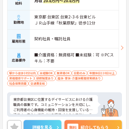
月収
20.8万円～20.8万円
給料
東京都 台東区 台東2-3-6 台東ビル
勤務地
ＪＲ山手線「秋葉原駅」徒歩11分
契約社員・嘱託社員
雇用形態
■介護資格：無資格可 ■未経験：可 ※PCス
応募要件
キル：不要
駅から徒歩10分以内
未経験OK
無資格OK
日勤のみ
年間休日110日以上
資格取得サポート
研修制度あり
産休･育休･介護休暇取得実績あり
社会保険完備
交通費支給
東京都台東区に位置するデイサービスにおける介護
職員の募集です。コミュニケーションを大切にし、
ご利用者の心身機能の維持・回復を支援している施
設です。安心して過ごせる環境づくりを目指し、生
きがいや健康的な生活につながるサービスを提供さ
れています。最寄駅より徒歩圏内とアクセスに便利
詳細を見る
無料
紹介してもらう