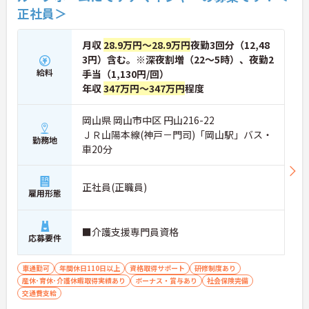
正社員＞
月収
28.9万円～28.9万円
夜勤3回分（12,48
3円）含む。※深夜割増（22～5時）、夜勤2
給料
手当（1,130円/回）
年収
347万円～347万円
程度
岡山県 岡山市中区 円山216-22
ＪＲ山陽本線(神戸－門司)「岡山駅」バス・
勤務地
車20分
正社員(正職員)
雇用形態
■介護支援専門員資格
応募要件
車通勤可
年間休日110日以上
資格取得サポート
研修制度あり
産休･育休･介護休暇取得実績あり
ボーナス・賞与あり
社会保険完備
交通費支給