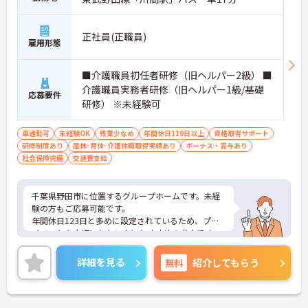
正社員(正職員)
雇用形態
■介護職員初任者研修（旧ヘルパー2級） ■
介護職員実務者研修（旧ヘルパー1級/基礎
応募要件
研修） ※未経験可
車通勤可
未経験OK
残業少なめ
年間休日110日以上
資格取得サポート
研修制度あり
産休･育休･介護休暇取得実績あり
ボーナス・賞与あり
社会保険完備
交通費支給
千葉県野田市に位置するグループホームです。未経
験の方もご応募可能です。
年間休日123日と多めに設定されているため、プラ
イベートを大切にしたい方におすすめの求人です。
昇給や賞与制度があり頑張りが評価されてしっかり
と職員に還元されます。
詳細を見る
無料
紹介してもらう
ご興味のある方には、面接対策ポイントなど、さら
に詳細をお話しいたしますのでお気軽にご相談くだ
さい！