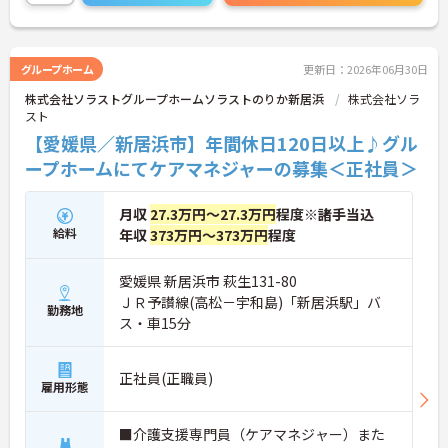
グループホーム
更新日：2026年06月30日
株式会社ソラストグループホームソラストのりか新居浜
株式会社ソラ
スト
【愛媛県／新居浜市】年間休日120日以上♪グル
ープホームにてケアマネジャーの募集＜正社員＞
月収
27.3万円～27.3万円
程度※諸手当込
給料
年収
373万円～373万円
程度
愛媛県 新居浜市 萩生131-80
ＪＲ予讃線(高松－宇和島)「新居浜駅」バ
勤務地
ス・車15分
正社員(正職員)
雇用形態
■介護支援専門員（ケアマネジャー）また