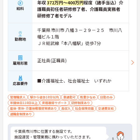
年収
372万円～400万円
程度（諸手当込）介
給料
護職員初任者研修修了者、介護職員実務者
研修修了者モデル
千葉県 市川市 八幡３－２９－２５ 市川八
幡ビル１階
勤務地
ＪＲ総武線「本八幡駅」徒歩7分
正社員(正職員)
雇用形態
■介護福祉士、社会福祉士 いずれか
応募要件
管理職求人
駅から徒歩10分以内
車通勤可
残業少なめ
日勤のみ
年間休日110日以上
資格取得サポート
研修制度あり
産休･育休･介護休暇取得実績あり
高収入
社会保険完備
交通費支給
退職金制度あり
千葉県市川市に位置する施設です。
施設運営・管理業務に携わっていただきます。