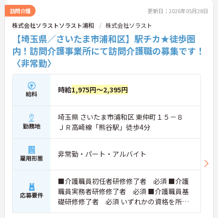
訪問介護
更新日：2026年05月28日
株式会社ソラストソラスト浦和
株式会社ソラスト
【埼玉県／さいたま市浦和区】駅チカ★徒歩圏
内！訪問介護事業所にて訪問介護職の募集です！
〈非常勤〉
時給
1,975円～2,395円
給料
埼玉県 さいたま市浦和区 東仲町１５－８
勤務地
ＪＲ高崎線「熊谷駅」徒歩4分
非常勤・パート・アルバイト
雇用形態
■介護職員初任者研修修了者 必須 ■介護
職員実務者研修修了者 必須 ■介護職員基
応募要件
礎研修修了者 必須 いずれかの資格を所持
で可