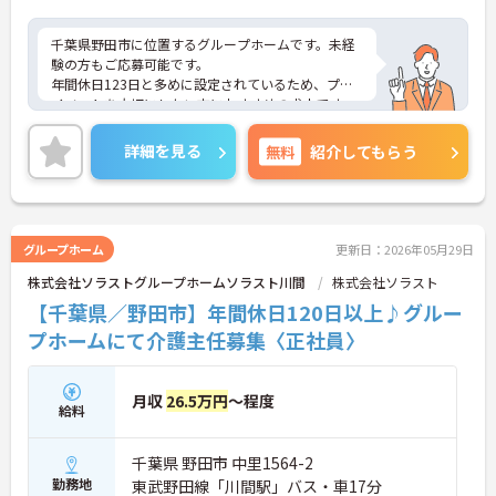
千葉県野田市に位置するグループホームです。未経
験の方もご応募可能です。
年間休日123日と多めに設定されているため、プラ
イベートを大切にしたい方におすすめの求人です。
昇給や賞与制度があり頑張りが評価されてしっかり
と職員に還元されます。
詳細を見る
無料
紹介してもらう
ご興味のある方には、面接対策ポイントなど、さら
に詳細をお話しいたしますのでお気軽にご相談くだ
さい！
グループホーム
更新日：2026年05月29日
株式会社ソラストグループホームソラスト川間
株式会社ソラスト
【千葉県／野田市】年間休日120日以上♪グルー
プホームにて介護主任募集〈正社員〉
月収
26.5万円
～程度
給料
千葉県 野田市 中里1564-2
勤務地
東武野田線「川間駅」バス・車17分