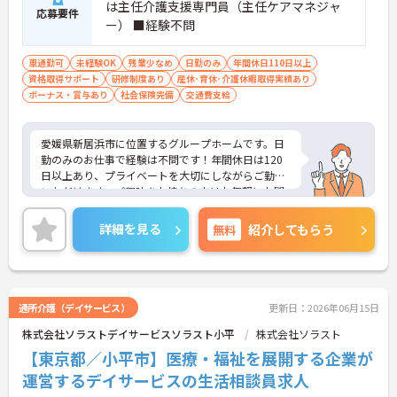
は主任介護支援専門員（主任ケアマネジャ
応募要件
ー） ■経験不問
車通勤可
未経験OK
残業少なめ
日勤のみ
年間休日110日以上
資格取得サポート
研修制度あり
産休･育休･介護休暇取得実績あり
ボーナス・賞与あり
社会保険完備
交通費支給
愛媛県新居浜市に位置するグループホームです。日
勤のみのお仕事で経験は不問です！年間休日は120
日以上あり、プライベートを大切にしながらご勤務
いただけます。ご興味をお持ちの方はお気軽にお問
い合わせください。
詳細を見る
無料
紹介してもらう
通所介護（デイサービス）
更新日：2026年06月15日
株式会社ソラストデイサービスソラスト小平
株式会社ソラスト
【東京都／小平市】医療・福祉を展開する企業が
運営するデイサービスの生活相談員求人