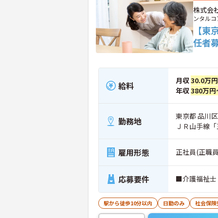
株式会
ンタルコ
【東
任者
月収
30.0万
給料
年収
380万円
東京都 品川区
勤務地
ＪＲ山手線「
雇用形態
正社員(正職員
応募要件
■介護福祉士
駅から徒歩10分以内
日勤のみ
社会保険