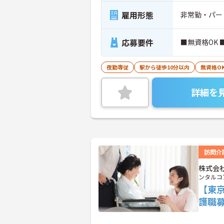
雇用形態
非常勤・パー
応募要件
■無資格OK
夜勤専従
駅から徒歩10分以内
無資格O
詳細を
訪問介
株式会
ンタルコ
【東
護職