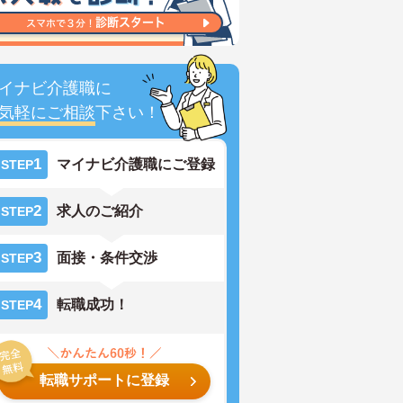
イナビ介護職に
気軽にご相談
下さい！
1
マイナビ介護職にご登録
STEP
2
求人のご紹介
STEP
3
面接・条件交渉
STEP
4
転職成功！
STEP
転職サポートに登録