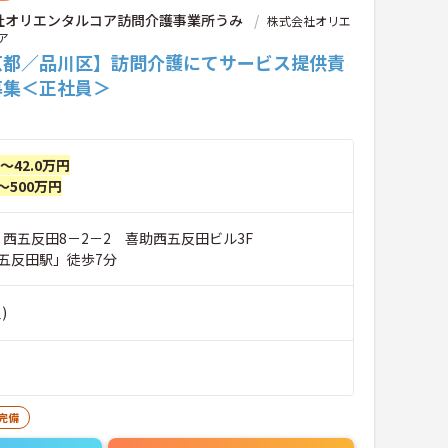
社オリエンタルコア訪問介護事業所うみ
株式会社オリエ
ア
京都／品川区】訪問介護にてサービス提供責
募集＜正社員＞
円～42.0万円
～500万円
 西五反田8－2－2 喜助西五反田ビル3F
五反田駅」徒歩7分
)
完備