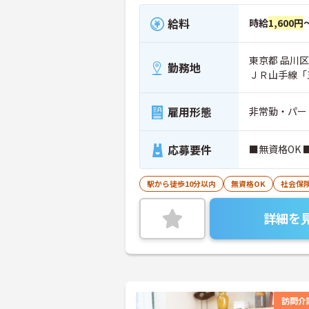
給料
時給
1,600円
東京都 品川区
勤務地
ＪＲ山手線「
雇用形態
非常勤・パー
応募要件
■無資格OK
駅から徒歩10分以内
無資格OK
社会保
詳細を
訪問介