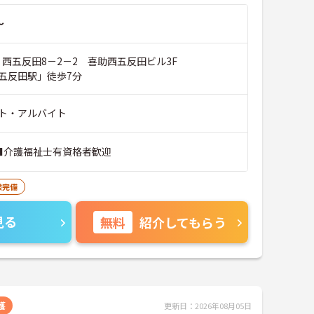
～
 西五反田8－2－2 喜助西五反田ビル3F
五反田駅」徒歩7分
ト・アルバイト
 ■介護福祉士有資格者歓迎
険完備
見る
無料
紹介してもらう
護
更新日：2026年08月05日