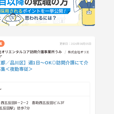
護
更新日：2026年08月05日
社オリエンタルコア訪問介護事業所うみ
株式会社オリエ
ア
京都／品川区】週1日～OK◎訪問介護にて介
募集＜夜勤専従＞
～
 西五反田8－2－2 喜助西五反田ビル3F
五反田駅」徒歩7分