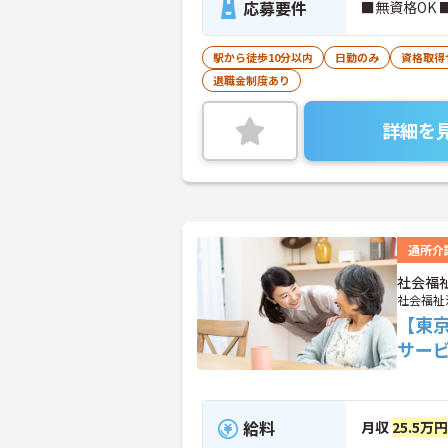
応募要件
■無資格OK 
駅から徒歩10分以内
日勤のみ
資格取得
退職金制度あり
詳細を
通所介
社会福
社会福祉
【東
サー
給料
月収
25.5万円