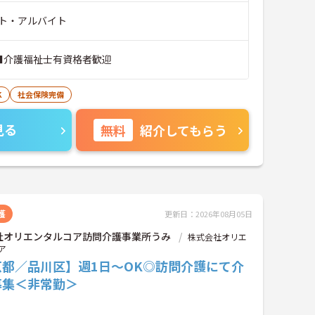
ト・アルバイト
 ■介護福祉士有資格者歓迎
K
社会保険完備
見る
無料
紹介してもらう
護
更新日：2026年08月05日
社オリエンタルコア訪問介護事業所うみ
株式会社オリエ
ア
京都／品川区】週1日～OK◎訪問介護にて介
募集＜非常勤＞