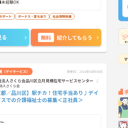
■未経験OK
サポート
ボーナス・賞与あり
社会保険完備
見る
無料
紹介してもらう
護（デイサービス）
更新日：2026年08月06日
祉法人さくら会品川区立月見橋在宅サービスセンター
法人さくら会
京都／品川区】駅チカ！住宅手当あり♪デイ
ビスでの介護福祉士の募集＜正社員＞
～