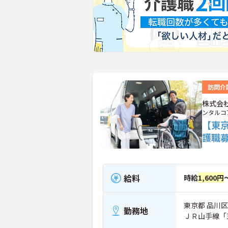
訪問介
株式会
ンタルコ
【東
護職
給料
時給
1,600円
東京都 品川区
勤務地
ＪＲ山手線「