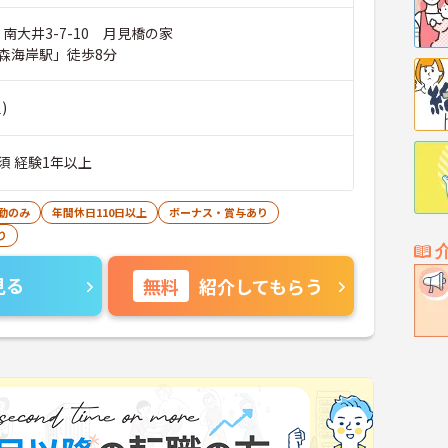
 南大井3-7-10 月見橋の家
森海岸駅」徒歩8分
)
須 経験1年以上
勤のみ
年間休日110日以上
ボーナス・賞与あり
り
見る
無料
紹介してもらう