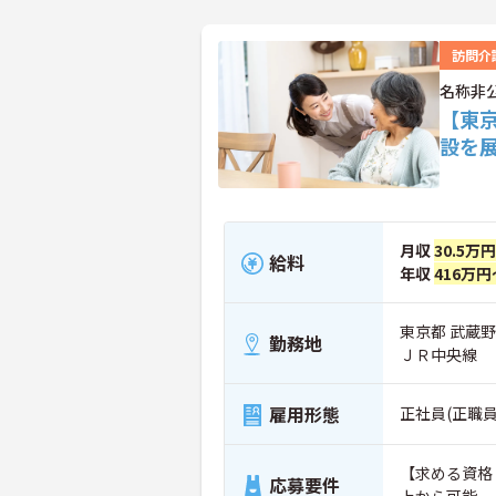
訪問介
名称非
【東
設を
月収
30.5万
給料
年収
416万円
東京都 武蔵
勤務地
ＪＲ中央線
雇用形態
正社員(正職員
【求める資格
応募要件