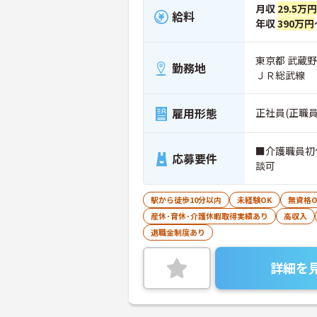
月収
29.5万円
給料
年収
390万円
東京都 武蔵
勤務地
ＪＲ総武線
雇用形態
正社員(正職員
■介護職員初
応募要件
談可
駅から徒歩10分以内
未経験OK
無資格O
産休･育休･介護休暇取得実績あり
高収入
退職金制度あり
詳細を