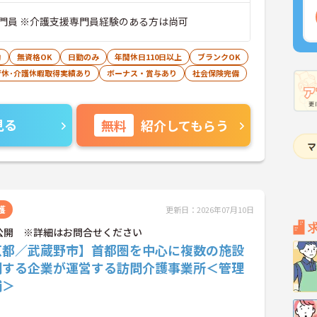
門員 ※介護支援専門員経験のある方は尚可
助
無資格OK
日勤のみ
年間休日110日以上
ブランクOK
育休･介護休暇取得実績あり
ボーナス・賞与あり
社会保険完備
見る
無料
紹介してもらう
護
更新日：2026年07月10日
公開 ※詳細はお問合せください
京都／武蔵野市】首都圏を中心に複数の施設
開する企業が運営する訪問介護事業所＜管理
補＞