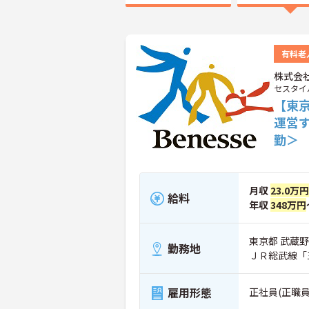
有料老
株式会
セスタイ
【東
運営
勤＞
月収
23.0万円
給料
年収
348万円
東京都 武蔵野市
勤務地
ＪＲ総武線「
雇用形態
正社員(正職員