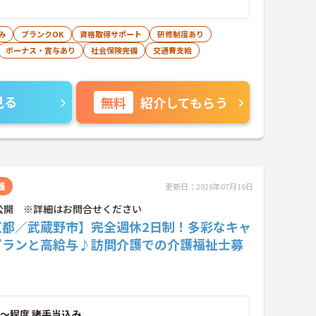
み
ブランクOK
資格取得サポート
研修制度あり
ボーナス・賞与あり
社会保険完備
交通費支給
見る
無料
紹介してもらう
護
更新日：2026年07月10日
公開 ※詳細はお問合せください
京都／武蔵野市】完全週休2日制！多彩なキャ
プランと高給与♪訪問介護での介護福祉士募
～程度 諸手当込み