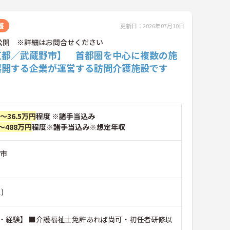
護
更新日：2026年07月10日
公開 ※詳細はお問合せください
京都／武蔵野市】 首都圏を中心に複数の施
展開する企業が運営する訪問介護施設です
円～36.5万円
程度 ※諸手当込み
～488万円
程度※諸手当込み※想定年収
野市
)
・経験】 ■介護福祉士免許あれば尚可・初任者研修以