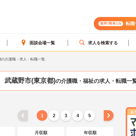
転職
無料!簡単1分
面談会場一覧
求人を検索する
都の介護職・求人・転職一覧
武蔵野市(東京都)
の介護職・福祉の求人・転職一
1
2
3
4
5
月収順
年収順