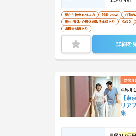
上から可能
駅から徒歩10分以内
残業少なめ
日勤の
産休･育休･介護休暇取得実績あり
高収入
退職金制度あり
詳細を
訪問介
名称非
【東
リア
集
月収
31.0万円