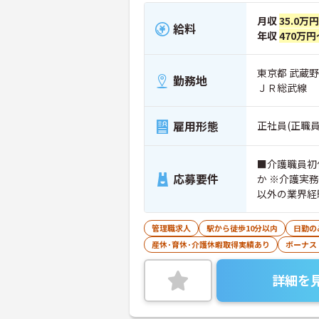
月収
35.0万
給料
年収
470万円
東京都 武蔵
勤務地
ＪＲ総武線
雇用形態
正社員(正職員
■介護職員初
応募要件
か ※介護実
以外の業界経
る方
管理職求人
駅から徒歩10分以内
日勤の
産休･育休･介護休暇取得実績あり
ボーナス
詳細を