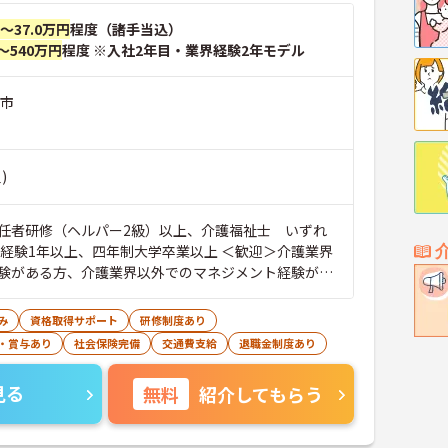
円～37.0万円
程度（諸手当込）
～540万円
程度 ※入社2年目・業界経験2年モデル
野市
)
任者研修（ヘルパー2級）以上、介護福祉士 いずれ
務経験1年以上、四年制大学卒業以上 ＜歓迎＞介護業界
験がある方、介護業界以外でのマネジメント経験があ
み
資格取得サポート
研修制度あり
・賞与あり
社会保険完備
交通費支給
退職金制度あり
見る
無料
紹介してもらう