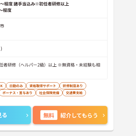
～程度 諸手当込み※初任者研修以上
～程度
野市
)
任者研修（ヘルパー2級）以上 ※無資格・未経験も相
K
日勤のみ
資格取得サポート
研修制度あり
ボーナス・賞与あり
社会保険完備
交通費支給
見る
無料
紹介してもらう