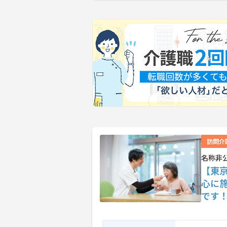
訪問介
名称非
【東
心に
です