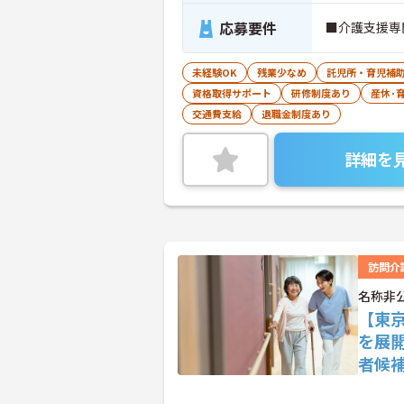
応募要件
■介護支援専
未経験OK
残業少なめ
託児所・育児補
資格取得サポート
研修制度あり
産休･
交通費支給
退職金制度あり
詳細を
訪問介
名称非
【東
を展
者候