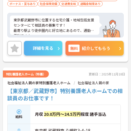
ボーナス・賞与あり
社会保険完備
交通費支給
退職金制度あり
東京都武蔵野市に位置する在宅介護・地域包括支援
センターにて相談員の募集です！
最寄り駅より徒歩圏内と好立地にあるので、通勤に
便利です♪
年間休日も124日としっかりお休みも取得出来るの
で、ワークライフバランスを大切にしたい方にオス
詳細を見る
無料
紹介してもらう
スメです◎
ご興味のある方は、マイナビ介護職までお問い合わ
せください。
特別養護老人ホーム（特養）
更新日：2025年11月18日
社会福祉法人親の家特別養護老人ホーム
社会福祉法人親の家
【東京都／武蔵野市】特別養護老人ホームでの相
談員のお仕事です！
月収
20.0万円～24.5万円
程度 諸手当込
給料
東京都 武蔵野市 八幡町3-4-18