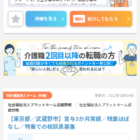
規開設しています。今後は訪問・居宅介護支援事
業・サ高住も展開予定で、企業とともに成長できる
環境が整っております。ご興味を持たれた方は是非
詳細を見る
無料
紹介してもらう
お気軽にお問い合わせ下さい。
特別養護老人ホーム（特養）
更新日：2022年08月29日
社会福祉法人プラットホーム武蔵野館
社会福祉法人プラットホーム武
蔵野館
【東京都／武蔵野市】賞与3か月実績／残業ほぼ
なし／特養での相談員募集