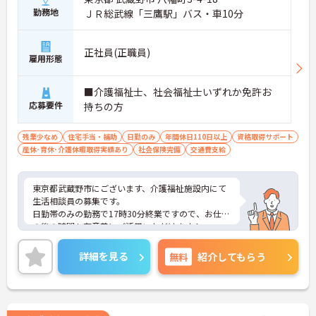
勤務地
ＪＲ総武線「三鷹駅」バス・車10分
正社員(正職員)
雇用形態
■介護福祉士、社会福祉士いずれか免許お
応募要件
持ちの方
残業少なめ
住宅手当・補助
日勤のみ
年間休日110日以上
資格取得サポート
産休･育休･介護休暇取得実績あり
社会保険完備
交通費支給
東京都武蔵野市にございます、介護福祉施設内にて
生活相談員の募集です。
日勤帯のみの勤務で17時30分終業ですので、お仕事
の後の時間も有意義にご活用いただけます！
ご興味のある方には、面接対策ポイントなど、さら
に詳細をお話しいたしますので、お気軽にご相談く
詳細を見る
無料
紹介してもらう
ださい。