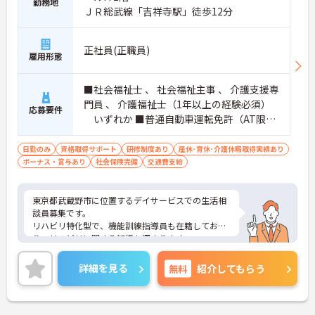
勤務地
ＪＲ総武線「吉祥寺駅」徒歩12分
正社員(正職員)
雇用形態
■社会福祉士 、 社会福祉主事 、 介護支援専
門員 、 介護福祉士（1年以上の経験必須）
応募要件
いずれか ■普通自動車運転免許（AT限定
可）
日勤のみ
資格取得サポート
研修制度あり
産休･育休･介護休暇取得実績あり
ボーナス・賞与あり
社会保険完備
交通費支給
東京都武蔵野市に位置するデイサービスでの生活相
談員募集です。
リハビリ特化型で、機能訓練指導員も在籍してお
り、リハビリに関する知識も深まります。
日曜固定休み、日勤帯のみの勤務なので、家庭との
両立がしやすい職場です。
詳細を見る
無料
紹介してもらう
ご興味のある方には、面接対策ポイントなど、さら
に詳細をお話しいたしますのでお気軽にご相談くだ
さい！