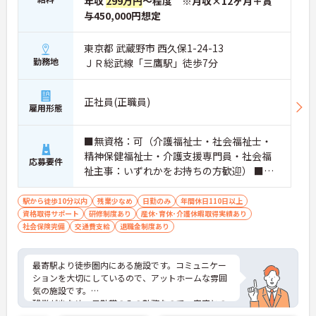
年収
299万円
～程度 ※月収×12ヶ月＋賞
与450,000円想定
東京都 武蔵野市 西久保1-24-13
勤務地
ＪＲ総武線「三鷹駅」徒歩7分
正社員(正職員)
雇用形態
■無資格：可（介護福祉士・社会福祉士・
精神保健福祉士・介護支援専門員・社会福
応募要件
祉主事：いずれかをお持ちの方歓迎） ■介
護業界（入居施設）における実務経験：必
須（ブランク：可）
駅から徒歩10分以内
残業少なめ
日勤のみ
年間休日110日以上
資格取得サポート
研修制度あり
産休･育休･介護休暇取得実績あり
社会保険完備
交通費支給
退職金制度あり
最寄駅より徒歩圏内にある施設です。コミュニケー
ションを大切にしているので、アットホームな雰囲
気の施設です。
残業が少なめ、日勤帯のみの勤務なので、家庭との
両立がしやすい職場です。