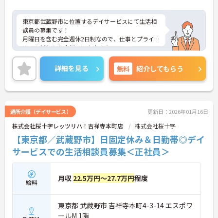
東京都武蔵野市に位置するデイサービスにて生活相
談員の募集です！
月曜日を含む完全週休2日制なので、仕事とプライ
ベートどちらも大切にできます★
日勤帯のみのお仕事ですので、ご家庭をお持ちの方
も働きやすい勤務時間でオススメです◎
詳細を見る
無料
紹介してもらう
ご興味のある方は、マイナビ介護職までお問い合わ
せください。
通所介護（デイサービス）
更新日：2026年01月16日
株式会社桜十字レッツリハ！吉祥寺本町店
株式会社桜十字
【東京都／武蔵野市】日固定休み＆日勤帯◎デイ
サービスでの生活相談員募集＜正社員＞
月収
22.5万円～27.7万円
程度
給料
東京都 武蔵野市 吉祥寺本町4-3-14 エスポワ
ールM 1階