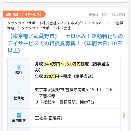
通所介護（デイサービス）
更新日：2024年12月20日
タックライフサポート株式会社フィットネスデイＬｉｓｐｏコトニア吉祥
寺店
タックライフサポート株式会社
【東京都／武蔵野市】 土日休み！運動特化型の
デイサービスでの相談員募集！〈年間休日110日
以上〉
月収
24.0万円～35.0万円
程度（諸手当込
み）
給料
年収
280万円
～程度（諸手当込）
東京都 武蔵野市 吉祥寺南町5-15-10 コト
ニア吉祥寺
勤務地
ＪＲ総武線「西荻窪駅」徒歩7分
正社員(正職員)
雇用形態