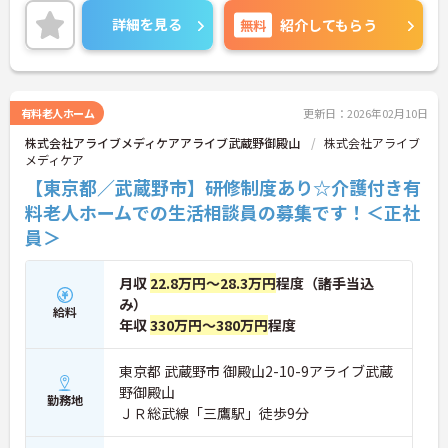
ご興味のある方には、面接対策ポイントなど、さら
詳細を見る
無料
紹介してもらう
に詳細をお話しいたしますのでお気軽にご相談くだ
さい！
有料老人ホーム
更新日：2026年02月10日
株式会社アライブメディケアアライブ武蔵野御殿山
株式会社アライブ
メディケア
【東京都／武蔵野市】研修制度あり☆介護付き有
料老人ホームでの生活相談員の募集です！＜正社
員＞
月収
22.8万円～28.3万円
程度（諸手当込
み）
給料
年収
330万円～380万円
程度
東京都 武蔵野市 御殿山2-10-9アライブ武蔵
野御殿山
勤務地
ＪＲ総武線「三鷹駅」徒歩9分