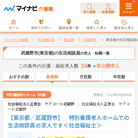
0
0
求人検索
会員登録
メニュー
ホーム
初めての方へ
面談会場一覧
保存した求人
最近見た求人
マイナビ介護職
生活相談員
東京都
武蔵野市
東京都の生活相談員
武蔵野市(東京都)の生活相談員
の求人・転職一覧
12
この条件の介護・福祉求人数
非公開求人
件 ＋
おすすめ順
新着順
月収順
年収順
特別養護老人ホーム（特養）
更新日：2026年06月08日
社会福祉法人正寛会 ケアコート武蔵野
社会福祉法人正寛会 ケアコ
ート武蔵野
【東京都／武蔵野市】 特別養護老人ホームでの
生活相談員の求人です＜社会福祉士＞