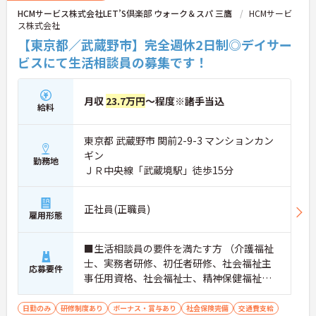
HCMサービス株式会社LET’S倶楽部 ウォーク＆スパ 三鷹
HCMサービ
ス株式会社
【東京都／武蔵野市】完全週休2日制◎デイサー
ビスにて生活相談員の募集です！
月収
23.7万円
～程度※諸手当込
給料
東京都 武蔵野市 関前2-9-3 マンションカン
ギン
勤務地
ＪＲ中央線「武蔵境駅」徒歩15分
正社員(正職員)
雇用形態
■生活相談員の要件を満たす方 （介護福祉
士、実務者研修、初任者研修、社会福祉主
応募要件
事任用資格、社会福祉士、精神保健福祉
士、介護支援専門員 等） ■普通自動車免
許（AT限定可） ■経験者優遇
日勤のみ
研修制度あり
ボーナス・賞与あり
社会保険完備
交通費支給