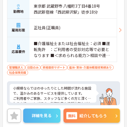
東京都 武蔵野市 八幡町3丁目4番18号
勤務地
西武新宿線「西武柳沢駅」徒歩18分
正社員(正職員)
雇用形態
■介護福祉士または社会福祉士：必須 ■運
転免許 ：ご利用者の受診対応等で必要と
応募要件
なります ■＜求められる能力＞相談や連
絡・調整を円滑に進めるための高いコミュ
ニケーション能力、介護保険制度全般の幅
管理職求人
日勤のみ
資格取得サポート
産休･育休･介護休暇取得実績あり
社会保険完備
広い知識
小規模ならではのゆったりとした時間が流れる施設
で、温かみのあるサービスを提供しています。
ご利用者やご家族、スタッフなど多くの方と深く関
わりを持つことができ、業務改善や情報共有などや
りがいある仕事です。
ご興味のある方には、面接対策ポイントなど、さら
詳細を見る
無料
紹介してもらう
に詳細をお話しいたしますのでお気軽にご相談くだ
さい！