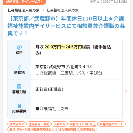
通所介護（デイサービス）
更新日：2025年11月18日
社会福祉法人親の家
社会福祉法人親の家
【東京都／武蔵野市】年間休日110日以上★介護
福祉施設内デイサービスにて相談員兼介護職の募
集です！
月収
20.0万円～24.5万円
程度（諸手当込
給料
み）
東京都 武蔵野市 八幡町3-4-18
勤務地
ＪＲ総武線「三鷹駅」バス・車10分
正社員(正職員)
雇用形態
■介護福祉士免許
応募要件
残業少なめ
住宅手当・補助
日勤のみ
年間休日110日以上
資格取得サポート
産休･育休･介護休暇取得実績あり
社会保険完備
交通費支給