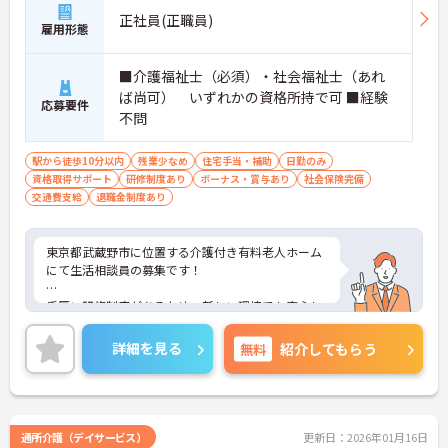
正社員(正職員)
雇用形態
■介護福祉士（必須）・社会福祉士（あれ
ば尚可） いずれかの資格所持で可 ■経験
応募要件
不問
駅から徒歩10分以内
残業少なめ
住宅手当・補助
日勤のみ
資格取得サポート
研修制度あり
ボーナス・賞与あり
社会保険完備
交通費支給
退職金制度あり
東京都武蔵野市に位置する介護付き有料老人ホーム
にて生活相談員の募集です！
手厚い研修制度があるため、新しい環境でも安心し
てご就業いただけます。
詳細を見る
無料
紹介してもらう
ご興味ある方には、面接対策ポイントなど、さらに
詳細をお話しいたしますのでお気軽にご相談くださ
い！
通所介護（デイサービス）
更新日：2026年01月16日