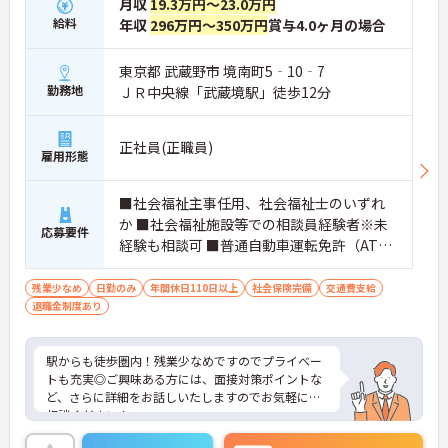
月収
19.3万円～23.0万円
給料
年収
296万円～350万円
賞与4.0ヶ月の場合
東京都 武蔵野市 境南町5‐10‐7
勤務地
ＪＲ中央線「武蔵境駅」徒歩12分
正社員(正職員)
雇用形態
■社会福祉主事任用、社会福祉士のいずれ
か ■社会福祉施設等での相談員経験者※未
応募要件
経験も相談可 ■普通自動車運転免許（AT限
定可）※利用者の送迎を行う場合あり
残業少なめ
日勤のみ
年間休日110日以上
社会保険完備
交通費支給
退職金制度あり
駅からも徒歩圏内！残業少なめですのでプライベー
トも充実◎ご興味ある方には、面接対策ポイントな
ど、さらに詳細をお話しいたしますのでお気軽にご
相談ください！