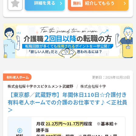
詳細を見る
無料
紹介してもらう
有料老人ホーム
更新日：2026年02月10日
株式会社桜十字ホスピタルメント武蔵野
株式会社桜十字
【東京都／武蔵野市】年間休日110日☆介護付き
有料老人ホームでの介護のお仕事です♪＜正社員
＞
月収
21.2万円～31.7万円
程度 ※基本給＋
諸手当
給料