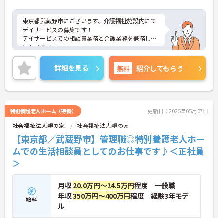
東京都武蔵野市にございます、介護福祉施設内にて
デイサービスの募集です！
デイサービスでの相談員業務と介護業務を兼務して
いただきます。
ご利用者様と深くゆっくり関われる環境です。
年間休日110日以上★お休み多めなので、プライベ
詳細を見る
無料
紹介してもらう
ートの時間もしっかり確保できます！
ご興味のある方は是非お気軽にお問い合わせお問い
合わせください。
特別養護老人ホーム（特養）
更新日：2025年05月07日
社会福祉法人親の家
社会福祉法人親の家
【東京都／武蔵野市】管理職◎特別養護老人ホー
ムでの生活相談員としてのお仕事です♪＜正社員
＞
月収
20.0万円～24.5万円
程度 一般職
年収
350万円～400万円
程度 経験3年モデ
給料
ル