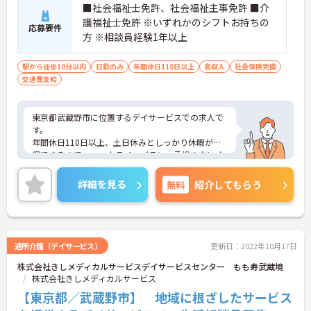
■社会福祉士免許、社会福祉主事免許 ■介
護福祉士免許 ※いずれかのシフトお持ちの
応募要件
方 ※相談員経験1年以上
駅から徒歩10分以内
日勤のみ
年間休日110日以上
高収入
社会保険完備
交通費支給
東京都武蔵野市に位置するデイサービスでの求人で
す。
年間休日110日以上、土日休みとしっかり休暇が取
得できるので、ワークライフバランス重視の方にオ
ススメ★
最寄り駅より徒歩10分圏内と好立地にあるので、通
詳細を見る
無料
紹介してもらう
勤のストレスが少ないのも嬉しいポイントです！
あなたの経験やスキルを活かして、利用者の皆さま
が安心して過ごせる空間づくりにチャレンジしてみ
ませんか？
ご興味ある方には、面接のポイントなど、さらに詳
通所介護（デイサービス）
更新日：2022年10月17日
細をお話致しますのでお気軽にご相談ください。
株式会社きしメディカルサービスデイサービスセンター もも寿武蔵境
株式会社きしメディカルサービス
【東京都／武蔵野市】 地域に根ざしたサービス