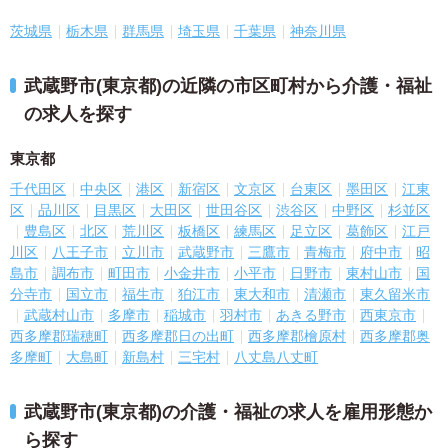
茨城県
栃木県
群馬県
埼玉県
千葉県
神奈川県
武蔵野市(東京都)の近隣の市区町村から介護・福祉
の求人を探す
東京都
千代田区
中央区
港区
新宿区
文京区
台東区
墨田区
江東
区
品川区
目黒区
大田区
世田谷区
渋谷区
中野区
杉並区
豊島区
北区
荒川区
板橋区
練馬区
足立区
葛飾区
江戸
川区
八王子市
立川市
武蔵野市
三鷹市
青梅市
府中市
昭
島市
調布市
町田市
小金井市
小平市
日野市
東村山市
国
分寺市
国立市
福生市
狛江市
東大和市
清瀬市
東久留米市
武蔵村山市
多摩市
稲城市
羽村市
あきる野市
西東京市
西多摩郡瑞穂町
西多摩郡日の出町
西多摩郡檜原村
西多摩郡奥
多摩町
大島町
新島村
三宅村
八丈島八丈町
武蔵野市(東京都)の介護・福祉の求人を雇用形態か
ら探す