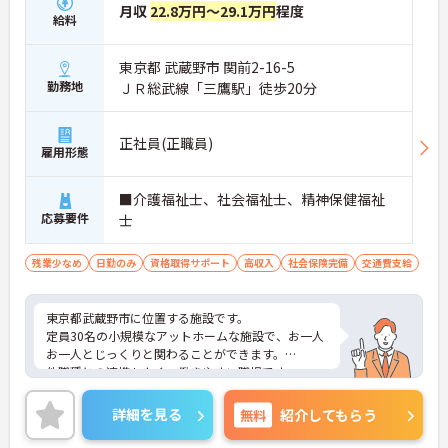
月収
22.8万円～29.1万円
程度
給料
東京都 武蔵野市 関前2-16-5
勤務地
ＪＲ総武線「三鷹駅」徒歩20分
正社員(正職員)
雇用形態
■介護福祉士、社会福祉士、精神保健福祉
応募要件
士
残業少なめ
日勤のみ
資格取得サポート
高収入
社会保険完備
交通費支給
東京都武蔵野市に位置する施設です。
定員30名の小規模なアットホームな施設で、お一人
お一人とじっくりと関わることができます。
他職種との連携もよく、働きやすい職場です。
ご興味ある方には、面接対策ポイントなど、さらに
詳細をお話しいたしますのでお気軽にご相談くださ
詳細を見る
無料
紹介してもらう
い！