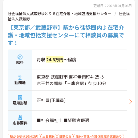
更新日：2026年01月06日
社会福祉法人武蔵野ゆとりえ在宅介護・地域包括支援センター
社会福
祉法人武蔵野
【東京都／武蔵野市】駅から徒歩圏内♪在宅介
護・地域包括支援センターにて相談員の募集で
す！
月収
24.8万円
～程度
給料
東京都 武蔵野市 吉祥寺南町4-25-5
勤務地
京王井の頭線「三鷹台駅」徒歩10分
正社員(正職員)
雇用形態
■社会福祉士 ■経験者優遇
応募要件
駅から徒歩10分以内
土日祝休
日勤のみ
産休･育休･介護休暇取得実績あり