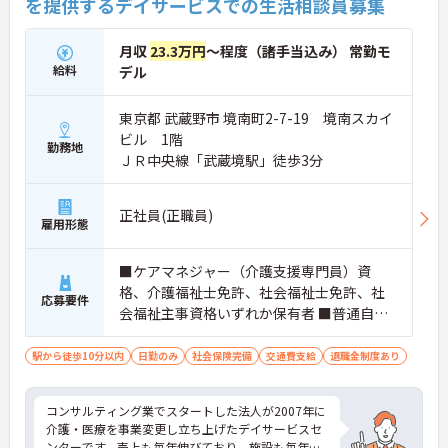
を提供するデイサービスでの生活相談員募集
月収
23.3万円
～程度（諸手当込み） 常勤モ
給料
デル
東京都 武蔵野市 境南町2-7-19 境南スカイ
ビル 1階
勤務地
ＪＲ中央線「武蔵境駅」徒歩3分
正社員(正職員)
雇用形態
■ケアマネジャー（介護支援専門員）資
格、介護福祉士免許、社会福祉士免許、社
応募要件
会福祉主事資格いずれか保有者 ■普通自動
車免許（AT限定可）
駅から徒歩10分以内
日勤のみ
社会保険完備
交通費支給
退職金制度あり
コンサルティング業でスタートした法人が2007年に
介護・医療を事業変更し立ち上げたデイサービスセ
ンターです。売上も毎年伸びており、施設も毎年新