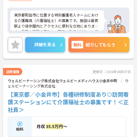
東京都町田市に位置する特別養護老人ホームにおけ
る介護職員（介護福祉士）の募集です。施設は最寄
駅より徒歩圏内とアクセスに便利な立地にありま
す。最新の機器を導入し、職員の負担を減らことで
業務がしやすい環境づくりに取り組まれています。
残業は月平均10時間程度です。ワークライフバラン
詳細を見る
無料
紹介してもらう
スを保ちながらご勤務いただけます。
ご興味のある方には、面接対策ポイントなど、さら
に詳細をご案内しますのでお気軽にご相談くださ
い！
訪問看護
更新日：2026年08月07日
ウェルビーナーシング株式会社ウェルビーメディハウス小金井中町
ウ
ェルビーナーシング株式会社
【東京都／小金井市】各種研修制度あり◎訪問看
護ステーションにて介護福祉士の募集です！＜正
社員＞
月収
35.5万円
～
給料