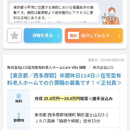
東京都小平市に位置する病院における看護助手の募
集です。病院は最寄駅より徒歩圏内とアクセスに便
利な立地にあります。
年間休日は113日もあり、プライベートを大切にし
ながらご勤務いただけます。また、研修制度があ
り、業務に不安がある方でも安心してご勤務いただ
詳細を見る
無料
紹介してもらう
けます。
ご興味のある方には、面接対策ポイントなど、さら
に詳細をご案内しますのでお気軽にご相談くださ
い！
更新日：2026年08月07日
株式会社LCG住宅型有料老人ホームCare Villa 瑞穂
株式会社LCG
【東京都／西多摩郡】年間休日114日☆在宅型有
料老人ホームでの介護職の募集です！＜正社員＞
月収
25.0万円～29.0万円
程度※諸手当込み
給料
東京都 西多摩郡瑞穂町 駒形富士山323-1
勤務地
ＪＲ八高線「箱根ケ崎駅」徒歩15分