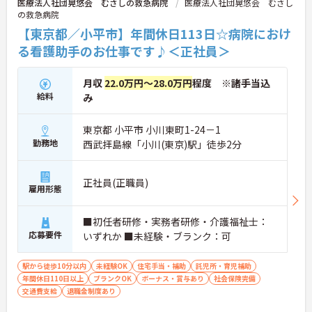
医療法人社団晃悠会 むさしの救急病院
医療法人社団晃悠会 むさし
の救急病院
【東京都／小平市】年間休日113日☆病院におけ
る看護助手のお仕事です♪＜正社員＞
月収
22.0万円～28.0万円
程度 ※諸手当込
給料
み
東京都 小平市 小川東町1-24－1
勤務地
西武拝島線「小川(東京)駅」徒歩2分
正社員(正職員)
雇用形態
■初任者研修・実務者研修・介護福祉士：
応募要件
いずれか ■未経験・ブランク：可
駅から徒歩10分以内
未経験OK
住宅手当・補助
託児所・育児補助
年間休日110日以上
ブランクOK
ボーナス・賞与あり
社会保険完備
交通費支給
退職金制度あり