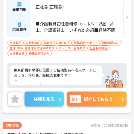
正社員(正職員)
雇用形態
■介護職員初任者研修（ヘルパー2級）以
応募要件
上、介護福祉士 いずれか必須■経験不問
車通勤可
未経験OK
年間休日110日以上
資格取得サポート
研修制度あり
産休･育休･介護休暇取得実績あり
ボーナス・賞与あり
社会保険完備
交通費支給
退職金制度あり
東京都西多摩郡に位置する住宅型有料老人ホームに
おける、正社員介護職の募集です！
マイカー通勤・自転車・バイク通勤可☆通勤しやす
い環境での就業です♪
詳細を見る
無料
紹介してもらう
ご興味ある方には、面接対策ポイントなど、さらに
詳細をお話しいたしますのでお気軽にご相談くださ
い。
訪問介護
更新日：2026年08月07日