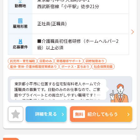
勤務地
西武新宿線「小平駅」徒歩21分
正社員(正職員)
雇用形態
■介護職員初任者研修（ホームヘルパー2
応募要件
級）以上必須
託児所・育児補助
日勤のみ
資格取得サポート
研修制度あり
産休･育休･介護休暇取得実績あり
ボーナス・賞与あり
社会保険完備
東京都小平市に位置する住宅型有料老人ホームで介
護職員の募集です。日勤のみのお仕事なので、ご家
庭やプライベートとの両立がしやすい職場です！ま
た、資格取得支援もあり、スキルアップも目指せま
す♪ご興味のある方はご面接のポイントお伝えしま
すのでご気軽にお問い合わせください。
詳細を見る
無料
紹介してもらう