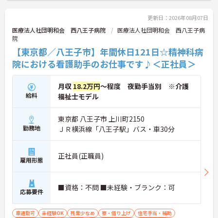
さい！
更新日：2026年08月07日
医療法人社団明和会 西八王子病院
医療法人社団明和会 西八王子病
院
【東京都／八王子市】年間休日121日☆精神科病
院における看護助手のお仕事です♪＜正社員＞
月収
18.2万円
～程度 夜勤手当別 ※介護
給料
福祉士モデル
東京都 八王子市 上川町2150
勤務地
ＪＲ横浜線「八王子駅」バス・車30分
正社員(正職員)
雇用形態
■資格：不問 ■未経験・ブランク：可
応募要件
車通勤可
未経験OK
残業少なめ
寮・借り上げ
住宅手当・補助