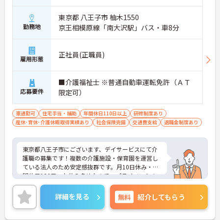
東京都 八王子市 柚木1550
勤務地
京王相模原線「南大沢駅」バス・車8分
正社員(正職員)
雇用形態
■介護福祉士 ※普通自動車運転免許（ＡＴ
応募要件
限定可）
車通勤可
住宅手当・補助
年間休日110日以上
研修制度あり
産休･育休･介護休暇取得実績あり
社会保険完備
交通費支給
退職金制度あり
東京都八王子市にございます、デイサービスにて介
護職の募集です！複数の介護施設・保育園を運営し
ている法人のため安定感抜群です。月10日休み・年
間休日120日、お休み多めなので、プライベートの
時間もしっかり確保できます！
駐車場もあるのでマイカー通勤可能です。住宅手当
詳細を見る
無料
紹介してもらう
の支給含め、各種手当も充実しておりますので、長
期的な就業をしやすい環境です。ご興味のある方は
お気軽にお問い合わせください。