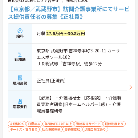
株式会社SOLあくとケア吉祥寺
株式会社SOL
【東京都／武蔵野市】訪問介護事業所にてサービ
ス提供責任者の募集《正社員》
月収
27.6万円～30.8万円
給料
東京都 武蔵野市 吉祥寺本町3-20-11 カーサ
エスポワール102
勤務地
ＪＲ総武線「吉祥寺駅」徒歩12分
正社員(正職員)
雇用形態
【必須】 ・介護福祉士 【応相談】 ・介護職
員実務者研修(旧ホームヘルパー1級) ・介護
応募要件
職員基礎研修
未経験OK
日勤のみ
年間休日110日以上
資格取得サポート
研修制度あり
ボーナス・賞与あり
社会保険完備
交通費支給
退職金制度あり