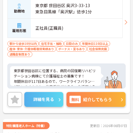
東京都 世田谷区 奥沢3-33-13
勤務地
東急目黒線「奥沢駅」徒歩1分
正社員(正職員)
雇用形態
駅から徒歩10分以内
住宅手当・補助
日勤のみ
年間休日110日以上
産休･育休･介護休暇取得実績あり
ボーナス・賞与あり
社会保険完備
退職金制度あり
東京都世田谷区に位置する、病院の回復期リハビリ
テーション病棟にて介護福祉士の募集です！
年間休日が117日あるので、ワークライフバランス
が叶います☆また、住宅手当がある為、生活面の負
担を軽減し、安心して長く勤務していただけます♪
さらに、駅から徒歩1分の好立地なので通勤らくら
詳細を見る
無料
紹介してもらう
くです◎ご興味のある方には、面接対策ポイントな
ど、さらに詳細をお話しいたしますのでお気軽にご
相談ください！
特別養護老人ホーム（特養）
更新日：2026年08月07日