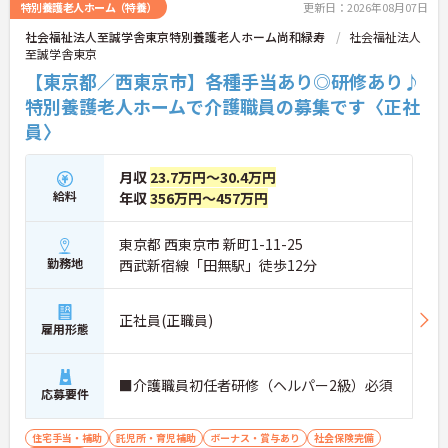
特別養護老人ホーム（特養）
更新日：2026年08月07日
社会福祉法人至誠学舎東京特別養護老人ホーム尚和緑寿
社会福祉法人
至誠学舎東京
【東京都／西東京市】各種手当あり◎研修あり♪
特別養護老人ホームで介護職員の募集です〈正社
員〉
月収
23.7万円～30.4万円
給料
年収
356万円～457万円
東京都 西東京市 新町1-11-25
勤務地
西武新宿線「田無駅」徒歩12分
正社員(正職員)
雇用形態
■介護職員初任者研修（ヘルパー2級）必須
応募要件
住宅手当・補助
託児所・育児補助
ボーナス・賞与あり
社会保険完備