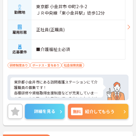
東京都 小金井市 中町2-9-2
勤務地
ＪＲ中央線「東小金井駅」徒歩12分
正社員(正職員)
雇用形態
■介護福祉士必須
応募要件
研修制度あり
ボーナス・賞与あり
社会保険完備
東京都小金井市にある訪問看護ステーションにて介
護職員の募集です！
各種研修や資格取得支援制度などが充実しています
ので、スキルアップを目指している方にもおすすめ
の求人です◎
ご興味のある方には、面接対策ポイントなど、さら
詳細を見る
無料
紹介してもらう
に詳細をお話しいたしますのでお気軽にご相談くだ
さい！