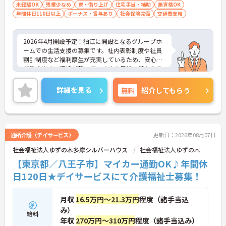
未経験OK
残業少なめ
寮・借り上げ
住宅手当・補助
無資格OK
年間休日110日以上
ボーナス・賞与あり
社会保険完備
交通費支給
2026年4月開設予定！狛江に開設となるグループホ
ームでの生活支援の募集です。社内表彰制度や社員
割引制度など福利厚生が充実しているため、安心し
て働きやすい環境が整っています♪昇給・賞与ある
ため頑張りをしっかり評価される職場です☆ご興味
ある方は面接ポイントをお伝えしますので、お気軽
詳細を見る
無料
紹介してもらう
にご連絡ください。
通所介護（デイサービス）
更新日：2026年08月07日
社会福祉法人ゆずの木多摩シルバーハウス
社会福祉法人ゆずの木
【東京都／八王子市】マイカー通勤OK♪年間休
日120日★デイサービスにて介護福祉士募集！
月収
16.5万円～21.3万円
程度（諸手当込
み）
給料
年収
270万円～310万円
程度（諸手当込み）