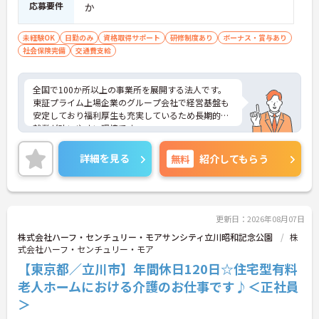
応募要件
か
未経験OK
日勤のみ
資格取得サポート
研修制度あり
ボーナス・賞与あり
社会保険完備
交通費支給
全国で100か所以上の事業所を展開する法人です。
東証プライム上場企業のグループ会社で経営基盤も
安定しており福利厚生も充実しているため長期的な
就業が叶いやすい環境です。
また、キャリアパス制度が整っているので、経験が
浅い方・ブランクがある方も高い目標をもって仕事
詳細を見る
無料
紹介してもらう
に取り組んでいただけます◎
ご興味ある方には、面接対策ポイントなど、さらに
詳細をお話しいたしますのでお気軽にご相談くださ
い！
更新日：2026年08月07日
株式会社ハーフ・センチュリー・モアサンシティ立川昭和記念公園
株
式会社ハーフ・センチュリー・モア
【東京都／立川市】年間休日120日☆住宅型有料
老人ホームにおける介護のお仕事です♪＜正社員
＞