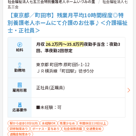
社会福祉法人七五三会特別養護老人ホームいづみの里
社会福祉法人七
五三会
【東京都／町田市】残業月平均10時間程度◎特
別養護老人ホームにて介護のお仕事♪＜介護福祉
士・正社員＞
月収
26.2万円～35.8万円
夜勤手当含：夜勤3
給料
回、準夜勤2回想定
東京都 町田市 原町田5-1-12
勤務地
ＪＲ横浜線「町田駅」徒歩5分
正社員(正職員)
雇用形態
■未経験：可
応募要件
駅から徒歩10分以内
未経験OK
残業少なめ
年間休日110日以上
研修制度あり
ボーナス・賞与あり
社会保険完備
交通費支給
退職金制度あり