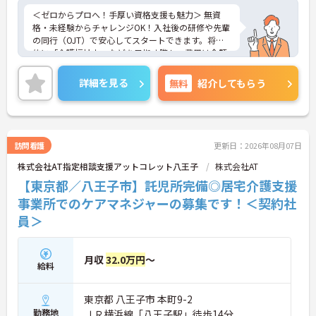
＜ゼロからプロへ！手厚い資格支援も魅力＞ 無資
格・未経験からチャレンジOK！入社後の研修や先輩
の同行（OJT）で安心してスタートできます。将来
的に「介護福祉士」などを目指す際も、費用は全額
会社負担。一人ひとりの「学びたい」を全力で応援
します！
詳細を見る
無料
紹介してもらう
＜高収入＆選べる休みで充実＞ 月給32万円（夜勤あ
り）の厚待遇に加え、基本的に定時退社OK♪休日は
曜日固定の「完全週休2日制」で予定が立てやす
く、年間12日間の「特別有給休暇」も付与。しっか
り稼いでしっかり休む、メリハリある働き方が可能
訪問看護
更新日：2026年08月07日
です。
株式会社AT指定相談支援アットコレット八王子
株式会社AT
＜意見を言い合えるフラットな関係＞ 気付きや提案
を遠慮なく共有できる、風通しの良い職場です。ご
【東京都／八王子市】託児所完備◎居宅介護支援
利用者様の小さな変化を見逃さない「観察眼」を大
事業所でのケアマネジャーの募集です！＜契約社
切にし、スタッフ同士も互いに配慮し合える温かい
員＞
関係性を築いています。
月収
32.0万円
～
給料
東京都 八王子市 本町9-2
勤務地
ＪＲ横浜線「八王子駅」徒歩14分