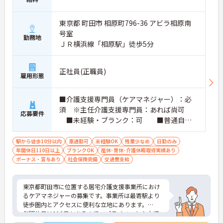
東京都 町田市 相原町796-36 アビラ相原南
号室
勤務地
ＪＲ横浜線「相原駅」徒歩5分
正社員(正職員)
雇用形態
■介護支援専門員（ケアマネジャー）：必
須 ※主任介護支援専門員：あれば尚可
応募要件
■未経験・ブランク：可 ■普通自動
車運転免許（AT限定可）：必須
駅から徒歩10分以内
車通勤可
未経験OK
残業少なめ
日勤のみ
年間休日110日以上
ブランクOK
産休･育休･介護休暇取得実績あり
ボーナス・賞与あり
社会保険完備
交通費支給
東京都町田市に位置する居宅介護支援事業所におけ
るケアマネジャーの募集です。事業所は最寄駅より
徒歩圏内とアクセスに便利な立地にあります。
年間休日は110日もあるので、プライベートを大切
にしながらご勤務いただけます。