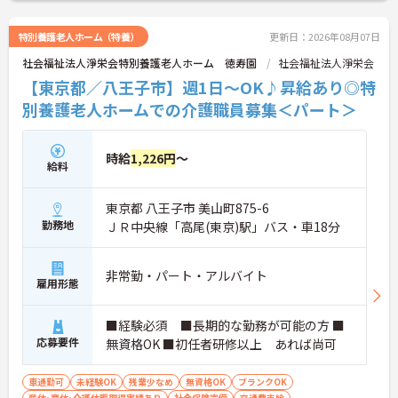
特別養護老人ホーム（特養）
更新日：2026年08月07日
社会福祉法人淨栄会特別養護老人ホーム 徳寿園
社会福祉法人淨栄会
【東京都／八王子市】週1日～OK♪昇給あり◎特
別養護老人ホームでの介護職員募集＜パート＞
時給
1,226円
～
給料
東京都 八王子市 美山町875-6
勤務地
ＪＲ中央線「高尾(東京)駅」バス・車18分
非常勤・パート・アルバイト
雇用形態
■経験必須 ■長期的な勤務が可能の方 ■
応募要件
無資格OK ■初任者研修以上 あれば尚可
車通勤可
未経験OK
残業少なめ
無資格OK
ブランクOK
産休･育休･介護休暇取得実績あり
社会保険完備
交通費支給