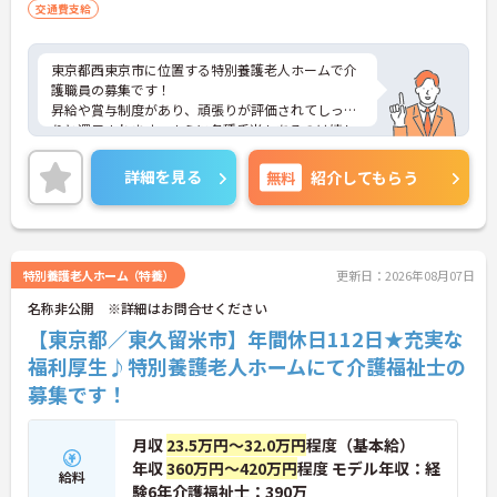
交通費支給
東京都西東京市に位置する特別養護老人ホームで介
護職員の募集です！
昇給や賞与制度があり、頑張りが評価されてしっか
りと還元されます。さらに各種手当もあるのは嬉し
いポイントです◎残業ほぼなしのため仕事と私生活
の調和がとりやすい環境となっております！丁寧な
詳細を見る
無料
紹介してもらう
研修とフォロー体制で、ご自身のスキルアップもで
きます！
こちらの求人にご興味がございましたら面接のポイ
ントもお伝えしますので是非ご応募お待ちしており
ます。
特別養護老人ホーム（特養）
更新日：2026年08月07日
名称非公開 ※詳細はお問合せください
【東京都／東久留米市】年間休日112日★充実な
福利厚生♪特別養護老人ホームにて介護福祉士の
募集です！
月収
23.5万円～32.0万円
程度（基本給）
年収
360万円～420万円
程度 モデル年収：経
給料
験6年介護福祉士：390万