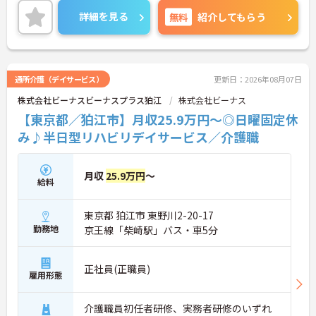
ご興味のある方には、面接対策ポイントなど、さら
詳細を見る
無料
紹介してもらう
に詳細をお話しいたしますのでお気軽にご相談くだ
さい！
通所介護（デイサービス）
更新日：2026年08月07日
株式会社ビーナスビーナスプラス狛江
株式会社ビーナス
【東京都／狛江市】月収25.9万円～◎日曜固定休
み♪半日型リハビリデイサービス／介護職
月収
25.9万円
～
給料
東京都 狛江市 東野川2-20-17
勤務地
京王線「柴崎駅」バス・車5分
正社員(正職員)
雇用形態
介護職員初任者研修、実務者研修のいずれ