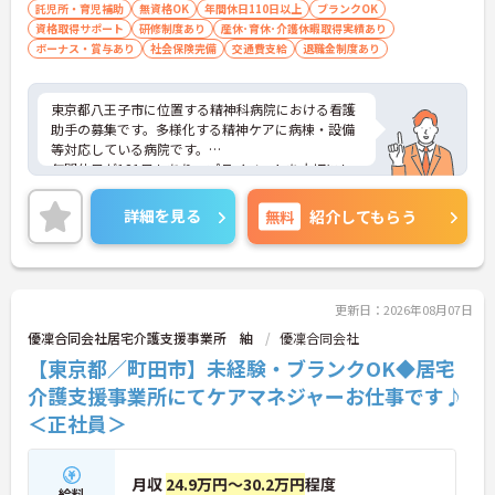
託児所・育児補助
無資格OK
年間休日110日以上
ブランクOK
資格取得サポート
研修制度あり
産休･育休･介護休暇取得実績あり
ボーナス・賞与あり
社会保険完備
交通費支給
退職金制度あり
東京都八王子市に位置する精神科病院における看護
助手の募集です。多様化する精神ケアに病棟・設備
等対応している病院です。
年間休日が121日もあり、プライベートを大切にし
ながらご勤務いただけます。また、利用可能な託児
所として院内に保育室が完備されているので、子育
詳細を見る
無料
紹介してもらう
て世代の方も安心してご勤務いただけます。
ご興味のある方には、面接対策ポイントなど、さら
に詳細をお話しいたしますのでお気軽にご相談くだ
さい！
更新日：2026年08月07日
優凜合同会社居宅介護支援事業所 紬
優凜合同会社
【東京都／町田市】未経験・ブランクOK◆居宅
介護支援事業所にてケアマネジャーお仕事です♪
＜正社員＞
月収
24.9万円～30.2万円
程度
給料