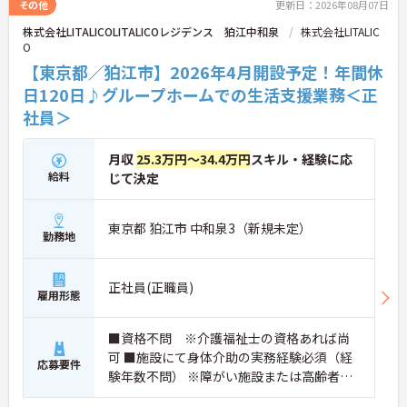
その他
更新日：2026年08月07日
株式会社LITALICOLITALICOレジデンス 狛江中和泉
株式会社LITALIC
O
【東京都／狛江市】2026年4月開設予定！年間休
日120日♪グループホームでの生活支援業務＜正
社員＞
月収
25.3万円～34.4万円
スキル・経験に応
給料
じて決定
東京都 狛江市 中和泉3（新規未定）
勤務地
正社員(正職員)
雇用形態
■資格不問 ※介護福祉士の資格あれば尚
可 ■施設にて身体介助の実務経験必須（経
応募要件
験年数不問） ※障がい施設または高齢者施
設での勤務経験あれば尚可