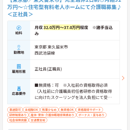
万円～☆住宅型有料老人ホームにて介護職募集♪
＜正社員＞
月収
32.0万円～37.0万円
程度 ※諸手当込
給料
み
東京都 東久留米市
勤務地
西武池袋線
正社員(正職員)
雇用形態
■無資格：可 ※入社前の資格取得必須
（入社前に介護職員初任者研修の資格取得
応募要件
に向けたスクーリングを法人負担にて受講
していただきます。） ■実務経験：不問
車通勤可
未経験OK
残業少なめ
無資格OK
資格取得サポート
研修制度あり
産休･育休･介護休暇取得実績あり
ボーナス・賞与あり
社会保険完備
交通費支給