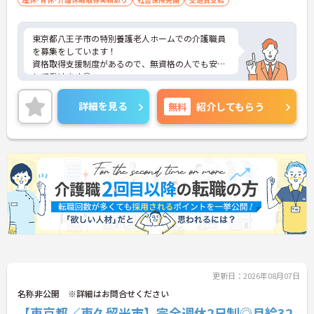
東京都八王子市の特別養護老人ホームでの介護職員
を募集をしています！
資格取得支援制度があるので、無資格の人でも安心
して働けます◎
勤務時間や日数も相談可能なので自分のライフスタ
イルに合わせて働ける職場です♪
詳細を見る
無料
紹介してもらう
ご興味のある方は、面接のポイントをお伝えします
のでご連絡ください！
更新日：2026年08月07日
名称非公開 ※詳細はお問合せください
【東京都／東久留米市】完全週休2日制◎月給32