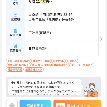
月収
22.4万円
～
給料
東京都 世田谷区 奥沢3-33-13
勤務地
東急目黒線「奥沢駅」徒歩1分
正社員(正職員)
雇用形態
■無資格OK
応募要件
駅から徒歩10分以内
住宅手当・補助
無資格OK
日勤のみ
年間休日110日以上
産休･育休･介護休暇取得実績あり
ボーナス・賞与あり
社会保険完備
退職金制度あり
東京都世田谷区に位置する、病院の回復期リハビリ
テーション病棟にて介護職の募集です！
年間休日が117日あるので、ワークライフバランス
が叶います☆また、住宅手当がある為、生活面の負
担を軽減し、安心して長く勤務していただけます♪
さらに、駅から徒歩1分の好立地なので通勤らくら
詳細を見る
無料
紹介してもらう