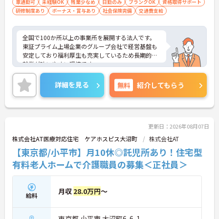
車通勤可
未経験OK
残業少なめ
日勤のみ
ブランクOK
資格取得サポート
研修制度あり
ボーナス・賞与あり
社会保険完備
交通費支給
全国で100か所以上の事業所を展開する法人です。
東証プライム上場企業のグループ会社で経営基盤も
安定しており福利厚生も充実しているため長期的な
就業が叶いやすい環境です。
また、キャリアパス制度が整っているので、経験が
浅い方・ブランクがある方も高い目標をもって仕事
詳細を見る
無料
紹介してもらう
に取り組んでいただけます◎
ご興味ある方には、面接対策ポイントなど、さらに
詳細をお話しいたしますのでお気軽にご相談くださ
い！
更新日：2026年08月07日
株式会社AT医療対応住宅 ケアホスピス大沼町
株式会社AT
【東京都/小平市】月10休◎託児所あり！住宅型
有料老人ホームで介護職員の募集＜正社員＞
月収
28.0万円
～
給料
東京都 小平市 大沼町6-6-1