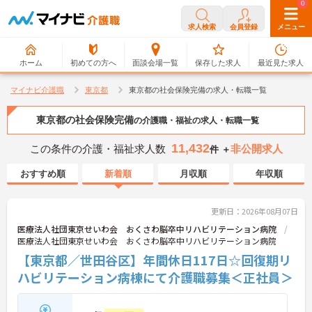
0
0
求人検索
会員登録
メニュー
ホーム
初めての方へ
面談会場一覧
保存した求人
最近見た求人
マイナビ介護職
東京都
東京都の社会保険完備の求人・転職一覧
東京都の社会保険完備
の介護職・福祉の求人・転職一覧
11,432
この条件の介護・福祉求人数
非公開求人
件 ＋
おすすめ順
新着順
月収順
年収順
更新日：2026年08月07日
医療法人社団東京せいわ会 おくさわ脳卒中リハビリテーション病院
医療法人社団東京せいわ会 おくさわ脳卒中リハビリテーション病院
【東京都／世田谷区】年間休日117日☆回復期リ
ハビリテーション病棟にて介護職募集＜正社員＞