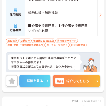
契約社員・嘱託社員
雇用形態
■介護支援専門員、主任介護支援専門員
応募要件
いずれか必須
土日祝休
日勤のみ
年間休日110日以上
資格取得サポート
産休･育休･介護休暇取得実績あり
ボーナス・賞与あり
社会保険完備
東京都八王子市にある居宅介護支援事業所でのケア
マネジャーの募集です！
年間休日120日以上で土日祝休み！お休み多めなの
で、プライベートの時間もしっかり確保できます♪
託児所が完備されておりますので、子育て中の方も
安心してご就業頂けます。
詳細を見る
無料
紹介してもらう
ご興味のある方には、面接対策ポイントなど、さら
に詳細をお話しいたしますのでお気軽にご相談くだ
さい！
更新日：2026年08月07日