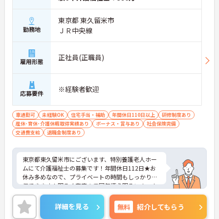
東京都 東久留米市
勤務地
ＪＲ中央線
正社員(正職員)
雇用形態
※経験者歓迎
応募要件
車通勤可
未経験OK
住宅手当・補助
年間休日110日以上
研修制度あり
産休･育休･介護休暇取得実績あり
ボーナス・賞与あり
社会保険完備
交通費支給
退職金制度あり
東京都東久留米市にございます、特別養護老人ホー
ムにて介護福祉士の募集です！年間休日112日★お
休み多めなので、プライベートの時間もしっかり確
保できます！明るく家庭の雰囲気漂う明るいホーム
です。研修制度も整っているのでスキルアップも目
指すことができる環境です。ご興味のある方は是非
詳細を見る
無料
紹介してもらう
お気軽にお問い合わせください。