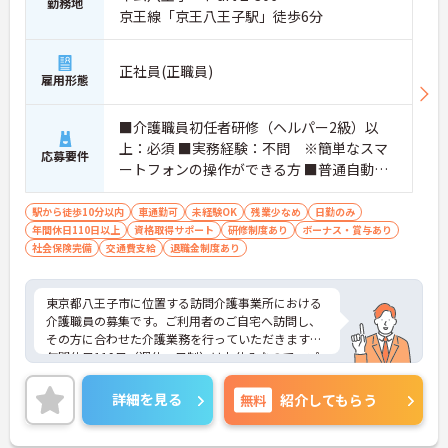
勤務地
京王線「京王八王子駅」徒歩6分
正社員(正職員)
雇用形態
■介護職員初任者研修（ヘルパー2級）以
上：必須 ■実務経験：不問 ※簡単なスマ
応募要件
ートフォンの操作ができる方 ■普通自動車
運転免許（AT限定可）：あれば尚可
駅から徒歩10分以内
車通勤可
未経験OK
残業少なめ
日勤のみ
年間休日110日以上
資格取得サポート
研修制度あり
ボーナス・賞与あり
社会保険完備
交通費支給
退職金制度あり
東京都八王子市に位置する訪問介護事業所における
介護職員の募集です。ご利用者のご自宅へ訪問し、
その方に合わせた介護業務を行っていただきます。
年間休日119日（週休二日制）はお休みなので、プ
ライベートとのメリハリのある働き方が可能です。
また、研修制度があり、働きながらスキルアップが
詳細を見る
無料
紹介してもらう
目指せます。
ご興味のある方には、面接対策ポイントなど、さら
に詳細をお話しいたしますのでお気軽にご相談くだ