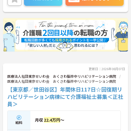
くです◎ご興味のある方には、面接対策ポイントな
ど、さらに詳細をお話しいたしますのでお気軽にご
相談ください！
更新日：2026年08月07日
医療法人社団東京せいわ会 おくさわ脳卒中リハビリテーション病院
医療法人社団東京せいわ会 おくさわ脳卒中リハビリテーション病院
【東京都／世田谷区】年間休日117日☆回復期リ
ハビリテーション病棟にて介護福祉士募集＜正社
員＞
月収
22.4万円
～
給料