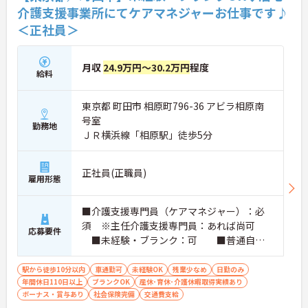
介護支援事業所にてケアマネジャーお仕事です♪
＜正社員＞
月収
24.9万円～30.2万円
程度
給料
東京都 町田市 相原町796-36 アビラ相原南
号室
勤務地
ＪＲ横浜線「相原駅」徒歩5分
正社員(正職員)
雇用形態
■介護支援専門員（ケアマネジャー）：必
須 ※主任介護支援専門員：あれば尚可
応募要件
■未経験・ブランク：可 ■普通自動
車運転免許（AT限定可）：必須
駅から徒歩10分以内
車通勤可
未経験OK
残業少なめ
日勤のみ
年間休日110日以上
ブランクOK
産休･育休･介護休暇取得実績あり
ボーナス・賞与あり
社会保険完備
交通費支給