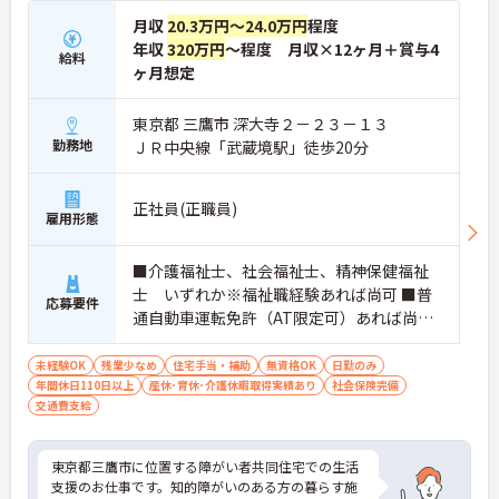
月収
20.3万円～24.0万円
程度
年収
320万円
～程度 月収×12ヶ月＋賞与4
給料
ヶ月想定
東京都 三鷹市 深大寺２－２３－１３
勤務地
ＪＲ中央線「武蔵境駅」徒歩20分
正社員(正職員)
雇用形態
■介護福祉士、社会福祉士、精神保健福祉
士 いずれか※福祉職経験あれば尚可 ■普
応募要件
通自動車運転免許（AT限定可）あれば尚可
＜求める人物像＞法人内でキャリアパスを
考えてもらえる方
未経験OK
残業少なめ
住宅手当・補助
無資格OK
日勤のみ
年間休日110日以上
産休･育休･介護休暇取得実績あり
社会保険完備
交通費支給
東京都三鷹市に位置する障がい者共同住宅での生活
支援のお仕事です。知的障がいのある方の暮らす施