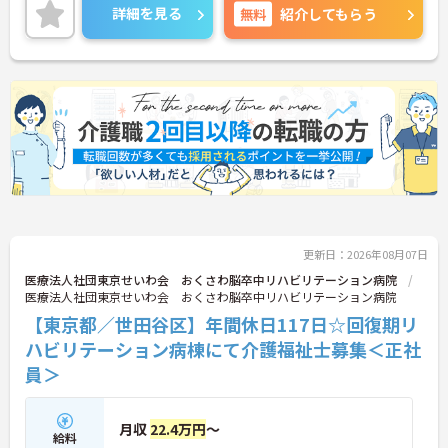
さらに、駅から徒歩1分の好立地なので通勤らくら
詳細を見る
無料
紹介してもらう
くです◎ご興味のある方には、面接対策ポイントな
ど、さらに詳細をお話しいたしますのでお気軽にご
相談ください！
更新日：2026年08月07日
医療法人社団東京せいわ会 おくさわ脳卒中リハビリテーション病院
医療法人社団東京せいわ会 おくさわ脳卒中リハビリテーション病院
【東京都／世田谷区】年間休日117日☆回復期リ
ハビリテーション病棟にて介護福祉士募集＜正社
員＞
月収
22.4万円
～
給料