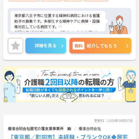
東京都八王子市に位置する精神科病院における看護
助手の募集です。多様化する精神ケアに病棟・設備
等対応している病院です。
年間休日が121日もあり、プライベートを大切にし
ながらご勤務いただけます。また、利用可能な託児
所として院内に保育室が完備されているので、子育
詳細を見る
無料
紹介してもらう
て世代の方も安心してご勤務いただけます。
ご興味のある方には、面接対策ポイントなど、さら
に詳細をお話しいたしますのでお気軽にご相談くだ
さい！
更新日：2026年08月07日
優凜合同会社居宅介護支援事業所 紬
優凜合同会社
【東京都／町田市】未経験・ブランクOK◆居宅