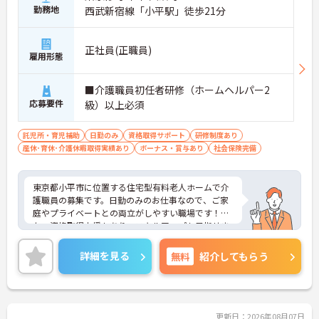
勤務地
西武新宿線「小平駅」徒歩21分
正社員(正職員)
雇用形態
■介護職員初任者研修（ホームヘルパー2
応募要件
級）以上必須
託児所・育児補助
日勤のみ
資格取得サポート
研修制度あり
産休･育休･介護休暇取得実績あり
ボーナス・賞与あり
社会保険完備
東京都小平市に位置する住宅型有料老人ホームで介
護職員の募集です。日勤のみのお仕事なので、ご家
庭やプライベートとの両立がしやすい職場です！ま
た、資格取得支援もあり、スキルアップも目指せま
す♪ご興味のある方はご面接のポイントお伝えしま
すのでご気軽にお問い合わせください。
詳細を見る
無料
紹介してもらう
更新日：2026年08月07日