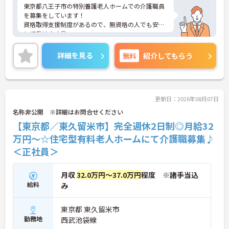
東京都八王子市の特別養護老人ホームでの介護職員
を募集をしています！
資格取得支援制度があるので、無資格の人でも安心
して働けます◎
勤務時間や日数も相談可能なので自分のライフスタ
イルに合わせて働ける職場です♪
詳細を見る
無料
紹介してもらう
ご興味のある方は、面接のポイントをお伝えします
のでご連絡ください！
更新日：2026年08月07日
名称非公開 ※詳細はお問合せください
【東京都／東久留米市】完全週休2日制◎月給32
万円～☆住宅型有料老人ホームにて介護職募集♪
＜正社員＞
月収
32.0万円～37.0万円
程度 ※諸手当込
給料
み
東京都 東久留米市
勤務地
西武池袋線