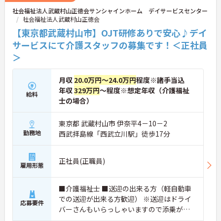
社会福祉法人武蔵村山正徳会サンシャインホーム デイサービスセンター
社会福祉法人武蔵村山正徳会
【東京都武蔵村山市】OJT研修ありで安心♪デイ
サービスにて介護スタッフの募集です！＜正社員
＞
月収
20.0万円～24.0万円
程度※諸手当込
年収
329万円
～程度※想定年収（介護福祉
給料
士の場合）
東京都 武蔵村山市 伊奈平4－10－2
勤務地
西武拝島線「西武立川駅」徒歩17分
正社員(正職員)
雇用形態
■介護福祉士 ■送迎の出来る方（軽自動車
での送迎が出来る方歓迎） ※送迎はドライ
応募要件
バーさんもいらっしゃいますので添乗がで
きれば◯！ ■ブランク可