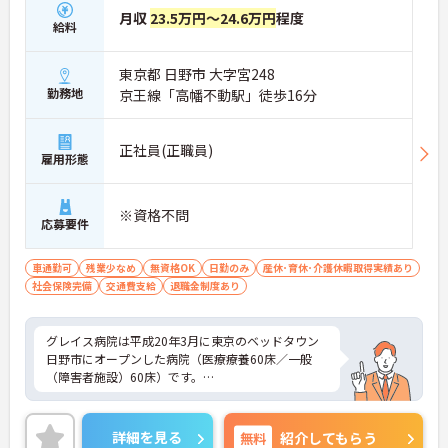
リエーションのプログラムが組まれております。
月収
23.5万円～24.6万円
程度
給料
ベテランの介護士さんが多く在籍しているため2ヶ
東京都 日野市 大字宮248
月のOJTにもしっかり対応しているから安心！
勤務地
京王線「高幡不動駅」徒歩16分
4階の屋上は運動会や外気浴としても活用されてお
り、広々とした空間で富士山も望めます！
正社員(正職員)
雇用形態
※資格不問
応募要件
車通勤可
残業少なめ
無資格OK
日勤のみ
産休･育休･介護休暇取得実績あり
社会保険完備
交通費支給
退職金制度あり
グレイス病院は平成20年3月に東京のベッドタウン
日野市にオープンした病院（医療療養60床／一般
（障害者施設）60床）です。
診療科目は内科・消化器内科・小児内科で、電子カ
ルテ、オーダリングシステムを導入しています。
詳細を見る
無料
紹介してもらう