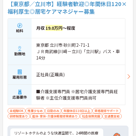
【東京都／立川市】経験者歓迎◎年間休日120×
福利厚生◎居宅ケアマネジャー募集
月収
19.0万円
～程度
給料
東京都 立川市 砂川町2-71-1
ＪＲ南武線(川崎－立川)「立川駅」バス・車
勤務地
14分
正社員(正職員)
雇用形態
■介護支援専門員 ※居宅介護支援専門員経
応募要件
験者 ※主任介護支援専門員尚可
未経験OK
残業少なめ
日勤のみ
年間休日110日以上
資格取得サポート
研修制度あり
産休･育休･介護休暇取得実績あり
社会保険完備
交通費支給
リゾートホテルのような快適空間で、24時間の医療