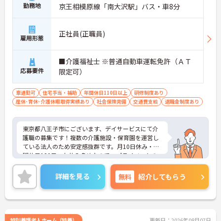
勤務地
京王相模原線「南大沢駅」バス・車8分
正社員(正職員)
雇用形態
■介護福祉士 ※普通自動車運転免許（ＡＴ
応募要件
限定可）
車通勤可
住宅手当・補助
年間休日110日以上
研修制度あり
産休･育休･介護休暇取得実績あり
社会保険完備
交通費支給
退職金制度あり
東京都八王子市にございます、デイサービスにて介
護職の募集です！複数の介護施設・保育園を運営し
ている法人のため安定感抜群です。月10日休み・年
間休日120日、お休み多めなので、プライベートの
時間もしっかり確保できます！
駐車場もあるのでマイカー通勤可能です。住宅手当
詳細を見る
無料
紹介してもらう
の支給含め、各種手当も充実しておりますので、長
期的な就業をしやすい環境です。ご興味のある方は
お気軽にお問い合わせください。
特別養護老人ホーム（特養）
更新日：2026年08月07日