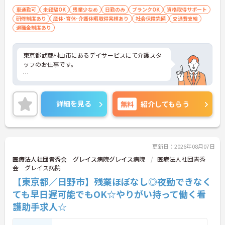
車通勤可
未経験OK
残業少なめ
日勤のみ
ブランクOK
資格取得サポート
研修制度あり
産休･育休･介護休暇取得実績あり
社会保険完備
交通費支給
退職金制度あり
東京都武蔵村山市にあるデイサービスにて介護スタ
ッフのお仕事です。
駐車場が完備されていて、マイカー通勤が可能なた
め、通勤に便利です。
詳細を見る
無料
紹介してもらう
ご興味ある方には、面接対策ポイントなど、さらに
詳細をお話しいたしますのでお気軽にご相談くださ
い！
更新日：2026年08月07日
医療法人社団青秀会 グレイス病院グレイス病院
医療法人社団青秀
会 グレイス病院
武蔵村山市の地域に根付く特養グループホーム併設
【東京都／日野市】残業ほぼなし◎夜勤できなく
のデイサービス
ても早日遅可能でもOK☆やりがい持って働く看
護助手求人☆
認知症対応型のデイサービスとなっており、お一人
お一人が充実したお時間を過ごせるよう様々なレク