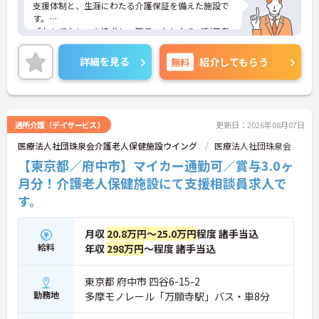
支援体制と、生涯にわたる介護保証を備えた施設で
す。
「おもてなし」を追求し、職員一丸となりご利用者
様をサポートしています。
年間休日120日あり、メリハリつけてご就業いただ
詳細を見る
無料
紹介してもらう
けるのもポイントで
ご興味ある方には、面接対策ポイントなど、さらに
詳細をお話しいたしますのでお気軽にご相談くださ
い！
通所介護（デイサービス）
更新日：2026年08月07日
医療法人社団珠泉会介護老人保健施設ウイング
医療法人社団珠泉会
【東京都／府中市】マイカー通勤可／賞与3.0ヶ
月分！介護老人保健施設にて支援相談員求人で
す。
月収
20.8万円～25.0万円
程度 諸手当込
給料
年収
298万円
～程度 諸手当込
東京都 府中市 四谷6-15-2
勤務地
多摩モノレール「万願寺駅」バス・車8分