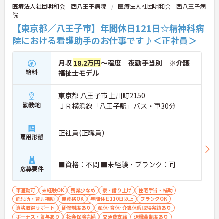
医療法人社団明和会 西八王子病院
医療法人社団明和会 西八王子病
院
【東京都／八王子市】年間休日121日☆精神科病
院における看護助手のお仕事です♪＜正社員＞
月収
18.2万円
～程度 夜勤手当別 ※介護
給料
福祉士モデル
東京都 八王子市 上川町2150
勤務地
ＪＲ横浜線「八王子駅」バス・車30分
正社員(正職員)
雇用形態
■資格：不問 ■未経験・ブランク：可
応募要件
車通勤可
未経験OK
残業少なめ
寮・借り上げ
住宅手当・補助
託児所・育児補助
無資格OK
年間休日110日以上
ブランクOK
資格取得サポート
研修制度あり
産休･育休･介護休暇取得実績あり
ボーナス・賞与あり
社会保険完備
交通費支給
退職金制度あり