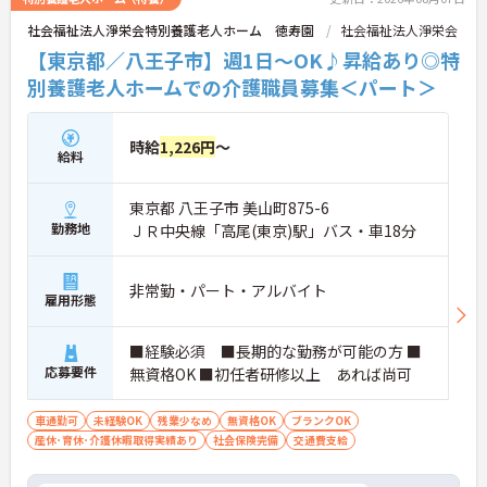
社会福祉法人淨栄会特別養護老人ホーム 徳寿園
社会福祉法人淨栄会
【東京都／八王子市】週1日～OK♪昇給あり◎特
別養護老人ホームでの介護職員募集＜パート＞
時給
1,226円
～
給料
東京都 八王子市 美山町875-6
勤務地
ＪＲ中央線「高尾(東京)駅」バス・車18分
非常勤・パート・アルバイト
雇用形態
■経験必須 ■長期的な勤務が可能の方 ■
応募要件
無資格OK ■初任者研修以上 あれば尚可
車通勤可
未経験OK
残業少なめ
無資格OK
ブランクOK
産休･育休･介護休暇取得実績あり
社会保険完備
交通費支給