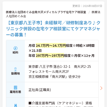
更新日：2026年08月07日
医療法人社団めぐみ会南大沢メディカルプラザ在宅ケア相談室
医療法
人社団めぐみ会
【東京都八王子市】未経験可／研修制度あり♪ク
リニック併設の在宅ケア相談室にてケアマネジャ
ーの募集！
月収
24.7万円～24.7万円
程度※時給×8時間
×21.5日
給料
年収
297万円～297万円
程度※月収×12ヶ月
東京都 八王子市 落合1-32-1 南大沢2-25
フォレストモール南大沢2F
勤務地
京王相模原線「南大沢駅」徒歩2分
正社員(正職員)
雇用形態
■介護支援専門員（ケアマネジャー）資格