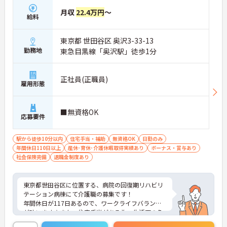
月収
22.4万円
～
給料
東京都 世田谷区 奥沢3-33-13
勤務地
東急目黒線「奥沢駅」徒歩1分
正社員(正職員)
雇用形態
■無資格OK
応募要件
駅から徒歩10分以内
住宅手当・補助
無資格OK
日勤のみ
年間休日110日以上
産休･育休･介護休暇取得実績あり
ボーナス・賞与あり
社会保険完備
退職金制度あり
東京都世田谷区に位置する、病院の回復期リハビリ
テーション病棟にて介護職の募集です！
年間休日が117日あるので、ワークライフバランス
が叶います☆また、住宅手当がある為、生活面の負
担を軽減し、安心して長く勤務していただけます♪