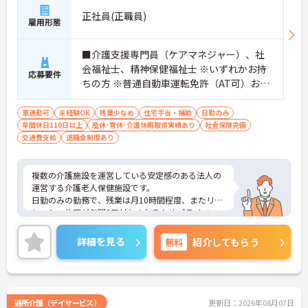
正社員(正職員)
雇用形態
■介護支援専門員（ケアマネジャー）、社
会福祉士、精神保健福祉士 ※いずれかお持
応募要件
ちの方 ※普通自動車運転免許（AT可）お持
ちの方尚可 ※ワード、エクセルの操作（入
力作業）が可能な方。
車通勤可
未経験OK
残業少なめ
住宅手当・補助
日勤のみ
年間休日110日以上
産休･育休･介護休暇取得実績あり
社会保険完備
交通費支給
退職金制度あり
複数の介護施設を運営している安定感のある法人の
運営する介護老人保健施設です。
日勤のみの勤務で、残業は月10時間程度、またリフ
レッシュ休暇が年間6日付与されるためプライベー
トを大切にしながら働いていただく事ができます。
ご興味のある方は面接対策ポイントなどお話致しま
詳細を見る
無料
紹介してもらう
すのでお気軽にお問い合わせください。
通所介護（デイサービス）
更新日：2026年08月07日