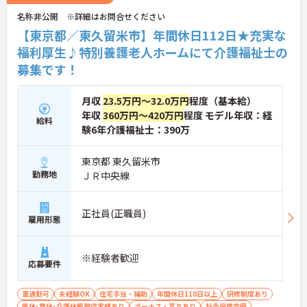
名称非公開 ※詳細はお問合せください
【東京都／東久留米市】年間休日112日★充実な
福利厚生♪特別養護老人ホームにて介護福祉士の
募集です！
月収
23.5万円～32.0万円
程度（基本給）
年収
360万円～420万円
程度 モデル年収：経
給料
験6年介護福祉士：390万
東京都 東久留米市
勤務地
ＪＲ中央線
正社員(正職員)
雇用形態
※経験者歓迎
応募要件
車通勤可
未経験OK
住宅手当・補助
年間休日110日以上
研修制度あり
産休･育休･介護休暇取得実績あり
ボーナス・賞与あり
社会保険完備