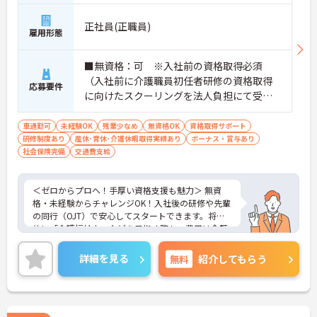
正社員(正職員)
雇用形態
■無資格：可 ※入社前の資格取得必須
（入社前に介護職員初任者研修の資格取得
応募要件
に向けたスクーリングを法人負担にて受講
していただきます。） ■実務経験：不問
車通勤可
未経験OK
残業少なめ
無資格OK
資格取得サポート
研修制度あり
産休･育休･介護休暇取得実績あり
ボーナス・賞与あり
社会保険完備
交通費支給
＜ゼロからプロへ！手厚い資格支援も魅力＞ 無資
格・未経験からチャレンジOK！入社後の研修や先輩
の同行（OJT）で安心してスタートできます。将来
的に「介護福祉士」などを目指す際も、費用は全額
会社負担。一人ひとりの「学びたい」を全力で応援
します！
詳細を見る
無料
紹介してもらう
＜高収入＆選べる休みで充実＞ 月給32万円（夜勤あ
り）の厚待遇に加え、基本的に定時退社OK♪休日は
曜日固定の「完全週休2日制」で予定が立てやす
く、年間12日間の「特別有給休暇」も付与。しっか