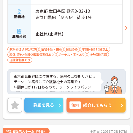
東京都 世田谷区 奥沢3-33-13
勤務地
東急目黒線「奥沢駅」徒歩1分
正社員(正職員)
雇用形態
駅から徒歩10分以内
住宅手当・補助
日勤のみ
年間休日110日以上
産休･育休･介護休暇取得実績あり
ボーナス・賞与あり
社会保険完備
退職金制度あり
東京都世田谷区に位置する、病院の回復期リハビリ
テーション病棟にて介護福祉士の募集です！
年間休日が117日あるので、ワークライフバランス
が叶います☆また、住宅手当がある為、生活面の負
担を軽減し、安心して長く勤務していただけます♪
さらに、駅から徒歩1分の好立地なので通勤らくら
詳細を見る
無料
紹介してもらう
くです◎ご興味のある方には、面接対策ポイントな
ど、さらに詳細をお話しいたしますのでお気軽にご
相談ください！
特別養護老人ホーム（特養）
更新日：2026年08月07日