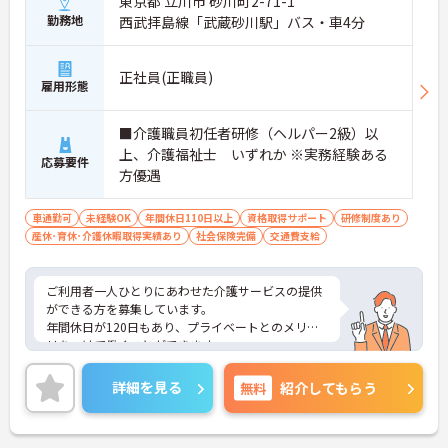
東京都 立川市 砂川町2-71-1
勤務地
西武拝島線「武蔵砂川駅」バス・車4分
正社員(正職員)
雇用形態
■介護職員初任者研修（ヘルパー2級）以
上、介護福祉士 いずれか ※実務経験ある
応募要件
方優遇
車通勤可
未経験OK
年間休日110日以上
資格取得サポート
研修制度あり
産休･育休･介護休暇取得実績あり
社会保険完備
交通費支給
ご利用者一人ひとりにあわせた介護サービスの提供
ができる方を募集しています。
年間休日が120日もあり、プライベートとのメリハ
リをつけて働くことができます。
ご興味のある方には、面接対策ポイントなど、さら
に詳細をお話しいたしますのでお気軽にご相談くだ
詳細を見る
無料
紹介してもらう
さい！