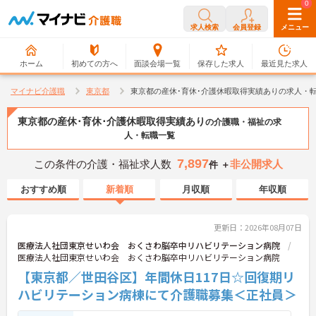
0
0
求人検索
会員登録
メニュー
ホーム
初めての方へ
面談会場一覧
保存した求人
最近見た求人
マイナビ介護職
東京都
東京都の産休･育休･介護休暇取得実績ありの求人・
東京都の産休･育休･介護休暇取得実績あり
の介護職・福祉の求
人・転職一覧
7,897
この条件の介護・福祉求人数
非公開求人
件 ＋
おすすめ順
新着順
月収順
年収順
更新日：2026年08月07日
医療法人社団東京せいわ会 おくさわ脳卒中リハビリテーション病院
医療法人社団東京せいわ会 おくさわ脳卒中リハビリテーション病院
【東京都／世田谷区】年間休日117日☆回復期リ
ハビリテーション病棟にて介護職募集＜正社員＞