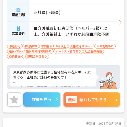
正社員(正職員)
雇用形態
■介護職員初任者研修（ヘルパー2級）以
応募要件
上、介護福祉士 いずれか必須■経験不問
車通勤可
未経験OK
年間休日110日以上
資格取得サポート
研修制度あり
産休･育休･介護休暇取得実績あり
ボーナス・賞与あり
社会保険完備
交通費支給
退職金制度あり
東京都西多摩郡に位置する住宅型有料老人ホームに
おける、正社員介護職の募集です！
マイカー通勤・自転車・バイク通勤可☆通勤しやす
い環境での就業です♪
詳細を見る
無料
紹介してもらう
ご興味ある方には、面接対策ポイントなど、さらに
詳細をお話しいたしますのでお気軽にご相談くださ
い。
更新日：2026年08月07日