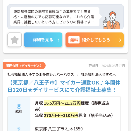
東京都多摩区の病院で看護助手の募集です！無資
格・未経験の方でも応募可能なので、これから介護
業界に挑戦したいという方にピッタリの職場です♪
また、時給1,260円～＋交通費支給はもちろん、業
績・勤務実績による賞与実績あり！あなたの頑張り
がしっかり評価される職場です◎ご興味のある方は
詳細を見る
無料
紹介してもらう
面接ポイントをお伝えしますので、お気軽にご連絡
ください！
通所介護（デイサービス）
更新日：2026年08月07日
社会福祉法人ゆずの木多摩シルバーハウス
社会福祉法人ゆずの木
【東京都／八王子市】マイカー通勤OK♪年間休
日120日★デイサービスにて介護福祉士募集！
月収
16.5万円～21.3万円
程度（諸手当込
み）
給料
年収
270万円～310万円
程度（諸手当込み）
東京都 八王子市 柚木1550