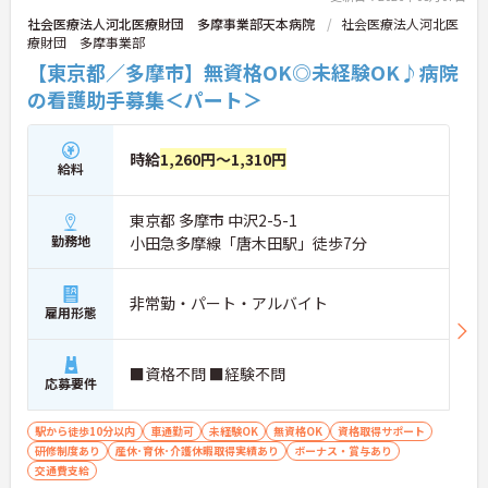
社会医療法人河北医療財団 多摩事業部天本病院
社会医療法人河北医
療財団 多摩事業部
【東京都／多摩市】無資格OK◎未経験OK♪病院
の看護助手募集＜パート＞
時給
1,260円～1,310円
給料
東京都 多摩市 中沢2-5-1
勤務地
小田急多摩線「唐木田駅」徒歩7分
非常勤・パート・アルバイト
雇用形態
■資格不問 ■経験不問
応募要件
駅から徒歩10分以内
車通勤可
未経験OK
無資格OK
資格取得サポート
研修制度あり
産休･育休･介護休暇取得実績あり
ボーナス・賞与あり
交通費支給