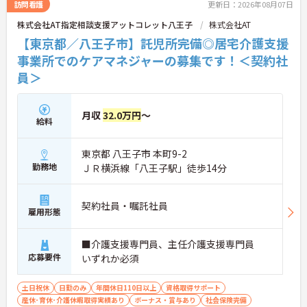
り稼いでしっかり休む、メリハリある働き方が可能
訪問看護
更新日：2026年08月07日
です。
株式会社AT指定相談支援アットコレット八王子
株式会社AT
＜意見を言い合えるフラットな関係＞ 気付きや提案
を遠慮なく共有できる、風通しの良い職場です。ご
【東京都／八王子市】託児所完備◎居宅介護支援
利用者様の小さな変化を見逃さない「観察眼」を大
事業所でのケアマネジャーの募集です！＜契約社
切にし、スタッフ同士も互いに配慮し合える温かい
員＞
関係性を築いています。
月収
32.0万円
～
給料
東京都 八王子市 本町9-2
勤務地
ＪＲ横浜線「八王子駅」徒歩14分
契約社員・嘱託社員
雇用形態
■介護支援専門員、主任介護支援専門員
応募要件
いずれか必須
土日祝休
日勤のみ
年間休日110日以上
資格取得サポート
産休･育休･介護休暇取得実績あり
ボーナス・賞与あり
社会保険完備