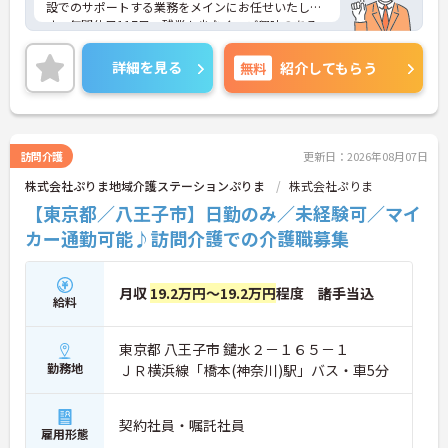
設でのサポートする業務をメインにお任せいたしま
す。年間休日117日、残業も少なく、ご興味のある
方には、面接対策ポイントなど、さらに詳細をお話
しいたしますのでお気軽にご相談ください！
詳細を見る
無料
紹介してもらう
訪問介護
更新日：2026年08月07日
株式会社ぷりま地域介護ステーションぷりま
株式会社ぷりま
【東京都／八王子市】日勤のみ／未経験可／マイ
カー通勤可能♪訪問介護での介護職募集
月収
19.2万円～19.2万円
程度 諸手当込
給料
東京都 八王子市 鑓水２－１６５－１
勤務地
ＪＲ横浜線「橋本(神奈川)駅」バス・車5分
契約社員・嘱託社員
雇用形態