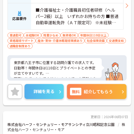
■介護福祉士・介護職員初任者研修（ヘル
パー2級）以上 いずれかお持ちの方 ■普通
応募要件
自動車運転免許（ＡＴ限定可） ※未経験の
方でも親切丁寧にサポート致します
車通勤可
未経験OK
残業少なめ
無資格OK
年間休日110日以上
資格取得サポート
産休･育休･介護休暇取得実績あり
社会保険完備
交通費支給
退職金制度あり
東京都八王子市に位置する訪問介護での求人です。
日勤帯！年間休日は110日とプライベートとの予定
が立てやすいです。
丁寧にサポートしてくださいますので、未経験の方
でも安心してご就業していただけます。
ご興味のある方は、お気軽にお問い合わせくださ
詳細を見る
無料
紹介してもらう
い。
更新日：2026年08月07日
株式会社ハーフ・センチュリー・モアサンシティ立川昭和記念公園
株
式会社ハーフ・センチュリー・モア