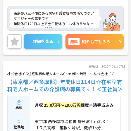
東京都八王子市にある居宅介護支援事業所でのケア
マネジャーの募集です！
年間休日120日以上で土日祝休み！お休み多めなの
で、プライベートの時間もしっかり確保できます♪
託児所が完備されておりますので、子育て中の方も
安心してご就業頂けます。
詳細を見る
無料
紹介してもらう
ご興味のある方には、面接対策ポイントなど、さら
に詳細をお話しいたしますのでお気軽にご相談くだ
さい！
更新日：2026年08月07日
株式会社LCG住宅型有料老人ホームCare Villa 瑞穂
株式会社LCG
【東京都／西多摩郡】年間休日114日☆在宅型有
料老人ホームでの介護職の募集です！＜正社員＞
月収
25.0万円～29.0万円
程度※諸手当込み
給料
東京都 西多摩郡瑞穂町 駒形富士山323-1
勤務地
ＪＲ八高線「箱根ケ崎駅」徒歩15分