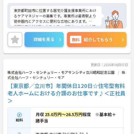
東京都町田市に位置する居宅介護支援事業所におけ
るケアマネジャーの募集です。事業所は最寄駅より
徒歩圏内とアクセスに便利な立地にあります。
年間休日は110日もあるので、プライベートを大切
にしながらご勤務いただけます。
ご興味のある方には、面接対策ポイントなど、さら
詳細を見る
無料
紹介してもらう
に詳細をお話しいたしますのでお気軽にご相談くだ
さい！
更新日：2026年08月07日
株式会社ハーフ・センチュリー・モアサンシティ立川昭和記念公園
株
式会社ハーフ・センチュリー・モア
【東京都／立川市】年間休日120日☆住宅型有料
老人ホームにおける介護のお仕事です♪＜正社員
＞
月収
25.0万円～26.5万円
程度 ※基本給＋
給料
諸手当