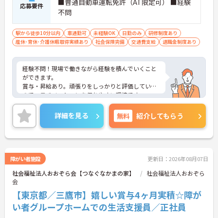
■普通自動車運転免許（AT限定可） ■経験
応募要件
不問
駅から徒歩10分以内
車通勤可
未経験OK
日勤のみ
研修制度あり
産休･育休･介護休暇取得実績あり
社会保険完備
交通費支給
退職金制度あり
経験不問！現場で働きながら経験を積んでいくこと
ができます。
賞与・昇給あり。頑張りをしっかりと評価している
ので、モチベーションを保ちやすい環境です。
ご興味がある方には、面接対策ポイントなど、さら
に詳細をお話しいたしますのでお気軽にご相談くだ
詳細を見る
無料
紹介してもらう
さい。
障がい者施設
更新日：2026年08月07日
社会福祉法人おおぞら会【つなぐなかまの家】
社会福祉法人おおぞら
会
【東京都／三鷹市】嬉しい賞与4ヶ月実積☆障が
い者グループホームでの生活支援員／正社員