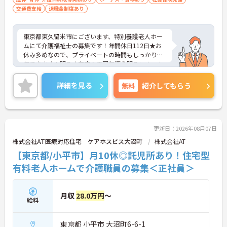
交通費支給
退職金制度あり
東京都東久留米市にございます、特別養護老人ホー
ムにて介護福祉士の募集です！年間休日112日★お
休み多めなので、プライベートの時間もしっかり確
保できます！明るく家庭の雰囲気漂う明るいホーム
です。研修制度も整っているのでスキルアップも目
指すことができる環境です。ご興味のある方は是非
詳細を見る
無料
紹介してもらう
お気軽にお問い合わせください。
更新日：2026年08月07日
株式会社AT医療対応住宅 ケアホスピス大沼町
株式会社AT
【東京都/小平市】月10休◎託児所あり！住宅型
有料老人ホームで介護職員の募集＜正社員＞
月収
28.0万円
～
給料
東京都 小平市 大沼町6-6-1