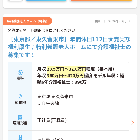
きます！
こちらの求人にご興味がございましたら面接のポイ
ントもお伝えしますので是非ご応募お待ちしており
ます。
特別養護老人ホーム（特養）
更新日：2026年08月07日
名称非公開 ※詳細はお問合せください
【東京都／東久留米市】年間休日112日★充実な
福利厚生♪特別養護老人ホームにて介護福祉士の
募集です！
月収
23.5万円～32.0万円
程度（基本給）
年収
360万円～420万円
程度 モデル年収：経
給料
験6年介護福祉士：390万
東京都 東久留米市
勤務地
ＪＲ中央線
正社員(正職員)
雇用形態