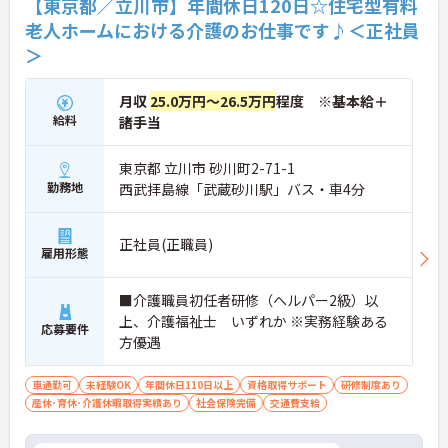
【東京都／立川市】年間休日120日☆住宅型有料
老人ホームにおける介護のお仕事です♪＜正社員
＞
月収
25.0万円～26.5万円
程度 ※基本給＋
給料
諸手当
東京都 立川市 砂川町2-71-1
勤務地
西武拝島線「武蔵砂川駅」バス・車4分
正社員(正職員)
雇用形態
■介護職員初任者研修（ヘルパー2級）以
上、介護福祉士 いずれか ※実務経験ある
応募要件
方優遇
車通勤可
未経験OK
年間休日110日以上
資格取得サポート
研修制度あり
産休･育休･介護休暇取得実績あり
社会保険完備
交通費支給