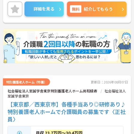
業務がしやすい環境づくりに取り組まれています。
残業は月平均10時間程度です。ワークライフバラン
詳細を見る
無料
紹介してもらう
スを保ちながらご勤務いただけます。
ご興味のある方には、面接対策ポイントなど、さら
に詳細をご案内しますのでお気軽にご相談くださ
い！
特別養護老人ホーム（特養）
更新日：2026年08月07日
社会福祉法人至誠学舎東京特別養護老人ホーム尚和緑寿
社会福祉法人
至誠学舎東京
【東京都／西東京市】各種手当あり◎研修あり♪
特別養護老人ホームで介護職員の募集です〈正社
員〉
月収
23.7万円～30.4万円