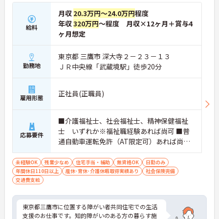
月収
20.3万円～24.0万円
程度
年収
320万円
～程度 月収×12ヶ月＋賞与4
給料
ヶ月想定
東京都 三鷹市 深大寺２－２３－１３
勤務地
ＪＲ中央線「武蔵境駅」徒歩20分
正社員(正職員)
雇用形態
■介護福祉士、社会福祉士、精神保健福祉
士 いずれか※福祉職経験あれば尚可 ■普
応募要件
通自動車運転免許（AT限定可）あれば尚可
＜求める人物像＞法人内でキャリアパスを
考えてもらえる方
未経験OK
残業少なめ
住宅手当・補助
無資格OK
日勤のみ
年間休日110日以上
産休･育休･介護休暇取得実績あり
社会保険完備
交通費支給
東京都三鷹市に位置する障がい者共同住宅での生活
支援のお仕事です。知的障がいのある方の暮らす施