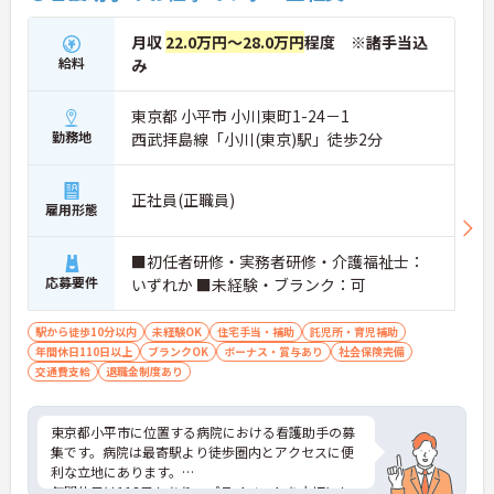
関係性を築いています。
月収
22.0万円～28.0万円
程度 ※諸手当込
給料
み
東京都 小平市 小川東町1-24－1
勤務地
西武拝島線「小川(東京)駅」徒歩2分
正社員(正職員)
雇用形態
■初任者研修・実務者研修・介護福祉士：
応募要件
いずれか ■未経験・ブランク：可
駅から徒歩10分以内
未経験OK
住宅手当・補助
託児所・育児補助
年間休日110日以上
ブランクOK
ボーナス・賞与あり
社会保険完備
交通費支給
退職金制度あり
東京都小平市に位置する病院における看護助手の募
集です。病院は最寄駅より徒歩圏内とアクセスに便
利な立地にあります。
年間休日は113日もあり、プライベートを大切にし