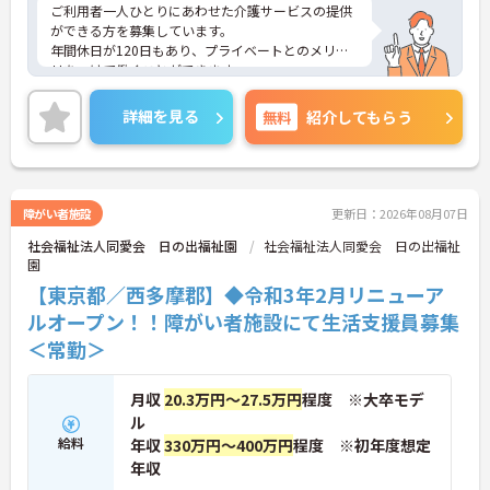
ご利用者一人ひとりにあわせた介護サービスの提供
ができる方を募集しています。
年間休日が120日もあり、プライベートとのメリハ
リをつけて働くことができます。
ご興味のある方には、面接対策ポイントなど、さら
に詳細をお話しいたしますのでお気軽にご相談くだ
詳細を見る
無料
紹介してもらう
さい！
障がい者施設
更新日：2026年08月07日
社会福祉法人同愛会 日の出福祉園
社会福祉法人同愛会 日の出福祉
園
【東京都／西多摩郡】◆令和3年2月リニューア
ルオープン！！障がい者施設にて生活支援員募集
＜常勤＞
月収
20.3万円～27.5万円
程度 ※大卒モデ
ル
給料
年収
330万円～400万円
程度 ※初年度想定
年収