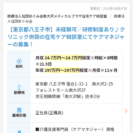
更新日：2026年08月07日
医療法人社団めぐみ会南大沢メディカルプラザ在宅ケア相談室
医療法
人社団めぐみ会
【東京都八王子市】未経験可／研修制度あり♪ク
リニック併設の在宅ケア相談室にてケアマネジャ
ーの募集！
月収
24.7万円～24.7万円
程度※時給×8時間
×21.5日
給料
年収
297万円～297万円
程度※月収×12ヶ月
東京都 八王子市 落合1-32-1 南大沢2-25
フォレストモール南大沢2F
勤務地
京王相模原線「南大沢駅」徒歩2分
正社員(正職員)
雇用形態
■介護支援専門員（ケアマネジャー）資格