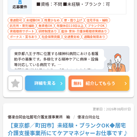
■資格：不問 ■未経験・ブランク：可
応募要件
車通勤可
未経験OK
残業少なめ
寮・借り上げ
住宅手当・補助
託児所・育児補助
無資格OK
年間休日110日以上
ブランクOK
資格取得サポート
研修制度あり
産休･育休･介護休暇取得実績あり
ボーナス・賞与あり
社会保険完備
交通費支給
退職金制度あり
東京都八王子市に位置する精神科病院における看護
助手の募集です。多様化する精神ケアに病棟・設備
等対応している病院です。
年間休日が121日もあり、プライベートを大切にし
ながらご勤務いただけます。また、利用可能な託児
所として院内に保育室が完備されているので、子育
詳細を見る
無料
紹介してもらう
て世代の方も安心してご勤務いただけます。
ご興味のある方には、面接対策ポイントなど、さら
に詳細をお話しいたしますのでお気軽にご相談くだ
さい！
更新日：2026年08月07日
優凜合同会社居宅介護支援事業所 紬
優凜合同会社
【東京都／町田市】未経験・ブランクOK◆居宅
介護支援事業所にてケアマネジャーお仕事です♪