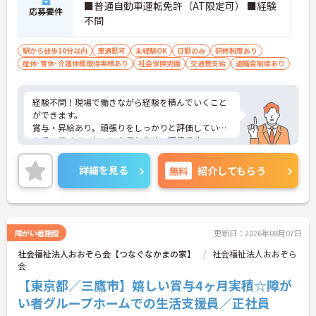
■普通自動車運転免許（AT限定可） ■経験
応募要件
不問
駅から徒歩10分以内
車通勤可
未経験OK
日勤のみ
研修制度あり
産休･育休･介護休暇取得実績あり
社会保険完備
交通費支給
退職金制度あり
経験不問！現場で働きながら経験を積んでいくこと
ができます。
賞与・昇給あり。頑張りをしっかりと評価している
ので、モチベーションを保ちやすい環境です。
ご興味がある方には、面接対策ポイントなど、さら
に詳細をお話しいたしますのでお気軽にご相談くだ
詳細を見る
無料
紹介してもらう
さい。
障がい者施設
更新日：2026年08月07日
社会福祉法人おおぞら会【つなぐなかまの家】
社会福祉法人おおぞら
会
【東京都／三鷹市】嬉しい賞与4ヶ月実積☆障が
い者グループホームでの生活支援員／正社員