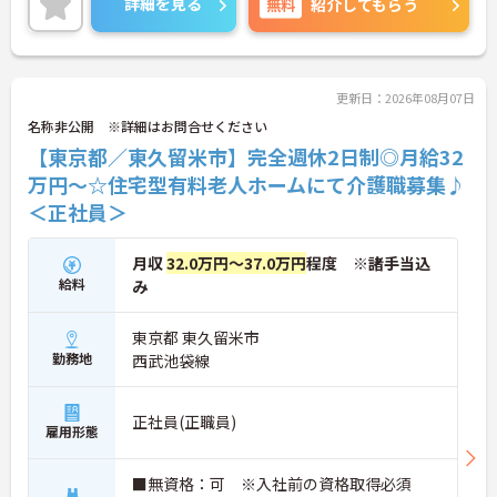
詳細を見る
無料
紹介してもらう
ご興味のある方は、面接のポイントをお伝えします
のでご連絡ください！
更新日：2026年08月07日
名称非公開 ※詳細はお問合せください
【東京都／東久留米市】完全週休2日制◎月給32
万円～☆住宅型有料老人ホームにて介護職募集♪
＜正社員＞
月収
32.0万円～37.0万円
程度 ※諸手当込
給料
み
東京都 東久留米市
勤務地
西武池袋線
正社員(正職員)
雇用形態
■無資格：可 ※入社前の資格取得必須