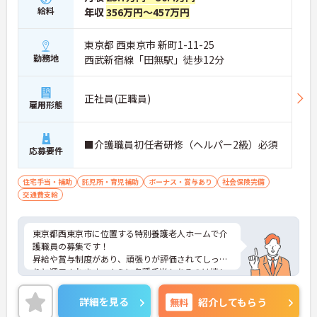
給料
年収
356万円～457万円
東京都 西東京市 新町1-11-25
勤務地
西武新宿線「田無駅」徒歩12分
正社員(正職員)
雇用形態
■介護職員初任者研修（ヘルパー2級）必須
応募要件
住宅手当・補助
託児所・育児補助
ボーナス・賞与あり
社会保険完備
交通費支給
東京都西東京市に位置する特別養護老人ホームで介
護職員の募集です！
昇給や賞与制度があり、頑張りが評価されてしっか
りと還元されます。さらに各種手当もあるのは嬉し
いポイントです◎残業ほぼなしのため仕事と私生活
の調和がとりやすい環境となっております！丁寧な
詳細を見る
無料
紹介してもらう
研修とフォロー体制で、ご自身のスキルアップもで