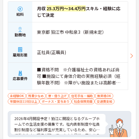
月収
25.3万円～34.4万円
スキル・経験に応
給料
じて決定
東京都 狛江市 中和泉3（新規未定）
勤務地
正社員(正職員)
雇用形態
■資格不問 ※介護福祉士の資格あれば尚
可 ■施設にて身体介助の実務経験必須（経
応募要件
験年数不問） ※障がい施設または高齢者施
設での勤務経験あれば尚可
未経験OK
残業少なめ
寮・借り上げ
住宅手当・補助
無資格OK
年間休日110日以上
ボーナス・賞与あり
社会保険完備
交通費支給
2026年4月開設予定！狛江に開設となるグループホ
ームでの生活支援の募集です。社内表彰制度や社員
割引制度など福利厚生が充実しているため、安心し
て働きやすい環境が整っています♪昇給・賞与ある