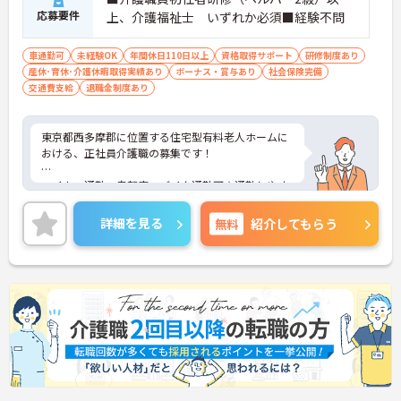
応募要件
上、介護福祉士 いずれか必須■経験不問
車通勤可
未経験OK
年間休日110日以上
資格取得サポート
研修制度あり
産休･育休･介護休暇取得実績あり
ボーナス・賞与あり
社会保険完備
交通費支給
退職金制度あり
東京都西多摩郡に位置する住宅型有料老人ホームに
おける、正社員介護職の募集です！
マイカー通勤・自転車・バイク通勤可☆通勤しやす
い環境での就業です♪
詳細を見る
無料
紹介してもらう
ご興味ある方には、面接対策ポイントなど、さらに
詳細をお話しいたしますのでお気軽にご相談くださ
い。