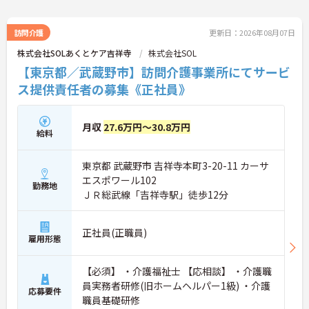
訪問介護
更新日：2026年08月07日
株式会社SOLあくとケア吉祥寺
株式会社SOL
【東京都／武蔵野市】訪問介護事業所にてサービ
ス提供責任者の募集《正社員》
月収
27.6万円～30.8万円
給料
東京都 武蔵野市 吉祥寺本町3-20-11 カーサ
エスポワール102
勤務地
ＪＲ総武線「吉祥寺駅」徒歩12分
正社員(正職員)
雇用形態
【必須】 ・介護福祉士 【応相談】 ・介護職
員実務者研修(旧ホームヘルパー1級) ・介護
応募要件
職員基礎研修