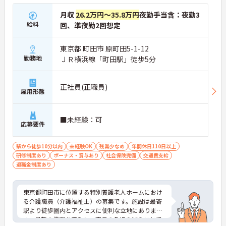
月収
26.2万円～35.8万円
夜勤手当含：夜勤3
給料
回、準夜勤2回想定
東京都 町田市 原町田5-1-12
勤務地
ＪＲ横浜線「町田駅」徒歩5分
正社員(正職員)
雇用形態
■未経験：可
応募要件
駅から徒歩10分以内
未経験OK
残業少なめ
年間休日110日以上
研修制度あり
ボーナス・賞与あり
社会保険完備
交通費支給
退職金制度あり
東京都町田市に位置する特別養護老人ホームにおけ
る介護職員（介護福祉士）の募集です。施設は最寄
駅より徒歩圏内とアクセスに便利な立地にありま
す。最新の機器を導入し、職員の負担を減らことで