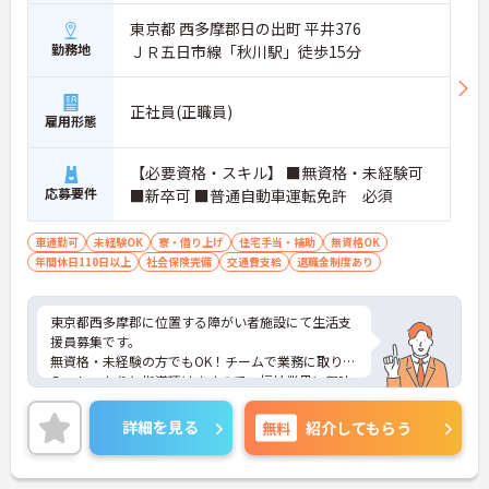
東京都 西多摩郡日の出町 平井376
勤務地
ＪＲ五日市線「秋川駅」徒歩15分
正社員(正職員)
雇用形態
【必要資格・スキル】 ■無資格・未経験可
応募要件
■新卒可 ■普通自動車運転免許 必須
車通勤可
未経験OK
寮・借り上げ
住宅手当・補助
無資格OK
年間休日110日以上
社会保険完備
交通費支給
退職金制度あり
東京都西多摩郡に位置する障がい者施設にて生活支
援員募集です。
無資格・未経験の方でもOK！チームで業務に取り組
み、しっかりと指導頂けますので、福祉業界に興味
のある方なら誰でも安心してお仕事を始められます
♪
詳細を見る
無料
紹介してもらう
ご興味のある方には、面接対策ポイントなど、さら
に詳細をお話いたしますので、お気軽にご相談くだ
さい。