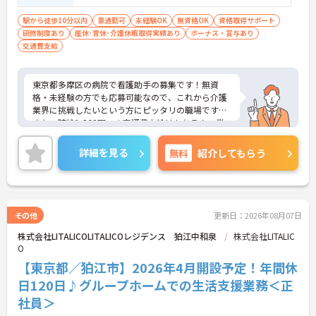
駅から徒歩10分以内
車通勤可
未経験OK
無資格OK
資格取得サポート
研修制度あり
産休･育休･介護休暇取得実績あり
ボーナス・賞与あり
交通費支給
東京都多摩区の病院で看護助手の募集です！無資
格・未経験の方でも応募可能なので、これから介護
業界に挑戦したいという方にピッタリの職場です♪
また、時給1,260円～＋交通費支給はもちろん、業
績・勤務実績による賞与実績あり！あなたの頑張り
がしっかり評価される職場です◎ご興味のある方は
詳細を見る
無料
紹介してもらう
面接ポイントをお伝えしますので、お気軽にご連絡
ください！
その他
更新日：2026年08月07日
株式会社LITALICOLITALICOレジデンス 狛江中和泉
株式会社LITALIC
O
【東京都／狛江市】2026年4月開設予定！年間休
日120日♪グループホームでの生活支援業務＜正
社員＞