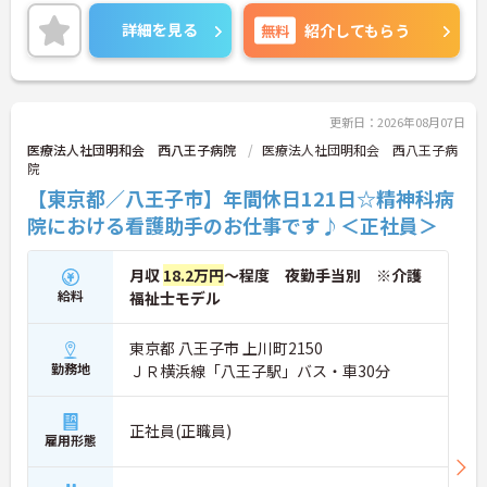
ライベートとのメリハリのある働き方が可能です。
また、研修制度があり、働きながらスキルアップが
詳細を見る
無料
紹介してもらう
目指せます。
ご興味のある方には、面接対策ポイントなど、さら
に詳細をお話しいたしますのでお気軽にご相談くだ
さい！
更新日：2026年08月07日
医療法人社団明和会 西八王子病院
医療法人社団明和会 西八王子病
院
【東京都／八王子市】年間休日121日☆精神科病
院における看護助手のお仕事です♪＜正社員＞
月収
18.2万円
～程度 夜勤手当別 ※介護
給料
福祉士モデル
東京都 八王子市 上川町2150
勤務地
ＪＲ横浜線「八王子駅」バス・車30分
正社員(正職員)
雇用形態