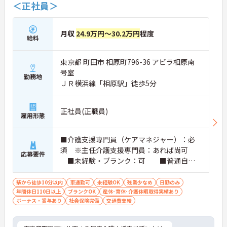
＜正社員＞
月収
24.9万円～30.2万円
程度
給料
東京都 町田市 相原町796-36 アビラ相原南
号室
勤務地
ＪＲ横浜線「相原駅」徒歩5分
正社員(正職員)
雇用形態
■介護支援専門員（ケアマネジャー）：必
須 ※主任介護支援専門員：あれば尚可
応募要件
■未経験・ブランク：可 ■普通自動
車運転免許（AT限定可）：必須
駅から徒歩10分以内
車通勤可
未経験OK
残業少なめ
日勤のみ
年間休日110日以上
ブランクOK
産休･育休･介護休暇取得実績あり
ボーナス・賞与あり
社会保険完備
交通費支給