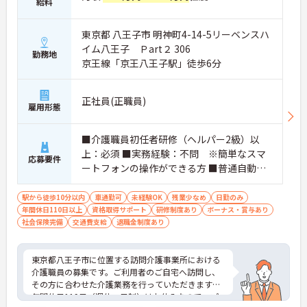
給料
東京都 八王子市 明神町4-14-5リーベンスハ
イム八王子 Ｐart２ 306
勤務地
京王線「京王八王子駅」徒歩6分
正社員(正職員)
雇用形態
■介護職員初任者研修（ヘルパー2級）以
上：必須 ■実務経験：不問 ※簡単なスマ
応募要件
ートフォンの操作ができる方 ■普通自動車
運転免許（AT限定可）：あれば尚可
駅から徒歩10分以内
車通勤可
未経験OK
残業少なめ
日勤のみ
年間休日110日以上
資格取得サポート
研修制度あり
ボーナス・賞与あり
社会保険完備
交通費支給
退職金制度あり
東京都八王子市に位置する訪問介護事業所における
介護職員の募集です。ご利用者のご自宅へ訪問し、
その方に合わせた介護業務を行っていただきます。
年間休日119日（週休二日制）はお休みなので、プ