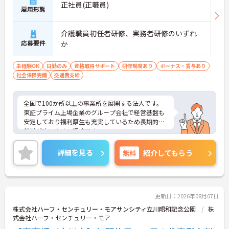
正社員(正職員)
雇用形態
介護職員初任者研修、実務者研修のいずれ
応募要件
か
未経験OK
日勤のみ
資格取得サポート
研修制度あり
ボーナス・賞与あり
社会保険完備
交通費支給
全国で100か所以上の事業所を展開する法人です。
東証プライム上場企業のグループ会社で経営基盤も
安定しており福利厚生も充実しているため長期的な
就業が叶いやすい環境です。
また、キャリアパス制度が整っているので、経験が
浅い方・ブランクがある方も高い目標をもって仕事
詳細を見る
無料
紹介してもらう
に取り組んでいただけます◎
ご興味ある方には、面接対策ポイントなど、さらに
詳細をお話しいたしますのでお気軽にご相談くださ
い！
更新日：2026年08月07日
株式会社ハーフ・センチュリー・モアサンシティ立川昭和記念公園
株
式会社ハーフ・センチュリー・モア