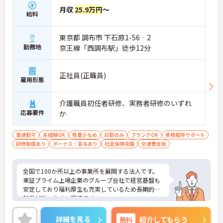
月収
25.9万円
～
給料
東京都 調布市 下石原1-56‐2
勤務地
京王線「西調布駅」徒歩12分
正社員(正職員)
雇用形態
介護職員初任者研修、実務者研修のいずれ
応募要件
か
車通勤可
未経験OK
残業少なめ
日勤のみ
ブランクOK
資格取得サポート
研修制度あり
ボーナス・賞与あり
社会保険完備
交通費支給
全国で100か所以上の事業所を展開する法人です。
東証プライム上場企業のグループ会社で経営基盤も
安定しており福利厚生も充実しているため長期的な
就業が叶いやすい環境です。
また、キャリアパス制度が整っているので、経験が
浅い方・ブランクがある方も高い目標をもって仕事
詳細を見る
無料
紹介してもらう