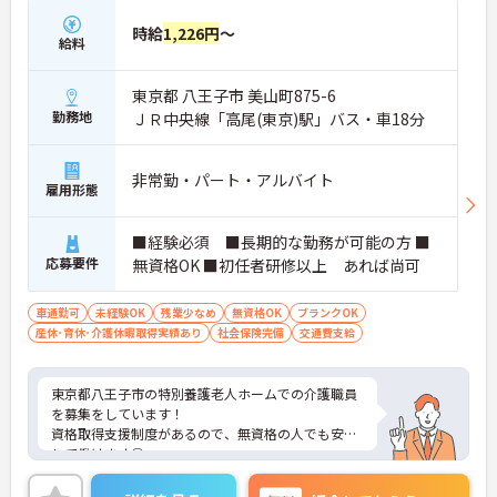
時給
1,226円
～
給料
東京都 八王子市 美山町875-6
勤務地
ＪＲ中央線「高尾(東京)駅」バス・車18分
非常勤・パート・アルバイト
雇用形態
■経験必須 ■長期的な勤務が可能の方 ■
応募要件
無資格OK ■初任者研修以上 あれば尚可
車通勤可
未経験OK
残業少なめ
無資格OK
ブランクOK
産休･育休･介護休暇取得実績あり
社会保険完備
交通費支給
東京都八王子市の特別養護老人ホームでの介護職員
を募集をしています！
資格取得支援制度があるので、無資格の人でも安心
して働けます◎
勤務時間や日数も相談可能なので自分のライフスタ
イルに合わせて働ける職場です♪