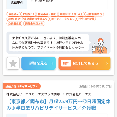
※経験者歓迎
応募要件
車通勤可
未経験OK
住宅手当・補助
年間休日110日以上
研修制度あり
産休･育休･介護休暇取得実績あり
ボーナス・賞与あり
社会保険完備
交通費支給
退職金制度あり
東京都東久留米市にございます、特別養護老人ホー
ムにて介護福祉士の募集です！年間休日112日★お
休み多めなので、プライベートの時間もしっかり確
保できます！明るく家庭の雰囲気漂う明るいホーム
です。研修制度も整っているのでスキルアップも目
指すことができる環境です。ご興味のある方は是非
詳細を見る
無料
紹介してもらう
お気軽にお問い合わせください。
通所介護（デイサービス）
更新日：2026年08月07日
株式会社ビーナスビーナスプラス調布
株式会社ビーナス
【東京都／調布市】月収25.9万円～◎日曜固定休
み♪半日型リハビリデイサービス／介護職