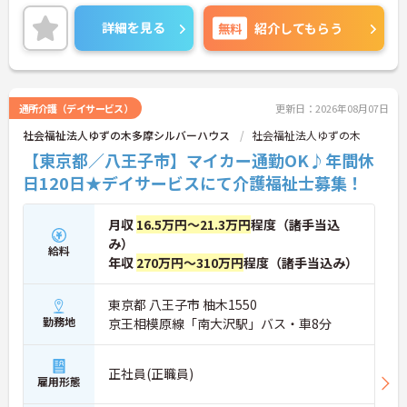
ため頑張りをしっかり評価される職場です☆ご興味
ある方は面接ポイントをお伝えしますので、お気軽
詳細を見る
無料
紹介してもらう
にご連絡ください。
通所介護（デイサービス）
更新日：2026年08月07日
社会福祉法人ゆずの木多摩シルバーハウス
社会福祉法人ゆずの木
【東京都／八王子市】マイカー通勤OK♪年間休
日120日★デイサービスにて介護福祉士募集！
月収
16.5万円～21.3万円
程度（諸手当込
み）
給料
年収
270万円～310万円
程度（諸手当込み）
東京都 八王子市 柚木1550
勤務地
京王相模原線「南大沢駅」バス・車8分
正社員(正職員)
雇用形態