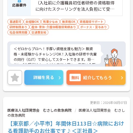
（入社前に介護職員初任者研修の資格取得
応募要件
に向けたスクーリングを法人負担にて受講
していただきます。） ■実務経験：不問
車通勤可
未経験OK
残業少なめ
無資格OK
資格取得サポート
研修制度あり
産休･育休･介護休暇取得実績あり
ボーナス・賞与あり
社会保険完備
交通費支給
＜ゼロからプロへ！手厚い資格支援も魅力＞ 無資
格・未経験からチャレンジOK！入社後の研修や先輩
の同行（OJT）で安心してスタートできます。将来
的に「介護福祉士」などを目指す際も、費用は全額
会社負担。一人ひとりの「学びたい」を全力で応援
します！
詳細を見る
無料
紹介してもらう
＜高収入＆選べる休みで充実＞ 月給32万円（夜勤あ
り）の厚待遇に加え、基本的に定時退社OK♪休日は
曜日固定の「完全週休2日制」で予定が立てやす
く、年間12日間の「特別有給休暇」も付与。しっか
り稼いでしっかり休む、メリハリある働き方が可能
更新日：2026年08月07日
です。
医療法人社団晃悠会 むさしの救急病院
医療法人社団晃悠会 むさし
＜意見を言い合えるフラットな関係＞ 気付きや提案
の救急病院
を遠慮なく共有できる、風通しの良い職場です。ご
【東京都／小平市】年間休日113日☆病院におけ
利用者様の小さな変化を見逃さない「観察眼」を大
切にし、スタッフ同士も互いに配慮し合える温かい
る看護助手のお仕事です♪＜正社員＞