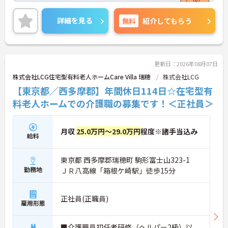
ながらご勤務いただけます。また、研修制度があ
り、業務に不安がある方でも安心してご勤務いただ
詳細を見る
無料
紹介してもらう
けます。
ご興味のある方には、面接対策ポイントなど、さら
に詳細をご案内しますのでお気軽にご相談くださ
い！
更新日：2026年08月07日
株式会社LCG住宅型有料老人ホームCare Villa 瑞穂
株式会社LCG
【東京都／西多摩郡】年間休日114日☆在宅型有
料老人ホームでの介護職の募集です！＜正社員＞
月収
25.0万円～29.0万円
程度※諸手当込み
給料
東京都 西多摩郡瑞穂町 駒形富士山323-1
勤務地
ＪＲ八高線「箱根ケ崎駅」徒歩15分
正社員(正職員)
雇用形態
■介護職員初任者研修（ヘルパー2級）以