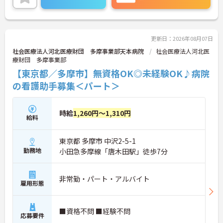
に取り組んでいただけます◎
ご興味ある方には、面接対策ポイントなど、さらに
詳細をお話しいたしますのでお気軽にご相談くださ
い！
更新日：2026年08月07日
社会医療法人河北医療財団 多摩事業部天本病院
社会医療法人河北医
療財団 多摩事業部
【東京都／多摩市】無資格OK◎未経験OK♪病院
の看護助手募集＜パート＞
時給
1,260円～1,310円
給料
東京都 多摩市 中沢2-5-1
勤務地
小田急多摩線「唐木田駅」徒歩7分
非常勤・パート・アルバイト
雇用形態
■資格不問 ■経験不問
応募要件