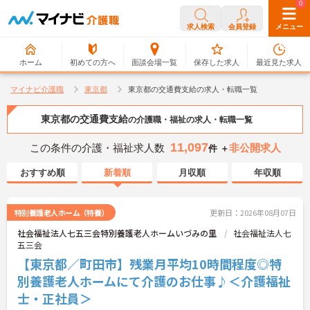
0
0
求人検索
会員登録
メニュー
ホーム
初めての方へ
面談会場一覧
保存した求人
最近見た求人
マイナビ介護職
東京都
東京都の交通費支給の求人・転職一覧
東京都の交通費支給
の介護職・福祉の求人・転職一覧
11,097
この条件の介護・福祉求人数
非公開求人
件 ＋
おすすめ順
新着順
月収順
年収順
特別養護老人ホーム（特養）
更新日：2026年08月07日
社会福祉法人七五三会特別養護老人ホームいづみの里
社会福祉法人七
五三会
【東京都／町田市】残業月平均10時間程度◎特
別養護老人ホームにて介護のお仕事♪＜介護福祉
士・正社員＞