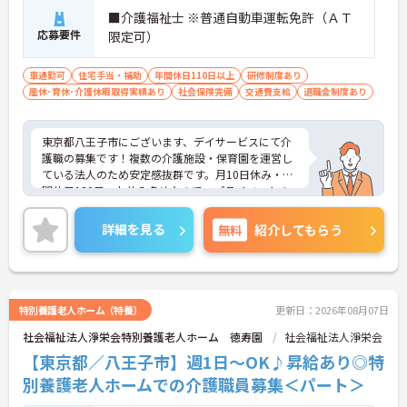
■介護福祉士 ※普通自動車運転免許（ＡＴ
応募要件
限定可）
車通勤可
住宅手当・補助
年間休日110日以上
研修制度あり
産休･育休･介護休暇取得実績あり
社会保険完備
交通費支給
退職金制度あり
東京都八王子市にございます、デイサービスにて介
護職の募集です！複数の介護施設・保育園を運営し
ている法人のため安定感抜群です。月10日休み・年
間休日120日、お休み多めなので、プライベートの
時間もしっかり確保できます！
駐車場もあるのでマイカー通勤可能です。住宅手当
詳細を見る
無料
紹介してもらう
の支給含め、各種手当も充実しておりますので、長
期的な就業をしやすい環境です。ご興味のある方は
お気軽にお問い合わせください。
特別養護老人ホーム（特養）
更新日：2026年08月07日
社会福祉法人淨栄会特別養護老人ホーム 徳寿園
社会福祉法人淨栄会
【東京都／八王子市】週1日～OK♪昇給あり◎特
別養護老人ホームでの介護職員募集＜パート＞