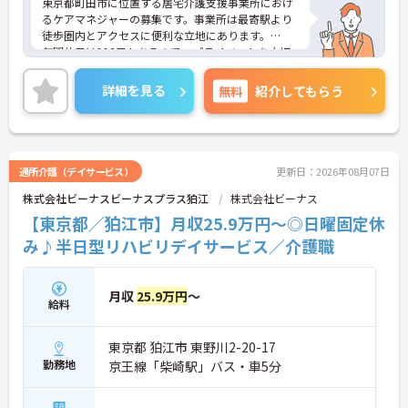
東京都町田市に位置する居宅介護支援事業所におけ
るケアマネジャーの募集です。事業所は最寄駅より
徒歩圏内とアクセスに便利な立地にあります。
年間休日は110日もあるので、プライベートを大切
にしながらご勤務いただけます。
ご興味のある方には、面接対策ポイントなど、さら
詳細を見る
無料
紹介してもらう
に詳細をお話しいたしますのでお気軽にご相談くだ
さい！
通所介護（デイサービス）
更新日：2026年08月07日
株式会社ビーナスビーナスプラス狛江
株式会社ビーナス
【東京都／狛江市】月収25.9万円～◎日曜固定休
み♪半日型リハビリデイサービス／介護職
月収
25.9万円
～
給料
東京都 狛江市 東野川2-20-17
勤務地
京王線「柴崎駅」バス・車5分