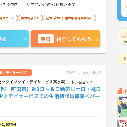
・社会福祉士 いずれか必須 ＜経験＞不問
得サポート
研修制度あり
産休･育休･介護休暇取得実績あり
見る
無料
紹介してもらう
護（デイサービス）
更新日：2026年08月07日
社ツクイツクイ・デイサービス高ヶ坂
株式会社ツクイ
京都／町田市】週3日～＆日勤帯◎土日・祝日
UP♪デイサービスでの生活相談員募集＜パー
～1,657円