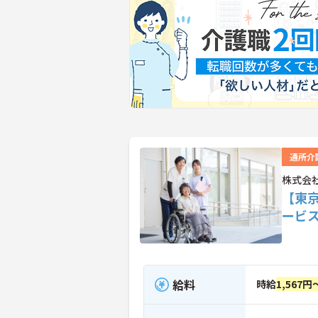
通所介
株式会
【東
ービ
給料
時給
1,567円