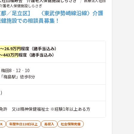
人社団福寿会 介護老人保健施設しらさぎ
医療法人社団
介護老人保健施設しらさぎ
京都／足立区】 〈東武伊勢崎線沿線〉介護
保健施設での相談員募集！
円～26.9万円
程度（諸手当込み）
～443万円
程度（諸手当込み）
 梅田8‐12‐10
「梅島駅」徒歩8分
)
免許 又は精神保健福祉士 ※経験1年以上ある方
K
年間休日110日以上
高収入
社会保険完備