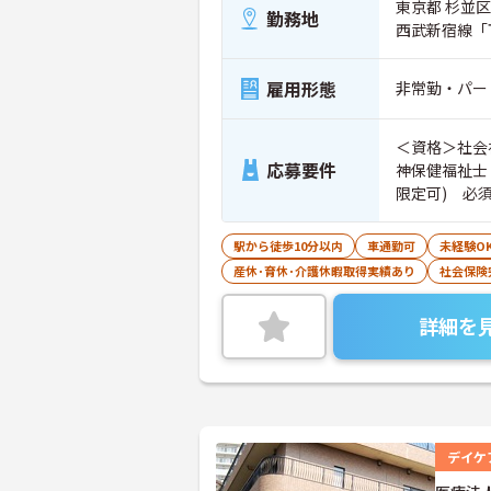
東京都 杉並区 
勤務地
西武新宿線「
雇用形態
非常勤・パー
＜資格＞社会
応募要件
神保健福祉士
限定可) 必
駅から徒歩10分以内
車通勤可
未経験O
産休･育休･介護休暇取得実績あり
社会保険
詳細を
デイケ