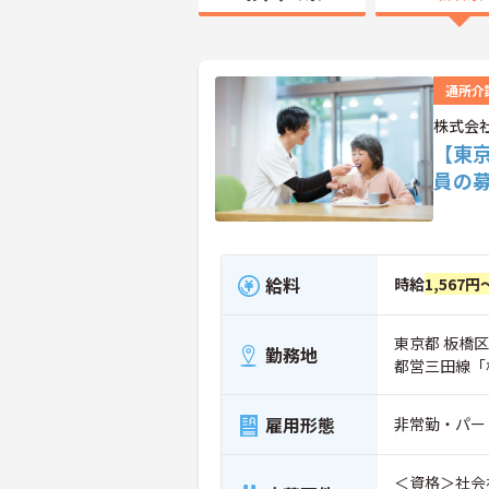
通所介
株式会
【東
員の
給料
時給
1,567円
東京都 板橋区
勤務地
都営三田線「
雇用形態
非常勤・パー
＜資格＞社会