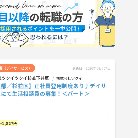
護（デイサービス）
更新日：2026年08月07日
社ツクイツクイ杉並下井草
株式会社ツクイ
京都／杉並区】正社員登用制度あり♪デイサ
スにて生活相談員の募集！＜パート＞
～1,827円