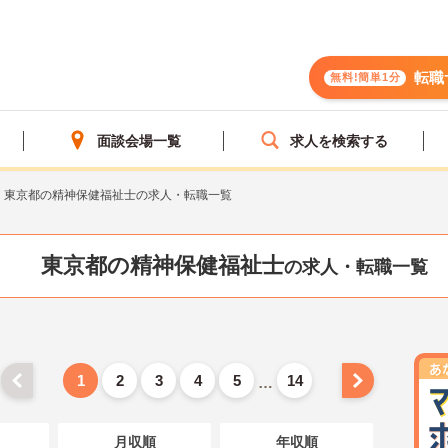
転職
無料!簡単1分
面談会場一覧
求人を検索する
東京都の精神保健福祉士の求人・転職一覧
東京都の精神保健福祉士
の求人・転職一覧
1
2
3
4
5
14
…
月収順
年収順