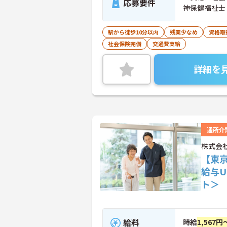
応募要件
神保健福祉士
駅から徒歩10分以内
残業少なめ
資格取
社会保険完備
交通費支給
詳細を
通所介
株式会
【東
給与
ト＞
給料
時給
1,567円