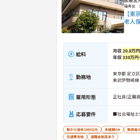
医療法
福寿会 
【東
老人
月収
20.8万
給料
年収
330万円
東京都 足立区
勤務地
東武伊勢崎線
雇用形態
正社員(正職員
応募要件
■社会福祉士
駅から徒歩10分以内
未経験OK
無資格O
交通費支給
退職金制度あり