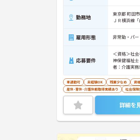
東京都 町田市 
勤務地
ＪＲ横浜線「
雇用形態
非常勤・パー
＜資格＞社会
応募要件
神保健福祉士
者：介護実務
車通勤可
未経験OK
残業少なめ
資
産休･育休･介護休暇取得実績あり
社会保険
詳細を