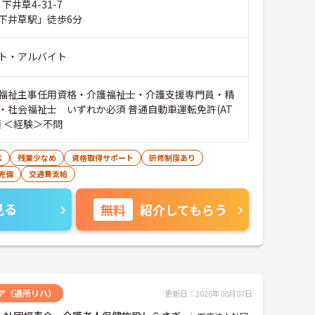
下井草4-31-7
下井草駅」徒歩6分
ト・アルバイト
福祉主事任用資格・介護福祉士・介護支援専門員・精
・社会福祉士 いずれか必須 普通自動車運転免許(AT
須 ＜経験＞不問
K
残業少なめ
資格取得サポート
研修制度あり
完備
交通費支給
見る
無料
紹介してもらう
ア（通所リハ）
更新日：2026年08月07日