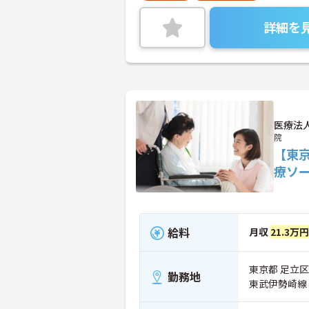
詳細を
医療法
院
【東
療ソ
給料
月収
21.3万
東京都 足立区
勤務地
東武伊勢崎線