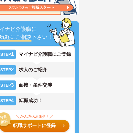
イナビ介護職に
気軽にご相談
下さい！
1
マイナビ介護職にご登録
STEP
2
求人のご紹介
STEP
3
面接・条件交渉
STEP
4
転職成功！
STEP
転職サポートに登録