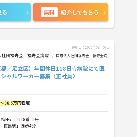
見る
無料
紹介してもらう
更新日：2026年08月07日
人社団福寿会 福寿会病院
医療法人社団福寿会 福寿会病
京都／足立区】年間休日118日☆病院にて医
ーシャルワーカー募集〈正社員〉
円～38.5万円
程度
 梅田7丁目18番12号
「梅島駅」徒歩4分