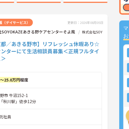
護（デイサービス）
更新日：2026年08月05日
マ
SOYOKAZEあきる野ケアセンターそよ風
株式会社SOY
お
京都／あきる野市】リフレッシュ休暇あり☆
センターにて生活相談員募集＜正規フルタイ
員＞
円～25.0万円
程度
市 牛沼152-1
「秋川駅」徒歩12分
託社員