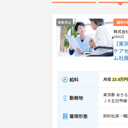
募集停止
通所介
株式会社
OKAZE
【東
ケア
ム社
給料
月収
23.0万
東京都 あきる野
勤務地
ＪＲ五日市線
雇用形態
契約社員・嘱