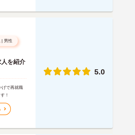
代
|
男性
求人を紹介
5.0
かげで再就職
ます！
る