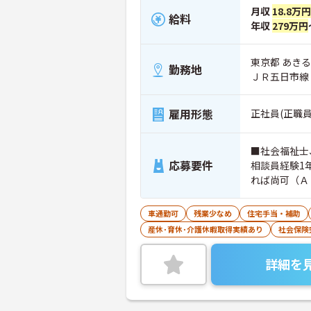
月収
18.8万
給料
年収
279万円
東京都 あきる
勤務地
ＪＲ五日市線
雇用形態
正社員(正職員
■社会福祉士
応募要件
相談員経験1
れば尚可（Ａ
車通勤可
残業少なめ
住宅手当・補助
産休･育休･介護休暇取得実績あり
社会保険
詳細を