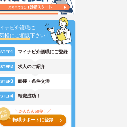
イナビ介護職に
気軽にご相談
下さい！
1
マイナビ介護職にご登録
STEP
2
求人のご紹介
STEP
3
面接・条件交渉
STEP
4
転職成功！
STEP
転職サポートに登録