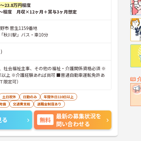
円～23.8万円
程度
～程度 月収×12ヶ月＋賞与3ヶ月想定
野市 菅生1159番地
「秋川駅」バス・車10分
)
、社会福祉主事、その他の福祉・介護関係資格必須 ※
年以上 ※介護経験あれば尚可 ■普通自動車運転免許あ
Ｔ限定可）
土日祝休
日勤のみ
年間休日110日以上
完備
交通費支給
退職金制度あり
最新の募集状況を
見る
無料
問い合わせる