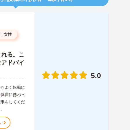
代
|
女性
くれる。こ
なアドバイ
5.0
持ちよく転職に
の就職に携わっ
仕事をしてくだ
た。
る