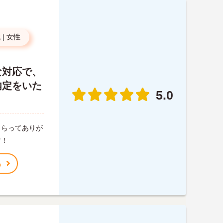
代
|
女性
な対応で、
内定をいた
5.0
もらってありが
す！
る