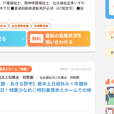
、介護福祉士、精神保健福祉士、社会福祉主事いずれ
持で可 ■普通自動車運転免許必須（AT限定可） ■経
勤のみ
社会保険完備
交通費支給
最新の募集状況を
見る
無料
問い合わせる
護老人ホーム（特養）
更新日：2025年10月24日
祉法人松楓会 和敬園
社会福祉法人松楓会 和敬園
京都／あきる野市】基本土日祝休み×年間休
20日！残業少なめ◎特別養護老人ホームでの相