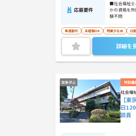
■社会福祉士
応募要件
かの資格を所
験不問
車通勤可
未経験OK
残業少なめ
日
詳細を
募集停止
特別養
社会福
【東
日1
談員