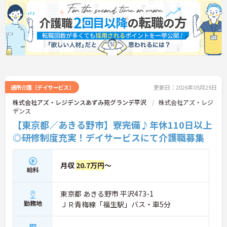
通所介護（デイサービス）
更新日：2026年05月29日
株式会社アズ・レジデンスあずみ苑グランデ平沢
株式会社アズ・レジ
デンス
【東京都／あきる野市】寮完備♪年休110日以上
◎研修制度充実！デイサービスにて介護職募集
月収
20.7万円
～
給料
東京都 あきる野市 平沢473-1
勤務地
ＪＲ青梅線「福生駅」バス・車5分