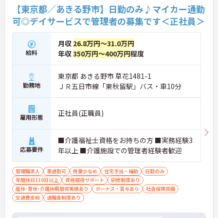
【東京都／あきる野市】日勤のみ♪マイカー通勤
可◎デイサービスで管理者の募集です＜正社員＞
月収
26.8万円～31.0万円
給料
年収
350万円～400万円
程度
東京都 あきる野市 草花1481-1
勤務地
ＪＲ五日市線「東秋留駅」バス・車10分
正社員(正職員)
雇用形態
■介護福祉士資格をお持ちの方 ■実務経験3
応募要件
年以上 ■介護施設での管理者経験者歓迎
管理職求人
車通勤可
残業少なめ
住宅手当・補助
日勤のみ
年間休日110日以上
資格取得サポート
研修制度あり
産休･育休･介護休暇取得実績あり
ボーナス・賞与あり
社会保険完備
交通費支給
退職金制度あり