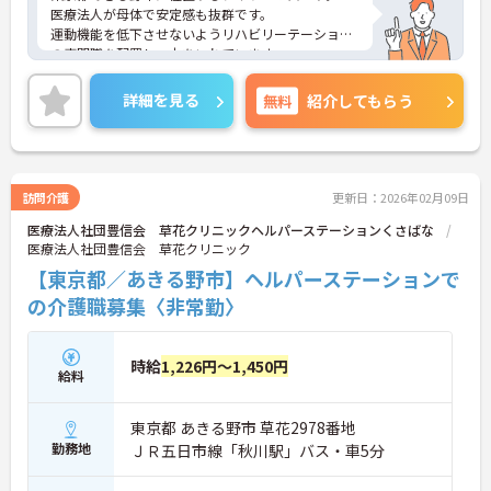
医療法人が母体で安定感も抜群です。
運動機能を低下させないようリハビリーテーション
の専門職を配置し、力をいれています。
小人数のアットホームな施設で、ご利用者様との距
離も近く、細やかなサポートをしていただけます。
詳細を見る
無料
紹介してもらう
週2日～のご勤務が相談可能ですので、プライベー
トとの両立もしやすいです。
ご興味のある方には、面接対策ポイントなど、さら
に詳細をお話しいたしますのでお気軽にご相談くだ
さい！
訪問介護
更新日：2026年02月09日
医療法人社団豊信会 草花クリニックヘルパーステーションくさばな
医療法人社団豊信会 草花クリニック
【東京都／あきる野市】ヘルパーステーションで
の介護職募集〈非常勤〉
時給
1,226円～1,450円
給料
東京都 あきる野市 草花2978番地
勤務地
ＪＲ五日市線「秋川駅」バス・車5分