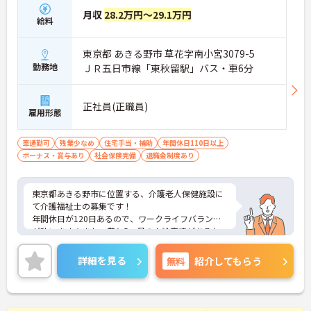
月収
28.2万円～29.1万円
給料
東京都 あきる野市 草花字南小宮3079-5
勤務地
ＪＲ五日市線「東秋留駅」バス・車6分
正社員(正職員)
雇用形態
車通勤可
残業少なめ
住宅手当・補助
年間休日110日以上
ボーナス・賞与あり
社会保険完備
退職金制度あり
東京都あきる野市に位置する、介護老人保健施設に
て介護福祉士の募集です！
年間休日が120日あるので、ワークライフバランス
が叶います☆また、賞与5ヵ月の支給実績があるた
め、給与面も安心です♪
さらに、住宅手当がある為、生活面の負担を軽減
詳細を見る
無料
紹介してもらう
し、安心して長く勤務していただけます◎ご興味の
ある方には、面接対策ポイントなど、さらに詳細を
お話しいたしますのでお気軽にご相談ください！