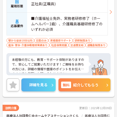
正社員(正職員)
雇用形態
■介護福祉士免許、実務者研修修了（ホー
ムヘルパー1級）、介護職員基礎研修修了の
応募要件
いずれか必須
駅から徒歩10分以内
日勤のみ
資格取得サポート
研修制度あり
産休･育休･介護休暇取得実績あり
社会保険完備
交通費支給
退職金制度あり
未経験の方にも、教育・サポート体制がありますの
で、安心してご就業いただけます！ご興味をお持ち
の方には、詳細の情報や面接のポイントをお伝えし
ますのでお気軽にお問い合わせください。
詳細を見る
無料
紹介してもらう
訪問介護
更新日：2025年12月09日
医療法人社団秀仁会ホームケアステーションさくら
医療法人社団秀仁