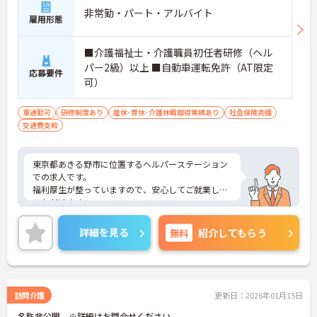
非常勤・パート・アルバイト
雇用形態
■介護福祉士・介護職員初任者研修（ヘル
パー2級）以上 ■自動車運転免許（AT限定
応募要件
可）
車通勤可
研修制度あり
産休･育休･介護休暇取得実績あり
社会保険完備
交通費支給
東京都あきる野市に位置するヘルパーステーション
での求人です。
福利厚生が整っていますので、安心してご就業して
いただけます。
ご興味のある方は、お気軽にお問い合わせくださ
い。
詳細を見る
無料
紹介してもらう
訪問介護
更新日：2026年01月15日
名称非公開 ※詳細はお問合せください