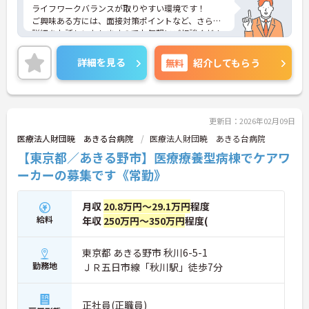
ライフワークバランスが取りやすい環境です！
ご興味ある方には、面接対策ポイントなど、さらに
詳細をお話しいたしますのでお気軽にご相談くださ
い！
詳細を見る
無料
紹介してもらう
更新日：2026年02月09日
医療法人財団暁 あきる台病院
医療法人財団暁 あきる台病院
【東京都／あきる野市】医療療養型病棟でケアワ
ーカーの募集です《常勤》
月収
20.8万円～29.1万円
程度
給料
年収
250万円～350万円
程度(
東京都 あきる野市 秋川6-5-1
勤務地
ＪＲ五日市線「秋川駅」徒歩7分
正社員(正職員)