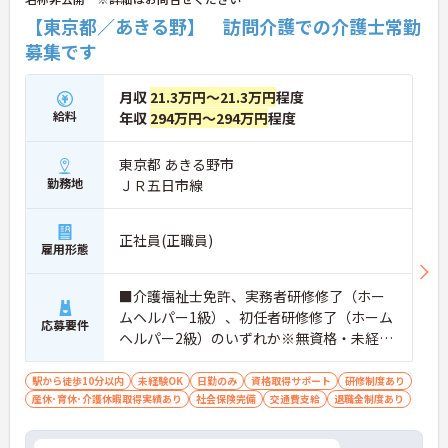
【東京都／あきる野】 訪問介護での介護士常勤
募集です
月収
21.3万円～21.3万円
程度
給料
年収
294万円～294万円
程度
東京都 あきる野市
勤務地
ＪＲ五日市線
正社員(正職員)
雇用形態
■介護福祉士免許、実務者研修修了（ホー
ムヘルパー1級）、初任者研修修了（ホーム
応募要件
ヘルパー2級）のいずれか※無資格・未経験
も相談可
駅から徒歩10分以内
未経験OK
日勤のみ
資格取得サポート
研修制度あり
産休･育休･介護休暇取得実績あり
社会保険完備
交通費支給
退職金制度あり