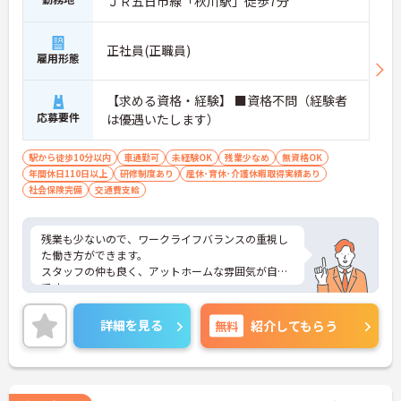
ＪＲ五日市線「秋川駅」徒歩7分
正社員(正職員)
雇用形態
【求める資格・経験】 ■資格不問（経験者
応募要件
は優遇いたします）
駅から徒歩10分以内
車通勤可
未経験OK
残業少なめ
無資格OK
年間休日110日以上
研修制度あり
産休･育休･介護休暇取得実績あり
社会保険完備
交通費支給
残業も少ないので、ワークライフバランスの重視し
た働き方ができます。
スタッフの仲も良く、アットホームな雰囲気が自慢
です。
ご興味ある方には、面接対策ポイントなど、詳細を
お話しいたしますのでお気軽にご相談ください。
詳細を見る
無料
紹介してもらう