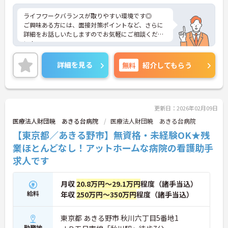
ライフワークバランスが取りやすい環境です◎
ご興味ある方には、面接対策ポイントなど、さらに
詳細をお話しいたしますのでお気軽にご相談くださ
い！
詳細を見る
無料
紹介してもらう
更新日：2026年02月09日
医療法人財団暁 あきる台病院
医療法人財団暁 あきる台病院
【東京都／あきる野市】無資格・未経験OK★残
業ほとんどなし！アットホームな病院の看護助手
求人です
月収
20.8万円～29.1万円
程度（諸手当込）
給料
年収
250万円～350万円
程度（諸手当込）
東京都 あきる野市 秋川六丁目5番地1
勤務地