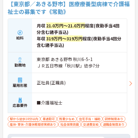
【東京都／あきる野市】医療療養型病棟で介護福
祉士の募集です《常勤》
月収
21.0万円～21.0万円
程度(夜勤手当4回
分含む諸手当込)
給料
年収
319万円～319万円
程度(夜勤手当4回分
含む諸手当込)
東京都 あきる野市 秋川6-5-1
勤務地
ＪＲ五日市線「秋川駅」徒歩7分
正社員(正職員)
雇用形態
■介護福祉士
応募要件
駅から徒歩10分以内
車通勤可
残業少なめ
住宅手当・補助
研修制度あり
産休･育休･介護休暇取得実績あり
社会保険完備
交通費支給
退職金制度あり