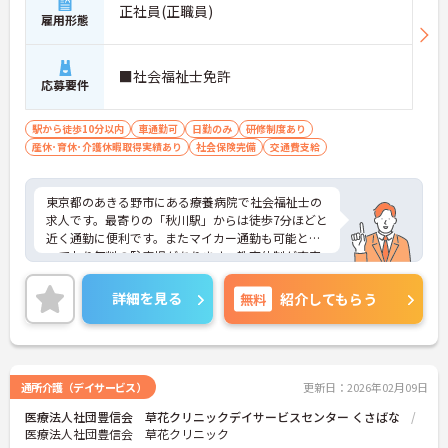
正社員(正職員)
雇用形態
■社会福祉士免許
応募要件
駅から徒歩10分以内
車通勤可
日勤のみ
研修制度あり
産休･育休･介護休暇取得実績あり
社会保険完備
交通費支給
東京都のあきる野市にある療養病院で社会福祉士の
求人です。最寄りの「秋川駅」からは徒歩7分ほどと
近く通勤に便利です。またマイカー通勤も可能とな
っており無料の駐車場があります。教育体制が充実
しており、未経験の方も安心して就業いただける環
境です。年4回の研修や外部への研修参加を推奨して
詳細を見る
無料
紹介してもらう
おり、より知識を深めたい方にもオススメです。残
業が発生することは、ほぼありませんのでワークバ
ランスが取りやすいです。ご興味のある方は面接対
策ポイントなどお話いたしますのでお気軽にお問い
合わせください。
通所介護（デイサービス）
更新日：2026年02月09日
医療法人社団豊信会 草花クリニックデイサービスセンター くさばな
医療法人社団豊信会 草花クリニック