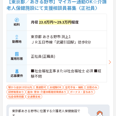
【東京都／あきる野市】マイカー通勤OK☆介護
老人保健施設にて支援相談員募集〈正社員〉
月収
23.0万円～29.3万円
程度
給料
東京都 あきる野市 渕上1
勤務地
ＪＲ五日市線「武蔵引田駅」徒歩8分
正社員(正職員)
雇用形態
■社会福祉主事または社会福祉士 必須 ■経
応募要件
験不問
駅から徒歩10分以内
車通勤可
未経験OK
住宅手当・補助
日勤のみ
研修制度あり
産休･育休･介護休暇取得実績あり
ボーナス・賞与あり
社会保険完備
交通費支給
東京都あきる野市に位置する介護老人保健施設で
す。