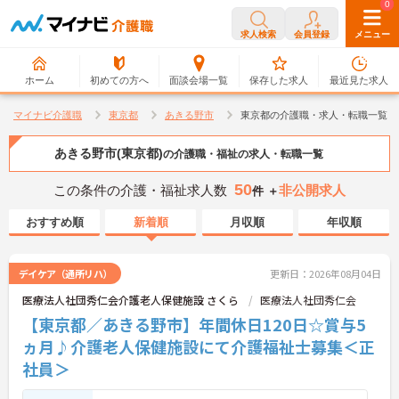
0
0
求人検索
会員登録
メニュー
ホーム
初めての方へ
面談会場一覧
保存した求人
最近見た求人
マイナビ介護職
東京都
あきる野市
東京都の介護職・求人・転職一覧
あきる野市(東京都)
の介護職・福祉の求人・転職一覧
50
この条件の介護・福祉求人数
非公開求人
件 ＋
おすすめ順
新着順
月収順
年収順
デイケア（通所リハ）
更新日：2026年08月04日
医療法人社団秀仁会介護老人保健施設 さくら
医療法人社団秀仁会
【東京都／あきる野市】年間休日120日☆賞与5
ヵ月♪介護老人保健施設にて介護福祉士募集＜正
社員＞