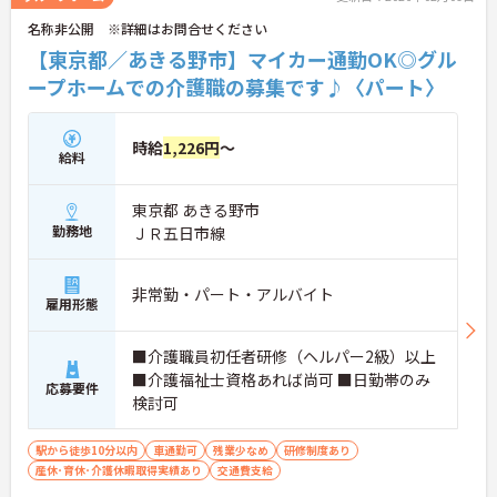
さい！
名称非公開 ※詳細はお問合せください
【東京都／あきる野市】マイカー通勤OK◎グル
ープホームでの介護職の募集です♪〈パート〉
時給
1,226円
～
給料
東京都 あきる野市
勤務地
ＪＲ五日市線
非常勤・パート・アルバイト
雇用形態
■介護職員初任者研修（ヘルパー2級）以上
■介護福祉士資格あれば尚可 ■日勤帯のみ
応募要件
検討可
駅から徒歩10分以内
車通勤可
残業少なめ
研修制度あり
産休･育休･介護休暇取得実績あり
交通費支給