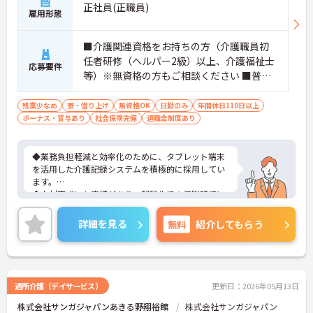
正社員(正職員)
雇用形態
■介護関連資格をお持ちの方（介護職員初
任者研修（ヘルパー2級）以上、介護福祉士
応募要件
等）※無資格の方もご相談ください ■普通
自動車第一種運転免許歓迎 ※夜勤対応必須
（配属サービスに関わらず、介護職正社員
残業少なめ
寮・借り上げ
無資格OK
日勤のみ
年間休日110日以上
ボーナス・賞与あり
は夜勤シフトに入る可能性があります）
社会保険完備
退職金制度あり
◆業務負担軽減と効率化のために、タブレット端末
を活用した介護記録システムを積極的に採用してい
ます。
◆人材育成にも定評があり、配属先での個別研修に
加え、本部主導の集合研修やeラーニングシステムな
ど、未経験からでも着実にスキルアップできる教育
詳細を見る
無料
紹介してもらう
体制が整っています
◆育児・介護支援制度も充実しており、育児休暇取
得推進や、学習・健康・食事などに使える独自の福
利厚生ポイント付与など、職員の生活全般を支える
手厚い福利厚生制度を用意しています。
通所介護（デイサービス）
更新日：2026年05月13日
株式会社サンガジャパンあきる野翔裕館
株式会社サンガジャパン