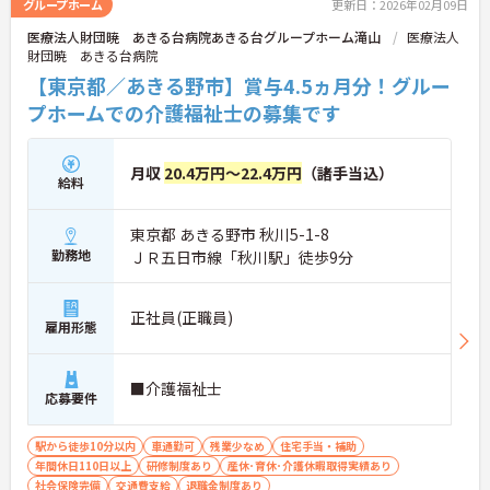
グループホーム
更新日：2026年02月09日
医療法人財団暁 あきる台病院あきる台グループホーム滝山
医療法人
財団暁 あきる台病院
【東京都／あきる野市】賞与4.5ヵ月分！グルー
プホームでの介護福祉士の募集です
月収
20.4万円～22.4万円
（諸手当込）
給料
東京都 あきる野市 秋川5-1-8
勤務地
ＪＲ五日市線「秋川駅」徒歩9分
正社員(正職員)
雇用形態
■介護福祉士
応募要件
駅から徒歩10分以内
車通勤可
残業少なめ
住宅手当・補助
年間休日110日以上
研修制度あり
産休･育休･介護休暇取得実績あり
社会保険完備
交通費支給
退職金制度あり