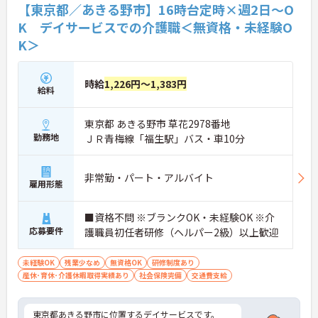
【東京都／あきる野市】16時台定時×週2日～O
K デイサービスでの介護職＜無資格・未経験O
K＞
時給
1,226円～1,383円
給料
東京都 あきる野市 草花2978番地
勤務地
ＪＲ青梅線「福生駅」バス・車10分
非常勤・パート・アルバイト
雇用形態
■資格不問 ※ブランクOK・未経験OK ※介
応募要件
護職員初任者研修（ヘルパー2級）以上歓迎
未経験OK
残業少なめ
無資格OK
研修制度あり
産休･育休･介護休暇取得実績あり
社会保険完備
交通費支給
東京都あきる野市に位置するデイサービスです。