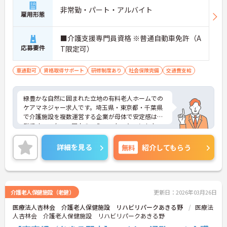
非常勤・パート・アルバイト
雇用形態
■介護支援専門員資格 ※普通自動車免許（A
応募要件
T限定可）
車通勤可
資格取得サポート
研修制度あり
社会保険完備
交通費支給
緑豊かな自然に囲まれた立地の有料老人ホームでの
ケアマネジャー求人です。埼玉県・東京都・千葉県
で介護施設を複数運営する企業が母体で安定感は抜
群です。スタッフ同士のコミュニケーションもよ
く、長く安心して働いていただける環境です。車通
勤も可能で無料駐車場もあります。ご興味のある方
詳細を見る
無料
紹介してもらう
は面接対策等お伝えいたしますのでお気軽にお問い
合わせ下さい。
介護老人保健施設（老健）
更新日：2026年03月26日
医療法人杏林会 介護老人保健施設 リハビリパークあきる野
医療法
人杏林会 介護老人保健施設 リハビリパークあきる野