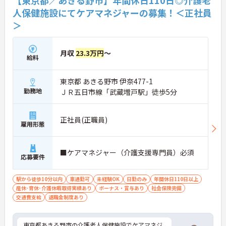
【東京都／あきる野市】年間休日110日◎介護老
人保健施設にてケアマネジャーの募集！＜正社員
＞
月収
23.3万円
～
給料
東京都 あきる野市 伊奈477-1
勤務地
ＪＲ五日市線「武蔵増戸駅」徒歩5分
正社員(正職員)
雇用形態
■ケアマネジャー（介護支援専門員）必須
応募要件
駅から徒歩10分以内
車通勤可
未経験OK
日勤のみ
年間休日110日以上
産休･育休･介護休暇取得実績あり
ボーナス・賞与あり
社会保険完備
交通費支給
退職金制度あり
東京都あきる野市の介護老人保健施設でケアマネジ