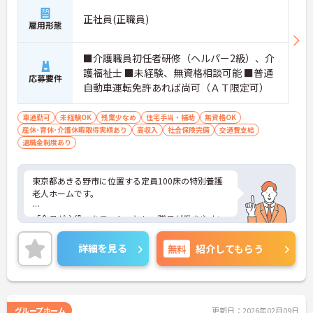
正社員(正職員)
雇用形態
■介護職員初任者研修（ヘルパー2級）、介
護福祉士 ■未経験、無資格相談可能 ■普通
応募要件
自動車運転免許あれば尚可（ＡＴ限定可）
車通勤可
未経験OK
残業少なめ
住宅手当・補助
無資格OK
産休･育休･介護休暇取得実績あり
高収入
社会保険完備
交通費支給
退職金制度あり
東京都あきる野市に位置する定員100床の特別養護
老人ホームです。
「全員が主役」をモットーとし、職員が働きやすい
職場づくりにも力合を入れています。
詳細を見る
無料
紹介してもらう
残業も少なく、メリハリつけてご就業いただけま
す。
ご興味のある方には、面接対策ポイントなど、さら
に詳細をお話しいたしますのでお気軽にご相談くだ
グループホーム
更新日：2026年02月09日