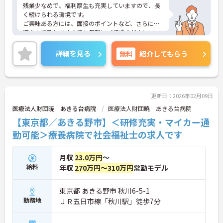
残業少なめで、福利厚生も充実していますので、長
く続けられる環境です。
ご興味ある方には、面接のポイントなど、さらに詳
細をお話致しますのでお気軽にご相談ください。
詳細を見る
無料
紹介してもらう
更新日：2026年02月09日
医療法人財団暁 あきる台病院
医療法人財団暁 あきる台病院
【東京都／あきる野市】＜研修充実・マイカー通
勤可能＞療養病院で社会福祉士の求人です
月収
23.0万円
～
給料
年収
270万円～310万円
常勤モデル
東京都 あきる野市 秋川6-5-1
勤務地
ＪＲ五日市線「秋川駅」徒歩7分