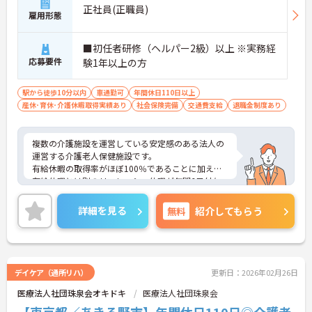
正社員(正職員)
雇用形態
■初任者研修（ヘルパー2級）以上 ※実務経
応募要件
験1年以上の方
駅から徒歩10分以内
車通勤可
年間休日110日以上
産休･育休･介護休暇取得実績あり
社会保険完備
交通費支給
退職金制度あり
複数の介護施設を運営している安定感のある法人の
運営する介護老人保健施設です。
有給休暇の取得率がほぼ100％であることに加え、
有給休暇とは別のリフレッシュ休暇が年間6日付与
されるためプライベートを大切にしながら働いてい
ただく事ができます。
詳細を見る
無料
紹介してもらう
ご興味のある方は面接対策ポイントなどお話致しま
すのでお気軽にお問い合わせください。
デイケア（通所リハ）
更新日：2026年02月26日
医療法人社団珠泉会オキドキ
医療法人社団珠泉会