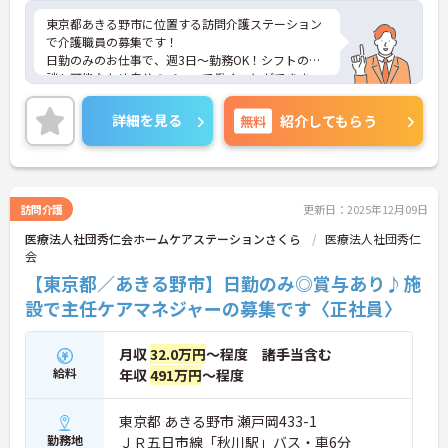
東京都あきる野市に位置する訪問介護ステーション
で介護職員の募集です！
日勤のみのお仕事で、週3日～勤務OK！シフトの相
談も可能なため自分のペースで働くことができま
す！無料駐車場もある為マイカーでの通勤も楽々♪
昇給や賞与制度があり、頑張りが評価されてしっか
詳細を見る
無料
紹介してもらう
りと還元されます。しっかりとしたフォロー体制
で、経験に関わらず安心してスタートできます。
こちらの求人にご興味がございましたら面接のポイ
ントもお伝えしますので是非ご応募お待ちしており
ます。
訪問介護
更新日：2025年12月09日
医療法人社団秀仁会ホームケアステーションさくら
医療法人社団秀仁
会
【東京都／あきる野市】日勤のみ◎賞与あり♪施
設で主任ケアマネジャーの募集です〈正社員〉
月収
32.0万円
～程度 諸手当含む
給料
年収
491万円
～程度
東京都 あきる野市 瀬戸岡433-1
勤務地
ＪＲ五日市線「秋川駅」バス・車6分