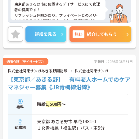
東京都あきる野市に位置するデイサービスにて管理
者の募集です！
リフレッシュ休暇があり、プライベートとのメリハ
リのある働き方が可能です。また、研修制度があ
り、働きながらスキルアップを目指せます。
ご興味のある方には、面接対策ポイントなど、さら
詳細を見る
無料
紹介してもらう
に詳細をお話しいたしますのでお気軽にご相談くだ
さい！
通所介護（デイサービス）
更新日：2026年03月31日
株式会社関東サンガあきる野翔裕館
株式会社関東サンガ
【東京都／あきる野】 有料老人ホームでのケア
マネジャー募集《JR青梅線沿線》
時給
1,500円
～
給料
東京都 あきる野市 草花1481-1
勤務地
ＪＲ青梅線「福生駅」バス・車5分