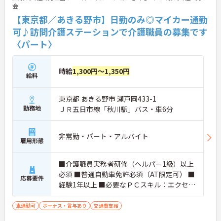
会
【東京都／あきる野市】日勤のみ◎マイカー通勤
可♪訪問介護ステーションで介護職員の募集です
〈パート〉
時給
1,300円～1,350円
給料
東京都 あきる野市 瀬戸岡433-1
勤務地
ＪＲ五日市線「秋川駅」バス・車6分
非常勤・パート・アルバイト
雇用形態
■介護職員実務者研修（ヘルパー1級）以上
必須 ■普通自動車免許必須（AT限定可） ■
応募要件
経験1年以上 ■必要なＰＣスキル：エクセ
ル、ワード基本操作程度
車通勤可
ボーナス・賞与あり
交通費支給