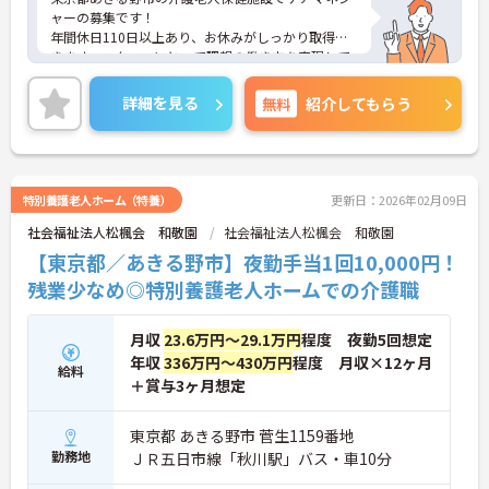
ャーの募集です！
年間休日110日以上あり、お休みがしっかり取得で
きます。スタッフにとって理想の働き方を実現して
います♪
最寄り駅より徒歩圏内と好立地にあるので、通勤の
詳細を見る
無料
紹介してもらう
ストレスが少ないのも嬉しいポイントです。
ご興味のある方には、面接対策ポイントなど、さら
に詳細をお話しいたしますのでお気軽にご相談くだ
さい！
特別養護老人ホーム（特養）
更新日：2026年02月09日
社会福祉法人松楓会 和敬園
社会福祉法人松楓会 和敬園
【東京都／あきる野市】夜勤手当1回10,000円！
残業少なめ◎特別養護老人ホームでの介護職
月収
23.6万円～29.1万円
程度 夜勤5回想定
年収
336万円～430万円
程度 月収×12ヶ月
給料
＋賞与3ヶ月想定
東京都 あきる野市 菅生1159番地
勤務地
ＪＲ五日市線「秋川駅」バス・車10分