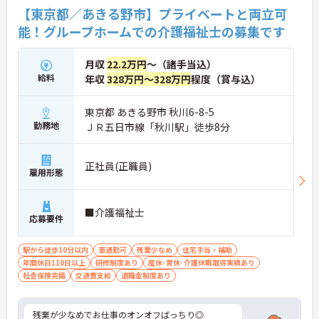
【東京都／あきる野市】プライベートと両立可
能！グループホームでの介護福祉士の募集です
月収
22.2万円
～（諸手当込）
給料
年収
328万円～328万円
程度（賞与込）
東京都 あきる野市 秋川6-8-5
勤務地
ＪＲ五日市線「秋川駅」徒歩8分
正社員(正職員)
雇用形態
■介護福祉士
応募要件
駅から徒歩10分以内
車通勤可
残業少なめ
住宅手当・補助
年間休日110日以上
研修制度あり
産休･育休･介護休暇取得実績あり
社会保険完備
交通費支給
退職金制度あり
残業が少なめでお仕事のオンオフばっちり◎