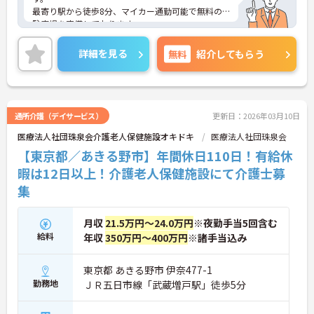
最寄り駅から徒歩8分、マイカー通勤可能で無料の
駐車場を完備しております。
各種手当も充実しておりますので、安心してご就業
いただけます。
詳細を見る
無料
紹介してもらう
ご興味のある方には、面接対策ポイントなど、さら
に詳細をお話しいたしますのでお気軽にご相談くだ
さい！
通所介護（デイサービス）
更新日：2026年03月10日
医療法人社団珠泉会介護老人保健施設オキドキ
医療法人社団珠泉会
【東京都／あきる野市】年間休日110日！有給休
暇は12日以上！介護老人保健施設にて介護士募
集
月収
21.5万円～24.0万円
※夜勤手当5回含む
給料
年収
350万円～400万円
※諸手当込み
東京都 あきる野市 伊奈477-1
勤務地
ＪＲ五日市線「武蔵増戸駅」徒歩5分