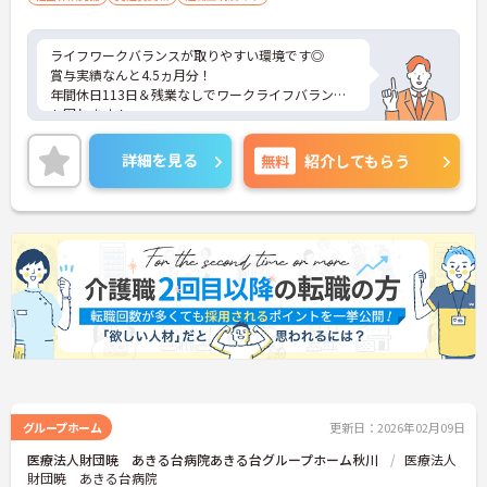
ライフワークバランスが取りやすい環境です◎
賞与実績なんと4.5ヵ月分！
年間休日113日＆残業なしでワークライフバランス
も図れます！
ご興味ある方には、面接対策ポイントなど、さらに
詳細をお話しいたしますのでお気軽にご相談くださ
詳細を見る
無料
紹介してもらう
い！
グループホーム
更新日：2026年02月09日
医療法人財団暁 あきる台病院あきる台グループホーム秋川
医療法人
財団暁 あきる台病院