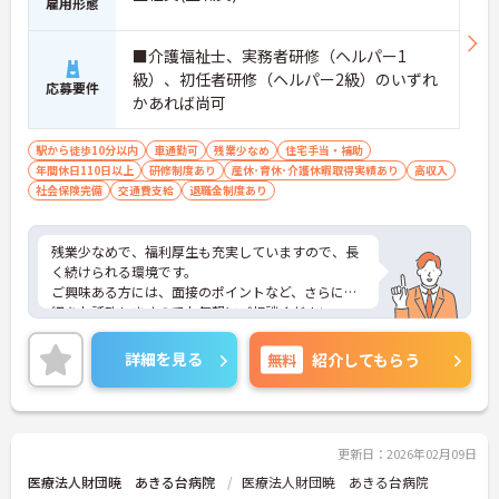
雇用形態
■介護福祉士、実務者研修（ヘルパー1
級）、初任者研修（ヘルパー2級）のいずれ
応募要件
かあれば尚可
駅から徒歩10分以内
車通勤可
残業少なめ
住宅手当・補助
年間休日110日以上
研修制度あり
産休･育休･介護休暇取得実績あり
高収入
社会保険完備
交通費支給
退職金制度あり
残業少なめで、福利厚生も充実していますので、長
く続けられる環境です。
ご興味ある方には、面接のポイントなど、さらに詳
細をお話致しますのでお気軽にご相談ください。
詳細を見る
無料
紹介してもらう
更新日：2026年02月09日
医療法人財団暁 あきる台病院
医療法人財団暁 あきる台病院