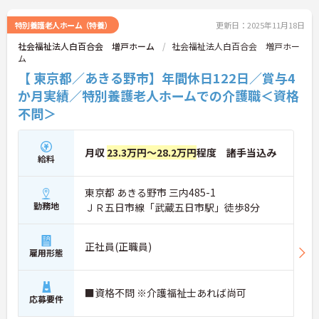
特別養護老人ホーム（特養）
更新日：2025年11月18日
社会福祉法人白百合会 増戸ホーム
社会福祉法人白百合会 増戸ホー
ム
【 東京都／あきる野市】年間休日122日／賞与4
か月実績／特別養護老人ホームでの介護職＜資格
不問＞
月収
23.3万円～28.2万円
程度 諸手当込み
給料
東京都 あきる野市 三内485-1
勤務地
ＪＲ五日市線「武蔵五日市駅」徒歩8分
正社員(正職員)
雇用形態
■資格不問 ※介護福祉士あれば尚可
応募要件