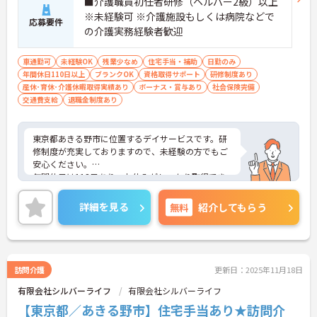
■介護職員初任者研修（ヘルパー2級）以上
※未経験可 ※介護施設もしくは病院などで
応募要件
の介護実務経験者歓迎
車通勤可
未経験OK
残業少なめ
住宅手当・補助
日勤のみ
年間休日110日以上
ブランクOK
資格取得サポート
研修制度あり
産休･育休･介護休暇取得実績あり
ボーナス・賞与あり
社会保険完備
交通費支給
退職金制度あり
東京都あきる野市に位置するデイサービスです。研
修制度が充実しておりますので、未経験の方でもご
安心ください。
年間休日は113日あり、お休みがしっかり取得でき
ますのでスタッフにとって理想の働き方を実現して
います。
詳細を見る
無料
紹介してもらう
ご興味のある方には、面接対策ポイントなど、さら
に詳細をお話しいたしますのでお気軽にご相談くだ
さい！
訪問介護
更新日：2025年11月18日
有限会社シルバーライフ
有限会社シルバーライフ
【東京都／あきる野市】住宅手当あり★訪問介