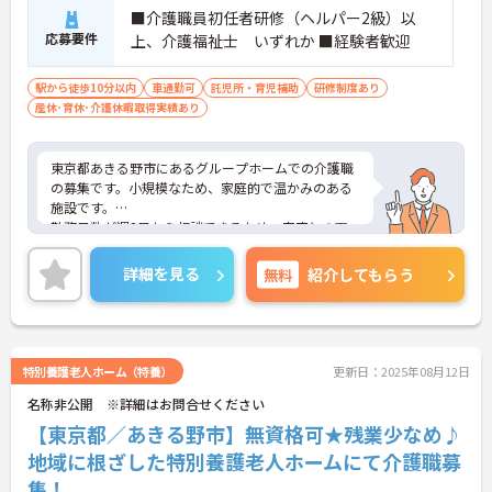
■介護職員初任者研修（ヘルパー2級）以
応募要件
上、介護福祉士 いずれか ■経験者歓迎
駅から徒歩10分以内
車通勤可
託児所・育児補助
研修制度あり
産休･育休･介護休暇取得実績あり
東京都あきる野市にあるグループホームでの介護職
の募集です。小規模なため、家庭的で温かみのある
施設です。
勤務日数が週3日から相談できるため、家庭との両
立がしやすく、無理なく就業が可能です。
ご興味のある方には、面接対策ポイントなど、さら
詳細を見る
無料
紹介してもらう
に詳細をお話しいたしますのでお気軽にご相談くだ
さい！
特別養護老人ホーム（特養）
更新日：2025年08月12日
名称非公開 ※詳細はお問合せください
【東京都／あきる野市】無資格可★残業少なめ♪
地域に根ざした特別養護老人ホームにて介護職募
集！