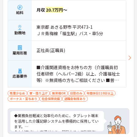
月収
20.7万円
～
給料
東京都 あきる野市 平沢473-1
勤務地
ＪＲ青梅線「福生駅」バス・車5分
正社員(正職員)
雇用形態
■介護関連資格をお持ちの方（介護職員初
任者研修（ヘルパー2級）以上、介護福祉士
応募要件
等）※無資格の方もご相談ください ■普通
自動車第一種運転免許歓迎 ※夜勤対応必須
（配属サービスに関わらず、介護職正社員
残業少なめ
寮・借り上げ
無資格OK
日勤のみ
年間休日110日以上
ボーナス・賞与あり
は夜勤シフトに入る可能性があります）
社会保険完備
退職金制度あり
◆業務負担軽減と効率化のために、タブレット端末
を活用した介護記録システムを積極的に採用してい
ます。
◆人材育成にも定評があり、配属先での個別研修に