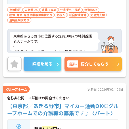
車通勤可
未経験OK
残業少なめ
住宅手当・補助
無資格OK
産休･育休･介護休暇取得実績あり
高収入
社会保険完備
交通費支給
退職金制度あり
東京都あきる野市に位置する定員100床の特別養護
老人ホームです。
「全員が主役」をモットーとし、職員が働きやすい
職場づくりにも力合を入れています。
詳細を見る
無料
紹介してもらう
残業も少なく、メリハリつけてご就業いただけま
す。
ご興味のある方には、面接対策ポイントなど、さら
に詳細をお話しいたしますのでお気軽にご相談くだ
グループホーム
更新日：2026年02月09日
さい！
名称非公開 ※詳細はお問合せください
【東京都／あきる野市】マイカー通勤OK◎グル
ープホームでの介護職の募集です♪〈パート〉
時給
1,226円
～