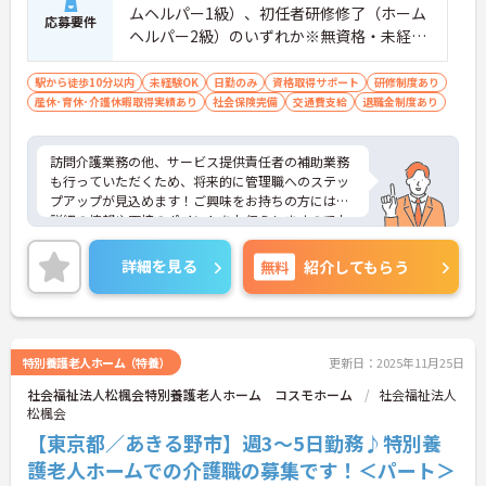
ムヘルパー1級）、初任者研修修了（ホーム
応募要件
ヘルパー2級）のいずれか※無資格・未経験
も相談可
駅から徒歩10分以内
未経験OK
日勤のみ
資格取得サポート
研修制度あり
産休･育休･介護休暇取得実績あり
社会保険完備
交通費支給
退職金制度あり
訪問介護業務の他、サービス提供責任者の補助業務
も行っていただくため、将来的に管理職へのステッ
プアップが見込めます！ご興味をお持ちの方には、
詳細の情報や面接のポイントをお伝えしますのでお
気軽にお問い合わせください。
詳細を見る
無料
紹介してもらう
特別養護老人ホーム（特養）
更新日：2025年11月25日
社会福祉法人松楓会特別養護老人ホーム コスモホーム
社会福祉法人
松楓会
【東京都／あきる野市】週3～5日勤務♪特別養
護老人ホームでの介護職の募集です！＜パート＞