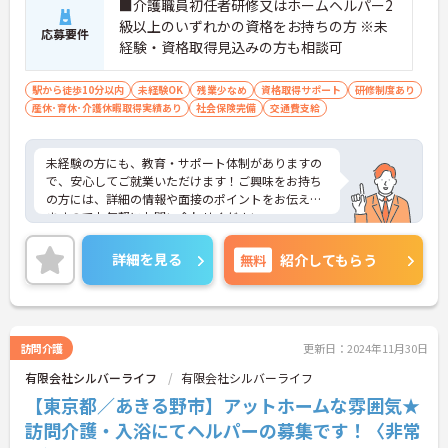
■介護職員初任者研修又はホームヘルパー2
級以上のいずれかの資格をお持ちの方 ※未
応募要件
経験・資格取得見込みの方も相談可
駅から徒歩10分以内
未経験OK
残業少なめ
資格取得サポート
研修制度あり
産休･育休･介護休暇取得実績あり
社会保険完備
交通費支給
未経験の方にも、教育・サポート体制がありますの
で、安心してご就業いただけます！ご興味をお持ち
の方には、詳細の情報や面接のポイントをお伝えし
ますのでお気軽にお問い合わせください。
詳細を見る
無料
紹介してもらう
訪問介護
更新日：2024年11月30日
有限会社シルバーライフ
有限会社シルバーライフ
【東京都／あきる野市】アットホームな雰囲気★
訪問介護・入浴にてヘルパーの募集です！〈非常