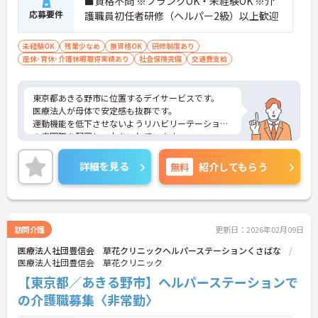
■資格不問 ※ブランクOK・未経験OK ※介
応募要件
護職員初任者研修（ヘルパー2級）以上歓迎
未経験OK
残業少なめ
無資格OK
研修制度あり
産休･育休･介護休暇取得実績あり
社会保険完備
交通費支給
東京都あきる野市に位置するデイサービスです。
医療法人が母体で安定感も抜群です。
運動機能を低下させないようリハビリーテーション
の専門職を配置し、力をいれています。
小人数のアットホームな施設で、ご利用者様との距
離も近く、細やかなサポートをしていただけます。
詳細を見る
無料
紹介してもらう
週2日～のご勤務が相談可能ですので、プライベー
トとの両立もしやすいです。
ご興味のある方には、面接対策ポイントなど、さら
に詳細をお話しいたしますのでお気軽にご相談くだ
さい！
訪問介護
更新日：2026年02月09日
医療法人社団豊信会 草花クリニックヘルパーステーションくさばな
医療法人社団豊信会 草花クリニック
【東京都／あきる野市】ヘルパーステーションで
の介護職募集〈非常勤〉