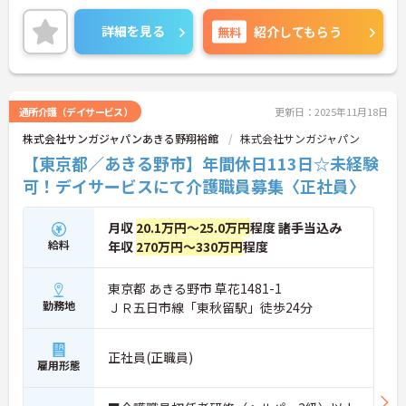
ご興味ある方には、面接対策ポイントなど、さらに
詳細をお話しいたしますのでお気軽にご相談くださ
詳細を見る
無料
紹介してもらう
い。
通所介護（デイサービス）
更新日：2025年11月18日
株式会社サンガジャパンあきる野翔裕館
株式会社サンガジャパン
【東京都／あきる野市】年間休日113日☆未経験
可！デイサービスにて介護職員募集〈正社員〉
月収
20.1万円～25.0万円
程度 諸手当込み
給料
年収
270万円～330万円
程度
東京都 あきる野市 草花1481-1
勤務地
ＪＲ五日市線「東秋留駅」徒歩24分
正社員(正職員)
雇用形態