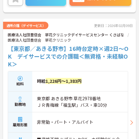
通所介護（デイサービス）
更新日：2026年02月09日
医療法人社団豊信会 草花クリニックデイサービスセンター くさばな
医療法人社団豊信会 草花クリニック
【東京都／あきる野市】16時台定時×週2日～O
K デイサービスでの介護職＜無資格・未経験O
K＞
時給
1,226円～1,383円
給料
東京都 あきる野市 草花2978番地
勤務地
ＪＲ青梅線「福生駅」バス・車10分
非常勤・パート・アルバイト
雇用形態