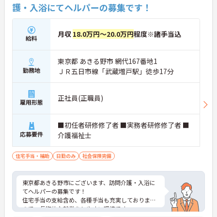
護・入浴にてヘルパーの募集です！
月収
18.0万円～20.0万円
程度※諸手当込
給料
東京都 あきる野市 網代167番地1
勤務地
ＪＲ五日市線「武蔵増戸駅」徒歩17分
正社員(正職員)
雇用形態
■初任者研修修了者 ■実務者研修修了者 ■
応募要件
介護福祉士
住宅手当・補助
日勤のみ
社会保険完備
東京都あきる野市にございます、訪問介護・入浴に
てヘルパーの募集です！
住宅手当の支給含め、各種手当も充実しております
ので、長期的な就業をしやすい環境です。