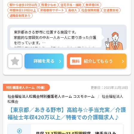
駅から徒歩10分以内
残業少なめ
住宅手当・補助
無資格OK
年間休日110日以上
資格取得サポート
高収入
社会保険完備
交通費支給
退職金制度あり
東京都あきる野市に位置する施設です。
家庭的な雰囲気の中お一人お一人に寄り添った介護
を行っています。
年間休日122日あり、プライベートとの両立もしや
すいです。
ご興味ある方には、面接対策ポイントなど、さらに
詳細を見る
無料
紹介してもらう
詳細をお話しいたしますのでお気軽にご相談くださ
い！
特別養護老人ホーム（特養）
更新日：2025年11月18日
社会福祉法人松楓会特別養護老人ホーム コスモホーム
社会福祉法人
松楓会
【東京都／あきる野市】高給与☆手当充実／介護
福祉士年収420万以上／特養での介護職求人♪
月収
23.3万円～33.0万円
程度 諸手当込み