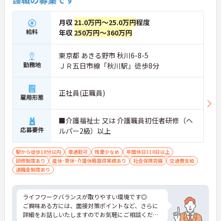
月収
21.0万円～25.0万円
程度
給料
年収
250万円～360万円
東京都 あきる野市 秋川6-8-5
勤務地
ＪＲ五日市線「秋川駅」徒歩8分
正社員(正職員)
雇用形態
■介護福祉士 又は 介護職員初任者研修（ヘ
応募要件
ルパー2級）以上
駅から徒歩10分以内
車通勤可
残業少なめ
年間休日110日以上
研修制度あり
産休･育休･介護休暇取得実績あり
社会保険完備
交通費支給
退職金制度あり
ライフワークバランスが取りやすい環境です◎
ご興味ある方には、面接対策ポイントなど、さらに
詳細をお話しいたしますのでお気軽にご相談くださ