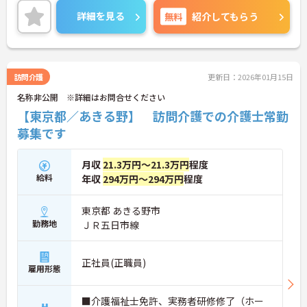
い。
詳細を見る
無料
紹介してもらう
訪問介護
更新日：2026年01月15日
名称非公開 ※詳細はお問合せください
【東京都／あきる野】 訪問介護での介護士常勤
募集です
月収
21.3万円～21.3万円
程度
給料
年収
294万円～294万円
程度
東京都 あきる野市
勤務地
ＪＲ五日市線
正社員(正職員)
雇用形態
■介護福祉士免許、実務者研修修了（ホー