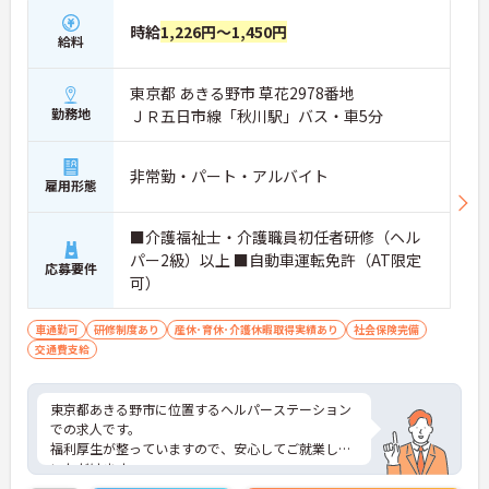
時給
1,226円～1,450円
給料
東京都 あきる野市 草花2978番地
勤務地
ＪＲ五日市線「秋川駅」バス・車5分
非常勤・パート・アルバイト
雇用形態
■介護福祉士・介護職員初任者研修（ヘル
パー2級）以上 ■自動車運転免許（AT限定
応募要件
可）
車通勤可
研修制度あり
産休･育休･介護休暇取得実績あり
社会保険完備
交通費支給
東京都あきる野市に位置するヘルパーステーション
での求人です。
福利厚生が整っていますので、安心してご就業して
いただけます。
ご興味のある方は、お気軽にお問い合わせくださ