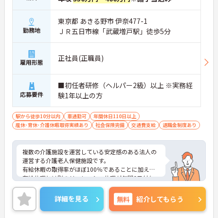
東京都 あきる野市 伊奈477-1
勤務地
ＪＲ五日市線「武蔵増戸駅」徒歩5分
正社員(正職員)
雇用形態
■初任者研修（ヘルパー2級）以上 ※実務経
応募要件
験1年以上の方
駅から徒歩10分以内
車通勤可
年間休日110日以上
産休･育休･介護休暇取得実績あり
社会保険完備
交通費支給
退職金制度あり
複数の介護施設を運営している安定感のある法人の
運営する介護老人保健施設です。
有給休暇の取得率がほぼ100％であることに加え、
有給休暇とは別のリフレッシュ休暇が年間6日付与
されるためプライベートを大切にしながら働いてい
ただく事ができます。
詳細を見る
無料
紹介してもらう
ご興味のある方は面接対策ポイントなどお話致しま
すのでお気軽にお問い合わせください。