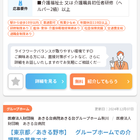
■介護福祉士 又は 介護職員初任者研修（ヘ
応募要件
ルパー2級）以上
駅から徒歩10分以内
車通勤可
残業少なめ
年間休日110日以上
研修制度あり
産休･育休･介護休暇取得実績あり
社会保険完備
交通費支給
退職金制度あり
ライフワークバランスが取りやすい環境です◎
ご興味ある方には、面接対策ポイントなど、さらに
詳細をお話しいたしますのでお気軽にご相談くださ
い！
詳細を見る
無料
紹介してもらう
グループホーム
更新日：2024年12月07日
医療法人財団暁 あきる台病院あきる台グループホーム秋川
医療法人
財団暁 あきる台病院
【東京都／あきる野市】 グループホームでの介
護職の募集です