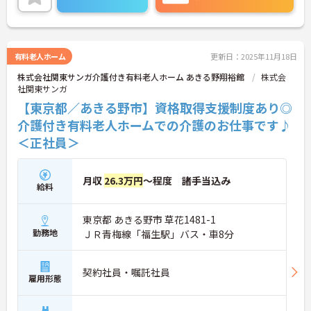
ご興味ある方には、面接対策ポイントなど、さらに
詳細をお話しいたしますのでお気軽にご相談くださ
い！
有料老人ホーム
更新日：2025年11月18日
株式会社関東サンガ介護付き有料老人ホーム あきる野翔裕館
株式会
社関東サンガ
【東京都／あきる野市】資格取得支援制度あり◎
介護付き有料老人ホームでの介護のお仕事です♪
＜正社員＞
月収
26.3万円
～程度 諸手当込み
給料
東京都 あきる野市 草花1481-1
勤務地
ＪＲ青梅線「福生駅」バス・車8分
契約社員・嘱託社員
雇用形態