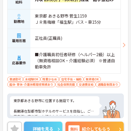
給料
東京都 あきる野市 菅生1159
勤務地
ＪＲ青梅線「福生駅」バス・車15分
正社員(正職員)
雇用形態
■介護職員初任者研修（ヘルパー2級）以上
（無資格相談OK・介護経験必須） ※普通自
応募要件
動車免許
車通勤可
未経験OK
残業少なめ
住宅手当・補助
無資格OK
産休･育休･介護休暇取得実績あり
社会保険完備
交通費支給
退職金制度あり
東京都あきる野市に位置する施設です。
長期滞在型都市型ホテルのサービスを目指し、ご利
用者様に寄り添った細やかなサポートをしていま
す。
詳細を見る
無料
紹介してもらう