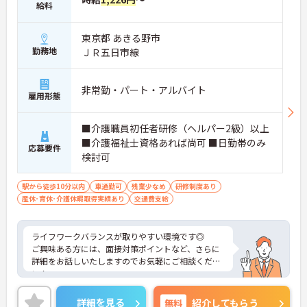
給料
東京都 あきる野市
勤務地
ＪＲ五日市線
非常勤・パート・アルバイト
雇用形態
■介護職員初任者研修（ヘルパー2級）以上
■介護福祉士資格あれば尚可 ■日勤帯のみ
応募要件
検討可
駅から徒歩10分以内
車通勤可
残業少なめ
研修制度あり
産休･育休･介護休暇取得実績あり
交通費支給
ライフワークバランスが取りやすい環境です◎
ご興味ある方には、面接対策ポイントなど、さらに
詳細をお話しいたしますのでお気軽にご相談くださ
い！
詳細を見る
無料
紹介してもらう