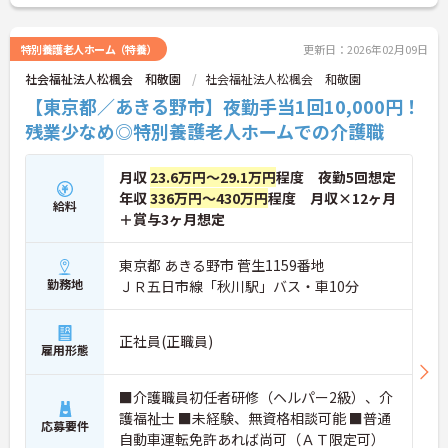
特別養護老人ホーム（特養）
更新日：2026年02月09日
社会福祉法人松楓会 和敬園
社会福祉法人松楓会 和敬園
【東京都／あきる野市】夜勤手当1回10,000円！
残業少なめ◎特別養護老人ホームでの介護職
月収
23.6万円～29.1万円
程度 夜勤5回想定
年収
336万円～430万円
程度 月収×12ヶ月
給料
＋賞与3ヶ月想定
東京都 あきる野市 菅生1159番地
勤務地
ＪＲ五日市線「秋川駅」バス・車10分
正社員(正職員)
雇用形態
■介護職員初任者研修（ヘルパー2級）、介
護福祉士 ■未経験、無資格相談可能 ■普通
応募要件
自動車運転免許あれば尚可（ＡＴ限定可）