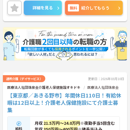
加え、本部主導の集合研修やeラーニングシステムな
ど、未経験からでも着実にスキルアップできる教育
詳細を見る
無料
紹介してもらう
体制が整っています
◆育児・介護支援制度も充実しており、育児休暇取
得推進や、学習・健康・食事などに使える独自の福
利厚生ポイント付与など、職員の生活全般を支える
手厚い福利厚生制度を用意しています。
通所介護（デイサービス）
更新日：2026年03月10日
医療法人社団珠泉会介護老人保健施設オキドキ
医療法人社団珠泉会
【東京都／あきる野市】年間休日110日！有給休
暇は12日以上！介護老人保健施設にて介護士募
集
月収
21.5万円～24.0万円
※夜勤手当5回含む
給料
年収
350万円～400万円
※諸手当込み