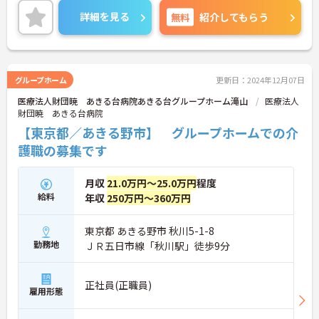
また、教育体制が整っているので無資格の方でもご
詳細を見る
無料
紹介してもらう
応募可能です。
残業少なめなので、プライベートの時間も大切にで
きますよ♪
ご興味のある方はお気軽にお問い合わせ下さいま
せ。
グループホーム
更新日：2024年12月07日
医療法人財団暁 あきる台病院あきる台グループホーム滝山
医療法人
財団暁 あきる台病院
【東京都／あきる野市】 グループホームでの介
護職の募集です
月収
21.0万円～25.0万円
程度
給料
年収
250万円～360万円
東京都 あきる野市 秋川5-1-8
勤務地
ＪＲ五日市線「秋川駅」徒歩9分
正社員(正職員)
雇用形態