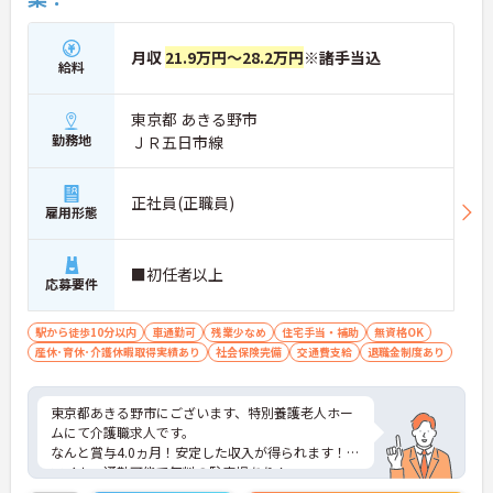
月収
21.9万円～28.2万円
※諸手当込
給料
東京都 あきる野市
勤務地
ＪＲ五日市線
正社員(正職員)
雇用形態
■初任者以上
応募要件
駅から徒歩10分以内
車通勤可
残業少なめ
住宅手当・補助
無資格OK
産休･育休･介護休暇取得実績あり
社会保険完備
交通費支給
退職金制度あり
東京都あきる野市にございます、特別養護老人ホー
ムにて介護職求人です。
なんと賞与4.0ヵ月！安定した収入が得られます！
マイカー通勤可能で無料の駐車場あり！
最寄り駅から送迎バスも出ております。