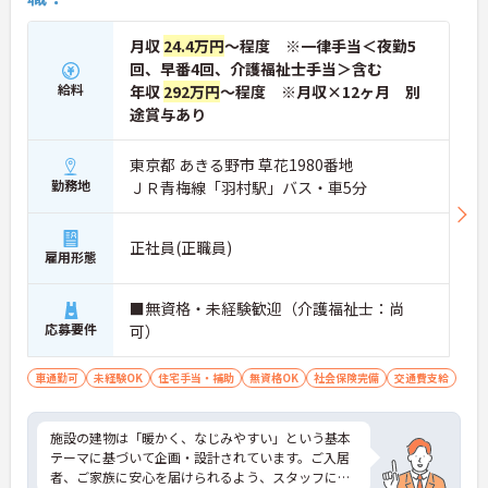
月収
24.4万円
～程度 ※一律手当＜夜勤5
回、早番4回、介護福祉士手当＞含む
給料
年収
292万円
～程度 ※月収×12ヶ月 別
途賞与あり
東京都 あきる野市 草花1980番地
勤務地
ＪＲ青梅線「羽村駅」バス・車5分
正社員(正職員)
雇用形態
■無資格・未経験歓迎（介護福祉士：尚
応募要件
可）
車通勤可
未経験OK
住宅手当・補助
無資格OK
社会保険完備
交通費支給
施設の建物は「暖かく、なじみやすい」という基本
テーマに基づいて企画・設計されています。ご入居
者、ご家族に安心を届けられるよう、スタッフによ