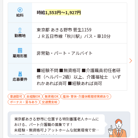
時給
1,553円～1,927円
給料
東京都 あきる野市 菅生1159
勤務地
ＪＲ五日市線「秋川駅」バス・車10分
非常勤・パート・アルバイト
雇用形態
■経験不問 ■無資格可 ■介護職員初任者研
修（ヘルパー2級）以上、介護福祉士 いず
応募要件
れかあれば尚可 ■経験あれば尚可
車通勤可
未経験OK
無資格OK
産休･育休･介護休暇取得実績あり
ボーナス・賞与あり
交通費支給
東京都あきる野市に位置する特別養護老人ホームに
おける、パート介護職の募集です！
未経験・無資格可♪アットホームな就業環境で安心
して働いていただけます！