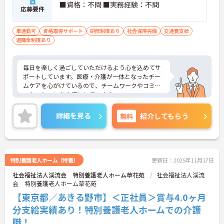
■資格：不問 ■実務経験：不問
応募要件
車通勤可
資格取得サポート
研修制度あり
社会保険完備
交通費支給
退職金制度あり
毎日を楽しく過ごしていただけるよう心を込めてサ
ポートしています。医療・介護が一体となったチー
ムケアを心がけているので、チームワークやコミュ
ニケーションを大切にしています。
ご利用者一人ひとりに寄り添い、丁寧な介護サービ
スの提供ができる方を募集しています。研修制度や
詳細を見る
無料
紹介してもらう
資格取得支援制度が充実しているので、スキルアッ
プができる環境です。
ご興味のある方には、面接対策ポイントなど、さら
に詳細をお話しいたしますのでお気軽にご相談くだ
さい！
特別養護老人ホーム（特養）
更新日：2025年11月17日
社会福祉法人渓流会 特別養護老人ホーム草花苑
社会福祉法人渓流
会 特別養護老人ホーム草花苑
【東京都／あきる野市】＜正社員＞賞与4.0ヶ月
分支給実績あり！特別養護老人ホームでの介護
職！