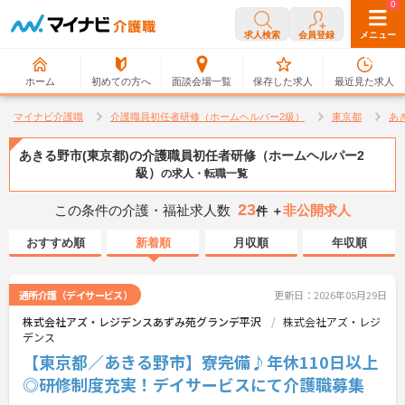
0
0
求人検索
会員登録
メニュー
ホーム
初めての方へ
面談会場一覧
保存した求人
最近見た求人
マイナビ介護職
介護職員初任者研修（ホームヘルパー2級）
東京都
あ
あきる野市(東京都)の介護職員初任者研修（ホームヘルパー2
級）
の求人・転職一覧
23
この条件の介護・福祉求人数
非公開求人
件 ＋
おすすめ順
新着順
月収順
年収順
通所介護（デイサービス）
更新日：2026年05月29日
株式会社アズ・レジデンスあずみ苑グランデ平沢
株式会社アズ・レジ
デンス
【東京都／あきる野市】寮完備♪年休110日以上
◎研修制度充実！デイサービスにて介護職募集