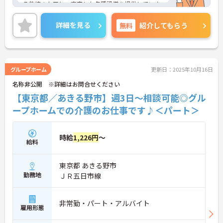
る熟練のケアと、充実した各種設備を提供していま
す。
賞与が4.0ヶ月分支給実績があるため、頑張りが評価
詳細を見る
無料
紹介してもらう
される職場です。また、資格取得支援があり、スキ
ルアップを目指していける環境です。
ご興味のある方には、面接対策ポイントなど、さら
に詳細をお話しいたしますのでお気軽にご相談くだ
さい！
グループホーム
更新日：2025年10月16日
名称非公開 ※詳細はお問合せください
【東京都／あきる野市】週3日～相談可能◎グル
ープホームでの介護のお仕事です♪＜パート＞
時給
1,226円
～
給料
東京都 あきる野市
勤務地
ＪＲ五日市線
非常勤・パート・アルバイト
雇用形態