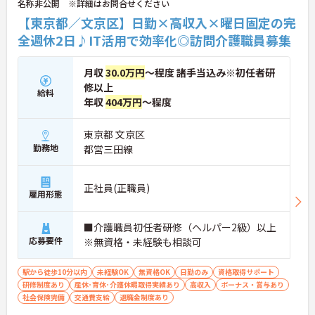
名称非公開 ※詳細はお問合せください
【東京都／文京区】日勤×高収入×曜日固定の完
全週休2日♪IT活用で効率化◎訪問介護職員募集
月収
30.0万円
～程度 諸手当込み※初任者研
修以上
給料
年収
404万円
～程度
東京都 文京区
勤務地
都営三田線
正社員(正職員)
雇用形態
■介護職員初任者研修（ヘルパー2級）以上
応募要件
※無資格・未経験も相談可
駅から徒歩10分以内
未経験OK
無資格OK
日勤のみ
資格取得サポート
研修制度あり
産休･育休･介護休暇取得実績あり
高収入
ボーナス・賞与あり
社会保険完備
交通費支給
退職金制度あり