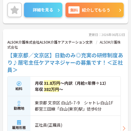
れかの学科を卒業した方 ※経験者歓迎
詳細を見る
無料
紹介してもらう
更新日：2026年06月22日
ALSOK介護株式会社ALSOK介護ケアステーション文京
ALSOK介護株
式会社
【東京都／文京区】日勤のみ◎充実の研修制度あ
り♪居宅主任ケアマネジャーの募集です！＜正社
員＞
月収
31.8万円
～内訳（月給=年俸÷12）
給料
年収
382万円
～
東京都 文京区 白山5-7-9 シャトレ白山1F
勤務地
都営三田線「白山(東京)駅」徒歩6分
正社員(正職員)
雇用形態