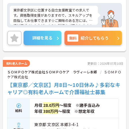
東京都文京区に位置する自立支援教室での求人で
す。資格取得支援がありますので、スキルアップを
目指してお仕事できます☆ご興味のある方には、面
接対策ポイントなど、さらに詳細をご案内しますの
でお気軽にご相談ください！
詳細を見る
無料
紹介してもらう
有料老人ホーム
更新日：2026年07月10日
ＳＯＭＰＯケア株式会社ＳＯＭＰＯケア ラヴィーレ本郷
ＳＯＭＰＯ
ケア株式会社
【東京都／文京区】月8日～10日休み♪多彩なキ
ャリア◎有料老人ホームで介護福祉士募集
月収
28.0万円
～程度 ※諸手当込み
給料
年収
380万円
～程度 ※想定年収
東京都 文京区 本郷3-4-1