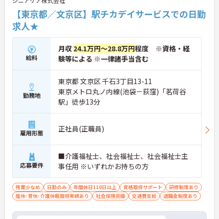
シニアケア株式会社
【東京都／文京区】駅チカデイサービスでの日勤
求人★
月収
24.1万円～28.8万円
程度 ※資格・経
給料
験等による ※一律諸手当含む
東京都 文京区 千石3丁目13-11
東京メトロ丸ノ内線(池袋－荻窪)「茗荷谷
勤務地
駅」徒歩13分
正社員(正職員)
雇用形態
■介護福祉士、社会福祉士、社会福祉士主
応募要件
事任用 ※いずれかお持ちの方
残業少なめ
日勤のみ
年間休日110日以上
資格取得サポート
研修制度あり
産休･育休･介護休暇取得実績あり
社会保険完備
交通費支給
退職金制度あり