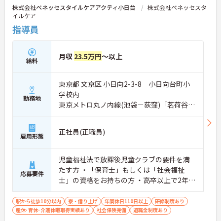
株式会社ベネッセスタイルケアアクティ小日台
株式会社ベネッセスタ
イルケア
指導員
月収
23.5万円
～以上
給料
東京都 文京区 小日向2-3-8 小日向台町小
学校内
勤務地
東京メトロ丸ノ内線(池袋－荻窪)「茗荷谷
駅」徒歩8分
正社員(正職員)
雇用形態
児童福祉法で放課後児童クラブの要件を満
たす方 ・「保育士」もしくは「社会福祉
応募要件
士」の資格をお持ちの方 ・高卒以上で2年以
上児童福祉事業に従事した方 ・幼・小・
中・高のいずれかの教諭資格を持つ方 ・大
駅から徒歩10分以内
寮・借り上げ
年間休日110日以上
研修制度あり
産休･育休･介護休暇取得実績あり
学で心理・教育・社会・芸術・体育のいず
社会保険完備
退職金制度あり