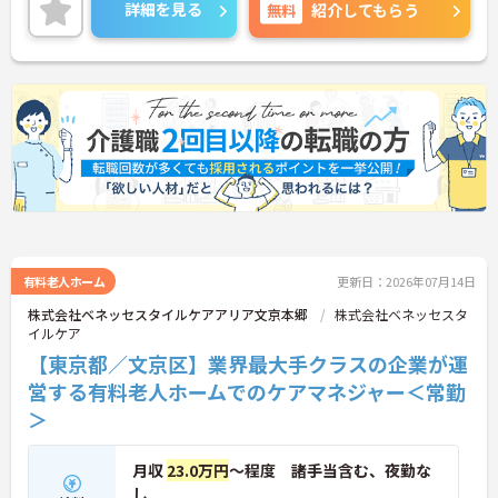
護業務へ専念しやすい環境です。後楽園駅徒歩10分
詳細を見る
無料
紹介してもらう
の立地で通勤しやすく、残業も少なめのため仕事と
プライベートの両立を目指せます。
■ 介護に集中できる職場環境
介護業務へ専念しやすい職場です
・業務ごとのスタッフ配置あり
・ユニット型特別養護老人ホーム
・2020年オープンの施設
→ 利用者様と向き合う時間を大切にできます♪
■ 通勤便利で働きやすい立地
有料老人ホーム
更新日：2026年07月14日
株式会社ベネッセスタイルケアアリア文京本郷
株式会社ベネッセスタ
複数路線が利用でき通勤しやすい環境です
イルケア
・後楽園駅徒歩10分
【東京都／文京区】業界最大手クラスの企業が運
・春日駅徒歩8分
・飯田橋駅徒歩12分
営する有料老人ホームでのケアマネジャー＜常勤
→ ご自身に合った通勤ルートを選択できます♪
＞
■ 未経験から挑戦しやすい環境
月収
23.0万円
～程度 諸手当含む、夜勤な
し