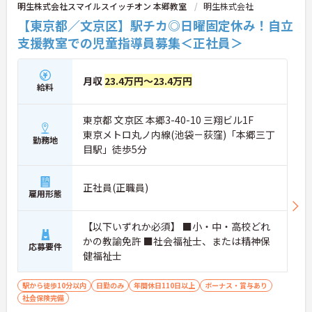
明生株式会社スマイルスイッチオン 本郷教室
明生株式会社
る明確なキャリアパス＞訪問介護のため夜勤がな
【東京都／文京区】駅チカ◎日曜固定休み！自立
く、完全週休2日制で生活リズムを整えながら働け
ます。現場のプロとして極める道、マネジメント職
支援教室での児童指導員募集＜正社員＞
へ進む道とキャリアプランも多様化しています。
月収
23.4万円～23.4万円
給料
東京都 文京区 本郷3-40-10 三翔ビル1F
東京メトロ丸ノ内線(池袋－荻窪)「本郷三丁
勤務地
目駅」徒歩5分
正社員(正職員)
雇用形態
【以下いずれか必須】 ■小・中・高校どれ
かの教諭免許 ■社会福祉士、または精神保
応募要件
健福祉士
駅から徒歩10分以内
日勤のみ
年間休日110日以上
ボーナス・賞与あり
社会保険完備