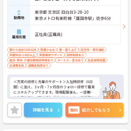
東京都 文京区 目白台3-28-10
勤務地
東京メトロ有楽町線「護国寺駅」徒歩6分
正社員(正職員)
雇用形態
駅から徒歩10分以内
残業少なめ
寮・借り上げ
託児所・育児補助
年間休日110日以上
資格取得サポート
研修制度あり
産休･育休･介護休暇取得実績あり
ボーナス・賞与あり
社会保険完備
交通費支給
退職金制度あり
＜充実の研修と先輩のサポート＞入社時研修（6日
間）に加え、3ヶ月・7ヶ月目のフォロー研修で着実
にスキルアップできます。現場配属後も、一定期間
は先輩社員とペアを組む「ダブルシフト」で業務を
習得できるので、一人で抱え込むことはありませ
ん。
詳細を見る
無料
紹介してもらう
＜頑張りが給与に直結！専門性を磨いて年収アップ
＞経験やスキルがしっかり給与に反映される仕組み
です。定期昇給に加え、独自の社内専門資格制度
（通称：マジ神）では、認知症ケアや介護技術など