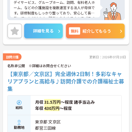
デイサービス、グループホーム、訪問、有料老人ホ
ーム、などの介護施設を複数運営する法人が母体で
す。研修制度もしっかり整っており、安心して長く
働いていただけます。残業も少なめですのでプライ
ベートとの両立もしやすい環境です。ご興味のある
方は是非お気軽にお問い合わせ下さい。
詳細を見る
無料
紹介してもらう
訪問介護
更新日：2026年07月10日
名称非公開 ※詳細はお問合せください
【東京都／文京区】完全週休2日制！多彩なキャ
リアプランと高給与♪訪問介護での介護福祉士募
集
月収
31.5万円
～程度 諸手当込み
給料
年収
430万円
～程度
東京都 文京区
勤務地
都営三田線