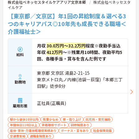
株式会社ベネッセスタイルケアアリア文京本郷
株式会社ベネッセスタ
イルケア
【東京都／文京区】年1回の昇給制度＆選べる3
つのキャリアパス◎10年先も成長できる職場＜
介護福祉士＞
月収
30.0万円～32.2万円
程度※夜勤手当込
年収
412万円
～※残業月10時間、夜勤平均5
給料
回、各種手当・賞与を含んだ例です
東京都 文京区 湯島2-21-15
東京メトロ丸ノ内線(池袋－荻窪)「本郷三丁
勤務地
目駅」徒歩8分
正社員(正職員)
雇用形態
駅から徒歩10分以内
残業少なめ
寮・借り上げ
託児所・育児補助
年間休日110日以上
資格取得サポート
研修制度あり
産休･育休･介護休暇取得実績あり
ボーナス・賞与あり
社会保険完備
交通費支給
退職金制度あり