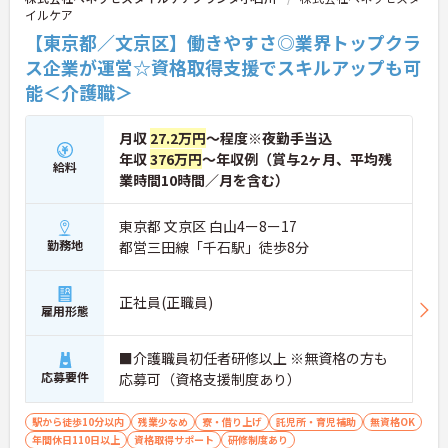
イルケア
働き続けられます。
＜家族も嬉しい！ベネッセグループならではの手厚
【東京都／文京区】働きやすさ◎業界トップクラ
い福利厚生＞ご家族も支える制度が満載♪産休・育
ス企業が運営☆資格取得支援でスキルアップも可
休の取得実績も多数あり、ライフステージが変わっ
能＜介護職＞
ても長く安心して働き続けられる環境が整っていま
す。
月収
27.2万円
～程度※夜勤手当込
年収
376万円
～年収例（賞与2ヶ月、平均残
給料
業時間10時間／月を含む）
東京都 文京区 白山4ー8ー17
勤務地
都営三田線「千石駅」徒歩8分
正社員(正職員)
雇用形態
■介護職員初任者研修以上 ※無資格の方も
応募要件
応募可（資格支援制度あり）
駅から徒歩10分以内
残業少なめ
寮・借り上げ
託児所・育児補助
無資格OK
年間休日110日以上
資格取得サポート
研修制度あり