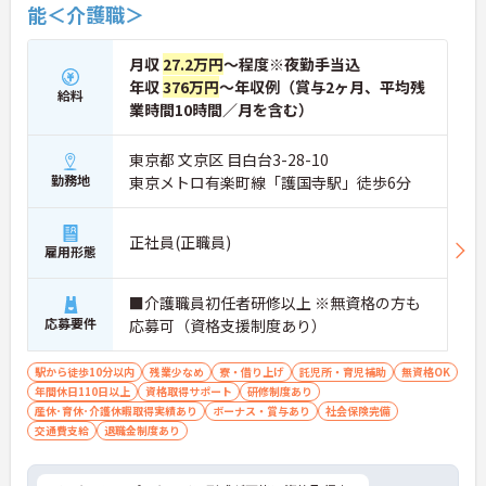
能＜介護職＞
月収
27.2万円
～程度※夜勤手当込
年収
376万円
～年収例（賞与2ヶ月、平均残
給料
業時間10時間／月を含む）
東京都 文京区 目白台3-28-10
勤務地
東京メトロ有楽町線「護国寺駅」徒歩6分
正社員(正職員)
雇用形態
■介護職員初任者研修以上 ※無資格の方も
応募要件
応募可（資格支援制度あり）
駅から徒歩10分以内
残業少なめ
寮・借り上げ
託児所・育児補助
無資格OK
年間休日110日以上
資格取得サポート
研修制度あり
産休･育休･介護休暇取得実績あり
ボーナス・賞与あり
社会保険完備
交通費支給
退職金制度あり