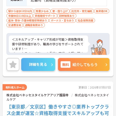
駅から徒歩10分以内
残業少なめ
寮・借り上げ
託児所・育児補助
無資格OK
年間休日110日以上
資格取得サポート
研修制度あり
産休･育休･介護休暇取得実績あり
ボーナス・賞与あり
社会保険完備
交通費支給
退職金制度あり
＜スキルアップ・キャリア形成が可能＞資格取得支
援や研修制度があり、職員の学びをサポートされて
います！
＜ワークライフバランスを重視＞育児・介護に関す
る制度や社宅制度、各種手当など、長く安心して働
きやすい環境が整っています。
詳細を見る
無料
紹介してもらう
＜寄り添ったケアの実施＞利用者さまに深く寄り添
ったサービスの提供を目指し、職員の専門性を高め
るような人材育成にも注力されています。
ご興味のある方には、面接対策ポイント等、さらに
詳細をお話ししますのでお気軽にご相談ください！
有料老人ホーム
更新日：2026年07月07日
株式会社ベネッセスタイルケアアリア護国寺
株式会社ベネッセスタイ
ルケア
【東京都／文京区】働きやすさ◎業界トップクラ
ス企業が運営☆資格取得支援でスキルアップも可