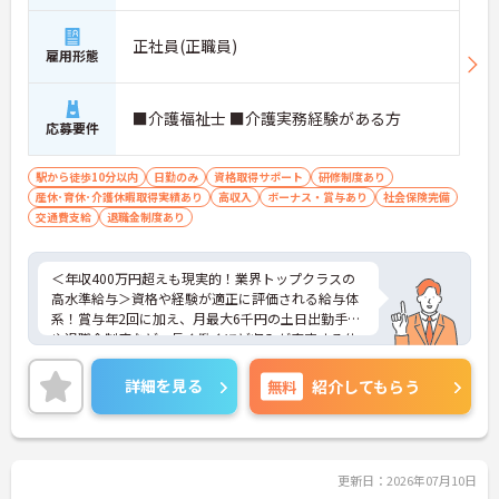
正社員(正職員)
雇用形態
■介護福祉士 ■介護実務経験がある方
応募要件
駅から徒歩10分以内
日勤のみ
資格取得サポート
研修制度あり
産休･育休･介護休暇取得実績あり
高収入
ボーナス・賞与あり
社会保険完備
交通費支給
退職金制度あり
＜年収400万円超えも現実的！業界トップクラスの
高水準給与＞資格や経験が適正に評価される給与体
系！賞与年2回に加え、月最大6千円の土日出勤手当
や退職金制度など、長く働くほど収入が安定する仕
組みが整っています
＜スマホ1台で完結！ICT活用で記録業務の負担を大
詳細を見る
無料
紹介してもらう
幅カット＞日々の記録やシフト確認はすべて自社開
発のスマホアプリで行えるため、手書き書類の作成
に追われることはありません。事務作業が効率化♪
本来の業務である「お客様へのケア」に集中できる
環境です。
更新日：2026年07月10日
＜「夜勤なし」で管理者・スペシャリストを目指せ