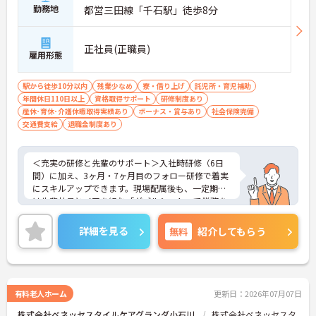
勤務地
都営三田線「千石駅」徒歩8分
正社員(正職員)
雇用形態
駅から徒歩10分以内
残業少なめ
寮・借り上げ
託児所・育児補助
年間休日110日以上
資格取得サポート
研修制度あり
産休･育休･介護休暇取得実績あり
ボーナス・賞与あり
社会保険完備
交通費支給
退職金制度あり
＜充実の研修と先輩のサポート＞入社時研修（6日
間）に加え、3ヶ月・7ヶ月目のフォロー研修で着実
にスキルアップできます。現場配属後も、一定期間
は先輩社員とペアを組む「ダブルシフト」で業務を
習得できるので、一人で抱え込むことはありませ
ん。
詳細を見る
無料
紹介してもらう
＜頑張りが給与に直結！専門性を磨いて年収アップ
＞経験やスキルがしっかり給与に反映される仕組み
です。定期昇給に加え、独自の社内専門資格制度
（通称：マジ神）では、認知症ケアや介護技術など
の専門性を認定されると、1資格につき月給＋1万円
有料老人ホーム
更新日：2026年07月07日
（最大4万円）の手当がつきます。キャリアアップす
株式会社ベネッセスタイルケアグランダ小石川
株式会社ベネッセスタ
れば年収UPも目指せるため、高いモチベーションで