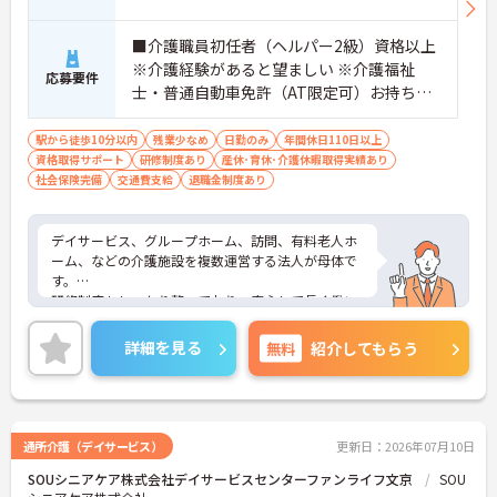
■介護職員初任者（ヘルパー2級）資格以上
※介護経験があると望ましい ※介護福祉
応募要件
士・普通自動車免許（AT限定可）お持ちの
方尚可
駅から徒歩10分以内
残業少なめ
日勤のみ
年間休日110日以上
資格取得サポート
研修制度あり
産休･育休･介護休暇取得実績あり
社会保険完備
交通費支給
退職金制度あり
デイサービス、グループホーム、訪問、有料老人ホ
ーム、などの介護施設を複数運営する法人が母体で
す。
研修制度もしっかり整っており、安心して長く働い
ていただけます。残業も少なめですのでプライベー
トとの両立もしやすい環境ですご興味のある方は是
詳細を見る
無料
紹介してもらう
非お気あるにお問い合わせ下さい。
通所介護（デイサービス）
更新日：2026年07月10日
SOUシニアケア株式会社デイサービスセンターファンライフ文京
SOU