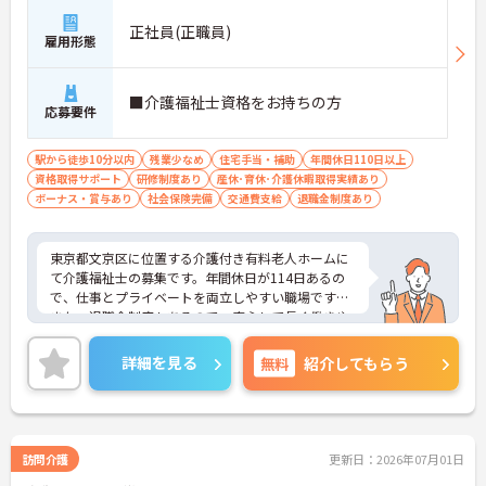
正社員(正職員)
雇用形態
■介護福祉士資格をお持ちの方
応募要件
駅から徒歩10分以内
残業少なめ
住宅手当・補助
年間休日110日以上
資格取得サポート
研修制度あり
産休･育休･介護休暇取得実績あり
ボーナス・賞与あり
社会保険完備
交通費支給
退職金制度あり
東京都文京区に位置する介護付き有料老人ホームに
て介護福祉士の募集です。年間休日が114日あるの
で、仕事とプライベートを両立しやすい職場です♪
また、退職金制度もあるので、安心して長く働きや
すい環境が整っています◎ご興味のある方は、面接
ポイントをお伝えしますので、お気軽にご連絡くだ
詳細を見る
無料
紹介してもらう
さい。
訪問介護
更新日：2026年07月01日