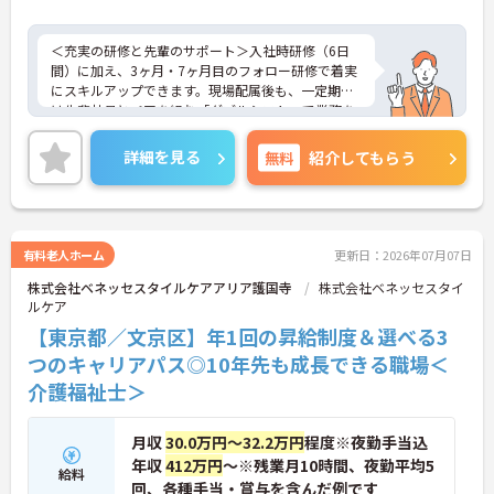
＜充実の研修と先輩のサポート＞入社時研修（6日
間）に加え、3ヶ月・7ヶ月目のフォロー研修で着実
にスキルアップできます。現場配属後も、一定期間
は先輩社員とペアを組む「ダブルシフト」で業務を
習得できるので、一人で抱え込むことはありませ
ん。
詳細を見る
無料
紹介してもらう
＜頑張りが給与に直結！専門性を磨いて年収アップ
＞経験やスキルがしっかり給与に反映される仕組み
です。定期昇給に加え、独自の社内専門資格制度
（通称：マジ神）では、認知症ケアや介護技術など
の専門性を認定されると、1資格につき月給＋1万円
有料老人ホーム
更新日：2026年07月07日
（最大4万円）の手当がつきます。キャリアアップす
株式会社ベネッセスタイルケアアリア護国寺
株式会社ベネッセスタイ
れば年収UPも目指せるため、高いモチベーションで
ルケア
働き続けられます。
＜家族も嬉しい！ベネッセグループならではの手厚
【東京都／文京区】年1回の昇給制度＆選べる3
い福利厚生＞ご家族も支える制度が満載♪産休・育
つのキャリアパス◎10年先も成長できる職場＜
休の取得実績も多数あり、ライフステージが変わっ
介護福祉士＞
ても長く安心して働き続けられる環境が整っていま
す。
月収
30.0万円～32.2万円
程度※夜勤手当込
年収
412万円
～※残業月10時間、夜勤平均5
給料
回、各種手当・賞与を含んだ例です