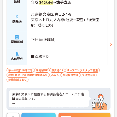
給料
年収
346万円
～諸手当込
東京都 文京区 春日2-4-8
東京メトロ丸ノ内線(池袋－荻窪)「後楽園
勤務地
駅」徒歩10分
正社員(正職員)
雇用形態
■資格不問
応募要件
駅から徒歩10分以内
未経験OK
無資格OK
オープニングスタッフ募集
産休･育休･介護休暇取得実績あり
高収入
社会保険完備
交通費支給
退職金制度あり
東京都文京区に位置する特別養護老人ホームで介護
職員の募集です。
2020年オープンのユニット型施設です。経験不問で
チャレンジでき、業務ごとのスタッフ配置により介