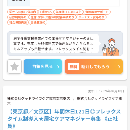
駅から徒歩10分以内
日勤のみ
年間休日110日以上
資格取得サポート
研修制度あり
産休･育休･介護休暇取得実績あり
ボーナス・賞与あり
社会保険完備
交通費支給
居宅介護支援事業所での主任ケアマネジャーのお仕
事です。充実した研修制度で働きながらさらなるス
キルアップも目指せます。フレックスタイム制を導
入しており、仕事の内容に合わせて自身で調整でき
無理なく勤務いただけます。ご興味のある方には、
面接対策ポイントなど、さらに詳細をお話しいたし
詳細を見る
無料
紹介してもらう
ますのでお気軽にご相談ください！
更新日：2026年07月10日
株式会社グッドライフケア東京文京支店
株式会社グッドライフケア東
京
【東京都／文京区】年間休日121日◎フレックス
タイム制導入★居宅ケアマネジャー募集 《正社
員》