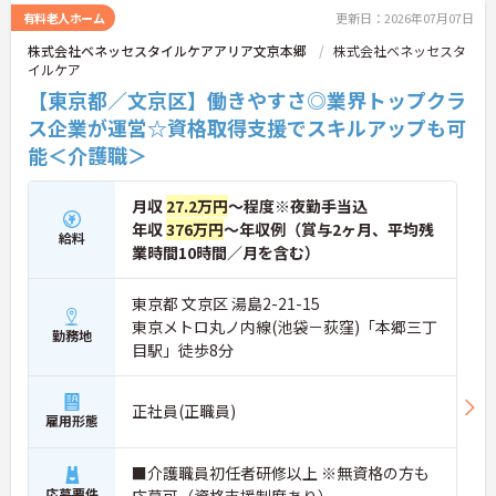
の専門性を認定されると、1資格につき月給＋1万円
有料老人ホーム
更新日：2026年07月07日
（最大4万円）の手当がつきます。キャリアアップす
株式会社ベネッセスタイルケアアリア文京本郷
株式会社ベネッセスタ
れば年収UPも目指せるため、高いモチベーションで
イルケア
働き続けられます。
＜家族も嬉しい！ベネッセグループならではの手厚
【東京都／文京区】働きやすさ◎業界トップクラ
い福利厚生＞ご家族も支える制度が満載♪産休・育
ス企業が運営☆資格取得支援でスキルアップも可
休の取得実績も多数あり、ライフステージが変わっ
能＜介護職＞
ても長く安心して働き続けられる環境が整っていま
す。
月収
27.2万円
～程度※夜勤手当込
年収
376万円
～年収例（賞与2ヶ月、平均残
給料
業時間10時間／月を含む）
東京都 文京区 湯島2-21-15
東京メトロ丸ノ内線(池袋－荻窪)「本郷三丁
勤務地
目駅」徒歩8分
正社員(正職員)
雇用形態
■介護職員初任者研修以上 ※無資格の方も
応募要件
応募可（資格支援制度あり）