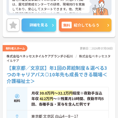
は、居宅部育成センターでの研修、現場同行を実施
しており、安心してスタートできます。他、充実し
た研修制度で働きながらスキルアップも目指せま
す。フレックスタイム制を導入しており、仕事の内
容に合わせて自身で調整でき無理なく勤務いただけ
詳細を見る
無料
紹介してもらう
ます。ご興味のある方には、面接対策ポイントな
ど、さらに詳細をお話しいたしますのでお気軽にご
相談ください！
有料老人ホーム
更新日：2026年07月08日
株式会社ベネッセスタイルケアグランダ小石川
株式会社ベネッセスタ
イルケア
【東京都／文京区】年1回の昇給制度＆選べる3
つのキャリアパス◎10年先も成長できる職場＜
介護福祉士＞
月収
30.0万円～32.2万円
程度※夜勤手当込
年収
412万円
～※残業月10時間、夜勤平均5
給料
回、各種手当・賞与を含んだ例です
東京都 文京区 白山4ー8ー17