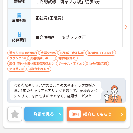
勤務地
ＪＲ総武線「御茶ノ水駅」徒歩5分
正社員(正職員)
雇用形態
■介護福祉士 ※ブランク可
応募要件
駅から徒歩10分以内
残業少なめ
託児所・育児補助
年間休日110日以上
ブランクOK
資格取得サポート
研修制度あり
産休･育休･介護休暇取得実績あり
ボーナス・賞与あり
社会保険完備
交通費支給
退職金制度あり
＜多彩なキャリアパスと万全のスキルアップ支援＞
年に1度のキャリアヒアリングを通じて、現場のスペ
シャリストを目指すだけでなく、施設サービスと在
宅サービスのジョブチェンジなど、幅広い経験を積
むことが可能です。
＜プライベートも充実させる嬉しい福利厚生＞仕事
詳細を見る
無料
紹介してもらう
の疲れを癒やすための制度も充実しています。各地
のレジャー施設や宿泊が最大80％オフになる優待制
度や、勤続5年ごとの「特別連続有給休暇（5日）」