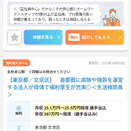
＜「正社員中心」だからこその安心感とチームワー
ク＞スタッフの9割以上が正社員。プロ意識の高い
仲間が集まっており、困ったときは相談し合える環
境です。性別に関わらず活躍できるフラットな雰囲
気があります。
＜電動自転車でラクラク移動！身体への負担を軽減
詳細を見る
無料
紹介してもらう
＞会社から1人1台、専用の電動自転車が支給されま
す（一部例外あり）。お客様のご自宅への移動が快
適になるだけでなく、貸与された自転車での通勤も
可能です。移動の負担を減らして元気にケアに向き
合えます。
有料老人ホーム
更新日：2026年06月30日
＜頑張りがしっかり給与に反映される仕組み＞「社
名称非公開 ※詳細はお問合せください
員を大事にする」をモットーに、業界トップクラス
の給与水準を目指しています。賞与は年2回あり、資
【東京都／文京区】 首都圏に病院や施設を運営
格手当や土日出勤手当も充実。キャリアパスも明確
する法人が母体で福利厚生が充実◎＜生活相談員
で、管理者へのステップアップなど、頑張りに応じ
＞
て収入もやりがいもアップします。
月収
25.1万円～25.9万円
程度 諸手当込
給料
年収
367万円
～程度（諸手当込み）
東京都 文京区