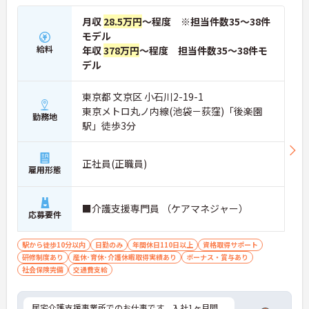
月収
28.5万円
～程度 ※担当件数35～38件
モデル
給料
年収
378万円
～程度 担当件数35～38件モ
デル
東京都 文京区 小石川2-19-1
東京メトロ丸ノ内線(池袋－荻窪)「後楽園
勤務地
駅」徒歩3分
正社員(正職員)
雇用形態
■介護支援専門員 （ケアマネジャー）
応募要件
駅から徒歩10分以内
日勤のみ
年間休日110日以上
資格取得サポート
研修制度あり
産休･育休･介護休暇取得実績あり
ボーナス・賞与あり
社会保険完備
交通費支給
居宅介護支援事業所でのお仕事です。入社1ヶ月間