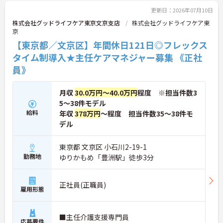
など、リフレッシュできる機会がたくさん。年間公
休110日に加え、独自の休暇制度もしっかり整って
更新日：2026年07月10日
いるため、オンオフのメリハリをつけて働けます。
株式会社グッドライフケア東京文京支店
株式会社グッドライフケア東
京
【東京都／文京区】年間休日121日◎フレックス
タイム制導入★主任ケアマネジャー募集 《正社
員》
月収
30.0万円～40.0万円
程度 ※担当件数3
5～38件モデル
給料
年収
378万円
～程度 担当件数35～38件モ
デル
東京都 文京区 小石川2-19-1
勤務地
ゆりかもめ「豊洲駅」徒歩3分
正社員(正職員)
雇用形態
■主任介護支援専門員
応募要件