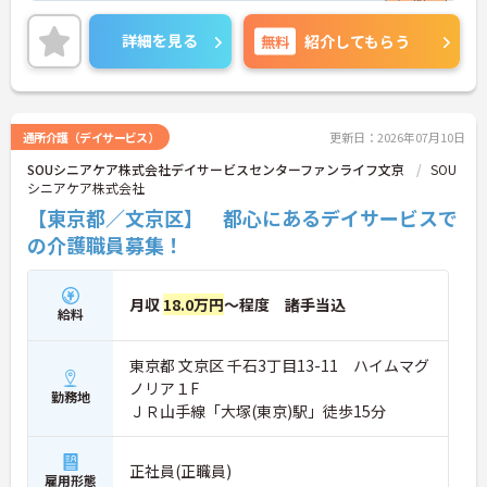
ていただける環境です。ご興味ある方には、面接対
策ポイントなど、さらに詳細をお話しいたしますの
詳細を見る
無料
紹介してもらう
でお気軽にご相談ください。
通所介護（デイサービス）
更新日：2026年07月10日
SOUシニアケア株式会社デイサービスセンターファンライフ文京
SOU
シニアケア株式会社
【東京都／文京区】 都心にあるデイサービスで
の介護職員募集！
月収
18.0万円
～程度 諸手当込
給料
東京都 文京区 千石3丁目13-11 ハイムマグ
ノリア１F
勤務地
ＪＲ山手線「大塚(東京)駅」徒歩15分
正社員(正職員)
雇用形態