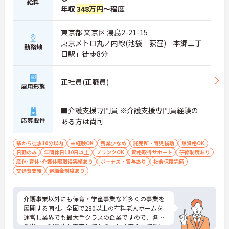
経験を問わずスタートできる募集です
給料
年収
348万円
～程度
・経験不問
・学歴不問
・初任者研修修了者が応募可能
東京都 文京区 湯島2-21-15
→ 新たな環境で介護職としてキャリア形成を目指せ
東京メトロ丸ノ内線(池袋－荻窪)「本郷三丁
勤務地
ます♪
目駅」徒歩8分
正社員(正職員)
雇用形態
■介護支援専門員 ※介護支援専門員経験の
応募要件
ある方は尚可
駅から徒歩10分以内
未経験OK
残業少なめ
託児所・育児補助
無資格OK
日勤のみ
年間休日110日以上
ブランクOK
資格取得サポート
研修制度あり
産休･育休･介護休暇取得実績あり
ボーナス・賞与あり
社会保険完備
交通費支給
退職金制度あり
介護事業以外にも保育・学童事業など多くの事業を
展開する同社。全国で280以上の有料老人ホームを
運営し業界でも最大手クラスの企業ですので、各種
手当、福利厚生も充実しており、長く安心して働い