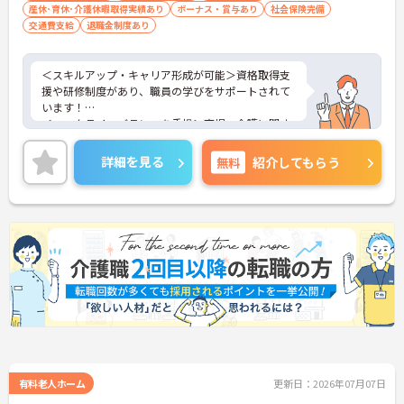
産休･育休･介護休暇取得実績あり
ボーナス・賞与あり
社会保険完備
交通費支給
退職金制度あり
＜スキルアップ・キャリア形成が可能＞資格取得支
援や研修制度があり、職員の学びをサポートされて
います！
＜ワークライフバランスを重視＞育児・介護に関す
る制度や社宅制度、各種手当など、長く安心して働
きやすい環境が整っています。
詳細を見る
無料
紹介してもらう
＜寄り添ったケアの実施＞利用者さまに深く寄り添
ったサービスの提供を目指し、職員の専門性を高め
るような人材育成にも注力されています。
ご興味のある方には、面接対策ポイント等、さらに
詳細をお話ししますのでお気軽にご相談ください！
有料老人ホーム
更新日：2026年07月07日