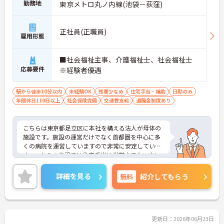
勤務地
東京メトロ丸ノ内線(池袋－荻窪)
正社員(正職員)
雇用形態
■社会福祉主事、介護福祉士、社会福祉士
応募要件
※経験者優遇
駅から徒歩10分以内
未経験OK
残業少なめ
住宅手当・補助
日勤のみ
年間休日110日以上
社会保険完備
交通費支給
退職金制度あり
こちらは東京都足立区に本社を構える法人が母体の
施設です。施設の運営だけでなく首都圏を中心に多
くの病院を運営していますので非常に安定していま
す。こちらの施設では住宅手当は世帯主でない方に
も支給され、家族手当はお子様が18歳になるまで支
給されます。また、首都圏にある同系列の病院を受
詳細を見る
無料
紹介してもらう
診した際は医療費減免制度が利用できます◎このよ
うに母体が安定しているからならではの充実した福
利厚生が魅力です。ご興味のある方には面接のポイ
ントや求人情報の詳細などをお話させていただきま
すのでお気軽にお問い合わせくださいませ。
更新日：2026年06月23日