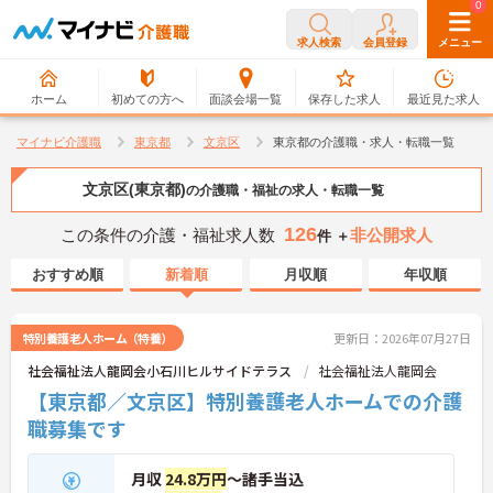
0
0
求人検索
会員登録
メニュー
ホーム
初めての方へ
面談会場一覧
保存した求人
最近見た求人
マイナビ介護職
東京都
文京区
東京都の介護職・求人・転職一覧
文京区(東京都)
の介護職・福祉の求人・転職一覧
126
この条件の介護・福祉求人数
非公開求人
件 ＋
おすすめ順
新着順
月収順
年収順
特別養護老人ホーム（特養）
更新日：2026年07月27日
社会福祉法人龍岡会小石川ヒルサイドテラス
社会福祉法人龍岡会
【東京都／文京区】特別養護老人ホームでの介護
職募集です
月収
24.8万円
～諸手当込