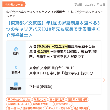
の専門性を認定されると、1資格につき月給＋1万円
有料老人ホーム
更新日：2026年07月07日
（最大4万円）の手当がつきます。キャリアアップす
株式会社ベネッセスタイルケアアリア護国寺
株式会社ベネッセスタイ
れば年収UPも目指せるため、高いモチベーションで
ルケア
働き続けられます。
＜家族も嬉しい！ベネッセグループならではの手厚
【東京都／文京区】年1回の昇給制度＆選べる3
い福利厚生＞ご家族も支える制度が満載♪産休・育
つのキャリアパス◎10年先も成長できる職場＜
休の取得実績も多数あり、ライフステージが変わっ
介護福祉士＞
ても長く安心して働き続けられる環境が整っていま
す。
月収
30.0万円～32.2万円
程度※夜勤手当込
年収
412万円
～※残業月10時間、夜勤平均5
給料
回、各種手当・賞与を含んだ例です
東京都 文京区 目白台3-28-10
勤務地
東京メトロ有楽町線「護国寺駅」徒歩6分
正社員(正職員)
雇用形態
駅から徒歩10分以内
残業少なめ
寮・借り上げ
託児所・育児補助
年間休日110日以上
資格取得サポート
研修制度あり
産休･育休･介護休暇取得実績あり
ボーナス・賞与あり
社会保険完備