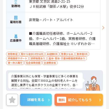
東京都 文京区 湯島2-21-15
勤務地
ＪＲ総武線「御茶ノ水駅」徒歩12分
非常勤・パート・アルバイト
雇用形態
■介護職員初任者研修、ホームヘルパー2
級、ホームヘルパー1級、実務者研修、介護
応募要件
職員基礎研修、介護福祉士 ※いずれかお持
ちの方 ※資格をお持ちでない方も相談可
夜勤専従
駅から徒歩10分以内
未経験OK
残業少なめ
無資格OK
資格取得サポート
研修制度あり
産休･育休･介護休暇取得実績あり
夏～秋入職可
社会保険完備
交通費支給
介護事業以外にも保育・学童事業など多くの事業を
展開する同社。全国で300以上の有料老人ホームを
運営し業界でも最大手クラスの企業ですので、各種
手当、福利厚生も充実しており、長く安心して働い
ていただける環境です。ご興味ある方には、面接対
策ポイントなど、さらに詳細をお話しいたしますの
詳細を見る
無料
紹介してもらう
でお気軽にご相談ください。