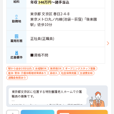
給料
年収
346万円
～諸手当込
東京都 文京区 春日2-4-8
東京メトロ丸ノ内線(池袋－荻窪)「後楽園
勤務地
駅」徒歩10分
正社員(正職員)
雇用形態
■資格不問
応募要件
駅から徒歩10分以内
未経験OK
無資格OK
オープニングスタッフ募集
産休･育休･介護休暇取得実績あり
高収入
社会保険完備
交通費支給
退職金制度あり
東京都文京区に位置する特別養護老人ホームで介護
職員の募集です。
2020年オープンのユニット型施設です。経験不問で
チャレンジでき、業務ごとのスタッフ配置により介