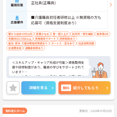
正社員(正職員)
雇用形態
■介護職員初任者研修以上 ※無資格の方も
応募要件
応募可（資格支援制度あり）
駅から徒歩10分以内
残業少なめ
寮・借り上げ
託児所・育児補助
無資格OK
年間休日110日以上
資格取得サポート
研修制度あり
産休･育休･介護休暇取得実績あり
ボーナス・賞与あり
社会保険完備
交通費支給
退職金制度あり
＜スキルアップ・キャリア形成が可能＞資格取得支
援や研修制度があり、職員の学びをサポートされて
います！
＜ワークライフバランスを重視＞育児・介護に関す
る制度や社宅制度、各種手当など、長く安心して働
きやすい環境が整っています。
詳細を見る
無料
紹介してもらう
＜寄り添ったケアの実施＞利用者さまに深く寄り添
ったサービスの提供を目指し、職員の専門性を高め
るような人材育成にも注力されています。
ご興味のある方には、面接対策ポイント等、さらに
詳細をお話ししますのでお気軽にご相談ください！
有料老人ホーム
更新日：2026年07月03日