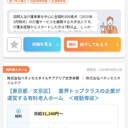
夏～秋入職可
社会保険完備
交通費支給
訪問入浴介護事業を中心に全国約300拠点（2025年
3月時点）の介護サービスを展開する大手法人です。
介護未経験からスタートした方は7割以上、しっか
りとしたサポートがあるため安心してご就業いただ
けます。お風呂に入れなくて困っている方に、手を
差し伸べてあげられるとてもやりがいのあるお仕事
詳細を見る
無料
紹介してもらう
です。ご興味ある方には、面接対策ポイントなど、
さらに詳細をお話しいたしますのでお気軽にご相談
ください！
有料老人ホーム
更新日：2026年06月22日
株式会社ベネッセスタイルケアアリア文京本郷
株式会社ベネッセスタ
イルケア
【東京都／文京区】 業界トップクラスの企業が
運営する有料老人ホーム ＜夜勤専従＞
日給
32,240円
～
給料