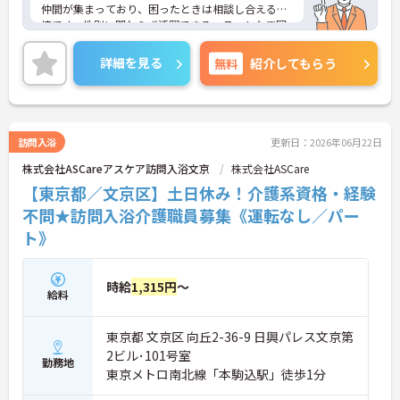
仲間が集まっており、困ったときは相談し合える環
境です。性別に関わらず活躍できるフラットな雰囲
気があります。
＜電動自転車でラクラク移動！身体への負担を軽減
詳細を見る
無料
紹介してもらう
＞会社から1人1台、専用の電動自転車が支給されま
す（一部例外あり）。お客様のご自宅への移動が快
適になるだけでなく、貸与された自転車での通勤も
可能です。移動の負担を減らして元気にケアに向き
合えます。
訪問入浴
更新日：2026年06月22日
＜頑張りがしっかり給与に反映される仕組み＞「社
株式会社ASCareアスケア訪問入浴文京
株式会社ASCare
員を大事にする」をモットーに、業界トップクラス
の給与水準を目指しています。賞与は年2回あり、資
【東京都／文京区】土日休み！介護系資格・経験
格手当や土日出勤手当も充実。キャリアパスも明確
不問★訪問入浴介護職員募集《運転なし／パー
で、管理者へのステップアップなど、頑張りに応じ
ト》
て収入もやりがいもアップします。
時給
1,315円
～
給料
東京都 文京区 向丘2-36-9 日興パレス文京第
2ビル･101号室
勤務地
東京メトロ南北線「本駒込駅」徒歩1分