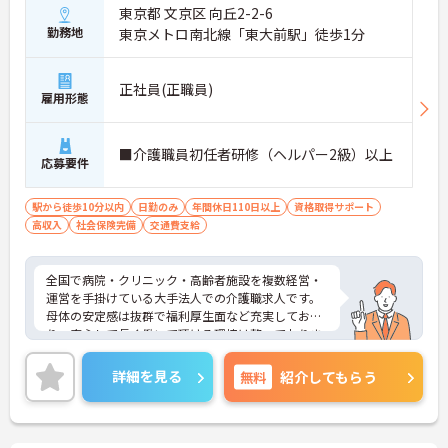
東京都 文京区 向丘2-2-6
勤務地
東京メトロ南北線「東大前駅」徒歩1分
正社員(正職員)
雇用形態
■介護職員初任者研修（ヘルパー2級）以上
応募要件
駅から徒歩10分以内
日勤のみ
年間休日110日以上
資格取得サポート
高収入
社会保険完備
交通費支給
全国で病院・クリニック・高齢者施設を複数経営・
運営を手掛けている大手法人での介護職求人です。
母体の安定感は抜群で福利厚生面など充実してお
り、安心して長く働いて頂ける環境は整っておりま
す。
年間休日数も120日と多くワークライフバランスも
詳細を見る
無料
紹介してもらう
取りやすくプライベートの時間も大切にして頂けま
す。
ご興味のある方はぜひお気軽にお問い合わせくださ
い。