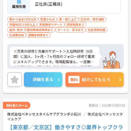
正社員(正職員)
雇用形態
駅から徒歩10分以内
残業少なめ
寮・借り上げ
託児所・育児補助
年間休日110日以上
資格取得サポート
研修制度あり
産休･育休･介護休暇取得実績あり
ボーナス・賞与あり
社会保険完備
交通費支給
退職金制度あり
＜充実の研修と先輩のサポート＞入社時研修（6日
間）に加え、3ヶ月・7ヶ月目のフォロー研修で着実
にスキルアップできます。現場配属後も、一定期間
は先輩社員とペアを組む「ダブルシフト」で業務を
習得できるので、一人で抱え込むことはありませ
ん。
詳細を見る
無料
紹介してもらう
＜頑張りが給与に直結！専門性を磨いて年収アップ
＞経験やスキルがしっかり給与に反映される仕組み
です。定期昇給に加え、独自の社内専門資格制度
（通称：マジ神）では、認知症ケアや介護技術など
の専門性を認定されると、1資格につき月給＋1万円
有料老人ホーム
更新日：2026年07月07日
（最大4万円）の手当がつきます。キャリアアップす
株式会社ベネッセスタイルケアグランダ小石川
株式会社ベネッセスタ
れば年収UPも目指せるため、高いモチベーションで
イルケア
働き続けられます。
＜家族も嬉しい！ベネッセグループならではの手厚
【東京都／文京区】働きやすさ◎業界トップクラ
い福利厚生＞ご家族も支える制度が満載♪産休・育