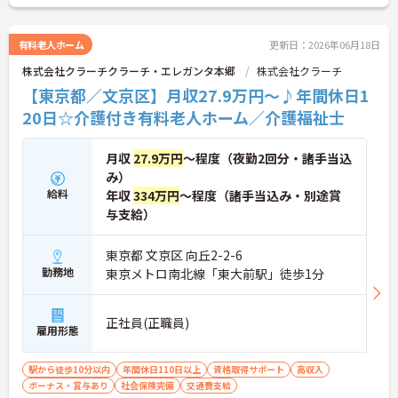
有料老人ホーム
更新日：2026年06月18日
株式会社クラーチクラーチ・エレガンタ本郷
株式会社クラーチ
【東京都／文京区】月収27.9万円～♪年間休日1
20日☆介護付き有料老人ホーム／介護福祉士
月収
27.9万円
～程度（夜勤2回分・諸手当込
み）
給料
年収
334万円
～程度（諸手当込み・別途賞
与支給）
東京都 文京区 向丘2-2-6
勤務地
東京メトロ南北線「東大前駅」徒歩1分
正社員(正職員)
雇用形態
駅から徒歩10分以内
年間休日110日以上
資格取得サポート
高収入
ボーナス・賞与あり
社会保険完備
交通費支給