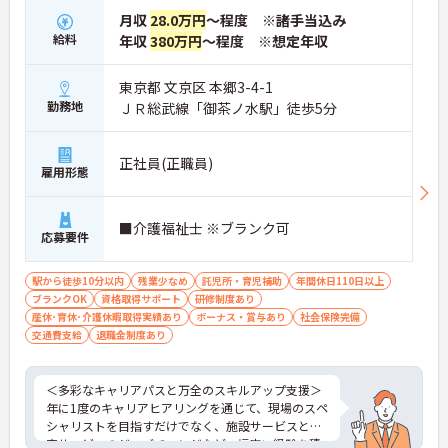
月収
28.0万円
～程度 ※諸手当込み
給料
年収
380万円
～程度 ※想定年収
東京都 文京区 本郷3-4-1
勤務地
ＪＲ総武線「御茶ノ水駅」徒歩5分
正社員(正職員)
雇用形態
■介護福祉士 ※ブランク可
応募要件
駅から徒歩10分以内
残業少なめ
託児所・育児補助
年間休日110日以上
ブランクOK
資格取得サポート
研修制度あり
産休･育休･介護休暇取得実績あり
ボーナス・賞与あり
社会保険完備
交通費支給
退職金制度あり
＜多彩なキャリアパスと万全のスキルアップ支援＞
年に1度のキャリアヒアリングを通じて、現場のスペ
シャリストを目指すだけでなく、施設サービスと在
宅サービスのジョブチェンジなど、幅広い経験を積