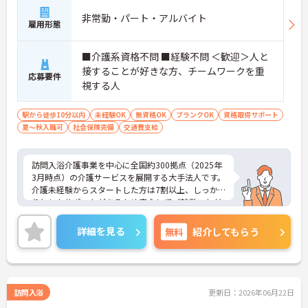
非常勤・パート・アルバイト
雇用形態
■介護系資格不問 ■経験不問 ＜歓迎＞人と
接することが好きな方、チームワークを重
応募要件
視する人
駅から徒歩10分以内
未経験OK
無資格OK
ブランクOK
資格取得サポート
夏～秋入職可
社会保険完備
交通費支給
訪問入浴介護事業を中心に全国約300拠点（2025年
3月時点）の介護サービスを展開する大手法人です。
介護未経験からスタートした方は7割以上、しっか
りとしたサポートがあるため安心してご就業いただ
けます。お風呂に入れなくて困っている方に、手を
差し伸べてあげられるとてもやりがいのあるお仕事
詳細を見る
無料
紹介してもらう
です。ご興味ある方には、面接対策ポイントなど、
さらに詳細をお話しいたしますのでお気軽にご相談
ください！
訪問入浴
更新日：2026年06月22日