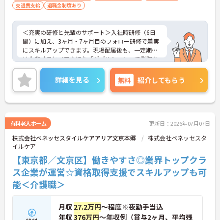
交通費支給
退職金制度あり
＜充実の研修と先輩のサポート＞入社時研修（6日
間）に加え、3ヶ月・7ヶ月目のフォロー研修で着実
にスキルアップできます。現場配属後も、一定期間
は先輩社員とペアを組む「ダブルシフト」で業務を
習得できるので、一人で抱え込むことはありませ
ん。
詳細を見る
無料
紹介してもらう
＜頑張りが給与に直結！専門性を磨いて年収アップ
＞経験やスキルがしっかり給与に反映される仕組み
です。定期昇給に加え、独自の社内専門資格制度
（通称：マジ神）では、認知症ケアや介護技術など
の専門性を認定されると、1資格につき月給＋1万円
有料老人ホーム
更新日：2026年07月07日
（最大4万円）の手当がつきます。キャリアアップす
株式会社ベネッセスタイルケアアリア文京本郷
株式会社ベネッセスタ
れば年収UPも目指せるため、高いモチベーションで
イルケア
働き続けられます。
＜家族も嬉しい！ベネッセグループならではの手厚
【東京都／文京区】働きやすさ◎業界トップクラ
い福利厚生＞ご家族も支える制度が満載♪産休・育
ス企業が運営☆資格取得支援でスキルアップも可
休の取得実績も多数あり、ライフステージが変わっ
能＜介護職＞
ても長く安心して働き続けられる環境が整っていま
す。
月収
27.2万円
～程度※夜勤手当込
年収
376万円
～年収例（賞与2ヶ月、平均残