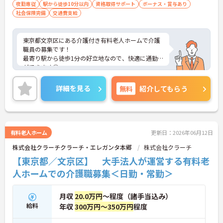
夜勤専従
駅から徒歩10分以内
資格取得サポート
ボーナス・賞与あり
社会保険完備
交通費支給
東京都文京区にある介護付き有料老人ホームで介護
職員の募集です！
最寄り駅から徒歩1分の好立地なので、快適に通勤
ができます◎
資格取得支援制度もあるので働きながらスキルアッ
プも目指せます♪
詳細を見る
無料
紹介してもらう
ご興味ある方は面接ポイントをお伝えしますので、
お気軽にご連絡ください。
有料老人ホーム
更新日：2026年06月12日
株式会社クラーチクラーチ・エレガンタ本郷
株式会社クラーチ
【東京都／文京区】 大手法人が運営する有料老
人ホームでの介護職募集＜日勤・常勤＞
月収
20.0万円
～程度（諸手当込み）
給料
年収
300万円～350万円
程度