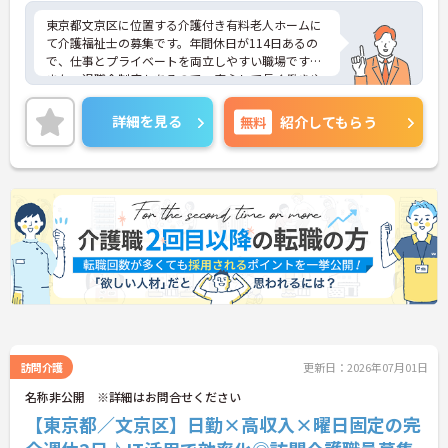
東京都文京区に位置する介護付き有料老人ホームに
て介護福祉士の募集です。年間休日が114日あるの
で、仕事とプライベートを両立しやすい職場です♪
また、退職金制度もあるので、安心して長く働きや
すい環境が整っています◎ご興味のある方は、面接
ポイントをお伝えしますので、お気軽にご連絡くだ
詳細を見る
無料
紹介してもらう
さい。
訪問介護
更新日：2026年07月01日
名称非公開 ※詳細はお問合せください
【東京都／文京区】日勤×高収入×曜日固定の完