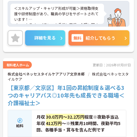
＜スキルアップ・キャリア形成が可能＞資格取得支
援や研修制度があり、職員の学びをサポートされて
います！
＜ワークライフバランスを重視＞育児・介護に関す
る制度や社宅制度、各種手当など、長く安心して働
きやすい環境が整っています。
詳細を見る
無料
紹介してもらう
＜寄り添ったケアの実施＞利用者さまに深く寄り添
ったサービスの提供を目指し、職員の専門性を高め
るような人材育成にも注力されています。
ご興味のある方には、面接対策ポイント等、さらに
詳細をお話ししますのでお気軽にご相談ください！
有料老人ホーム
更新日：2026年07月07日
株式会社ベネッセスタイルケアアリア文京本郷
株式会社ベネッセスタ
イルケア
【東京都／文京区】年1回の昇給制度＆選べる3
つのキャリアパス◎10年先も成長できる職場＜
介護福祉士＞
月収
30.0万円～32.2万円
程度※夜勤手当込
年収
412万円
～※残業月10時間、夜勤平均5
給料
回、各種手当・賞与を含んだ例です