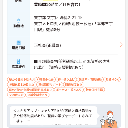
給料
業時間10時間／月を含む）
東京都 文京区 湯島2-21-15
東京メトロ丸ノ内線(池袋－荻窪)「本郷三丁
勤務地
目駅」徒歩8分
正社員(正職員)
雇用形態
■介護職員初任者研修以上 ※無資格の方も
応募要件
応募可（資格支援制度あり）
駅から徒歩10分以内
残業少なめ
寮・借り上げ
託児所・育児補助
無資格OK
年間休日110日以上
資格取得サポート
研修制度あり
産休･育休･介護休暇取得実績あり
ボーナス・賞与あり
社会保険完備
交通費支給
退職金制度あり
＜スキルアップ・キャリア形成が可能＞資格取得支
援や研修制度があり、職員の学びをサポートされて
います！
＜ワークライフバランスを重視＞育児・介護に関す