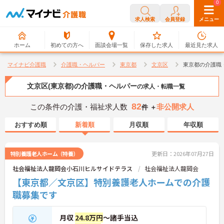
0
0
求人検索
会員登録
メニュー
ホーム
初めての方へ
面談会場一覧
保存した求人
最近見た求人
マイナビ介護職
介護職・ヘルパー
東京都
文京区
東京都の介護職
文京区(東京都)の介護職・ヘルパー
の求人・転職一覧
82
この条件の介護・福祉求人数
非公開求人
件 ＋
おすすめ順
新着順
月収順
年収順
特別養護老人ホーム（特養）
更新日：2026年07月27日
社会福祉法人龍岡会小石川ヒルサイドテラス
社会福祉法人龍岡会
【東京都／文京区】特別養護老人ホームでの介護
職募集です
月収
24.8万円
～諸手当込