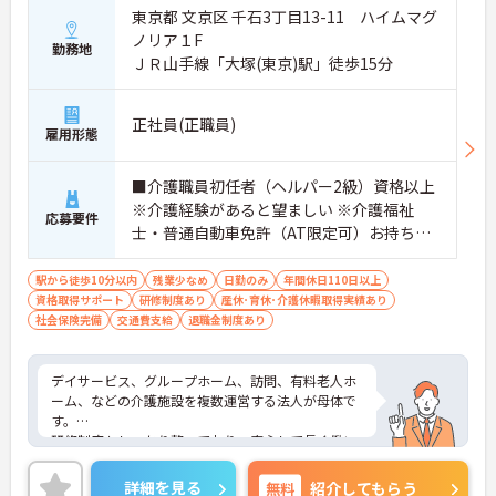
経験を問わずスタートできる募集です
東京都 文京区 千石3丁目13-11 ハイムマグ
・経験不問
ノリア１F
・学歴不問
勤務地
ＪＲ山手線「大塚(東京)駅」徒歩15分
・初任者研修修了者が応募可能
→ 新たな環境で介護職としてキャリア形成を目指せ
ます♪
正社員(正職員)
雇用形態
■介護職員初任者（ヘルパー2級）資格以上
※介護経験があると望ましい ※介護福祉
応募要件
士・普通自動車免許（AT限定可）お持ちの
方尚可
駅から徒歩10分以内
残業少なめ
日勤のみ
年間休日110日以上
資格取得サポート
研修制度あり
産休･育休･介護休暇取得実績あり
社会保険完備
交通費支給
退職金制度あり
デイサービス、グループホーム、訪問、有料老人ホ
ーム、などの介護施設を複数運営する法人が母体で
す。
研修制度もしっかり整っており、安心して長く働い
ていただけます。残業も少なめですのでプライベー
トとの両立もしやすい環境ですご興味のある方は是
詳細を見る
無料
紹介してもらう