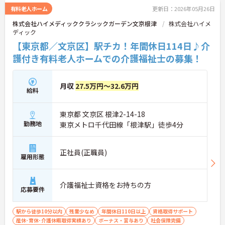
有料老人ホーム
更新日：2026年05月26日
株式会社ハイメディッククラシックガーデン文京根津
株式会社ハイメ
ディック
【東京都／文京区】駅チカ！年間休日114日♪介
護付き有料老人ホームでの介護福祉士の募集！
月収
27.5万円～32.6万円
給料
東京都 文京区 根津2-14-18
勤務地
東京メトロ千代田線「根津駅」徒歩4分
正社員(正職員)
雇用形態
介護福祉士資格をお持ちの方
応募要件
駅から徒歩10分以内
残業少なめ
年間休日110日以上
資格取得サポート
産休･育休･介護休暇取得実績あり
ボーナス・賞与あり
社会保険完備