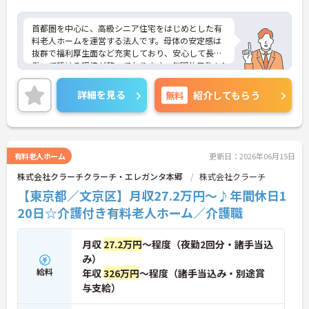
首都圏を中心に、高級シニア住宅をはじめとした有
料老人ホームを運営する法人です。母体の安定感は
抜群で福利厚生面など充実しており、安心して長く
働いて頂ける環境が整っております。年間休日数も1
20日と多くワークライフバランスも取りやすくプラ
イベートの時間も大切にして頂けます。ご興味のあ
詳細を見る
無料
紹介してもらう
る方はぜひお気軽にお問い合わせください。
有料老人ホーム
更新日：2026年06月15日
株式会社クラーチクラーチ・エレガンタ本郷
株式会社クラーチ
【東京都／文京区】月収27.2万円～♪年間休日1
20日☆介護付き有料老人ホーム／介護職
月収
27.2万円
～程度（夜勤2回分・諸手当込
み）
給料
年収
326万円
～程度（諸手当込み・別途賞
与支給）