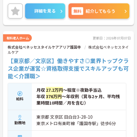
る制度や社宅制度、各種手当など、長く安心して働
きやすい環境が整っています。
詳細を見る
無料
紹介してもらう
＜寄り添ったケアの実施＞利用者さまに深く寄り添
ったサービスの提供を目指し、職員の専門性を高め
るような人材育成にも注力されています。
ご興味のある方には、面接対策ポイント等、さらに
詳細をお話ししますのでお気軽にご相談ください！
有料老人ホーム
更新日：2026年07月07日
株式会社ベネッセスタイルケアアリア護国寺
株式会社ベネッセスタイ
ルケア
【東京都／文京区】働きやすさ◎業界トップクラ
ス企業が運営☆資格取得支援でスキルアップも可
能＜介護職＞
月収
27.2万円
～程度※夜勤手当込
年収
376万円
～年収例（賞与2ヶ月、平均残
給料
業時間10時間／月を含む）
東京都 文京区 目白台3-28-10
勤務地
東京メトロ有楽町線「護国寺駅」徒歩6分