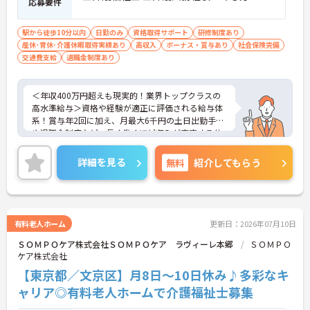
応募要件
駅から徒歩10分以内
日勤のみ
資格取得サポート
研修制度あり
産休･育休･介護休暇取得実績あり
高収入
ボーナス・賞与あり
社会保険完備
交通費支給
退職金制度あり
＜年収400万円超えも現実的！業界トップクラスの
高水準給与＞資格や経験が適正に評価される給与体
系！賞与年2回に加え、月最大6千円の土日出勤手当
や退職金制度など、長く働くほど収入が安定する仕
組みが整っています
＜スマホ1台で完結！ICT活用で記録業務の負担を大
詳細を見る
無料
紹介してもらう
幅カット＞日々の記録やシフト確認はすべて自社開
発のスマホアプリで行えるため、手書き書類の作成
に追われることはありません。事務作業が効率化♪
本来の業務である「お客様へのケア」に集中できる
環境です。
有料老人ホーム
更新日：2026年07月10日
＜「夜勤なし」で管理者・スペシャリストを目指せ
ＳＯＭＰＯケア株式会社ＳＯＭＰＯケア ラヴィーレ本郷
ＳＯＭＰＯ
る明確なキャリアパス＞訪問介護のため夜勤がな
ケア株式会社
く、完全週休2日制で生活リズムを整えながら働け
ます。現場のプロとして極める道、マネジメント職
【東京都／文京区】月8日～10日休み♪多彩なキ
へ進む道とキャリアプランも多様化しています。
ャリア◎有料老人ホームで介護福祉士募集