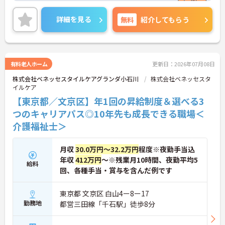
むことが可能です。
＜プライベートも充実させる嬉しい福利厚生＞仕事
詳細を見る
無料
紹介してもらう
の疲れを癒やすための制度も充実しています。各地
のレジャー施設や宿泊が最大80％オフになる優待制
度や、勤続5年ごとの「特別連続有給休暇（5日）」
など、リフレッシュできる機会がたくさん。年間公
休110日に加え、独自の休暇制度もしっかり整って
有料老人ホーム
更新日：2026年07月08日
いるため、オンオフのメリハリをつけて働けます。
株式会社ベネッセスタイルケアグランダ小石川
株式会社ベネッセスタ
イルケア
【東京都／文京区】年1回の昇給制度＆選べる3
つのキャリアパス◎10年先も成長できる職場＜
介護福祉士＞
月収
30.0万円～32.2万円
程度※夜勤手当込
年収
412万円
～※残業月10時間、夜勤平均5
給料
回、各種手当・賞与を含んだ例です
東京都 文京区 白山4ー8ー17
勤務地
都営三田線「千石駅」徒歩8分