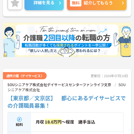
護業務へ専念しやすい環境です。後楽園駅徒歩10分
詳細を見る
無料
紹介してもらう
の立地で通勤しやすく、残業も少なめのため仕事と
プライベートの両立を目指せます。
■ 介護に集中できる職場環境
介護業務へ専念しやすい職場です
・業務ごとのスタッフ配置あり
・ユニット型特別養護老人ホーム
・2020年オープンの施設
→ 利用者様と向き合う時間を大切にできます♪
■ 通勤便利で働きやすい立地
通所介護（デイサービス）
更新日：2026年07月10日
SOUシニアケア株式会社デイサービスセンターファンライフ文京
SOU
複数路線が利用でき通勤しやすい環境です
シニアケア株式会社
・後楽園駅徒歩10分
【東京都／文京区】 都心にあるデイサービスで
・春日駅徒歩8分
・飯田橋駅徒歩12分
の介護職員募集！
→ ご自身に合った通勤ルートを選択できます♪
月収
18.0万円
～程度 諸手当込
■ 未経験から挑戦しやすい環境
給料