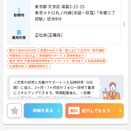
東京都 文京区 湯島2-21-15
東京メトロ丸ノ内線(池袋－荻窪)「本郷三丁
勤務地
目駅」徒歩8分
正社員(正職員)
雇用形態
駅から徒歩10分以内
残業少なめ
寮・借り上げ
託児所・育児補助
年間休日110日以上
資格取得サポート
研修制度あり
産休･育休･介護休暇取得実績あり
ボーナス・賞与あり
社会保険完備
交通費支給
退職金制度あり
＜充実の研修と先輩のサポート＞入社時研修（6日
間）に加え、3ヶ月・7ヶ月目のフォロー研修で着実
にスキルアップできます。現場配属後も、一定期間
は先輩社員とペアを組む「ダブルシフト」で業務を
習得できるので、一人で抱え込むことはありませ
ん。
詳細を見る
無料
紹介してもらう
＜頑張りが給与に直結！専門性を磨いて年収アップ
＞経験やスキルがしっかり給与に反映される仕組み
です。定期昇給に加え、独自の社内専門資格制度
（通称：マジ神）では、認知症ケアや介護技術など