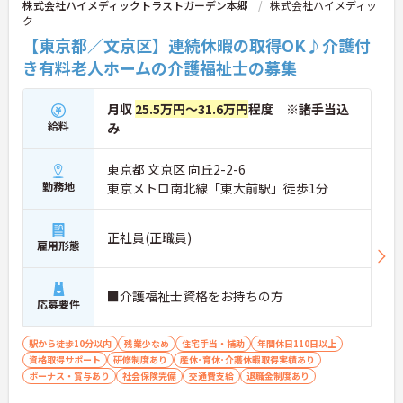
株式会社ハイメディックトラストガーデン本郷
株式会社ハイメディッ
ク
【東京都／文京区】連続休暇の取得OK♪介護付
き有料老人ホームの介護福祉士の募集
月収
25.5万円～31.6万円
程度 ※諸手当込
給料
み
東京都 文京区 向丘2-2-6
勤務地
東京メトロ南北線「東大前駅」徒歩1分
正社員(正職員)
雇用形態
■介護福祉士資格をお持ちの方
応募要件
駅から徒歩10分以内
残業少なめ
住宅手当・補助
年間休日110日以上
資格取得サポート
研修制度あり
産休･育休･介護休暇取得実績あり
ボーナス・賞与あり
社会保険完備
交通費支給
退職金制度あり