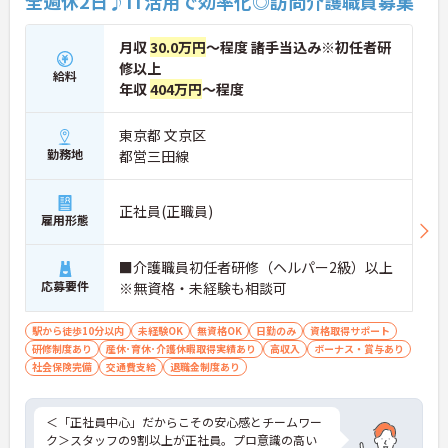
全週休2日♪IT活用で効率化◎訪問介護職員募集
月収
30.0万円
～程度 諸手当込み※初任者研
修以上
給料
年収
404万円
～程度
東京都 文京区
勤務地
都営三田線
正社員(正職員)
雇用形態
■介護職員初任者研修（ヘルパー2級）以上
応募要件
※無資格・未経験も相談可
駅から徒歩10分以内
未経験OK
無資格OK
日勤のみ
資格取得サポート
研修制度あり
産休･育休･介護休暇取得実績あり
高収入
ボーナス・賞与あり
社会保険完備
交通費支給
退職金制度あり
＜「正社員中心」だからこその安心感とチームワー
ク＞スタッフの9割以上が正社員。プロ意識の高い