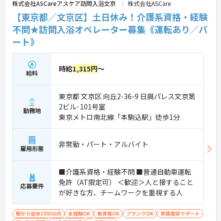
株式会社ASCareアスケア訪問入浴文京
株式会社ASCare
【東京都／文京区】土日休み！介護系資格・経験
不問★訪問入浴オペレーター募集《運転あり／パ
ート》
時給
1,315円
～
給料
東京都 文京区 向丘2-36-9 日興パレス文京第
2ビル･101号室
勤務地
東京メトロ南北線「本駒込駅」徒歩1分
非常勤・パート・アルバイト
雇用形態
■介護系資格・経験不問 ■普通自動車運転
免許（AT限定可） ＜歓迎＞人と接すること
応募要件
が好きな方、チームワークを重視する人
駅から徒歩10分以内
未経験OK
無資格OK
ブランクOK
資格取得サポート