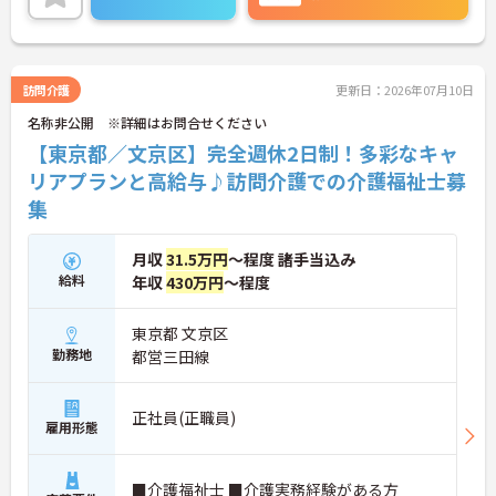
非お気あるにお問い合わせ下さい。
訪問介護
更新日：2026年07月10日
名称非公開 ※詳細はお問合せください
【東京都／文京区】完全週休2日制！多彩なキャ
リアプランと高給与♪訪問介護での介護福祉士募
集
月収
31.5万円
～程度 諸手当込み
給料
年収
430万円
～程度
東京都 文京区
勤務地
都営三田線
正社員(正職員)
雇用形態
■介護福祉士 ■介護実務経験がある方