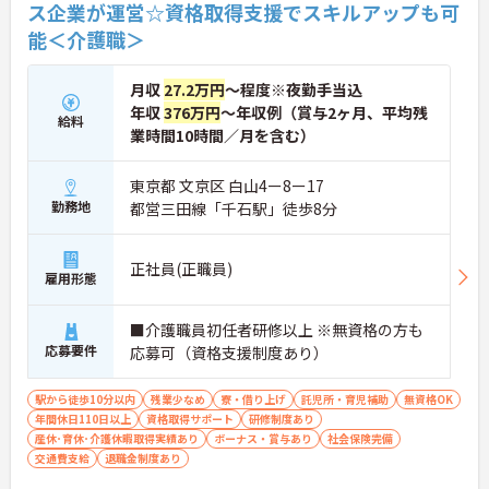
ス企業が運営☆資格取得支援でスキルアップも可
休の取得実績も多数あり、ライフステージが変わっ
能＜介護職＞
ても長く安心して働き続けられる環境が整っていま
す。
月収
27.2万円
～程度※夜勤手当込
年収
376万円
～年収例（賞与2ヶ月、平均残
給料
業時間10時間／月を含む）
東京都 文京区 白山4ー8ー17
勤務地
都営三田線「千石駅」徒歩8分
正社員(正職員)
雇用形態
■介護職員初任者研修以上 ※無資格の方も
応募要件
応募可（資格支援制度あり）
駅から徒歩10分以内
残業少なめ
寮・借り上げ
託児所・育児補助
無資格OK
年間休日110日以上
資格取得サポート
研修制度あり
産休･育休･介護休暇取得実績あり
ボーナス・賞与あり
社会保険完備
交通費支給
退職金制度あり