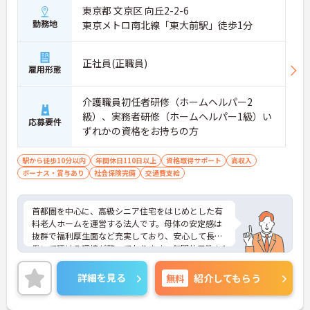
東京都 文京区 向丘2-2-6
勤務地
東京メトロ南北線「東大前駅」徒歩1分
正社員(正職員)
雇用形態
介護職員初任者研修（ホームヘルパー2
級）、実務者研修（ホームヘルパー1級）い
応募要件
ずれかの資格をお持ちの方
駅から徒歩10分以内
年間休日110日以上
資格取得サポート
高収入
ボーナス・賞与あり
社会保険完備
交通費支給
首都圏を中心に、高級シニア住宅をはじめとした有
料老人ホームを運営する法人です。母体の安定感は
抜群で福利厚生面など充実しており、安心して長く
働いて頂ける環境が整っております。年間休日数も1
20日と多くワークライフバランスも取りやすくプラ
イベートの時間も大切にして頂けます。ご興味のあ
詳細を見る
無料
紹介してもらう
る方はぜひお気軽にお問い合わせください。