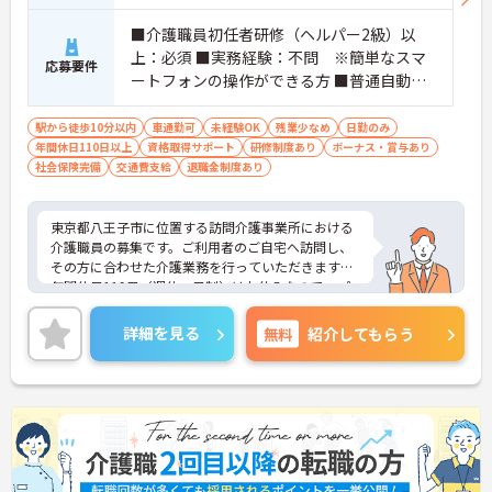
■介護職員初任者研修（ヘルパー2級）以
上：必須 ■実務経験：不問 ※簡単なスマ
応募要件
ートフォンの操作ができる方 ■普通自動車
運転免許（AT限定可）：あれば尚可
駅から徒歩10分以内
車通勤可
未経験OK
残業少なめ
日勤のみ
年間休日110日以上
資格取得サポート
研修制度あり
ボーナス・賞与あり
社会保険完備
交通費支給
退職金制度あり
東京都八王子市に位置する訪問介護事業所における
介護職員の募集です。ご利用者のご自宅へ訪問し、
その方に合わせた介護業務を行っていただきます。
年間休日119日（週休二日制）はお休みなので、プ
ライベートとのメリハリのある働き方が可能です。
また、研修制度があり、働きながらスキルアップが
詳細を見る
無料
紹介してもらう
目指せます。
ご興味のある方には、面接対策ポイントなど、さら
に詳細をお話しいたしますのでお気軽にご相談くだ
さい！