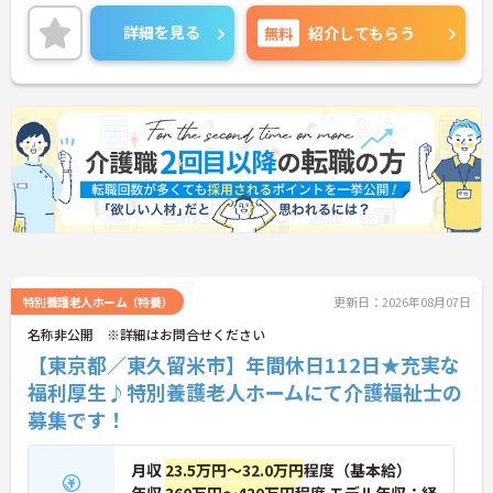
業務がしやすい環境づくりに取り組まれています。
残業は月平均10時間程度です。ワークライフバラン
詳細を見る
無料
紹介してもらう
スを保ちながらご勤務いただけます。
ご興味のある方には、面接対策ポイントなど、さら
に詳細をご案内しますのでお気軽にご相談くださ
い！
特別養護老人ホーム（特養）
更新日：2026年08月07日
名称非公開 ※詳細はお問合せください
【東京都／東久留米市】年間休日112日★充実な
福利厚生♪特別養護老人ホームにて介護福祉士の
募集です！
月収
23.5万円～32.0万円
程度（基本給）