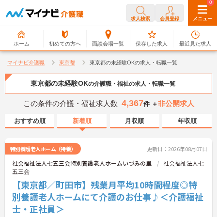
0
0
求人検索
会員登録
メニュー
ホーム
初めての方へ
面談会場一覧
保存した求人
最近見た求人
マイナビ介護職
東京都
東京都の未経験OKの求人・転職一覧
東京都の未経験OK
の介護職・福祉の求人・転職一覧
4,367
この条件の介護・福祉求人数
非公開求人
件 ＋
おすすめ順
新着順
月収順
年収順
特別養護老人ホーム（特養）
更新日：2026年08月07日
社会福祉法人七五三会特別養護老人ホームいづみの里
社会福祉法人七
五三会
【東京都／町田市】残業月平均10時間程度◎特
別養護老人ホームにて介護のお仕事♪＜介護福祉
士・正社員＞