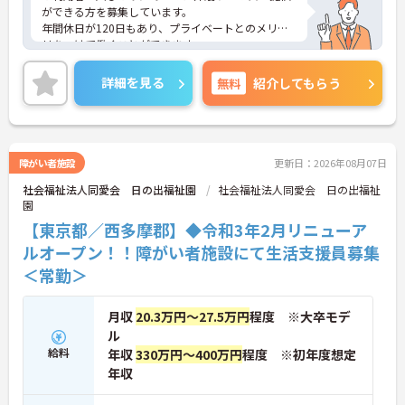
ができる方を募集しています。
年間休日が120日もあり、プライベートとのメリハ
リをつけて働くことができます。
ご興味のある方には、面接対策ポイントなど、さら
に詳細をお話しいたしますのでお気軽にご相談くだ
詳細を見る
無料
紹介してもらう
さい！
障がい者施設
更新日：2026年08月07日
社会福祉法人同愛会 日の出福祉園
社会福祉法人同愛会 日の出福祉
園
【東京都／西多摩郡】◆令和3年2月リニューア
ルオープン！！障がい者施設にて生活支援員募集
＜常勤＞
月収
20.3万円～27.5万円
程度 ※大卒モデ
ル
給料
年収
330万円～400万円
程度 ※初年度想定
年収