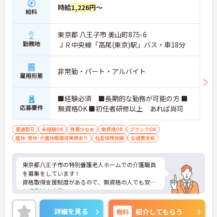
時給
1,226円
～
給料
東京都 八王子市 美山町875-6
勤務地
ＪＲ中央線「高尾(東京)駅」バス・車18分
非常勤・パート・アルバイト
雇用形態
■経験必須 ■長期的な勤務が可能の方 ■
応募要件
無資格OK ■初任者研修以上 あれば尚可
車通勤可
未経験OK
残業少なめ
無資格OK
ブランクOK
産休･育休･介護休暇取得実績あり
社会保険完備
交通費支給
東京都八王子市の特別養護老人ホームでの介護職員
を募集をしています！
資格取得支援制度があるので、無資格の人でも安心
して働けます◎
勤務時間や日数も相談可能なので自分のライフスタ
イルに合わせて働ける職場です♪
詳細を見る
無料
紹介してもらう
ご興味のある方は、面接のポイントをお伝えします