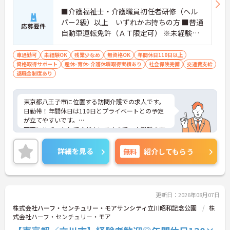
■介護福祉士・介護職員初任者研修（ヘル
パー2級）以上 いずれかお持ちの方 ■普通
応募要件
自動車運転免許（ＡＴ限定可） ※未経験の
方でも親切丁寧にサポート致します
車通勤可
未経験OK
残業少なめ
無資格OK
年間休日110日以上
資格取得サポート
産休･育休･介護休暇取得実績あり
社会保険完備
交通費支給
退職金制度あり
東京都八王子市に位置する訪問介護での求人です。
日勤帯！年間休日は110日とプライベートとの予定
が立てやすいです。
丁寧にサポートしてくださいますので、未経験の方
でも安心してご就業していただけます。
ご興味のある方は、お気軽にお問い合わせくださ
詳細を見る
無料
紹介してもらう
い。
更新日：2026年08月07日
株式会社ハーフ・センチュリー・モアサンシティ立川昭和記念公園
株
式会社ハーフ・センチュリー・モア