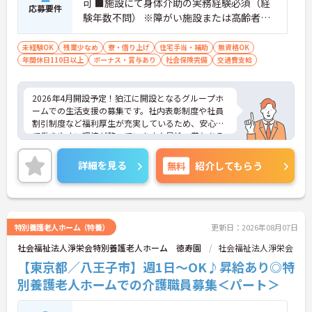
可 ■施設にて身体介助の実務経験必須（経
応募要件
験年数不問） ※障がい施設または高齢者施
設での勤務経験あれば尚可
未経験OK
残業少なめ
寮・借り上げ
住宅手当・補助
無資格OK
年間休日110日以上
ボーナス・賞与あり
社会保険完備
交通費支給
2026年4月開設予定！狛江に開設となるグループホ
ームでの生活支援の募集です。社内表彰制度や社員
割引制度など福利厚生が充実しているため、安心し
て働きやすい環境が整っています♪昇給・賞与ある
ため頑張りをしっかり評価される職場です☆ご興味
ある方は面接ポイントをお伝えしますので、お気軽
詳細を見る
無料
紹介してもらう
にご連絡ください。
特別養護老人ホーム（特養）
更新日：2026年08月07日
社会福祉法人淨栄会特別養護老人ホーム 徳寿園
社会福祉法人淨栄会
【東京都／八王子市】週1日～OK♪昇給あり◎特
別養護老人ホームでの介護職員募集＜パート＞