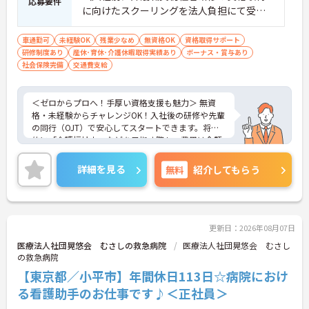
応募要件
に向けたスクーリングを法人負担にて受講
していただきます。） ■実務経験：不問
車通勤可
未経験OK
残業少なめ
無資格OK
資格取得サポート
研修制度あり
産休･育休･介護休暇取得実績あり
ボーナス・賞与あり
社会保険完備
交通費支給
＜ゼロからプロへ！手厚い資格支援も魅力＞ 無資
格・未経験からチャレンジOK！入社後の研修や先輩
の同行（OJT）で安心してスタートできます。将来
的に「介護福祉士」などを目指す際も、費用は全額
会社負担。一人ひとりの「学びたい」を全力で応援
します！
詳細を見る
無料
紹介してもらう
＜高収入＆選べる休みで充実＞ 月給32万円（夜勤あ
り）の厚待遇に加え、基本的に定時退社OK♪休日は
曜日固定の「完全週休2日制」で予定が立てやす
く、年間12日間の「特別有給休暇」も付与。しっか
り稼いでしっかり休む、メリハリある働き方が可能
更新日：2026年08月07日
です。
医療法人社団晃悠会 むさしの救急病院
医療法人社団晃悠会 むさし
＜意見を言い合えるフラットな関係＞ 気付きや提案
の救急病院
を遠慮なく共有できる、風通しの良い職場です。ご
【東京都／小平市】年間休日113日☆病院におけ
利用者様の小さな変化を見逃さない「観察眼」を大
切にし、スタッフ同士も互いに配慮し合える温かい
る看護助手のお仕事です♪＜正社員＞
関係性を築いています。