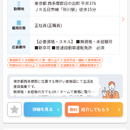
東京都 西多摩郡日の出町 平井376
勤務地
ＪＲ五日市線「秋川駅」徒歩15分
正社員(正職員)
雇用形態
【必要資格・スキル】 ■無資格・未経験可
応募要件
■新卒可 ■普通自動車運転免許 必須
車通勤可
未経験OK
寮・借り上げ
住宅手当・補助
無資格OK
年間休日110日以上
社会保険完備
交通費支給
退職金制度あり
東京都西多摩郡に位置する障がい者施設にて生活支
援員募集です。
無資格・未経験の方でもOK！チームで業務に取り組
み、しっかりと指導頂けますので、福祉業界に興味
のある方なら誰でも安心してお仕事を始められます
♪
詳細を見る
無料
紹介してもらう
ご興味のある方には、面接対策ポイントなど、さら
に詳細をお話いたしますので、お気軽にご相談くだ
さい。