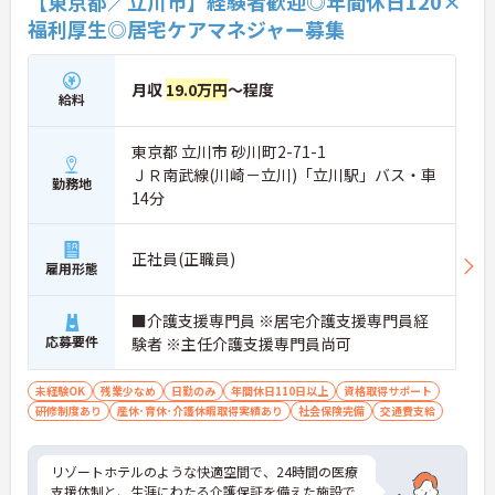
【東京都／立川市】経験者歓迎◎年間休日120×
福利厚生◎居宅ケアマネジャー募集
月収
19.0万円
～程度
給料
東京都 立川市 砂川町2-71-1
ＪＲ南武線(川崎－立川)「立川駅」バス・車
勤務地
14分
正社員(正職員)
雇用形態
■介護支援専門員 ※居宅介護支援専門員経
応募要件
験者 ※主任介護支援専門員尚可
未経験OK
残業少なめ
日勤のみ
年間休日110日以上
資格取得サポート
研修制度あり
産休･育休･介護休暇取得実績あり
社会保険完備
交通費支給
リゾートホテルのような快適空間で、24時間の医療
支援体制と、生涯にわたる介護保証を備えた施設で