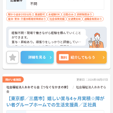
応募要件
不問
駅から徒歩10分以内
車通勤可
未経験OK
日勤のみ
研修制度あり
産休･育休･介護休暇取得実績あり
社会保険完備
交通費支給
退職金制度あり
経験不問！現場で働きながら経験を積んでいくこと
ができます。
賞与・昇給あり。頑張りをしっかりと評価している
ので、モチベーションを保ちやすい環境です。
ご興味がある方には、面接対策ポイントなど、さら
に詳細をお話しいたしますのでお気軽にご相談くだ
詳細を見る
無料
紹介してもらう
さい。
障がい者施設
更新日：2026年08月07日
社会福祉法人おおぞら会【つなぐなかまの家】
社会福祉法人おおぞら
会
【東京都／三鷹市】嬉しい賞与4ヶ月実積☆障が
い者グループホームでの生活支援員／正社員