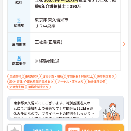
年収
360万円～420万円
程度 モデル年収：経
給料
験6年介護福祉士：390万
東京都 東久留米市
勤務地
ＪＲ中央線
正社員(正職員)
雇用形態
※経験者歓迎
応募要件
車通勤可
未経験OK
住宅手当・補助
年間休日110日以上
研修制度あり
産休･育休･介護休暇取得実績あり
ボーナス・賞与あり
社会保険完備
交通費支給
退職金制度あり
東京都東久留米市にございます、特別養護老人ホー
ムにて介護福祉士の募集です！年間休日112日★お
休み多めなので、プライベートの時間もしっかり確
保できます！明るく家庭の雰囲気漂う明るいホーム
です。研修制度も整っているのでスキルアップも目
指すことができる環境です。ご興味のある方は是非