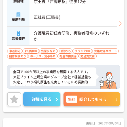
勤務地
京王線「西調布駅」徒歩12分
正社員(正職員)
雇用形態
介護職員初任者研修、実務者研修のいずれ
応募要件
か
車通勤可
未経験OK
残業少なめ
日勤のみ
ブランクOK
資格取得サポート
研修制度あり
ボーナス・賞与あり
社会保険完備
交通費支給
全国で100か所以上の事業所を展開する法人です。
東証プライム上場企業のグループ会社で経営基盤も
安定しており福利厚生も充実しているため長期的な
就業が叶いやすい環境です。
また、キャリアパス制度が整っているので、経験が
浅い方・ブランクがある方も高い目標をもって仕事
詳細を見る
無料
紹介してもらう
に取り組んでいただけます◎
ご興味ある方には、面接対策ポイントなど、さらに
詳細をお話しいたしますのでお気軽にご相談くださ
い！
更新日：2026年08月07日