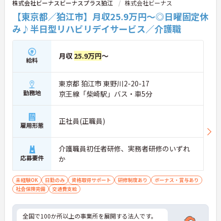
株式会社ビーナスビーナスプラス狛江
株式会社ビーナス
【東京都／狛江市】月収25.9万円～◎日曜固定休
み♪半日型リハビリデイサービス／介護職
月収
25.9万円
～
給料
東京都 狛江市 東野川2-20-17
勤務地
京王線「柴崎駅」バス・車5分
正社員(正職員)
雇用形態
介護職員初任者研修、実務者研修のいずれ
応募要件
か
未経験OK
日勤のみ
資格取得サポート
研修制度あり
ボーナス・賞与あり
社会保険完備
交通費支給
全国で100か所以上の事業所を展開する法人です。