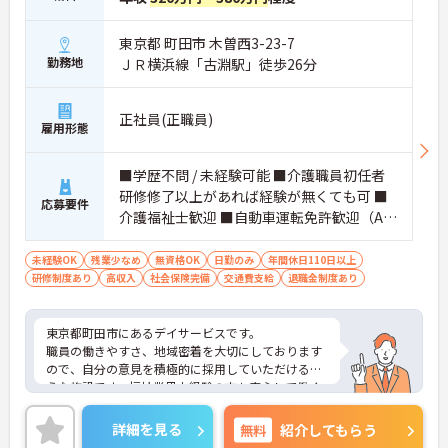
東京都 町田市 木曽西3-23-7
勤務地
ＪＲ横浜線「古淵駅」徒歩26分
正社員(正職員)
雇用形態
■学歴不問 / 未経験可能 ■介護職員初任者
研修修了以上があれば経験が無くても可 ■
応募要件
介護福祉士歓迎 ■自動車運転免許歓迎（AT
限定可）
未経験OK
残業少なめ
無資格OK
日勤のみ
年間休日110日以上
研修制度あり
高収入
社会保険完備
交通費支給
退職金制度あり
東京都町田市にあるデイサービスです。
職員の働きやすさ、地域密着を大切にしております
ので、自分の意見を積極的に採用していただけるよ
うな施設です。福祉業界未経験の方も安心して働く
ことができます。
ご質問などございましたらお気軽のお問い合わせく
詳細を見る
無料
紹介してもらう
ださい。