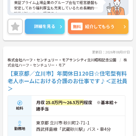
東証プライム上場企業のグループ会社で経営基盤も
安定しており福利厚生も充実しているため長期的な
就業が叶いやすい環境です。
また、キャリアパス制度が整っているので、経験が
浅い方・ブランクがある方も高い目標をもって仕事
詳細を見る
無料
紹介してもらう
に取り組んでいただけます◎
ご興味ある方には、面接対策ポイントなど、さらに
詳細をお話しいたしますのでお気軽にご相談くださ
い！
更新日：2026年08月07日
株式会社ハーフ・センチュリー・モアサンシティ立川昭和記念公園
株
式会社ハーフ・センチュリー・モア
【東京都／立川市】年間休日120日☆住宅型有料
老人ホームにおける介護のお仕事です♪＜正社員
＞
月収
25.0万円～26.5万円
程度 ※基本給＋
給料
諸手当
東京都 立川市 砂川町2-71-1
勤務地
西武拝島線「武蔵砂川駅」バス・車4分