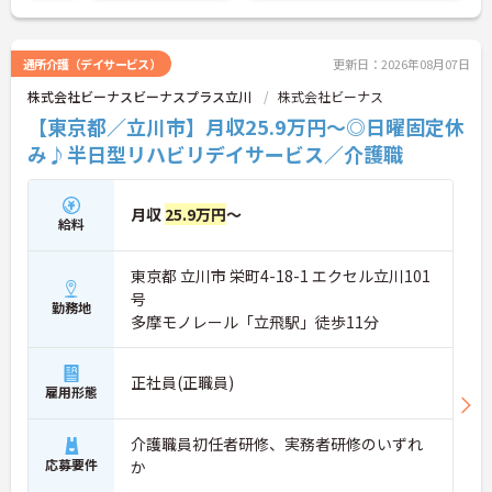
通所介護（デイサービス）
更新日：2026年08月07日
株式会社ビーナスビーナスプラス立川
株式会社ビーナス
【東京都／立川市】月収25.9万円～◎日曜固定休
み♪半日型リハビリデイサービス／介護職
月収
25.9万円
～
給料
東京都 立川市 栄町4-18-1 エクセル立川101
号
勤務地
多摩モノレール「立飛駅」徒歩11分
正社員(正職員)
雇用形態
介護職員初任者研修、実務者研修のいずれ
応募要件
か