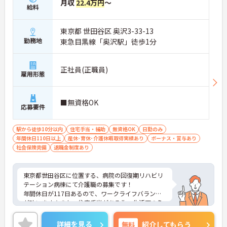
月収
22.4万円
～
給料
東京都 世田谷区 奥沢3-33-13
勤務地
東急目黒線「奥沢駅」徒歩1分
正社員(正職員)
雇用形態
■無資格OK
応募要件
駅から徒歩10分以内
住宅手当・補助
無資格OK
日勤のみ
年間休日110日以上
産休･育休･介護休暇取得実績あり
ボーナス・賞与あり
社会保険完備
退職金制度あり
東京都世田谷区に位置する、病院の回復期リハビリ
テーション病棟にて介護職の募集です！
年間休日が117日あるので、ワークライフバランス
が叶います☆また、住宅手当がある為、生活面の負
担を軽減し、安心して長く勤務していただけます♪
さらに、駅から徒歩1分の好立地なので通勤らくら
詳細を見る
無料
紹介してもらう