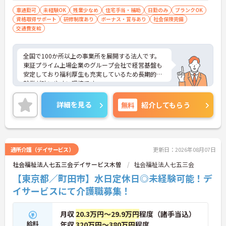
車通勤可
未経験OK
残業少なめ
住宅手当・補助
日勤のみ
ブランクOK
資格取得サポート
研修制度あり
ボーナス・賞与あり
社会保険完備
交通費支給
全国で100か所以上の事業所を展開する法人です。
東証プライム上場企業のグループ会社で経営基盤も
安定しており福利厚生も充実しているため長期的な
就業が叶いやすい環境です。
また、キャリアパス制度が整っているので、経験が
浅い方・ブランクがある方も高い目標をもって仕事
詳細を見る
無料
紹介してもらう
に取り組んでいただけます◎
ご興味ある方には、面接対策ポイントなど、さらに
詳細をお話しいたしますのでお気軽にご相談くださ
い！
通所介護（デイサービス）
更新日：2026年08月07日
社会福祉法人七五三会デイサービス木曽
社会福祉法人七五三会
【東京都／町田市】水日定休日◎未経験可能！デ
イサービスにて介護職募集！
月収
20.3万円～29.9万円
程度（諸手当込）
給料
年収
320万円～380万円
程度