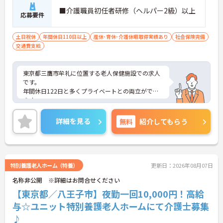
■介護職員初任者研修（ヘルパー2級）以上
応募要件
土日祝休
年間休日110日以上
産休･育休･介護休暇取得実績あり
社会保険完備
交通費支給
東京都三鷹市牟礼に位置する老人保健施設での求人
です。
年間休日122日と多くプライベートとの両立ができ
ます。
ご興味のある方はお気軽にお問い合わせ下さい。
詳細を見る
無料
紹介してもらう
特別養護老人ホーム（特養）
更新日：2026年08月07日
名称非公開 ※詳細はお問合せください
【東京都／八王子市】夜勤一回10,000円！高給
与☆ユニット特別養護老人ホームにて介護士募集
♪