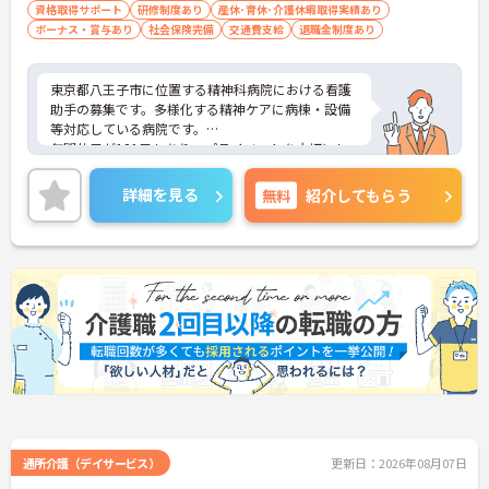
資格取得サポート
研修制度あり
産休･育休･介護休暇取得実績あり
ボーナス・賞与あり
社会保険完備
交通費支給
退職金制度あり
東京都八王子市に位置する精神科病院における看護
助手の募集です。多様化する精神ケアに病棟・設備
等対応している病院です。
年間休日が121日もあり、プライベートを大切にし
ながらご勤務いただけます。また、利用可能な託児
所として院内に保育室が完備されているので、子育
詳細を見る
無料
紹介してもらう
て世代の方も安心してご勤務いただけます。
ご興味のある方には、面接対策ポイントなど、さら
に詳細をお話しいたしますのでお気軽にご相談くだ
さい！
通所介護（デイサービス）
更新日：2026年08月07日