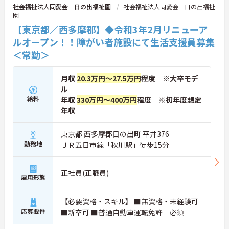
社会福祉法人同愛会 日の出福祉園
社会福祉法人同愛会 日の出福祉
園
【東京都／西多摩郡】◆令和3年2月リニューア
ルオープン！！障がい者施設にて生活支援員募集
＜常勤＞
月収
20.3万円～27.5万円
程度 ※大卒モデ
ル
給料
年収
330万円～400万円
程度 ※初年度想定
年収
東京都 西多摩郡日の出町 平井376
勤務地
ＪＲ五日市線「秋川駅」徒歩15分
正社員(正職員)
雇用形態
【必要資格・スキル】 ■無資格・未経験可
応募要件
■新卒可 ■普通自動車運転免許 必須