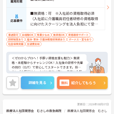
雇用形態
■無資格：可 ※入社前の資格取得必須
（入社前に介護職員初任者研修の資格取得
応募要件
に向けたスクーリングを法人負担にて受講
していただきます。） ■実務経験：不問
車通勤可
未経験OK
残業少なめ
無資格OK
資格取得サポート
研修制度あり
産休･育休･介護休暇取得実績あり
ボーナス・賞与あり
社会保険完備
交通費支給
＜ゼロからプロへ！手厚い資格支援も魅力＞ 無資
格・未経験からチャレンジOK！入社後の研修や先輩
の同行（OJT）で安心してスタートできます。将来
的に「介護福祉士」などを目指す際も、費用は全額
会社負担。一人ひとりの「学びたい」を全力で応援
します！
詳細を見る
無料
紹介してもらう
＜高収入＆選べる休みで充実＞ 月給32万円（夜勤あ
り）の厚待遇に加え、基本的に定時退社OK♪休日は
曜日固定の「完全週休2日制」で予定が立てやす
く、年間12日間の「特別有給休暇」も付与。しっか
り稼いでしっかり休む、メリハリある働き方が可能
更新日：2026年08月07日
です。
医療法人社団晃悠会 むさしの救急病院
医療法人社団晃悠会 むさし
＜意見を言い合えるフラットな関係＞ 気付きや提案