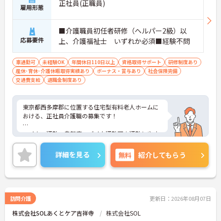
正社員(正職員)
雇用形態
■介護職員初任者研修（ヘルパー2級）以
応募要件
上、介護福祉士 いずれか必須■経験不問
車通勤可
未経験OK
年間休日110日以上
資格取得サポート
研修制度あり
産休･育休･介護休暇取得実績あり
ボーナス・賞与あり
社会保険完備
交通費支給
退職金制度あり
東京都西多摩郡に位置する住宅型有料老人ホームに
おける、正社員介護職の募集です！
マイカー通勤・自転車・バイク通勤可☆通勤しやす
い環境での就業です♪
詳細を見る
無料
紹介してもらう
ご興味ある方には、面接対策ポイントなど、さらに
詳細をお話しいたしますのでお気軽にご相談くださ
い。
訪問介護
更新日：2026年08月07日
株式会社SOLあくとケア吉祥寺
株式会社SOL