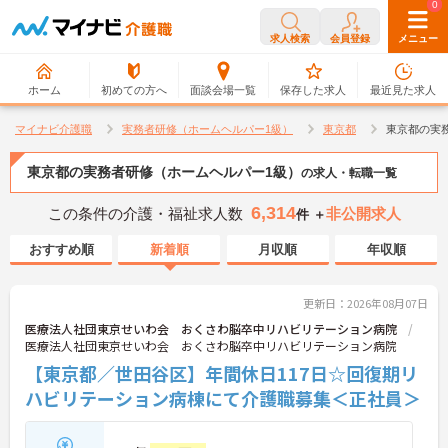
0
0
求人検索
会員登録
メニュー
ホーム
初めての方へ
面談会場一覧
保存した求人
最近見た求人
マイナビ介護職
実務者研修（ホームヘルパー1級）
東京都
東京都の実
東京都の実務者研修（ホームヘルパー1級）
の求人・転職一覧
6,314
この条件の介護・福祉求人数
非公開求人
件 ＋
おすすめ順
新着順
月収順
年収順
更新日：2026年08月07日
医療法人社団東京せいわ会 おくさわ脳卒中リハビリテーション病院
医療法人社団東京せいわ会 おくさわ脳卒中リハビリテーション病院
【東京都／世田谷区】年間休日117日☆回復期リ
ハビリテーション病棟にて介護職募集＜正社員＞