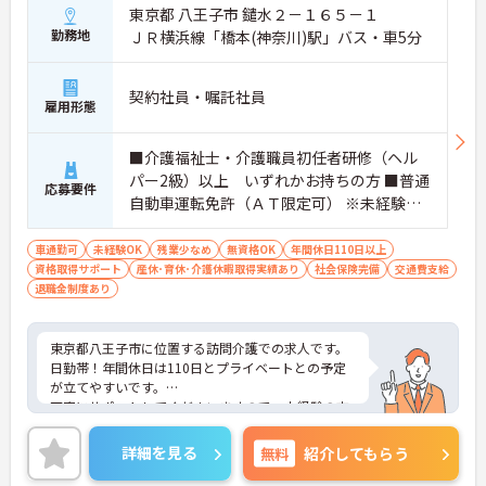
東京都 八王子市 鑓水２－１６５－１
勤務地
ＪＲ横浜線「橋本(神奈川)駅」バス・車5分
契約社員・嘱託社員
雇用形態
■介護福祉士・介護職員初任者研修（ヘル
パー2級）以上 いずれかお持ちの方 ■普通
応募要件
自動車運転免許（ＡＴ限定可） ※未経験の
方でも親切丁寧にサポート致します
車通勤可
未経験OK
残業少なめ
無資格OK
年間休日110日以上
資格取得サポート
産休･育休･介護休暇取得実績あり
社会保険完備
交通費支給
退職金制度あり
東京都八王子市に位置する訪問介護での求人です。
日勤帯！年間休日は110日とプライベートとの予定
が立てやすいです。
丁寧にサポートしてくださいますので、未経験の方
でも安心してご就業していただけます。
ご興味のある方は、お気軽にお問い合わせくださ
詳細を見る
無料
紹介してもらう
い。