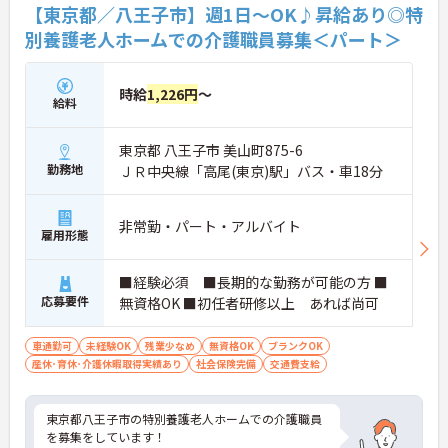
【東京都／八王子市】週1日～OK♪昇給あり◎特
別養護老人ホームでの介護職員募集＜パート＞
時給
1,226円
～
給料
東京都 八王子市 美山町875-6
勤務地
ＪＲ中央線「高尾(東京)駅」バス・車18分
非常勤・パート・アルバイト
雇用形態
■経験必須 ■長期的な勤務が可能の方 ■
応募要件
無資格OK ■初任者研修以上 あれば尚可
車通勤可
未経験OK
残業少なめ
無資格OK
ブランクOK
産休･育休･介護休暇取得実績あり
社会保険完備
交通費支給
東京都八王子市の特別養護老人ホームでの介護職員
を募集をしています！