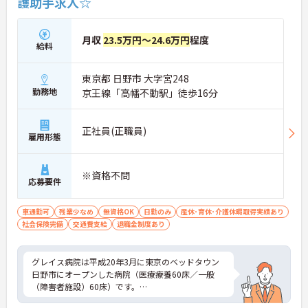
護助手求人☆
月収
23.5万円～24.6万円
程度
給料
東京都 日野市 大字宮248
勤務地
京王線「高幡不動駅」徒歩16分
正社員(正職員)
雇用形態
※資格不問
応募要件
車通勤可
残業少なめ
無資格OK
日勤のみ
産休･育休･介護休暇取得実績あり
社会保険完備
交通費支給
退職金制度あり
グレイス病院は平成20年3月に東京のベッドタウン
日野市にオープンした病院（医療療養60床／一般
（障害者施設）60床）です。