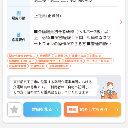
正社員(正職員)
雇用形態
■介護職員初任者研修（ヘルパー2級）以
上：必須 ■実務経験：不問 ※簡単なスマ
応募要件
ートフォンの操作ができる方 ■普通自動車
運転免許（AT限定可）：あれば尚可
駅から徒歩10分以内
車通勤可
未経験OK
残業少なめ
日勤のみ
年間休日110日以上
資格取得サポート
研修制度あり
ボーナス・賞与あり
社会保険完備
交通費支給
退職金制度あり
東京都八王子市に位置する訪問介護事業所における
介護職員の募集です。ご利用者のご自宅へ訪問し、
その方に合わせた介護業務を行っていただきます。
年間休日119日（週休二日制）はお休みなので、プ
ライベートとのメリハリのある働き方が可能です。
また、研修制度があり、働きながらスキルアップが
詳細を見る
無料
紹介してもらう
目指せます。
ご興味のある方には、面接対策ポイントなど、さら
に詳細をお話しいたしますのでお気軽にご相談くだ
さい！