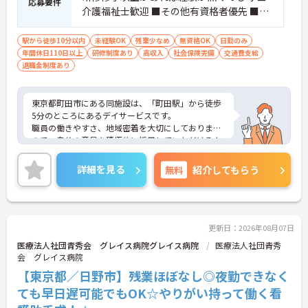
応募要件
介護福祉士歓迎 ■その他有資格者優先 ■自
動車運転免許歓迎（AT限定可）
駅から徒歩10分以内
未経験OK
残業少なめ
無資格OK
日勤のみ
年間休日110日以上
研修制度あり
高収入
社会保険完備
交通費支給
退職金制度あり
東京都町田市にある同施設は、「町田駅」から徒歩
5分のところにあるデイサービスです。
職員の働きやすさ、地域密着を大切にしております
ので、自分の意見を積極的に採用していただけるよ
うな施設です。福祉業界未経験の方も安心して働く
ことができます。
詳細を見る
無料
紹介してもらう
ご質問などございましたらお気軽のお問い合わせく
ださい。
更新日：2026年08月07日
医療法人社団青秀会 グレイス病院グレイス病院
医療法人社団青秀
会 グレイス病院
【東京都／日野市】残業ほぼなし◎夜勤できなく
ても早日遅可能でもOK☆やりがい持って働く看