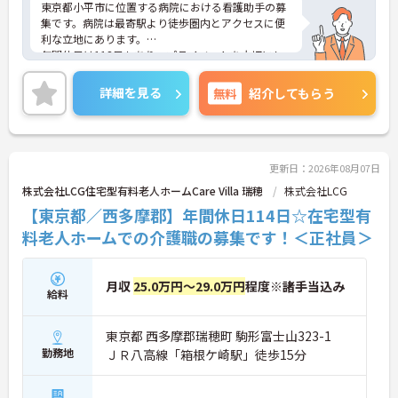
東京都小平市に位置する病院における看護助手の募
集です。病院は最寄駅より徒歩圏内とアクセスに便
利な立地にあります。
年間休日は113日もあり、プライベートを大切にし
ながらご勤務いただけます。また、研修制度があ
り、業務に不安がある方でも安心してご勤務いただ
詳細を見る
無料
紹介してもらう
けます。
ご興味のある方には、面接対策ポイントなど、さら
に詳細をご案内しますのでお気軽にご相談くださ
い！
更新日：2026年08月07日
株式会社LCG住宅型有料老人ホームCare Villa 瑞穂
株式会社LCG
【東京都／西多摩郡】年間休日114日☆在宅型有
料老人ホームでの介護職の募集です！＜正社員＞
月収
25.0万円～29.0万円
程度※諸手当込み
給料
東京都 西多摩郡瑞穂町 駒形富士山323-1
勤務地
ＪＲ八高線「箱根ケ崎駅」徒歩15分