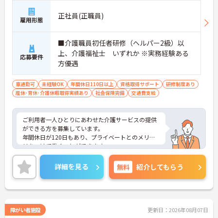
正社員(正職員)
雇用形態
■介護職員初任者研修（ヘルパー2級）以
上、介護福祉士 いずれか ※実務経験ある
応募要件
方優遇
車通勤可
未経験OK
年間休日110日以上
資格取得サポート
研修制度あり
産休･育休･介護休暇取得実績あり
社会保険完備
交通費支給
ご利用者一人ひとりにあわせた介護サービスの提供
ができる方を募集しています。
年間休日が120日もあり、プライベートとのメリハ
リをつけて働くことができます。
ご興味のある方には、面接対策ポイントなど、さら
に詳細をお話しいたしますのでお気軽にご相談くだ
詳細を見る
無料
紹介してもらう
さい！
障がい者施設
更新日：2026年08月07日