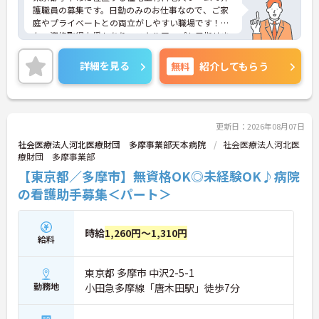
護職員の募集です。日勤のみのお仕事なので、ご家
庭やプライベートとの両立がしやすい職場です！ま
た、資格取得支援もあり、スキルアップも目指せま
す♪ご興味のある方はご面接のポイントお伝えしま
すのでご気軽にお問い合わせください。
詳細を見る
無料
紹介してもらう
更新日：2026年08月07日
社会医療法人河北医療財団 多摩事業部天本病院
社会医療法人河北医
療財団 多摩事業部
【東京都／多摩市】無資格OK◎未経験OK♪病院
の看護助手募集＜パート＞
時給
1,260円～1,310円
給料
東京都 多摩市 中沢2-5-1
勤務地
小田急多摩線「唐木田駅」徒歩7分