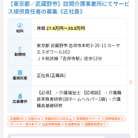
【東京都／武蔵野市】訪問介護事業所にてサービ
ス提供責任者の募集《正社員》
月収
27.6万円～30.8万円
給料
東京都 武蔵野市 吉祥寺本町3-20-11 カーサ
エスポワール102
勤務地
ＪＲ総武線「吉祥寺駅」徒歩12分
正社員(正職員)
雇用形態
【必須】 ・介護福祉士 【応相談】 ・介護職
員実務者研修(旧ホームヘルパー1級) ・介護
応募要件
職員基礎研修
未経験OK
日勤のみ
年間休日110日以上
資格取得サポート
研修制度あり
ボーナス・賞与あり
社会保険完備
交通費支給
退職金制度あり