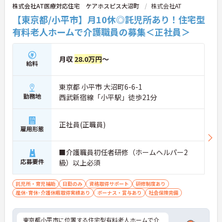
株式会社AT医療対応住宅 ケアホスピス大沼町
株式会社AT
【東京都/小平市】月10休◎託児所あり！住宅型
有料老人ホームで介護職員の募集＜正社員＞
月収
28.0万円
～
給料
東京都 小平市 大沼町6-6-1
勤務地
西武新宿線「小平駅」徒歩21分
正社員(正職員)
雇用形態
■介護職員初任者研修（ホームヘルパー2
応募要件
級）以上必須
託児所・育児補助
日勤のみ
資格取得サポート
研修制度あり
産休･育休･介護休暇取得実績あり
ボーナス・賞与あり
社会保険完備
東京都小平市に位置する住宅型有料老人ホームで介