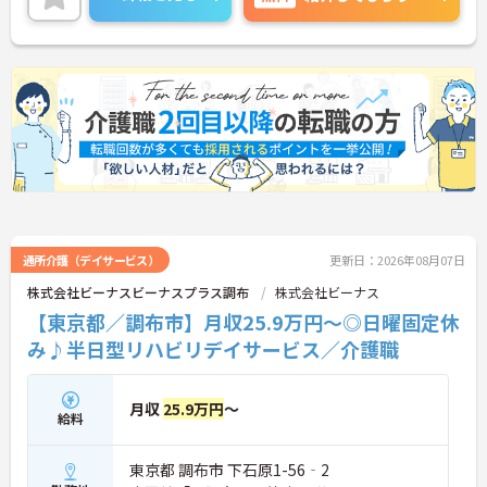
くです◎ご興味のある方には、面接対策ポイントな
ど、さらに詳細をお話しいたしますのでお気軽にご
相談ください！
通所介護（デイサービス）
更新日：2026年08月07日
株式会社ビーナスビーナスプラス調布
株式会社ビーナス
【東京都／調布市】月収25.9万円～◎日曜固定休
み♪半日型リハビリデイサービス／介護職
月収
25.9万円
～
給料
東京都 調布市 下石原1-56‐2