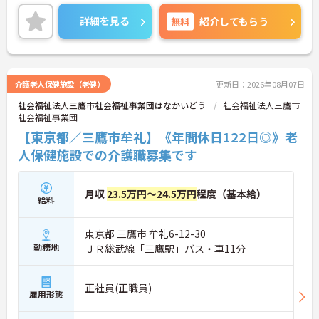
診療科目は内科・消化器内科・小児内科で、電子カ
ルテ、オーダリングシステムを導入しています。
詳細を見る
無料
紹介してもらう
看護基準は一般病棟（障害者施設）13:1、医療療養
病棟20:1です。
◇◆◇おすすめポイント◇◆◇
介護老人保健施設（老健）
更新日：2026年08月07日
社会福祉法人三鷹市社会福祉事業団はなかいどう
社会福祉法人三鷹市
・認定看護師資格取得支援制度の導入
社会福祉事業団
・職場環境アンケートの実施
【東京都／三鷹市牟礼】《年間休日122日◎》老
人保健施設での介護職募集です
・ポイント制報奨制度による賞与加算
やりがいを持って長く働き続けられる職場環境作り
月収
23.5万円～24.5万円
程度（基本給）
にも積極的に取り組んでおり、親子で働く看護師も
給料
活躍中です。
東京都 三鷹市 牟礼6-12-30
勤務地
ＪＲ総武線「三鷹駅」バス・車11分
正社員(正職員)
雇用形態