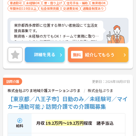
車通勤可
未経験OK
寮・借り上げ
住宅手当・補助
無資格OK
年間休日110日以上
社会保険完備
交通費支給
退職金制度あり
東京都西多摩郡に位置する障がい者施設にて生活支
援員募集です。
無資格・未経験の方でもOK！チームで業務に取り組
み、しっかりと指導頂けますので、福祉業界に興味
のある方なら誰でも安心してお仕事を始められます
♪
詳細を見る
無料
紹介してもらう
ご興味のある方には、面接対策ポイントなど、さら
に詳細をお話いたしますので、お気軽にご相談くだ
さい。
訪問介護
更新日：2026年08月07日
株式会社ぷりま地域介護ステーションぷりま
株式会社ぷりま
【東京都／八王子市】日勤のみ／未経験可／マイ
カー通勤可能♪訪問介護での介護職募集
月収
19.2万円～19.2万円
程度 諸手当込
給料