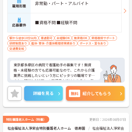
非常勤・パート・アルバイト
雇用形態
■資格不問 ■経験不問
応募要件
駅から徒歩10分以内
車通勤可
未経験OK
無資格OK
資格取得サポート
研修制度あり
産休･育休･介護休暇取得実績あり
ボーナス・賞与あり
交通費支給
東京都多摩区の病院で看護助手の募集です！無資
格・未経験の方でも応募可能なので、これから介護
業界に挑戦したいという方にピッタリの職場です♪
また、時給1,260円～＋交通費支給はもちろん、業
績・勤務実績による賞与実績あり！あなたの頑張り
がしっかり評価される職場です◎ご興味のある方は
詳細を見る
無料
紹介してもらう
面接ポイントをお伝えしますので、お気軽にご連絡
ください！
特別養護老人ホーム（特養）
更新日：2026年08月07日
社会福祉法人淨栄会特別養護老人ホーム 徳寿園
社会福祉法人淨栄会