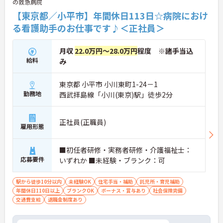
の救急病院
を遠慮なく共有できる、風通しの良い職場です。ご
【東京都／小平市】年間休日113日☆病院におけ
利用者様の小さな変化を見逃さない「観察眼」を大
切にし、スタッフ同士も互いに配慮し合える温かい
る看護助手のお仕事です♪＜正社員＞
関係性を築いています。
月収
22.0万円～28.0万円
程度 ※諸手当込
給料
み
東京都 小平市 小川東町1-24－1
勤務地
西武拝島線「小川(東京)駅」徒歩2分
正社員(正職員)
雇用形態
■初任者研修・実務者研修・介護福祉士：
応募要件
いずれか ■未経験・ブランク：可
駅から徒歩10分以内
未経験OK
住宅手当・補助
託児所・育児補助
年間休日110日以上
ブランクOK
ボーナス・賞与あり
社会保険完備
交通費支給
退職金制度あり