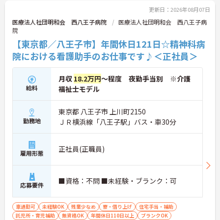
更新日：2026年08月07日
医療法人社団明和会 西八王子病院
医療法人社団明和会 西八王子病
院
【東京都／八王子市】年間休日121日☆精神科病
院における看護助手のお仕事です♪＜正社員＞
月収
18.2万円
～程度 夜勤手当別 ※介護
給料
福祉士モデル
東京都 八王子市 上川町2150
勤務地
ＪＲ横浜線「八王子駅」バス・車30分
正社員(正職員)
雇用形態
■資格：不問 ■未経験・ブランク：可
応募要件
車通勤可
未経験OK
残業少なめ
寮・借り上げ
住宅手当・補助
託児所・育児補助
無資格OK
年間休日110日以上
ブランクOK