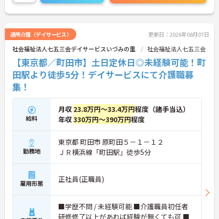
通所介護（デイサービス）
更新日：2026年08月07日
社会福祉法人七五三会デイサービスいづみの里
社会福祉法人七五三会
【東京都／町田市】土日定休日◎未経験可能！町
田駅より徒歩5分！デイサービスにて介護職募
集！
月収
23.8万円～33.4万円
程度（諸手当込）
給料
年収
330万円～390万円
程度
東京都 町田市 原町田５－１－１２
勤務地
ＪＲ横浜線「町田駅」徒歩5分
正社員(正職員)
雇用形態
■学歴不問 / 未経験可能 ■介護職員初任者
研修修了以上があれば経験が無くても可 ■