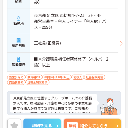
給料
み）
東京都 足立区 西伊興4-7-21 3F・4F
都営日暮里・舎人ライナー「舎人駅」バ
勤務地
ス・車5分
正社員(正職員)
雇用形態
■※介護職員初任者研修修了（ヘルパー2
応募要件
級）以上
残業少なめ
無資格OK
年間休日110日以上
高収入
社会保険完備
交通費支給
退職金制度あり
東京都足立区に位置するグループホームでの介護職
求人です。在宅医療・介護を中心に多数の事業を展
開する法人が母体で安定感は抜群です。ご興味のあ
る方には、面接対策ポイントなど、さらに詳細をお
話しいたしますのでお気軽にご相談ください。
詳細を見る
無料
紹介してもらう