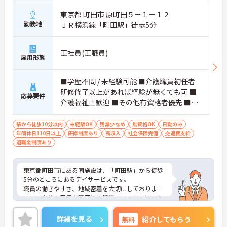
東京都 町田市 原町田５－１－１２
勤務地
ＪＲ横浜線「町田駅」徒歩5分
正社員(正職員)
雇用形態
■学歴不問 / 未経験可能 ■介護職員初任者
研修修了以上があれば経験が無くても可 ■
応募要件
介護福祉士歓迎 ■その他有資格者優先 ■自
動車運転免許歓迎（AT限定可）
駅から徒歩10分以内
未経験OK
残業少なめ
無資格OK
日勤のみ
年間休日110日以上
研修制度あり
高収入
社会保険完備
交通費支給
退職金制度あり
東京都町田市にある同施設は、「町田駅」から徒歩
5分のところにあるデイサービスです。
職員の働きやすさ、地域密着を大切にしております
ので、自分の意見を積極的に採用していただけるよ
うな施設です。福祉業界未経験の方も安心して働く
ことができます。
詳細を見る
無料
紹介してもらう
ご質問などございましたらお気軽のお問い合わせく