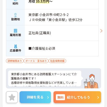
月収
35.5万円
～
給料
東京都 小金井市 中町2-9-2
勤務地
ＪＲ中央線「東小金井駅」徒歩12分
正社員(正職員)
雇用形態
■介護福祉士必須
応募要件
研修制度あり
ボーナス・賞与あり
社会保険完備
東京都小金井市にある訪問看護ステーションにて介
護職員の募集です！
各種研修や資格取得支援制度などが充実しています
ので、スキルアップを目指している方にもおすすめ
の求人です◎
ご興味のある方には、面接対策ポイントなど、さら
詳細を見る
無料
紹介してもらう
に詳細をお話しいたしますのでお気軽にご相談くだ
さい！