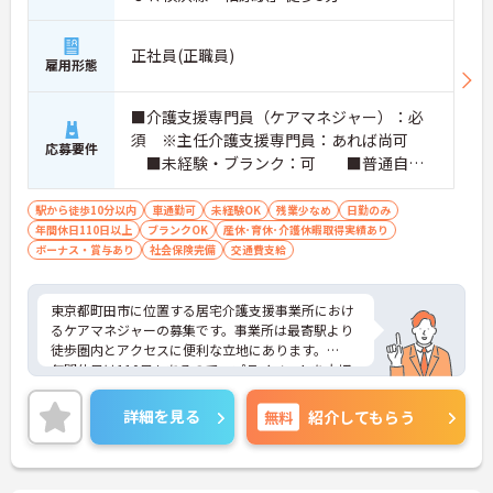
正社員(正職員)
雇用形態
■介護支援専門員（ケアマネジャー）：必
須 ※主任介護支援専門員：あれば尚可
応募要件
■未経験・ブランク：可 ■普通自動
車運転免許（AT限定可）：必須
駅から徒歩10分以内
車通勤可
未経験OK
残業少なめ
日勤のみ
年間休日110日以上
ブランクOK
産休･育休･介護休暇取得実績あり
ボーナス・賞与あり
社会保険完備
交通費支給
東京都町田市に位置する居宅介護支援事業所におけ
るケアマネジャーの募集です。事業所は最寄駅より
徒歩圏内とアクセスに便利な立地にあります。
年間休日は110日もあるので、プライベートを大切
にしながらご勤務いただけます。
ご興味のある方には、面接対策ポイントなど、さら
詳細を見る
無料
紹介してもらう
に詳細をお話しいたしますのでお気軽にご相談くだ
さい！