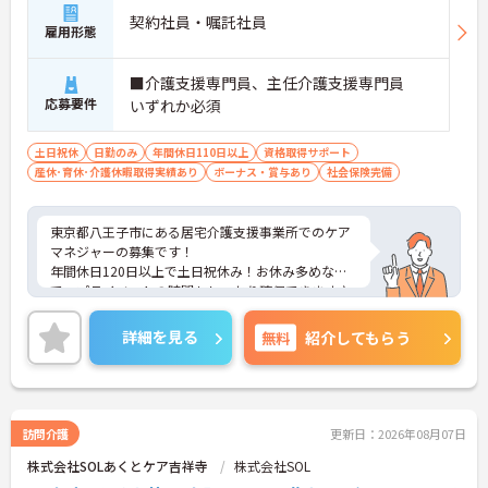
契約社員・嘱託社員
雇用形態
■介護支援専門員、主任介護支援専門員
応募要件
いずれか必須
土日祝休
日勤のみ
年間休日110日以上
資格取得サポート
産休･育休･介護休暇取得実績あり
ボーナス・賞与あり
社会保険完備
東京都八王子市にある居宅介護支援事業所でのケア
マネジャーの募集です！
年間休日120日以上で土日祝休み！お休み多めなの
で、プライベートの時間もしっかり確保できます♪
託児所が完備されておりますので、子育て中の方も
安心してご就業頂けます。
詳細を見る
無料
紹介してもらう
ご興味のある方には、面接対策ポイントなど、さら
に詳細をお話しいたしますのでお気軽にご相談くだ
さい！
訪問介護
更新日：2026年08月07日
株式会社SOLあくとケア吉祥寺
株式会社SOL