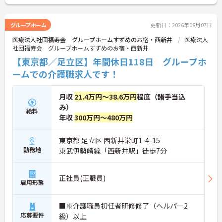
に詳細をお話しいたしますので、お気軽にご相談く
ださい。
グループホーム
更新日：2026年08月07日
医療法人社団福寿会 グループホームすずめのお宿・西新井
医療法人
社団福寿会 グループホームすずめのお宿・西新井
【東京都／足立区】年間休日118日 グループホ
ームでの介護職求人です！
月収
21.4万円～38.6万円
程度（諸手当込
み）
給料
年収
300万円～480万円
東京都 足立区 西新井栄町1-4-15
勤務地
東武伊勢崎線「西新井駅」徒歩7分
正社員(正職員)
雇用形態
■※介護職員初任者研修修了（ヘルパー2
応募要件
級）以上