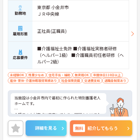
東京都 小金井市
勤務地
ＪＲ中央線
正社員(正職員)
雇用形態
■介護福祉士免許 ■介護福祉実務者研修
（ヘルパー1級） ■介護職員初任者研修（ヘ
応募要件
ルパー2級）
未経験OK
残業少なめ
住宅手当・補助
無資格OK
年間休日110日以上
産休･育休･介護休暇取得実績あり
社会保険完備
交通費支給
退職金制度あり
当施設は小金井市内で最初に作られた特別養護老人
ホームです。
介護員の人材育成は充実しており、時間をかけて介
護技術を一から教える体制があり、特養が初めての
方も安心して働けます。
詳細を見る
無料
紹介してもらう
ご興味のある方には、面接対策ポイントなど、さら