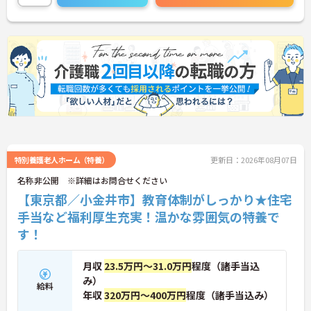
ださい。
特別養護老人ホーム（特養）
更新日：2026年08月07日
名称非公開 ※詳細はお問合せください
【東京都／小金井市】教育体制がしっかり★住宅
手当など福利厚生充実！温かな雰囲気の特養で
す！
月収
23.5万円～31.0万円
程度（諸手当込
み）
給料
年収
320万円～400万円
程度（諸手当込み）