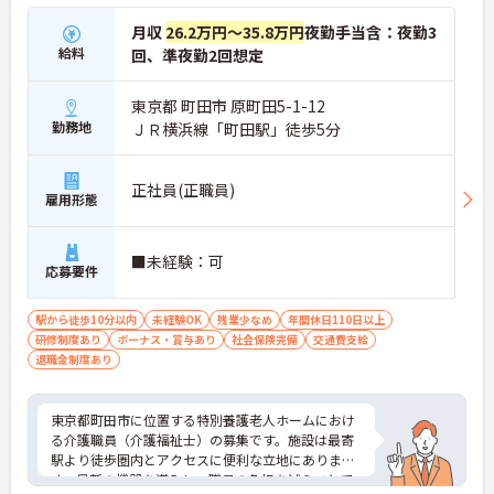
月収
26.2万円～35.8万円
夜勤手当含：夜勤3
給料
回、準夜勤2回想定
東京都 町田市 原町田5-1-12
勤務地
ＪＲ横浜線「町田駅」徒歩5分
正社員(正職員)
雇用形態
■未経験：可
応募要件
駅から徒歩10分以内
未経験OK
残業少なめ
年間休日110日以上
研修制度あり
ボーナス・賞与あり
社会保険完備
交通費支給
退職金制度あり
東京都町田市に位置する特別養護老人ホームにおけ
る介護職員（介護福祉士）の募集です。施設は最寄
駅より徒歩圏内とアクセスに便利な立地にありま
す。最新の機器を導入し、職員の負担を減らことで