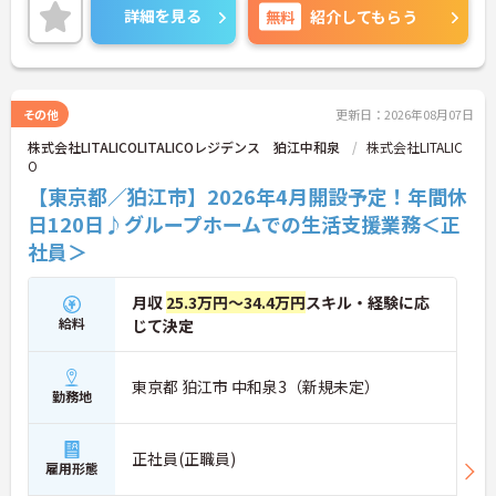
指すことができる環境です。ご興味のある方は是非
詳細を見る
無料
紹介してもらう
お気軽にお問い合わせください。
その他
更新日：2026年08月07日
株式会社LITALICOLITALICOレジデンス 狛江中和泉
株式会社LITALIC
O
【東京都／狛江市】2026年4月開設予定！年間休
日120日♪グループホームでの生活支援業務＜正
社員＞
月収
25.3万円～34.4万円
スキル・経験に応
給料
じて決定
東京都 狛江市 中和泉3（新規未定）
勤務地
正社員(正職員)
雇用形態