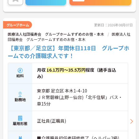
グループホーム
更新日：2026年08月07日
医療法人社団福寿会 グループホームすずめのお宿・本木
医療法人社
団福寿会 グループホームすずめのお宿・本木
【東京都／足立区】年間休日118日 グループホ
ームでの介護職求人です！
月収
16.1万円～35.5万円
程度（諸手当込
給料
み）
東京都 足立区 本木1-4-10
ＪＲ常磐線(上野－仙台)「北千住駅」バス・
勤務地
車15分
正社員(正職員)
雇用形態
■介護職員初任者研修修了（ヘルパー2級）