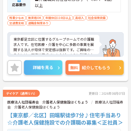
応募要件
以上
残業少なめ
無資格OK
年間休日110日以上
高収入
社会保険完備
交通費支給
退職金制度あり
東京都足立区に位置するグループホームでの介護職
求人です。在宅医療・介護を中心に多数の事業を展
開する法人が母体で安定感は抜群です。ご興味のあ
る方には、面接対策ポイントなど、さらに詳細をお
話しいたしますのでお気軽にご相談ください。
詳細を見る
無料
紹介してもらう
デイケア（通所リハ）
更新日：2026年08月07日
医療法人社団福寿会 介護老人保健施設はくちょう
医療法人社団福寿
会 介護老人保健施設はくちょう
【東京都／北区】田端駅徒歩7分♪住宅手当あり
☆介護老人保健施設での介護職の募集＜正社員＞