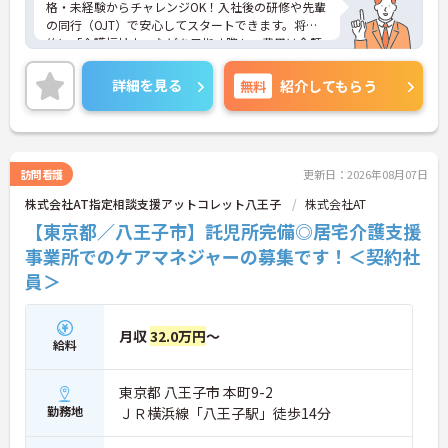
格・未経験からチャレンジOK！入社後の研修や先輩
の同行（OJT）で安心してスタートできます。将来
的に「介護福祉士」などを目指す際も、費用は全額
会社負担。一人ひとりの「学びたい」を全力で応援
します！
詳細を見る
無料
紹介してもらう
＜高収入＆選べる休みで充実＞ 月給32万円（夜勤あ
り）の厚待遇に加え、基本的に定時退社OK♪休日は
曜日固定の「完全週休2日制」で予定が立てやす
く、年間12日間の「特別有給休暇」も付与。しっか
り稼いでしっかり休む、メリハリある働き方が可能
訪問看護
更新日：2026年08月07日
です。
株式会社AT指定相談支援アットコレット八王子
株式会社AT
＜意見を言い合えるフラットな関係＞ 気付きや提案
を遠慮なく共有できる、風通しの良い職場です。ご
【東京都／八王子市】託児所完備◎居宅介護支援
利用者様の小さな変化を見逃さない「観察眼」を大
事業所でのケアマネジャーの募集です！＜契約社
切にし、スタッフ同士も互いに配慮し合える温かい
員＞
関係性を築いています。
月収
32.0万円
～
給料
東京都 八王子市 本町9-2
勤務地
ＪＲ横浜線「八王子駅」徒歩14分