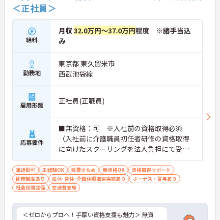
＜正社員＞
月収
32.0万円～37.0万円
程度 ※諸手当込
給料
み
東京都 東久留米市
勤務地
西武池袋線
正社員(正職員)
雇用形態
■無資格：可 ※入社前の資格取得必須
（入社前に介護職員初任者研修の資格取得
応募要件
に向けたスクーリングを法人負担にて受講
していただきます。） ■実務経験：不問
車通勤可
未経験OK
残業少なめ
無資格OK
資格取得サポート
研修制度あり
産休･育休･介護休暇取得実績あり
ボーナス・賞与あり
社会保険完備
交通費支給
＜ゼロからプロへ！手厚い資格支援も魅力＞ 無資