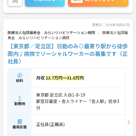
と職員に還元されます。
ご興味のある方には、面接対策ポイントなど、さら
に詳細をお話しいたしますのでお気軽にご相談くだ
さい！
更新日：2026年08月07日
医療法人社団福寿会 みらいリハビリテーション病院
医療法人社団福
寿会 みらいリハビリテーション病院
【東京都／足立区】日勤のみ◎最寄り駅から徒歩
圏内♪病院でソーシャルワーカーの募集です〈正
社員〉
月収
23.7万円～31.0万円
給料
東京都 足立区 入谷1-8-19
都営日暮里・舎人ライナー「舎人駅」徒歩3
勤務地
分
正社員(正職員)
雇用形態