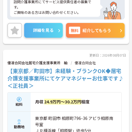
訪問介護事業所にてサービス提供責任者の募集で
す。
ご興味のある方はお問い合わせください。
詳細を見る
無料
紹介してもらう
更新日：2026年08月07日
優凜合同会社居宅介護支援事業所 紬
優凜合同会社
【東京都／町田市】未経験・ブランクOK◆居宅
介護支援事業所にてケアマネジャーお仕事です♪
＜正社員＞
月収
24.9万円～30.2万円
程度
給料
東京都 町田市 相原町796-36 アビラ相原南
号室
勤務地
ＪＲ横浜線「相原駅」徒歩5分