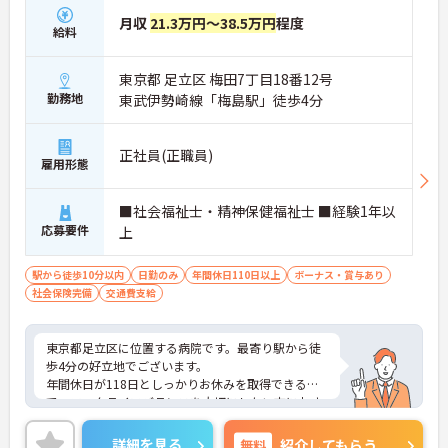
月収
21.3万円～38.5万円
程度
給料
東京都 足立区 梅田7丁目18番12号
勤務地
東武伊勢崎線「梅島駅」徒歩4分
正社員(正職員)
雇用形態
■社会福祉士・精神保健福祉士 ■経験1年以
応募要件
上
駅から徒歩10分以内
日勤のみ
年間休日110日以上
ボーナス・賞与あり
社会保険完備
交通費支給
東京都足立区に位置する病院です。最寄り駅から徒
歩4分の好立地でございます。
年間休日が118日としっかりお休みを取得できるの
で、ワークライフバランスを大切にしたい方におす
すめです。
昇給や賞与制度があり頑張りが評価されてしっかり
詳細を見る
無料
紹介してもらう