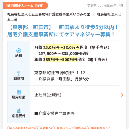
特別養護老人ホーム（特養）
更新日：2026年08月07日
社会福祉法人七五三会居宅介護支援事業所いづみの里
社会福祉法人七
五三会
【東京都／町田市】 町田駅より徒歩5分以内！
居宅介護支援事業所にてケアマネジャー募集！
月収
25.0万円～33.0万円
程度（諸手当込）
257,900円～335,000円程度
給料
年収
385万円～500万円
程度（諸手当込）
東京都 町田市 原町田5-1-12
勤務地
ＪＲ横浜線「町田駅」徒歩5分
正社員(正職員)
雇用形態
■介護支援専門員免許
応募要件
駅から徒歩10分以内
未経験OK
残業少なめ
日勤のみ
研修制度あり