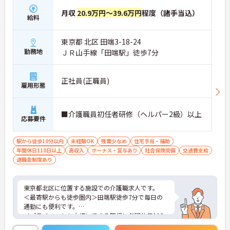
月収
20.9万円～39.6万円
程度（諸手当込）
給料
東京都 北区 田端3-18-24
勤務地
ＪＲ山手線「田端駅」徒歩7分
正社員(正職員)
雇用形態
■介護職員初任者研修（ヘルパー2級）以上
応募要件
駅から徒歩10分以内
未経験OK
残業少なめ
住宅手当・補助
年間休日110日以上
高収入
ボーナス・賞与あり
社会保険完備
交通費支給
退職金制度あり
東京都北区に位置する施設での介護職求人です。
＜最寄駅からも徒歩圏内＞田端駅徒歩7分で毎日の
通勤にも便利です。
＜プライベートも大切にできる職場＞年間休日118
日、リフレッシュ休暇あり！残業も5回程度／月と