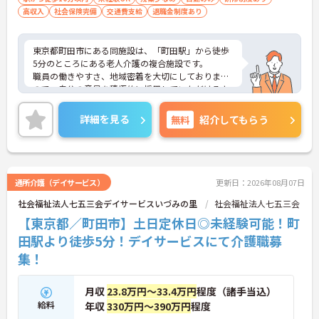
高収入
社会保険完備
交通費支給
退職金制度あり
東京都町田市にある同施設は、「町田駅」から徒歩
5分のところにある老人介護の複合施設です。
職員の働きやすさ、地域密着を大切にしております
ので、自分の意見を積極的に採用していただけるよ
うな施設です。研修も入念な計画に基づき、計画
的・段階的にレベルアップをはかりますので、福祉
詳細を見る
無料
紹介してもらう
業界未経験の方も安心して働くことができます。
ご質問などございましたらお気軽のお問い合わせく
ださい。
通所介護（デイサービス）
更新日：2026年08月07日
社会福祉法人七五三会デイサービスいづみの里
社会福祉法人七五三会
【東京都／町田市】土日定休日◎未経験可能！町
田駅より徒歩5分！デイサービスにて介護職募
集！
月収
23.8万円～33.4万円
程度（諸手当込）
給料
年収
330万円～390万円
程度