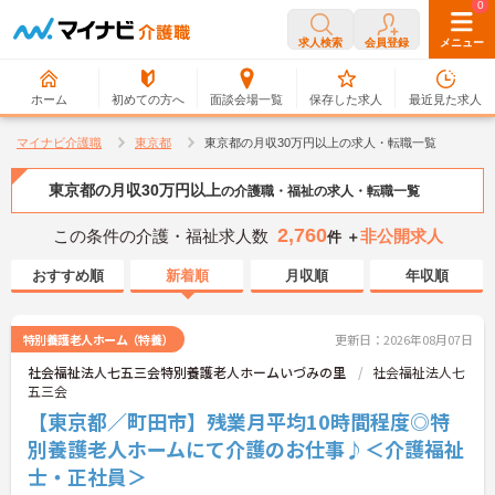
0
0
求人検索
会員登録
メニュー
ホーム
初めての方へ
面談会場一覧
保存した求人
最近見た求人
マイナビ介護職
東京都
東京都の月収30万円以上の求人・転職一覧
東京都の月収30万円以上
の介護職・福祉の求人・転職一覧
2,760
この条件の介護・福祉求人数
非公開求人
件 ＋
おすすめ順
新着順
月収順
年収順
特別養護老人ホーム（特養）
更新日：2026年08月07日
社会福祉法人七五三会特別養護老人ホームいづみの里
社会福祉法人七
五三会
【東京都／町田市】残業月平均10時間程度◎特
別養護老人ホームにて介護のお仕事♪＜介護福祉
士・正社員＞