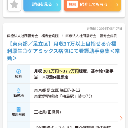
少なめです。
詳細を見る
無料
紹介してもらう
＜昇給・賞与実績あり＞頑張りがしっかりと評価さ
れる環境です。
ご興味ある方には、面接対策ポイントなど、さらに
詳細をお話しいたしますのでお気軽にご相談くださ
い。
更新日：2026年08月07日
医療法人社団福寿会 福寿会病院
医療法人社団福寿会 福寿会病院
【東京都／足立区】月収37万以上目指せる☆福
利厚生◎ケアミックス病院にて看護助手募集＜常
勤＞
月収
20.1万円～37.7万円
程度、基本給+諸手
給料
当 ※夜勤4回想定
東京都 足立区 梅田7-8-12
勤務地
東武伊勢崎線「梅島駅」徒歩7分
正社員(正職員)
雇用形態
【必要資格・スキル】 ■介護職員初任者研