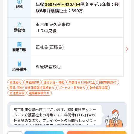
年収
360万円～420万円
程度 モデル年収：経
給料
験6年介護福祉士：390万
東京都 東久留米市
勤務地
ＪＲ中央線
正社員(正職員)
雇用形態
※経験者歓迎
応募要件
車通勤可
未経験OK
住宅手当・補助
年間休日110日以上
研修制度あり
産休･育休･介護休暇取得実績あり
ボーナス・賞与あり
社会保険完備
交通費支給
退職金制度あり
東京都東久留米市にございます、特別養護老人ホー
ムにて介護福祉士の募集です！年間休日112日★お
休み多めなので、プライベートの時間もしっかり確
保できます！明るく家庭の雰囲気漂う明るいホーム
です。研修制度も整っているのでスキルアップも目