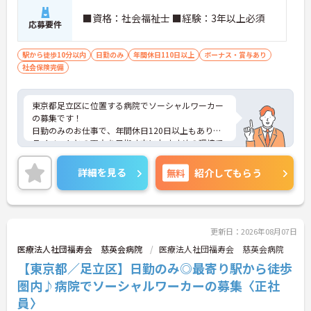
■資格：社会福祉士 ■経験：3年以上必須
応募要件
駅から徒歩10分以内
日勤のみ
年間休日110日以上
ボーナス・賞与あり
社会保険完備
東京都足立区に位置する病院でソーシャルワーカー
の募集です！
日勤のみのお仕事で、年間休日120日以上もありプ
ライベートとの両立を目指す方におすすめの環境で
す◎最寄り駅から徒歩圏内のため通勤も楽々♪天候
に左右されず通勤ができます！昇給や賞与制度があ
詳細を見る
無料
紹介してもらう
り、頑張りが評価されてしっかりと還元されます。
フォロー体制もあり、経験に関わらず安心してスタ
ートできます。
こちらの求人にご興味がございましたら面接のポイ
ントもお伝えしますので是非ご応募お待ちしており
更新日：2026年08月07日
ます。
医療法人社団福寿会 慈英会病院
医療法人社団福寿会 慈英会病院
【東京都／足立区】日勤のみ◎最寄り駅から徒歩
圏内♪病院でソーシャルワーカーの募集〈正社
員〉