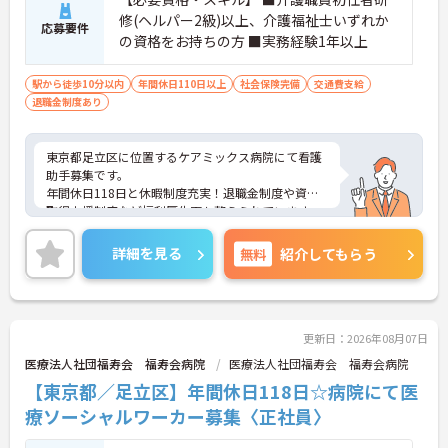
修(ヘルパー2級)以上、介護福祉士いずれか
応募要件
の資格をお持ちの方 ■実務経験1年以上
駅から徒歩10分以内
年間休日110日以上
社会保険完備
交通費支給
退職金制度あり
東京都足立区に位置するケアミックス病院にて看護
助手募集です。
年間休日118日と休暇制度充実！退職金制度や資格
取得支援制度など福利厚生面も整えられています。
ご興味のある方には、面接対策ポイントなど、さら
に詳細をお話いたしますので、お気軽にご相談くだ
詳細を見る
無料
紹介してもらう
さい。
更新日：2026年08月07日
医療法人社団福寿会 福寿会病院
医療法人社団福寿会 福寿会病院
【東京都／足立区】年間休日118日☆病院にて医
療ソーシャルワーカー募集〈正社員〉