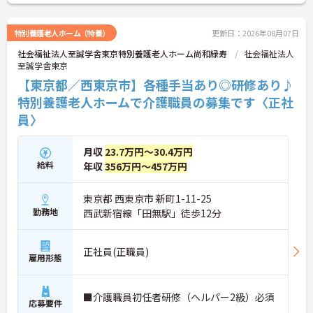
特別養護老人ホーム（特養）
更新日：2026年08月07日
社会福祉法人至誠学舎東京特別養護老人ホーム尚和緑寿
社会福祉法人
至誠学舎東京
【東京都／西東京市】各種手当あり◎研修あり♪
特別養護老人ホームで介護職員の募集です〈正社
員〉
月収
23.7万円～30.4万円
給料
年収
356万円～457万円
東京都 西東京市 新町1-11-25
勤務地
西武新宿線「田無駅」徒歩12分
正社員(正職員)
雇用形態
■介護職員初任者研修（ヘルパー2級）必須
応募要件