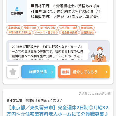
■資格不問 ※介護福祉士の資格あれば尚
可 ■施設にて身体介助の実務経験必須（経
応募要件
験年数不問） ※障がい施設または高齢者施
設での勤務経験あれば尚可
未経験OK
残業少なめ
寮・借り上げ
住宅手当・補助
無資格OK
年間休日110日以上
ボーナス・賞与あり
社会保険完備
交通費支給
2026年4月開設予定！狛江に開設となるグループホ
ームでの生活支援の募集です。社内表彰制度や社員
割引制度など福利厚生が充実しているため、安心し
て働きやすい環境が整っています♪昇給・賞与ある
ため頑張りをしっかり評価される職場です☆ご興味
ある方は面接ポイントをお伝えしますので、お気軽
詳細を見る
無料
紹介してもらう
にご連絡ください。
更新日：2026年08月07日
名称非公開 ※詳細はお問合せください
【東京都／東久留米市】完全週休2日制◎月給32
万円～☆住宅型有料老人ホームにて介護職募集♪