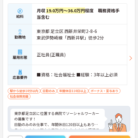
月収
19.0万円～36.0万円
程度 職務資格手
給料
当含む
東京都 足立区 西新井栄町2-8-6
勤務地
東武伊勢崎線「西新井駅」徒歩2分
正社員(正職員)
雇用形態
■資格：社会福祉士 ■経験：3年以上必須
応募要件
駅から徒歩10分以内
日勤のみ
年間休日110日以上
ボーナス・賞与あり
社会保険完備
東京都足立区に位置する病院でソーシャルワーカー
の募集です！
日勤のみのお仕事で、年間休日120日以上もありプ
ライベートとの両立を目指す方におすすめの環境で
す◎最寄り駅から徒歩圏内のため通勤も楽々♪天候