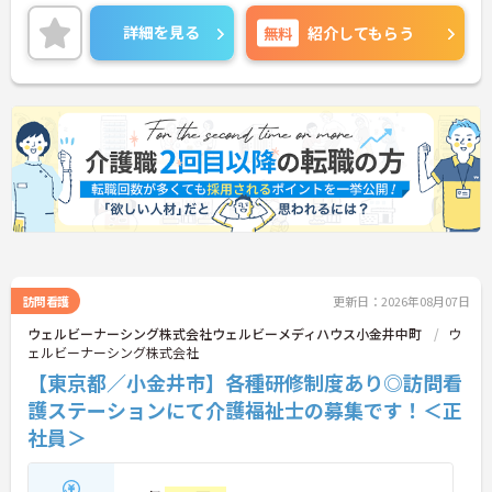
業務がしやすい環境づくりに取り組まれています。
残業は月平均10時間程度です。ワークライフバラン
詳細を見る
無料
紹介してもらう
スを保ちながらご勤務いただけます。
ご興味のある方には、面接対策ポイントなど、さら
に詳細をご案内しますのでお気軽にご相談くださ
い！
訪問看護
更新日：2026年08月07日
ウェルビーナーシング株式会社ウェルビーメディハウス小金井中町
ウ
ェルビーナーシング株式会社
【東京都／小金井市】各種研修制度あり◎訪問看
護ステーションにて介護福祉士の募集です！＜正
社員＞