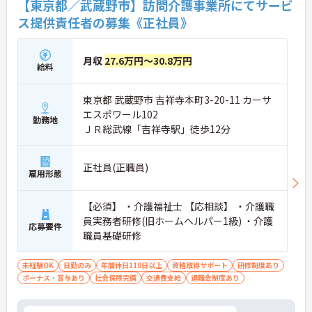
【東京都／武蔵野市】訪問介護事業所にてサービ
ス提供責任者の募集《正社員》
月収
27.6万円～30.8万円
給料
東京都 武蔵野市 吉祥寺本町3-20-11 カーサ
エスポワール102
勤務地
ＪＲ総武線「吉祥寺駅」徒歩12分
正社員(正職員)
雇用形態
【必須】 ・介護福祉士 【応相談】 ・介護職
員実務者研修(旧ホームヘルパー1級) ・介護
応募要件
職員基礎研修
未経験OK
日勤のみ
年間休日110日以上
資格取得サポート
研修制度あり
ボーナス・賞与あり
社会保険完備
交通費支給
退職金制度あり