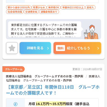
駅から徒歩10分以内
残業少なめ
無資格OK
年間休日110日以上
高収入
社会保険完備
交通費支給
退職金制度あり
東京都足立区に位置するグループホームでの介護職
求人です。在宅医療・介護を中心に多数の事業を展
開する法人が母体で安定感は抜群です。ご興味のあ
る方には、面接対策ポイントなど、さらに詳細をお
話しいたしますのでお気軽にご相談ください。
詳細を見る
無料
紹介してもらう
グループホーム
更新日：2026年08月07日
医療法人社団福寿会 グループホームすずめのお宿・西伊興
医療法人
社団福寿会 グループホームすずめのお宿・西伊興
【東京都／足立区】年間休日118日 グループホ
ームでの介護職求人です！
月収
16.1万円～35.5万円
程度（諸手当込