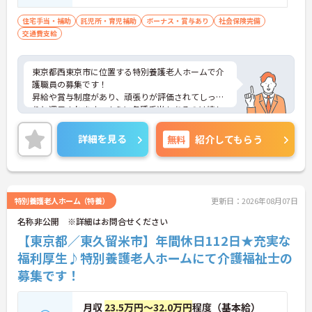
住宅手当・補助
託児所・育児補助
ボーナス・賞与あり
社会保険完備
交通費支給
東京都西東京市に位置する特別養護老人ホームで介
護職員の募集です！
昇給や賞与制度があり、頑張りが評価されてしっか
りと還元されます。さらに各種手当もあるのは嬉し
いポイントです◎残業ほぼなしのため仕事と私生活
の調和がとりやすい環境となっております！丁寧な
詳細を見る
無料
紹介してもらう
研修とフォロー体制で、ご自身のスキルアップもで
きます！
こちらの求人にご興味がございましたら面接のポイ
ントもお伝えしますので是非ご応募お待ちしており
ます。
特別養護老人ホーム（特養）
更新日：2026年08月07日
名称非公開 ※詳細はお問合せください
【東京都／東久留米市】年間休日112日★充実な
福利厚生♪特別養護老人ホームにて介護福祉士の
募集です！
月収
23.5万円～32.0万円
程度（基本給）