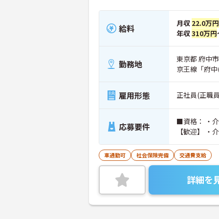
月収
22.0万円
給料
年収
310万円
東京都 府中市 
勤務地
京王線「府中(
雇用形態
正社員(正職員
■資格： ・
応募要件
【歓迎】 ・
車通勤可
社会保険完備
交通費支給
詳細を