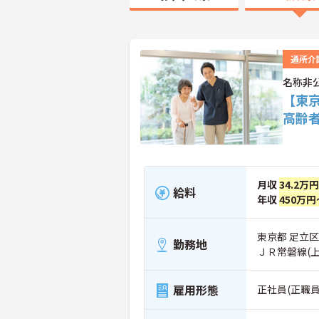
通所介
名称非
【東
高齢
月収
34.2万
給料
年収
450万円
東京都 足立区
勤務地
ＪＲ常磐線(
雇用形態
正社員(正職員