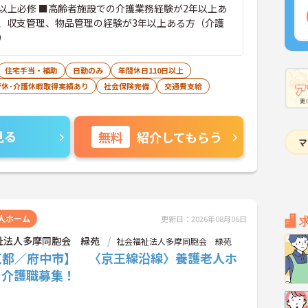
以上必修 ■高齢者施設での介護業務経験が2年以上あ
、収支管理、物品管理の経験が3年以上ある方（介護
）
住宅手当・補助
日勤のみ
年間休日110日以上
育休･介護休暇取得実績あり
社会保険完備
交通費支給
見る
無料
紹介してもらう
人ホーム
更新日：2026年08月06日
祉法人多摩同胞会 緑苑
社会福祉法人多摩同胞会 緑苑
京都／府中市】 〈京王線沿線〉養護老人ホ
で介護職募集！