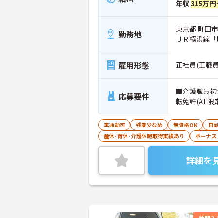
年収
315万円
東京都 町田市
勤務地
ＪＲ横浜線「
雇用形態
正社員(正職員
■介護職員初
応募要件
転免許(AT限
車通勤可
残業少なめ
無資格OK
日
産休･育休･介護休暇取得実績あり
ボーナス
詳細を