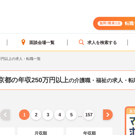
転職
無料!簡単1分
面談会場一覧
求人を検索する
万円以上の求人・転職一覧
京都の年収250万円以上
の介護職・福祉の求人・転
1
2
3
4
5
157
…
月収順
年収順