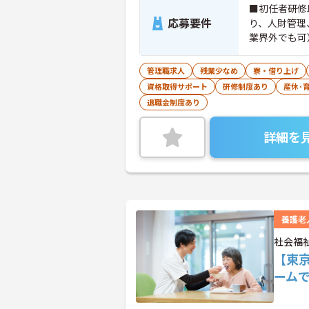
■初任者研修
応募要件
り、人財管理
業界外でも可
管理職求人
残業少なめ
寮・借り上げ
資格取得サポート
研修制度あり
産休･
退職金制度あり
詳細を
養護老
社会福
【東
ーム