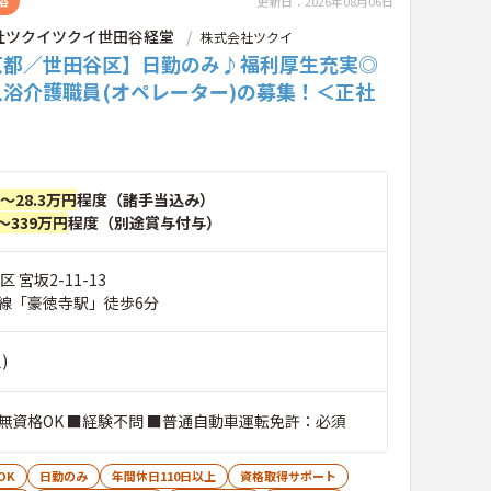
浴
更新日：2026年08月06日
社ツクイツクイ世田谷経堂
株式会社ツクイ
京都／世田谷区】日勤のみ♪福利厚生充実◎
入浴介護職員(オペレーター)の募集！＜正社
円～28.3万円
程度（諸手当込み）
～339万円
程度（別途賞与付与）
 宮坂2-11-13
線「豪徳寺駅」徒歩6分
)
無資格OK ■経験不問 ■普通自動車運転免許：必須
OK
日勤のみ
年間休日110日以上
資格取得サポート