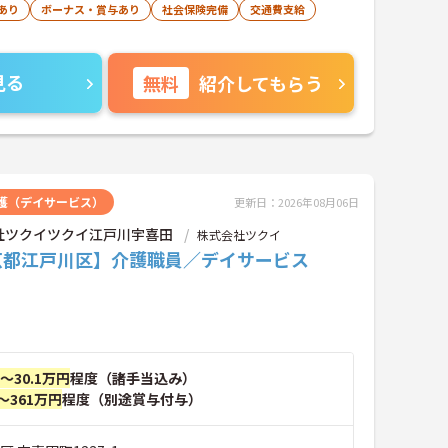
あり
ボーナス・賞与あり
社会保険完備
交通費支給
見る
無料
紹介してもらう
護（デイサービス）
更新日：2026年08月06日
社ツクイツクイ江戸川宇喜田
株式会社ツクイ
京都江戸川区】介護職員／デイサービス
円～30.1万円
程度（諸手当込み）
～361万円
程度（別途賞与付与）