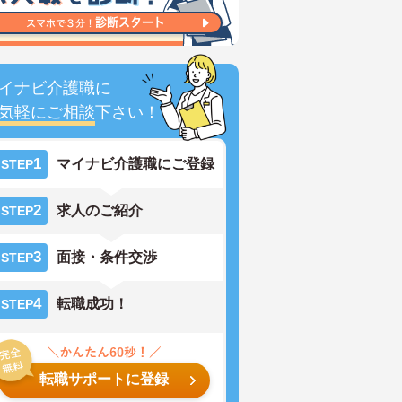
イナビ介護職に
気軽にご相談
下さい！
1
マイナビ介護職にご登録
STEP
2
求人のご紹介
STEP
3
面接・条件交渉
STEP
4
転職成功！
STEP
転職サポートに登録