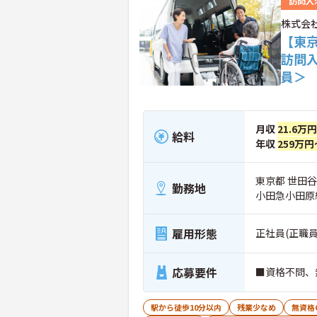
訪問入
株式会
【東
訪問
員＞
月収
21.6万
給料
年収
259万円
東京都 世田谷区
勤務地
小田急小田原
雇用形態
正社員(正職員
応募要件
■資格不問、
駅から徒歩10分以内
残業少なめ
無資格