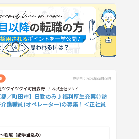
浴
更新日：2026年08月06日
社ツクイツクイ町田森野
株式会社ツクイ
京都／町田市】日勤のみ♪福利厚生充実◎訪
浴介護職員(オペレーター)の募集！＜正社員
～程度（諸手当込み）