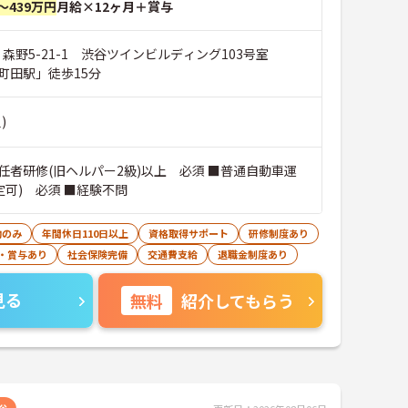
～439万円
月給×12ヶ月＋賞与
 森野5-21-1 渋谷ツインビルディング103号室
町田駅」徒歩15分
)
任者研修(旧ヘルパー2級)以上 必須 ■普通自動車運
定可) 必須 ■経験不問
勤のみ
年間休日110日以上
資格取得サポート
研修制度あり
・賞与あり
社会保険完備
交通費支給
退職金制度あり
見る
無料
紹介してもらう