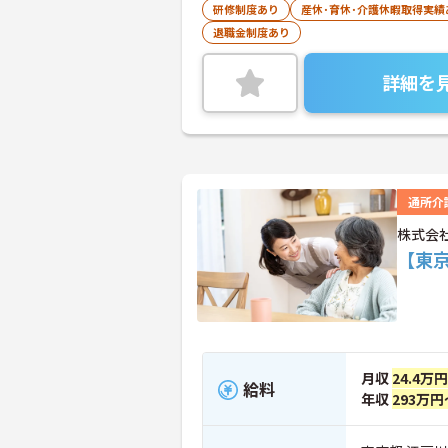
研修制度あり
産休･育休･介護休暇取得実績
退職金制度あり
詳細を
通所介
株式会
【東
月収
24.4万
給料
年収
293万円