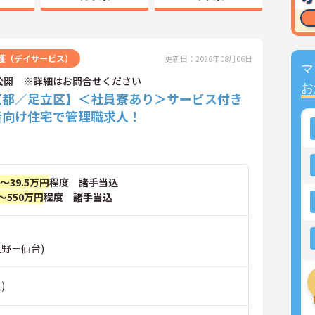
護（デイサービス）
更新日：2026年08月06日
マ
公開 ※詳細はお問合せください
お
京都／足立区】＜社員寮あり＞サービス付き
者向け住宅で管理職求人！
円～39.5万円
程度 諸手当込
～550万円
程度 諸手当込
上野－仙台)
)