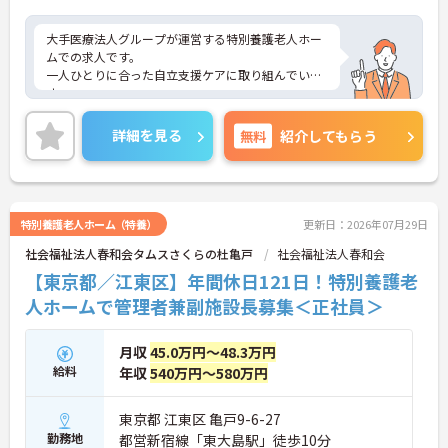
大手医療法人グループが運営する特別養護老人ホー
ムでの求人です。
一人ひとりに合った自立支援ケアに取り組んでいま
す。
母体の安定感からお休みを取得しやすく、有給休暇
の消化率も高いのでプライベートの時間も大切にし
詳細を見る
無料
紹介してもらう
て頂きながら業務にあたることができます。ご興味
のある方はお気軽にお問い合わせ下さいませ。
特別養護老人ホーム（特養）
更新日：2026年07月29日
社会福祉法人春和会タムスさくらの杜亀戸
社会福祉法人春和会
【東京都／江東区】年間休日121日！特別養護老
人ホームで管理者兼副施設長募集＜正社員＞
月収
45.0万円～48.3万円
給料
年収
540万円～580万円
東京都 江東区 亀戸9-6-27
勤務地
都営新宿線「東大島駅」徒歩10分