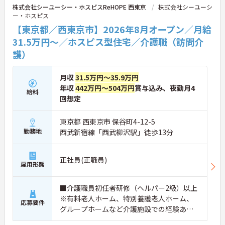
ームで協力しながらより良いケアを提供したい方に
株式会社シーユーシー・ホスピスReHOPE 西東京
株式会社シーユーシ
ぴったりの環境です。
ー・ホスピス
【東京都／西東京市】2026年8月オープン／月給
★おすすめPOINT★
【「看取り・難病ケアのプロ」として成長できる環
31.5万円～／ホスピス型住宅／介護職（訪問介
境が整っています】
護）
・がん末期・神経難病の方に特化したホスピス型住
宅ならではの専門的なスキルを、日常業務の中で習
得することができます
月収
31.5万円～35.9万円
・入社時は先輩スタッフの同行訪問からスタートす
年収
442万円～504万円
賞与込み、夜勤月4
給料
るため、訪問介護未経験の方も安心して業務に慣れ
回想定
ることができます
・訪問診療医と24時間連携し、チームで看取りに取
り組む体制が整っているため、「看取りのプロ」と
東京都 西東京市 保谷町4-12-5
して他施設では得られない経験を積むことができま
勤務地
西武新宿線「西武柳沢駅」徒歩13分
す
【頑張りがしっかり給与・評価に反映される職場で
す】
正社員(正職員)
雇用形態
・介護福祉士手当25,000円、処遇改善手当78,000
円、賞与は年2回＋処遇改善一時金も別途支給され
ています。
■介護職員初任者研修（ヘルパー2級）以上
・入社半年でリーダーを任されたスタッフの実績が
※有料老人ホーム、特別養護老人ホーム、
あるなど、年次にかかわらず頑張りが評価され、キ
応募要件
グループホームなど介護施設での経験ある
ャリアアップを実現できる職場環境です
方歓迎 ※ホスピス勤務（訪問介護）や「看
【働きやすい休日・残業面と、長く安心して働ける