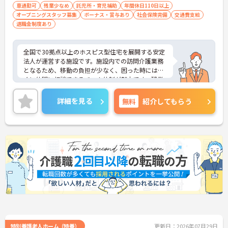
福利厚生が魅力です】
取り」が初めての方も可
車通勤可
残業少なめ
託児所・育児補助
年間休日110日以上
・月9日公休に加え、夏季・冬季休暇各3日が確保さ
オープニングスタッフ募集
ボーナス・賞与あり
社会保険完備
交通費支給
れており（年間休日113日）、オンオフのメリハリ
退職金制度あり
をつけて働くことができます。
・全社平均残業月5時間程度と、業界平均を大きく
下回る少ない残業時間を実現しています
全国で30拠点以上のホスピス型住宅を展開する安定
・退職金制度（勤続3年以上）・保育手当・育児短
法人が運営する施設です。施設内での訪問介護業務
時間勤務・マインドフルネスプログラムなど、長期
となるため、移動の負担が少なく、困った時にはす
的に安心して働き続けるための制度が充実していま
ぐに仲間に相談できるチーム体制が魅力です。残業
す
は全社平均残業月5時間程度と少なく、3日以上の連
続休暇で支援金が支給される独自の制度や、美容皮
詳細を見る
無料
紹介してもらう
膚科などの割引が受けられる福利厚生も充実してい
ます。ホスピスケアが初めてでも、充実した入社時
研修と資格取得支援制度を活用し、専門性を高めな
がらご自身のキャリアアップを目指すことができま
す。ご入居者さまの生きる喜びに寄り添いながらチ
ームで協力しながらより良いケアを提供したい方に
ぴったりの環境です。
★おすすめPOINT★
【「看取り・難病ケアのプロ」として成長できる環
境が整っています】
・がん末期・神経難病の方に特化したホスピス型住
宅ならではの専門的なスキルを、日常業務の中で習
得することができます
特別養護老人ホーム（特養）
更新日：2026年07月29日