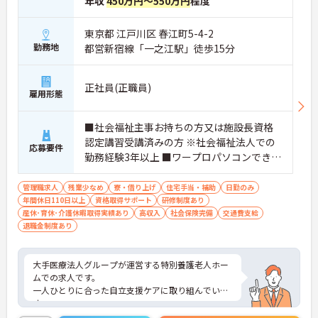
年収
450万円～550万円
程度
東京都 江戸川区 春江町5-4-2
勤務地
都営新宿線「一之江駅」徒歩15分
正社員(正職員)
雇用形態
■社会福祉主事お持ちの方又は施設長資格
認定講習受講済みの方 ※社会福祉法人での
応募要件
勤務経験3年以上 ■ワープロパソコンできる
方
管理職求人
残業少なめ
寮・借り上げ
住宅手当・補助
日勤のみ
年間休日110日以上
資格取得サポート
研修制度あり
産休･育休･介護休暇取得実績あり
高収入
社会保険完備
交通費支給
退職金制度あり
大手医療法人グループが運営する特別養護老人ホー
ムでの求人です。
一人ひとりに合った自立支援ケアに取り組んでいま
す。
母体の安定感からお休みを取得しやすく、有給休暇