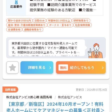
経験不問 ■訪問介護事業所でのサービス
応募要件
提供業務の経験のある方歓迎 ■介護施設
で管理者の経験をお持ちの方歓迎
駅から徒歩10分以内
日勤のみ
年間休日110日以上
研修制度あり
産休･育休･介護休暇取得実績あり
ボーナス・賞与あり
社会保険完備
交通費支給
退職金制度あり
東京都大田区に位置する住宅型有料老人ホームで
す。最寄駅から徒歩圏内！マイカー通勤も可能で
す。年間休日は110日以上あり、プライベートを大
切にしながらご勤務いただけます。ご興味をお持ち
の方はお気軽にお問い合わせください。
詳細を見る
無料
紹介してもらう
訪問看護
更新日：2026年07月24日
株式会社アンビス医心館 高田馬場
株式会社アンビス
【東京都／新宿区】2024年10月オープン！有料
老人ホームにてケアマネジャーの募集＜正社員＞