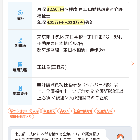
月収
32.9万円
～程度 月15日勤務想定※介護
福祉士
給料
年収
451万円～520万円
程度
東京都 中央区 東日本橋一丁目1番7号 野村
不動産東日本橋ビル2階
勤務地
都営浅草線「東日本橋駅」徒歩3分
正社員(正職員)
雇用形態
■介護職員初任者研修（ヘルパー2級）以
上、介護福祉士 いずれか ※介護経験3年以
応募要件
上必須 ＜歓迎＞入所施設でのご経験
駅から徒歩10分以内
車通勤可
高収入
社会保険完備
交通費支給
退職金制度あり
東京都中央区に本部を構える企業です。介護支援チ
ームでの業務をお任せいたします。「本部と現場の