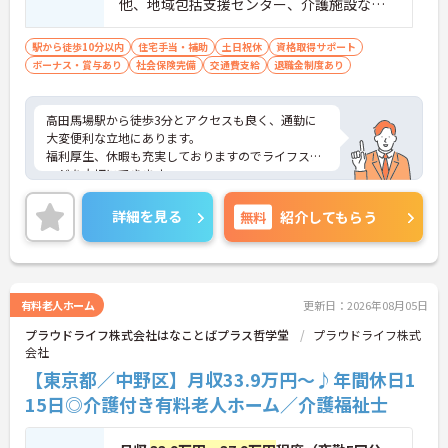
他、地域包括支援センター、介護施設な
ど）
駅から徒歩10分以内
住宅手当・補助
土日祝休
資格取得サポート
ボーナス・賞与あり
社会保険完備
交通費支給
退職金制度あり
高田馬場駅から徒歩3分とアクセスも良く、通勤に
大変便利な立地にあります。
福利厚生、休暇も充実しておりますのでライフステ
ージを大切にできます。
ご興味のある方はお気軽にお問い合わせ下さいま
せ。
詳細を見る
無料
紹介してもらう
有料老人ホーム
更新日：2026年08月05日
プラウドライフ株式会社はなことばプラス哲学堂
プラウドライフ株式
会社
【東京都／中野区】月収33.9万円～♪年間休日1
15日◎介護付き有料老人ホーム／介護福祉士