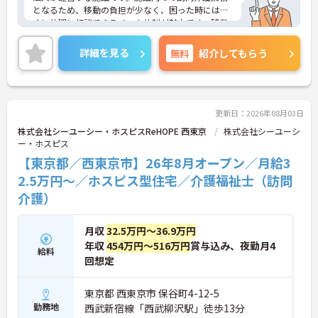
となるため、移動の負担が少なく、困った時にはす
ぐに仲間に相談できるチーム体制が魅力です。残業
は全社平均残業月5時間程度と少なく、3日以上の連
続休暇で支援金が支給される独自の制度や、美容皮
詳細を見る
無料
紹介してもらう
膚科などの割引が受けられる福利厚生も充実してい
ます。ホスピスケアが初めてでも、充実した入社時
研修と資格取得支援制度を活用し、専門性を高めな
がらご自身のキャリアアップを目指すことができま
す。ご入居者さまの生きる喜びに寄り添いながらチ
更新日：2026年08月03日
ームで協力しながらより良いケアを提供したい方に
株式会社シーユーシー・ホスピスReHOPE 西東京
株式会社シーユーシ
ぴったりの環境です。
ー・ホスピス
【東京都／西東京市】26年8月オープン／月給3
★おすすめPOINT★
【「看取り・難病ケアのプロ」として成長できる環
2.5万円～／ホスピス型住宅／介護福祉士（訪問
境が整っています】
介護）
・がん末期・神経難病の方に特化したホスピス型住
宅ならではの専門的なスキルを、日常業務の中で習
得することができます
月収
32.5万円～36.9万円
・入社時は先輩スタッフの同行訪問からスタートす
年収
454万円～516万円
賞与込み、夜勤月4
給料
るため、訪問介護未経験の方も安心して業務に慣れ
回想定
ることができます
・訪問診療医と24時間連携し、チームで看取りに取
り組む体制が整っているため、「看取りのプロ」と
東京都 西東京市 保谷町4-12-5
して他施設では得られない経験を積むことができま
勤務地
西武新宿線「西武柳沢駅」徒歩13分
す