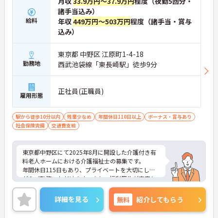
月収
33.9万円～37.9万円
程度（夜勤5回分・
諸手当込み）
給料
年収
449万円～503万円
程度（諸手当・賞与
込み）
東京都 中野区 江原町1-4-18
勤務地
西武池袋線「東長崎駅」徒歩9分
正社員(正職員)
雇用形態
駅から徒歩10分以内
残業少なめ
年間休日110日以上
ボーナス・賞与あり
社会保険完備
交通費支給
東京都中野区にて2025年8月に開設した介護付き有
料老人ホームにおける介護福祉士の募集です。
年間休日115日もあり、プライベートを大切にしな
がらご勤務いただけます。また、福利厚生が充実し
ています。働きやすい環境が整っており、安心して
長くご勤務いただけます。
詳細を見る
無料
紹介してもらう
ご興味のある方には、面接対策ポイントなど、さら
に詳細をご案内しますのでお気軽にご相談くださ