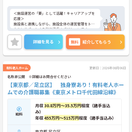
＜施設運営の「要」として活躍！キャリアアップを
応援＞
施設長と連携しながら、施設全体の運営管理をトー
タルにサポートする副施設長のポジションです。ス
タッフの育成や評価、働きやすい職場環境の整備、
ご入居者様への対応など、業務は多岐にわたります
詳細を見る
無料
紹介してもらう
が、その分大きなやりがいを感じられます。住まい
系サービスでの経験を活かし、チーム一丸となって
お客様を支援できる環境です。「運営に深く関わり
たい」「管理者として成長したい」という意欲のあ
る方を歓迎しています。
有料老人ホーム
更新日：2026年08月06日
＜しっかり休める！リフレッシュ休暇でメリハリ＞
名称非公開 ※詳細はお問合せください
仕事とプライベートのバランスを大切にできるよ
う、年間休日は116日確保されています。週休2日制
【東京都／足立区】 独身寮あり！有料老人ホー
に加え、毎月1日付与される「リフレッシュ休暇
ムでの介護職募集《東京メトロ千代田線沿線》
（年間最大12日）」があるのが嬉しいポイント。有
給休暇と組み合わせて連休を取得し、旅行などを楽
しむスタッフも多くいます。
月収
30.8万円～35.5万円
程度（諸手当込
み）
給料
年収
455万円～515万円
程度（諸手当込み）
東京都 足立区