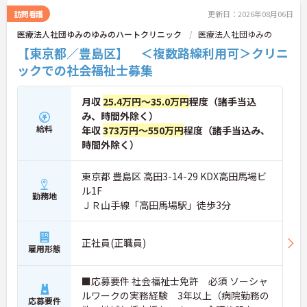
訪問看護
更新日：2026年08月06日
医療法人社団ゆみのゆみのハートクリニック
医療法人社団ゆみの
【東京都／豊島区】 ＜複数路線利用可＞クリニ
ックでの社会福祉士募集
月収
25.4万円～35.0万円
程度（諸手当込
み、時間外除く）
給料
年収
373万円～550万円
程度（諸手当込み、
時間外除く）
東京都 豊島区 高田3-14-29 KDX高田馬場ビ
ル1F
勤務地
ＪＲ山手線「高田馬場駅」徒歩3分
正社員(正職員)
雇用形態
■応募要件 社会福祉士免許 必須 ソーシャ
ルワークの実務経験 3年以上（病院勤務の
応募要件