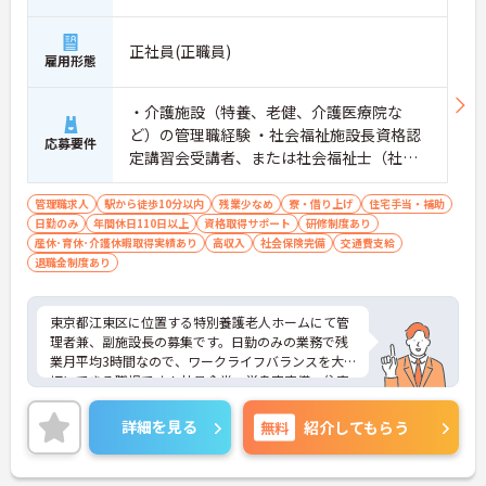
正社員(正職員)
雇用形態
・介護施設（特養、老健、介護医療院な
ど）の管理職経験 ・社会福祉施設長資格認
応募要件
定講習会受講者、または社会福祉士（社会
福祉主事）であれば尚可 ・普通運転免許
管理職求人
駅から徒歩10分以内
残業少なめ
寮・借り上げ
住宅手当・補助
日勤のみ
年間休日110日以上
資格取得サポート
研修制度あり
産休･育休･介護休暇取得実績あり
高収入
社会保険完備
交通費支給
退職金制度あり
東京都江東区に位置する特別養護老人ホームにて管
理者兼、副施設長の募集です。日勤のみの業務で残
業月平均3時間なので、ワークライフバランスを大
切にできる職場です！社員食堂・単身寮完備、住宅
手当で生活面も安心◎診療費補助やホワイトニング
など自費診療の社員割引も嬉しいポイントです♪産
詳細を見る
無料
紹介してもらう
休・育休・介護休暇の取得実績も豊富で、ハラスメ
ント相談窓口やメンタルヘルス窓口も完備してお
り、安心して長く働ける環境が整ってます！ご興味