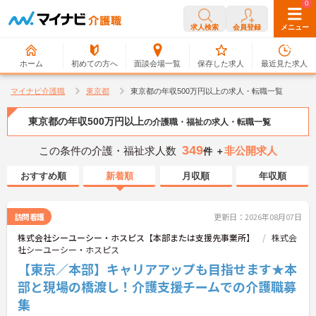
0
0
求人検索
会員登録
メニュー
ホーム
初めての方へ
面談会場一覧
保存した求人
最近見た求人
マイナビ介護職
東京都
東京都の年収500万円以上の求人・転職一覧
東京都の年収500万円以上
の介護職・福祉の求人・転職一覧
349
この条件の介護・福祉求人数
非公開求人
件 ＋
おすすめ順
新着順
月収順
年収順
訪問看護
更新日：2026年08月07日
株式会社シーユーシー・ホスピス【本部または支援先事業所】
株式会
社シーユーシー・ホスピス
【東京／本部】キャリアアップも目指せます★本
部と現場の橋渡し！介護支援チームでの介護職募
集