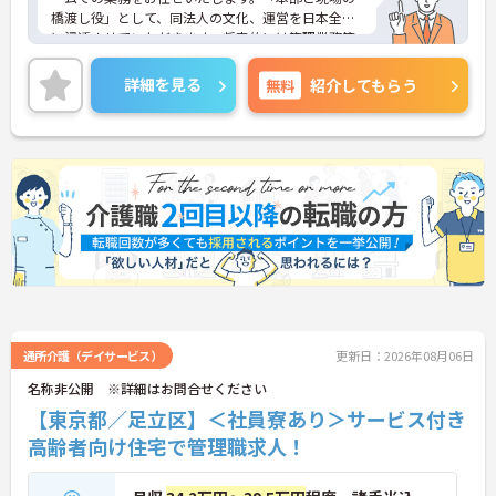
橋渡し役」として、同法人の文化、運営を日本全国
に浸透させていただきます。将来的には管理業務等
へキャリアアップも可能です。ご興味ある方には、
面接対策ポイントなど、さらに詳細をお話しいたし
詳細を見る
無料
紹介してもらう
ますのでお気軽にご相談ください！
通所介護（デイサービス）
更新日：2026年08月06日
名称非公開 ※詳細はお問合せください
【東京都／足立区】＜社員寮あり＞サービス付き
高齢者向け住宅で管理職求人！