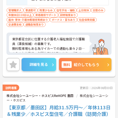
管理職求人
車通勤可
残業少なめ
住宅手当・補助
土日祝休
日勤のみ
年間休日110日以上
資格取得サポート
研修制度あり
産休･育休･介護休暇取得実績あり
ボーナス・賞与あり
社会保険完備
交通費支給
退職金制度あり
東京都足立区に位置する介護老人福祉施設で介護職
員（課長候補）の募集です。
無料駐車場もある為マイカーでの通勤も楽々♪日勤
のみのお仕事で、年間休日120日もあり、プライベ
ートとの両立を目指す方におすすめの環境です◎ま
た昇給や賞与制度があり、頑張りが評価されてしっ
詳細を見る
無料
紹介してもらう
かりと職員に還元されます。さらに福利厚生も充実
しているのは嬉しいポイントです◎
こちらの求人にご興味がございましたら面接のポイ
ントもお伝えしますので是非ご応募お待ちしており
ます。
訪問看護
更新日：2026年08月03日
株式会社シーユーシー・ホスピスReHOPE 墨田
株式会社シーユーシ
ー・ホスピス
【東京都／墨田区】月給31.5万円～／年休113日
＆残業少／ホスピス型住宅／介護職（訪問介護）