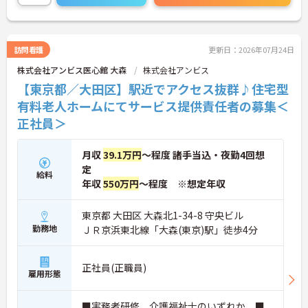
全面的に応援します
・施設ケアマネとして、ご入居者様の日々の様子や
変化を現場で直接確認しながら、最適なプラン作成
と支援に取り組めます
訪問看護
更新日：2026年07月24日
株式会社アンビス医心館 大森
株式会社アンビス
【東京都／大田区】駅近でアクセス抜群♪住宅型
有料老人ホームにてサービス提供責任者の募集＜
正社員＞
月収
39.1万円
～程度 諸手当込・夜勤4回想
定
給料
年収
550万円
～程度 ※想定年収
東京都 大田区 大森北1-34-8 守央ビル
勤務地
ＪＲ京浜東北線「大森(東京)駅」徒歩4分
正社員(正職員)
雇用形態
■実務者研修、介護福祉士のいずれか ■