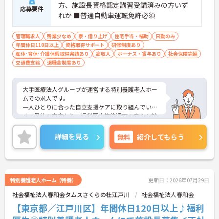
方、施設長資格認定講習受講済みの方いず
応募要件
れか ■普通自動車運転免許必須
管理職求人
残業少なめ
寮・借り上げ
住宅手当・補助
日勤のみ
年間休日110日以上
資格取得サポート
研修制度あり
産休･育休･介護休暇取得実績あり
高収入
ボーナス・賞与あり
社会保険完備
交通費支給
退職金制度あり
大手医療法人グループが運営する特別養護老人ホー
ムでの求人です。
一人ひとりに合った自立支援ケアに取り組んでいま
す。母体の安定より、福利厚生等待遇面の良さも魅
力♪
ご興味のある方はお気軽にお問い合わせ下さい。
詳細を見る
無料
紹介してもらう
特別養護老人ホーム（特養）
更新日：2026年07月29日
社会福祉法人春和会タムスさくらの杜江戸川
社会福祉法人春和会
【東京都／江戸川区】年間休日120日以上♪福利