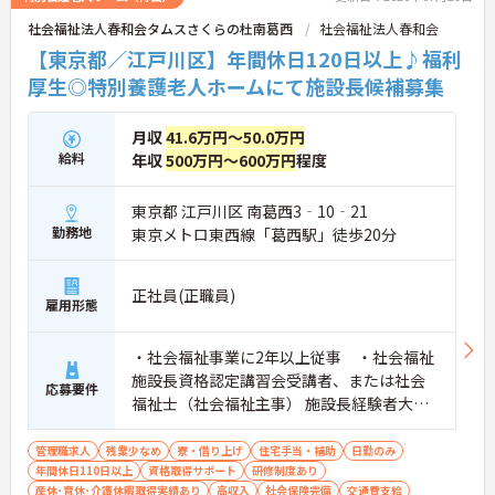
・入社時は先輩スタッフの同行訪問からスタートす
社会福祉法人春和会タムスさくらの杜南葛西
社会福祉法人春和会
るため、訪問介護未経験の方も安心して業務に慣れ
【東京都／江戸川区】年間休日120日以上♪福利
ることができます
・訪問診療医と24時間連携し、チームで看取りに取
厚生◎特別養護老人ホームにて施設長候補募集
り組む体制が整っているため、「看取りのプロ」と
して他施設では得られない経験を積むことができま
す
月収
41.6万円～50.0万円
【頑張りがしっかり給与・評価に反映される職場で
給料
年収
500万円～600万円
程度
す】
・処遇改善手当78,000円、賞与は年2回＋処遇改善
東京都 江戸川区 南葛西3‐10‐21
一時金も別途支給されています。
勤務地
東京メトロ東西線「葛西駅」徒歩20分
・入社半年でリーダーを任されたスタッフの実績が
あるなど、年次にかかわらず頑張りが評価され、キ
ャリアアップを実現できる職場環境です
正社員(正職員)
【働きやすい休日・残業面と、長く安心して働ける
雇用形態
福利厚生が魅力です】
・月9日公休に加え、夏季・冬季休暇各3日が確保さ
れており（年間休日113日）、オンオフのメリハリ
・社会福祉事業に2年以上従事 ・社会福祉
をつけて働くことができます。
施設長資格認定講習会受講者、または社会
応募要件
・全社平均残業月5時間程度と、業界平均を大きく
福祉士（社会福祉主事） 施設長経験者大歓
下回る少ない残業時間を実現しています
迎！同職種経験者の方優遇！ 普通自動車運
・退職金制度（勤続3年以上）・保育手当・育児短
転免許必須
管理職求人
残業少なめ
寮・借り上げ
住宅手当・補助
日勤のみ
時間勤務・マインドフルネスプログラムなど、長期
年間休日110日以上
資格取得サポート
研修制度あり
的に安心して働き続けるための制度が充実していま
産休･育休･介護休暇取得実績あり
高収入
社会保険完備
交通費支給
す