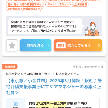
産休･育休･介護休暇取得実績あり
ボーナス・賞与あり
社会保険完備
交通費支給
退職金制度あり
全国に多数の施設を展開する安定法人が運営する、
医療特化型の住宅型有料老人ホームでのケアマネジ
ャー求人です。月給32万円以上という好待遇に加
え、賞与実績も3.5ヶ月分と収入面での安心感があり
ます。現場では看護師が24時間常駐しており、多職
種連携によるチームケアを実践できるため、ご入居
詳細を見る
無料
紹介してもらう
者様にしっかりと寄り添えます。また、煩雑な請求
業務は本社の専門スタッフが代行してくれるため業
務負担が少なく残業も少なめです。資格更新にかか
る費用の補助や講習日を出勤扱いとするなど、資格
を活かしてスキルアップしたい方をバックアップし
訪問看護
更新日：2026年07月24日
ています。産休・育休の取得率も高く男性の取得実
株式会社アンビス医心館 東小金井
株式会社アンビス
績も豊富にあるため、ご自身のライフステージが変
化しても長く働き続けられる大変おすすめの環境で
【東京都／小金井市】2025年3月開設！駅近♪居
す。
宅介護支援事業所にてケアマネジャーの募集＜正
社員＞
★おすすめPOINT★
【安定した収入と充実の福利厚生をご用意していま
す】
月収
37.8万円～45.1万円
程度 諸手当込
・経験やスキルをしっかりと評価し、月給32万6700
給料