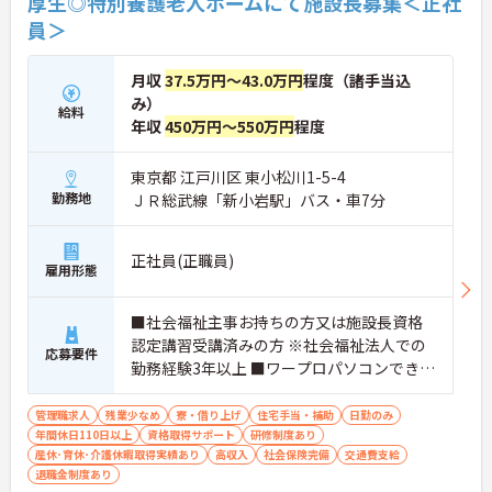
厚生◎特別養護老人ホームにて施設長募集＜正社
員＞
月収
37.5万円～43.0万円
程度（諸手当込
み）
給料
年収
450万円～550万円
程度
東京都 江戸川区 東小松川1-5-4
勤務地
ＪＲ総武線「新小岩駅」バス・車7分
正社員(正職員)
雇用形態
■社会福祉主事お持ちの方又は施設長資格
認定講習受講済みの方 ※社会福祉法人での
応募要件
勤務経験3年以上 ■ワープロパソコンできる
方
管理職求人
残業少なめ
寮・借り上げ
住宅手当・補助
日勤のみ
年間休日110日以上
資格取得サポート
研修制度あり
産休･育休･介護休暇取得実績あり
高収入
社会保険完備
交通費支給
退職金制度あり