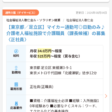
い！
通所介護（デイサービス）
更新日：2026年08月04日
社会福祉法人敬仁会ル・ソラリオン綾瀬
社会福祉法人敬仁会
【東京都／足立区】マイカー通勤可◎日勤のみ♪
介護老人福祉施設で介護職員（課長候補）の募集
〈正社員〉
月収
34.0万円
～程度
給料
年収
525万円
～程度（賞与含む）
東京都 足立区 東綾瀬3-9-1
勤務地
東京メトロ千代田線「北綾瀬駅」徒歩12分
正社員(正職員)
雇用形態
■資格：介護福祉士必須 ■経験：入所施設1
0年経験あり ■必要なＰＣスキル：ワード、
応募要件
エクセルなどの基本操作