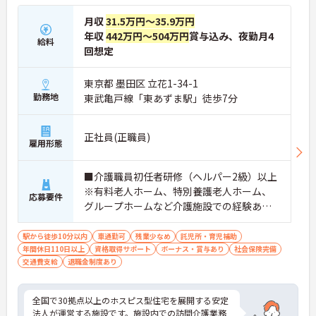
月収
31.5万円～35.9万円
年収
442万円～504万円
賞与込み、夜勤月4
給料
回想定
東京都 墨田区 立花1-34-1
勤務地
東武亀戸線「東あずま駅」徒歩7分
正社員(正職員)
雇用形態
■介護職員初任者研修（ヘルパー2級）以上
※有料老人ホーム、特別養護老人ホーム、
応募要件
グループホームなど介護施設での経験ある
方歓迎 ※ホスピス勤務（訪問介護）や「看
取り」が初めての方も可
駅から徒歩10分以内
車通勤可
残業少なめ
託児所・育児補助
年間休日110日以上
資格取得サポート
ボーナス・賞与あり
社会保険完備
交通費支給
退職金制度あり
全国で30拠点以上のホスピス型住宅を展開する安定
法人が運営する施設です。施設内での訪問介護業務