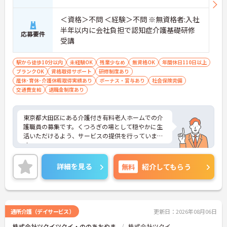
＜資格＞不問 ＜経験＞不問 ※無資格者:入社
半年以内に会社負担で認知症介護基礎研修
応募要件
受講
駅から徒歩10分以内
未経験OK
残業少なめ
無資格OK
年間休日110日以上
ブランクOK
資格取得サポート
研修制度あり
産休･育休･介護休暇取得実績あり
ボーナス・賞与あり
社会保険完備
交通費支給
退職金制度あり
東京都大田区にある介護付き有料老人ホームでの介
護職員の募集です。くつろぎの場として穏やかに生
活いただけるよう、サービスの提供を行っていま
す。
年間休日が119日もあるので、プライベートを大切
にしながらご勤務いただけます。また昇給・賞与制
詳細を見る
無料
紹介してもらう
度があり、頑張りがきちんと評価される職場です。
ご興味のある方には、面接対策ポイントなど、さら
に詳細をお話しいたしますのでお気軽にご相談くだ
さい！
通所介護（デイサービス）
更新日：2026年08月06日
株式会社ツクイツクイ・ののあおやま
株式会社ツクイ