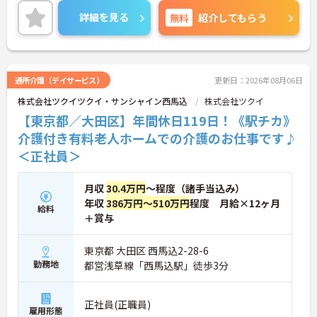
ます。
詳細を見る
無料
紹介してもらう
サービス付き高齢者向け住宅のお客様は自らすすん
で行動することが得意なので、施設内サークル活動
がとても盛んです。習字や絵が得意なお客様は自ら
講師になってお仲間に教えている方もいらっしゃい
ます。
通所介護（デイサービス）
更新日：2026年08月06日
お客様が自ら進んで行動したくなる、挑戦したくな
株式会社ツクイツクイ・サンシャイン西馬込
株式会社ツクイ
る生活環境を提供する事がスタッフの大切な役割に
なっています。
【東京都／大田区】年間休日119日！《駅チカ》
介護付き有料老人ホームでの介護のお仕事です♪
＜正社員＞
月収
30.4万円
～程度（諸手当込み）
年収
386万円～510万円
程度 月給×12ヶ月
給料
＋賞与
東京都 大田区 西馬込2-28-6
勤務地
都営浅草線「西馬込駅」徒歩3分
正社員(正職員)
雇用形態