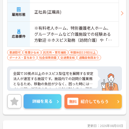
【頑張りがしっかり給与・評価に反映される職場で
す】
正社員(正職員)
雇用形態
・処遇改善手当78,000円、賞与は年2回＋処遇改善
一時金も別途支給されています。
・入社半年でリーダーを任されたスタッフの実績が
※有料老人ホーム、特別養護老人ホーム、
あるなど、年次にかかわらず頑張りが評価され、キ
グループホームなど介護施設での経験ある
ャリアアップを実現できる職場環境です
応募要件
方歓迎 ※ホスピス勤務（訪問介護）や「看
【働きやすい休日・残業面と、長く安心して働ける
取り」が初めての方も可
福利厚生が魅力です】
・月9日公休に加え、夏季・冬季休暇各3日が確保さ
車通勤可
残業少なめ
託児所・育児補助
年間休日110日以上
れており（年間休日113日）、オンオフのメリハリ
ボーナス・賞与あり
社会保険完備
交通費支給
退職金制度あり
をつけて働くことができます。
・全社平均残業月5時間程度と、業界平均を大きく
下回る少ない残業時間を実現しています
全国で30拠点以上のホスピス型住宅を展開する安定
・退職金制度（勤続3年以上）・保育手当・育児短
法人が運営する施設です。施設内での訪問介護業務
時間勤務・マインドフルネスプログラムなど、長期
となるため、移動の負担が少なく、困った時にはす
的に安心して働き続けるための制度が充実していま
ぐに仲間に相談できるチーム体制が魅力です。残業
す
は全社平均残業月5時間程度と少なく、3日以上の連
続休暇で支援金が支給される独自の制度や、美容皮
詳細を見る
無料
紹介してもらう
膚科などの割引が受けられる福利厚生も充実してい
ます。ホスピスケアが初めてでも、充実した入社時
研修と資格取得支援制度を活用し、専門性を高めな
がらご自身のキャリアアップを目指すことができま
す。ご入居者さまの生きる喜びに寄り添いながらチ
更新日：2026年08月03日