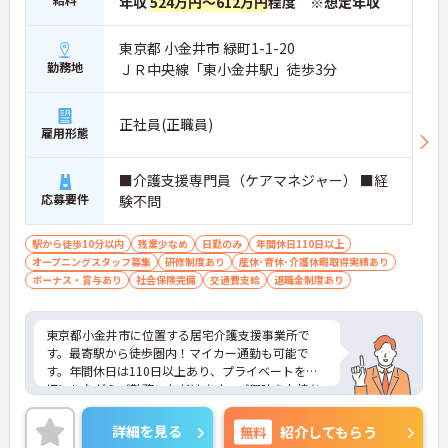
年収
524万円～612万円
程度 ※想定年収
円以上からの高水準なスタートでお迎えします
・日々の頑張りはしっかりと還元。賞与は前年度実
績で計3.5ヶ月分を支給し、モチベーション高く働け
東京都 小金井市 緑町1-1-20
ます
勤務地
ＪＲ中央線「東小金井駅」徒歩3分
・産前産後・育児休暇の取得率が高く、ライフステ
ージが変わっても安心して職場復帰できるサポート
体制が整っています
正社員(正職員)
雇用形態
【業務負担を減らしてケアに向き合える環境です】
・現場で負担になりがちな煩雑な請求業務などは、
■介護支援専門員（ケアマネジャー） ■経
本社の専門事務スタッフが代行するため本来の業務
応募要件
験不問
に集中できます
・出勤時のお着替えにかかる時間も業務時間として
しっかりカウントされるなど、スタッフ目線の働き
駅から徒歩10分以内
残業少なめ
日勤のみ
年間休日110日以上
やすい仕組みを導入しています
オープニングスタッフ募集
研修制度あり
産休･育休･介護休暇取得実績あり
・全国展開の企業でありながら転居を伴う転勤は一
ボーナス・賞与あり
社会保険完備
交通費支給
退職金制度あり
切ないため、住み慣れた地域で腰を据えて長くご活
躍いただけます
東京都小金井市に位置する居宅介護支援事業所で
【医療に強いケアマネジャーとして成長できます】
す。最寄駅から徒歩圏内！マイカー通勤も可能で
・施設内には看護師が24時間常駐。医療職や介護職
す。年間休日は110日以上あり、プライベートを大
など多職種が密に連携しており、安心で質の高いケ
切にしながらご勤務いただけます。ご興味をお持ち
アを提供しています
の方はお気軽にお問い合わせください。
・ケアマネジャーの資格更新にかかる費用は会社が
詳細を見る
無料
紹介してもらう
補助する制度があり、働きながらのスキルアップを