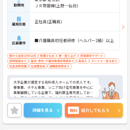
勤務地
ＪＲ常磐線(上野－仙台)
正社員(正職員)
雇用形態
■介護職員初任者研修（ヘルパー2級）以上
応募要件
駅から徒歩10分以内
残業少なめ
寮・借り上げ
資格取得サポート
研修制度あり
産休･育休･介護休暇取得実績あり
高収入
ボーナス・賞与あり
社会保険完備
交通費支給
退職金制度あり
大手企業が運営する有料老人ホームでの求人です。
寮事業、ホテル事業、シニア向け住宅事業を中心に
事業展開している企業で、福利厚生等充実してお
り、安心して長く働いていただける環境です。残業
もほとんどなく、プライベートも大切にしていただ
けます。
詳細を見る
無料
紹介してもらう
ご興味のある方は面接対策等お伝えいたしますので
お気軽にお問い合わせ下さい。