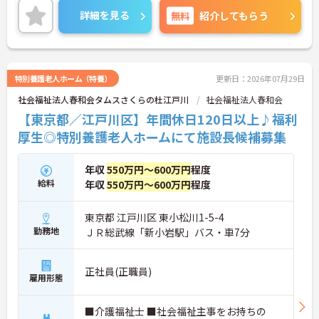
の消化率も高いのでプライベートの時間も大切にし
詳細を見る
無料
紹介してもらう
て頂きながら業務にあたることができます。ご興味
のある方はお気軽にお問い合わせ下さいませ。
特別養護老人ホーム（特養）
更新日：2026年07月29日
社会福祉法人春和会タムスさくらの杜江戸川
社会福祉法人春和会
【東京都／江戸川区】年間休日120日以上♪福利
厚生◎特別養護老人ホームにて施設長候補募集
年収
550万円～600万円
程度
給料
年収
550万円～600万円
程度
東京都 江戸川区 東小松川1-5-4
勤務地
ＪＲ総武線「新小岩駅」バス・車7分
正社員(正職員)
雇用形態
■介護福祉士 ■社会福祉主事をお持ちの