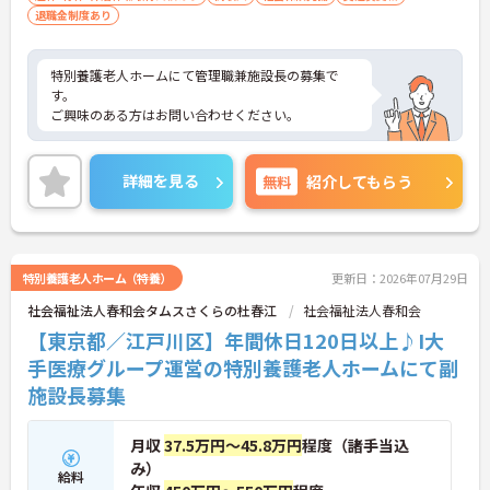
退職金制度あり
特別養護老人ホームにて管理職兼施設長の募集で
す。
ご興味のある方はお問い合わせください。
詳細を見る
無料
紹介してもらう
特別養護老人ホーム（特養）
更新日：2026年07月29日
社会福祉法人春和会タムスさくらの杜春江
社会福祉法人春和会
【東京都／江戸川区】年間休日120日以上♪I大
手医療グループ運営の特別養護老人ホームにて副
施設長募集
月収
37.5万円～45.8万円
程度（諸手当込
み）
給料