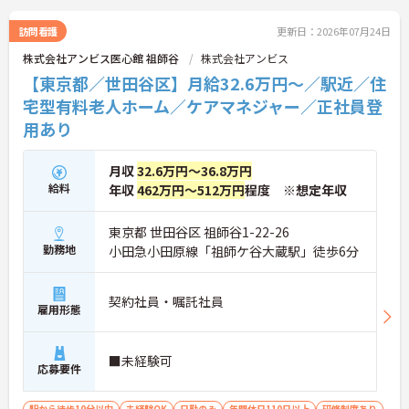
ある方は面接ポイントをお伝えしますので、お気軽
にご連絡ください。
訪問看護
更新日：2026年07月24日
株式会社アンビス医心館 祖師谷
株式会社アンビス
【東京都／世田谷区】月給32.6万円～／駅近／住
宅型有料老人ホーム／ケアマネジャー／正社員登
用あり
月収
32.6万円～36.8万円
給料
年収
462万円～512万円
程度 ※想定年収
東京都 世田谷区 祖師谷1-22-26
勤務地
小田急小田原線「祖師ケ谷大蔵駅」徒歩6分
契約社員・嘱託社員
雇用形態
■未経験可
応募要件
駅から徒歩10分以内
未経験OK
日勤のみ
年間休日110日以上
研修制度あり