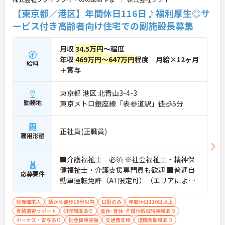
【東京都／港区】年間休日116日♪福利厚生◎サ
ービス付き高齢者向け住宅での副施設長募集
月収
34.5万円
～程度
年収
469万円～647万円
程度 月給×12ヶ月
給料
＋賞与
東京都 港区 北青山3-4-3
勤務地
東京メトロ銀座線「表参道駅」徒歩5分
正社員(正職員)
雇用形態
■介護福祉士 必須 ※社会福祉士・精神保
健福祉士・介護支援専門員も歓迎 ■普通自
応募要件
動車運転免許（AT限定可）（エリアにより
必須） ■経験：住まい系サービスの実務経
験(年数不問) 必須
管理職求人
駅から徒歩10分以内
日勤のみ
年間休日110日以上
資格取得サポート
研修制度あり
産休･育休･介護休暇取得実績あり
ボーナス・賞与あり
社会保険完備
交通費支給
退職金制度あり