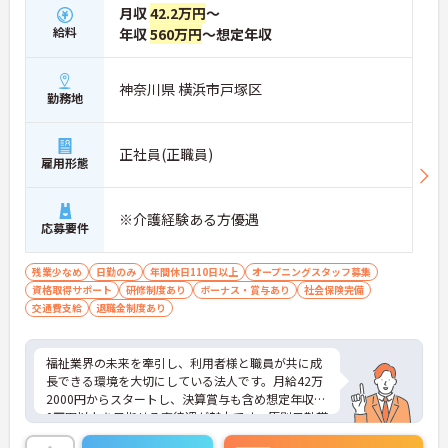
・想定年収560万円以上と高い給与水準に加えて業
月収
42.2万円
～
績による決算賞与の支給があります
給料
年収
560万円
～想定年収
・確定給付企業年金への加入や勤続3年以上の退職
金制度など将来に向けた備えができます
・会員制リゾート施設の利用や医療費の付加給付な
神奈川県 横浜市戸塚区
ど嬉しい待遇が揃っております
勤務地
【ワークライフバランスを大切にできる環境】
・緊急時を除いて基本日勤のみの勤務となり残業も
正社員(正職員)
雇用形態
月平均10時間以内と少なめであります
・年間休日110日のほかご自身の誕生月に1日取得で
きる誕生日休暇があります
※介護経験ある方優遇
・産休育休や子どもの看護休暇などライフステージ
応募要件
の変化に合わせて柔軟にお休みできます
残業少なめ
日勤のみ
年間休日110日以上
オープニングスタッフ募集
【手厚いサポートとキャリアアップ体制】
資格取得サポート
研修制度あり
ボーナス・賞与あり
社会保険完備
・働きながらさらなる上位資格を目指せる費用全額
交通費支給
退職金制度あり
負担の資格取得支援制度があります
・サービス提供責任者としてケアプランの立案など
専門性を高められる環境であります
福祉業界の未来を牽引し、利用者様と職員が共に成
長できる環境を大切にしている法人です。月給42万
2000円からスタートし、決算賞与も含め想定年収56
0万円以上を目指せる高待遇が魅力です。原則日勤帯
を基本とした勤務で、残業は月平均5時間程度と少