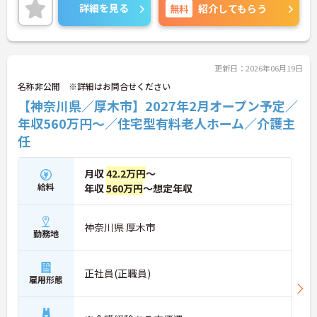
なく、年間休日110日＋誕生日休暇が用意されてい
詳細を見る
無料
紹介してもらう
るため、メリハリのある働き方が可能です。現場で
のケア業務に加え、スタッフ教育や品質研修などの
マネジメント業務をお任せするため、介護福祉士と
しての経験を存分に発揮していただけます。確定給
付企業年金や退職金、充実した福利厚生も整ってお
更新日：2026年06月19日
り、役職者として腰を据えて長期的にキャリアを築
名称非公開 ※詳細はお問合せください
ける環境です。
【神奈川県／厚木市】2027年2月オープン予定／
★おすすめPOINT★
年収560万円～／住宅型有料老人ホーム／介護主
【高水準の給与と充実の手当】
任
・想定年収560万円以上を目指せる好待遇
・年間賞与に加えて決算賞与の支給実績あり
・確定給付企業年金など将来を見据えた制度
月収
42.2万円
～
給料
年収
560万円
～想定年収
【メリハリのある働きやすさ】
・残業は月平均5時間程度でプライベート充実
・原則日勤帯を基本とした生活しやすい勤務体制
神奈川県 厚木市
・年間休日110日と誕生日休暇や有給取得推奨
勤務地
正社員(正職員)
雇用形態