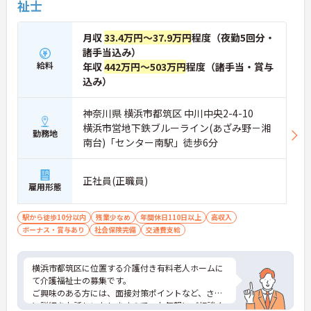
祉士
・年間賞与に加えて決算賞与の支給実績あり
・確定給付企業年金など将来を見据えた制度
月収
33.4万円～37.9万円
程度（夜勤5回分・
【メリハリのある働きやすさ】
諸手当込み）
・残業は月平均5時間程度でプライベート充実
給料
・原則日勤帯を基本とした生活しやすい勤務体制
年収
442万円～503万円
程度（諸手当・賞与
・年間休日110日と誕生日休暇や有給取得推奨
込み）
神奈川県 横浜市都筑区 中川中央2-4-10
横浜市営地下鉄ブルーライン(あざみ野－湘
勤務地
南台)「センター南駅」徒歩6分
正社員(正職員)
雇用形態
駅から徒歩10分以内
残業少なめ
年間休日110日以上
高収入
ボーナス・賞与あり
社会保険完備
交通費支給
横浜市都筑区に位置する介護付き有料老人ホームに
て介護福祉士の募集です。
ご興味のある方には、面接対策ポイントなど、さら
に詳細をお話しいたしますので、お気軽にご相談く