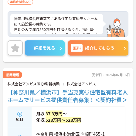
退職金制度あり
神奈川県横浜市青葉区にある住宅型有料老人ホーム
にて施設長の募集です。
日勤のみで年収550万円も目指せるうえ、福利厚生
も充実しているため、安心して長く働ける職場です
☆
ご興味のある方には、面接対策ポイントなど、さら
詳細を見る
無料
紹介してもらう
に詳細をご案内しますのでお気軽にご相談くださ
い！
訪問看護
更新日：2026年07月16日
株式会社アンビス医心館 新横浜
株式会社アンビス
【神奈川県／横浜市】手当充実◎住宅型有料老人
ホームでサービス提供責任者募集！＜契約社員＞
月収
37.3万円
～
給料
年収
528万円～528万円
神奈川県 横浜市港北区 岸根町455-1