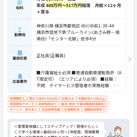
【資格を活かせるキャリアアップ環境】
年収
408万円～517万円
程度 月給×12ヶ月
給料
・公的資格取得や自己啓発支援制度を活用しスキル
＋賞与
アップが可能
・管理職や他職種への転換など多彩なキャリアプラ
神奈川県 横浜市都筑区 中川中央1-39-44
ンを用意
・髪色やネイルなどが自由で個性を大切にできる社
横浜市営地下鉄ブルーライン(あざみ野－湘
勤務地
風
南台)「センター北駅」徒歩4分
正社員(正職員)
雇用形態
■介護福祉士必須 ■普通自動車運転免許（A
T限定可）（エリアにより必須） ■経験：
応募要件
不問 デイサービス管理者の実務経験 歓
迎
管理職求人
駅から徒歩10分以内
日勤のみ
年間休日110日以上
資格取得サポート
研修制度あり
産休･育休･介護休暇取得実績あり
ボーナス・賞与あり
社会保険完備
交通費支給
退職金制度あり
＜管理者候補としてステップアップ！現場からじっ
くり学べる環境＞最初は6ヶ月～1年程度、現場業務