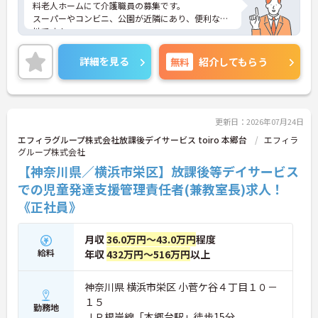
料老人ホームにて介護職員の募集です。
スーパーやコンビニ、公園が近隣にあり、便利な立
地です！
ご興味のある方には、面接対策ポイントなど、さら
に詳細をお話しいたしますので、お気軽にご相談く
詳細を見る
無料
紹介してもらう
ださい。
更新日：2026年07月24日
エフィラグループ株式会社放課後デイサービス toiro 本郷台
エフィラ
グループ株式会社
【神奈川県／横浜市栄区】放課後等デイサービス
での児童発達支援管理責任者(兼教室長)求人！
《正社員》
月収
36.0万円～43.0万円
程度
給料
年収
432万円～516万円
以上
神奈川県 横浜市栄区 小菅ケ谷４丁目１０－
１５
勤務地
ＪＲ根岸線「本郷台駅」徒歩15分