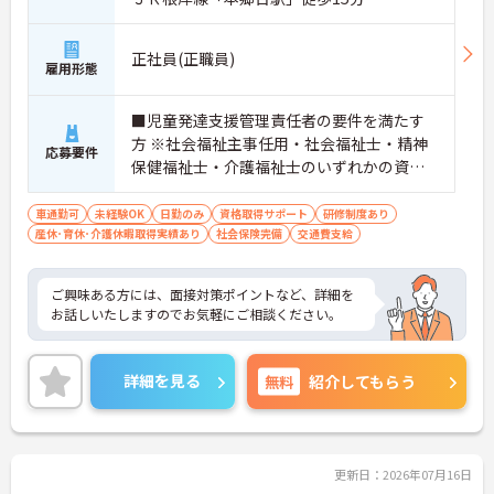
正社員(正職員)
雇用形態
■児童発達支援管理責任者の要件を満たす
方 ※社会福祉主事任用・社会福祉士・精神
応募要件
保健福祉士・介護福祉士のいずれかの資格
■普通自動車運転免許(AT限定可) 必須
車通勤可
未経験OK
日勤のみ
資格取得サポート
研修制度あり
産休･育休･介護休暇取得実績あり
社会保険完備
交通費支給
ご興味ある方には、面接対策ポイントなど、詳細を
お話しいたしますのでお気軽にご相談ください。
詳細を見る
無料
紹介してもらう
更新日：2026年07月16日