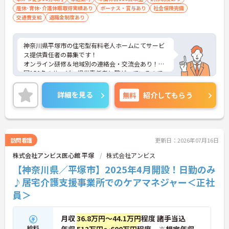
産休･育休･介護休暇取得実績あり
ボーナス・賞与あり
社会保険完備
交通費支給
退職金制度あり
神奈川県平塚市の住宅型有料老人ホームにてサービ
ス提供責任者の募集です！
オンライン研修＆地域別の連絡会・交流会あり！全
国150名のサービス提供責任者と繋がっているので
安心して働ける環境が整っています◎また、年2回
の賞与がありやりがいをもって働くことができま
詳細を見る
無料
紹介してもらう
す！
ご興味ある方は面接ポイントをお伝えしますので、
お気軽にご連絡ください。
訪問看護
更新日：2026年07月16日
株式会社アンビス医心館 平塚
株式会社アンビス
【神奈川県／平塚市】2025年4月開設！日勤のみ
♪居宅介護支援事業所でのケアマネジャー＜正社
員＞
月収
36.8万円～44.1万円
程度 諸手当込
給料