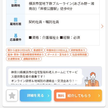
横浜市営地下鉄ブルーライン(あざみ野－湘
勤務地
南台)「岸根公園駅」徒歩4分
契約社員・嘱託社員
雇用形態
■資格：介護福祉士 ■経験：必須
応募要件
駅から徒歩10分以内
車通勤可
年間休日110日以上
研修制度あり
産休･育休･介護休暇取得実績あり
ボーナス・賞与あり
社会保険完備
交通費支給
退職金制度あり
神奈川県横浜市の住宅型有料老人ホームにてサービ
ス提供責任者の募集です！
オンライン研修＆地域別の連絡会・交流会あり！全
国150名のサービス提供責任者と繋がっているので
安心して働ける環境が整っています◎また、年2回
の賞与がありやりがいをもって働くことができま
詳細を見る
無料
紹介してもらう
す！
ご興味ある方は面接ポイントをお伝えしますので、
お気軽にご連絡ください。