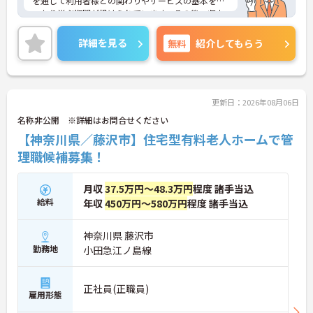
を通じて利用者様との関わりやサービスの基本をし
っかり学ぶ期間が設けられています。その後、収支
管理や人材育成などのマネジメント業務へ移行する
ため、段階を踏んで着実にキャリアアップできるの
詳細を見る
無料
紹介してもらう
が魅力です。運営・営業活動など幅広い業務に挑戦
し、自分らしい事業所づくりを目指せます。
＜夜勤なし＆年間休日119日！プライベートも充実
＞デイサービスでのお仕事なので、夜勤は一切あり
ません。夕方には勤務が終了するため、ご家族との
更新日：2026年08月06日
時間や趣味の時間もしっかり確保できます。さら
名称非公開 ※詳細はお問合せください
に、月9日のお休みに加えて「リフレッシュ休暇」
【神奈川県／藤沢市】住宅型有料老人ホームで管
が毎月1日付与され、年間休日はたっぷり119日。無
理なく働き続けられるリズムが整っており、仕事と
理職候補募集！
プライベートのメリハリをつけて働きたい方にぴっ
たりです。
月収
37.5万円～48.3万円
程度 諸手当込
給料
年収
450万円～580万円
程度 諸手当込
神奈川県 藤沢市
勤務地
小田急江ノ島線
正社員(正職員)
雇用形態