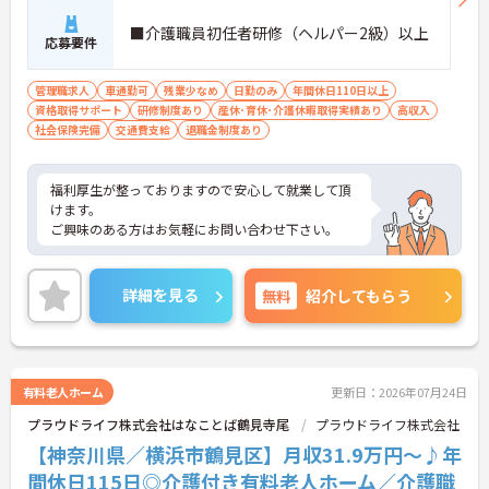
■介護職員初任者研修（ヘルパー2級）以上
応募要件
管理職求人
車通勤可
残業少なめ
日勤のみ
年間休日110日以上
資格取得サポート
研修制度あり
産休･育休･介護休暇取得実績あり
高収入
社会保険完備
交通費支給
退職金制度あり
福利厚生が整っておりますので安心して就業して頂
けます。
ご興味のある方はお気軽にお問い合わせ下さい。
詳細を見る
無料
紹介してもらう
有料老人ホーム
更新日：2026年07月24日
プラウドライフ株式会社はなことば鶴見寺尾
プラウドライフ株式会社
【神奈川県／横浜市鶴見区】月収31.9万円～♪年
間休日115日◎介護付き有料老人ホーム／介護職