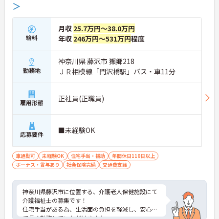
＞
月収
25.7万円～38.0万円
給料
年収
246万円～531万円
程度
神奈川県 藤沢市 獺郷218
勤務地
ＪＲ相模線「門沢橋駅」バス・車11分
正社員(正職員)
雇用形態
■未経験OK
応募要件
車通勤可
未経験OK
住宅手当・補助
年間休日110日以上
ボーナス・賞与あり
社会保険完備
交通費支給
神奈川県藤沢市に位置する、介護老人保健施設にて
介護福祉士の募集です！
住宅手当がある為、生活面の負担を軽減し、安心し
て長く勤務していただけます♪