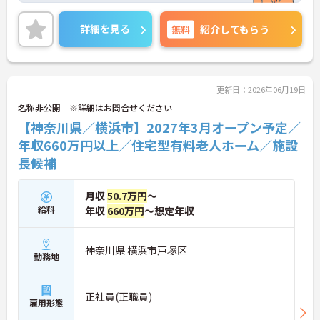
また、残業は月1時間程なので、ワークライフバラ
ンスが叶います☆
詳細を見る
無料
紹介してもらう
さらに、マイカー通勤可能で無料駐車場もあるの
で、通勤らくらくです◎
ご興味のある方には、面接対策ポイントなど、さら
に詳細をお話しいたしますのでお気軽にご相談くだ
さい！
更新日：2026年06月19日
名称非公開 ※詳細はお問合せください
【神奈川県／横浜市】2027年3月オープン予定／
年収660万円以上／住宅型有料老人ホーム／施設
長候補
月収
50.7万円
～
給料
年収
660万円
～想定年収
神奈川県 横浜市戸塚区
勤務地
正社員(正職員)
雇用形態