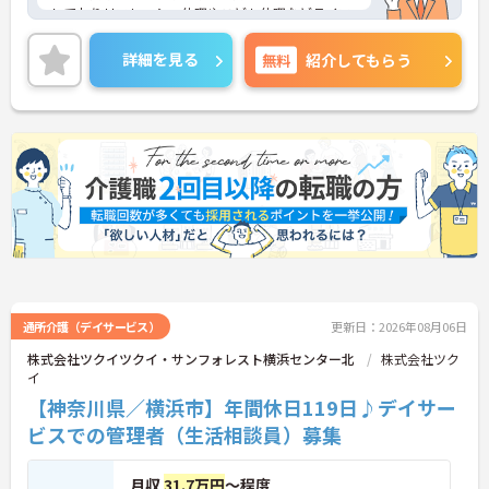
しておりリフレッシュ休暇やこども休暇などライフ
ステージに合わせた働き方が可能です。処遇改善手
当の全額還元や実績最大105万円の賞与に加え配偶
詳細を見る
無料
紹介してもらう
者1万円などの手厚い扶養手当をご用意しています。
独自の福利厚生制度によるお祝い金や宿泊費補助な
どスタッフの生活を支える制度も充実しています。
髪色やネイルも自由でご自身の個性を大切にしなが
らのびのびと働ける風通しの良い職場です。階層別
研修や資格取得支援制度が整っているため有資格者
の方がこれまでのご経験を活かしながら将来の管理
職やスペシャリストへと着実にキャリアアップを目
指せるやりがいのある環境です。
★おすすめPOINT★
【ワークライフバランスの充実】
・夜勤なしの日勤のみで年間休日119日を確保 ・リ
フレッシュ休暇やこども休暇など特別休暇が充実
通所介護（デイサービス）
更新日：2026年08月06日
・産休育休や産後パパ育休制度など子育て支援体制
株式会社ツクイツクイ・サンフォレスト横浜センター北
株式会社ツク
が万全
イ
【安心の高待遇と福利厚生】
【神奈川県／横浜市】年間休日119日♪デイサー
・処遇改善手当を毎月および半期末手当として全額
還元 ・配偶者1万円や満18歳未満の子5千円の手厚
ビスでの管理者（生活相談員）募集
い扶養手当を支給
・結婚・出生・入学のお祝い金やヘルスチェック補
月収
31.7万円
～程度
助など独自の福利厚生制度を用意