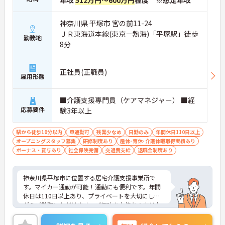
年収
512万円～600万円
程度 ※想定年収
神奈川県 平塚市 宮の前11-24
ＪＲ東海道本線(東京－熱海)「平塚駅」徒歩
勤務地
8分
正社員(正職員)
雇用形態
■介護支援専門員（ケアマネジャー） ■経
応募要件
験3年以上
駅から徒歩10分以内
車通勤可
残業少なめ
日勤のみ
年間休日110日以上
オープニングスタッフ募集
研修制度あり
産休･育休･介護休暇取得実績あり
ボーナス・賞与あり
社会保険完備
交通費支給
退職金制度あり
神奈川県平塚市に位置する居宅介護支援事業所で
す。マイカー通勤が可能！通勤にも便利です。年間
休日は110日以上あり、プライベートを大切にしな
がらご勤務いただけます。ご興味をお持ちの方はお
気軽にお問い合わせください。