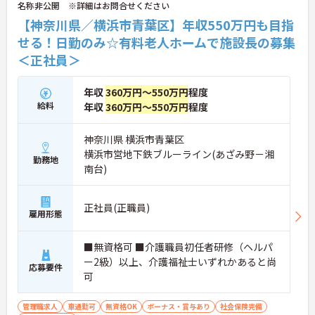
名称非公開 ※詳細はお問合せください
【神奈川県／横浜市青葉区】年収550万円も目指
せる！日勤のみ☆有料老人ホームで施設長の募集
＜正社員＞
年収
360万円～550万円
程度
給料
年収
360万円～550万円
程度
神奈川県 横浜市青葉区
横浜市営地下鉄ブルーライン(あざみ野－湘
勤務地
南台)
正社員(正職員)
雇用形態
■無資格可 ■介護職員初任者研修（ヘルパ
ー2級）以上、介護福祉士いずれかあると尚
応募要件
可
管理職求人
車通勤可
無資格OK
ボーナス・賞与あり
社会保険完備