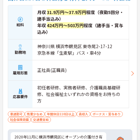
月収
31.9万円～37.9万円
程度（夜勤5回分・
諸手当込み）
給料
年収
424万円～503万円
程度（諸手当・賞与
込み）
神奈川県 横浜市鶴見区 東寺尾2-17-12
勤務地
京急本線「生麦駅」バス・車4分
正社員(正職員)
雇用形態
初任者研修、実務者研修、介護職員基礎研
修、社会福祉士いずれかの資格をお持ちの
応募要件
方
車通勤可
残業少なめ
年間休日110日以上
高収入
ボーナス・賞与あり
社会保険完備
交通費支給
2020年11月に横浜市鶴見区にオープンの介護付き有