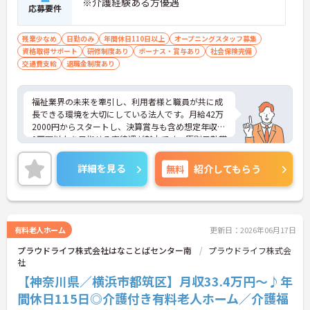
※介護経験ある方優遇
応募要件
残業少なめ
日勤のみ
年間休日110日以上
オープニングスタッフ募集
資格取得サポート
研修制度あり
ボーナス・賞与あり
社会保険完備
交通費支給
退職金制度あり
福祉業界の未来を牽引し、利用者様と職員が共に成
長できる環境を大切にしている法人です。月給42万
2000円からスタートし、決算賞与も含め想定年収56
0万円以上を目指せる高待遇が魅力です。原則日勤帯
を基本とした勤務で、残業は月平均5時間程度と少
なく、年間休日110日＋誕生日休暇が用意されてい
詳細を見る
無料
紹介してもらう
るため、メリハリのある働き方が可能です。現場で
のケア業務に加え、スタッフ教育や品質研修などの
マネジメント業務をお任せするため、介護福祉士と
しての経験を存分に発揮していただけます。確定給
付企業年金や退職金、充実した福利厚生も整ってお
有料老人ホーム
更新日：2026年06月17日
り、役職者として腰を据えて長期的にキャリアを築
プラウドライフ株式会社はなことばセンター南
プラウドライフ株式会
ける環境です。
社
★おすすめPOINT★
【神奈川県／横浜市都筑区】月収33.4万円～♪年
【高水準の給与と充実の手当】
間休日115日◎介護付き有料老人ホーム／介護福
・想定年収560万円以上を目指せる好待遇