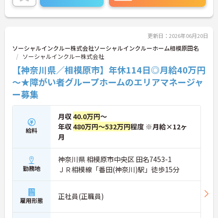
のケア業務に加え、スタッフ教育や品質研修などの
マネジメント業務をお任せするため、介護福祉士と
しての経験を存分に発揮していただけます。確定給
付企業年金や退職金、充実した福利厚生も整ってお
更新日：2026年06月20日
り、役職者として腰を据えて長期的にキャリアを築
ソーシャルインクルー株式会社ソーシャルインクルーホーム相模原田名
ける環境です。
ソーシャルインクルー株式会社
【神奈川県／相模原市】年休114日◎月給40万円
★おすすめPOINT★
【高水準の給与と充実の手当】
～★障がい者グループホームのエリアマネージャ
・想定年収560万円以上を目指せる好待遇
ー募集
・年間賞与に加えて決算賞与の支給実績あり
・確定給付企業年金など将来を見据えた制度
月収
40.0万円
～
【メリハリのある働きやすさ】
年収
480万円～532万円
程度 ※月給×12ヶ
給料
・残業は月平均5時間程度でプライベート充実
月
・原則日勤帯を基本とした生活しやすい勤務体制
・年間休日110日と誕生日休暇や有給取得推奨
神奈川県 相模原市中央区 田名7453-1
勤務地
ＪＲ相模線「番田(神奈川)駅」徒歩15分
正社員(正職員)
雇用形態