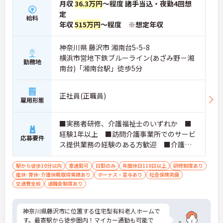
月収
36.3万円
～程度 諸手当込・夜勤4回想
定
給料
年収
515万円
～程度 ※想定年収
神奈川県 藤沢市 湘南台5-5-8
横浜市営地下鉄ブルーライン(あざみ野－湘
勤務地
南台)「湘南台駅」徒歩5分
正社員(正職員)
雇用形態
■実務者研修、介護福祉士のいずれか ■
経験1年以上 ■訪問介護事業所でのサービ
応募要件
ス提供業務の経験のある方歓迎 ■介護施
設で管理者の経験をお持ちの方歓迎
駅から徒歩10分以内
車通勤可
日勤のみ
年間休日110日以上
研修制度あり
産休･育休･介護休暇取得実績あり
ボーナス・賞与あり
社会保険完備
交通費支給
退職金制度あり
神奈川県藤沢市に位置する住宅型有料老人ホームで
す。最寄駅から徒歩圏内！マイカー通勤も可能で