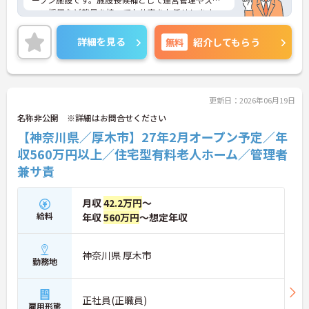
採用や運営管理など経営に近いポジションでご活躍
ッフ採用など裁量を持ってお仕事をお任せします。
いただけます
入職後は既存施設での丁寧な事前研修が用意されて
おり、研修中の交通費や宿泊費も会社が負担するた
詳細を見る
無料
紹介してもらう
め安心してスタートできます。想定年収660万円以
上と高い給与水準に加え、決算賞与や資格取得費用
の全額補助など還元率の高さが魅力です。緊急時を
除き基本日勤のみの勤務で、年間休日110日や誕生
日休暇などお休みもしっかり確保できます。確定給
更新日：2026年06月19日
付企業年金や1食200円程度の食事補助、会員制高級
名称非公開 ※詳細はお問合せください
リゾートの利用など、独自の福利厚生も大変充実し
【神奈川県／厚木市】27年2月オープン予定／年
ています。有資格者の方にご自身の経験を活かしな
がら、充実した待遇のもとで新しい施設を作り上げ
収560万円以上／住宅型有料老人ホーム／管理者
るやりがいを感じていただける大変おすすめの求人
兼サ責
となっております。
★おすすめPOINT★
月収
42.2万円
～
【安定した高収入と充実の福利厚生】
給料
年収
560万円
～想定年収
・想定年収668万円と高い給与水準に加えて業績に
よる決算賞与の支給があります
・確定給付企業年金への加入や勤続3年以上の退職
神奈川県 厚木市
金制度など将来に向けた備えができます
勤務地
・1食200円程度の食事補助や会員制リゾート施設の
利用など嬉しい待遇が揃っております
正社員(正職員)
雇用形態