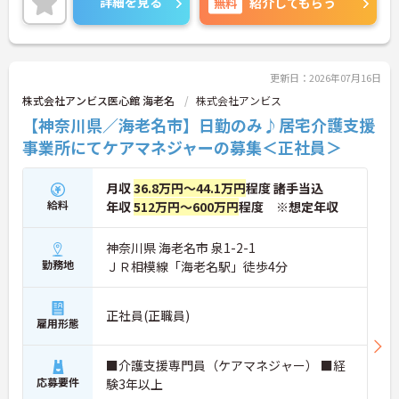
詳細を見る
無料
紹介してもらう
更新日：2026年07月16日
株式会社アンビス医心館 海老名
株式会社アンビス
【神奈川県／海老名市】日勤のみ♪居宅介護支援
事業所にてケアマネジャーの募集＜正社員＞
月収
36.8万円～44.1万円
程度 諸手当込
給料
年収
512万円～600万円
程度 ※想定年収
神奈川県 海老名市 泉1-2-1
勤務地
ＪＲ相模線「海老名駅」徒歩4分
正社員(正職員)
雇用形態
■介護支援専門員（ケアマネジャー） ■経
応募要件
験3年以上