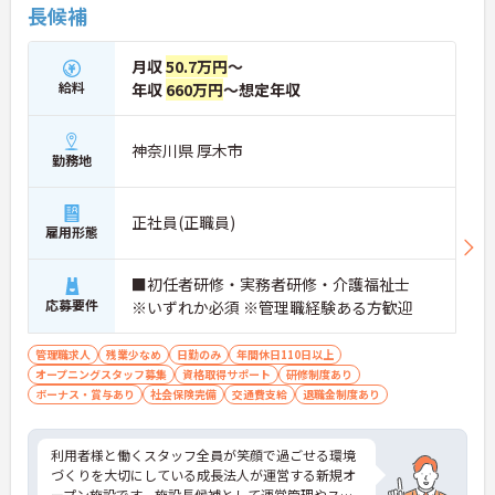
長候補
となっております。
★おすすめPOINT★
月収
50.7万円
～
【安定した高収入と充実の福利厚生】
給料
年収
660万円
～想定年収
・想定年収668万円と高い給与水準に加えて業績に
よる決算賞与の支給があります
・確定給付企業年金への加入や勤続3年以上の退職
神奈川県 厚木市
金制度など将来に向けた備えができます
勤務地
・1食200円程度の食事補助や会員制リゾート施設の
利用など嬉しい待遇が揃っております
正社員(正職員)
雇用形態
【ワークライフバランスを大切にできる環境】
・緊急時を除いて基本日勤のみの勤務となるため生
活リズムを整えやすくあります
■初任者研修・実務者研修・介護福祉士
・年間休日110日のほかご自身の誕生月に1日取得で
応募要件
※いずれか必須 ※管理職経験ある方歓迎
きる誕生日休暇があります ・産休育休や子どもの看
護休暇などライフステージの変化に合わせて柔軟に
管理職求人
残業少なめ
日勤のみ
年間休日110日以上
お休みできます
オープニングスタッフ募集
資格取得サポート
研修制度あり
ボーナス・賞与あり
社会保険完備
交通費支給
退職金制度あり
【手厚いサポートとキャリアアップ体制】
・入職後は既存施設にて業務の流れを学べる現場研
修があるため安心して就業できます
利用者様と働くスタッフ全員が笑顔で過ごせる環境
・働きながら上位資格を目指せる費用全額負担の資
づくりを大切にしている成長法人が運営する新規オ
格取得支援制度があります ・施設長としてスタッフ
ープン施設です。施設長候補として運営管理やスタ