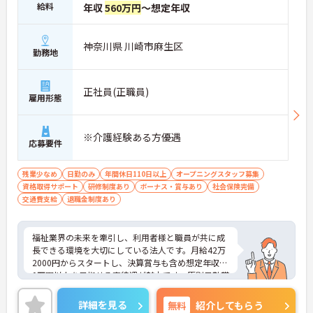
給料
年収
560万円
～想定年収
神奈川県 川崎市麻生区
勤務地
正社員(正職員)
雇用形態
※介護経験ある方優遇
応募要件
残業少なめ
日勤のみ
年間休日110日以上
オープニングスタッフ募集
資格取得サポート
研修制度あり
ボーナス・賞与あり
社会保険完備
交通費支給
退職金制度あり
福祉業界の未来を牽引し、利用者様と職員が共に成
長できる環境を大切にしている法人です。月給42万
2000円からスタートし、決算賞与も含め想定年収56
0万円以上を目指せる高待遇が魅力です。原則日勤帯
を基本とした勤務で、残業は月平均5時間程度と少
なく、年間休日110日＋誕生日休暇が用意されてい
詳細を見る
無料
紹介してもらう
るため、メリハリのある働き方が可能です。現場で