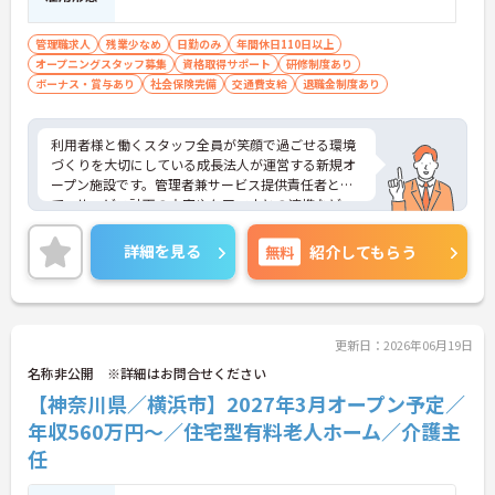
【ワークライフバランスを大切にできる環境】
・緊急時を除いて基本日勤のみの勤務となるため生
活リズムを整えやすくあります
管理職求人
残業少なめ
日勤のみ
年間休日110日以上
・年間休日110日のほかご自身の誕生月に1日取得で
オープニングスタッフ募集
資格取得サポート
研修制度あり
きる誕生日休暇があります ・産休育休や子どもの看
ボーナス・賞与あり
社会保険完備
交通費支給
退職金制度あり
護休暇などライフステージの変化に合わせて柔軟に
お休みできます
利用者様と働くスタッフ全員が笑顔で過ごせる環境
【手厚いサポートとキャリアアップ体制】
づくりを大切にしている成長法人が運営する新規オ
・入職後は既存施設にて業務の流れを学べる現場研
ープン施設です。管理者兼サービス提供責任者とし
修があるため安心して就業できます
て、サービス計画の立案やケアマネとの連携など、
・働きながら上位資格を目指せる費用全額負担の資
裁量を持ってお仕事をお任せします。想定年収560
格取得支援制度があります ・施設長としてスタッフ
万円以上と高い給与水準に加え、決算賞与や手当が
詳細を見る
無料
紹介してもらう
採用や運営管理など経営に近いポジションでご活躍
充実している還元率の高さが魅力です。緊急時を除
いただけます
き基本日勤のみの勤務で、残業も月平均10時間以内
と少なく、誕生日休暇などお休みもしっかり確保で
きます。確定給付企業年金や会員制高級リゾートの
利用など、独自の福利厚生も大変充実しています。
更新日：2026年06月19日
介護福祉士の資格とご経験を活かしながら、充実し
名称非公開 ※詳細はお問合せください
た待遇のもとで新しい施設を作り上げるやりがいを
【神奈川県／横浜市】2027年3月オープン予定／
感じていただける、大変おすすめの求人となってお
ります。
年収560万円～／住宅型有料老人ホーム／介護主
任
★おすすめPOINT★
【安定した高収入と充実の福利厚生】