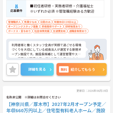
■初任者研修・実務者研修・介護福祉士
応募要件
※いずれか必須 ※管理職経験ある方歓迎
管理職求人
残業少なめ
日勤のみ
年間休日110日以上
オープニングスタッフ募集
資格取得サポート
研修制度あり
ボーナス・賞与あり
社会保険完備
交通費支給
退職金制度あり
利用者様と働くスタッフ全員が笑顔で過ごせる環境
づくりを大切にしている成長法人が運営する新規オ
ープン施設です。施設長候補として運営管理やスタ
ッフ採用など裁量を持ってお仕事をお任せします。
入職後は既存施設での丁寧な事前研修が用意されて
おり、研修中の交通費や宿泊費も会社が負担するた
詳細を見る
無料
紹介してもらう
め安心してスタートできます。想定年収660万円以
上と高い給与水準に加え、決算賞与や資格取得費用
の全額補助など還元率の高さが魅力です。緊急時を
除き基本日勤のみの勤務で、年間休日110日や誕生
日休暇などお休みもしっかり確保できます。確定給
更新日：2026年06月19日
付企業年金や1食200円程度の食事補助、会員制高級
名称非公開 ※詳細はお問合せください
リゾートの利用など、独自の福利厚生も大変充実し
【神奈川県／厚木市】2027年2月オープン予定／
ています。有資格者の方にご自身の経験を活かしな
がら、充実した待遇のもとで新しい施設を作り上げ
年収660万円以上／住宅型有料老人ホーム／施設
るやりがいを感じていただける大変おすすめの求人