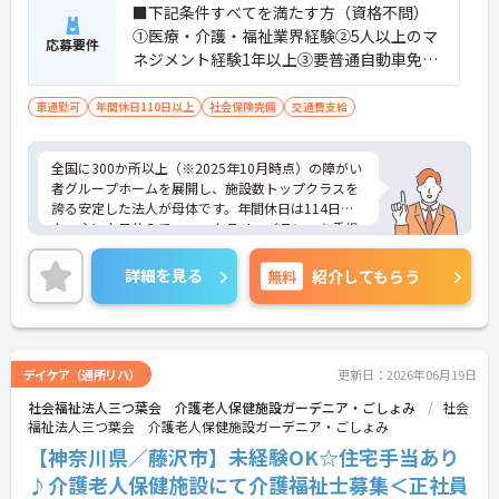
■下記条件すべてを満たす方（資格不問）
①医療・介護・福祉業界経験②5人以上のマ
応募要件
ネジメント経験1年以上③要普通自動車免許
（AT限定可）※介護業界に関する有資格者
（介護職員初任者研修、介護福祉士な
車通勤可
年間休日110日以上
社会保険完備
交通費支給
ど）、営業経験（業種問わず）、障がい福
祉経験歓迎
全国に300か所以上（※2025年10月時点）の障がい
者グループホームを展開し、施設数トップクラスを
誇る安定した法人が母体です。年間休日は114日以
上、主に土日休みで、ワークライフバランスを重視
した働き方が可能です。産前産後・育児休暇制度も
あり、子育て世代も安心して働ける環境が整ってい
詳細を見る
無料
紹介してもらう
ます。一般社員研修や外部勉強会受講支援制度など
を通じて着実にスキルアップもできます。チームを
まとめ、メンバーの成長を後押しすることにやりが
いを感じる方、新しい挑戦に意欲的な方にぴったり
の職場です。ご興味のある方は詳細等をお伝えしま
デイケア（通所リハ）
更新日：2026年06月19日
すので、お気軽にお問い合わせください。
社会福祉法人三つ葉会 介護老人保健施設ガーデニア・ごしょみ
社会
福祉法人三つ葉会 介護老人保健施設ガーデニア・ごしょみ
【神奈川県／藤沢市】未経験OK☆住宅手当あり
♪介護老人保健施設にて介護福祉士募集＜正社員