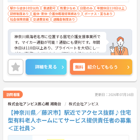
駅から徒歩10分以内
車通勤可
残業少なめ
日勤のみ
年間休日110日以上
研修制度あり
産休･育休･介護休暇取得実績あり
ボーナス・賞与あり
社会保険完備
交通費支給
退職金制度あり
神奈川県海老名市に位置する居宅介護支援事業所で
す。マイカー通勤が可能！通勤にも便利です。年間
休日は110日以上あり、プライベートを大切にしな
がらご勤務いただけます。ご興味をお持ちの方はお
気軽にお問い合わせください。
詳細を見る
無料
紹介してもらう
訪問看護
更新日：2026年07月16日
株式会社アンビス医心館 湘南台
株式会社アンビス
【神奈川県／藤沢市】駅近でアクセス抜群♪住宅
型有料老人ホームにてサービス提供責任者の募集
＜正社員＞