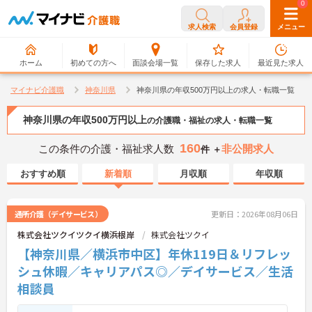
0
0
求人検索
会員登録
メニュー
ホーム
初めての方へ
面談会場一覧
保存した求人
最近見た求人
マイナビ介護職
神奈川県
神奈川県の年収500万円以上の求人・転職一覧
神奈川県の年収500万円以上
の介護職・福祉の求人・転職一覧
160
この条件の介護・福祉求人数
非公開求人
件 ＋
おすすめ順
新着順
月収順
年収順
通所介護（デイサービス）
更新日：2026年08月06日
株式会社ツクイツクイ横浜根岸
株式会社ツクイ
【神奈川県／横浜市中区】年休119日＆リフレッ
シュ休暇／キャリアパス◎／デイサービス／生活
相談員