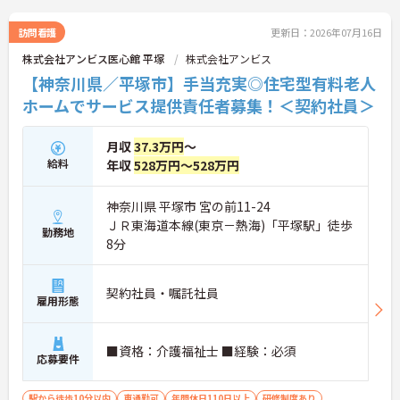
訪問看護
更新日：2026年07月16日
株式会社アンビス医心館 平塚
株式会社アンビス
【神奈川県／平塚市】手当充実◎住宅型有料老人
ホームでサービス提供責任者募集！＜契約社員＞
月収
37.3万円
～
給料
年収
528万円～528万円
神奈川県 平塚市 宮の前11-24
ＪＲ東海道本線(東京－熱海)「平塚駅」徒歩
勤務地
8分
契約社員・嘱託社員
雇用形態
■資格：介護福祉士 ■経験：必須
応募要件
駅から徒歩10分以内
車通勤可
年間休日110日以上
研修制度あり