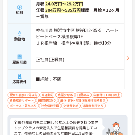
月収
24.0万円～29.2万円
年収
304万円～535万円
程度 月給×12ヶ月
給料
＋賞与
神奈川県 横浜市中区 根岸町2-85-5 ハート
ビートベース横濱根岸1F
勤務地
ＪＲ根岸線「根岸(神奈川)駅」徒歩10分
正社員(正職員)
雇用形態
■経験：不問
応募要件
駅から徒歩10分以内
車通勤可
残業少なめ
日勤のみ
年間休日110日以上
資格取得サポート
研修制度あり
産休･育休･介護休暇取得実績あり
ボーナス・賞与あり
社会保険完備
交通費支給
退職金制度あり
全国47都道府県に展開し40年以上の歴史を持つ業界
トップクラスの安定法人で生活相談員を募集してい
ます。夜勤なしの日勤のみで年間休日119日を確保