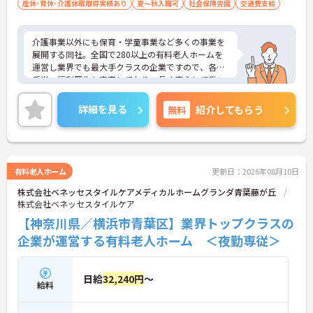
産休･育休･介護休暇取得実績あり
夏～秋入職可
社会保険完備
交通費支給
介護事業以外にも保育・学童事業など多くの事業を
展開する同社。全国で280以上の有料老人ホームを
運営し業界でも最大手クラスの企業ですので、各種
手当、福利厚生も充実しており、長く安心して働い
ていただける環境です。ご興味ある方には、面接対
策ポイントなど、さらに詳細をお話しいたしますの
詳細を見る
無料
紹介してもらう
でお気軽にご相談ください。
有料老人ホーム
更新日：2026年08月10日
株式会社ベネッセスタイルケアメディカルホームグランダ青葉藤が丘
株式会社ベネッセスタイルケア
【神奈川県／横浜市青葉区】業界トップクラスの
企業が運営する有料老人ホーム ＜夜勤専従＞
日給
32,240円
～
給料