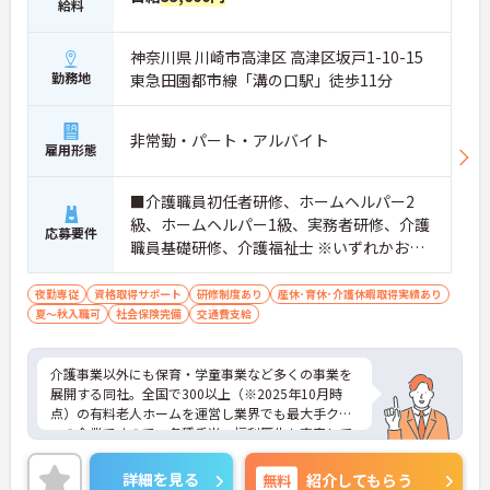
給料
神奈川県 川崎市高津区 高津区坂戸1-10-15
勤務地
東急田園都市線「溝の口駅」徒歩11分
非常勤・パート・アルバイト
雇用形態
■介護職員初任者研修、ホームヘルパー2
級、ホームヘルパー1級、実務者研修、介護
応募要件
職員基礎研修、介護福祉士 ※いずれかお持
ちの方
夜勤専従
資格取得サポート
研修制度あり
産休･育休･介護休暇取得実績あり
夏～秋入職可
社会保険完備
交通費支給
介護事業以外にも保育・学童事業など多くの事業を
展開する同社。全国で300以上（※2025年10月時
点）の有料老人ホームを運営し業界でも最大手クラ
スの企業ですので、各種手当、福利厚生も充実して
おり、長く安心して働いていただける環境です。ご
興味ある方には、面接対策ポイントなど、さらに詳
詳細を見る
無料
紹介してもらう