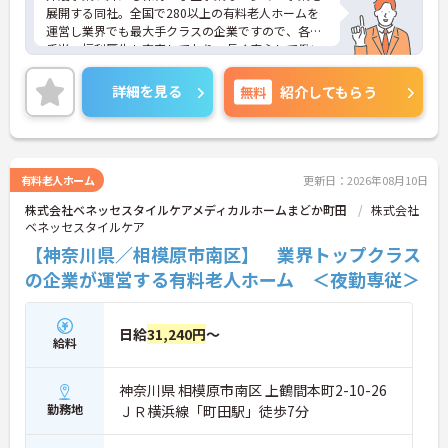
展開する同社。全国で280以上の有料老人ホームを
運営し業界でも最大手クラスの企業ですので、各種
手当、福利厚生も充実しており、長く安心して働い
ていただける環境です。ご興味ある方には、面接対
策ポイントなど、さらに詳細をお話しいたしますの
詳細を見る
無料
紹介してもらう
でお気軽にご相談ください。
有料老人ホーム
更新日：2026年08月10日
株式会社ベネッセスタイルケアメディカルホームまどか町田
株式会社
ベネッセスタイルケア
【神奈川県／相模原市南区】 業界トップクラス
の企業が運営する有料老人ホーム ＜夜勤専従＞
日給
31,240円
～
給料
神奈川県 相模原市南区 上鶴間本町2-10-26
勤務地
ＪＲ横浜線「町田駅」徒歩7分