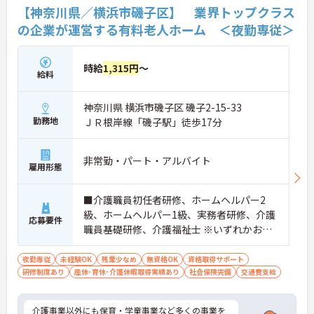
【神奈川県／横浜市磯子区】 業界トップクラス
の企業が運営する有料老人ホーム ＜夜勤専従＞
時給
1,315円
～
給料
神奈川県 横浜市磯子区 磯子2-15-33
勤務地
ＪＲ根岸線「磯子駅」徒歩17分
非常勤・パート・アルバイト
雇用形態
■介護職員初任者研修、ホームヘルパー2
級、ホームヘルパー1級、実務者研修、介護
応募要件
職員基礎研修、介護福祉士 ※いずれかお持
ちの方 ※資格をお持ちでない方も相談可
夜勤専従
未経験OK
残業少なめ
無資格OK
資格取得サポート
研修制度あり
産休･育休･介護休暇取得実績あり
社会保険完備
交通費支給
介護事業以外にも保育・学童事業など多くの事業を