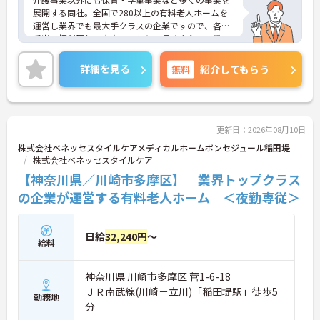
展開する同社。全国で280以上の有料老人ホームを
運営し業界でも最大手クラスの企業ですので、各種
手当、福利厚生も充実しており、長く安心して働い
ていただける環境です。ご興味ある方には、面接対
策ポイントなど、さらに詳細をお話しいたしますの
詳細を見る
無料
紹介してもらう
でお気軽にご相談ください。
更新日：2026年08月10日
株式会社ベネッセスタイルケアメディカルホームボンセジュール稲田堤
株式会社ベネッセスタイルケア
【神奈川県／川崎市多摩区】 業界トップクラス
の企業が運営する有料老人ホーム ＜夜勤専従＞
日給
32,240円
～
給料
神奈川県 川崎市多摩区 菅1-6-18
ＪＲ南武線(川崎－立川)「稲田堤駅」徒歩5
勤務地
分