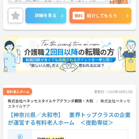
手当、福利厚生も充実しており、長く安心して働い
ていただける環境です。ご興味ある方には、面接対
策ポイントなど、さらに詳細をお話しいたしますの
詳細を見る
無料
紹介してもらう
でお気軽にご相談ください。
有料老人ホーム
更新日：2026年08月10日
株式会社ベネッセスタイルケアグランダ鶴間・大和
株式会社ベネッセ
スタイルケア
【神奈川県／大和市】 業界トップクラスの企業
が運営する有料老人ホーム ＜夜勤専従＞