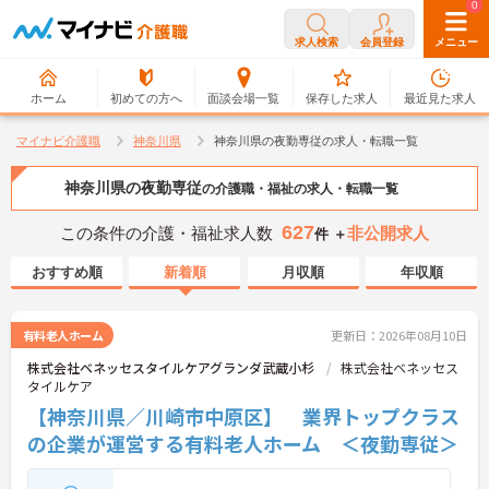
0
0
求人検索
会員登録
メニュー
ホーム
初めての方へ
面談会場一覧
保存した求人
最近見た求人
マイナビ介護職
神奈川県
神奈川県の夜勤専従の求人・転職一覧
神奈川県の夜勤専従
の介護職・福祉の求人・転職一覧
627
この条件の介護・福祉求人数
非公開求人
件 ＋
おすすめ順
新着順
月収順
年収順
有料老人ホーム
更新日：2026年08月10日
株式会社ベネッセスタイルケアグランダ武蔵小杉
株式会社ベネッセス
タイルケア
【神奈川県／川崎市中原区】 業界トップクラス
の企業が運営する有料老人ホーム ＜夜勤専従＞