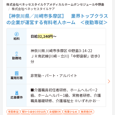
株式会社ベネッセスタイルケアメディカルホームボンセジュール中野島
株式会社ベネッセスタイルケア
【神奈川県／川崎市多摩区】 業界トップクラス
の企業が運営する有料老人ホーム ＜夜勤専従＞
日給
32,240円
～
給料
神奈川県 川崎市多摩区 中野島3-14-22
ＪＲ南武線(川崎－立川)「中野島駅」徒歩3
勤務地
分
非常勤・パート・アルバイト
雇用形態
■介護職員初任者研修、ホームヘルパー2
級、ホームヘルパー1級、実務者研修、介護
応募要件
職員基礎研修、介護福祉士 ※いずれかお持
ちの方 ※資格をお持ちでない方も相談可
夜勤専従
駅から徒歩10分以内
未経験OK
残業少なめ
無資格OK