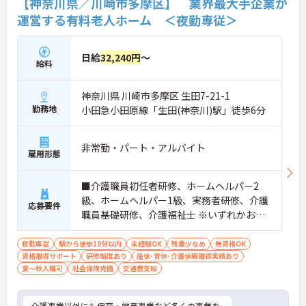
【神奈川県／川崎市多摩区】 業界最大手企業が
運営する有料老人ホーム ＜夜勤専従＞
日給
32,240円
～
給料
神奈川県 川崎市多摩区 生田7-21-1
勤務地
小田急小田原線「生田(神奈川)駅」徒歩6分
非常勤・パート・アルバイト
雇用形態
■介護職員初任者研修、ホームヘルパー2
級、ホームヘルパー1級、実務者研修、介護
応募要件
職員基礎研修、介護福祉士 ※いずれかお持
ちの方 ※資格をお持ちでない方も相談可
夜勤専従
駅から徒歩10分以内
未経験OK
残業少なめ
無資格OK
資格取得サポート
研修制度あり
産休･育休･介護休暇取得実績あり
夏～秋入職可
社会保険完備
交通費支給
介護事業以外にも保育・学童事業など多くの事業を