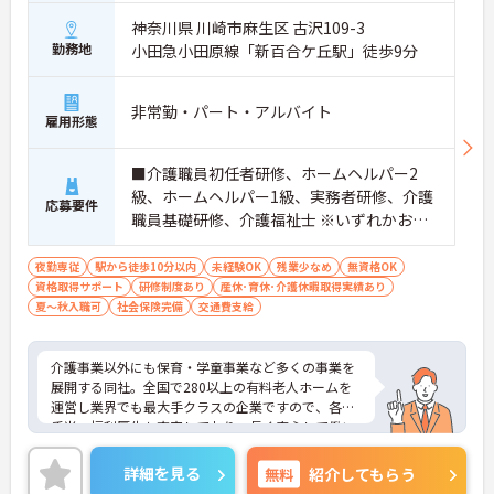
神奈川県 川崎市麻生区 古沢109-3
勤務地
小田急小田原線「新百合ケ丘駅」徒歩9分
非常勤・パート・アルバイト
雇用形態
■介護職員初任者研修、ホームヘルパー2
級、ホームヘルパー1級、実務者研修、介護
応募要件
職員基礎研修、介護福祉士 ※いずれかお持
ちの方 ※資格をお持ちでない方も相談可
夜勤専従
駅から徒歩10分以内
未経験OK
残業少なめ
無資格OK
資格取得サポート
研修制度あり
産休･育休･介護休暇取得実績あり
夏～秋入職可
社会保険完備
交通費支給
介護事業以外にも保育・学童事業など多くの事業を
展開する同社。全国で280以上の有料老人ホームを
運営し業界でも最大手クラスの企業ですので、各種
手当、福利厚生も充実しており、長く安心して働い
ていただける環境です。ご興味ある方には、面接対
策ポイントなど、さらに詳細をお話しいたしますの
詳細を見る
無料
紹介してもらう
でお気軽にご相談ください。