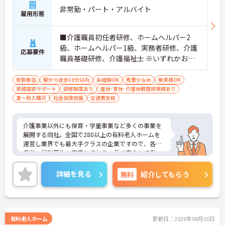
非常勤・パート・アルバイト
雇用形態
■介護職員初任者研修、ホームヘルパー2
級、ホームヘルパー1級、実務者研修、介護
応募要件
職員基礎研修、介護福祉士 ※いずれかお持
ちの方 ※資格をお持ちでない方も相談可
夜勤専従
駅から徒歩10分以内
未経験OK
残業少なめ
無資格OK
資格取得サポート
研修制度あり
産休･育休･介護休暇取得実績あり
夏～秋入職可
社会保険完備
交通費支給
介護事業以外にも保育・学童事業など多くの事業を
展開する同社。全国で280以上の有料老人ホームを
運営し業界でも最大手クラスの企業ですので、各種
手当、福利厚生も充実しており、長く安心して働い
ていただける環境です。ご興味ある方には、面接対
策ポイントなど、さらに詳細をお話しいたしますの
詳細を見る
無料
紹介してもらう
でお気軽にご相談ください。
有料老人ホーム
更新日：2026年08月10日