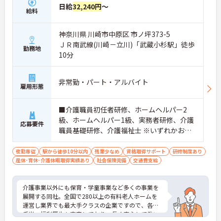
日給
32,240円
～
給料
神奈川県 川崎市中原区 市ノ坪373-5
ＪＲ南武線(川崎－立川)「武蔵小杉駅」徒歩
勤務地
10分
非常勤・パート・アルバイト
雇用形態
■介護職員初任者研修、ホームヘルパー2
級、ホームヘルパー1級、実務者研修、介護
応募要件
職員基礎研修、介護福祉士 ※いずれかお持
ちの方 ※資格をお持ちでない方も相談可
夜勤専従
駅から徒歩10分以内
残業少なめ
資格取得サポート
研修制度あり
産休･育休･介護休暇取得実績あり
社会保険完備
交通費支給
介護事業以外にも保育・学童事業など多くの事業を
展開する同社。全国で280以上の有料老人ホームを
運営し業界でも最大手クラスの企業ですので、各種
手当、福利厚生も充実しており、長く安心して働い