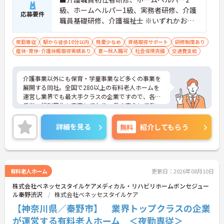
級、ホームヘルパー1級、実務者研修、介護
応募要件
職員基礎研修、介護福祉士 ※いずれかお持
ちの方 ※資格をお持ちでない方も相談可
夜勤専従
駅から徒歩10分以内
残業少なめ
資格取得サポート
研修制度あり
産休･育休･介護休暇取得実績あり
夏～秋入職可
社会保険完備
交通費支給
介護事業以外にも保育・学童事業など多くの事業を
展開する同社。全国で280以上の有料老人ホームを
運営し業界でも最大手クラスの企業ですので、各種
手当、福利厚生も充実しており、長く安心して働い
ていただける環境です。ご興味ある方には、面接対
策ポイントなど、さらに詳細をお話しいたしますの
詳細を見る
無料
紹介してもらう
でお気軽にご相談ください。
有料老人ホーム
更新日：2026年08月10日
株式会社ベネッセスタイルケアメディカル・リハビリホームボンセジュー
ル秦野渋沢
株式会社ベネッセスタイルケア
【神奈川県／秦野市】 業界トップクラスの企業
が運営する有料老人ホーム ＜夜勤専従＞