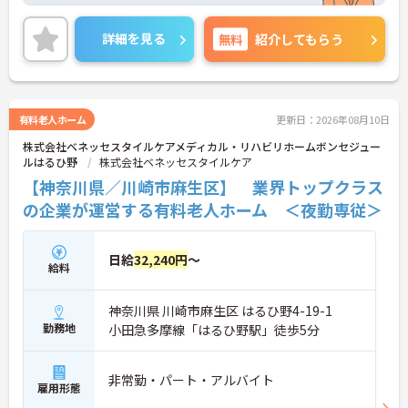
ていただける環境です。ご興味ある方には、面接対
策ポイントなど、さらに詳細をお話しいたしますの
詳細を見る
無料
紹介してもらう
でお気軽にご相談ください。
有料老人ホーム
更新日：2026年08月10日
株式会社ベネッセスタイルケアメディカル・リハビリホームボンセジュー
ルはるひ野
株式会社ベネッセスタイルケア
【神奈川県／川崎市麻生区】 業界トップクラス
の企業が運営する有料老人ホーム ＜夜勤専従＞
日給
32,240円
～
給料
神奈川県 川崎市麻生区 はるひ野4-19-1
勤務地
小田急多摩線「はるひ野駅」徒歩5分
非常勤・パート・アルバイト
雇用形態