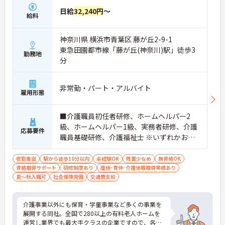
日給
32,240円
～
給料
神奈川県 横浜市青葉区 藤が丘2-9-1
東急田園都市線「藤が丘(神奈川)駅」徒歩3
勤務地
分
非常勤・パート・アルバイト
雇用形態
■介護職員初任者研修、ホームヘルパー2
級、ホームヘルパー1級、実務者研修、介護
応募要件
職員基礎研修、介護福祉士 ※いずれかお持
ちの方 ※資格をお持ちでない方も相談可
夜勤専従
駅から徒歩10分以内
未経験OK
残業少なめ
無資格OK
資格取得サポート
研修制度あり
産休･育休･介護休暇取得実績あり
夏～秋入職可
社会保険完備
交通費支給
介護事業以外にも保育・学童事業など多くの事業を
展開する同社。全国で280以上の有料老人ホームを
運営し業界でも最大手クラスの企業ですので、各種