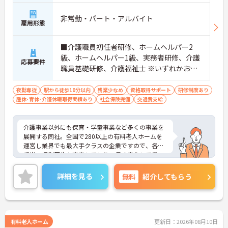
非常勤・パート・アルバイト
雇用形態
■介護職員初任者研修、ホームヘルパー2
級、ホームヘルパー1級、実務者研修、介護
応募要件
職員基礎研修、介護福祉士 ※いずれかお持
ちの方 ※資格をお持ちでない方も相談可
夜勤専従
駅から徒歩10分以内
残業少なめ
資格取得サポート
研修制度あり
産休･育休･介護休暇取得実績あり
社会保険完備
交通費支給
介護事業以外にも保育・学童事業など多くの事業を
展開する同社。全国で280以上の有料老人ホームを
運営し業界でも最大手クラスの企業ですので、各種
手当、福利厚生も充実しており、長く安心して働い
ていただける環境です。ご興味ある方には、面接対
策ポイントなど、さらに詳細をお話しいたしますの
詳細を見る
無料
紹介してもらう
でお気軽にご相談ください。
有料老人ホーム
更新日：2026年08月10日