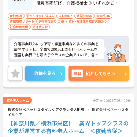
職員基礎研修、介護福祉士 ※いずれかお持
ちの方 ※資格をお持ちでない方も相談可
夜勤専従
駅から徒歩10分以内
未経験OK
残業少なめ
無資格OK
資格取得サポート
研修制度あり
産休･育休･介護休暇取得実績あり
社会保険完備
交通費支給
介護事業以外にも保育・学童事業など多くの事業を
展開する同社。全国で280以上の有料老人ホームを
運営し業界でも最大手クラスの企業ですので、各種
手当、福利厚生も充実しており、長く安心して働い
ていただける環境です。ご興味ある方には、面接対
策ポイントなど、さらに詳細をお話しいたしますの
詳細を見る
無料
紹介してもらう
でお気軽にご相談ください。
有料老人ホーム
更新日：2026年08月10日
株式会社ベネッセスタイルケアグランダ大船東
株式会社ベネッセスタ
イルケア
【神奈川県／横浜市栄区】 業界トップクラスの
企業が運営する有料老人ホーム ＜夜勤専従＞