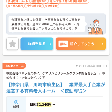
資格取得サポート
研修制度あり
産休･育休･介護休暇取得実績あり
夏～秋入職可
社会保険完備
交通費支給
介護事業以外にも保育・学童事業など多くの事業を
展開する同社。全国で280以上の有料老人ホームを
運営し業界でも最大手クラスの企業ですので、各種
手当、福利厚生も充実しており、長く安心して働い
ていただける環境です。ご興味ある方には、面接対
策ポイントなど、さらに詳細をお話しいたしますの
詳細を見る
無料
紹介してもらう
でお気軽にご相談ください。
有料老人ホーム
更新日：2026年08月10日
株式会社ベネッセスタイルケアリハビリホームグランダ新百合ヶ丘
株
式会社ベネッセスタイルケア
【神奈川県／川崎市麻生区】 業界最大手企業が
運営する有料老人ホーム ＜夜勤専従＞
日給
32,240円
～
給料