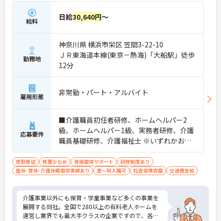
日給
30,640円
～
給料
神奈川県 横浜市栄区 笠間3-22-10
ＪＲ東海道本線(東京－熱海)「大船駅」徒歩
勤務地
12分
非常勤・パート・アルバイト
雇用形態
■介護職員初任者研修、ホームヘルパー2
級、ホームヘルパー1級、実務者研修、介護
応募要件
職員基礎研修、介護福祉士 ※いずれかお持
ちの方 ※資格をお持ちでない方も相談可
夜勤専従
残業少なめ
資格取得サポート
研修制度あり
産休･育休･介護休暇取得実績あり
夏～秋入職可
社会保険完備
交通費支給
介護事業以外にも保育・学童事業など多くの事業を
展開する同社。全国で280以上の有料老人ホームを
運営し業界でも最大手クラスの企業ですので、各種