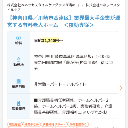
株式会社ベネッセスタイルケアグランダ溝の口
株式会社ベネッセスタ
イルケア
【神奈川県／川崎市高津区】業界最大手企業が運
営する有料老人ホーム ＜夜勤専従＞
日給
32,240円
～
給料
神奈川県 川崎市高津区 高津区坂戸1-10-15
東急田園都市線「藤が丘(神奈川)駅」徒歩12
勤務地
分
非常勤・パート・アルバイト
雇用形態
■介護職員初任者研修、ホームヘルパー2
級、ホームヘルパー1級、実務者研修、介護
応募要件
職員基礎研修、介護福祉士 ※いずれかお持
ちの方 ※資格をお持ちでない方も相談可
夜勤専従
残業少なめ
資格取得サポート
研修制度あり