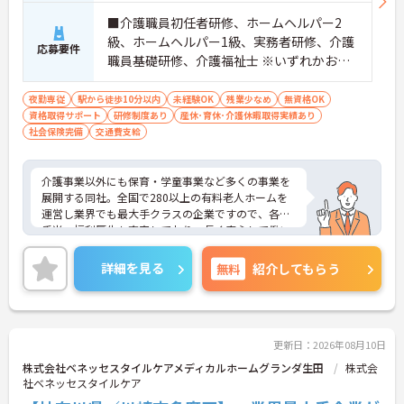
■介護職員初任者研修、ホームヘルパー2
級、ホームヘルパー1級、実務者研修、介護
応募要件
職員基礎研修、介護福祉士 ※いずれかお持
ちの方 ※資格をお持ちでない方も相談可
夜勤専従
駅から徒歩10分以内
未経験OK
残業少なめ
無資格OK
資格取得サポート
研修制度あり
産休･育休･介護休暇取得実績あり
社会保険完備
交通費支給
介護事業以外にも保育・学童事業など多くの事業を
展開する同社。全国で280以上の有料老人ホームを
運営し業界でも最大手クラスの企業ですので、各種
手当、福利厚生も充実しており、長く安心して働い
ていただける環境です。ご興味ある方には、面接対
策ポイントなど、さらに詳細をお話しいたしますの
詳細を見る
無料
紹介してもらう
でお気軽にご相談ください。
更新日：2026年08月10日
株式会社ベネッセスタイルケアメディカルホームグランダ生田
株式会
社ベネッセスタイルケア