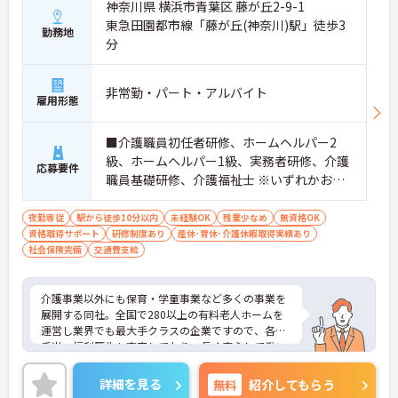
神奈川県 横浜市青葉区 藤が丘2-9-1
東急田園都市線「藤が丘(神奈川)駅」徒歩3
勤務地
分
非常勤・パート・アルバイト
雇用形態
■介護職員初任者研修、ホームヘルパー2
級、ホームヘルパー1級、実務者研修、介護
応募要件
職員基礎研修、介護福祉士 ※いずれかお持
ちの方 ※資格をお持ちでない方も相談可
夜勤専従
駅から徒歩10分以内
未経験OK
残業少なめ
無資格OK
資格取得サポート
研修制度あり
産休･育休･介護休暇取得実績あり
社会保険完備
交通費支給
介護事業以外にも保育・学童事業など多くの事業を
展開する同社。全国で280以上の有料老人ホームを
運営し業界でも最大手クラスの企業ですので、各種
手当、福利厚生も充実しており、長く安心して働い
ていただける環境です。ご興味ある方には、面接対
策ポイントなど、さらに詳細をお話しいたしますの
詳細を見る
無料
紹介してもらう
でお気軽にご相談ください。