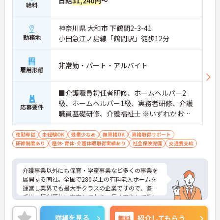
日給
31,240円
～
給料
神奈川県 大和市 下鶴間2-3-41
勤務地
小田急江ノ島線「鶴間駅」徒歩12分
非常勤・パート・アルバイト
雇用形態
■介護職員初任者研修、ホームヘルパー2
級、ホームヘルパー1級、実務者研修、介護
応募要件
職員基礎研修、介護福祉士 ※いずれかお持
ちの方 ※資格をお持ちでない方も相談可
夜勤専従
未経験OK
残業少なめ
無資格OK
資格取得サポート
研修制度あり
産休･育休･介護休暇取得実績あり
社会保険完備
交通費支給
介護事業以外にも保育・学童事業など多くの事業を
展開する同社。全国で280以上の有料老人ホームを
運営し業界でも最大手クラスの企業ですので、各種
手当、福利厚生も充実しており、長く安心して働い
ていただける環境です。ご興味ある方には、面接対
策ポイントなど、さらに詳細をお話しいたしますの
詳細を見る
無料
紹介してもらう