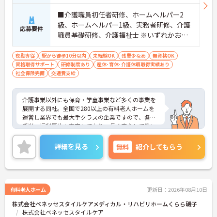
■介護職員初任者研修、ホームヘルパー2
級、ホームヘルパー1級、実務者研修、介護
応募要件
職員基礎研修、介護福祉士 ※いずれかお持
ちの方 ※資格をお持ちでない方も相談可
夜勤専従
駅から徒歩10分以内
未経験OK
残業少なめ
無資格OK
資格取得サポート
研修制度あり
産休･育休･介護休暇取得実績あり
社会保険完備
交通費支給
介護事業以外にも保育・学童事業など多くの事業を
展開する同社。全国で280以上の有料老人ホームを
運営し業界でも最大手クラスの企業ですので、各種
手当、福利厚生も充実しており、長く安心して働い
ていただける環境です。ご興味ある方には、面接対
策ポイントなど、さらに詳細をお話しいたしますの
詳細を見る
無料
紹介してもらう
でお気軽にご相談ください。
有料老人ホーム
更新日：2026年08月10日
株式会社ベネッセスタイルケアメディカル・リハビリホームくらら磯子
株式会社ベネッセスタイルケア