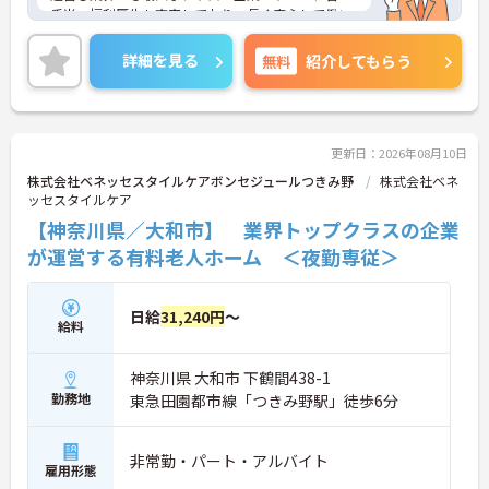
手当、福利厚生も充実しており、長く安心して働い
ていただける環境です。ご興味ある方には、面接対
策ポイントなど、さらに詳細をお話しいたしますの
詳細を見る
無料
紹介してもらう
でお気軽にご相談ください。
更新日：2026年08月10日
株式会社ベネッセスタイルケアボンセジュールつきみ野
株式会社ベネ
ッセスタイルケア
【神奈川県／大和市】 業界トップクラスの企業
が運営する有料老人ホーム ＜夜勤専従＞
日給
31,240円
～
給料
神奈川県 大和市 下鶴間438-1
勤務地
東急田園都市線「つきみ野駅」徒歩6分
非常勤・パート・アルバイト
雇用形態