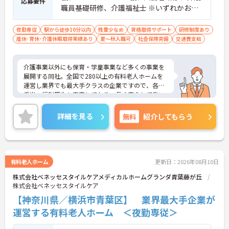
応募要件
職員基礎研修、介護福祉士 ※いずれかお持
ちの方 ※資格をお持ちでない方も相談可
夜勤専従
駅から徒歩10分以内
残業少なめ
資格取得サポート
研修制度あり
産休･育休･介護休暇取得実績あり
夏～秋入職可
社会保険完備
交通費支給
介護事業以外にも保育・学童事業など多くの事業を
展開する同社。全国で280以上の有料老人ホームを
運営し業界でも最大手クラスの企業ですので、各種
手当、福利厚生も充実しており、長く安心して働い
ていただける環境です。ご興味ある方には、面接対
策ポイントなど、さらに詳細をお話しいたしますの
詳細を見る
無料
紹介してもらう
でお気軽にご相談ください。
有料老人ホーム
更新日：2026年08月10日
株式会社ベネッセスタイルケアメディカルホームグランダ青葉藤が丘
株式会社ベネッセスタイルケア
【神奈川県／横浜市青葉区】 業界最大手企業が
運営する有料老人ホーム ＜夜勤専従＞