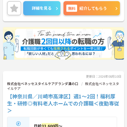
ていただける環境です。ご興味ある方には、面接対
策ポイントなど、さらに詳細をお話しいたしますの
詳細を見る
無料
紹介してもらう
でお気軽にご相談ください。
更新日：2026年08月10日
株式会社ベネッセスタイルケアグランダ溝の口
株式会社ベネッセスタ
イルケア
【神奈川県／川崎市高津区】週1～2回！福利厚
生・研修◎有料老人ホームでの介護職＜夜勤専従
＞
日給
33,600円
～