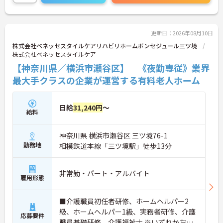
更新日：2026年08月10日
株式会社ベネッセスタイルケアリハビリホームボンセジュール三ツ境
株式会社ベネッセスタイルケア
【神奈川県／横浜市瀬谷区】 《夜勤専従》業界
最大手クラスの企業が運営する有料老人ホーム
日給
31,240円
～
給料
神奈川県 横浜市瀬谷区 三ツ境76-1
勤務地
相模鉄道本線「三ツ境駅」徒歩13分
非常勤・パート・アルバイト
雇用形態
■介護職員初任者研修、ホームヘルパー2
級、ホームヘルパー1級、実務者研修、介護
応募要件
職員基礎研修、介護福祉士 ※いずれかお持