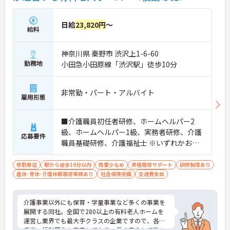
日給
23,820円
～
給料
神奈川県 秦野市 渋沢上1-6-60
勤務地
小田急小田原線「渋沢駅」徒歩10分
非常勤・パート・アルバイト
雇用形態
■介護職員初任者研修、ホームヘルパー2
級、ホームヘルパー1級、実務者研修、介護
応募要件
職員基礎研修、介護福祉士 ※いずれかお持
ちの方 ※資格をお持ちでない方も相談可
夜勤専従
駅から徒歩10分以内
残業少なめ
資格取得サポート
研修制度あり
産休･育休･介護休暇取得実績あり
社会保険完備
交通費支給
介護事業以外にも保育・学童事業など多くの事業を
展開する同社。全国で280以上の有料老人ホームを
運営し業界でも最大手クラスの企業ですので、各種
手当、福利厚生も充実しており、長く安心して働い