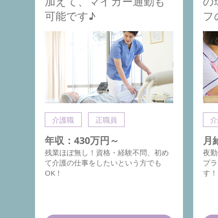
加えて、マイカー通勤も
の
可能です♪
フ
介護職
正職員
介
年収：430万円～
月給
残業ほぼ無し！資格・経験不問、初め
夜勤
て介護の仕事をしたいという方でも
プラ
OK！
す！