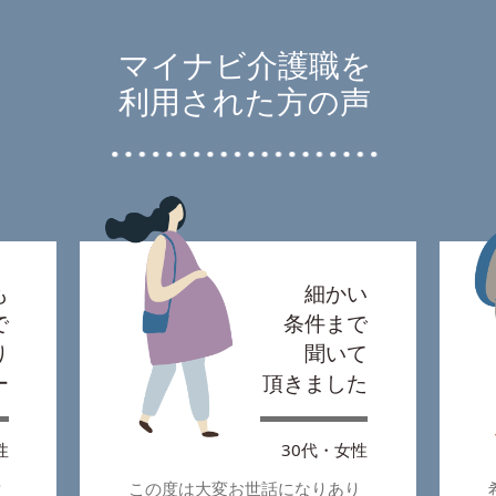
マイナビ介護職を
利用された方の声
も
細かい
で
条件まで
り
聞いて
ー
頂きました
性
30代・女性
対
この度は大変お世話になりあり