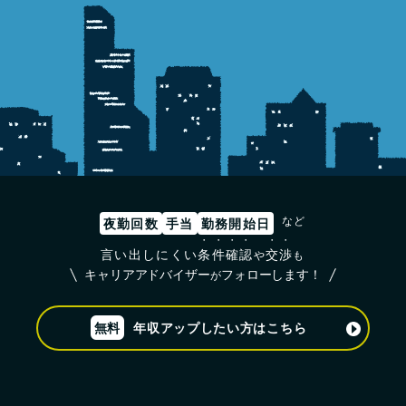
など
夜勤回数
手当
勤務開始日
言い出しにくい
条
件
確
認
交
渉
や
も
キャリアアドバイザー
フォローします！
が
無料
年収アップしたい方はこちら