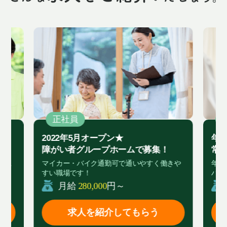
正社員
2022年5月オープン★
年間
障がい者グループホームで募集！
常
富に
マイカー・バイク通勤可で通いやすく働きや
年間
すい職場です！
ハリ
月給
280,000
円～
求人を紹介してもらう