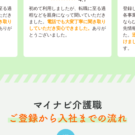
至る過
初めて利用しましたが、転職に至る過
登録
ただき
程などを親身になって聞いていただき
各事
き取り
ました。
電話でも大変丁寧に聞き取り
なら
ありが
していただき安心できました。
ありが
先情
とうございました。
た。
けま
す。