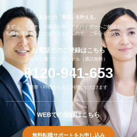
あなたの「希望」を叶える。
まずは、マイナビ介護職の専任アドバイザーへご相談！
転職を強要することはありませんので、ご安⼼ください。
お電話でのご登録はこちら
全国共通フリーダイヤル（通話無料）
0120-941-653
携帯・PHSからもご利用いただけます
WEBでの登録はこちら
無料転職サポートをお申し込み