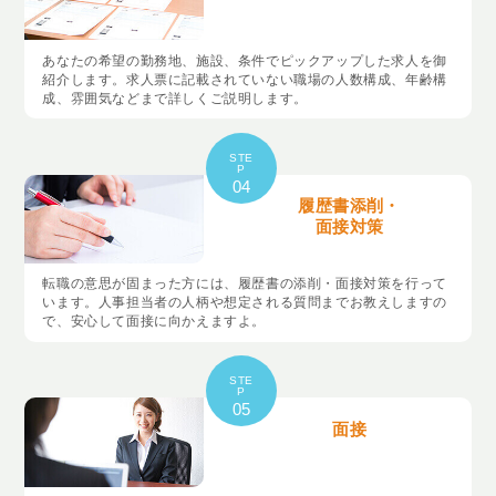
あなたの希望の勤務地、施設、条件でピックアップした求人を御
紹介します。求人票に記載されていない職場の人数構成、年齢構
成、雰囲気などまで詳しくご説明します。
STE
P
04
履歴書添削・
面接対策
転職の意思が固まった方には、履歴書の添削・面接対策を行って
います。人事担当者の人柄や想定される質問までお教えしますの
で、安心して面接に向かえますよ。
STE
P
05
面接