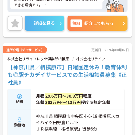
できる環境です。
＜年間休日125日＆土日祝休み＞しっかりとお休み
を取りながらメリハリをつけて働いていただけま
す。
詳細を見る
無料
紹介してもらう
ご興味のある方には、面接対策ポイント等、さらに
詳細をお話ししますのでお気軽にご相談ください。
通所介護（デイサービス）
更新日：2026年08月07日
株式会社リライフレッツ倶楽部相模原
株式会社リライフ
【神奈川県／相模原市】日曜固定休み！教育体制
も◎駅チカデイサービスでの生活相談員募集《正
社員》
月収
29.6万円～30.8万円
程度
給料
年収
383万円～413万円
程度※想定年収
神奈川県 相模原市中央区 4-6-18 相模原スカ
イハイツ田野倉ビル1F
勤務地
ＪＲ横浜線「相模原駅」徒歩5分