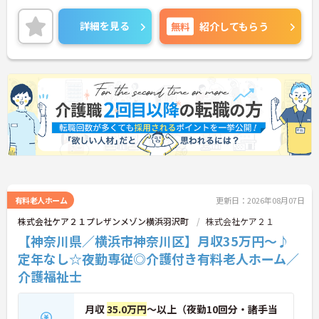
根付いています。
ご興味のある方には、面接対策ポイントなど、さら
詳細を見る
無料
紹介してもらう
に詳細をご案内しますのでお気軽にご相談くださ
い！
有料老人ホーム
更新日：2026年08月07日
株式会社ケア２１プレザンメゾン横浜羽沢町
株式会社ケア２１
【神奈川県／横浜市神奈川区】月収35万円～♪
定年なし☆夜勤専従◎介護付き有料老人ホーム／
介護福祉士
月収
35.0万円
～以上（夜勤10回分・諸手当