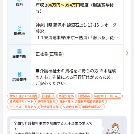
給料
年収
286万円～354万円
程度（別途賞与付
与）
神奈川県 藤沢市 鵠沼石上1-13-15 レオーダ
藤沢
勤務地
ＪＲ東海道本線(東京－熱海)「藤沢駅」徒歩
4分
正社員(正職員)
雇用形態
■介護福祉士の資格をお持ちの方 ※未経験
の方も、先輩による同行研修があるため、
応募要件
ご安心ください。
駅から徒歩10分以内
未経験OK
残業少なめ
日勤のみ
年間休日110日以上
資格取得サポート
研修制度あり
産休･育休･介護休暇取得実績あり
ボーナス・賞与あり
社会保険完備
交通費支給
退職金制度あり
全国で介護福祉事業を展開する大手企業の求人で
す！
充実の福利厚生やスキルアップの為の制度が整って