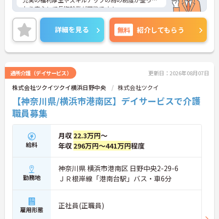
おり安心して長期就業が可能です！
ご興味ある方には、面接のポイントなど、さらに詳
細をお話致しますのでお気軽にご相談ください。
詳細を見る
無料
紹介してもらう
通所介護（デイサービス）
更新日：2026年08月07日
株式会社ツクイツクイ横浜日野中央
株式会社ツクイ
【神奈川県/横浜市港南区】デイサービスで介護
職員募集
月収
22.3万円
～
給料
年収
296万円～441万円
程度
神奈川県 横浜市港南区 日野中央2-29-6
勤務地
ＪＲ根岸線「港南台駅」バス・車6分
正社員(正職員)
雇用形態