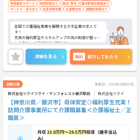
資格取得サポート
研修制度あり
産休･育休･介護休暇取得実績あり
ボーナス・賞与あり
社会保険完備
交通費支給
退職金制度あり
全国で介護福祉事業を展開する大手企業の求人で
す！
充実の福利厚生やスキルアップの為の制度が整って
おり安心して長期就業が可能です！
ご興味ある方には、面接のポイントなど、さらに詳
細をお話致しますのでお気軽にご相談ください。
詳細を見る
無料
紹介してもらう
訪問介護
更新日：2026年08月07日
株式会社ツクイツクイ・サンフォレスト藤沢駅前
株式会社ツクイ
【神奈川県／藤沢市】母体安定◎福利厚生充実！
訪問介護事業所にて介護職募集＜介護福祉士／正
職員＞
月収
23.8万円～29.5万円
程度（諸手当込
み）