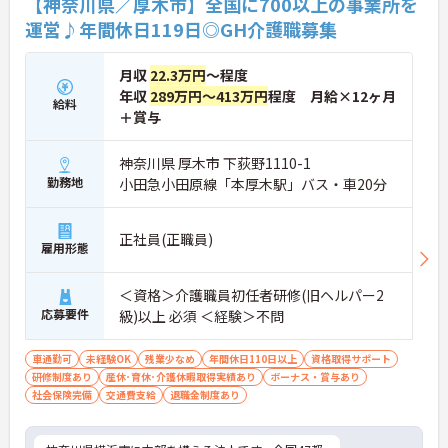
【神奈川県／厚木市】全国に700以上の事業所を
運営♪年間休日119日◎GH介護職募集
月収
22.3万円
～程度
年収
289万円～413万円
程度 月給×12ヶ月
給料
＋賞与
神奈川県 厚木市 下荻野1110-1
勤務地
小田急小田原線「本厚木駅」バス・車20分
正社員(正職員)
雇用形態
＜資格＞介護職員初任者研修(旧ヘルパー2
応募要件
級)以上 必須 ＜経験＞不問
車通勤可
未経験OK
残業少なめ
年間休日110日以上
資格取得サポート
研修制度あり
産休･育休･介護休暇取得実績あり
ボーナス・賞与あり
社会保険完備
交通費支給
退職金制度あり