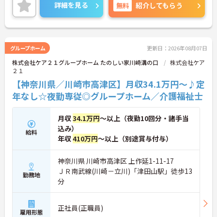
ご興味のある方には、面接対策ポイントなど、さら
詳細を見る
無料
紹介してもらう
に詳細をご案内しますのでお気軽にご相談くださ
い！
グループホーム
更新日：2026年08月07日
株式会社ケア２１グループホーム たのしい家川崎溝の口
株式会社ケア
２１
【神奈川県／川崎市高津区】月収34.1万円～♪定
年なし☆夜勤専従◎グループホーム／介護福祉士
月収
34.1万円
～以上（夜勤10回分・諸手当
込み）
給料
年収
410万円
～以上（別途賞与付与）
神奈川県 川崎市高津区 上作延1-11-17
ＪＲ南武線(川崎－立川)「津田山駅」徒歩13
勤務地
分
正社員(正職員)
雇用形態