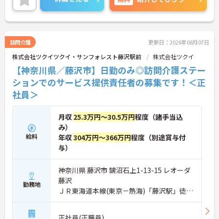
詳細をお話しいたしますのでお気軽にご相談くださ
い！
訪問介護
更新日：2026年08月07日
株式会社ツクイツクイ・サンフォレスト藤沢駅前
株式会社ツクイ
【神奈川県／藤沢市】日勤のみ◎訪問介護ステー
ションでのサービス提供責任者の募集です！＜正
社員＞
月収
25.3万円～30.5万円
程度（諸手当込
み）
給料
年収
304万円～366万円
程度（別途賞与付
与）
神奈川県 藤沢市 鵠沼石上1-13-15 レオーダ
藤沢
勤務地
ＪＲ東海道本線(東京－熱海)「藤沢駅」徒歩
4分
正社員(正職員)