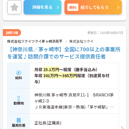
興味のある方には、面接対策ポイントなど、さらに
詳細を見る
無料
紹介してもらう
詳細をお話しいたしますのでお気軽にご相談くださ
い！
訪問介護
更新日：2026年08月07日
株式会社ツクイツクイ茅ヶ崎浜見平
株式会社ツクイ
【神奈川県／茅ヶ崎市】全国に700以上の事業所
を運営♪訪問介護でのサービス提供責任者
月収
25.1万円
～程度（諸手当込み）
年収
301万円～365万円
程度（別途賞与付
給料
与）
神奈川県 茅ヶ崎市 浜見平11-1 BRANCH茅
ヶ崎2-D
勤務地
ＪＲ東海道本線(東京－熱海)「茅ケ崎駅」バ
ス・車6分
正社員(正職員)
雇用形態