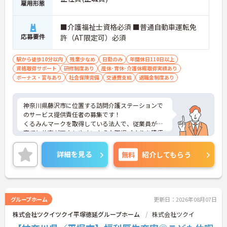
雇用形態
■介護福祉士資格必須 ■普通自動車運転免
応募要件
許（AT限定可）必須
駅から徒歩10分以内
残業少なめ
日勤のみ
年間休日110日以上
資格取得サポート
研修制度あり
産休･育休･介護休暇取得実績あり
ボーナス・賞与あり
社会保険完備
交通費支給
退職金制度あり
神奈川県藤沢市に位置する訪問介護ステーションで
のサービス提供責任者の募集です！
くるみんマークを取得している法人で、従業員が子
育てと仕事が両立しやすいような職場づくりを積極
的に行っています。
ご興味ある方には、面接対策ポイントなど、さらに
詳細を見る
無料
紹介してもらう
詳細をお話しいたしますのでお気軽にご相談くださ
い！
グループホーム
更新日：2026年08月07日
株式会社ツクイツクイ平塚徳延グループホーム
株式会社ツクイ