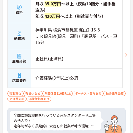
月収
35.0万円
～以上（夜勤10回分・諸手当
込み）
給料
年収
420万円
～以上（別途賞与付与）
神奈川県 横浜市鶴見区 梶山2-16-5
ＪＲ鶴見線(鶴見－扇町)「鶴見駅」バス・車
勤務地
15分
正社員(正職員)
雇用形態
介護経験(3年以上)必須
応募要件
夜勤専従
残業少なめ
年間休日110日以上
ボーナス・賞与あり
社会保険完備
交通費支給
退職金制度あり
全国に施設展開を行っている東証スタンダード上場
の法人です！
定年制がなく長期的に安定した就業が叶う環境で
す。人間関係が良好で、職員同士が認め合う文化が