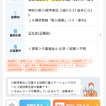
神奈川県 川崎市幸区 小倉5-5-57 森本ビル1
F
勤務地
ＪＲ横須賀線「新川崎駅」バス・車9分
正社員(正職員)
雇用形態
＜資格＞介護福祉士 必須 ＜経験＞不問
応募要件
車通勤可
残業少なめ
日勤のみ
年間休日110日以上
資格取得サポート
研修制度あり
産休･育休･介護休暇取得実績あり
ボーナス・賞与あり
社会保険完備
交通費支給
退職金制度あり
川崎市幸区に位置する訪問介護ステーションでのサ
ービス提供責任者の募集です！
くるみんマークを取得している法人で、従業員が子
育てと仕事が両立しやすいような職場づくりを積極
的に行っています。
ご興味ある方には、面接対策ポイントなど、さらに
詳細を見る
無料
紹介してもらう