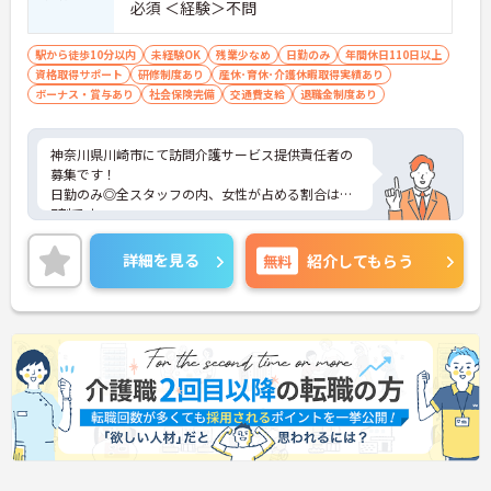
必須 ＜経験＞不問
駅から徒歩10分以内
未経験OK
残業少なめ
日勤のみ
年間休日110日以上
資格取得サポート
研修制度あり
産休･育休･介護休暇取得実績あり
ボーナス・賞与あり
社会保険完備
交通費支給
退職金制度あり
神奈川県川崎市にて訪問介護サービス提供責任者の
募集です！
日勤のみ◎全スタッフの内、女性が占める割合は約
7割です。
お祝い金や独自休暇制度等もあり、長く働ける環境
が整っています。
詳細を見る
無料
紹介してもらう
ご興味のある方には、面接対策ポイントなどさらに
詳細をお話いたしますので、お気軽にご相談くださ
い。