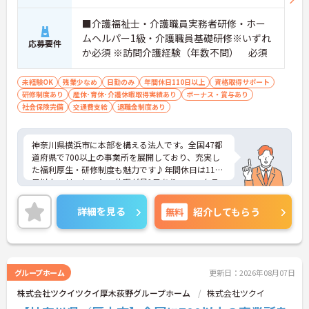
■介護福祉士・介護職員実務者研修・ホー
ムヘルパー1級・介護職員基礎研修※いずれ
応募要件
か必須 ※訪問介護経験（年数不問） 必須
未経験OK
残業少なめ
日勤のみ
年間休日110日以上
資格取得サポート
研修制度あり
産休･育休･介護休暇取得実績あり
ボーナス・賞与あり
社会保険完備
交通費支給
退職金制度あり
神奈川県横浜市に本部を構える法人です。全国47都
道府県で700以上の事業所を展開しており、充実し
た福利厚生・研修制度も魅力です♪年間休日は110
日以上、リフレッシュ休暇が月1日あり、ワークラ
イフバランスを重視される方にもおすすめです。ご
興味のある方には、面接対策ポイントなど、さらに
詳細を見る
無料
紹介してもらう
詳細をお話しいたしますのでお気軽にご相談くださ
い！
グループホーム
更新日：2026年08月07日
株式会社ツクイツクイ厚木荻野グループホーム
株式会社ツクイ