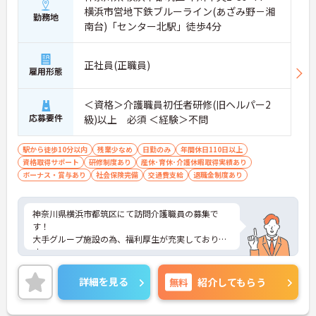
横浜市営地下鉄ブルーライン(あざみ野－湘
勤務地
南台)「センター北駅」徒歩4分
正社員(正職員)
雇用形態
＜資格＞介護職員初任者研修(旧ヘルパー2
応募要件
級)以上 必須 ＜経験＞不問
駅から徒歩10分以内
残業少なめ
日勤のみ
年間休日110日以上
資格取得サポート
研修制度あり
産休･育休･介護休暇取得実績あり
ボーナス・賞与あり
社会保険完備
交通費支給
退職金制度あり
神奈川県横浜市都筑区にて訪問介護職員の募集で
す！
大手グループ施設の為、福利厚生が充実しておりま
す。
日勤のみでリフレッシュ休暇もありプライベートと
の両立も可能♪
詳細を見る
無料
紹介してもらう
社内研修制度も充実しており、キャリアアップを目
指す方にもおすすめです。
ご興味のある方には、面接対策ポイントなどさらに