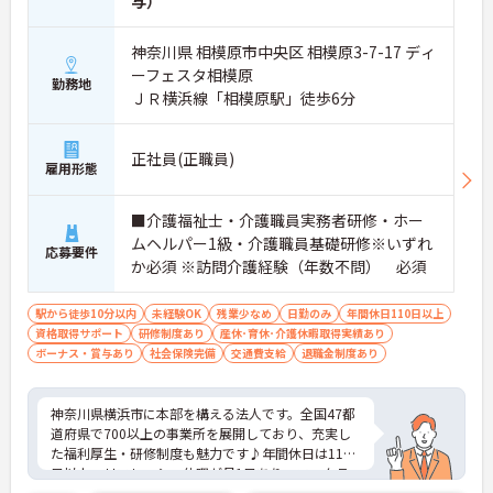
与）
神奈川県 相模原市中央区 相模原3-7-17 ディ
ーフェスタ相模原
勤務地
ＪＲ横浜線「相模原駅」徒歩6分
正社員(正職員)
雇用形態
■介護福祉士・介護職員実務者研修・ホー
ムヘルパー1級・介護職員基礎研修※いずれ
応募要件
か必須 ※訪問介護経験（年数不問） 必須
駅から徒歩10分以内
未経験OK
残業少なめ
日勤のみ
年間休日110日以上
資格取得サポート
研修制度あり
産休･育休･介護休暇取得実績あり
ボーナス・賞与あり
社会保険完備
交通費支給
退職金制度あり
神奈川県横浜市に本部を構える法人です。全国47都
道府県で700以上の事業所を展開しており、充実し
た福利厚生・研修制度も魅力です♪年間休日は110
日以上、リフレッシュ休暇が月1日あり、ワークラ
イフバランスを重視される方にもおすすめです。ご