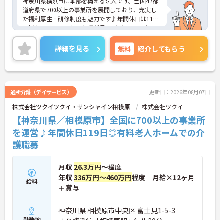
神奈川県横浜市に本部を構える法人です。全国47都
道府県で700以上の事業所を展開しており、充実し
た福利厚生・研修制度も魅力です♪年間休日は110
日以上、リフレッシュ休暇が月1日あり、ワークラ
イフバランスを重視される方にもおすすめです。ご
興味のある方には、面接対策ポイントなど、さらに
詳細を見る
無料
紹介してもらう
詳細をお話しいたしますのでお気軽にご相談くださ
い！
通所介護（デイサービス）
更新日：2026年08月07日
株式会社ツクイツクイ・サンシャイン相模原
株式会社ツクイ
【神奈川県／相模原市】全国に700以上の事業所
を運営♪年間休日119日◎有料老人ホームでの介
護職募
月収
26.3万円
～程度
年収
336万円～460万円
程度 月給×12ヶ月
給料
＋賞与
神奈川県 相模原市中央区 富士見1-5-3
勤務地