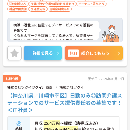
研修制度あり
産休･育休･介護休暇取得実績あり
ボーナス・賞与あり
社会保険完備
交通費支給
退職金制度あり
横浜市港北区に位置するデイサービスでの介護職の
募集です！
くるみんマークを取得している法人で、従業員が子
育てと仕事が両立しやすいような職場づくりを積極
的に行っています。
ご興味ある方には、面接対策ポイントなど、さらに
詳細を見る
無料
紹介してもらう
詳細をお話しいたしますのでお気軽にご相談くださ
い！
訪問介護
更新日：2026年08月07日
株式会社ツクイツクイ川崎幸
株式会社ツクイ
【神奈川県／川崎市幸区】日勤のみ◎訪問介護ス
テーションでのサービス提供責任者の募集です！
＜正社員＞
月収
25.4万円
～程度（諸手当込み）
給料
年収
326万円～444万円
月給×12ヶ月＋賞与