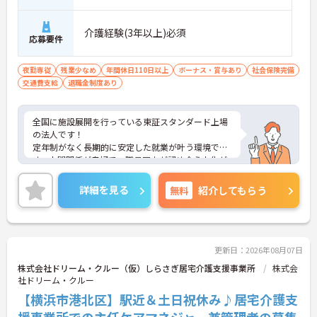
介護経験(3年以上)必須
応募要件
夜勤専従
残業少なめ
年間休日110日以上
ボーナス・賞与あり
社会保険完備
交通費支給
退職金制度あり
全国に施設展開を行っている東証スタンダード上場
の法人です！
定年制がなく長期的に安定した就業が叶う環境で
す。人間関係が良好で、職員同士が認め合う文化が
根付いています。
ご興味のある方には、面接対策ポイントなど、さら
詳細を見る
無料
紹介してもらう
に詳細をご案内しますのでお気軽にご相談くださ
い！
更新日：2026年08月07日
株式会社ドリーム・クルー（仮）しらさぎ居宅介護支援事業所
株式会
社ドリーム・クルー
【横浜市港北区】駅近＆土日祝休み♪居宅介護支