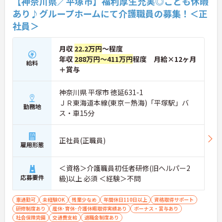
【神奈川県／平塚市】福利厚生充実◎こども休暇
あり♪グループホームにて介護職員の募集！＜正
社員＞
月収
22.2万円
～程度
年収
288万円～411万円
程度 月給×12ヶ月
給料
＋賞与
神奈川県 平塚市 徳延631-1
ＪＲ東海道本線(東京－熱海)「平塚駅」バ
勤務地
ス・車15分
正社員(正職員)
雇用形態
＜資格＞介護職員初任者研修(旧ヘルパー2
応募要件
級)以上 必須 ＜経験＞不問
車通勤可
未経験OK
残業少なめ
年間休日110日以上
資格取得サポート
研修制度あり
産休･育休･介護休暇取得実績あり
ボーナス・賞与あり
社会保険完備
交通費支給
退職金制度あり