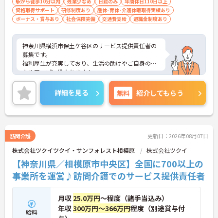
駅から徒歩10分以内
残業少なめ
日勤のみ
年間休日110日以上
資格取得サポート
研修制度あり
産休･育休･介護休暇取得実績あり
ボーナス・賞与あり
社会保険完備
交通費支給
退職金制度あり
神奈川県横浜市保土ケ谷区のサービス提供責任者の
募集です。
福利厚生が充実しており、生活の助けやご自身のス
キルアップに役立ちます！
最寄駅から8分の好立地のため、通勤も楽々！
ご興味のある方はご面接のポイントをお伝えいたし
詳細を見る
無料
紹介してもらう
ますので、お気軽にご相談ください。
訪問介護
更新日：2026年08月07日
株式会社ツクイツクイ・サンフォレスト相模原
株式会社ツクイ
【神奈川県／相模原市中央区】全国に700以上の
事業所を運営♪訪問介護でのサービス提供責任者
月収
25.0万円
～程度（諸手当込み）
年収
300万円～366万円
程度（別途賞与付
給料