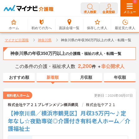
0
0
求人検索
会員登録
メニュー
ホーム
初めての方へ
面談会場一覧
保存した求人
最近見た求人
マイナビ介護職
神奈川県
神奈川県の年収350万円以上の求人・転職一覧
神奈川県の年収350万円以上
の介護職・福祉の求人・転職一覧
2,200
この条件の介護・福祉求人数
非公開求人
件 ＋
おすすめ順
新着順
月収順
年収順
有料老人ホーム
更新日：2026年08月07日
株式会社ケア２１プレザンメゾン横浜鶴見
株式会社ケア２１
【神奈川県／横浜市鶴見区】月収35万円～♪定
年なし☆夜勤専従◎介護付き有料老人ホーム／介
護福祉士