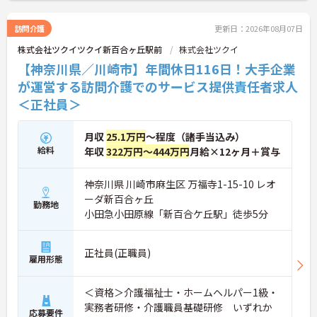
詳細をお話いたしますので、お気軽にご相談くださ
い。
訪問介護
更新日：2026年08月07日
株式会社ツクイツクイ新百合ヶ丘駅前
株式会社ツクイ
【神奈川県／川崎市】年間休日116日！大手企業
が運営する訪問介護でのサービス提供責任者求人
＜正社員＞
月収
25.1万円
～程度（諸手当込み）
給料
年収
322万円～444万円
月給×12ヶ月＋賞与
神奈川県 川崎市麻生区 万福寺1-15-10 レオ
ーダ新百合ヶ丘
勤務地
小田急小田原線「新百合ケ丘駅」徒歩5分
正社員(正職員)
雇用形態
＜資格＞介護福祉士・ホームヘルパー1級・
実務者研修・介護職員基礎研修 いずれか
応募要件