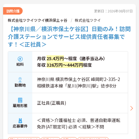
訪問介護
更新日：2026年08月07日
株式会社ツクイツクイ横浜保土ヶ谷
株式会社ツクイ
【神奈川県／横浜市保土ケ谷区】日勤のみ！訪問
介護ステーションでサービス提供責任者募集で
す！＜正社員＞
月収
25.4万円
～程度（諸手当込み）
給料
年収
326万円～444万円
程度
神奈川県 横浜市保土ケ谷区 峰岡町2-335-2
勤務地
相模鉄道本線「星川(神奈川)駅」徒歩8分
正社員(正職員)
雇用形態
＜資格＞介護福祉士 必須、普通自動車運転
応募要件
免許(AT限定可) 必須 ＜経験＞不問