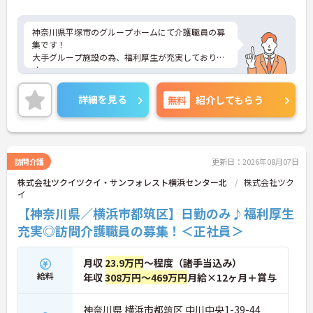
神奈川県平塚市のグループホームにて介護職員の募
集です！
大手グループ施設の為、福利厚生が充実しておりま
す。
リフレッシュ休暇もありプライベートとの両立も可
能♪
詳細を見る
無料
紹介してもらう
社内研修制度も充実しており、キャリアアップを目
指す方にもおすすめです。
ご興味のある方には、面接対策ポイントなどさらに
詳細をお話いたしますので、お気軽にご相談くださ
い。
訪問介護
更新日：2026年08月07日
株式会社ツクイツクイ・サンフォレスト横浜センター北
株式会社ツク
イ
【神奈川県／横浜市都筑区】日勤のみ♪福利厚生
充実◎訪問介護職員の募集！＜正社員＞
月収
23.9万円
～程度（諸手当込み）
給料
年収
308万円～469万円
月給×12ヶ月＋賞与
神奈川県 横浜市都筑区 中川中央1-39-44