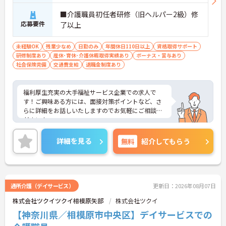
■介護職員初任者研修（旧ヘルパー2級）修
応募要件
了以上
未経験OK
残業少なめ
日勤のみ
年間休日110日以上
資格取得サポート
研修制度あり
産休･育休･介護休暇取得実績あり
ボーナス・賞与あり
社会保険完備
交通費支給
退職金制度あり
福利厚生充実の大手福祉サービス企業での求人で
す！ご興味ある方には、面接対策ポイントなど、さ
らに詳細をお話しいたしますのでお気軽にご相談く
ださい！
詳細を見る
無料
紹介してもらう
通所介護（デイサービス）
更新日：2026年08月07日
株式会社ツクイツクイ相模原矢部
株式会社ツクイ
【神奈川県／相模原市中央区】デイサービスでの