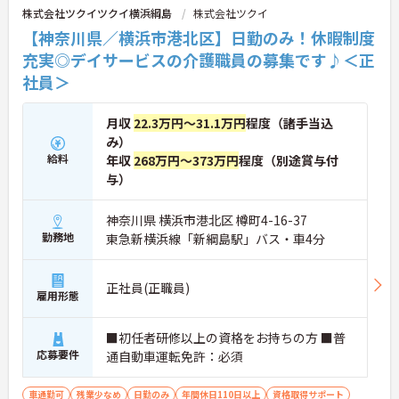
株式会社ツクイツクイ横浜綱島
株式会社ツクイ
【神奈川県／横浜市港北区】日勤のみ！休暇制度
充実◎デイサービスの介護職員の募集です♪＜正
社員＞
月収
22.3万円～31.1万円
程度（諸手当込
み）
給料
年収
268万円～373万円
程度（別途賞与付
与）
神奈川県 横浜市港北区 樽町4-16-37
勤務地
東急新横浜線「新綱島駅」バス・車4分
正社員(正職員)
雇用形態
■初任者研修以上の資格をお持ちの方 ■普
応募要件
通自動車運転免許：必須
車通勤可
残業少なめ
日勤のみ
年間休日110日以上
資格取得サポート