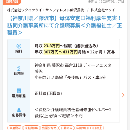
訪問介護
更新日：2026年08月07日
株式会社ツクイツクイ・サンフォレスト藤沢長後
株式会社ツクイ
【神奈川県／藤沢市】母体安定◎福利厚生充実！
訪問介護事業所にて介護職募集＜介護福祉士／正
職員＞
月収
23.8万円
～程度（諸手当込み）
給料
年収
307万円～431万円
月給×12ヶ月＋賞与
神奈川県 藤沢市 高倉2118 ディーフェスタ
藤沢
勤務地
小田急江ノ島線「長後駅」バス・車5分
正社員(正職員)
雇用形態
＜資格＞介護職員初任者研修(旧ヘルパー2
応募要件
級)以上 必須 ＜経験＞不問
車通勤可
未経験OK
残業少なめ
日勤のみ
年間休日110日以上