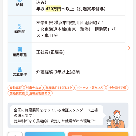
込み）
給料
年収
420万円
～以上（別途賞与付与）
神奈川県 横浜市神奈川区 羽沢町7-1
ＪＲ東海道本線(東京－熱海)「横浜駅」バ
勤務地
ス・車11分
正社員(正職員)
雇用形態
介護経験(3年以上)必須
応募要件
夜勤専従
残業少なめ
年間休日110日以上
ボーナス・賞与あり
社会保険完備
交通費支給
退職金制度あり
全国に施設展開を行っている東証スタンダード上場
の法人です！
定年制がなく長期的に安定した就業が叶う環境で
す。人間関係が良好で、職員同士が認め合う文化が
根付いています。