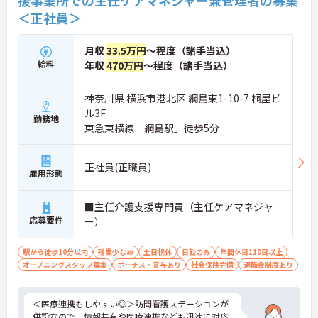
援事業所での主任ケアマネジャー兼管理者の募集
＜正社員＞
月収
33.5万円
～程度（諸手当込）
給料
年収
470万円
～程度（諸手当込）
神奈川県 横浜市港北区 綱島東1-10-7 桐屋ビ
ル3F
勤務地
東急東横線「綱島駅」徒歩5分
正社員(正職員)
雇用形態
■主任介護支援専門員（主任ケアマネジャ
応募要件
ー）
駅から徒歩10分以内
残業少なめ
土日祝休
日勤のみ
年間休日110日以上
オープニングスタッフ募集
ボーナス・賞与あり
社会保険完備
退職金制度あり
＜医療連携もしやすい◎＞訪問看護ステーションが
併設なので、情報共有や医療連携なども迅速に対応