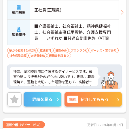
正社員(正職員)
雇用形態
■介護福祉士、社会福祉士、精神保健福祉
士、社会福祉主事任用資格、介護支援専門
応募要件
員 いずれか ■普通自動車免許（AT限定
可） ※ブランク可
駅から徒歩10分以内
車通勤可
日勤のみ
ブランクOK
ボーナス・賞与あり
社会保険完備
交通費支給
退職金制度あり
神奈川県相模原市に位置するデイサービスです。最
寄り駅より徒歩5分の好立地も魅力です。明るい職場
環境で、運動を大切にした活動を通じて、高齢者の
自立した生活をサポートします。ブランクのある方
も歓迎♪30代～50代の幅広い年齢層が活躍中です。
資格取得支援制度や研修制度も充実しており、成長
詳細を見る
無料
紹介してもらう
を支援する体制が整っています。利用者様やご家族
とのコミュニケーションを大切にし、やりがいを感
じながら働ける職場です。ご興味のある方には、面
接対策ポイントなど、さらに詳細をお話ししますの
でお気軽にご相談ください！
通所介護（デイサービス）
更新日：2026年08月07日