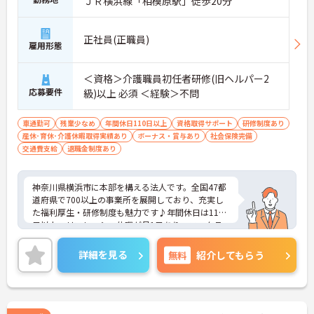
ＪＲ横浜線「相模原駅」徒歩20分
正社員(正職員)
雇用形態
＜資格＞介護職員初任者研修(旧ヘルパー2
応募要件
級)以上 必須 ＜経験＞不問
車通勤可
残業少なめ
年間休日110日以上
資格取得サポート
研修制度あり
産休･育休･介護休暇取得実績あり
ボーナス・賞与あり
社会保険完備
交通費支給
退職金制度あり
神奈川県横浜市に本部を構える法人です。全国47都
道府県で700以上の事業所を展開しており、充実し
た福利厚生・研修制度も魅力です♪年間休日は110
日以上、リフレッシュ休暇が月1日あり、ワークラ
イフバランスを重視される方にもおすすめです。ご
興味のある方には、面接対策ポイントなど、さらに
詳細を見る
無料
紹介してもらう
詳細をお話しいたしますのでお気軽にご相談くださ
い！