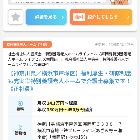
今回の募集は資格・経験不問◎経験者の方はもちろ
ん、これから頑張りたい、チャレンジしたいという
方にもオススメの求人です！
詳細を見る
無料
紹介してもらう
年6日間のリフレッシュ休暇もあり、ライフワーク
バランスも保てます◎
またマイカー通勤OK 無料駐車場完備なので、通勤
特別養護老人ホーム（特養）
更新日：2025年03月07日
のストレスが少ないのも嬉しいポイントです。
社会福祉法人豊笑会 特別養護老人ホームライフヒルズ舞岡苑特別養護老
人ホーム ライフヒルズ舞岡苑
社会福祉法人豊笑会 特別養護老人ホ
ご興味ある方には、面接対策ポイントなど、さらに
ームライフヒルズ舞岡苑
詳細をお話しいたしますのでお気軽にご相談くださ
い。
【神奈川県／横浜市戸塚区】福利厚生・研修制度
も充実◎特別養護老人ホームで介護士募集です！
《正社員》
月収
24.1万円
～程度
給料
年収
350万円～450万円
程度
神奈川県 横浜市戸塚区 舞岡町３３３８－７
横浜市営地下鉄ブルーライン(あざみ野－湘
勤務地
南台)「舞岡駅」徒歩15分