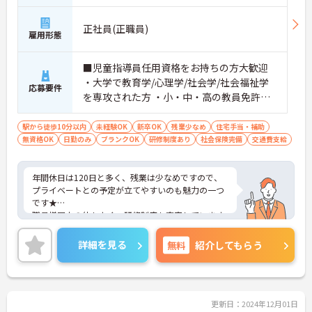
南台)「センター北駅」徒歩5分
正社員(正職員)
雇用形態
■児童指導員任用資格をお持ちの方大歓迎
・大学で教育学/心理学/社会学/社会福祉学
応募要件
を専攻された方 ・小・中・高の教員免許、
幼稚園教諭の免許保有者 等 ※無資格・未経
験も相談可能
駅から徒歩10分以内
未経験OK
新卒OK
残業少なめ
住宅手当・補助
無資格OK
日勤のみ
ブランクOK
研修制度あり
社会保険完備
交通費支給
年間休日は120日と多く、残業は少なめですので、
プライベートとの予定が立てやすいのも魅力の一つ
です★
職員様同士の仲もよく、研修制度も充実しています
ので、初めての方はもちろん、
働きながらスキルアップを目指したいという方にも
詳細を見る
無料
紹介してもらう
ぴったりです。
最寄駅からは徒歩5分と駅チカですので、アクセス
良好です♪
ご興味のある方には、面接対策ポイントなど、さら
に詳細をお話しいたしますので、お気軽にご相談く
更新日：2024年12月01日