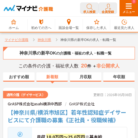
0
0
求人検索
会員登録
メニュー
ホーム
初めての方へ
面談会場一覧
保存した求人
最近見た求人
マイナビ介護職
神奈川県
神奈川県の新卒OKの求人・転職一覧
神奈川県の新卒OK
の介護職・福祉の求人・転職一覧
20
この条件の介護・福祉求人数
非公開求人
件 ＋
おすすめ順
新着順
月収順
年収順
通所介護（デイサービス）
更新日：2026年05月08日
GrASP株式会社asahi横浜中西部
GrASP株式会社
【神奈川県/横浜市旭区】若年性認知症デイサー
ビスにて介護職の募集《正社員・役職候補》
月収
18.0万円～25.0万円
※基本給