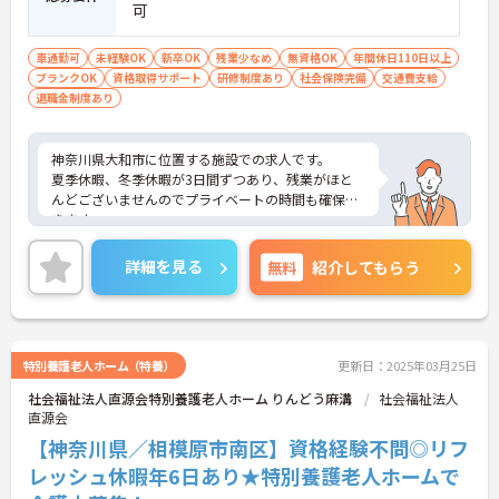
可
車通勤可
未経験OK
新卒OK
残業少なめ
無資格OK
年間休日110日以上
ブランクOK
資格取得サポート
研修制度あり
社会保険完備
交通費支給
退職金制度あり
神奈川県大和市に位置する施設での求人です。
夏季休暇、冬季休暇が3日間ずつあり、残業がほと
んどございませんのでプライベートの時間も確保で
きます。
また今回の募集は資格・経験不問◎経験者の方はも
ちろん、これから頑張りたい、チャレンジしたいと
詳細を見る
無料
紹介してもらう
いう方にもオススメの求人です◎
充実の福利厚生で、長く働ける環境が整っています
よ★
ご興味ある方には、面接のポイントなど、さらに詳
細をお話致しますのでお気軽にご相談ください。
特別養護老人ホーム（特養）
更新日：2025年03月25日
社会福祉法人直源会特別養護老人ホーム りんどう麻溝
社会福祉法人
直源会
【神奈川県／相模原市南区】資格経験不問◎リフ
レッシュ休暇年6日あり★特別養護老人ホームで