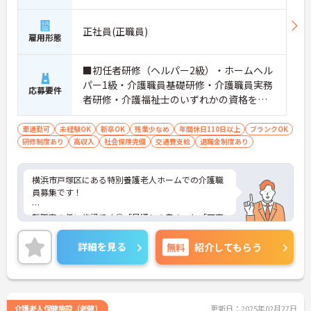
正社員(正職員)
雇用形態
■初任者研修（ヘルパー2級）・ホームヘル
パー1級・介護職員基礎研修・介護職員実務
応募要件
者研修・介護福祉士のいずれかの資格をお
持ちの方
車通勤可
未経験OK
新卒OK
残業少なめ
年間休日110日以上
ブランクOK
研修制度あり
高収入
社会保険完備
交通費支給
退職金制度あり
横浜市戸塚区にある特別養護老人ホームでの介護職
員募集です！
離職率の低い施設です◎「風通しの良さ」と「丁寧
な指導」が離職率の低さに繋がっています！
詳細を見る
無料
紹介してもらう
福利厚生・研修制度が充実。安心してステップアッ
プできる環境が整っていますよ★
ご興味ある方には、面接対策ポイントなど、詳細を
お話しいたしますのでお気軽にご相談ください。
介護老人保健施設（老健）
更新日：2025年02月27日