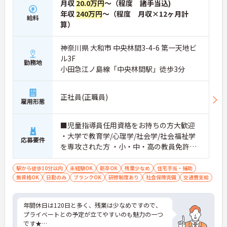
月収
20.0万円
～（程度 諸手当込)
年収
240万円
～（程度 月収×12ヶ月計
給料
算）
神奈川県 大和市 中央林間3-4-6 第一天地ビ
ル3F
勤務地
小田急江ノ島線「中央林間駅」徒歩3分
正社員(正職員)
雇用形態
■児童指導員任用資格をお持ちの方大歓迎
・大学で教育学/心理学/社会学/社会福祉学
応募要件
を専攻された方 ・小・中・高の教員免許、
幼稚園教諭の免許保有者 等 ※無資格・未経
験も相談可能
駅から徒歩10分以内
未経験OK
新卒OK
残業少なめ
住宅手当・補助
無資格OK
日勤のみ
ブランクOK
研修制度あり
社会保険完備
交通費支給
年間休日は120日と多く、残業は少なめですので、
プライベートとの予定が立てやすいのも魅力の一つ
です★