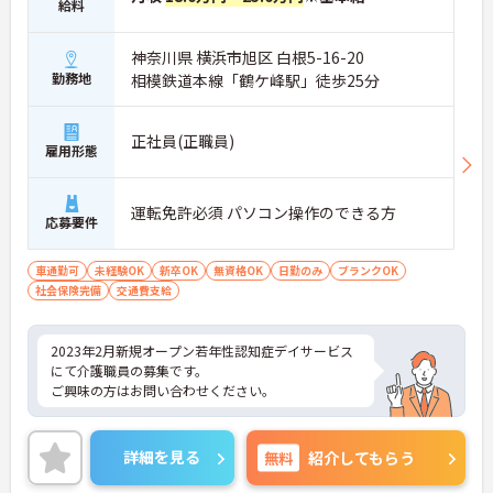
給料
神奈川県 横浜市旭区 白根5-16-20
勤務地
相模鉄道本線「鶴ケ峰駅」徒歩25分
正社員(正職員)
雇用形態
運転免許必須 パソコン操作のできる方
応募要件
車通勤可
未経験OK
新卒OK
無資格OK
日勤のみ
ブランクOK
社会保険完備
交通費支給
2023年2月新規オープン若年性認知症デイサービス
にて介護職員の募集です。
ご興味の方はお問い合わせください。
詳細を見る
無料
紹介してもらう