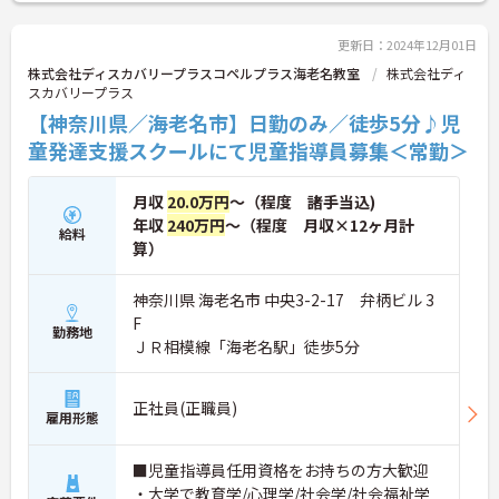
良好です♪
ご興味のある方には、面接対策ポイントなど、さら
に詳細をお話しいたしますので、お気軽にご相談く
更新日：2024年12月01日
ださい。
株式会社ディスカバリープラスコペルプラス海老名教室
株式会社ディ
スカバリープラス
【神奈川県／海老名市】日勤のみ／徒歩5分♪児
童発達支援スクールにて児童指導員募集＜常勤＞
月収
20.0万円
～（程度 諸手当込)
年収
240万円
～（程度 月収×12ヶ月計
給料
算）
神奈川県 海老名市 中央3-2-17 弁柄ビル 3
F
勤務地
ＪＲ相模線「海老名駅」徒歩5分
正社員(正職員)
雇用形態
■児童指導員任用資格をお持ちの方大歓迎
・大学で教育学/心理学/社会学/社会福祉学