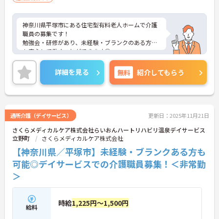
神奈川県平塚市にある住宅型有料老人ホームで介護
職員の募集です！
勉強会・研修があり、未経験・ブランクのある方で
も安心して働くことができます◎
マイカー通勤も可能◎離れた地域にお住まいの方も
ストレス無く通勤していただけます！
詳細を見る
無料
紹介してもらう
ご興味のある方には、面接対策ポイントなど、さら
に詳細をお話しいたしますのでお気軽にご相談くだ
さい！
通所介護（デイサービス）
更新日：2025年11月21日
さくらメディカルケア株式会社らいおんハートリハビリ温泉デイサービス
立野町
さくらメディカルケア株式会社
【神奈川県／平塚市】未経験・ブランクある方も
可能◎デイサービスでの介護職員募集！＜非常勤
＞
時給
1,225円～1,500円
給料