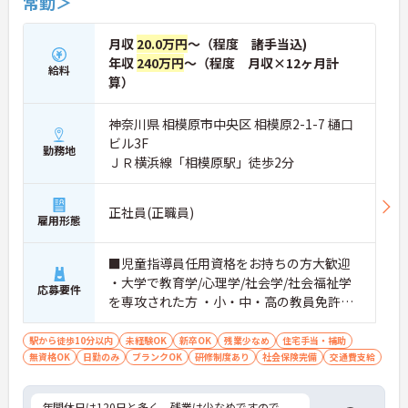
常勤＞
月収
20.0万円
～（程度 諸手当込)
年収
240万円
～（程度 月収×12ヶ月計
給料
算）
神奈川県 相模原市中央区 相模原2-1-7 樋口
ビル3F
勤務地
ＪＲ横浜線「相模原駅」徒歩2分
正社員(正職員)
雇用形態
■児童指導員任用資格をお持ちの方大歓迎
・大学で教育学/心理学/社会学/社会福祉学
応募要件
を専攻された方 ・小・中・高の教員免許、
幼稚園教諭の免許保有者 等 ※無資格・未経
験も相談可能
駅から徒歩10分以内
未経験OK
新卒OK
残業少なめ
住宅手当・補助
無資格OK
日勤のみ
ブランクOK
研修制度あり
社会保険完備
交通費支給
年間休日は120日と多く、残業は少なめですので、