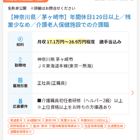
名称非公開 ※詳細はお問合せください
【神奈川県／茅ヶ崎市】年間休日120日以上／残
業少なめ／介護老人保健施設での介護職
月収
17.1万円～26.9万円
程度 諸手当込み
給料
神奈川県 茅ヶ崎市
勤務地
ＪＲ東海道本線(東京－熱海)
正社員(正職員)
雇用形態
■介護職員初任者研修（ヘルパー2級）以上
応募要件
※上位資格以上をお持ちの方優遇あり
車通勤可
未経験OK
新卒OK
残業少なめ
年間休日110日以上
研修制度あり
産休･育休･介護休暇取得実績あり
社会保険完備
交通費支給
退職金制度あり