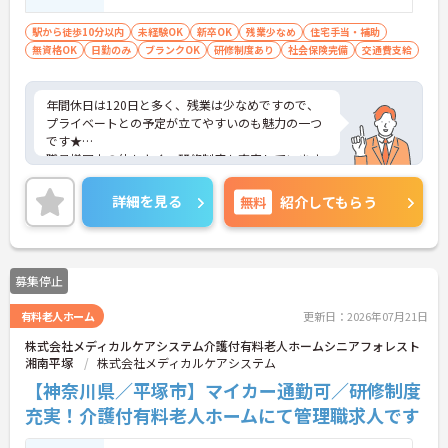
幼稚園教諭の免許保有者 等 ※無資格・未経
験も相談可能
駅から徒歩10分以内
未経験OK
新卒OK
残業少なめ
住宅手当・補助
無資格OK
日勤のみ
ブランクOK
研修制度あり
社会保険完備
交通費支給
年間休日は120日と多く、残業は少なめですので、
プライベートとの予定が立てやすいのも魅力の一つ
です★
職員様同士の仲もよく、研修制度も充実しています
ので、初めての方はもちろん、
働きながらスキルアップを目指したいという方にも
詳細を見る
無料
紹介してもらう
ぴったりです。
最寄駅からは徒歩5分と駅チカですので、アクセス
良好です♪
ご興味のある方には、面接対策ポイントなど、さら
募集停止
に詳細をお話しいたしますので、お気軽にご相談く
ださい。
有料老人ホーム
更新日：2026年07月21日
株式会社メディカルケアシステム介護付有料老人ホームシニアフォレスト
湘南平塚
株式会社メディカルケアシステム
【神奈川県／平塚市】マイカー通勤可／研修制度
充実！介護付有料老人ホームにて管理職求人です