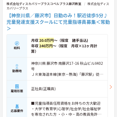
ださい。
株式会社ディスカバリープラスコペルプラス藤沢教室
株式会社ディス
カバリープラス
【神奈川県／藤沢市】日勤のみ！駅近徒歩5分♪
児童発達支援スクールにて児童指導員募集＜常勤
＞
月収
20.0万円
～（程度 諸手当込)
年収
240万円
～（程度 月収×12ヶ月計
給料
算）
神奈川県 藤沢市 南藤沢17-16 秋山ビルII402
号
勤務地
ＪＲ東海道本線(東京－熱海)「藤沢駅」徒歩
5分
正社員(正職員)
雇用形態
■児童指導員任用資格をお持ちの方大歓迎
・大学で教育学/心理学/社会学/社会福祉学
応募要件
を専攻された方 ・小・中・高の教員免許、