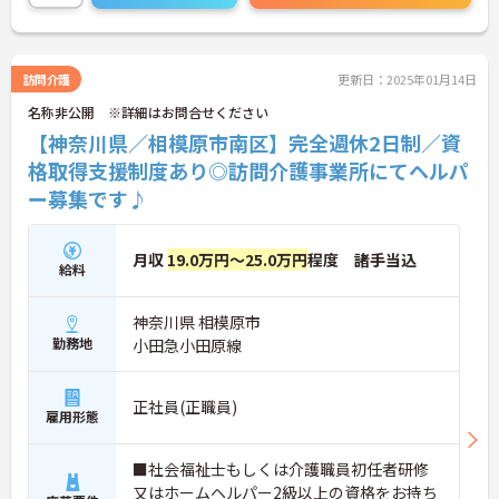
訪問介護
更新日：2025年01月14日
名称非公開 ※詳細はお問合せください
【神奈川県／相模原市南区】完全週休2日制／資
格取得支援制度あり◎訪問介護事業所にてヘルパ
ー募集です♪
月収
19.0万円～25.0万円
程度 諸手当込
給料
神奈川県 相模原市
勤務地
小田急小田原線
正社員(正職員)
雇用形態
■社会福祉士もしくは介護職員初任者研修
又はホームヘルパー2級以上の資格をお持ち