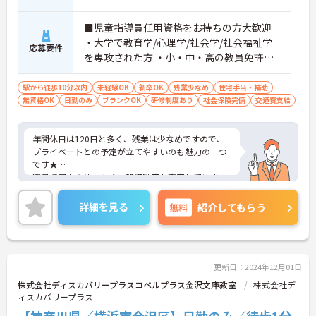
■児童指導員任用資格をお持ちの方大歓迎
・大学で教育学/心理学/社会学/社会福祉学
応募要件
を専攻された方 ・小・中・高の教員免許、
幼稚園教諭の免許保有者 等 ※無資格・未経
験も相談可能
駅から徒歩10分以内
未経験OK
新卒OK
残業少なめ
住宅手当・補助
無資格OK
日勤のみ
ブランクOK
研修制度あり
社会保険完備
交通費支給
年間休日は120日と多く、残業は少なめですので、
プライベートとの予定が立てやすいのも魅力の一つ
です★
職員様同士の仲もよく、研修制度も充実しています
ので、初めての方はもちろん、
働きながらスキルアップを目指したいという方にも
詳細を見る
無料
紹介してもらう
ぴったりです。
最寄駅からは徒歩5分と駅チカですので、アクセス
良好です♪
ご興味のある方には、面接対策ポイントなど、さら
に詳細をお話しいたしますので、お気軽にご相談く
更新日：2024年12月01日
ださい。
株式会社ディスカバリープラスコペルプラス金沢文庫教室
株式会社デ
ィスカバリープラス
【神奈川県／横浜市金沢区】日勤のみ／徒歩1分