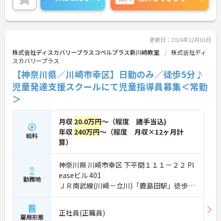
で、マイカーでの通勤も可能です。
ご興味のある方には、面接対策ポイントなど、さら
に詳細をお話しいたしますので、お気軽にご相談く
ださい。
更新日：2024年12月01日
株式会社ディスカバリープラスコペルプラス新川崎教室
株式会社ディ
スカバリープラス
【神奈川県／川崎市幸区】日勤のみ／徒歩5分♪
児童発達支援スクールにて児童指導員募集＜常勤
＞
月収
20.0万円
～（程度 諸手当込)
年収
240万円
～（程度 月収×12ヶ月計
給料
算）
神奈川県 川崎市幸区 下平間１１１－２２ Pl
easeビル 401
勤務地
ＪＲ南武線(川崎－立川)「鹿島田駅」徒歩5
分
正社員(正職員)
雇用形態