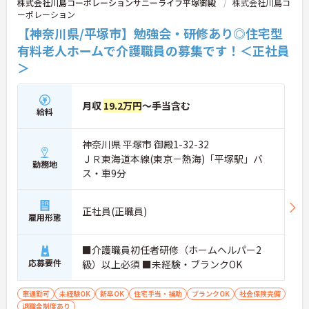
株式会社川島コーポレーションサニーライフ平塚御殿
株式会社川島コ
ーポレーション
【神奈川県/平塚市】勉強会・研修あり◎住宅型
有料老人ホームで介護職員の募集です！＜正社員
＞
月収
19.2万円
～手当含む
給料
神奈川県 平塚市 御殿1-32-32
ＪＲ東海道本線(東京－熱海)「平塚駅」バ
勤務地
ス・車9分
正社員(正職員)
雇用形態
■介護職員初任者研修（ホームヘルパー2
応募要件
級）以上必須 ■未経験・ブランクOK
車通勤可
未経験OK
新卒OK
住宅手当・補助
ブランクOK
社会保険完備
退職金制度あり