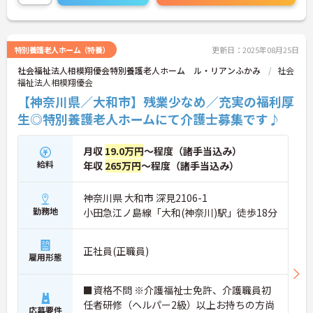
是非お気軽にご応募お待ちしております。
特別養護老人ホーム（特養）
更新日：2025年08月25日
社会福祉法人相模翔優会特別養護老人ホーム ル・リアンふかみ
社会
福祉法人相模翔優会
【神奈川県／大和市】残業少なめ／充実の福利厚
生◎特別養護老人ホームにて介護士募集です♪
月収
19.0万円
～程度（諸手当込み）
給料
年収
265万円
～程度（諸手当込み）
神奈川県 大和市 深見2106-1
勤務地
小田急江ノ島線「大和(神奈川)駅」徒歩18分
正社員(正職員)
雇用形態
■資格不問 ※介護福祉士免許、介護職員初
任者研修（ヘルパー2級）以上お持ちの方尚
応募要件