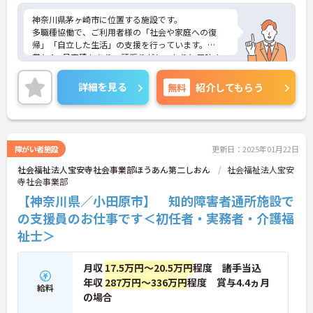
神奈川県茅ヶ崎市に位置する施設です。
多職種協働で、ご利用者様の「社会や家庭への復
帰」「自立した生活」の支援を行っています。
賞与4ヶ月実積もあり、頑張りがしっかりと反映さ
れるのも特徴です。
ご興味ある方には、面接対策ポイントなど、さらに
詳細を見る
無料
紹介してもらう
詳細をお話しいたしますのでお気軽にご相談くださ
い！
障がい者施設
更新日：2025年01月22日
社会福祉法人宝安寺社会事業部ほうあん第二しおん
社会福祉法人宝安
寺社会事業部
【神奈川県／小田原市】 知的障害者通所施設で
の支援員のお仕事です＜初任者・実務者・介護福
祉士＞
月収
17.5万円～20.5万円
程度 諸手当込
年収
287万円～336万円
程度 賞与4.4ヵ月
給料
の場合