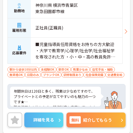
神奈川県 横浜市青葉区
勤務地
東急田園都市線
正社員(正職員)
雇用形態
■児童指導員任用資格をお持ちの方大歓迎
・大学で教育学/心理学/社会学/社会福祉学
応募要件
を専攻された方 ・小・中・高の教員免許、
幼稚園教諭の免許保有者 等 ※無資格・未経
験も相談可能
駅から徒歩10分以内
未経験OK
新卒OK
残業少なめ
住宅手当・補助
無資格OK
日勤のみ
ブランクOK
研修制度あり
社会保険完備
交通費支給
年間休日は120日と多く、残業は少なめですので、
プライベートとの予定が立てやすいのも魅力の一つ
です★
職員様同士の仲もよく、研修制度も充実しています
ので、初めての方はもちろん、
働きながらスキルアップを目指したいという方にも
詳細を見る
無料
紹介してもらう
ぴったりです。
最寄駅からは徒歩5分と駅チカですので、アクセス