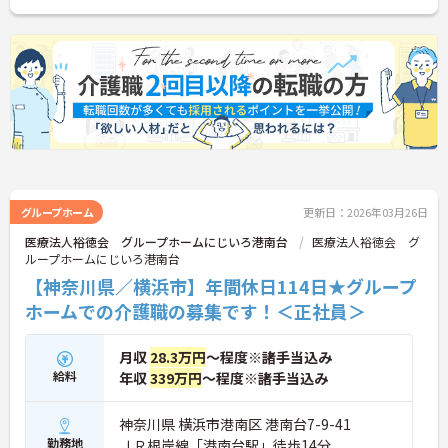
グループホーム
更新日：2026年03月26日
医療法人裕徳会 グループホームにじいろ港南台
医療法人裕徳会 グ
ループホームにじいろ港南台
【神奈川県／横浜市】年間休日114日★グループ
ホームでの介護職の募集です！＜正社員＞
月収
28.3万円
～程度※諸手当込み
給料
年収
339万円
～程度※諸手当込み
神奈川県 横浜市港南区 港南台7-9-41
勤務地
ＪＲ根岸線「港南台駅」徒歩14分