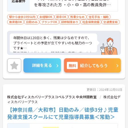
応募要件
を専攻された方 ・小・中・高の教員免許、
幼稚園教諭の免許保有者 等 ※無資格・未経
験も相談可能
駅から徒歩10分以内
未経験OK
新卒OK
残業少なめ
住宅手当・補助
無資格OK
日勤のみ
ブランクOK
研修制度あり
社会保険完備
交通費支給
年間休日は120日と多く、残業は少なめですので、
プライベートとの予定が立てやすいのも魅力の一つ
です★
職員様同士の仲もよく、研修制度も充実しています
ので、初めての方はもちろん、
働きながらスキルアップを目指したいという方にも
詳細を見る
無料
紹介してもらう
ぴったりです。
最寄駅からは徒歩5分と駅チカですので、アクセス
良好です♪
ご興味のある方には、面接対策ポイントなど、さら
に詳細をお話しいたしますので、お気軽にご相談く
更新日：2024年12月01日
ださい。
株式会社ディスカバリープラスコペルプラス 中央林間教室
株式会社デ
ィスカバリープラス
【神奈川県／大和市】日勤のみ／徒歩3分♪児童
発達支援スクールにて児童指導員募集＜常勤＞