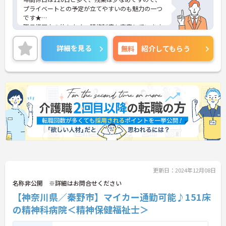
プライベートとの予定が立てやすいのも魅力の一つ
です★
職員様同士の仲もよく、研修制度も充実しています
ので、初めての方はもちろん、
働きながらスキルアップを目指したいという方にも
詳細を見る
無料
紹介してもらう
ぴったりです。
最寄駅からは徒歩2分と駅チカですので、アクセス
良好です♪
ご興味のある方には、面接対策ポイントなど、さら
に詳細をお話しいたしますので、お気軽にご相談く
ださい。
更新日：2024年12月08日
名称非公開 ※詳細はお問合せください
【神奈川県／秦野市】マイカー通勤可能♪151床
の精神科病院＜精神保健福祉士＞