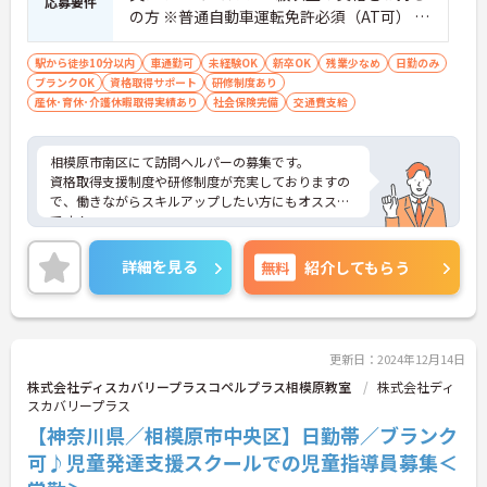
応募要件
の方 ※普通自動車運転免許必須（AT可） ※
訪問介護経験のある方歓迎
駅から徒歩10分以内
車通勤可
未経験OK
新卒OK
残業少なめ
日勤のみ
ブランクOK
資格取得サポート
研修制度あり
産休･育休･介護休暇取得実績あり
社会保険完備
交通費支給
相模原市南区にて訪問ヘルパーの募集です。
資格取得支援制度や研修制度が充実しておりますの
で、働きながらスキルアップしたい方にもオススメ
です！
また完全週休2日制、残業少なめなのでプライベー
トの時間を確保して頂けますよ◎
詳細を見る
無料
紹介してもらう
ご興味のある方には、面接対策ポイントなど、さら
に詳細をお話しいたしますので、お気軽にご相談く
ださい。
更新日：2024年12月14日
株式会社ディスカバリープラスコペルプラス相模原教室
株式会社ディ
スカバリープラス
【神奈川県／相模原市中央区】日勤帯／ブランク
可♪児童発達支援スクールでの児童指導員募集＜