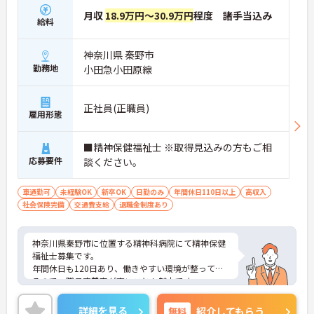
月収
18.9万円～30.9万円
程度 諸手当込み
給料
神奈川県 秦野市
勤務地
小田急小田原線
正社員(正職員)
雇用形態
■精神保健福祉士 ※取得見込みの方もご相
応募要件
談ください。
車通勤可
未経験OK
新卒OK
日勤のみ
年間休日110日以上
高収入
社会保険完備
交通費支給
退職金制度あり
神奈川県秦野市に位置する精神科病院にて精神保健
福祉士募集です。
年間休日も120日あり、働きやすい環境が整ってい
るので、職員定着率が高いことも魅力です。
また、駅からバスで10分ほどですが、バス停が病院
の目の前にあります。無料駐車場も完備しているの
詳細を見る
無料
紹介してもらう