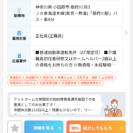
神奈川県 小田原市 根府川383
ＪＲ東海道本線(東京－熱海)「根府川駅」バ
勤務地
ス・車4分
正社員(正職員)
雇用形態
■普通自動車運転免許（AT限定可） ■介護
職員初任者研修又はホームヘルパー2級以上
応募要件
の資格をお持ちの方 ※無資格・未経験相談
可能
車通勤可
未経験OK
新卒OK
残業少なめ
住宅手当・補助
土日祝休
年間休日110日以上
社会保険完備
交通費支給
退職金制度あり
アットホームな雰囲気の知的障害者通所施設での支
援員としてのお仕事です！
年間休日数110日以上！残業も少ないので、ワーク
ライフバランスを重視した働き方ができます。
ご興味ある方には、面接対策ポイントなど、詳細を
お話しいたしますのでお気軽にご相談ください。
詳細を見る
無料
紹介してもらう