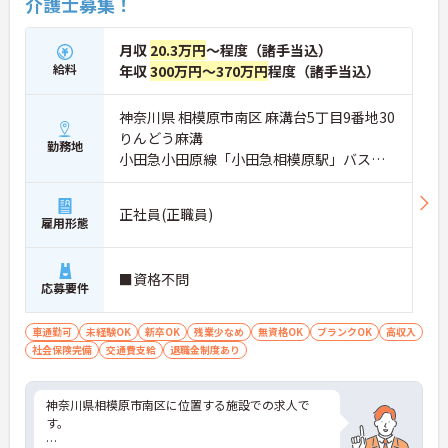
介護士募集！
月収
20.3万円
～程度（諸手当込）
給料
年収
300万円～370万円
程度（諸手当込）
神奈川県 相模原市南区 麻溝台5丁目9番地30
りんどう麻溝
勤務地
小田急小田原線「小田急相模原駅」バス・
車16分
正社員(正職員)
雇用形態
■資格不問
応募要件
車通勤可
未経験OK
新卒OK
残業少なめ
無資格OK
ブランクOK
高収入
社会保険完備
交通費支給
退職金制度あり
神奈川県相模原市南区に位置する施設での求人で
す。