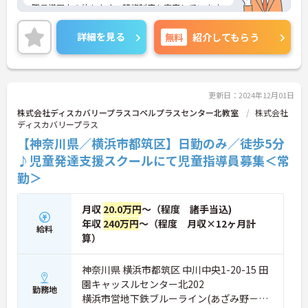
職員様同士の仲もよく、研修制度も充実しています
ので、初めての方はもちろん、
働きながらスキルアップを目指したいという方にも
詳細を見る
無料
紹介してもらう
ぴったりです。
最寄駅からは徒歩3分と駅チカですので、アクセス
良好です♪
ご興味のある方には、面接対策ポイントなど、さら
に詳細をお話しいたしますので、お気軽にご相談く
更新日：2024年12月01日
ださい。
株式会社ディスカバリープラスコペルプラスセンター北教室
株式会社
ディスカバリープラス
【神奈川県／横浜市都筑区】日勤のみ／徒歩5分
♪児童発達支援スクールにて児童指導員募集＜常
勤＞
月収
20.0万円
～（程度 諸手当込)
年収
240万円
～（程度 月収×12ヶ月計
給料
算）
神奈川県 横浜市都筑区 中川中央1-20-15 田
園キャッスルセンター北202
勤務地
横浜市営地下鉄ブルーライン(あざみ野－湘