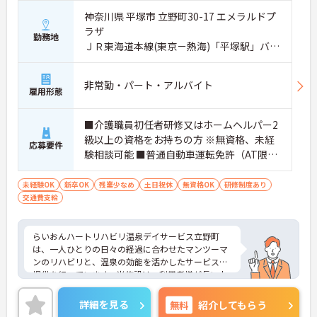
神奈川県 平塚市 立野町30-17 エメラルドプ
ラザ
勤務地
ＪＲ東海道本線(東京－熱海)「平塚駅」バ
ス・車5分
非常勤・パート・アルバイト
雇用形態
■介護職員初任者研修又はホームヘルパー2
級以上の資格をお持ちの方 ※無資格、未経
応募要件
験相談可能 ■普通自動車運転免許（AT限定
可）
未経験OK
新卒OK
残業少なめ
土日祝休
無資格OK
研修制度あり
交通費支給
らいおんハートリハビリ温泉デイサービス立野町
は、一人ひとりの日々の経過に合わせたマンツーマ
ンのリハビリと、温泉の効能を活かしたサービスの
提供を行っています。当施設は、利用者様が長い人
生を楽しむために、5年後も10年後も元気に過ごせ
るようリハビリを行い、心身機能の維持・向上に取
詳細を見る
無料
紹介してもらう
り組んでいます。