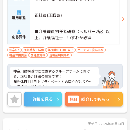
正社員(正職員)
雇用形態
■介護職員初任者研修（ヘルパー2級）以
応募要件
上、介護福祉士 いずれか必須
新卒OK
住宅手当・補助
年間休日110日以上
ボーナス・賞与あり
社会保険完備
交通費支給
退職金制度あり
神奈川県横浜市に位置するグループホームにおけ
る、正社員介護職の募集です！
年間休日114日♪プライベートとの両立がとりやす
い環境での就業です！
ご興味ある方には、面接対策ポイントなど、さらに
詳細をお話しいたしますのでお気軽にご相談くださ
詳細を見る
無料
紹介してもらう
い。
更新日：2026年03月23日