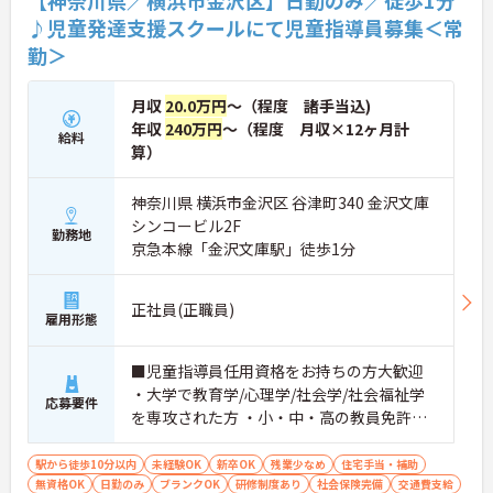
♪児童発達支援スクールにて児童指導員募集＜常
勤＞
月収
20.0万円
～（程度 諸手当込)
年収
240万円
～（程度 月収×12ヶ月計
給料
算）
神奈川県 横浜市金沢区 谷津町340 金沢文庫
シンコービル2F
勤務地
京急本線「金沢文庫駅」徒歩1分
正社員(正職員)
雇用形態
■児童指導員任用資格をお持ちの方大歓迎
・大学で教育学/心理学/社会学/社会福祉学
応募要件
を専攻された方 ・小・中・高の教員免許、
幼稚園教諭の免許保有者 等 ※無資格・未経
験も相談可能
駅から徒歩10分以内
未経験OK
新卒OK
残業少なめ
住宅手当・補助
無資格OK
日勤のみ
ブランクOK
研修制度あり
社会保険完備
交通費支給