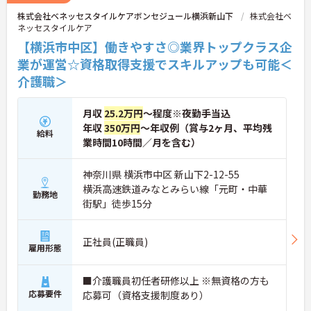
株式会社ベネッセスタイルケアボンセジュール横浜新山下
株式会社ベ
ネッセスタイルケア
【横浜市中区】働きやすさ◎業界トップクラス企
業が運営☆資格取得支援でスキルアップも可能＜
介護職＞
月収
25.2万円
～程度※夜勤手当込
年収
350万円
～年収例（賞与2ヶ月、平均残
給料
業時間10時間／月を含む）
神奈川県 横浜市中区 新山下2-12-55
横浜高速鉄道みなとみらい線「元町・中華
勤務地
街駅」徒歩15分
正社員(正職員)
雇用形態
■介護職員初任者研修以上 ※無資格の方も
応募要件
応募可（資格支援制度あり）