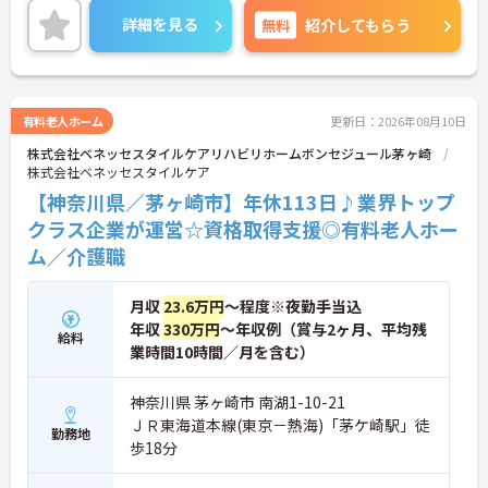
きやすい環境が整っています。
詳細を見る
無料
紹介してもらう
＜寄り添ったケアの実施＞利用者さまに深く寄り添
ったサービスの提供を目指し、職員の専門性を高め
るような人材育成にも注力されています。
ご興味のある方には、面接対策ポイント等、さらに
詳細をお話ししますのでお気軽にご相談ください！
有料老人ホーム
更新日：2026年08月10日
株式会社ベネッセスタイルケアリハビリホームボンセジュール茅ヶ崎
株式会社ベネッセスタイルケア
【神奈川県／茅ヶ崎市】年休113日♪業界トップ
クラス企業が運営☆資格取得支援◎有料老人ホー
ム／介護職
月収
23.6万円
～程度※夜勤手当込
年収
330万円
～年収例（賞与2ヶ月、平均残
給料
業時間10時間／月を含む）
神奈川県 茅ヶ崎市 南湖1-10-21
ＪＲ東海道本線(東京－熱海)「茅ケ崎駅」徒
勤務地
歩18分