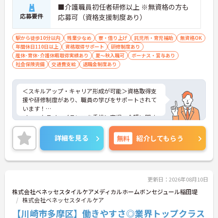
■介護職員初任者研修以上 ※無資格の方も
応募要件
応募可（資格支援制度あり）
駅から徒歩10分以内
残業少なめ
寮・借り上げ
託児所・育児補助
無資格OK
年間休日110日以上
資格取得サポート
研修制度あり
産休･育休･介護休暇取得実績あり
夏～秋入職可
ボーナス・賞与あり
社会保険完備
交通費支給
退職金制度あり
＜スキルアップ・キャリア形成が可能＞資格取得支
援や研修制度があり、職員の学びをサポートされて
います！
＜ワークライフバランスを重視＞育児・介護に関す
る制度や社宅制度、各種手当など、長く安心して働
きやすい環境が整っています。
詳細を見る
無料
紹介してもらう
＜寄り添ったケアの実施＞利用者さまに深く寄り添
ったサービスの提供を目指し、職員の専門性を高め
るような人材育成にも注力されています。
ご興味のある方には、面接対策ポイント等、さらに
詳細をお話ししますのでお気軽にご相談ください！
更新日：2026年08月10日
株式会社ベネッセスタイルケアメディカルホームボンセジュール稲田堤
株式会社ベネッセスタイルケア
【川崎市多摩区】働きやすさ◎業界トップクラス