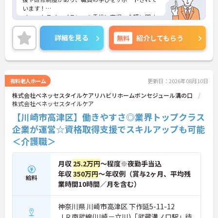
います！
＜ワークライフバランスを重視＞育児・介護に関す
る制度や社宅制度、各種手当など、長く安心して働
きやすい環境が整っています。
詳細を見る
無料
紹介してもらう
＜寄り添ったケアの実施＞利用者さまに深く寄り添
ったサービスの提供を目指し、職員の専門性を高め
るような人材育成にも注力されています。
ご興味のある方には、面接対策ポイント等、さらに
詳細をお話ししますのでお気軽にご相談ください！
有料老人ホーム
更新日：2026年08月10日
株式会社ベネッセスタイルケアリハビリホームボンセジュール溝の口
株式会社ベネッセスタイルケア
【川崎市高津区】働きやすさ◎業界トップクラス
企業が運営☆資格取得支援でスキルアップも可能
＜介護職＞
月収
25.2万円
～程度※夜勤手当込
年収
350万円
～年収例（賞与2ヶ月、平均残
給料
業時間10時間／月を含む）
神奈川県 川崎市高津区 下作延5-11-12
ＪＲ南武線(川崎－立川)「武蔵溝ノ口駅」徒