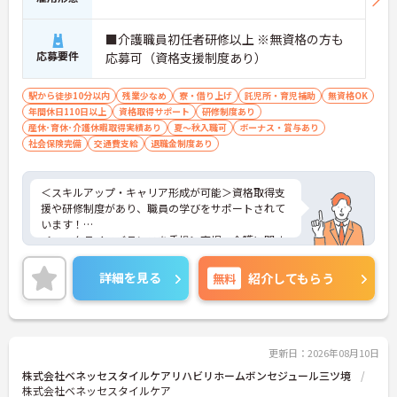
■介護職員初任者研修以上 ※無資格の方も
応募要件
応募可（資格支援制度あり）
駅から徒歩10分以内
残業少なめ
寮・借り上げ
託児所・育児補助
無資格OK
年間休日110日以上
資格取得サポート
研修制度あり
産休･育休･介護休暇取得実績あり
夏～秋入職可
ボーナス・賞与あり
社会保険完備
交通費支給
退職金制度あり
＜スキルアップ・キャリア形成が可能＞資格取得支
援や研修制度があり、職員の学びをサポートされて
います！
＜ワークライフバランスを重視＞育児・介護に関す
る制度や社宅制度、各種手当など、長く安心して働
きやすい環境が整っています。
詳細を見る
無料
紹介してもらう
＜寄り添ったケアの実施＞利用者さまに深く寄り添
ったサービスの提供を目指し、職員の専門性を高め
るような人材育成にも注力されています。
ご興味のある方には、面接対策ポイント等、さらに
詳細をお話ししますのでお気軽にご相談ください！
更新日：2026年08月10日
株式会社ベネッセスタイルケアリハビリホームボンセジュール三ツ境
株式会社ベネッセスタイルケア