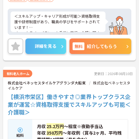
＜スキルアップ・キャリア形成が可能＞資格取得支
援や研修制度があり、職員の学びをサポートされて
います！
＜ワークライフバランスを重視＞育児・介護に関す
る制度や社宅制度、各種手当など、長く安心して働
きやすい環境が整っています。
詳細を見る
無料
紹介してもらう
＜寄り添ったケアの実施＞利用者さまに深く寄り添
ったサービスの提供を目指し、職員の専門性を高め
るような人材育成にも注力されています。
ご興味のある方には、面接対策ポイント等、さらに
詳細をお話ししますのでお気軽にご相談ください！
有料老人ホーム
更新日：2026年08月10日
株式会社ベネッセスタイルケアグランダ大船東
株式会社ベネッセスタ
イルケア
【横浜市栄区】働きやすさ◎業界トップクラス企
業が運営☆資格取得支援でスキルアップも可能＜
介護職＞
月収
25.2万円
～程度※夜勤手当込
年収
350万円
～年収例（賞与2ヶ月、平均残
給料