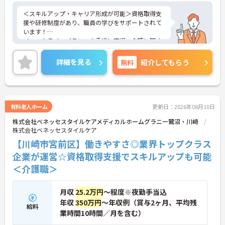
＜スキルアップ・キャリア形成が可能＞資格取得支
援や研修制度があり、職員の学びをサポートされて
います！
＜ワークライフバランスを重視＞育児・介護に関す
る制度や社宅制度、各種手当など、長く安心して働
きやすい環境が整っています。
詳細を見る
無料
紹介してもらう
＜寄り添ったケアの実施＞利用者さまに深く寄り添
ったサービスの提供を目指し、職員の専門性を高め
るような人材育成にも注力されています。
ご興味のある方には、面接対策ポイント等、さらに
詳細をお話ししますのでお気軽にご相談ください！
有料老人ホーム
更新日：2026年08月10日
株式会社ベネッセスタイルケアメディカルホームグラニー鷺沼・川崎
株式会社ベネッセスタイルケア
【川崎市宮前区】働きやすさ◎業界トップクラス
企業が運営☆資格取得支援でスキルアップも可能
＜介護職＞
月収
25.2万円
～程度※夜勤手当込
年収
350万円
～年収例（賞与2ヶ月、平均残
給料
業時間10時間／月を含む）