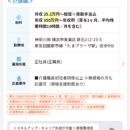
＜介護職＞
月収
25.2万円
～程度※夜勤手当込
年収
350万円
～年収例（賞与2ヶ月、平均残
給料
業時間10時間／月を含む）
神奈川県 横浜市青葉区 新石川2-23-5
勤務地
東急田園都市線「たまプラーザ駅」徒歩9分
正社員(正職員)
雇用形態
■介護職員初任者研修以上 ※無資格の方も
応募要件
応募可（資格支援制度あり）
駅から徒歩10分以内
残業少なめ
寮・借り上げ
託児所・育児補助
無資格OK
年間休日110日以上
資格取得サポート
研修制度あり
産休･育休･介護休暇取得実績あり
ボーナス・賞与あり
社会保険完備
交通費支給
退職金制度あり
＜スキルアップ・キャリア形成が可能＞資格取得支