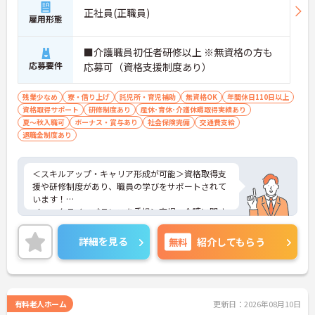
正社員(正職員)
雇用形態
■介護職員初任者研修以上 ※無資格の方も
応募要件
応募可（資格支援制度あり）
残業少なめ
寮・借り上げ
託児所・育児補助
無資格OK
年間休日110日以上
資格取得サポート
研修制度あり
産休･育休･介護休暇取得実績あり
夏～秋入職可
ボーナス・賞与あり
社会保険完備
交通費支給
退職金制度あり
＜スキルアップ・キャリア形成が可能＞資格取得支
援や研修制度があり、職員の学びをサポートされて
います！
＜ワークライフバランスを重視＞育児・介護に関す
る制度や社宅制度、各種手当など、長く安心して働
きやすい環境が整っています。
詳細を見る
無料
紹介してもらう
＜寄り添ったケアの実施＞利用者さまに深く寄り添
ったサービスの提供を目指し、職員の専門性を高め
るような人材育成にも注力されています。
ご興味のある方には、面接対策ポイント等、さらに
詳細をお話ししますのでお気軽にご相談ください！
有料老人ホーム
更新日：2026年08月10日