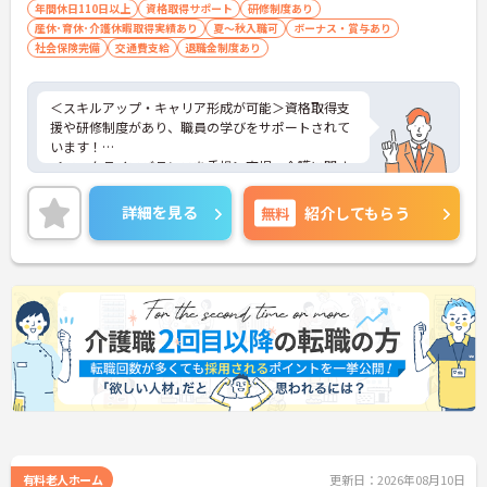
年間休日110日以上
資格取得サポート
研修制度あり
産休･育休･介護休暇取得実績あり
夏～秋入職可
ボーナス・賞与あり
社会保険完備
交通費支給
退職金制度あり
＜スキルアップ・キャリア形成が可能＞資格取得支
援や研修制度があり、職員の学びをサポートされて
います！
＜ワークライフバランスを重視＞育児・介護に関す
る制度や社宅制度、各種手当など、長く安心して働
きやすい環境が整っています。
詳細を見る
無料
紹介してもらう
＜寄り添ったケアの実施＞利用者さまに深く寄り添
ったサービスの提供を目指し、職員の専門性を高め
るような人材育成にも注力されています。
ご興味のある方には、面接対策ポイント等、さらに
詳細をお話ししますのでお気軽にご相談ください！
有料老人ホーム
更新日：2026年08月10日