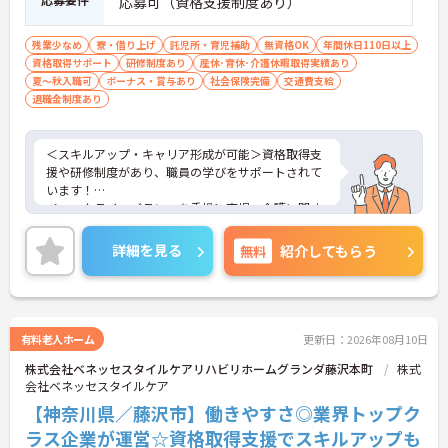
応募可（資格支援制度あり）
残業少なめ
寮・借り上げ
託児所・育児補助
無資格OK
年間休日110日以上
資格取得サポート
研修制度あり
産休･育休･介護休暇取得実績あり
夏～秋入職可
ボーナス・賞与あり
社会保険完備
交通費支給
退職金制度あり
＜スキルアップ・キャリア形成が可能＞資格取得支
援や研修制度があり、職員の学びをサポートされて
います！
＜ワークライフバランスを重視＞育児・介護に関す
る制度や社宅制度、各種手当など、長く安心して働
きやすい環境が整っています。
詳細を見る
無料
紹介してもらう
＜寄り添ったケアの実施＞利用者さまに深く寄り添
ったサービスの提供を目指し、職員の専門性を高め
るような人材育成にも注力されています。
ご興味のある方には、面接対策ポイント等、さらに
詳細をお話ししますのでお気軽にご相談ください！
有料老人ホーム
更新日：2026年08月10日
株式会社ベネッセスタイルケアリハビリホームグランダ藤沢本町
株式
会社ベネッセスタイルケア
【神奈川県／藤沢市】働きやすさ◎業界トップク
ラス企業が運営☆資格取得支援でスキルアップも