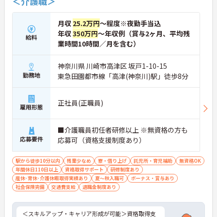
＜介護職＞
月収
25.2万円
～程度※夜勤手当込
年収
350万円
～年収例（賞与2ヶ月、平均残
給料
業時間10時間／月を含む）
神奈川県 川崎市高津区 坂戸1-10-15
勤務地
東急田園都市線「高津(神奈川)駅」徒歩8分
正社員(正職員)
雇用形態
■介護職員初任者研修以上 ※無資格の方も
応募要件
応募可（資格支援制度あり）
駅から徒歩10分以内
残業少なめ
寮・借り上げ
託児所・育児補助
無資格OK
年間休日110日以上
資格取得サポート
研修制度あり
産休･育休･介護休暇取得実績あり
夏～秋入職可
ボーナス・賞与あり
社会保険完備
交通費支給
退職金制度あり
＜スキルアップ・キャリア形成が可能＞資格取得支