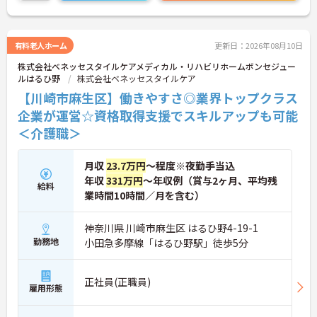
ったサービスの提供を目指し、職員の専門性を高め
るような人材育成にも注力されています。
ご興味のある方には、面接対策ポイント等、さらに
詳細をお話ししますのでお気軽にご相談ください！
有料老人ホーム
更新日：2026年08月10日
株式会社ベネッセスタイルケアメディカル・リハビリホームボンセジュー
ルはるひ野
株式会社ベネッセスタイルケア
【川崎市麻生区】働きやすさ◎業界トップクラス
企業が運営☆資格取得支援でスキルアップも可能
＜介護職＞
月収
23.7万円
～程度※夜勤手当込
年収
331万円
～年収例（賞与2ヶ月、平均残
給料
業時間10時間／月を含む）
神奈川県 川崎市麻生区 はるひ野4-19-1
勤務地
小田急多摩線「はるひ野駅」徒歩5分
正社員(正職員)
雇用形態