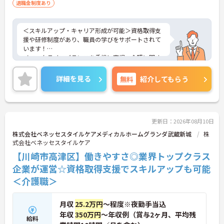
退職金制度あり
＜スキルアップ・キャリア形成が可能＞資格取得支
援や研修制度があり、職員の学びをサポートされて
います！
＜ワークライフバランスを重視＞育児・介護に関す
る制度や社宅制度、各種手当など、長く安心して働
きやすい環境が整っています。
詳細を見る
無料
紹介してもらう
＜寄り添ったケアの実施＞利用者さまに深く寄り添
ったサービスの提供を目指し、職員の専門性を高め
るような人材育成にも注力されています。
ご興味のある方には、面接対策ポイント等、さらに
詳細をお話ししますのでお気軽にご相談ください！
更新日：2026年08月10日
株式会社ベネッセスタイルケアメディカルホームグランダ武蔵新城
株
式会社ベネッセスタイルケア
【川崎市高津区】働きやすさ◎業界トップクラス
企業が運営☆資格取得支援でスキルアップも可能
＜介護職＞
月収
25.2万円
～程度※夜勤手当込
年収
350万円
～年収例（賞与2ヶ月、平均残
給料