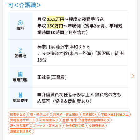
可＜介護職＞
月収
25.2万円
～程度※夜勤手当込
年収
350万円
～年収例（賞与2ヶ月、平均残
給料
業時間10時間／月を含む）
神奈川県 藤沢市 本町3-5-6
ＪＲ東海道本線(東京－熱海)「藤沢駅」徒歩
勤務地
15分
正社員(正職員)
雇用形態
■介護職員初任者研修以上 ※無資格の方も
応募要件
応募可（資格支援制度あり）
残業少なめ
寮・借り上げ
託児所・育児補助
無資格OK
年間休日110日以上
資格取得サポート
研修制度あり
産休･育休･介護休暇取得実績あり
夏～秋入職可
ボーナス・賞与あり
社会保険完備
交通費支給
退職金制度あり