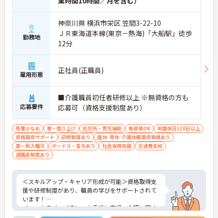
業時間10時間／月を含む）
神奈川県 横浜市栄区 笠間3-22-10
ＪＲ東海道本線(東京－熱海)「大船駅」徒歩
勤務地
12分
正社員(正職員)
雇用形態
■介護職員初任者研修以上 ※無資格の方も
応募要件
応募可（資格支援制度あり）
残業少なめ
寮・借り上げ
託児所・育児補助
無資格OK
年間休日110日以上
資格取得サポート
研修制度あり
産休･育休･介護休暇取得実績あり
夏～秋入職可
ボーナス・賞与あり
社会保険完備
交通費支給
退職金制度あり
＜スキルアップ・キャリア形成が可能＞資格取得支
援や研修制度があり、職員の学びをサポートされて
います！
＜ワークライフバランスを重視＞育児・介護に関す
る制度や社宅制度、各種手当など、長く安心して働