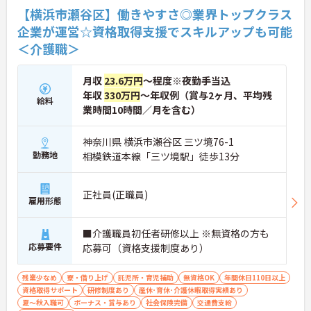
【横浜市瀬谷区】働きやすさ◎業界トップクラス
企業が運営☆資格取得支援でスキルアップも可能
＜介護職＞
月収
23.6万円
～程度※夜勤手当込
年収
330万円
～年収例（賞与2ヶ月、平均残
給料
業時間10時間／月を含む）
神奈川県 横浜市瀬谷区 三ツ境76-1
勤務地
相模鉄道本線「三ツ境駅」徒歩13分
正社員(正職員)
雇用形態
■介護職員初任者研修以上 ※無資格の方も
応募要件
応募可（資格支援制度あり）
残業少なめ
寮・借り上げ
託児所・育児補助
無資格OK
年間休日110日以上
資格取得サポート
研修制度あり
産休･育休･介護休暇取得実績あり
夏～秋入職可
ボーナス・賞与あり
社会保険完備
交通費支給