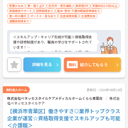
残業少なめ
寮・借り上げ
託児所・育児補助
無資格OK
年間休日110日以上
資格取得サポート
研修制度あり
産休･育休･介護休暇取得実績あり
夏～秋入職可
ボーナス・賞与あり
社会保険完備
交通費支給
退職金制度あり
＜スキルアップ・キャリア形成が可能＞資格取得支
援や研修制度があり、職員の学びをサポートされて
います！
＜ワークライフバランスを重視＞育児・介護に関す
る制度や社宅制度、各種手当など、長く安心して働
きやすい環境が整っています。
詳細を見る
無料
紹介してもらう
＜寄り添ったケアの実施＞利用者さまに深く寄り添
ったサービスの提供を目指し、職員の専門性を高め
るような人材育成にも注力されています。
ご興味のある方には、面接対策ポイント等、さらに
詳細をお話ししますのでお気軽にご相談ください！
有料老人ホーム
更新日：2026年08月10日
株式会社ベネッセスタイルケアメディカルホームくらら青葉台
株式会
社ベネッセスタイルケア
【横浜市青葉区】働きやすさ◎業界トップクラス
企業が運営☆資格取得支援でスキルアップも可能
＜介護職＞