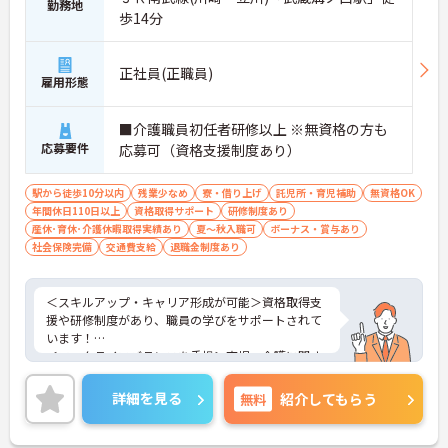
勤務地
歩14分
正社員(正職員)
雇用形態
■介護職員初任者研修以上 ※無資格の方も
応募要件
応募可（資格支援制度あり）
駅から徒歩10分以内
残業少なめ
寮・借り上げ
託児所・育児補助
無資格OK
年間休日110日以上
資格取得サポート
研修制度あり
産休･育休･介護休暇取得実績あり
夏～秋入職可
ボーナス・賞与あり
社会保険完備
交通費支給
退職金制度あり
＜スキルアップ・キャリア形成が可能＞資格取得支
援や研修制度があり、職員の学びをサポートされて
います！
＜ワークライフバランスを重視＞育児・介護に関す
る制度や社宅制度、各種手当など、長く安心して働
きやすい環境が整っています。
詳細を見る
無料
紹介してもらう
＜寄り添ったケアの実施＞利用者さまに深く寄り添
ったサービスの提供を目指し、職員の専門性を高め
るような人材育成にも注力されています。