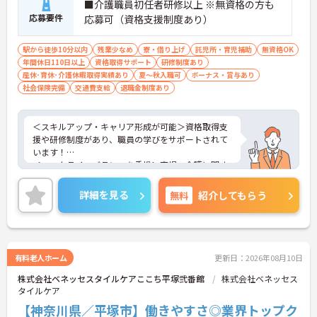
■介護職員初任者研修以上 ※無資格の方も
応募要件
応募可（資格支援制度あり）
駅から徒歩10分以内
残業少なめ
寮・借り上げ
託児所・育児補助
無資格OK
年間休日110日以上
資格取得サポート
研修制度あり
産休･育休･介護休暇取得実績あり
夏～秋入職可
ボーナス・賞与あり
社会保険完備
交通費支給
退職金制度あり
＜スキルアップ・キャリア形成が可能＞資格取得支
援や研修制度があり、職員の学びをサポートされて
います！
＜ワークライフバランスを重視＞育児・介護に関す
る制度や社宅制度、各種手当など、長く安心して働
きやすい環境が整っています。
詳細を見る
無料
紹介してもらう
＜寄り添ったケアの実施＞利用者さまに深く寄り添
ったサービスの提供を目指し、職員の専門性を高め
るような人材育成にも注力されています。
ご興味のある方には、面接対策ポイント等、さらに
詳細をお話ししますのでお気軽にご相談ください！
有料老人ホーム
更新日：2026年08月10日
株式会社ベネッセスタイルケアここち平塚弐番館
株式会社ベネッセス
タイルケア
【神奈川県／平塚市】働きやすさ◎業界トップク