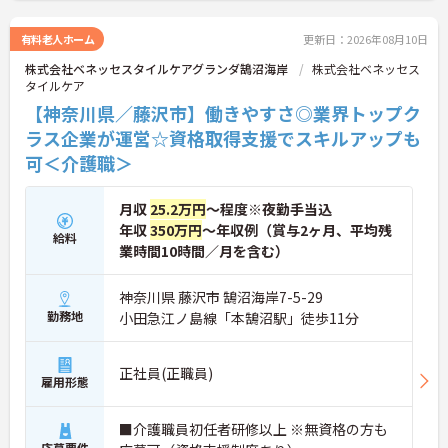
ご興味のある方には、面接対策ポイント等、さらに
詳細をお話ししますのでお気軽にご相談ください！
有料老人ホーム
更新日：2026年08月10日
株式会社ベネッセスタイルケアグランダ鵠沼海岸
株式会社ベネッセス
タイルケア
【神奈川県／藤沢市】働きやすさ◎業界トップク
ラス企業が運営☆資格取得支援でスキルアップも
可＜介護職＞
月収
25.2万円
～程度※夜勤手当込
年収
350万円
～年収例（賞与2ヶ月、平均残
給料
業時間10時間／月を含む）
神奈川県 藤沢市 鵠沼海岸7-5-29
勤務地
小田急江ノ島線「本鵠沼駅」徒歩11分
正社員(正職員)
雇用形態
■介護職員初任者研修以上 ※無資格の方も
応募要件