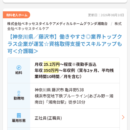
るような人材育成にも注力されています。
ご興味のある方には、面接対策ポイント等、さらに
詳細をお話ししますのでお気軽にご相談ください！
有料老人ホーム
更新日：2026年08月10日
株式会社ベネッセスタイルケアメディカルホームグランダ湘南台
株式
会社ベネッセスタイルケア
【神奈川県／藤沢市】働きやすさ◎業界トップク
ラス企業が運営☆資格取得支援でスキルアップも
可＜介護職＞
月収
25.2万円
～程度※夜勤手当込
年収
350万円
～年収例（賞与2ヶ月、平均残
給料
業時間10時間／月を含む）
神奈川県 藤沢市 亀井野538
横浜市営地下鉄ブルーライン(あざみ野－湘
勤務地
南台)「湘南台駅」徒歩10分
正社員(正職員)
雇用形態