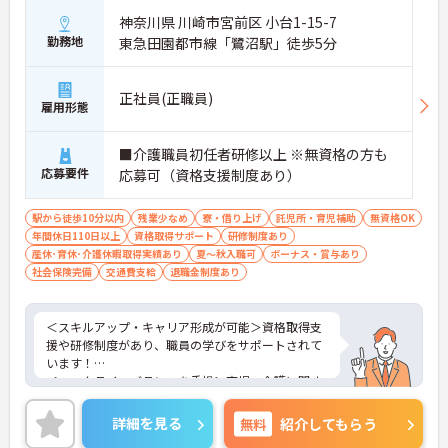
神奈川県 川崎市宮前区 小台1-15-7
勤務地
東急田園都市線「鷺沼駅」徒歩5分
正社員(正職員)
雇用形態
■介護職員初任者研修以上 ※無資格の方も
応募要件
応募可（資格支援制度あり）
駅から徒歩10分以内
残業少なめ
寮・借り上げ
託児所・育児補助
無資格OK
年間休日110日以上
資格取得サポート
研修制度あり
産休･育休･介護休暇取得実績あり
夏～秋入職可
ボーナス・賞与あり
社会保険完備
交通費支給
退職金制度あり
＜スキルアップ・キャリア形成が可能＞資格取得支
援や研修制度があり、職員の学びをサポートされて
います！
＜ワークライフバランスを重視＞育児・介護に関す
る制度や社宅制度、各種手当など、長く安心して働
きやすい環境が整っています。
詳細を見る
無料
紹介してもらう
＜寄り添ったケアの実施＞利用者さまに深く寄り添