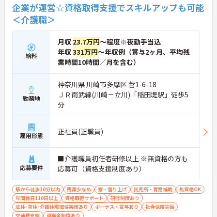
企業が運営☆資格取得支援でスキルアップも可能
＜介護職＞
月収
23.7万円
～程度※夜勤手当込
年収
331万円
～年収例（賞与2ヶ月、平均残
給料
業時間10時間／月を含む）
神奈川県 川崎市多摩区 菅1-6-18
ＪＲ南武線(川崎－立川)「稲田堤駅」徒歩5
勤務地
分
正社員(正職員)
雇用形態
■介護職員初任者研修以上 ※無資格の方も
応募要件
応募可（資格支援制度あり）
駅から徒歩10分以内
残業少なめ
寮・借り上げ
託児所・育児補助
無資格OK
年間休日110日以上
資格取得サポート
研修制度あり
産休･育休･介護休暇取得実績あり
ボーナス・賞与あり
社会保険完備
交通費支給
退職金制度あり