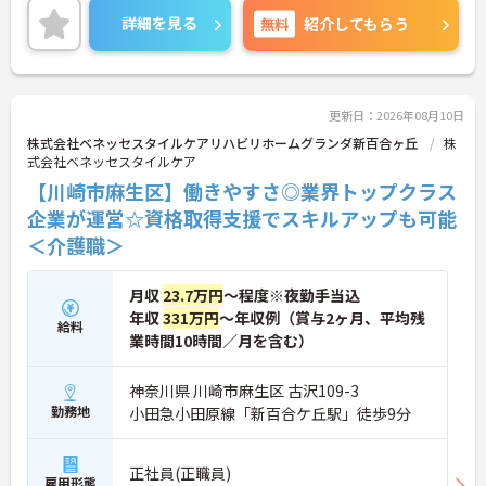
きやすい環境が整っています。
詳細を見る
無料
紹介してもらう
＜寄り添ったケアの実施＞利用者さまに深く寄り添
ったサービスの提供を目指し、職員の専門性を高め
るような人材育成にも注力されています。
ご興味のある方には、面接対策ポイント等、さらに
詳細をお話ししますのでお気軽にご相談ください！
更新日：2026年08月10日
株式会社ベネッセスタイルケアリハビリホームグランダ新百合ヶ丘
株
式会社ベネッセスタイルケア
【川崎市麻生区】働きやすさ◎業界トップクラス
企業が運営☆資格取得支援でスキルアップも可能
＜介護職＞
月収
23.7万円
～程度※夜勤手当込
年収
331万円
～年収例（賞与2ヶ月、平均残
給料
業時間10時間／月を含む）
神奈川県 川崎市麻生区 古沢109-3
勤務地
小田急小田原線「新百合ケ丘駅」徒歩9分
正社員(正職員)
雇用形態