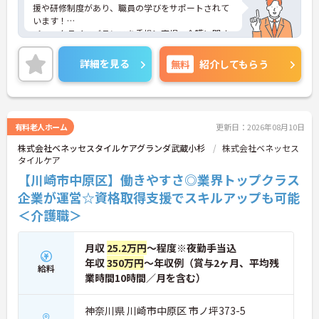
援や研修制度があり、職員の学びをサポートされて
います！
＜ワークライフバランスを重視＞育児・介護に関す
る制度や社宅制度、各種手当など、長く安心して働
きやすい環境が整っています。
詳細を見る
無料
紹介してもらう
＜寄り添ったケアの実施＞利用者さまに深く寄り添
ったサービスの提供を目指し、職員の専門性を高め
るような人材育成にも注力されています。
ご興味のある方には、面接対策ポイント等、さらに
詳細をお話ししますのでお気軽にご相談ください！
有料老人ホーム
更新日：2026年08月10日
株式会社ベネッセスタイルケアグランダ武蔵小杉
株式会社ベネッセス
タイルケア
【川崎市中原区】働きやすさ◎業界トップクラス
企業が運営☆資格取得支援でスキルアップも可能
＜介護職＞
月収
25.2万円
～程度※夜勤手当込
年収
350万円
～年収例（賞与2ヶ月、平均残
給料
業時間10時間／月を含む）
神奈川県 川崎市中原区 市ノ坪373-5