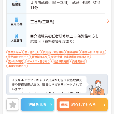
ＪＲ南武線(川崎－立川)「武蔵小杉駅」徒歩
勤務地
11分
正社員(正職員)
雇用形態
■介護職員初任者研修以上 ※無資格の方も
応募要件
応募可（資格支援制度あり）
残業少なめ
寮・借り上げ
託児所・育児補助
無資格OK
年間休日110日以上
資格取得サポート
研修制度あり
産休･育休･介護休暇取得実績あり
夏～秋入職可
ボーナス・賞与あり
社会保険完備
交通費支給
退職金制度あり
＜スキルアップ・キャリア形成が可能＞資格取得支
援や研修制度があり、職員の学びをサポートされて
います！
＜ワークライフバランスを重視＞育児・介護に関す
る制度や社宅制度、各種手当など、長く安心して働
きやすい環境が整っています。
詳細を見る
無料
紹介してもらう
＜寄り添ったケアの実施＞利用者さまに深く寄り添
ったサービスの提供を目指し、職員の専門性を高め