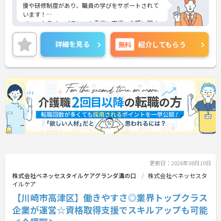
援や研修制度があり、職員の学びをサポートされて
います！
＜ワークライフバランスを重視＞育児・介護に関す
る制度や社宅制度、各種手当など、長く安心して働
きやすい環境が整っています。
詳細を見る
無料
紹介してもらう
＜寄り添ったケアの実施＞利用者さまに深く寄り添
ったサービスの提供を目指し、職員の専門性を高め
るような人材育成にも注力されています。
ご興味のある方には、面接対策ポイント等、さらに
詳細をお話ししますのでお気軽にご相談ください！
更新日：2026年08月10日
株式会社ベネッセスタイルケアグランダ溝の口
株式会社ベネッセスタ
イルケア
【川崎市高津区】働きやすさ◎業界トップクラス
企業が運営☆資格取得支援でスキルアップも可能