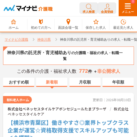
0
0
求人検索
会員登録
メニュー
ホーム
初めての方へ
面談会場一覧
保存した求人
最近見た求人
マイナビ介護職
神奈川県
神奈川県の託児所・育児補助ありの求人・転職一
神奈川県の託児所・育児補助あり
の介護職・福祉の求人・転職一
覧
772
この条件の介護・福祉求人数
非公開求人
件 ＋
おすすめ順
新着順
月収順
年収順
有料老人ホーム
更新日：2026年08月10日
株式会社ベネッセスタイルケアボンセジュールたまプラーザ
株式会社
ベネッセスタイルケア
【横浜市青葉区】働きやすさ◎業界トップクラス
企業が運営☆資格取得支援でスキルアップも可能