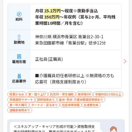
月収
25.2万円
～程度※夜勤手当込
年収
350万円
～年収例（賞与2ヶ月、平均残
給料
業時間10時間／月を含む）
神奈川県 横浜市青葉区 青葉台2-30-1
勤務地
東急田園都市線「青葉台駅」徒歩12分
正社員(正職員)
雇用形態
■介護職員初任者研修以上 ※無資格の方も
応募要件
応募可（資格支援制度あり）
残業少なめ
寮・借り上げ
託児所・育児補助
無資格OK
年間休日110日以上
資格取得サポート
研修制度あり
産休･育休･介護休暇取得実績あり
夏～秋入職可
ボーナス・賞与あり
社会保険完備
交通費支給
退職金制度あり
＜スキルアップ・キャリア形成が可能＞資格取得支
援や研修制度があり、職員の学びをサポートされて