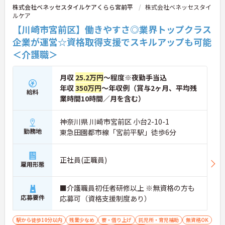
株式会社ベネッセスタイルケアくらら宮前平
株式会社ベネッセスタイ
ルケア
【川崎市宮前区】働きやすさ◎業界トップクラス
企業が運営☆資格取得支援でスキルアップも可能
＜介護職＞
月収
25.2万円
～程度※夜勤手当込
年収
350万円
～年収例（賞与2ヶ月、平均残
給料
業時間10時間／月を含む）
神奈川県 川崎市宮前区 小台2-10-1
勤務地
東急田園都市線「宮前平駅」徒歩6分
正社員(正職員)
雇用形態
■介護職員初任者研修以上 ※無資格の方も
応募要件
応募可（資格支援制度あり）
駅から徒歩10分以内
残業少なめ
寮・借り上げ
託児所・育児補助
無資格OK