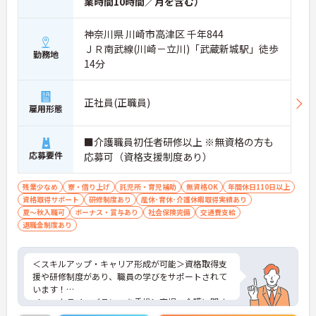
業時間10時間／月を含む）
神奈川県 川崎市高津区 千年844
ＪＲ南武線(川崎－立川)「武蔵新城駅」徒歩
勤務地
14分
正社員(正職員)
雇用形態
■介護職員初任者研修以上 ※無資格の方も
応募要件
応募可（資格支援制度あり）
残業少なめ
寮・借り上げ
託児所・育児補助
無資格OK
年間休日110日以上
資格取得サポート
研修制度あり
産休･育休･介護休暇取得実績あり
夏～秋入職可
ボーナス・賞与あり
社会保険完備
交通費支給
退職金制度あり
＜スキルアップ・キャリア形成が可能＞資格取得支
援や研修制度があり、職員の学びをサポートされて
います！
＜ワークライフバランスを重視＞育児・介護に関す
る制度や社宅制度、各種手当など、長く安心して働