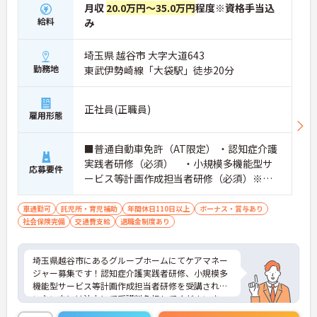
月収
20.0万円～35.0万円
程度※資格手当込
給料
み
埼玉県 越谷市 大字大道643
勤務地
東武伊勢崎線「大袋駅」徒歩20分
正社員(正職員)
雇用形態
■普通自動車免許（AT限定） ・認知症介護
実践者研修（必須） ・小規模多機能型サ
応募要件
ービス等計画作成担当者研修（必須）※未
受講の場合、研修受講をして頂きます（法
人にて受講料負担します）
車通勤可
託児所・育児補助
年間休日110日以上
ボーナス・賞与あり
社会保険完備
交通費支給
退職金制度あり
埼玉県越谷市にあるグループホームにてケアマネー
ジャー募集です！認知症介護実践者研修、小規模多
機能型サービス等計画作成担当者研修を受講されて
いない方には法人にて受講料負担してくださいま
す。