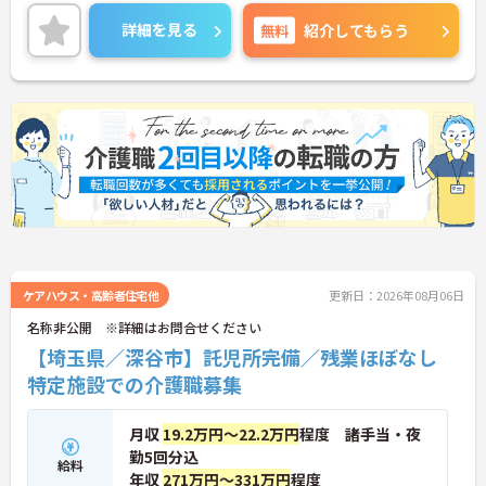
興味ある方には、面接対策ポイントなど、さらに詳
細をお話しいたしますのでお気軽にご相談くださ
詳細を見る
無料
紹介してもらう
い。
ケアハウス・高齢者住宅他
更新日：2026年08月06日
名称非公開 ※詳細はお問合せください
【埼玉県／深谷市】託児所完備／残業ほぼなし
特定施設での介護職募集
月収
19.2万円～22.2万円
程度 諸手当・夜
勤5回分込
給料
年収
271万円～331万円
程度