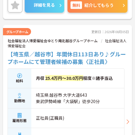
年間休日113日とお休みが多く、働きやすい環境で
詳細を見る
無料
紹介してもらう
す！
ご興味のある方には、面接対策ポイントなど、さら
に詳細をお話しいたしますので、お気軽にご相談く
ださい。
グループホーム
更新日：2026年08月05日
社会福祉法人博愛福祉会ゆとり庵北越谷グループホーム
社会福祉法人
博愛福祉会
【埼玉県／越谷市】年間休日113日あり♪グルー
プホームにて管理者候補の募集〈正社員〉
月収
25.4万円～30.0万円
程度※諸手当込
給料
埼玉県 越谷市 大字大道643
勤務地
東武伊勢崎線「大袋駅」徒歩20分
正社員(正職員)
雇用形態