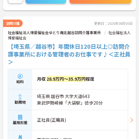
訪問介護
更新日：2026年08月05日
社会福祉法人博愛福祉会ゆとり庵北越谷訪問介護事業所
社会福祉法人
博愛福祉会
【埼玉県／越谷市】年間休日120日以上◎訪問介
護事業所における管理者のお仕事です♪＜正社員
＞
月収
28.9万円～35.9万円
程度
給料
埼玉県 越谷市 大字大道643
勤務地
東武伊勢崎線「大袋駅」徒歩20分
正社員(正職員)
雇用形態