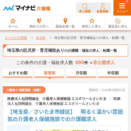
0
0
求人検索
会員登録
メニュー
ホーム
初めての方へ
面談会場一覧
保存した求人
最近見た求人
マイナビ介護職
埼玉県
埼玉県の託児所・育児補助ありの求人・転職一覧
埼玉県の託児所・育児補助あり
の介護職・福祉の求人・転職一覧
690
この条件の介護・福祉求人数
非公開求人
件 ＋
おすすめ順
新着順
月収順
年収順
介護老人保健施設（老健）
更新日：2026年08月07日
医療法人社団明雄会 介護老人保健施設 エスポワールさいたま
医療
法人社団明雄会 介護老人保健施設 エスポワールさいたま
【埼玉県／さいたま市緑区】 明るく温かい雰囲
気の介護老人保健施設での介護職求人