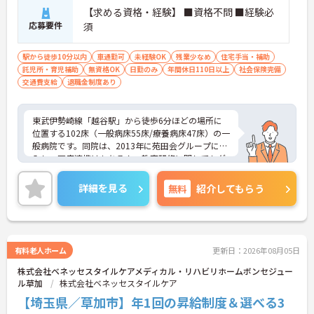
【求める資格・経験】 ■資格不問 ■経験必
応募要件
須
駅から徒歩10分以内
車通勤可
未経験OK
残業少なめ
住宅手当・補助
託児所・育児補助
無資格OK
日勤のみ
年間休日110日以上
社会保険完備
交通費支給
退職金制度あり
東武伊勢崎線「越谷駅」から徒歩6分ほどの場所に
位置する102床（一般病床55床/療養病床47床）の一
般病院です。同院は、2013年に苑田会グループに加
入し、医療連携はもちろん、教育研修に関してもグ
ループ連携を図っています。また、24時間保育室を
完備しており、駐車場もございますので子育て中の
詳細を見る
無料
紹介してもらう
方にもお勧めです。子どもの運動会や授業参観に
は、毎回出席できるようにシフトを調整をし、子ど
もの体調で急にお休みをいただく場合もご理解頂け
ます。ご興味のある方には詳細をお話しますので、
お気軽にお問い合わせください。
有料老人ホーム
更新日：2026年08月05日
株式会社ベネッセスタイルケアメディカル・リハビリホームボンセジュー
ル草加
株式会社ベネッセスタイルケア
【埼玉県／草加市】年1回の昇給制度＆選べる3