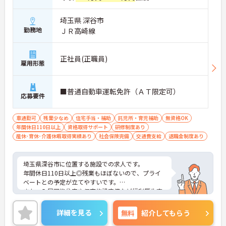
埼玉県 深谷市
勤務地
ＪＲ高崎線
正社員(正職員)
雇用形態
■普通自動車運転免許（ＡＴ限定可）
応募要件
車通勤可
残業少なめ
住宅手当・補助
託児所・育児補助
無資格OK
年間休日110日以上
資格取得サポート
研修制度あり
産休･育休･介護休暇取得実績あり
社会保険完備
交通費支給
退職金制度あり
埼玉県深谷市に位置する施設での求人です。
年間休日110日以上◎残業もほぼないので、プライ
ベートとの予定が立てやすいです。
また、入居可能住宅や保育施設完備など福利厚生充
実です。
ご興味のある方は、お気軽にお問い合わせくださ
詳細を見る
無料
紹介してもらう
い。