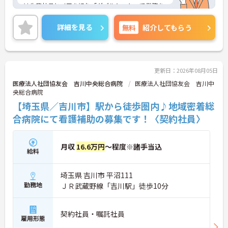
は先輩社員とペアを組む「ダブルシフト」で業務を
習得できるので、一人で抱え込むことはありませ
ん。
詳細を見る
無料
紹介してもらう
＜頑張りが給与に直結！専門性を磨いて年収アップ
＞経験やスキルがしっかり給与に反映される仕組み
です。定期昇給に加え、独自の社内専門資格制度
（通称：マジ神）では、認知症ケアや介護技術など
の専門性を認定されると、1資格につき月給＋1万円
更新日：2026年08月05日
（最大4万円）の手当がつきます。キャリアアップす
医療法人社団協友会 吉川中央総合病院
医療法人社団協友会 吉川中
れば年収UPも目指せるため、高いモチベーションで
央総合病院
働き続けられます。
【埼玉県／吉川市】駅から徒歩圏内♪地域密着総
＜家族も嬉しい！ベネッセグループならではの手厚
い福利厚生＞ご家族も支える制度が満載♪産休・育
合病院にて看護補助の募集です！〈契約社員〉
休の取得実績も多数あり、ライフステージが変わっ
ても長く安心して働き続けられる環境が整っていま
す。
月収
16.6万円
～程度※諸手当込
給料
埼玉県 吉川市 平沼111
勤務地
ＪＲ武蔵野線「吉川駅」徒歩10分
契約社員・嘱託社員
雇用形態