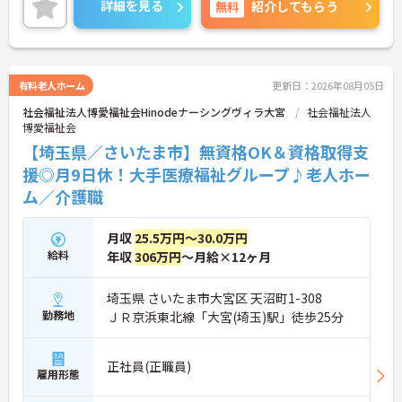
詳細を見る
無料
紹介してもらう
教育面では1on1のメンター制度や、法人が費用を負
担する資格取得支援、勤務時間内での外部研修受講
など、手厚いサポートが魅力です。グループ内保育
園の保育料補助や男女ともに実績のある育休制度も
あり、ライフステージに合わせて長く安心して働き
有料老人ホーム
更新日：2026年08月05日
ながら、専門資格を活かして多彩なキャリアパスを
社会福祉法人博愛福祉会Hinodeナーシングヴィラ大宮
社会福祉法人
描ける環境です。
博愛福祉会
★おすすめPOINT★
【埼玉県／さいたま市】無資格OK＆資格取得支
【日中手厚い体制と身体的負担の軽減で無理なく働
援◎月9日休！大手医療福祉グループ♪老人ホー
けます】
ム／介護職
・全施設でノーリフティングを実践し、腰痛などの
身体的負担を減らす仕組みを導入しています ・手厚
い人員体制で協力でき、残業も月平均2時間程度のた
月収
25.5万円～30.0万円
めゆとりを持って業務に取り組めます
給料
年収
306万円
～月給×12ヶ月
【手厚いメンター制度と風通しの良さで安心してス
タートできます】
埼玉県 さいたま市大宮区 天沼町1-308
・1on1のメンター制度により、相性の良いメンター
勤務地
ＪＲ京浜東北線「大宮(埼玉)駅」徒歩25分
が職場に馴染めるまで丁寧にフォローします
・正社員とパートの垣根がなく、気軽に相談や質問
ができる風通しの良い環境が期待できます
正社員(正職員)
雇用形態
【費用負担なしで上位資格の取得とキャリアアップ