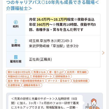
つのキャリアパス◎10年先も成長できる職場＜
介護福祉士＞
月収
26.0万円～28.2万円
程度※夜勤手当込
年収
360万円
～※残業月10時間、夜勤平均5
給料
回、各種手当・賞与を含んだ例です
埼玉県 草加市 氷川町2149-3
勤務地
東武伊勢崎線「草加駅」徒歩3分
正社員(正職員)
雇用形態
駅から徒歩10分以内
残業少なめ
寮・借り上げ
託児所・育児補助
年間休日110日以上
資格取得サポート
研修制度あり
産休･育休･介護休暇取得実績あり
ボーナス・賞与あり
社会保険完備
交通費支給
退職金制度あり
＜充実の研修と先輩のサポート＞入社時研修（6日
間）に加え、3ヶ月・7ヶ月目のフォロー研修で着実
にスキルアップできます。現場配属後も、一定期間