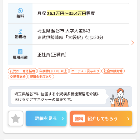
月収
26.1万円～35.4万円
程度
給料
埼玉県 越谷市 大字大道643
勤務地
東武伊勢崎線「大袋駅」徒歩20分
正社員(正職員)
雇用形態
託児所・育児補助
年間休日110日以上
ボーナス・賞与あり
社会保険完備
交通費支給
退職金制度あり
埼玉県越谷市に位置する小規模多機能型居宅介護に
おけるケアマネジャーの募集です。
詳細を見る
無料
紹介してもらう