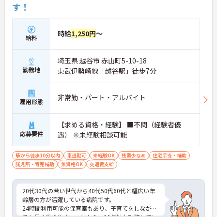
す！
時給
1,250円
～
給料
埼玉県 越谷市 赤山町5-10-18
勤務地
東武伊勢崎線「越谷駅」徒歩7分
非常勤・パート・アルバイト
雇用形態
【求める資格・経験】 ■不問（経験者優
応募要件
遇） ※未経験相談可能
駅から徒歩10分以内
車通勤可
未経験OK
残業少なめ
住宅手当・補助
託児所・育児補助
無資格OK
交通費支給
20代30代の若い世代から40代50代60代と幅広い年
齢層の方が活躍している病院です。
24時間利用可能の保育室もあり、子育てをしながら
でも長く働きやすいことから、10年以上勤務してい