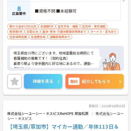
■資格不問 ■未経験可
応募要件
駅から徒歩10分以内
未経験OK
住宅手当・補助
託児所・育児補助
無資格OK
日勤のみ
産休･育休･介護休暇取得実績あり
ボーナス・賞与あり
社会保険完備
交通費支給
退職金制度あり
埼玉県吉川市にございます、地域密着総合病院にて
看護補助の募集です！〈契約社員〉
最寄り駅より徒歩圏内と好立地にあるので、通勤に
便利です♪
年間休日も120日としっかりお休みも取得出来るの
で、ワークライフバランスを大切にしたい方にオス
詳細を見る
無料
紹介してもらう
スメです◎
託児所やその他福利厚生も整っておりますので安心
して就業していただけます★
ご興味のある方は、マイナビ介護職までお問い合わ
せください。
更新日：2026年08月03日
株式会社シーユーシー・ホスピスReHOPE 草加松原
株式会社シーユー
シー・ホスピス
【埼玉県/草加市】マイカー通勤／年休113日＆