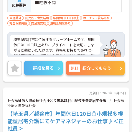
■経験不問
応募要件
車通勤可
託児所・育児補助
年間休日110日以上
ボーナス・賞与あり
社会保険完備
交通費支給
退職金制度あり
埼玉県越谷市に位置するグループホームです。年間
休日は110日以上あり、プライベートを大切にしな
がらご勤務いただけます。資格をお持ちであれば経
験は不問です。ご興味をお持ちの方はお気軽にお問
い合わせください。
詳細を見る
無料
紹介してもらう
更新日：2026年08月05日
社会福祉法人博愛福祉会ゆとり庵北越谷小規模多機能居宅介護
社会福
祉法人博愛福祉会
【埼玉県／越谷市】年間休日120日◎小規模多機
能型居宅介護にてケアマネジャーのお仕事♪＜正
社員＞