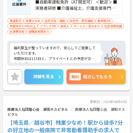
■自動車運転免許（AT限定可） ＜歓迎＞ ■
応募要件
実務者研修 ■介護福祉士、介護支援専門員
など ■有料老人ホーム/グループホーム/サ
高住/訪問介護/病院等での介護やリハビ リ
車通勤可
残業少なめ
住宅手当・補助
託児所・育児補助
無資格OK
年間休日110日以上
スタッフ経験
ブランクOK
高収入
ボーナス・賞与あり
社会保険完備
交通費支給
退職金制度あり
福利厚生が整っていますので、安心してご就業して
いただけます。
年間休日は115日と、プライベートとの予定が立て
やすいです。
また先輩スタッフさんが丁寧に教えますので、ブラ
ンクのある方、経験に自信がない方でも歓迎です♪
詳細を見る
無料
紹介してもらう
ご興味のある方には、面接対策ポイントなど、さら
に詳細をお話しいたしますので、お気軽にご相談く
ださい。
更新日：2026年08月05日
医療法人社団聖心会 湖街ホスピタル
医療法人社団聖心会 湖街ホス
ピタル
【埼玉県／越谷市】残業少なめ！駅から徒歩7分
の好立地の一般病院で非常勤看護助手の求人で