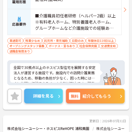
雇用形態
【頑張りがしっかり給与・評価に反映される職場で
す】
■介護職員初任者研修（ヘルパー2級）以上
・処遇改善手当78,000円、賞与は年2回＋処遇改善
一時金も別途支給されています。
※有料老人ホーム、特別養護老人ホーム、
応募要件
・入社半年でリーダーを任されたスタッフの実績が
グループホームなど介護施設での経験ある
あるなど、年次にかかわらず頑張りが評価され、キ
方歓迎 ※ホスピス勤務（訪問介護）や「看
ャリアアップを実現できる職場環境です
取り」が初めての方も可
車通勤可
残業少なめ
託児所・育児補助
日勤のみ
年間休日110日以上
【働きやすい休日・残業面と、長く安心して働ける
オープニングスタッフ募集
ボーナス・賞与あり
社会保険完備
交通費支給
福利厚生が魅力です】
退職金制度あり
・月9日公休に加え、夏季・冬季休暇各3日が確保さ
れており（年間休日113日）、オンオフのメリハリ
をつけて働くことができます。
全国で30拠点以上のホスピス型住宅を展開する安定
・全社平均残業月5時間程度と、業界平均を大きく
法人が運営する施設です。施設内での訪問介護業務
下回る少ない残業時間を実現しています
となるため、移動の負担が少なく、困った時にはす
・退職金制度（勤続3年以上）・保育手当・育児短
ぐに仲間に相談できるチーム体制が魅力です。残業
時間勤務・マインドフルネスプログラムなど、長期
は全社平均残業月5時間程度と少なく、3日以上の連
的に安心して働き続けるための制度が充実していま
続休暇で支援金が支給される独自の制度や、美容皮
す
詳細を見る
無料
紹介してもらう
膚科などの割引が受けられる福利厚生も充実してい
ます。ホスピスケアが初めてでも、充実した入社時
研修と資格取得支援制度を活用し、専門性を高めな
がらご自身のキャリアアップを目指すことができま
す。ご入居者さまの生きる喜びに寄り添いながらチ
更新日：2026年07月31日
ームで協力しながらより良いケアを提供したい方に
株式会社シーユーシー・ホスピスReHOPE 浦和美園
株式会社シーユー
ぴったりの環境です。