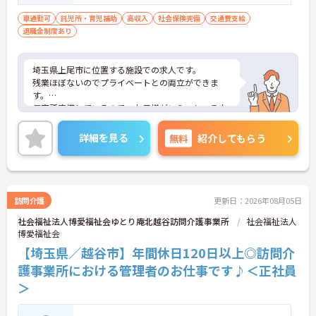
車通勤可
託児所・育児補助
高収入
社会保険完備
交通費支給
退職金制度あり
埼玉県上尾市に位置する施設での求人です。
残業ほぼないのでプライベートとの両立ができま
す。
保育所完備しているので、お子様がいらっしゃる方
でも安心してご就業していただけます。
ご興味のある方は、お気軽にお問い合わせくださ
詳細を見る
無料
紹介してもらう
い。
訪問介護
更新日：2026年08月05日
社会福祉法人博愛福祉会ゆとり庵北越谷訪問介護事業所
社会福祉法人
博愛福祉会
【埼玉県／越谷市】年間休日120日以上◎訪問介
護事業所における管理者のお仕事です♪＜正社員
＞