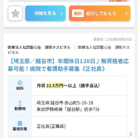
るスタッフさんも多くいらっしゃいます。
詳細を見る
無料
紹介してもらう
更新日：2026年08月05日
医療法人社団聖心会 湖街ホスピタル
医療法人社団聖心会 湖街ホス
ピタル
【埼玉県／越谷市】年間休日120日♪無資格者応
募可能！病院で看護助手募集《正社員》
月収
22.5万円
～以上（諸手当込）
給料
埼玉県 越谷市 赤山町5-10-18
勤務地
東武伊勢崎線「越谷駅」徒歩7分
正社員(正職員)
雇用形態