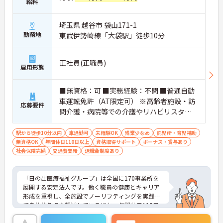
給料
埼玉県 越谷市 袋山171-1
勤務地
東武伊勢崎線「大袋駅」徒歩10分
正社員(正職員)
雇用形態
■無資格：可 ■実務経験：不問 ■普通自動
車運転免許（AT限定可） ※高齢者施設・訪
応募要件
問介護・病院等での介護やリハビリスタッ
フ経験者歓迎
駅から徒歩10分以内
車通勤可
未経験OK
残業少なめ
託児所・育児補助
無資格OK
年間休日110日以上
資格取得サポート
ボーナス・賞与あり
社会保険完備
交通費支給
退職金制度あり
「日の出医療福祉グループ」は全国に170事業所を
展開する安定法人です。働く職員の健康とキャリア
形成を重視し、全施設でノーリフティングを実践し
て身体的負担を軽減しているほか、年間休日115日
＋夏季・冬季・リフレッシュ休暇、月平均残業5時
間程度と、しっかりと休める体制を整えています。