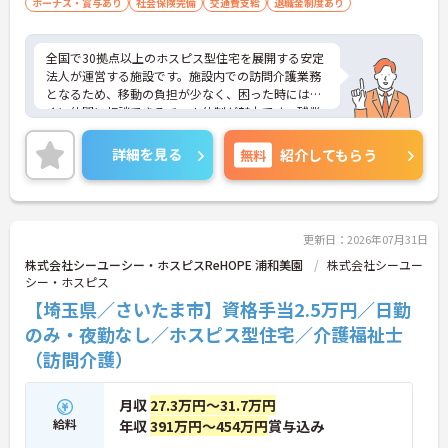
ボーナス・賞与あり
社会保険完備
交通費支給
退職金制度あり
全国で30拠点以上のホスピス型住宅を展開する安定
法人が運営する施設です。施設内での訪問介護業務
となるため、移動の負担が少なく、困った時にはす
ぐに仲間に相談できるチーム体制が魅力です。残業
は全社平均残業月5時間程度と少なく、3日以上の連
続休暇で支援金が支給される独自の制度や、美容皮
詳細を見る
無料
紹介してもらう
膚科などの割引が受けられる福利厚生も充実してい
ます。ホスピスケアが初めてでも、充実した入社時
研修と資格取得支援制度を活用し、専門性を高めな
がらご自身のキャリアアップを目指すことができま
す。ご入居者さまの生きる喜びに寄り添いながらチ
更新日：2026年07月31日
ームで協力しながらより良いケアを提供したい方に
株式会社シーユーシー・ホスピスReHOPE 浦和美園
株式会社シーユー
ぴったりの環境です。
シー・ホスピス
【埼玉県／さいたま市】資格手当2.5万円／日勤
★おすすめPOINT★
【「看取り・難病ケアのプロ」として成長できる環
のみ・夜勤なし／ホスピス型住宅／介護福祉士
境が整っています】
（訪問介護）
・がん末期・神経難病の方に特化したホスピス型住
宅ならではの専門的なスキルを、日常業務の中で習
得することができます
月収
27.3万円～31.7万円
・入社時は先輩スタッフの同行訪問からスタートす
給料
年収
391万円～454万円
賞与込み
るため、訪問介護未経験の方も安心して業務に慣れ