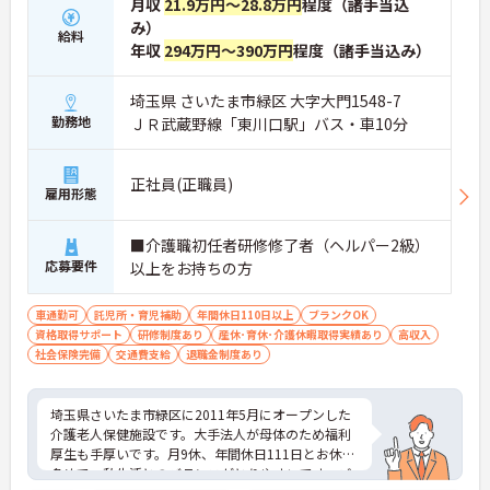
月収
21.9万円～28.8万円
程度（諸手当込
み）
給料
年収
294万円～390万円
程度（諸手当込み）
埼玉県 さいたま市緑区 大字大門1548-7
勤務地
ＪＲ武蔵野線「東川口駅」バス・車10分
正社員(正職員)
雇用形態
■介護職初任者研修修了者（ヘルパー2級）
応募要件
以上をお持ちの方
車通勤可
託児所・育児補助
年間休日110日以上
ブランクOK
資格取得サポート
研修制度あり
産休･育休･介護休暇取得実績あり
高収入
社会保険完備
交通費支給
退職金制度あり
埼玉県さいたま市緑区に2011年5月にオープンした
介護老人保健施設です。大手法人が母体のため福利
厚生も手厚いです。月9休、年間休日111日とお休み
多めで、私生活とのバランスがとりやすいです。ご