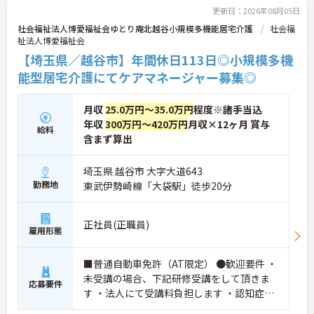
更新日：2026年08月05日
社会福祉法人博愛福祉会ゆとり庵北越谷小規模多機能居宅介護
社会福
祉法人博愛福祉会
【埼玉県／越谷市】年間休日113日◎小規模多機
能型居宅介護にてケアマネージャー募集◎
月収
25.0万円～35.0万円
程度※諸手当込
年収
300万円～420万円
月収×12ヶ月 賞与
給料
含まず算出
埼玉県 越谷市 大字大道643
勤務地
東武伊勢崎線「大袋駅」徒歩20分
正社員(正職員)
雇用形態
■普通自動車免許（AT限定） ●歓迎要件 ・
未受講の場合、下記研修受講をして頂きま
応募要件
す ・法人にて受講料負担します ・認知症介
護実践者研修（必須） ・小規模多機能型サ