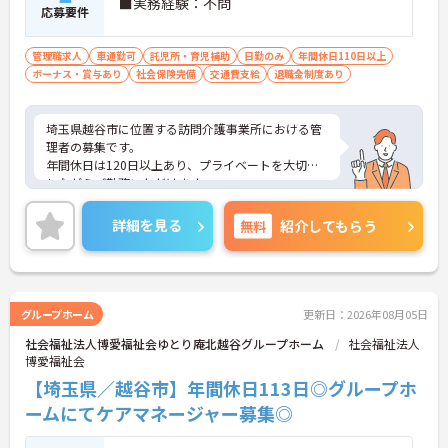
■実務経験：不問
応募要件
管理職求人
車通勤可
託児所・育児補助
日勤のみ
年間休日110日以上
ボーナス・賞与あり
社会保険完備
交通費支給
退職金制度あり
埼玉県越谷市に位置する訪問介護事業所における管
理者の募集です。
年間休日は120日以上あり、プライベートを大切に
しながらご勤務いただけます。
ご興味のある方には、面接対策ポイントなど、さら
に詳細をご案内しますのでお気軽にご相談くださ
詳細を見る
無料
紹介してもらう
い！
グループホーム
更新日：2026年08月05日
社会福祉法人博愛福祉会ゆとり庵北越谷グループホーム
社会福祉法人
博愛福祉会
【埼玉県／越谷市】年間休日113日◎グループホ
ームにてケアマネージャー募集◎