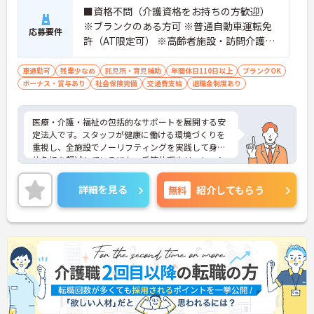
が目指せます】
■資格不問（介護資格をお持ちの方歓迎）
・資格取得費用を法人が負担し、外部研修も勤務時
※ブランクのある方可 ※普通自動車運転免
間内に受講できる充実したスキルアップ支援があり
応募要件
ます
許（AT限定可） ※高齢者施設・訪問介護・
・働きながら介護福祉士等を取得した実績や若手の
病院等での介護やリハビリスタッフ経験者
管理者登用実績があり、キャリアの幅を大きく広げ
歓迎
車通勤可
残業少なめ
託児所・育児補助
年間休日110日以上
ブランクOK
ていけます
ボーナス・賞与あり
社会保険完備
交通費支給
退職金制度あり
【子育てと仕事の両立を強力にバックアップする体
制です】
医療・介護・福祉の包括的なサポートを展開する安
・グループ内保育園の保育料補助や時短勤務制度が
定法人です。スタッフが健康に働ける環境づくりを
あり、子育て中の方も安心して働けます
重視し、全施設でノーリフティングを実践して身体
・男性の育休取得実績も多数あり、性別を問わずラ
的負担を軽減しているほか、季節休暇やリフレッシ
イフステージの変化に柔軟に対応できる職場です
ュ休暇を導入し、しっかりと休める体制を整えてい
ます。また、1on1のメンター制度や、法人が費用を
詳細を見る
無料
紹介してもらう
負担する資格取得支援、勤務時間内での外部研修受
講など、手厚い教育体制が魅力です。グループ内保
育園の保育料補助や男女ともに実績のある育休制度
もあり、ライフステージに合わせて長く安心して働
きながら、若手からの管理者登用など多彩なキャリ
アパスを描ける環境です。
★おすすめPOINT★
【身体への負担を抑えて無理なく働けます】
・全施設でノーリフティングを実践し、腰痛などの