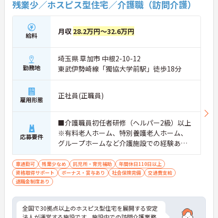
残業少／ホスピス型住宅／介護職（訪問介護）
月収
28.2万円～32.6万円
給料
埼玉県 草加市 中根2-10-12
勤務地
東武伊勢崎線「獨協大学前駅」徒歩18分
正社員(正職員)
雇用形態
■介護職員初任者研修（ヘルパー2級）以上
※有料老人ホーム、特別養護老人ホーム、
応募要件
グループホームなど介護施設での経験ある
方歓迎 ※ホスピス勤務（訪問介護）や「看
取り」が初めての方も可
車通勤可
残業少なめ
託児所・育児補助
年間休日110日以上
資格取得サポート
ボーナス・賞与あり
社会保険完備
交通費支給
退職金制度あり
全国で30拠点以上のホスピス型住宅を展開する安定
法人が運営する施設です。施設内での訪問介護業務