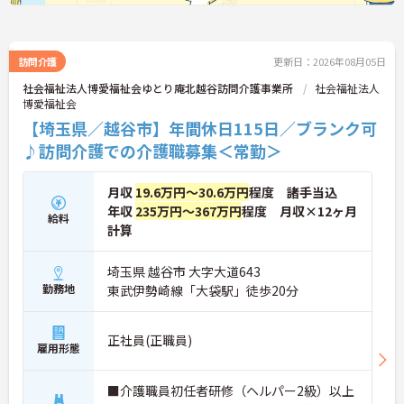
身体的負担を減らす仕組みを導入しています
・季節休暇やリフレッシュ休暇があり、しっかり心
身を休めながら業務に取り組める環境です
訪問介護
更新日：2026年08月05日
【手厚いサポートで安心して職場に馴染める環境で
社会福祉法人博愛福祉会ゆとり庵北越谷訪問介護事業所
社会福祉法人
す】
博愛福祉会
・1on1のメンター制度により、相性の良いメンター
【埼玉県／越谷市】年間休日115日／ブランク可
が職場に馴染めるまで丁寧にフォローします
・チーム全体で新人を育てる温かい社風があり、質
♪訪問介護での介護職募集＜常勤＞
問や相談がしやすい風通しの良さが期待できます
月収
19.6万円～30.6万円
程度 諸手当込
【費用負担なしで資格取得とキャリアアップが目指
せます】
年収
235万円～367万円
程度 月収×12ヶ月
給料
・資格取得費用を法人が負担し、外部研修も勤務時
計算
間内に受講できる充実したスキルアップ支援があり
ます ・多彩な事業展開を活かした抜擢人事や若手の
埼玉県 越谷市 大字大道643
管理者登用実績があり、キャリアの幅を大きく広げ
勤務地
ていけます
東武伊勢崎線「大袋駅」徒歩20分
正社員(正職員)
雇用形態
■介護職員初任者研修（ヘルパー2級）以上