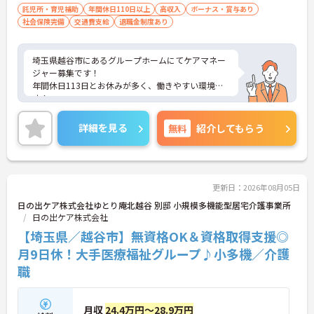
ービス等計画作成担当者研修（必須）
託児所・育児補助
年間休日110日以上
高収入
ボーナス・賞与あり
社会保険完備
交通費支給
退職金制度あり
埼玉県越谷市にあるグループホームにてケアマネー
ジャー募集です！
年間休日113日とお休みが多く、働きやすい環境で
す！
ご興味のある方には、面接対策ポイントなど、さら
に詳細をお話しいたしますので、お気軽にご相談く
詳細を見る
無料
紹介してもらう
ださい。
更新日：2026年08月05日
日の出ケア株式会社ゆとり庵北越谷 別邸 小規模多機能型居宅介護事業所
日の出ケア株式会社
【埼玉県／越谷市】無資格OK＆資格取得支援◎
月9日休！大手医療福祉グループ♪小多機／介護
職
月収
24.4万円～28.9万円