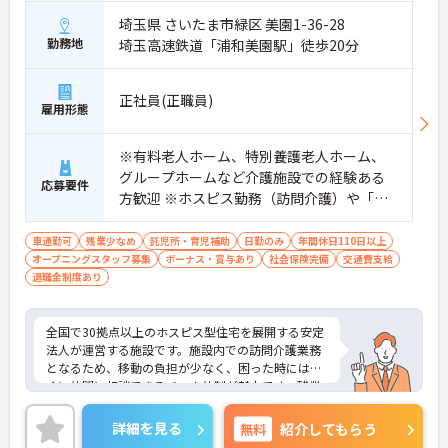
ることができます
埼玉県 さいたま市緑区 美園1-36-28
・訪問診療医と24時間連携し、チームで看取りに取
り組む体制が整っているため、「看取りのプロ」と
勤務地
埼玉高速鉄道「浦和美園駅」徒歩20分
して他施設では得られない経験を積むことができま
す
【頑張りがしっかり給与・評価に反映される職場で
正社員(正職員)
雇用形態
す】
・介護福祉士手当25,000円、処遇改善手当78,000
円、賞与は年2回＋処遇改善一時金も別途支給され
※有料老人ホーム、特別養護老人ホーム、
ています。
グループホームなど介護施設での経験ある
応募要件
・入社半年でリーダーを任されたスタッフの実績が
方歓迎 ※ホスピス勤務（訪問介護）や「看
あるなど、年次にかかわらず頑張りが評価され、キ
取り」が初めての方も可
ャリアアップを実現できる職場環境です
【働きやすい休日・残業面と、長く安心して働ける
車通勤可
残業少なめ
託児所・育児補助
日勤のみ
年間休日110日以上
福利厚生が魅力です】
オープニングスタッフ募集
ボーナス・賞与あり
社会保険完備
交通費支給
・月9日公休に加え、夏季・冬季休暇各3日が確保さ
退職金制度あり
れており（年間休日113日）、オンオフのメリハリ
をつけて働くことができます。
・全社平均残業月5時間程度と、業界平均を大きく
全国で30拠点以上のホスピス型住宅を展開する安定
下回る少ない残業時間を実現しています
法人が運営する施設です。施設内での訪問介護業務
・退職金制度（勤続3年以上）・保育手当・育児短
となるため、移動の負担が少なく、困った時にはす
時間勤務・マインドフルネスプログラムなど、長期
ぐに仲間に相談できるチーム体制が魅力です。残業
的に安心して働き続けるための制度が充実していま
は全社平均残業月5時間程度と少なく、3日以上の連
す
続休暇で支援金が支給される独自の制度や、美容皮
詳細を見る
無料
紹介してもらう
膚科などの割引が受けられる福利厚生も充実してい