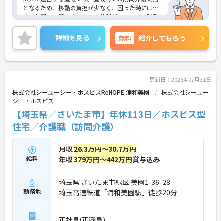
となるため、移動の負担が少なく、困った時にはす
ぐに仲間に相談できるチーム体制が魅力です。残業
は全社平均残業月5時間程度と少なく、3日以上の連
続休暇で支援金が支給される独自の制度や、美容皮
詳細を見る
無料
紹介してもらう
膚科などの割引が受けられる福利厚生も充実してい
ます。ホスピスケアが初めてでも、充実した入社時
研修と資格取得支援制度を活用し、専門性を高めな
がらご自身のキャリアアップを目指すことができま
す。ご入居者さまの生きる喜びに寄り添いながらチ
更新日：2026年07月31日
ームで協力しながらより良いケアを提供したい方に
株式会社シーユーシー・ホスピスReHOPE 浦和美園
株式会社シーユー
ぴったりの環境です。
シー・ホスピス
【埼玉県／さいたま市】年休113日／ホスピス型
★おすすめPOINT★
【「看取り・難病ケアのプロ」として成長できる環
住宅／介護職（訪問介護）
境が整っています】
・がん末期・神経難病の方に特化したホスピス型住
月収
26.3万円～30.7万円
宅ならではの専門的なスキルを、日常業務の中で習
給料
得することができます
年収
379万円～442万円
賞与込み
・入社時は先輩スタッフの同行訪問からスタートす
るため、訪問介護未経験の方も安心して業務に慣れ
埼玉県 さいたま市緑区 美園1-36-28
ることができます
勤務地
埼玉高速鉄道「浦和美園駅」徒歩20分
・訪問診療医と24時間連携し、チームで看取りに取
り組む体制が整っているため、「看取りのプロ」と
して他施設では得られない経験を積むことができま
正社員(正職員)
す