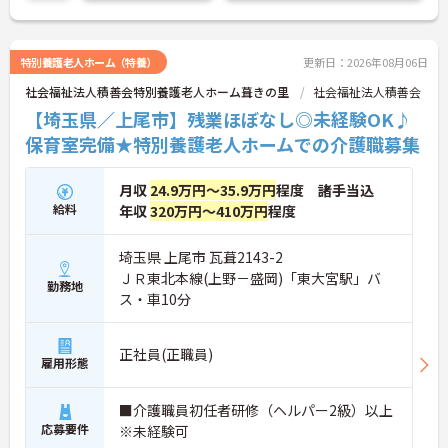
特別養護老人ホーム（特養）
更新日：2026年08月06日
社会福祉法人積善会特別養護老人ホーム葺きの里
社会福祉法人積善会
【埼玉県／上尾市】残業ほぼなし◎未経験OK♪
保育室完備★特別養護老人ホームでの介護職募集
月収
24.9万円～35.9万円
程度 諸手当込
給料
年収
320万円～410万円
程度
埼玉県 上尾市 瓦葺2143-2
ＪＲ東北本線(上野－盛岡)「東大宮駅」バ
勤務地
ス・車10分
正社員(正職員)
雇用形態
■介護職員初任者研修（ヘルパー2級）以上
応募要件
※未経験可