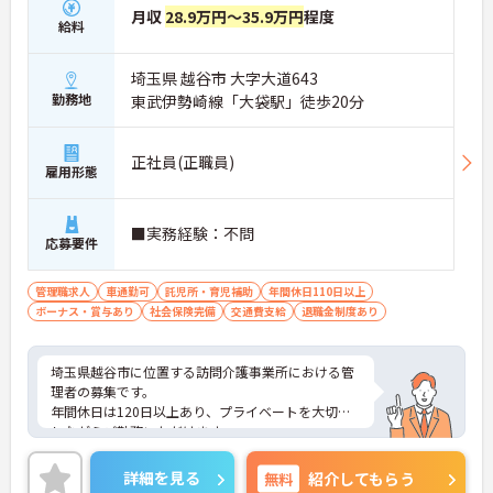
月収
28.9万円～35.9万円
程度
給料
埼玉県 越谷市 大字大道643
勤務地
東武伊勢崎線「大袋駅」徒歩20分
正社員(正職員)
雇用形態
■実務経験：不問
応募要件
管理職求人
車通勤可
託児所・育児補助
年間休日110日以上
ボーナス・賞与あり
社会保険完備
交通費支給
退職金制度あり
埼玉県越谷市に位置する訪問介護事業所における管
理者の募集です。
年間休日は120日以上あり、プライベートを大切に
しながらご勤務いただけます。
ご興味のある方には、面接対策ポイントなど、さら
に詳細をご案内しますのでお気軽にご相談くださ
詳細を見る
無料
紹介してもらう
い！