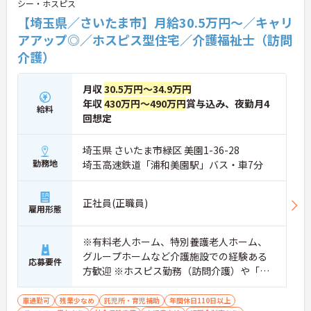
シー・ホスピス
【埼玉県／さいたま市】月給30.5万円～／キャリ
★おすすめPOINT★
【給与・待遇の充実】
アアップ◎／ホスピス型住宅／介護福祉士（訪問
・賞与実績2.62ヶ月分と月78,000円の手厚い処遇改
介護）
善手当が支給されます
・長期休暇取得時の支援金や心の健康支援など独自
の福利厚生が整っています
月収
30.5万円～34.9万円
・マイカー通勤が可能で無料の駐車場を完備してい
年収
430万円～490万円
賞与込み、夜勤月4
給料
ます
回想定
【柔軟で働きやすい環境】
・残業は全社平均残業月5時間程度とプライベート
埼玉県 さいたま市緑区 美園1-36-28
の時間をしっかりと確保できます
勤務地
埼玉高速鉄道「浦和美園駅」バス・車7分
・日勤帯のみや土日休み固定などご自身の希望に合
わせた働き方が相談できます
正社員(正職員)
雇用形態
【安心の教育・連携体制】
・訪問介護が初めてでも先輩スタッフの丁寧な同行
訪問からスタートできます
※有料老人ホーム、特別養護老人ホーム、
・施設内に他スタッフがおり困った時にすぐ相談で
グループホームなど介護施設での経験ある
きる環境があります
応募要件
方歓迎 ※ホスピス勤務（訪問介護）や「看
・訪問診療医と24時間連携しておりチームで安心し
取り」が初めての方も可
てケアに取り組めます
車通勤可
残業少なめ
託児所・育児補助
年間休日110日以上