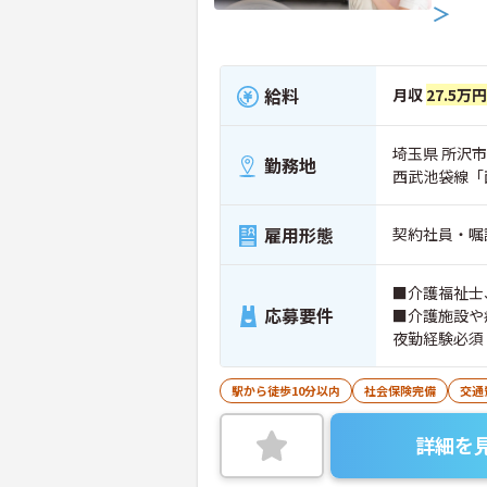
＞
給料
月収
27.5万
埼玉県 所沢市 
勤務地
西武池袋線「
雇用形態
契約社員・嘱
■介護福祉士
応募要件
■介護施設や
夜勤経験必須
駅から徒歩10分以内
社会保険完備
交通
詳細を