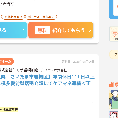
了者尚可
研修制度あり
ボーナス・賞与あり
見る
無料
紹介してもらう
プホーム
更新日：2026年08月06日
株式会社ミモザ岩槻加倉
ミモザ株式会社
玉県／さいたま市岩槻区】年間休日111日以上
規模多機能型居宅介護にてケアマネ募集＜正
＞
円～30.8万円