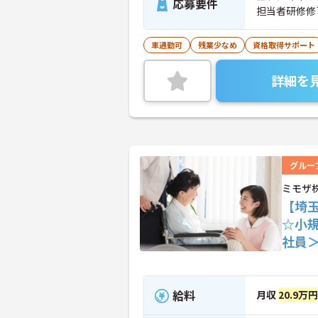
応募要件
担当者研修修
車通勤可
残業少なめ
資格取得サポート
詳細を
グルー
ミモザ
【埼
☆小
社員
給料
月収
20.9万