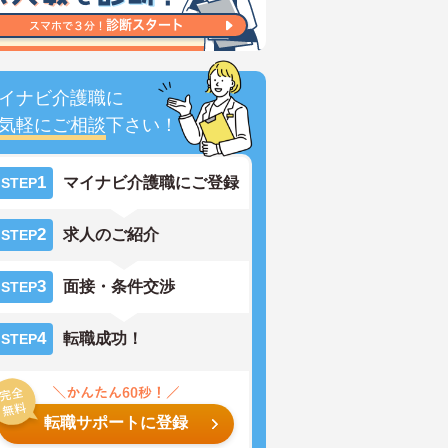
イナビ介護職に
気軽にご相談
下さい！
1
マイナビ介護職にご登録
STEP
2
求人のご紹介
STEP
3
面接・条件交渉
STEP
4
転職成功！
STEP
転職サポートに登録