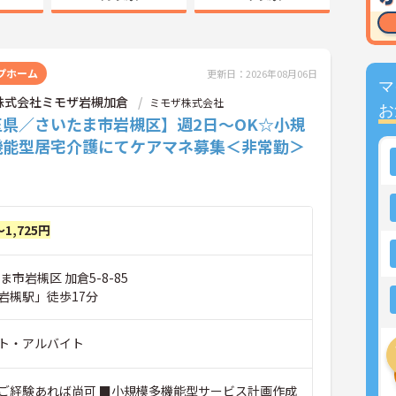
プホーム
更新日：2026年08月06日
マ
株式会社ミモザ岩槻加倉
ミモザ株式会社
お
玉県／さいたま市岩槻区】週2日～OK☆小規
機能型居宅介護にてケアマネ募集＜非常勤＞
～1,725円
ま市岩槻区 加倉5-8-85
岩槻駅」徒歩17分
ト・アルバイト
ご経験あれば尚可 ■小規模多機能型サービス計画作成