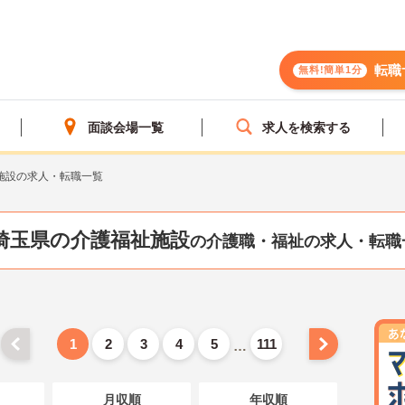
転職
無料!簡単1分
面談会場一覧
求人を検索する
施設の求人・転職一覧
埼玉県の介護福祉施設
の介護職・福祉の求人・転職
1
2
3
4
5
111
…
月収順
年収順