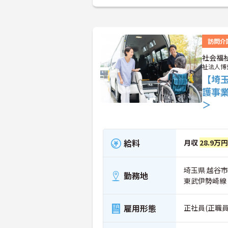
訪問介
社会福
祉法人博
【埼
護事
＞
給料
月収
28.9万
埼玉県 越谷市
勤務地
東武伊勢崎線
雇用形態
正社員(正職員