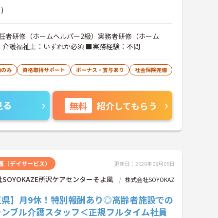
)
任者研修（ホームヘルパー2級）実務者研修（ホーム
）介護福祉士：いずれか必須 ■実務経験：不問
勤のみ
資格取得サポート
ボーナス・賞与あり
社会保険完備
見る
無料
紹介してもらう
護（デイサービス）
更新日：2026年08月05日
SOYOKAZE所沢ケアセンターそよ風
株式会社SOYOKAZ
玉県】月9休！特別報酬あり◎高齢者施設での
ランブル介護スタッフ＜正規フルタイム社員