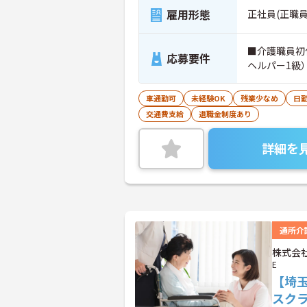
雇用形態
正社員(正職員
■介護職員初
応募要件
ヘルパー1級
車通勤可
未経験OK
残業少なめ
日
交通費支給
退職金制度あり
詳細を
通所介
株式会社
E
【埼
スク