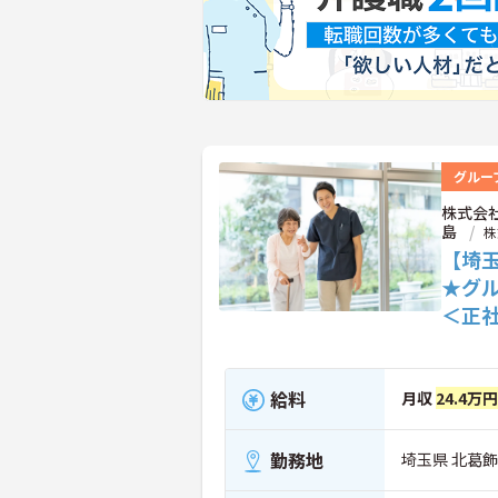
グルー
株式会
島
株
【埼
★グ
＜正
給料
月収
24.4万
勤務地
埼玉県 北葛飾