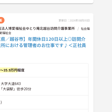
護
更新日：2026年08月05日
祉法人博愛福祉会ゆとり庵北越谷訪問介護事業所
社会福
愛福祉会
玉県／越谷市】年間休日120日以上◎訪問介
業所における管理者のお仕事です♪＜正社員
円～35.9万円
程度
 大字大道643
「大袋駅」徒歩20分
)