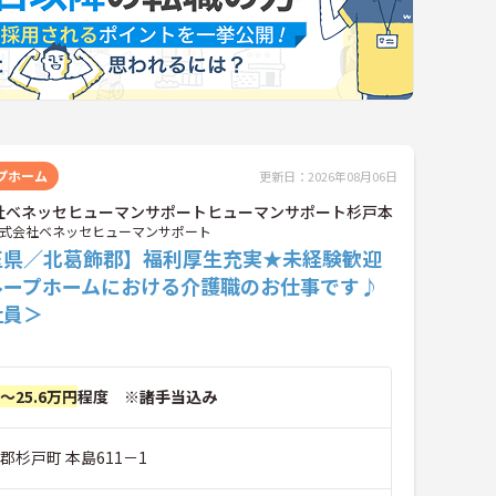
プホーム
更新日：2026年08月06日
社ベネッセヒューマンサポートヒューマンサポート杉戸本
式会社ベネッセヒューマンサポート
玉県／北葛飾郡】福利厚生充実★未経験歓迎
ループホームにおける介護職のお仕事です♪
社員＞
円～25.6万円
程度 ※諸手当込み
郡杉戸町 本島611－1