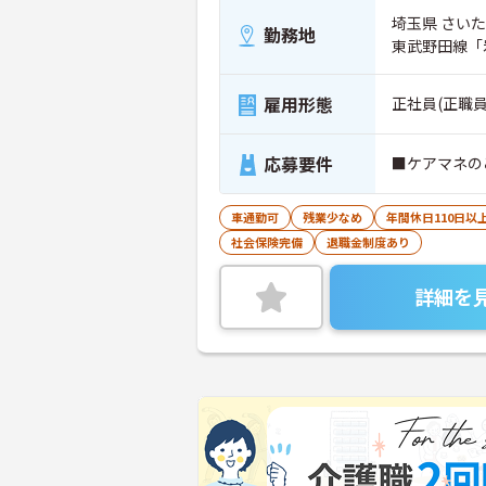
埼玉県 さいた
勤務地
東武野田線「
雇用形態
正社員(正職員
応募要件
■ケアマネの
車通勤可
残業少なめ
年間休日110日以
社会保険完備
退職金制度あり
詳細を