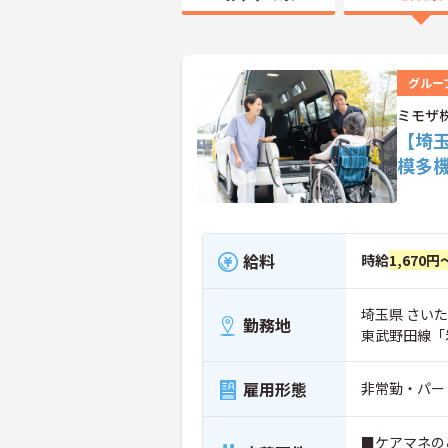
グルー
ミモザ
【埼
模多
給料
時給
1,670円
埼玉県 さいた
勤務地
東武野田線「
雇用形態
非常勤・パー
■ケアマネの