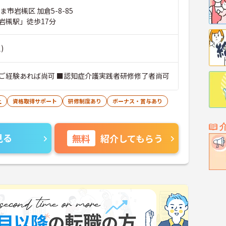
ま市岩槻区 加倉5-8-85
岩槻駅」徒歩17分
)
ご経験あれば尚可 ■認知症介護実践者研修修了者尚可
上
資格取得サポート
研修制度あり
ボーナス・賞与あり
見る
無料
紹介してもらう