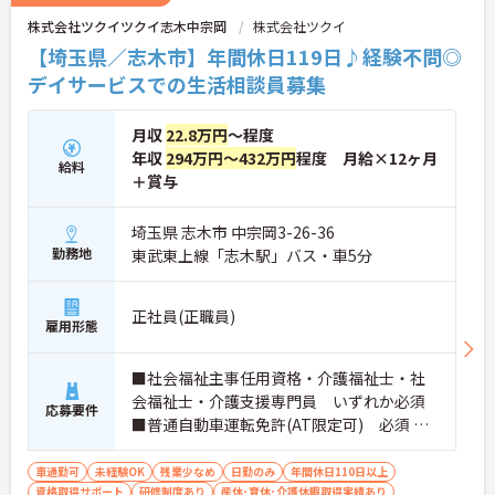
ンが用意されています。階層別の研修や資格取得支
株式会社ツクイツクイ志木中宗岡
株式会社ツクイ
援制度があり、働きながらスキルアップが可能で
す。
【埼玉県／志木市】年間休日119日♪経験不問◎
デイサービスでの生活相談員募集
月収
22.8万円
～程度
年収
294万円～432万円
程度 月給×12ヶ月
給料
＋賞与
埼玉県 志木市 中宗岡3-26-36
勤務地
東武東上線「志木駅」バス・車5分
正社員(正職員)
雇用形態
■社会福祉主事任用資格・介護福祉士・社
会福祉士・介護支援専門員 いずれか必須
応募要件
■普通自動車運転免許(AT限定可) 必須 ■
経験：不問
車通勤可
未経験OK
残業少なめ
日勤のみ
年間休日110日以上
資格取得サポート
研修制度あり
産休･育休･介護休暇取得実績あり