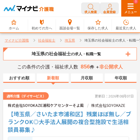
0
0
求人検索
会員登録
メニュー
ホーム
初めての方へ
面談会場一覧
保存した求人
最近見た求人
マイナビ介護職
社会福祉士
埼玉県
埼玉県の社会福祉士の求人・転職一
埼玉県の社会福祉士
の求人・転職一覧
856
この条件の介護・福祉求人数
非公開求人
件 ＋
おすすめ順
新着順
月収順
年収順
通所介護（デイサービス）
更新日：2026年08月07日
株式会社SOYOKAZE浦和ケアセンターそよ風
株式会社SOYOKAZE
【埼玉県／さいたま市浦和区】残業ほぼ無し／ブ
ランクOK◎大手法人展開の複合型施設で生活相
談員募集♪