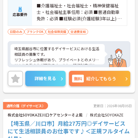
■介護福祉士・社会福祉士・精神保健福祉
士・社会福祉主事任用：必須 ■普通自動車
応募要件
免許：必須 ■経験必須(介護経験3年以上) ■
ブランク可能
日勤のみ
ブランクOK
社会保険完備
交通費支給
埼玉県越谷市に位置するデイサービスにおける生活
相談員の募集です。
リフレッシュ休暇があり、プライベートとのメリハ
リのある働き方が可能です。また、研修制度があ
り、働きながらスキルアップが目指せる環境です。
ご興味のある方には、面接対策ポイントなど、さら
詳細を見る
無料
紹介してもらう
に詳細をご案内しますのでお気軽にご相談くださ
い！
通所介護（デイサービス）
更新日：2026年08月05日
株式会社SOYOKAZE川口ケアセンターそよ風
株式会社SOYOKAZE
【埼玉県／川口市】月給27万円◎デイサービス
にて生活相談員のお仕事です♪＜正規フルタイム