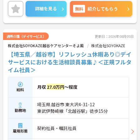
す。
ご興味ある方には、面接対策ポイントなど、さらに
詳細を見る
無料
紹介してもらう
詳細をお話しいたしますのでお気軽にご相談くださ
い！
通所介護（デイサービス）
更新日：2026年08月05日
株式会社SOYOKAZE越谷ケアセンターそよ風
株式会社SOYOKAZE
【埼玉県／越谷市】リフレッシュ休暇あり◎デイ
サービスにおける生活相談員募集♪＜正規フルタ
イム社員＞
月収
27.0万円
～程度
給料
埼玉県 越谷市 東大沢4-31-12
勤務地
東武伊勢崎線「北越谷駅」徒歩15分
契約社員・嘱託社員
雇用形態