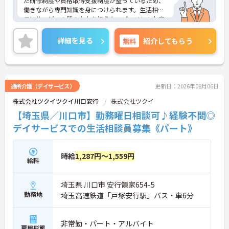
た研修制度や資格取得支援制度が整っているため、
働きながら専門知識を身につけられます。生活相談
員はサービスの質の向上を担うキーパーソン！お客
様やご家族との関わりを通じて、自分自身の人間性
も磨いていけるやりがいのあるお仕事です。
詳細を見る
無料
紹介してもらう
＜夜勤なしでプライベートも充実！柔軟な働き方＞
勤務曜日は相談可能♪ライフスタイルに合わせた働
き方が可能です。産休・育休制度も整っており、長
く安心して働ける環境です。
通所介護（デイサービス）
更新日：2026年08月06日
株式会社ツクイツクイ川口安行
株式会社ツクイ
【埼玉県／川口市】勤務曜日相談可♪経験不問◎
デイサービスでの生活相談員募集《パート》
時給
1,287円～1,559円
給料
埼玉県 川口市 安行領家654-5
勤務地
埼玉高速鉄道「戸塚安行駅」バス・車6分
非常勤・パート・アルバイト
雇用形態