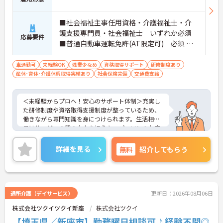
■社会福祉主事任用資格・介護福祉士・介
護支援専門員・社会福祉士 いずれか必須
応募要件
■普通自動車運転免許(AT限定可) 必須 ■
経験：不問
車通勤可
未経験OK
残業少なめ
資格取得サポート
研修制度あり
産休･育休･介護休暇取得実績あり
社会保険完備
交通費支給
＜未経験からプロへ！安心のサポート体制＞充実し
た研修制度や資格取得支援制度が整っているため、
働きながら専門知識を身につけられます。生活相談
員はサービスの質の向上を担うキーパーソン！お客
様やご家族との関わりを通じて、自分自身の人間性
も磨いていけるやりがいのあるお仕事です。
詳細を見る
無料
紹介してもらう
＜夜勤なしでプライベートも充実！柔軟な働き方＞
勤務曜日は相談可能♪ライフスタイルに合わせた働
き方が可能です。産休・育休制度も整っており、長
く安心して働ける環境です。
通所介護（デイサービス）
更新日：2026年08月06日
株式会社ツクイツクイ新座
株式会社ツクイ
【埼玉県／新座市】勤務曜日相談可♪経験不問◎