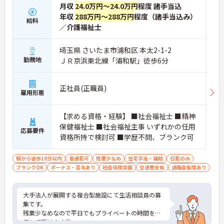
月収
24.0万円～24.0万円
程度 諸手当込
年収
288万円～288万円
程度（諸手当込み）
給料
／介護福祉士
埼玉県 さいたま市浦和区 本太2-1-2
勤務地
ＪＲ京浜東北線「浦和駅」徒歩6分
正社員(正職員)
雇用形態
【求める資格・経験】 ■社会福祉士 ■精神
保健福祉士 ■社会福祉主事 いずれかの任用
応募要件
資格所持で検討可 ■学歴不問、ブランク可
駅から徒歩10分以内
車通勤可
残業少なめ
住宅手当・補助
日勤のみ
ブランクOK
ボーナス・賞与あり
社会保険完備
交通費支給
退職金制度あり
大手法人が展開する複合型施設にて生活相談員の募
集です。
残業少なめなので平日でもプライベートの時間を確
保して頂けます◎