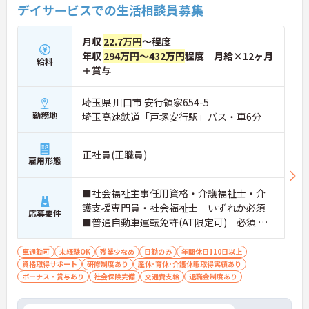
デイサービスでの生活相談員募集
月収
22.7万円
～程度
年収
294万円～432万円
程度 月給×12ヶ月
給料
＋賞与
埼玉県 川口市 安行領家654-5
勤務地
埼玉高速鉄道「戸塚安行駅」バス・車6分
正社員(正職員)
雇用形態
■社会福祉主事任用資格・介護福祉士・介
護支援専門員・社会福祉士 いずれか必須
応募要件
■普通自動車運転免許(AT限定可) 必須 ■
経験：不問
車通勤可
未経験OK
残業少なめ
日勤のみ
年間休日110日以上
資格取得サポート
研修制度あり
産休･育休･介護休暇取得実績あり
ボーナス・賞与あり
社会保険完備
交通費支給
退職金制度あり