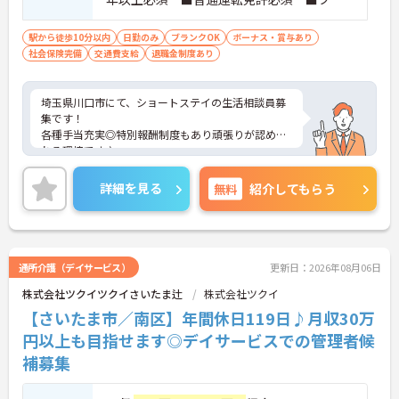
ンク可能
駅から徒歩10分以内
日勤のみ
ブランクOK
ボーナス・賞与あり
社会保険完備
交通費支給
退職金制度あり
埼玉県川口市にて、ショートステイの生活相談員募
集です！
各種手当充実◎特別報酬制度もあり頑張りが認めら
れる環境です♪
ご興味のある方には、面接対策ポイントなどさらに
詳細をお話いたしますので、お気軽にご相談くださ
詳細を見る
無料
紹介してもらう
い。
通所介護（デイサービス）
更新日：2026年08月06日
株式会社ツクイツクイさいたま辻
株式会社ツクイ
【さいたま市／南区】年間休日119日♪月収30万
円以上も目指せます◎デイサービスでの管理者候
補募集