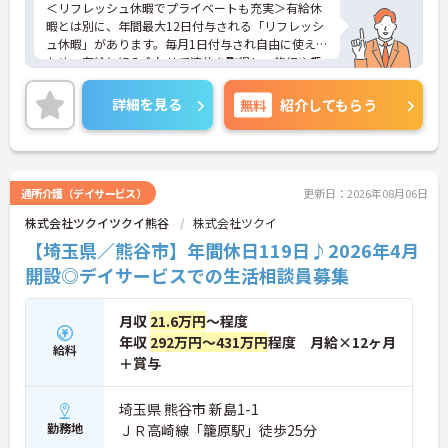
＜リフレッシュ休暇でプライベートも充実＞有給休
暇とは別に、年間最大12日付与される「リフレッシ
ュ休暇」があります。毎月1日付与され自由に使える
ため、有給と組み合わせて連休を取得し、旅行や趣
味を楽しむスタッフも多くいます。夜勤がなく日勤
のみの勤務なので、生活リズムも整えやすく、仕事
詳細を見る
無料
紹介してもらう
とプライベートのメリハリをつけて無理なく働けま
す。
＜将来を見据えた多彩なキャリアパスと待遇＞「介
護のスペシャリスト」「管理職」「他職種へのチャ
レンジ」など、希望に合わせた多彩なキャリアプラ
通所介護（デイサービス）
更新日：2026年08月06日
ンが用意されています。階層別の研修や資格取得支
株式会社ツクイツクイ熊谷
株式会社ツクイ
援制度があり、働きながらスキルアップが可能で
す。
【埼玉県／熊谷市】年間休日119日♪2026年4月
開設◎デイサービスでの生活相談員募集
月収
21.6万円
～程度
年収
292万円～431万円
程度 月給×12ヶ月
給料
＋賞与
埼玉県 熊谷市 新島1-1
勤務地
ＪＲ高崎線「籠原駅」徒歩25分