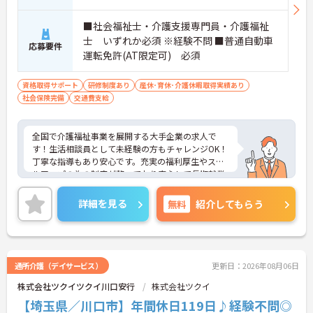
■社会福祉士・介護支援専門員・介護福祉
士 いずれか必須 ※経験不問 ■普通自動車
応募要件
運転免許(AT限定可) 必須
資格取得サポート
研修制度あり
産休･育休･介護休暇取得実績あり
社会保険完備
交通費支給
全国で介護福祉事業を展開する大手企業の求人で
す！生活相談員として未経験の方もチャレンジOK！
丁寧な指導もあり安心です。充実の福利厚生やスキ
ルアップの為の制度が整っており安心して長期就業
が可能です！
ご興味ある方には、面接のポイントなど、さらに詳
詳細を見る
無料
紹介してもらう
細をお話致しますのでお気軽にご相談ください。
通所介護（デイサービス）
更新日：2026年08月06日
株式会社ツクイツクイ川口安行
株式会社ツクイ
【埼玉県／川口市】年間休日119日♪経験不問◎