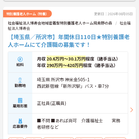
特別養護老人ホーム（特養）
更新日：2026年08月05日
社会福祉法人博寿会地域密着型特別養護老人ホーム飛鳥野の森
社会福
祉法人博寿会
【埼玉県／所沢市】年間休日110日★特別養護老
人ホームにて介護職の募集です！
月収
20.6万円～30.1万円
程度（諸手当込）
給料
年収
290万円～420万円
程度（諸手当込）
埼玉県 所沢市 神米金505-1
勤務地
西武新宿線「新所沢駅」バス・車7分
正社員(正職員)
雇用形態
■不問 ■あれば尚可 介護福祉士 実務
応募要件
者研修など