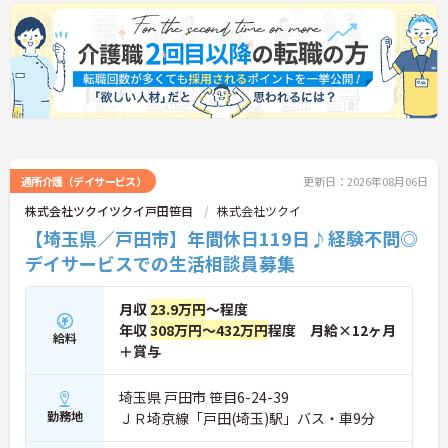
護のスペシャリスト」「管理職」「他職種へのチャ
レンジ」など、希望に合わせた多彩なキャリアプラ
ンが用意されています。階層別の研修や資格取得支
援制度があり、働きながらスキルアップが可能で
す。
通所介護（デイサービス）
更新日：2026年08月06日
株式会社ツクイツクイ戸田笹目
株式会社ツクイ
【埼玉県／戸田市】年間休日119日♪経験不問◎
デイサービスでの生活相談員募集
月収
23.9万円
～程度
年収
308万円～432万円
程度 月給×12ヶ月
給料
＋賞与
埼玉県 戸田市 笹目6-24-39
勤務地
ＪＲ埼京線「戸田(埼玉)駅」バス・車9分