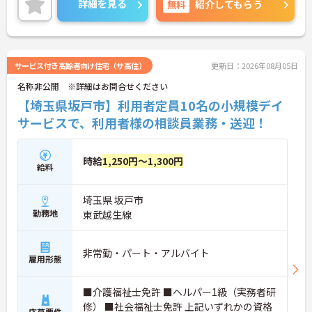
詳細を見る
無料
紹介してもらう
で、お気軽にご連絡ください。
サービス付き高齢者向け住宅（サ高住）
更新日：2026年08月05日
名称非公開 ※詳細はお問合せください
【埼玉県坂戸市】利用者定員10名の小規模デイ
サービスで、利用者様の相談員業務・送迎！
時給
1,250円～1,300円
給料
埼玉県 坂戸市
勤務地
東武越生線
非常勤・パート・アルバイト
雇用形態
■介護福祉士免許 ■ヘルパー1級（実務者研
修） ■社会福祉士免許 上記いずれかの資格
応募要件