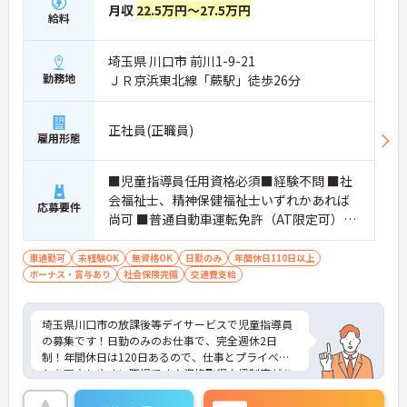
月収
22.5万円～27.5万円
給料
埼玉県 川口市 前川1-9-21
勤務地
ＪＲ京浜東北線「蕨駅」徒歩26分
正社員(正職員)
雇用形態
■児童指導員任用資格必須■経験不問 ■社
会福祉士、精神保健福祉士いずれかあれば
応募要件
尚可 ■普通自動車運転免許（AT限定可）あ
れば尚可
車通勤可
未経験OK
無資格OK
日勤のみ
年間休日110日以上
ボーナス・賞与あり
社会保険完備
交通費支給
埼玉県川口市の放課後等デイサービスで児童指導員
の募集です！日勤のみのお仕事で、完全週休2日
制！年間休日は120日あるので、仕事とプライベー
トを両立しやすい職場です♪資格取得支援制度があ
るので、働きながらスキルアップも目指せます！ご
興味のある方は、面接ポイントをお伝えしますの