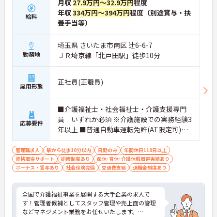
月収
27.9万円～32.9万円
程度
年収
334万円～394万円
程度（別途賞与・扶
給料
養手当等）
埼玉県 さいたま市南区 辻6-6-7
勤務地
ＪＲ埼京線「北戸田駅」徒歩10分
正社員(正職員)
雇用形態
■介護福祉士・社会福祉士・介護支援専門
員 いずれか必須 ※介護施設での実務経験3
応募要件
年以上 ■普通自動車運転免許(AT限定可)
必須
管理職求人
駅から徒歩10分以内
日勤のみ
年間休日110日以上
資格取得サポート
研修制度あり
産休･育休･介護休暇取得実績あり
ボーナス・賞与あり
社会保険完備
交通費支給
退職金制度あり
全国で介護福祉事業を展開する大手企業の求人で
す！管理者候補としてスタッフ管理や売上面の管理
などマネジメント業務をお任せいたします。