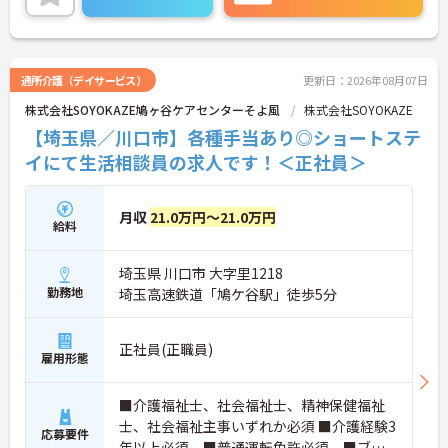
通所介護（デイサービス）
更新日：2026年08月07日
株式会社SOYOKAZE鳩ヶ谷ケアセンターそよ風
株式会社SOYOKAZE
【埼玉県／川口市】各種手当あり◎ショートステ
イにて生活相談員の求人です！＜正社員＞
月収
21.0万円～21.0万円
給料
埼玉県 川口市 大字里1218
勤務地
埼玉高速鉄道「鳩ケ谷駅」徒歩5分
正社員(正職員)
雇用形態
■介護福祉士、社会福祉士、精神保健福祉
士、社会福祉主事いずれか必須 ■介護経験3
応募要件
年以上必須 ■普通運転免許必須 ■ブラ