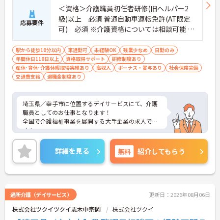
＜資格＞介護職員初任者研修(旧ヘルパー2
級)以上 必須 普通自動車運転免許(AT限定
応募要件
可) 必須 ※介護資格については相談可能 ＜
経験＞介護の実務経験3年以上 必須
駅から徒歩10分以内
車通勤可
未経験OK
残業少なめ
日勤のみ
年間休日110日以上
資格取得サポート
研修制度あり
産休･育休･介護休暇取得実績あり
高収入
ボーナス・賞与あり
社会保険完備
交通費支給
退職金制度あり
埼玉県／幸手市に位置するデイサービスにて、介護
職員としてのお仕事となります！
全国で介護福祉事業を展開する大手企業の求人で
す！
充実の福利厚生やスキルアップの為の制度が整って
おり安心して長期就業が可能です！
詳細を見る
無料
紹介してもらう
ご興味ある方には、面接のポイントなど、さらに詳
細をお話致しますのでお気軽にご相談ください。
通所介護（デイサービス）
更新日：2026年08月06日
株式会社ツクイツクイ志木中宗岡
株式会社ツクイ