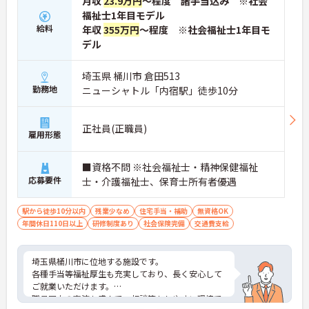
月収
23.9万円
～程度 諸手当込み ※社会
福祉士1年目モデル
給料
年収
355万円
～程度 ※社会福祉士1年目モ
デル
埼玉県 桶川市 倉田513
勤務地
ニューシャトル「内宿駅」徒歩10分
正社員(正職員)
雇用形態
■資格不問 ※社会福祉士・精神保健福祉
応募要件
士・介護福祉士、保育士所有者優遇
駅から徒歩10分以内
残業少なめ
住宅手当・補助
無資格OK
年間休日110日以上
研修制度あり
社会保険完備
交通費支給
埼玉県桶川市に位地する施設です。
各種手当等福祉厚生も充実しており、長く安心して
ご就業いただけます。
職員同士の交流も盛んで、相談等もしやすい環境で