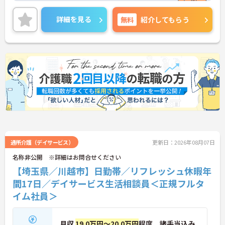
ブランクの有る方も検討OK 丁寧に指導いただける
環境が整っています。
詳細を見る
無料
紹介してもらう
ご興味ある方には、面接対策ポイントなど、さらに
詳細をお話しいたしますのでお気軽にご相談くださ
い。
通所介護（デイサービス）
更新日：2026年08月07日
名称非公開 ※詳細はお問合せください
【埼玉県／川越市】日勤帯／リフレッシュ休暇年
間17日／デイサービス生活相談員＜正規フルタ
イム社員＞
月収
19.0万円～20.0万円
程度 諸手当込み