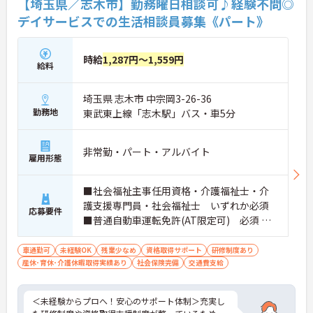
【埼玉県／志木市】勤務曜日相談可♪経験不問◎
デイサービスでの生活相談員募集《パート》
時給
1,287円～1,559円
給料
埼玉県 志木市 中宗岡3-26-36
勤務地
東武東上線「志木駅」バス・車5分
非常勤・パート・アルバイト
雇用形態
■社会福祉主事任用資格・介護福祉士・介
護支援専門員・社会福祉士 いずれか必須
応募要件
■普通自動車運転免許(AT限定可) 必須 ■
経験：不問
車通勤可
未経験OK
残業少なめ
資格取得サポート
研修制度あり
産休･育休･介護休暇取得実績あり
社会保険完備
交通費支給
＜未経験からプロへ！安心のサポート体制＞充実し