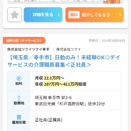
充実の福利厚生やスキルアップの為の制度が整って
おり安心して長期就業が可能です！
ご興味ある方には、面接のポイントなど、さらに詳
詳細を見る
無料
紹介してもらう
細をお話致しますのでお気軽にご相談ください。
通所介護（デイサービス）
更新日：2026年08月06日
株式会社ツクイツクイ幸手
株式会社ツクイ
【埼玉県／幸手市】日勤のみ！未経験OK◎デイ
サービスの介護職員募集＜正社員＞
月収
22.1万円
～
給料
年収
287万円～411万円
程度
埼玉県 幸手市 栄3-6
勤務地
東武日光線「杉戸高野台駅」徒歩10分
正社員(正職員)
雇用形態