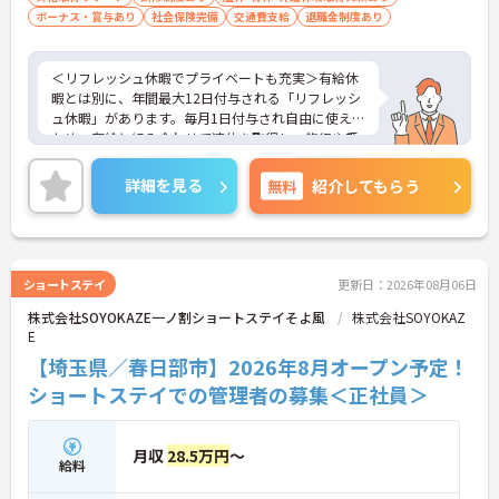
ボーナス・賞与あり
社会保険完備
交通費支給
退職金制度あり
＜リフレッシュ休暇でプライベートも充実＞有給休
暇とは別に、年間最大12日付与される「リフレッシ
ュ休暇」があります。毎月1日付与され自由に使える
ため、有給と組み合わせて連休を取得し、旅行や趣
味を楽しむスタッフも多くいます。夜勤がなく日勤
のみの勤務なので、生活リズムも整えやすく、仕事
詳細を見る
無料
紹介してもらう
とプライベートのメリハリをつけて無理なく働けま
す。
＜将来を見据えた多彩なキャリアパスと待遇＞「介
護のスペシャリスト」「管理職」「他職種へのチャ
レンジ」など、希望に合わせた多彩なキャリアプラ
ショートステイ
更新日：2026年08月06日
ンが用意されています。階層別の研修や資格取得支
株式会社SOYOKAZE一ノ割ショートステイそよ風
株式会社SOYOKAZ
援制度があり、働きながらスキルアップが可能で
E
す。
【埼玉県／春日部市】2026年8月オープン予定！
ショートステイでの管理者の募集＜正社員＞
月収
28.5万円
～
給料