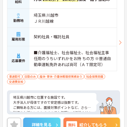
給料
埼玉県 川越市
勤務地
ＪＲ川越線
契約社員・嘱託社員
雇用形態
■介護福祉士、社会福祉士、社会福祉主事
任用のうちいずれかをお持 ちの方 ※普通自
応募要件
動車運転免許あれば尚可（ＡＴ限定可）
車通勤可
日勤のみ
産休･育休･介護休暇取得実績あり
社会保険完備
交通費支給
埼玉県川越市に位置する施設です。
大手法人が母体ですので安定感は抜群です。
ご興味ある方には、面接対策ポイントなど、さらに
詳細をお話しいたしますのでお気軽にご相談くださ
い！
詳細を見る
無料
紹介してもらう