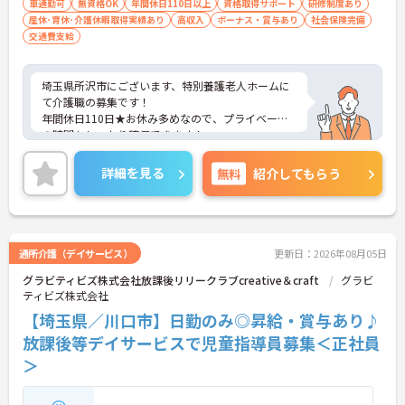
車通勤可
無資格OK
年間休日110日以上
資格取得サポート
研修制度あり
産休･育休･介護休暇取得実績あり
高収入
ボーナス・賞与あり
社会保険完備
交通費支給
埼玉県所沢市にございます、特別養護老人ホームに
て介護職の募集です！
年間休日110日★お休み多めなので、プライベート
の時間もしっかり確保できます！
ご興味のある方は、マイナビ介護職までお問い合わ
せください。
詳細を見る
無料
紹介してもらう
通所介護（デイサービス）
更新日：2026年08月05日
グラビティビズ株式会社放課後リリークラブcreative＆craft
グラビ
ティビズ株式会社
【埼玉県／川口市】日勤のみ◎昇給・賞与あり♪
放課後等デイサービスで児童指導員募集＜正社員
＞