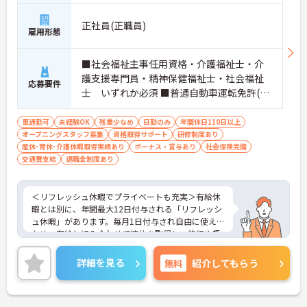
正社員(正職員)
雇用形態
■社会福祉主事任用資格・介護福祉士・介
護支援専門員・精神保健福祉士・社会福祉
応募要件
士 いずれか必須 ■普通自動車運転免許(AT
限定可) 必須 ■経験：不問
車通勤可
未経験OK
残業少なめ
日勤のみ
年間休日110日以上
オープニングスタッフ募集
資格取得サポート
研修制度あり
産休･育休･介護休暇取得実績あり
ボーナス・賞与あり
社会保険完備
交通費支給
退職金制度あり
＜リフレッシュ休暇でプライベートも充実＞有給休
暇とは別に、年間最大12日付与される「リフレッシ
ュ休暇」があります。毎月1日付与され自由に使える
ため、有給と組み合わせて連休を取得し、旅行や趣
味を楽しむスタッフも多くいます。夜勤がなく日勤
のみの勤務なので、生活リズムも整えやすく、仕事
詳細を見る
無料
紹介してもらう
とプライベートのメリハリをつけて無理なく働けま
す。
＜将来を見据えた多彩なキャリアパスと待遇＞「介