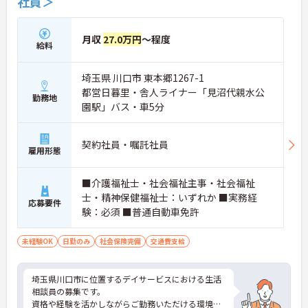
社員＞
月収
27.0万円
～程度
給料
埼玉県 川口市 東本郷1267-1
都営日暮里・舎人ライナー「見沼代親水公
勤務地
園駅」バス・車5分
契約社員・嘱託社員
雇用形態
■介護福祉士・社会福祉主事・社会福祉
士・精神保健福祉士：いずれか ■実務経
応募要件
験：必須 ■普通自動車免許
未経験OK
日勤のみ
社会保険完備
交通費支給
埼玉県川口市に位置するデイサービスにおける生活
相談員の募集です。
資格や経験を活かしながらご勤務いただける環境で