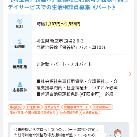
デイサービスでの生活相談員募集《パート》
時給
1,287円～1,559円
給料
埼玉県 新座市 道場2-6-3
勤務地
西武池袋線「保谷駅」バス・車10分
非常勤・パート・アルバイト
雇用形態
■社会福祉主事任用資格・介護福祉士・介
護支援専門員・社会福祉士 いずれか必須
応募要件
■普通自動車運転免許(AT限定可) 必須 ■
経験：不問
車通勤可
未経験OK
残業少なめ
資格取得サポート
研修制度あり
産休･育休･介護休暇取得実績あり
社会保険完備
交通費支給
＜未経験からプロへ！安心のサポート体制＞充実し
た研修制度や資格取得支援制度が整っているため、