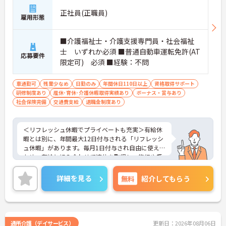
正社員(正職員)
雇用形態
■介護福祉士・介護支援専門員・社会福祉
士 いずれか必須 ■普通自動車運転免許(AT
応募要件
限定可) 必須 ■経験：不問
車通勤可
残業少なめ
日勤のみ
年間休日110日以上
資格取得サポート
研修制度あり
産休･育休･介護休暇取得実績あり
ボーナス・賞与あり
社会保険完備
交通費支給
退職金制度あり
＜リフレッシュ休暇でプライベートも充実＞有給休
暇とは別に、年間最大12日付与される「リフレッシ
ュ休暇」があります。毎月1日付与され自由に使える
ため、有給と組み合わせて連休を取得し、旅行や趣
味を楽しむスタッフも多くいます。夜勤がなく日勤
のみの勤務なので、生活リズムも整えやすく、仕事
詳細を見る
無料
紹介してもらう
とプライベートのメリハリをつけて無理なく働けま
す。
＜将来を見据えた多彩なキャリアパスと待遇＞「介
護のスペシャリスト」「管理職」「他職種へのチャ
レンジ」など、希望に合わせた多彩なキャリアプラ
通所介護（デイサービス）
更新日：2026年08月06日