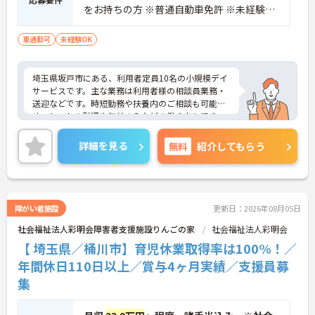
をお持ちの方 ※普通自動車免許 ※未経験
可・新卒可・ブランク可 ※現場経験があれ
ば年数は問いません。
車通勤可
未経験OK
埼玉県坂戸市にある、利用者定員10名の小規模デイ
サービスです。主な業務は利用者様の相談員業務・
送迎などです。時短勤務や扶養内のご相談も可能で
す。シフトの融通や午前のみなどの働き方もでき、
お子様がいらっしゃる方などにも優しい環境です。
無料の駐車場ありますのでマイカー通勤も可能で
詳細を見る
無料
紹介してもらう
す。ご興味のある方は面接対策ポイントなどお話い
たしますのでお気軽にお問い合わせください。
障がい者施設
更新日：2026年08月05日
社会福祉法人彩明会障害者支援施設りんごの家
社会福祉法人彩明会
【 埼玉県／桶川市】育児休業取得率は100%！／
年間休日110日以上／賞与4ヶ月実績／支援員募
集