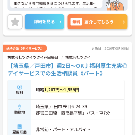
働きながら専門知識を身につけられます。生活相談
員はサービスの質の向上を担うキーパーソン！お客
様やご家族との関わりを通じて、自分自身の人間性
も磨いていけるやりがいのあるお仕事です。
詳細を見る
無料
紹介してもらう
＜夜勤なしでプライベートも充実！柔軟な働き方＞
勤務曜日は相談可能♪ライフスタイルに合わせた働
き方が可能です。産休・育休制度も整っており、長
く安心して働ける環境です。
通所介護（デイサービス）
更新日：2026年08月06日
株式会社ツクイツクイ戸田笹目
株式会社ツクイ
【埼玉県／戸田市】週2日～OK♪福利厚生充実◎
デイサービスでの生活相談員《パート》
時給
1,287円～1,559円
給料
埼玉県 戸田市 笹目6-24-39
勤務地
都営三田線「西高島平駅」バス・車7分
非常勤・パート・アルバイト
雇用形態