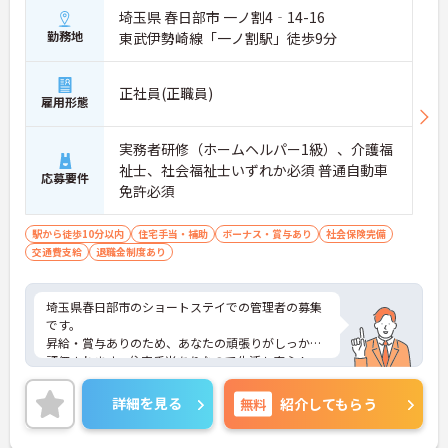
埼玉県 春日部市 一ノ割4‐14-16
勤務地
東武伊勢崎線「一ノ割駅」徒歩9分
正社員(正職員)
雇用形態
実務者研修（ホームヘルパー1級）、介護福
祉士、社会福祉士いずれか必須 普通自動車
応募要件
免許必須
駅から徒歩10分以内
住宅手当・補助
ボーナス・賞与あり
社会保険完備
交通費支給
退職金制度あり
埼玉県春日部市のショートステイでの管理者の募集
です。
昇給・賞与ありのため、あなたの頑張りがしっかり
評価されます。住宅手当ありなので生活も安心！
ご興味のある方は、面接のポイントをお伝えします
のでお気軽にお問い合せください。
詳細を見る
無料
紹介してもらう