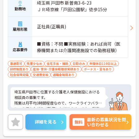
埼玉県 戸田市 新曽南3-6-23
勤務地
ＪＲ埼京線「戸田公園駅」徒歩15分
正社員(正職員)
雇用形態
■資格：不問 ■実務経験：あれば尚可（医
応募要件
療機関または介護関連施設での勤務経験）
車通勤可
残業少なめ
住宅手当・補助
日勤のみ
年間休日110日以上
研修制度あり
産休･育休･介護休暇取得実績あり
ボーナス・賞与あり
社会保険完備
交通費支給
退職金制度あり
埼玉県戸田市に位置する介護老人保健施設における
相談員の募集です。
残業は月平均3時間程度なので、ワークライフバラ
ンスを保ちながらご勤務いただけます。また、就業
は17:00までなので、勤務終了後のプライベートな
最新の募集状況を問
時間も充実させることができます。
詳細を見る
無料
い合わせる
ご興味のある方には、面接対策ポイントなど、さら
に詳細をお話しいたしますのでお気軽にご相談くだ
さい！