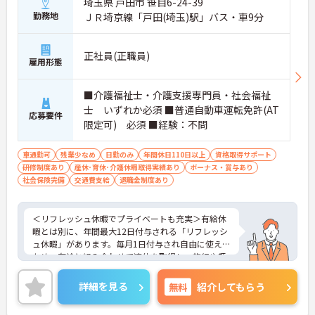
埼玉県 戸田市 笹目6-24-39
勤務地
ＪＲ埼京線「戸田(埼玉)駅」バス・車9分
正社員(正職員)
雇用形態
■介護福祉士・介護支援専門員・社会福祉
士 いずれか必須 ■普通自動車運転免許(AT
応募要件
限定可) 必須 ■経験：不問
車通勤可
残業少なめ
日勤のみ
年間休日110日以上
資格取得サポート
研修制度あり
産休･育休･介護休暇取得実績あり
ボーナス・賞与あり
社会保険完備
交通費支給
退職金制度あり
＜リフレッシュ休暇でプライベートも充実＞有給休
暇とは別に、年間最大12日付与される「リフレッシ
ュ休暇」があります。毎月1日付与され自由に使える
ため、有給と組み合わせて連休を取得し、旅行や趣
味を楽しむスタッフも多くいます。夜勤がなく日勤
のみの勤務なので、生活リズムも整えやすく、仕事
詳細を見る
無料
紹介してもらう
とプライベートのメリハリをつけて無理なく働けま
す。