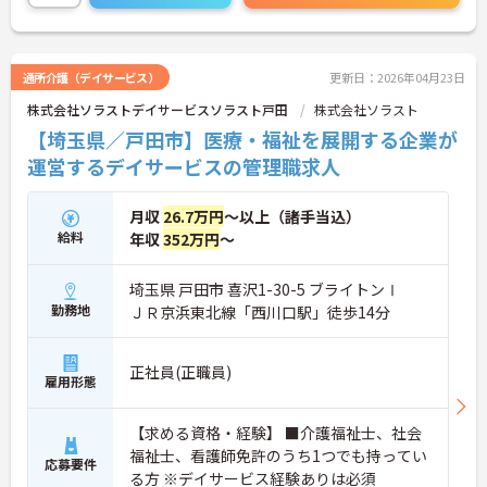
さい。
通所介護（デイサービス）
更新日：2026年04月23日
株式会社ソラストデイサービスソラスト戸田
株式会社ソラスト
【埼玉県／戸田市】医療・福祉を展開する企業が
運営するデイサービスの管理職求人
月収
26.7万円
～以上（諸手当込）
給料
年収
352万円
～
埼玉県 戸田市 喜沢1-30-5 ブライトンⅠ
勤務地
ＪＲ京浜東北線「西川口駅」徒歩14分
正社員(正職員)
雇用形態
【求める資格・経験】 ■介護福祉士、社会
福祉士、看護師免許のうち1つでも持ってい
応募要件
る方 ※デイサービス経験ありは必須