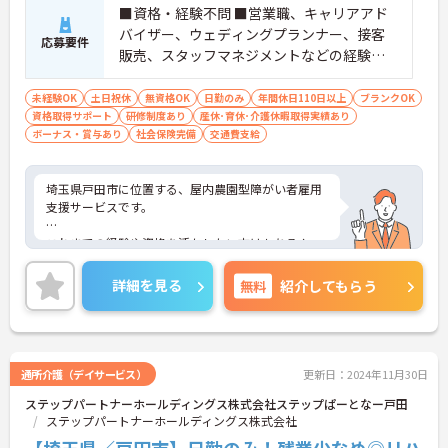
■資格・経験不問 ■営業職、キャリアアド
バイザー、ウェディングプランナー、接客
応募要件
販売、スタッフマネジメントなどの経験の
ある方／障がい者支援経験をお持ちの方
（社会福祉士、ケアマネジャー、精神保健
未経験OK
土日祝休
無資格OK
日勤のみ
年間休日110日以上
ブランクOK
資格取得サポート
福祉士、作業療法士など）歓迎します！
研修制度あり
産休･育休･介護休暇取得実績あり
ボーナス・賞与あり
社会保険完備
交通費支給
埼玉県戸田市に位置する、屋内農園型障がい者雇用
支援サービスです。
これまでの経験や資格を活かしたい方はもちろん、
未経験・異業種から新たにチャレンジしたいという
方も大歓迎！
詳細を見る
無料
紹介してもらう
社員研修や資格取得支援がございますので、働きな
がらスキルアップを目指すことができます。
土日祝日休みで、年間休日は120日♪プライベート
通所介護（デイサービス）
更新日：2024年11月30日
の時間も充実させることができます。
ステップパートナーホールディングス株式会社ステップぱーとなー戸田
ステップパートナーホールディングス株式会社
ご興味をお持ちの方はお気軽にお問い合わせくださ
い。
【埼玉県／戸田市】日勤のみ！残業少なめ◎リハ