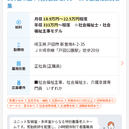
集
月収
18.9万円～22.5万円
程度
年収
333万円
～程度 ※社会福祉士・社会
給料
福祉主事モデル
埼玉県 戸田市 新曽南4-2-35
勤務地
ＪＲ埼京線「戸田公園駅」徒歩20分
正社員(正職員)
雇用形態
■社会福祉主事、社会福祉士、介護支援専
応募要件
門員 いずれか
残業少なめ
住宅手当・補助
日勤のみ
年間休日110日以上
研修制度あり
ボーナス・賞与あり
社会保険完備
交通費支給
退職金制度あり
ユニット型個室・多床室からなる特別養護老人ホー
ムです。常勤医師を配置し、24時間体制で看護職員