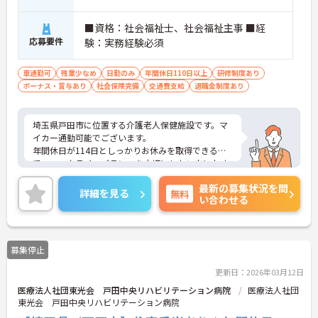
追われることなくご利用者様のペースに合わせたサ
ポートが可能です。施設も専用設計で働きやすく、
■資格：社会福祉士、社会福祉主事 ■経
ご自身の理想とする福祉を実践できる環境が整って
応募要件
験：実務経験必須
います。
車通勤可
残業少なめ
日勤のみ
年間休日110日以上
研修制度あり
ボーナス・賞与あり
社会保険完備
交通費支給
退職金制度あり
埼玉県戸田市に位置する介護老人保健施設です。マ
イカー通勤可能でございます。
年間休日が114日としっかりお休みを取得できるの
で、ワークライフバランスを大切にしたい方におす
すめです。
最新の募集状況を問
日勤のみで残業少なめですので、勤務終了後の予定
詳細を見る
無料
い合わせる
も立てやすいです。
ご興味のある方には、面接対策ポイントなど、さら
に詳細をお話しいたしますのでお気軽にご相談くだ
さい！
募集停止
更新日：2026年03月12日
医療法人社団東光会 戸田中央リハビリテーション病院
医療法人社団
東光会 戸田中央リハビリテーション病院