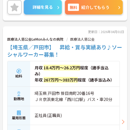
詳細を見る
無料
紹介してもらう
更新日：2026年04月01日
医療法人慈公会LeMonみんなの病院
医療法人慈公会
【埼玉県／戸田市】 昇給・賞与実績あり♪ソー
シャルワーカー募集！
月収
18.4万円～26.2万円
程度（諸手当込
み）
給料
年収
267万円～383万円
程度（諸手当込み）
埼玉県 戸田市 笹目南町20番16号
勤務地
ＪＲ京浜東北線「西川口駅」バス・車20分
正社員(正職員)
雇用形態