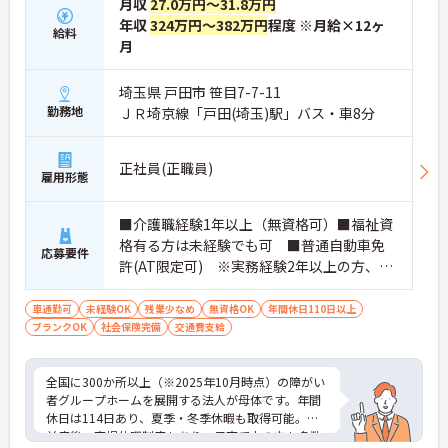
月収
27.0万円～31.8万円
年収
324万円～382万円
程度 ※月給×12ヶ
給料
月
埼玉県 戸田市 笹目7-7-11
勤務地
ＪＲ埼京線「戸田(埼玉)駅」バス・車8分
正社員(正職員)
雇用形態
■介護職経験1年以上（無資格可）■福祉資
格有る方は未経験でも可 ■普通自動車免
応募要件
許(AT限定可) ※実務経験2年以上の方、障
がい者福祉に関する経験をお持ちの方大歓
迎
車通勤可
未経験OK
残業少なめ
無資格OK
年間休日110日以上
ブランクOK
社会保険完備
交通費支給
全国に300か所以上（※2025年10月時点）の障がい
者グループホームを展開する法人が母体です。年間
休日は114日あり、夏季・冬季休暇も取得可能。産
前産後・育児休暇制度もあり、子育て中の方も多数