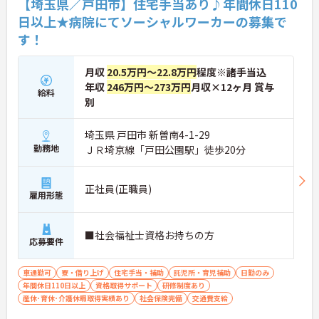
【埼玉県／戸田市】住宅手当あり♪年間休日110
日以上★病院にてソーシャルワーカーの募集で
す！
月収
20.5万円～22.8万円
程度※諸手当込
年収
246万円～273万円
月収×12ヶ月 賞与
給料
別
埼玉県 戸田市 新曽南4-1-29
勤務地
ＪＲ埼京線「戸田公園駅」徒歩20分
正社員(正職員)
雇用形態
■社会福祉士資格お持ちの方
応募要件
車通勤可
寮・借り上げ
住宅手当・補助
託児所・育児補助
日勤のみ
年間休日110日以上
資格取得サポート
研修制度あり
産休･育休･介護休暇取得実績あり
社会保険完備
交通費支給