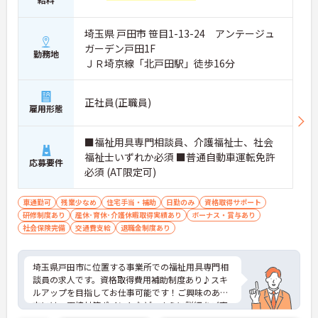
埼玉県 戸田市 笹目1-13-24 アンテージュ
ガーデン戸田1F
勤務地
ＪＲ埼京線「北戸田駅」徒歩16分
正社員(正職員)
雇用形態
■福祉用具専門相談員、介護福祉士、社会
福祉士いずれか必須 ■普通自動車運転免許
応募要件
必須 (AT限定可)
車通勤可
残業少なめ
住宅手当・補助
日勤のみ
資格取得サポート
研修制度あり
産休･育休･介護休暇取得実績あり
ボーナス・賞与あり
社会保険完備
交通費支給
退職金制度あり
埼玉県戸田市に位置する事業所での福祉用具専門相
談員の求人です。資格取得費用補助制度あり♪スキ
ルアップを目指してお仕事可能です！ご興味のある
方には、面接対策ポイントなど、さらに詳細をご案
内しますのでお気軽にご相談ください！