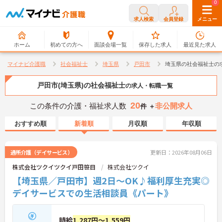
0
0
求人検索
会員登録
メニュー
ホーム
初めての方へ
面談会場一覧
保存した求人
最近見た求人
マイナビ介護職
社会福祉士
埼玉県
戸田市
埼玉県の社会福祉士の
戸田市(埼玉県)の社会福祉士
の求人・転職一覧
20
この条件の介護・福祉求人数
非公開求人
件 ＋
おすすめ順
新着順
月収順
年収順
通所介護（デイサービス）
更新日：2026年08月06日
株式会社ツクイツクイ戸田笹目
株式会社ツクイ
【埼玉県／戸田市】週2日～OK♪福利厚生充実◎
デイサービスでの生活相談員《パート》
時給
1,287円～1,559円