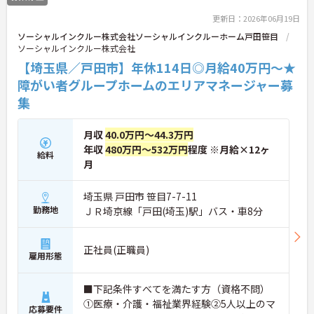
いるため、ライフステージに合わせて長く働き続け
更新日：2026年06月19日
られます。介護に挑戦したい方や、空いた時間を有
ソーシャルインクルー株式会社ソーシャルインクルーホーム戸田笹目
効活用したい方におすすめです。ご興味のある方は
ソーシャルインクルー株式会社
詳細等をお伝えしますので、お気軽にお問い合わせ
ください。
【埼玉県／戸田市】年休114日◎月給40万円～★
障がい者グループホームのエリアマネージャー募
集
月収
40.0万円～44.3万円
年収
480万円～532万円
程度 ※月給×12ヶ
給料
月
埼玉県 戸田市 笹目7-7-11
勤務地
ＪＲ埼京線「戸田(埼玉)駅」バス・車8分
正社員(正職員)
雇用形態
■下記条件すべてを満たす方（資格不問）
①医療・介護・福祉業界経験②5人以上のマ
応募要件