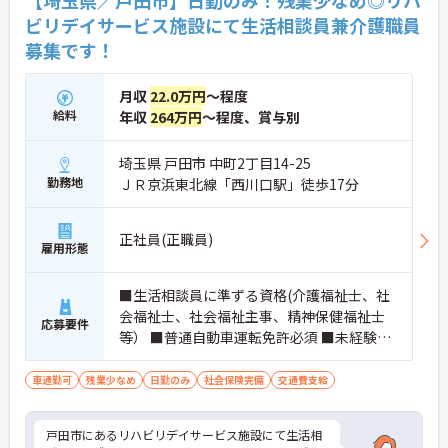
ビリデイサービス施設にて生活相談員兼介護職員
募集です！
月収
22.0万円
～程度
給料
年収
264万円
～程度、賞与別
埼玉県 戸田市 中町2丁目14-25
勤務地
ＪＲ京浜東北線「西川口駅」徒歩17分
正社員(正職員)
雇用形態
■生活相談員に準ずる資格(介護福祉士、社
会福祉士、社会福祉主事、精神保健福祉士
応募要件
等） ■普通自動車運転免許必須 ■未経験・
ブランク可 ■年齢不問
車通勤可
残業少なめ
日勤のみ
社会保険完備
交通費支給
戸田市にあるリハビリデイサービス施設にて生活相