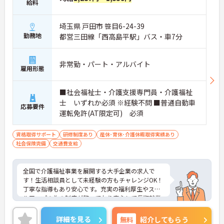
給料
埼玉県 戸田市 笹目6-24-39
勤務地
都営三田線「西高島平駅」バス・車7分
非常勤・パート・アルバイト
雇用形態
■社会福祉士・介護支援専門員・介護福祉
士 いずれか必須 ※経験不問 ■普通自動車
応募要件
運転免許(AT限定可) 必須
資格取得サポート
研修制度あり
産休･育休･介護休暇取得実績あり
社会保険完備
交通費支給
全国で介護福祉事業を展開する大手企業の求人で
す！生活相談員として未経験の方もチャレンジOK！
丁寧な指導もあり安心です。充実の福利厚生やスキ
ルアップの為の制度が整っており安心して長期就業
が可能です！
ご興味ある方には、面接のポイントなど、さらに詳
詳細を見る
無料
紹介してもらう