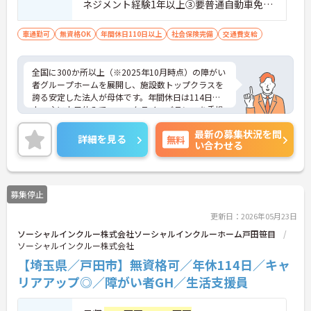
ネジメント経験1年以上③要普通自動車免許
（AT限定可）※介護業界に関する有資格者
（介護職員初任者研修、介護福祉士な
車通勤可
無資格OK
年間休日110日以上
社会保険完備
交通費支給
ど）、営業経験（業種問わず）、障がい福
祉経験歓迎
全国に300か所以上（※2025年10月時点）の障がい
者グループホームを展開し、施設数トップクラスを
誇る安定した法人が母体です。年間休日は114日以
上、主に土日休みで、ワークライフバランスを重視
した働き方が可能です。産前産後・育児休暇制度も
最新の募集状況を問
あり、子育て世代も安心して働ける環境が整ってい
詳細を見る
無料
い合わせる
ます。一般社員研修や外部勉強会受講支援制度など
を通じて着実にスキルアップもできます。チームを
まとめ、メンバーの成長を後押しすることにやりが
いを感じる方、新しい挑戦に意欲的な方にぴったり
募集停止
の職場です。ご興味のある方は詳細等をお伝えしま
すので、お気軽にお問い合わせください。
更新日：2026年05月23日
ソーシャルインクルー株式会社ソーシャルインクルーホーム戸田笹目
ソーシャルインクルー株式会社
【埼玉県／戸田市】無資格可／年休114日／キャ
リアアップ◎／障がい者GH／生活支援員