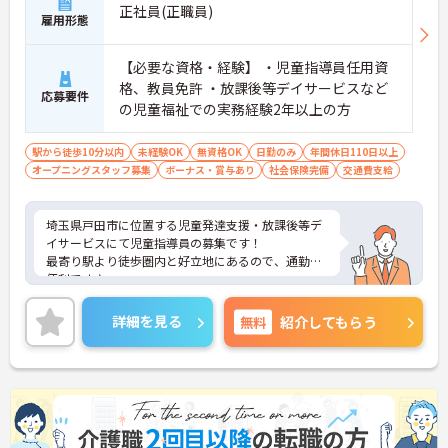
正社員(正職員)
雇用形態
【必要な資格・経験】 ・児童指導員任用資
格、教員免許 ・放課後等デイサービスなど
応募要件
の児童福祉での実務経験2年以上の方
駅から徒歩10分以内
未経験OK
無資格OK
日勤のみ
年間休日110日以上
オープニングスタッフ募集
ボーナス・賞与あり
社会保険完備
交通費支給
埼玉県戸田市に位置する児童発達支援・放課後等デ
イサービスにて児童指導員の募集です！
最寄り駅より徒歩圏内と好立地にあるので、通勤に
便利です♪
育児休暇制度がありますので、ライフステージに応
じて長くお仕事を続けていくことができます◎
詳細を見る
無料
紹介してもらう
ご興味ある方には、面接対策ポイントなど、さらに
詳細をお話しいたしますのでお気軽にご相談くださ
い！