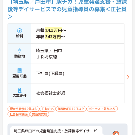
【埼玉県／戸田市】駅チカ！児童発達支援・放課
後等デイサービスでの児童指導員の募集＜正社員
＞
月収
24.5万円
～
給料
年収
343万円
～
埼玉県 戸田市
勤務地
ＪＲ埼京線
正社員(正職員)
雇用形態
社会福祉士必須
応募要件
駅から徒歩10分以内
日勤のみ
年間休日110日以上
ボーナス・賞与あり
社会保険完備
交通費支給
埼玉県戸田市の児童発達支援・放課後等デイサービ