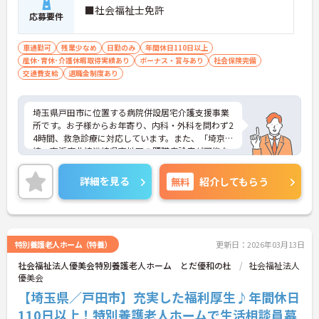
■社会福祉士免許
応募要件
車通勤可
残業少なめ
日勤のみ
年間休日110日以上
産休･育休･介護休暇取得実績あり
ボーナス・賞与あり
社会保険完備
交通費支給
退職金制度あり
埼玉県戸田市に位置する病院併設居宅介護支援事業
所です。お子様からお年寄り、内科・外科を問わず2
4時間、救急診療に対応しています。また、「埼京
線・京浜東北線沿線県南地区の肝臓病診療が可能な
医療機関」として登録し、専門医による肝疾患治療
を行っています。スタッフ同士の関係も良く、オン
詳細を見る
無料
紹介してもらう
とオフがしっかりとしているので子育てや家事と両
立して働くことができる環境があります。ご興味あ
る方には、面接対策ポイントなど、さらに詳細をお
話しいたしますのでお気軽にご相談ください。
特別養護老人ホーム（特養）
更新日：2026年03月13日
社会福祉法人優美会特別養護老人ホーム とだ優和の杜
社会福祉法人
優美会
【埼玉県／戸田市】充実した福利厚生♪年間休日
110日以上！特別養護老人ホームで生活相談員募