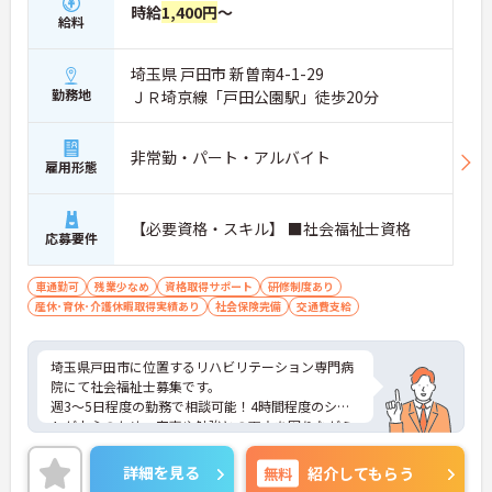
時給
1,400円
～
給料
埼玉県 戸田市 新曽南4-1-29
勤務地
ＪＲ埼京線「戸田公園駅」徒歩20分
非常勤・パート・アルバイト
雇用形態
【必要資格・スキル】 ■社会福祉士資格
応募要件
車通勤可
残業少なめ
資格取得サポート
研修制度あり
産休･育休･介護休暇取得実績あり
社会保険完備
交通費支給
埼玉県戸田市に位置するリハビリテーション専門病
院にて社会福祉士募集です。
週3～5日程度の勤務で相談可能！4時間程度のシフ
トが中心のため、家事や勉強との両立を図りながら
働ける職場です。
ご興味のある方には、面接対策ポイントなど、さら
詳細を見る
無料
紹介してもらう
に詳細をお話いたしますので、お気軽にご相談くだ