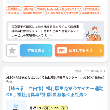
管理職求人
日勤のみ
年間休日110日以上
資格取得サポート
研修制度あり
産休･育休･介護休暇取得実績あり
社会保険完備
交通費支給
退職金制度あり
東京都千代田区に本社を構える日本で初めて医療事
務の専門教育をスタートさせた企業が運営するデイ
サービスの管理職求人です。
成長著しい企業で、経営基盤も安定しております。
日勤のみの勤務で、プライベートの時間も大切にで
きる4週8休制です。
詳細を見る
無料
紹介してもらう
ご興味ある方には、面接対策ポイントなど、さらに
詳細をお話しいたしますのでお気軽にご相談くださ
い。
更新日：2026年04月07日
ALSOK介護株式会社かたくり福祉用具埼玉南センター
ALSOK介護株式
会社
【埼玉県／戸田市】福利厚生充実◎マイカー通勤
OK♪福祉用具専門相談員募集＜正社員＞
月収
19.7万円～22.1万円
給料