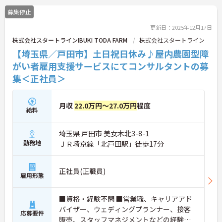
募集停止
更新日：2025年12月17日
株式会社スタートラインIBUKI TODA FARM
株式会社スタートライン
【埼玉県／戸田市】土日祝日休み♪屋内農園型障
がい者雇用支援サービスにてコンサルタントの募
集＜正社員＞
月収
22.0万円～27.0万円
程度
給料
埼玉県 戸田市 美女木北3-8-1
勤務地
ＪＲ埼京線「北戸田駅」徒歩17分
正社員(正職員)
雇用形態
■資格・経験不問 ■営業職、キャリアアド
バイザー、ウェディングプランナー、接客
応募要件
販売、スタッフマネジメントなどの経験の