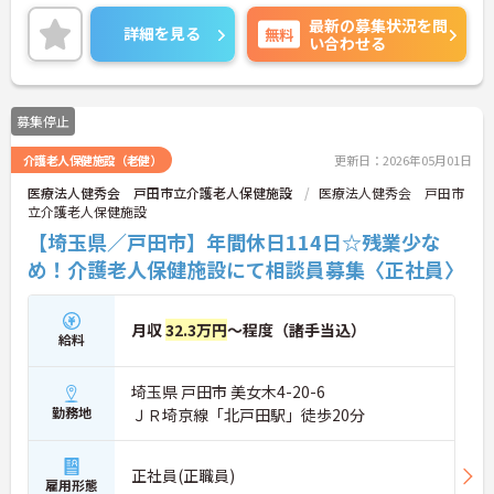
活躍中で、ワークライフバランスを大切にしながら
最新の募集状況を問
働ける環境が整っています。研修制度や外部勉強会
詳細を見る
無料
い合わせる
の受講支援もあり、スキルアップもしっかりサポー
ト。将来的には管理者やエリアマネージャーへのキ
ャリアアップも目指せます。20代から60代まで幅広
い年代のスタッフが活躍しており、和やかな雰囲気
募集停止
の職場です。介護経験を活かしたい方、福祉の資格
をお持ちの方、安定した法人でキャリアを築きたい
介護老人保健施設（老健）
更新日：2026年05月01日
方におすすめです。
医療法人健秀会 戸田市立介護老人保健施設
医療法人健秀会 戸田市
★おすすめPOINT★
立介護老人保健施設
・生活支援員からスタートし、サービス管理責任者
【埼玉県／戸田市】年間休日114日☆残業少な
やエリアマネージャーへと続く明確なステップアッ
め！介護老人保健施設にて相談員募集〈正社員〉
プの道筋が用意されています。急成長中の企業であ
るためポストも豊富にあり、専門性を高めながらマ
ネジメント職への挑戦も視野に入れていただけま
す。
月収
32.3万円
～程度（諸手当込）
給料
・年間休日114日、残業月平均10時間程度という就
業環境に加え、産前産後休暇や育児休暇制度がしっ
かりと整備されています。オンとオフの切り替えを
埼玉県 戸田市 美女木4-20-6
明確にし、心身ともに充実した状態で長くご活躍い
勤務地
ＪＲ埼京線「北戸田駅」徒歩20分
ただけます。
・グループホーム一棟あたりの入居者様20名定員を
常時2～4名のスタッフで支援、国基準を上回る人員
正社員(正職員)
配置や夜間複数名体制が敷かれているため、業務に
雇用形態