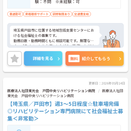
験：不問 ※未経験：可
車通勤可
資格取得サポート
研修制度あり
交通費支給
埼玉県戸田市に位置する地域包括支援センターにお
ける社会福祉士の募集です。
勤務日数・勤務時間ともに相談可能です。無理な
く。プライベートを大切にしながらご勤務いただけ
ます。また、マイカー通勤が可能です。通勤が苦に
なりません。
詳細を見る
無料
紹介してもらう
ご興味のある方には、面接対策ポイントなど、さら
に詳細をご案内しますのでお気軽にご相談くださ
い！
更新日：2026年05月14日
医療法人社団東光会 戸田中央リハビリテーション病院
医療法人社団
東光会 戸田中央リハビリテーション病院
【埼玉県／戸田市】週3～5日程度☆駐車場完備
◎リハビリテーション専門病院にて社会福祉士募
集＜非常勤＞