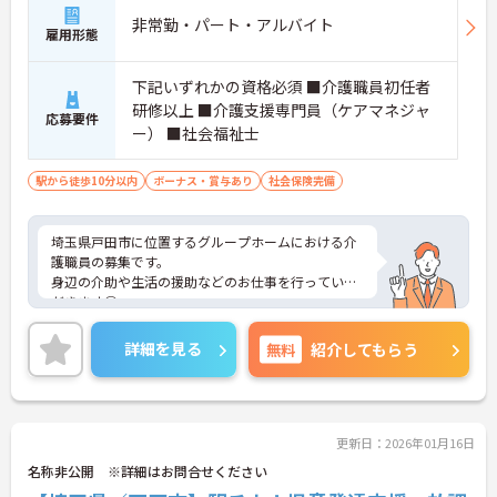
非常勤・パート・アルバイト
雇用形態
下記いずれかの資格必須 ■介護職員初任者
研修以上 ■介護支援専門員（ケアマネジャ
応募要件
ー） ■社会福祉士
駅から徒歩10分以内
ボーナス・賞与あり
社会保険完備
埼玉県戸田市に位置するグループホームにおける介
護職員の募集です。
身辺の介助や生活の援助などのお仕事を行っていた
だきます◎
レジャー・娯楽施設の割引や会員制リゾートホテル
のご利用など、嬉しい福利厚生が充実しております
詳細を見る
無料
紹介してもらう
♪
ご興味のある方には面接ポイントをお伝えしますの
で、お気軽にお問い合わせください！
更新日：2026年01月16日
名称非公開 ※詳細はお問合せください