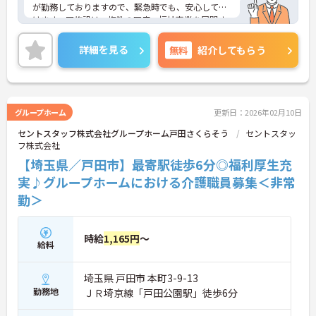
が勤務しておりますので、緊急時でも、安心して働
けます。同施設は、複数の医療・福祉事業を展開す
る大手法人グループが運営していることもあり、母
体の安定感は抜群で福利厚生も充実しております。
詳細を見る
無料
紹介してもらう
ご興味ある方には、面接対策ポイントなど、さらに
詳細をお話しいたしますのでお気軽にご相談くださ
い。
グループホーム
更新日：2026年02月10日
セントスタッフ株式会社グループホーム戸田さくらそう
セントスタッ
フ株式会社
【埼玉県／戸田市】最寄駅徒歩6分◎福利厚生充
実♪グループホームにおける介護職員募集＜非常
勤＞
時給
1,165円
～
給料
埼玉県 戸田市 本町3-9-13
勤務地
ＪＲ埼京線「戸田公園駅」徒歩6分