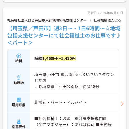
＜将来を見据えた多彩なキャリアパスと待遇＞「介
護のスペシャリスト」「管理職」「他職種へのチャ
レンジ」など、希望に合わせた多彩なキャリアプラ
更新日：2026年07月16日
ンが用意されています。階層別の研修や資格取得支
社会福祉法人ぱる戸田市東部地域包括支援センター
社会福祉法人ぱる
援制度があり、働きながらスキルアップが可能で
【埼玉県／戸田市】週3日～・1日6時間～☆地域
す。
包括支援センターにて社会福祉士のお仕事です♪
＜パート＞
時給
1,460円～1,480円
給料
埼玉県 戸田市 喜沢南2-5-23 いきいきタウン
とだ内
勤務地
ＪＲ埼京線「戸田公園駅」徒歩18分
非常勤・パート・アルバイト
雇用形態
■社会福祉士：必須 ※介護支援専門員
（ケアマネジャー）：あれば尚可 ■実務経
応募要件