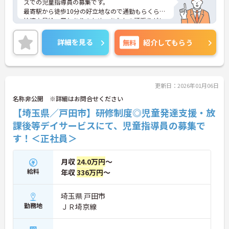
スでの児童指導員の募集です。
最寄駅から徒歩10分の好立地なので通勤もらくらく
快適♪昇給・賞与ありのため、あなたの頑張りがし
っかり評価されます。
ご興味のある方は、面接のポイントをお伝えします
詳細を見る
無料
紹介してもらう
のでお気軽にお問い合せください。
更新日：2026年01月06日
名称非公開 ※詳細はお問合せください
【埼玉県／戸田市】研修制度◎児童発達支援・放
課後等デイサービスにて、児童指導員の募集で
す！＜正社員＞
月収
24.0万円
～
給料
年収
336万円
～
埼玉県 戸田市
勤務地
ＪＲ埼京線