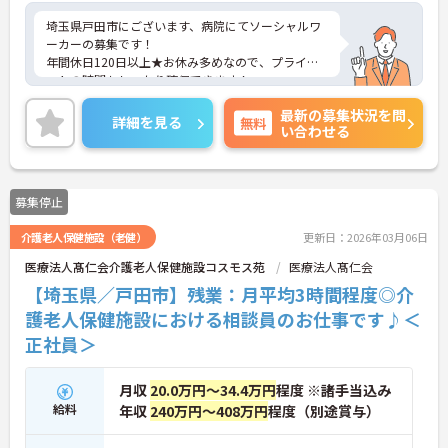
埼玉県戸田市にございます、病院にてソーシャルワ
ーカーの募集です！
年間休日120日以上★お休み多めなので、プライベ
ートの時間もしっかり確保できます！
ご興味のある方は、マイナビ介護職までお問い合わ
最新の募集状況を問
せください。
詳細を見る
無料
い合わせる
募集停止
介護老人保健施設（老健）
更新日：2026年03月06日
医療法人髙仁会介護老人保健施設コスモス苑
医療法人髙仁会
【埼玉県／戸田市】残業：月平均3時間程度◎介
護老人保健施設における相談員のお仕事です♪＜
正社員＞
月収
20.0万円～34.4万円
程度 ※諸手当込み
給料
年収
240万円～408万円
程度（別途賞与）