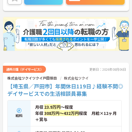
細をお話致しますのでお気軽にご相談ください。
通所介護（デイサービス）
更新日：2026年08月06日
株式会社ツクイツクイ戸田笹目
株式会社ツクイ
【埼玉県／戸田市】年間休日119日♪経験不問◎
デイサービスでの生活相談員募集
月収
23.9万円
～程度
年収
308万円～432万円
程度 月給×12ヶ月
給料
＋賞与