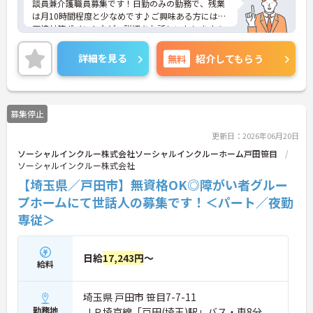
談員兼介護職員募集です！日勤のみの勤務で、残業
は月10時間程度と少なめです♪ご興味ある方には、
面接対策ポイントなど、詳細をお話しいたしますの
でお気軽にご相談ください。
詳細を見る
無料
紹介してもらう
募集停止
更新日：2026年06月20日
ソーシャルインクルー株式会社ソーシャルインクルーホーム戸田笹目
ソーシャルインクルー株式会社
【埼玉県／戸田市】無資格OK◎障がい者グルー
プホームにて世話人の募集です！＜パート／夜勤
専従＞
日給
17,243円
～
給料
埼玉県 戸田市 笹目7-7-11
勤務地
ＪＲ埼京線「戸田(埼玉)駅」バス・車8分