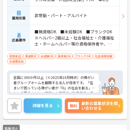
非常勤・パート・アルバイト
雇用形態
■無資格OK ■未経験OK ■ブランクOK
※ヘルパー2級以上・社会福祉士・介護福祉
応募要件
士・ホームヘルパー等の資格保持者や、福
祉系業務経験者、障がい者支援施設経験
者、生活支援員、障がい者支援員、就労支
夜勤専従
車通勤可
未経験OK
無資格OK
ブランクOK
社会保険完備
交通費支給
援員、生活相談員等の経験歓迎
全国に300か所以上（※2025年10月時点）の障がい
者グループホームを展開する法人が母体です。「住
まいで困っている障がい者が『0』の社会を創る」
という理念のもと、安定した基盤でご利用者様の自
立を支援しています。週1日からの勤務が可能で、W
最新の募集状況を問
ワークや扶養内での勤務も歓迎しており、ご自身の
詳細を見る
無料
い合わせる
ペースで働けます。20代から60代まで幅広い世代が
活躍中で、未経験や無資格の方でも安心してスター
トできるよう、先輩スタッフが丁寧にサポートしま
す。昇給の機会は年2回あり、頑張りが評価される環
募集停止
境です。正社員登用制度や産休・育休制度も整って