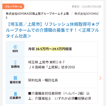
グループホーム
更新日：2026年07月29日
株式会社SOYOKAZE南上尾グループホームそよ風
株式会社SOYOKAZ
E
【埼玉県／上尾市】リフレッシュ休暇取得可★グ
ループホームでの介護職の募集です！＜正規フル
タイム社員＞
月収
26.5万円～29.5万円
程度
給料
埼玉県 上尾市 東町1-8-7
勤務地
ＪＲ高崎線「上尾駅」徒歩20分
契約社員・嘱託社員
雇用形態
■介護職員初任者研修（ヘルパー2級）以
応募要件
上、介護福祉士 いずれか必須■経験必須