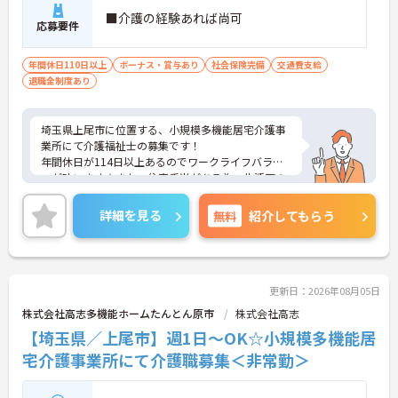
・公的資格取得や自己啓発支援制度を活用しスキル
■介護の経験あれば尚可
アップが可能
応募要件
・管理職や他職種への転換など多彩なキャリアプラ
ンを用意
年間休日110日以上
ボーナス・賞与あり
社会保険完備
交通費支給
・髪色やネイルなどが自由で個性を大切にできる社
退職金制度あり
風
埼玉県上尾市に位置する、小規模多機能居宅介護事
業所にて介護福祉士の募集です！
年間休日が114日以上あるのでワークライフバラン
スが叶います☆また、住宅手当がある為、生活面の
負担を軽減し、安心して長く勤務していただけます
◎
詳細を見る
無料
紹介してもらう
ご興味のある方には、面接対策ポイントなど、さら
に詳細をお話しいたしますのでお気軽にご相談くだ
さい！
更新日：2026年08月05日
株式会社高志多機能ホームたんとん原市
株式会社高志
【埼玉県／上尾市】週1日～OK☆小規模多機能居
宅介護事業所にて介護職募集＜非常勤＞