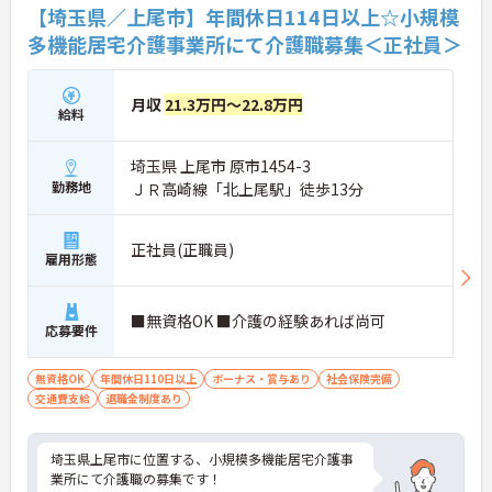
【埼玉県／上尾市】年間休日114日以上☆小規模
多機能居宅介護事業所にて介護職募集＜正社員＞
月収
21.3万円～22.8万円
給料
埼玉県 上尾市 原市1454-3
勤務地
ＪＲ高崎線「北上尾駅」徒歩13分
正社員(正職員)
雇用形態
■無資格OK ■介護の経験あれば尚可
応募要件
無資格OK
年間休日110日以上
ボーナス・賞与あり
社会保険完備
交通費支給
退職金制度あり
埼玉県上尾市に位置する、小規模多機能居宅介護事
業所にて介護職の募集です！