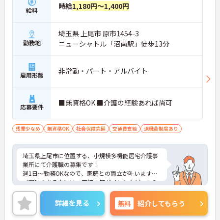
時給
1,180円～1,400円
給料
埼玉県 上尾市 原市1454-3
勤務地
ニューシャトル「沼南駅」徒歩13分
非常勤・パート・アルバイト
雇用形態
■無資格OK ■介護の経験あれば尚可
応募要件
残業少なめ
無資格OK
社会保険完備
交通費支給
退職金制度あり
埼玉県上尾市に位置する、小規模多機能居宅介護事
業所にて介護職の募集です！
週1日～勤務OKなので、家庭との両立が叶います♪
ご興味のある方には、面接対策ポイントなど、さら
に詳細をお話しいたしますのでお気軽にご相談くだ
さい！
詳細を見る
無料
紹介してもらう