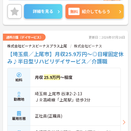
また、キャリアパス制度が整っているので、経験が
浅い方・ブランクがある方も高い目標をもって仕事
詳細を見る
無料
紹介してもらう
に取り組んでいただけます◎
ご興味ある方には、面接対策ポイントなど、さらに
詳細をお話しいたしますのでお気軽にご相談くださ
い！
通所介護（デイサービス）
更新日：2026年07月16日
株式会社ビーナスビーナスプラス上尾
株式会社ビーナス
【埼玉県／上尾市】月収25.9万円～◎日曜固定休
み♪半日型リハビリデイサービス／介護職
月収
25.9万円
～程度
給料
埼玉県 上尾市 谷津2-2-13
勤務地
ＪＲ高崎線「上尾駅」徒歩3分
正社員(正職員)
雇用形態