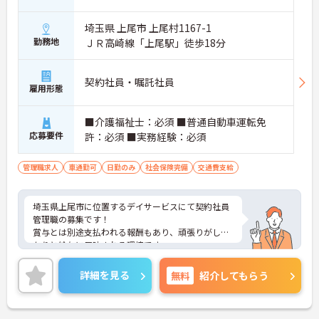
埼玉県 上尾市 上尾村1167-1
勤務地
ＪＲ高崎線「上尾駅」徒歩18分
契約社員・嘱託社員
雇用形態
■介護福祉士：必須 ■普通自動車運転免
応募要件
許：必須 ■実務経験：必須
管理職求人
車通勤可
日勤のみ
社会保険完備
交通費支給
埼玉県上尾市に位置するデイサービスにて契約社員
管理職の募集です！
賞与とは別途支払われる報酬もあり、頑張りがしっ
かりと給与に反映される環境です。
ご興味ある方には、面接対策ポイントなど、さらに
詳細をお話しいたしますのでお気軽にご相談くださ
詳細を見る
無料
紹介してもらう
い！