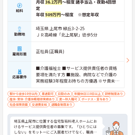
月収
36.2万円
～程度 諸手当込・夜勤4回想
定
給料
年収
509万円
～程度 ※想定年収
埼玉県 上尾市 緑丘3-2-25
勤務地
ＪＲ高崎線「北上尾駅」徒歩5分
正社員(正職員)
雇用形態
■介護福祉士 ■サービス提供責任者の資格
要項を満たす方 ■施設、病院などで介護の
応募要件
実務経験3年程度お持ちの方優遇 ※サ責未経
験スタートの実績多数
駅から徒歩10分以内
車通勤可
日勤のみ
年間休日110日以上
研修制度あり
産休･育休･介護休暇取得実績あり
夏～秋入職可
ボーナス・賞与あり
社会保険完備
交通費支給
退職金制度あり
埼玉県上尾市に位置する住宅型有料老人ホームにお
けるサービス提供責任者の募集です。「ひとりには
しない」をモットーにご入居者だけでなく、職員に