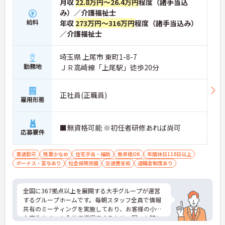
月収
22.8万円～26.4万円
程度（諸手当込
み）／介護福祉士
給料
年収
273万円～316万円
程度（諸手当込み）
／介護福祉士
埼玉県 上尾市 東町1-8-7
勤務地
ＪＲ高崎線「上尾駅」徒歩20分
正社員(正職員)
雇用形態
■無資格可能 ※初任者研修あれば尚可
応募要件
車通勤可
残業少なめ
住宅手当・補助
無資格OK
年間休日110日以上
ボーナス・賞与あり
社会保険完備
交通費支給
退職金制度あり
全国に367拠点以上を展開する大手グループが運営
するグループホームです。毎朝スタッフ全員で情報
共有のミーティングを実施しており、お客様の小さ
な変化をチーム全体で把握できるため、困った時も