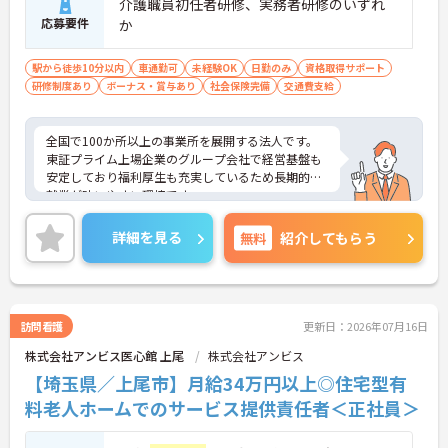
介護職員初任者研修、実務者研修のいずれ
応募要件
か
駅から徒歩10分以内
車通勤可
未経験OK
日勤のみ
資格取得サポート
研修制度あり
ボーナス・賞与あり
社会保険完備
交通費支給
全国で100か所以上の事業所を展開する法人です。
東証プライム上場企業のグループ会社で経営基盤も
安定しており福利厚生も充実しているため長期的な
就業が叶いやすい環境です。
また、キャリアパス制度が整っているので、経験が
浅い方・ブランクがある方も高い目標をもって仕事
詳細を見る
無料
紹介してもらう
に取り組んでいただけます◎
ご興味ある方には、面接対策ポイントなど、さらに
詳細をお話しいたしますのでお気軽にご相談くださ
い！
訪問看護
更新日：2026年07月16日
株式会社アンビス医心館 上尾
株式会社アンビス
【埼玉県／上尾市】月給34万円以上◎住宅型有
料老人ホームでのサービス提供責任者＜正社員＞