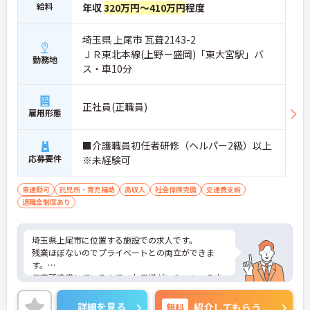
給料
年収
320万円～410万円
程度
埼玉県 上尾市 瓦葺2143-2
ＪＲ東北本線(上野－盛岡)「東大宮駅」バ
勤務地
ス・車10分
正社員(正職員)
雇用形態
■介護職員初任者研修（ヘルパー2級）以上
応募要件
※未経験可
車通勤可
託児所・育児補助
高収入
社会保険完備
交通費支給
退職金制度あり
埼玉県上尾市に位置する施設での求人です。
残業ほぼないのでプライベートとの両立ができま
す。
保育所完備しているので、お子様がいらっしゃる方
でも安心してご就業していただけます。
ご興味のある方は、お気軽にお問い合わせくださ
詳細を見る
無料
紹介してもらう