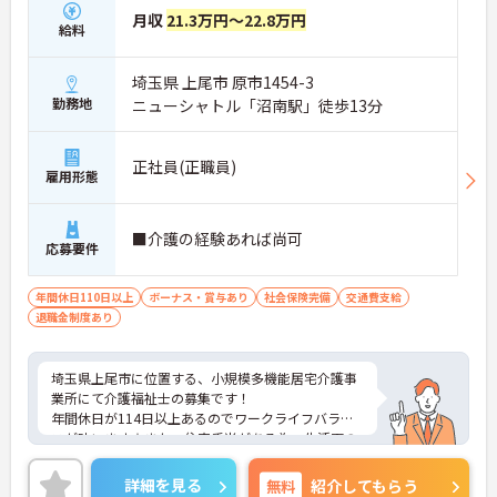
月収
21.3万円～22.8万円
給料
埼玉県 上尾市 原市1454-3
勤務地
ニューシャトル「沼南駅」徒歩13分
正社員(正職員)
雇用形態
■介護の経験あれば尚可
応募要件
年間休日110日以上
ボーナス・賞与あり
社会保険完備
交通費支給
退職金制度あり
埼玉県上尾市に位置する、小規模多機能居宅介護事
業所にて介護福祉士の募集です！
年間休日が114日以上あるのでワークライフバラン
スが叶います☆また、住宅手当がある為、生活面の
負担を軽減し、安心して長く勤務していただけます
◎
詳細を見る
無料
紹介してもらう