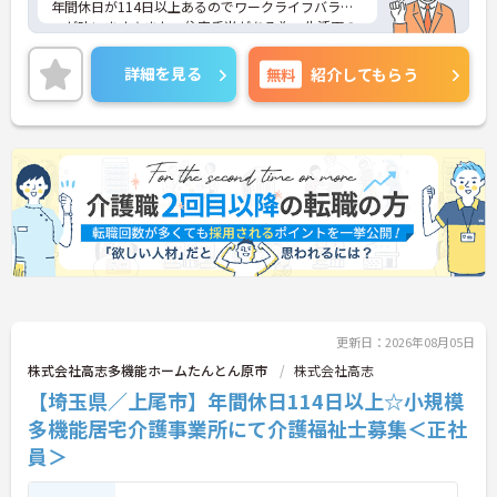
年間休日が114日以上あるのでワークライフバラン
スが叶います☆また、住宅手当がある為、生活面の
負担を軽減し、安心して長く勤務していただけます
◎
詳細を見る
無料
紹介してもらう
ご興味のある方には、面接対策ポイントなど、さら
に詳細をお話しいたしますのでお気軽にご相談くだ
さい！
更新日：2026年08月05日
株式会社高志多機能ホームたんとん原市
株式会社高志
【埼玉県／上尾市】年間休日114日以上☆小規模
多機能居宅介護事業所にて介護福祉士募集＜正社
員＞