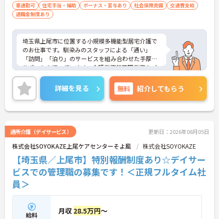
車通勤可
住宅手当・補助
ボーナス・賞与あり
社会保険完備
交通費支給
退職金制度あり
埼玉県上尾市に位置する小規模多機能型居宅介護で
のお仕事です。馴染みのスタッフによる「通い」
「訪問」「泊り」のサービスを組み合わせた手厚く
サポートを行っています。介護業務兼管理業務をご
担当いただきます。住宅手当等待遇面の良さも魅力
です。ご興味のある方には、面接対策ポイントな
詳細を見る
無料
紹介してもらう
ど、さらに詳細をお話しいたしますのでお気軽にご
相談ください！
通所介護（デイサービス）
更新日：2026年08月05日
株式会社SOYOKAZE上尾ケアセンターそよ風
株式会社SOYOKAZE
【埼玉県／上尾市】特別報酬制度あり☆デイサー
ビスでの管理職の募集です！＜正規フルタイム社
員＞
月収
28.5万円
～
給料