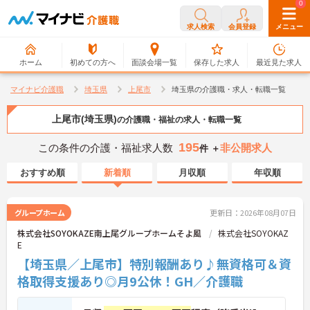
0
0
求人検索
会員登録
メニュー
ホーム
初めての方へ
面談会場一覧
保存した求人
最近見た求人
マイナビ介護職
埼玉県
上尾市
埼玉県の介護職・求人・転職一覧
上尾市(埼玉県)
の介護職・福祉の求人・転職一覧
195
この条件の介護・福祉求人数
非公開求人
件 ＋
おすすめ順
新着順
月収順
年収順
グループホーム
更新日：2026年08月07日
株式会社SOYOKAZE南上尾グループホームそよ風
株式会社SOYOKAZ
E
【埼玉県／上尾市】特別報酬あり♪無資格可＆資
格取得支援あり◎月9公休！GH／介護職