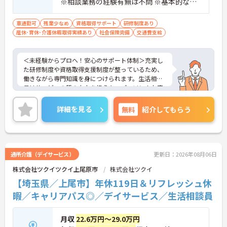
※相談業務の経験有無は不問 ※基本的なパ
ソコン操作スキル必須
車通勤可
残業少なめ
資格取得サポート
研修制度あり
産休･育休･介護休暇取得実績あり
社会保険完備
交通費支給
＜未経験からプロへ！安心のサポート体制＞充実し
た研修制度や資格取得支援制度が整っているため、
働きながら専門知識を身につけられます。生活相談
員はサービスの質の向上を担うキーパーソン！お客
様やご家族との関わりを通じて、自分自身の人間性
も磨いていけるやりがいのあるお仕事です。
詳細を見る
無料
紹介してもらう
＜夜勤なしでプライベートも充実！柔軟な働き方＞
勤務曜日は相談可能♪ライフスタイルに合わせた働
き方が可能です。産休・育休制度も整っており、長
く安心して働ける環境です。
通所介護（デイサービス）
更新日：2026年08月06日
株式会社ツクイツクイ上尾原市
株式会社ツクイ
【埼玉県／上尾市】年休119日＆リフレッシュ休
暇／キャリアパス◎／デイサービス／生活相談員
月収
22.6万円～29.0万円