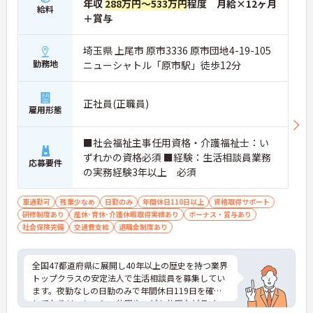
年収
288万円～533万円
程度 月給×12ヶ月
給料
＋賞与
埼玉県 上尾市 原市3336 原市団地4-19-105
勤務地
ニューシャトル「原市駅」徒歩12分
正社員(正職員)
雇用形態
■社会福祉主事任用資格・介護福祉士：い
ずれかの資格必須 ■経験：生活相談員業務
応募要件
の実務経験3年以上 必須
車通勤可
残業少なめ
日勤のみ
年間休日110日以上
資格取得サポート
研修制度あり
産休･育休･介護休暇取得実績あり
ボーナス・賞与あり
社会保険完備
交通費支給
退職金制度あり
全国47都道府県に展開し40年以上の歴史を持つ業界
トップクラスの安定法人で生活相談員を募集してい
ます。夜勤なしの日勤のみで年間休日119日を確保
しておりリフレッシュ休暇やこども休暇などライフ