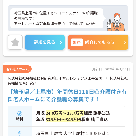
埼玉県上尾市に位置するショートステイでの介護職
の募集です！
アットホームな就業環境☆安心して働いていただけ
ます♪
ご興味ある方には、面接対策ポイントなど、さらに
詳細をお話しいたしますのでお気軽にご相談くださ
詳細を見る
無料
紹介してもらう
い。
有料老人ホーム
更新日：2026年07月24日
株式会社社会福祉総合研究所ロイヤルレジデンス上平公園
株式会社社
会福祉総合研究所
【埼玉県／上尾市】年間休日116日◎介護付き有
料老人ホームにて介護職の募集です！
月収
24.9万円～25.7万円
程度 諸手当込
給料
年収
335万円～345万円
程度 諸手当込
埼玉県 上尾市 大字上尾村１３９９番１