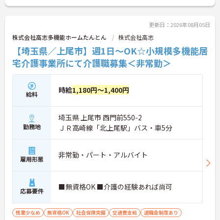
更新日：2026年08月05日
株式会社高志多機能ホームたんとん
株式会社高志
【埼玉県／上尾市】週1日～OK☆小規模多機能居
宅介護事業所にて介護職募集＜非常勤＞
時給
1,180円～1,400円
給料
埼玉県 上尾市 西門前550-2
勤務地
ＪＲ高崎線「北上尾駅」バス・車5分
非常勤・パート・アルバイト
雇用形態
■無資格OK ■介護の経験あれば尚可
応募要件
残業少なめ
無資格OK
社会保険完備
交通費支給
退職金制度あり