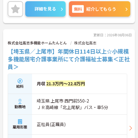
ステージに合わせた働き方が可能です。処遇改善手
当の全額還元や実績最大105万円の賞与に加え配偶
詳細を見る
無料
紹介してもらう
者1万円などの手厚い扶養手当をご用意しています。
独自の福利厚生制度によるお祝い金や宿泊費補助な
どスタッフの生活を支える制度も充実しています。
髪色やネイルも自由でご自身の個性を大切にしなが
らのびのびと働ける風通しの良い職場です。階層別
更新日：2026年08月06日
研修や資格取得支援制度が整っているため有資格者
株式会社高志多機能ホームたんとん
株式会社高志
の方がこれまでのご経験を活かしながら将来の管理
【埼玉県／上尾市】年間休日114日以上☆小規模
職やスペシャリストへと着実にキャリアアップを目
指せるやりがいのある環境です。
多機能居宅介護事業所にて介護福祉士募集＜正社
員＞
★おすすめPOINT★
【ワークライフバランスの充実】
・夜勤なしの日勤のみで年間休日119日を確保 ・リ
月収
21.3万円～22.8万円
フレッシュ休暇やこども休暇など特別休暇が充実
給料
・産休育休や産後パパ育休制度など子育て支援体制
が万全
埼玉県 上尾市 西門前550-2
【安心の高待遇と福利厚生】
・処遇改善手当を毎月および半期末手当として全額
勤務地
ＪＲ高崎線「北上尾駅」バス・車5分
還元 ・配偶者1万円や満18歳未満の子5千円の手厚
い扶養手当を支給
・結婚・出生・入学のお祝い金やヘルスチェック補
正社員(正職員)
雇用形態
助など独自の福利厚生制度を用意
【資格を活かせるキャリアアップ環境】