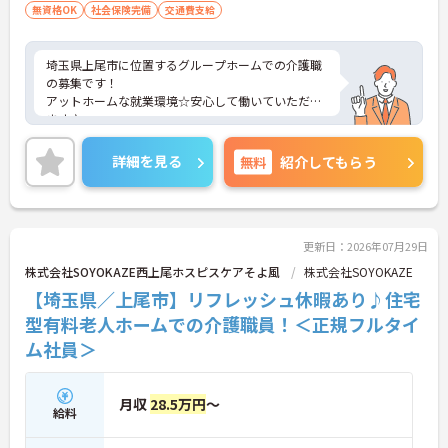
無資格OK
社会保険完備
交通費支給
埼玉県上尾市に位置するグループホームでの介護職
の募集です！
アットホームな就業環境☆安心して働いていただけ
ます♪
ご興味ある方には、面接対策ポイントなど、さらに
詳細をお話しいたしますのでお気軽にご相談くださ
詳細を見る
無料
紹介してもらう
い。
更新日：2026年07月29日
株式会社SOYOKAZE西上尾ホスピスケアそよ風
株式会社SOYOKAZE
【埼玉県／上尾市】リフレッシュ休暇あり♪住宅
型有料老人ホームでの介護職員！＜正規フルタイ
ム社員＞
月収
28.5万円
～
給料