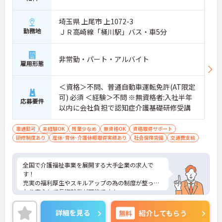
・賞与年2回に加え、施設運営への貢献やチームワ
ークを評価する特別報酬が支給される仕組みがあり
ます。
埼玉県 上尾市 上1072-3
・目に見える形で日々の努力がしっかりと還元され
勤務地
ＪＲ高崎線「桶川駅」バス・車5分
ることで、高いモチベーションを保ちながら将来的
な昇給を目指せます。
非常勤・パート・アルバイト
雇用形態
【自分らしいスタイルを大切にしながら、無理のな
いペースで働けます】
・清潔感と節度があれば髪色やネイルなどの制限が
＜資格＞不問、普通自動車運転免許(AT限定
ないため、ご自身の個性を尊重した働き方を叶えら
可) 必須 ＜経験＞不問 ※無資格者:入社半年
れます。
応募要件
以内に会社負担で認知症介護基礎研修受講
・月平均残業時間が少なく、年間17日のリフレッシ
ュ休暇も取得できる環境で、心身のゆとりを維持で
きます。
車通勤可
未経験OK
残業少なめ
無資格OK
資格取得サポート
研修制度あり
産休･育休･介護休暇取得実績あり
社会保険完備
交通費支給
【手厚い資格取得支援や継続雇用制度で、将来の安
心感が得られます】
・勤務時間内で受講可能な資格取得サポートが整備
全国で介護福祉事業を展開する大手企業の求人で
されているため、働きながら着実に認知症ケアの専
す！
門性を磨けます。
充実の福利厚生やスキルアップの為の制度が整って
・65歳の定年後も70歳まで勤務可能な再雇用制度が
おり安心して長期就業が可能です！
設けられており、一つの職場で安定して長く活躍し
ご興味ある方には、面接のポイントなど、さらに詳
続けることが可能です。
細をお話致しますのでお気軽にご相談ください。
詳細を見る
無料
紹介してもらう