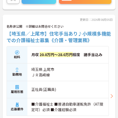
ご興味のある方には、面接対策ポイントなど、さら
に詳細をお話しいたしますのでお気軽にご相談くだ
さい！
更新日：2026年08月05日
名称非公開 ※詳細はお問合せください
【埼玉県／上尾市】住宅手当あり♪小規模多機能
での介護福祉士募集《介護・管理業務》
月収
20.0万円～28.0万円
程度 諸手当込み
給料
埼玉県 上尾市
勤務地
ＪＲ高崎線
正社員(正職員)
雇用形態
■介護福祉士 ■普通自動車運転免許（AT限
応募要件
定可）必須 ■介護経験必須