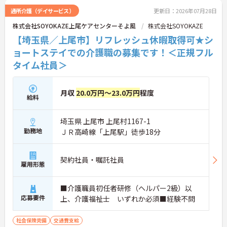
通所介護（デイサービス）
更新日：2026年07月28日
株式会社SOYOKAZE上尾ケアセンターそよ風
株式会社SOYOKAZE
【埼玉県／上尾市】リフレッシュ休暇取得可★シ
ョートステイでの介護職の募集です！＜正規フル
タイム社員＞
月収
20.0万円～23.0万円
程度
給料
埼玉県 上尾市 上尾村1167-1
勤務地
ＪＲ高崎線「上尾駅」徒歩18分
契約社員・嘱託社員
雇用形態
■介護職員初任者研修（ヘルパー2級）以
応募要件
上、介護福祉士 いずれか必須■経験不問
社会保険完備
交通費支給