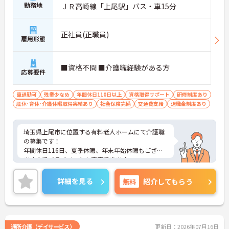
勤務地
ＪＲ高崎線「上尾駅」バス・車15分
正社員(正職員)
雇用形態
■資格不問 ■介護職経験がある方
応募要件
車通勤可
残業少なめ
年間休日110日以上
資格取得サポート
研修制度あり
産休･育休･介護休暇取得実績あり
社会保険完備
交通費支給
退職金制度あり
埼玉県上尾市に位置する有料老人ホームにて介護職
の募集です！
年間休日116日、夏季休暇、年末年始休暇もござい
ますのでプライベートも充実できます。
ご興味を持たれた方は、詳細等お伝えさせて頂きま
すのでお気軽にお問合せ下さい。
詳細を見る
無料
紹介してもらう
通所介護（デイサービス）
更新日：2026年07月16日