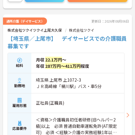
通所介護（デイサービス）
更新日：2026年08月06日
株式会社ツクイツクイ上尾大久保
株式会社ツクイ
【埼玉県／上尾市】 デイサービスでの介護職員
募集です
月収
22.1万円
～
給料
年収
287万円～411万円
程度
埼玉県 上尾市 上1072-3
勤務地
ＪＲ高崎線「桶川駅」バス・車5分
正社員(正職員)
雇用形態
＜資格＞介護職員初任者研修(旧ヘルパー2
級)以上 必須 普通自動車運転免許(AT限定
応募要件
可) 必須 ＜経験＞介護の実務経験1年以