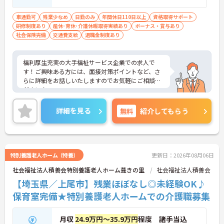
上 必須
車通勤可
残業少なめ
日勤のみ
年間休日110日以上
資格取得サポート
研修制度あり
産休･育休･介護休暇取得実績あり
ボーナス・賞与あり
社会保険完備
交通費支給
退職金制度あり
福利厚生充実の大手福祉サービス企業での求人で
す！ご興味ある方には、面接対策ポイントなど、さ
らに詳細をお話しいたしますのでお気軽にご相談く
ださい！
詳細を見る
無料
紹介してもらう
特別養護老人ホーム（特養）
更新日：2026年08月06日
社会福祉法人積善会特別養護老人ホーム葺きの里
社会福祉法人積善会
【埼玉県／上尾市】残業ほぼなし◎未経験OK♪
保育室完備★特別養護老人ホームでの介護職募集
月収
24.9万円～35.9万円
程度 諸手当込