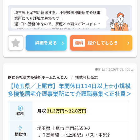
埼玉県上尾市に位置する、小規模多機能居宅介護事
業所にて介護職の募集です！
週1日～勤務OKなので、家庭との両立が叶います♪
ご興味のある方には、面接対策ポイントなど、さら
に詳細をお話しいたしますのでお気軽にご相談くだ
さい！
詳細を見る
無料
紹介してもらう
更新日：2026年08月05日
株式会社高志多機能ホームたんとん
株式会社高志
【埼玉県／上尾市】年間休日114日以上☆小規模
多機能居宅介護事業所にて介護職募集＜正社員＞
月収
21.3万円～22.8万円
給料
埼玉県 上尾市 西門前550-2
勤務地
ＪＲ高崎線「北上尾駅」バス・車5分