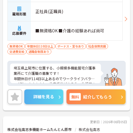
正社員(正職員)
雇用形態
■無資格OK ■介護の経験あれば尚可
応募要件
無資格OK
年間休日110日以上
ボーナス・賞与あり
社会保険完備
交通費支給
退職金制度あり
埼玉県上尾市に位置する、小規模多機能居宅介護事
業所にて介護職の募集です！
年間休日が114日以上あるのでワークライフバラン
スが叶います☆また、住宅手当がある為、生活面の
負担を軽減し、安心して長く勤務していただけます
◎
詳細を見る
無料
紹介してもらう
ご興味のある方には、面接対策ポイントなど、さら
に詳細をお話しいたしますのでお気軽にご相談くだ
さい！
更新日：2026年08月05日
株式会社高志多機能ホームたんとん原市
株式会社高志