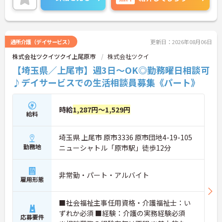
い。
通所介護（デイサービス）
更新日：2026年08月06日
株式会社ツクイツクイ上尾原市
株式会社ツクイ
【埼玉県／上尾市】週3日～OK◎勤務曜日相談可
♪デイサービスでの生活相談員募集《パート》
時給
1,287円～1,529円
給料
埼玉県 上尾市 原市3336 原市団地4-19-105
勤務地
ニューシャトル「原市駅」徒歩12分
非常勤・パート・アルバイト
雇用形態
■社会福祉主事任用資格・介護福祉士：い
ずれか必須 ■経験：介護の実務経験必須
応募要件