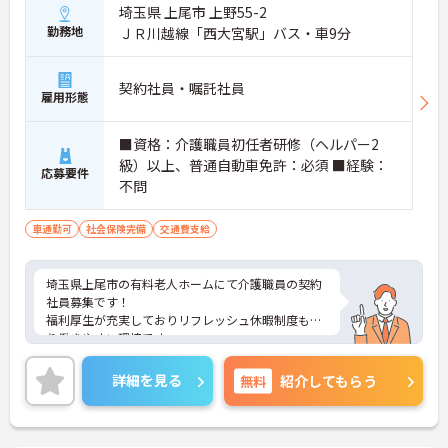
埼玉県 上尾市 上野55-2
勤務地
ＪＲ川越線「西大宮駅」バス・車9分
契約社員・嘱託社員
雇用形態
■資格：介護職員初任者研修（ヘルパー2
級）以上、普通自動車免許：必須 ■経験：
応募要件
不問
車通勤可
社会保険完備
交通費支給
埼玉県上尾市の有料老人ホームにて介護職員の契約
社員募集です！
福利厚生が充実しておりリフレッシュ休暇制度もあ
り働きやすい環境です。
ご興味のある方には、面接対策ポイントなどさらに
詳細をお話いたしますので、お気軽にご相談くださ
詳細を見る
無料
紹介してもらう
い。