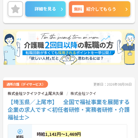
すぐに相談できる安心の体制が整っています。待遇
面では、賞与年2回に加え、日々の努力や売上への
詳細を見る
無料
紹介してもらう
寄与を評価する特別報酬が支給されるため、高いモ
チベーションを保ちながら勤務できる環境です。さ
らに、清潔感があれば髪色やネイルなどの規定がな
く、ご自身の個性を大切にしながら自分らしいスタ
イルで働くことができます。認知症ケアの専門性を
高めたい方にも最適な環境であり、手厚い研修体制
を通じて働きながらスキルアップを目指すことも可
能です。年間17日のリフレッシュ休暇や定年後の再
雇用制度など、長期的にキャリアを描ける福利厚生
も大きな魅力です。
★おすすめPOINT★
【チーム全体で情報を共有し、一人で抱え込まずに
働ける環境です】
通所介護（デイサービス）
更新日：2026年08月06日
・毎朝スタッフ全員で情報共有のミーティングを実
株式会社ツクイツクイ上尾大久保
株式会社ツクイ
施しているため、お客様の変化や業務連絡を細やか
【埼玉県／上尾市】 全国で福祉事業を展開する
に把握できます。
・困った時もすぐに相談してフォローし合える体制
企業の求人です＜初任者研修・実務者研修・介護
が整っているので、安心して業務に取り組むことが
福祉士＞
期待できます。
【独自の特別報酬制度により、確かな収入アップが
時給
1,141円～1,469円
見込めます】
給料