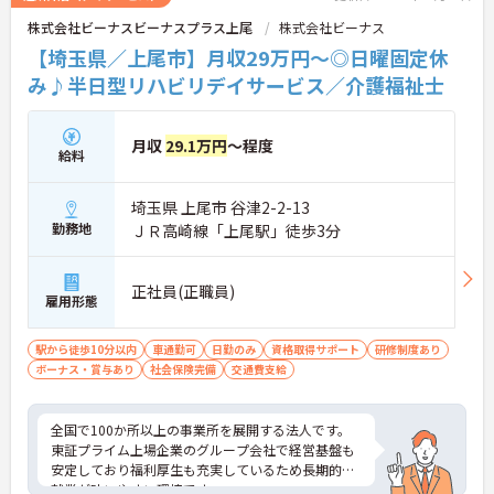
株式会社ビーナスビーナスプラス上尾
株式会社ビーナス
【埼玉県／上尾市】月収29万円～◎日曜固定休
み♪半日型リハビリデイサービス／介護福祉士
月収
29.1万円
～程度
給料
埼玉県 上尾市 谷津2-2-13
勤務地
ＪＲ高崎線「上尾駅」徒歩3分
正社員(正職員)
雇用形態
駅から徒歩10分以内
車通勤可
日勤のみ
資格取得サポート
研修制度あり
ボーナス・賞与あり
社会保険完備
交通費支給
全国で100か所以上の事業所を展開する法人です。
東証プライム上場企業のグループ会社で経営基盤も
安定しており福利厚生も充実しているため長期的な
就業が叶いやすい環境です。