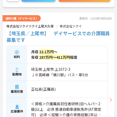
通所介護（デイサービス）
更新日：2026年08月06日
株式会社ツクイツクイ上尾大久保
株式会社ツクイ
【埼玉県／上尾市】 デイサービスでの介護職員
募集です
月収
22.1万円
～
給料
年収
287万円～411万円
程度
埼玉県 上尾市 上1072-3
勤務地
ＪＲ高崎線「桶川駅」バス・車5分
正社員(正職員)
雇用形態
＜資格＞介護職員初任者研修(旧ヘルパー2
級)以上 必須 普通自動車運転免許(AT限定
応募要件
可) 必須 ＜経験＞介護の実務経験1年以