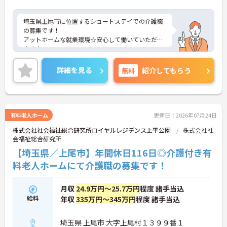
埼玉県上尾市に位置するショートステイでの介護職
の募集です！
アットホームな就業環境☆安心して働いていただけ
ます♪
ご興味ある方には、面接対策ポイントなど、さらに
詳細をお話しいたしますのでお気軽にご相談くださ
詳細を見る
無料
紹介してもらう
い。
有料老人ホーム
更新日：2026年07月24日
株式会社社会福祉総合研究所ロイヤルレジデンス上平公園
株式会社社
会福祉総合研究所
【埼玉県／上尾市】年間休日116日◎介護付き有
料老人ホームにて介護職の募集です！
月収
24.9万円～25.7万円
程度 諸手当込
給料
年収
335万円～345万円
程度 諸手当込
埼玉県 上尾市 大字上尾村１３９９番１