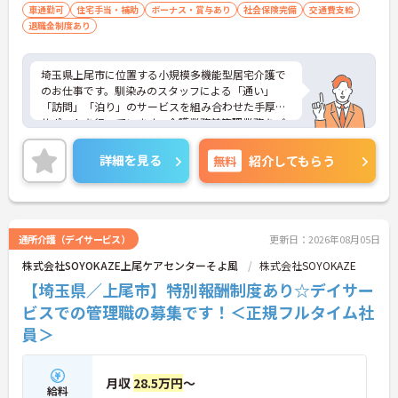
車通勤可
住宅手当・補助
ボーナス・賞与あり
社会保険完備
交通費支給
退職金制度あり
埼玉県上尾市に位置する小規模多機能型居宅介護で
のお仕事です。馴染みのスタッフによる「通い」
「訪問」「泊り」のサービスを組み合わせた手厚く
サポートを行っています。介護業務兼管理業務をご
担当いただきます。住宅手当等待遇面の良さも魅力
です。ご興味のある方には、面接対策ポイントな
詳細を見る
無料
紹介してもらう
ど、さらに詳細をお話しいたしますのでお気軽にご
相談ください！
通所介護（デイサービス）
更新日：2026年08月05日
株式会社SOYOKAZE上尾ケアセンターそよ風
株式会社SOYOKAZE
【埼玉県／上尾市】特別報酬制度あり☆デイサー
ビスでの管理職の募集です！＜正規フルタイム社
員＞
月収
28.5万円
～
給料