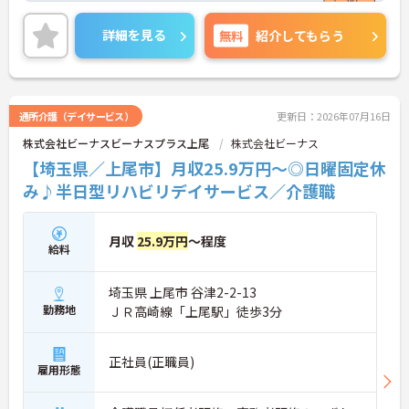
また、キャリアパス制度が整っているので、経験が
浅い方・ブランクがある方も高い目標をもって仕事
詳細を見る
無料
紹介してもらう
に取り組んでいただけます◎
ご興味ある方には、面接対策ポイントなど、さらに
詳細をお話しいたしますのでお気軽にご相談くださ
い！
通所介護（デイサービス）
更新日：2026年07月16日
株式会社ビーナスビーナスプラス上尾
株式会社ビーナス
【埼玉県／上尾市】月収25.9万円～◎日曜固定休
み♪半日型リハビリデイサービス／介護職
月収
25.9万円
～程度
給料
埼玉県 上尾市 谷津2-2-13
勤務地
ＪＲ高崎線「上尾駅」徒歩3分
正社員(正職員)
雇用形態