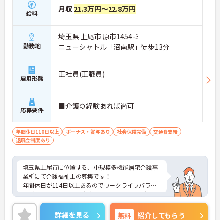
月収
21.3万円～22.8万円
給料
埼玉県 上尾市 原市1454-3
勤務地
ニューシャトル「沼南駅」徒歩13分
正社員(正職員)
雇用形態
■介護の経験あれば尚可
応募要件
年間休日110日以上
ボーナス・賞与あり
社会保険完備
交通費支給
退職金制度あり
埼玉県上尾市に位置する、小規模多機能居宅介護事
業所にて介護福祉士の募集です！
年間休日が114日以上あるのでワークライフバラン
スが叶います☆また、住宅手当がある為、生活面の
負担を軽減し、安心して長く勤務していただけます
◎
詳細を見る
無料
紹介してもらう