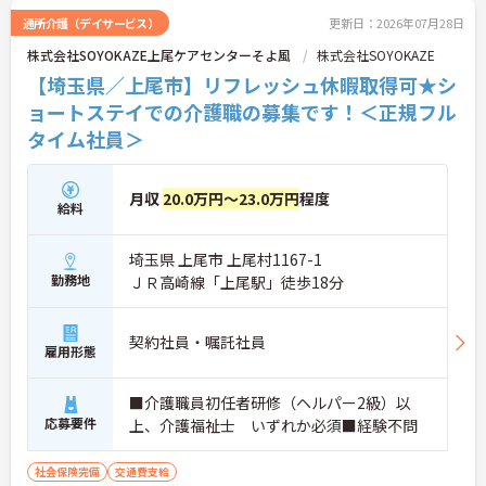
通所介護（デイサービス）
更新日：2026年07月28日
株式会社SOYOKAZE上尾ケアセンターそよ風
株式会社SOYOKAZE
【埼玉県／上尾市】リフレッシュ休暇取得可★シ
ョートステイでの介護職の募集です！＜正規フル
タイム社員＞
月収
20.0万円～23.0万円
程度
給料
埼玉県 上尾市 上尾村1167-1
勤務地
ＪＲ高崎線「上尾駅」徒歩18分
契約社員・嘱託社員
雇用形態
■介護職員初任者研修（ヘルパー2級）以
応募要件
上、介護福祉士 いずれか必須■経験不問
社会保険完備
交通費支給