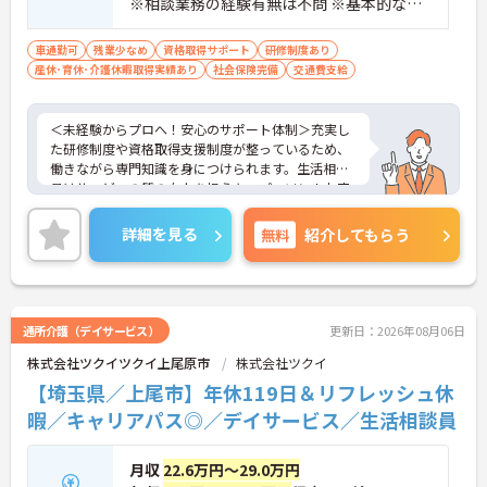
※相談業務の経験有無は不問 ※基本的なパ
ソコン操作スキル必須
車通勤可
残業少なめ
資格取得サポート
研修制度あり
産休･育休･介護休暇取得実績あり
社会保険完備
交通費支給
＜未経験からプロへ！安心のサポート体制＞充実し
た研修制度や資格取得支援制度が整っているため、
働きながら専門知識を身につけられます。生活相談
員はサービスの質の向上を担うキーパーソン！お客
様やご家族との関わりを通じて、自分自身の人間性
も磨いていけるやりがいのあるお仕事です。
詳細を見る
無料
紹介してもらう
＜夜勤なしでプライベートも充実！柔軟な働き方＞
勤務曜日は相談可能♪ライフスタイルに合わせた働
き方が可能です。産休・育休制度も整っており、長
く安心して働ける環境です。
通所介護（デイサービス）
更新日：2026年08月06日
株式会社ツクイツクイ上尾原市
株式会社ツクイ
【埼玉県／上尾市】年休119日＆リフレッシュ休
暇／キャリアパス◎／デイサービス／生活相談員
月収
22.6万円～29.0万円