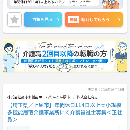
年間休日が114日以上あるのでワークライフバラン
スが叶います☆また、住宅手当がある為、生活面の
負担を軽減し、安心して長く勤務していただけます
◎
詳細を見る
無料
紹介してもらう
ご興味のある方には、面接対策ポイントなど、さら
に詳細をお話しいたしますのでお気軽にご相談くだ
さい！
更新日：2026年08月05日
株式会社高志多機能ホームたんとん原市
株式会社高志
【埼玉県／上尾市】年間休日114日以上☆小規模
多機能居宅介護事業所にて介護福祉士募集＜正社
員＞