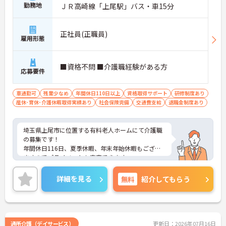
勤務地
ＪＲ高崎線「上尾駅」バス・車15分
正社員(正職員)
雇用形態
■資格不問 ■介護職経験がある方
応募要件
車通勤可
残業少なめ
年間休日110日以上
資格取得サポート
研修制度あり
産休･育休･介護休暇取得実績あり
社会保険完備
交通費支給
退職金制度あり
埼玉県上尾市に位置する有料老人ホームにて介護職
の募集です！
年間休日116日、夏季休暇、年末年始休暇もござい
ますのでプライベートも充実できます。
ご興味を持たれた方は、詳細等お伝えさせて頂きま
すのでお気軽にお問合せ下さい。
詳細を見る
無料
紹介してもらう
通所介護（デイサービス）
更新日：2026年07月16日