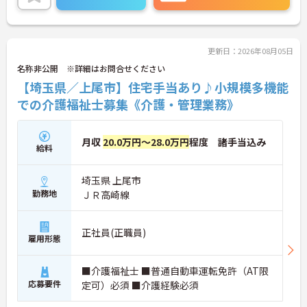
ご興味のある方には、面接対策ポイントなど、さら
に詳細をお話しいたしますのでお気軽にご相談くだ
さい！
更新日：2026年08月05日
名称非公開 ※詳細はお問合せください
【埼玉県／上尾市】住宅手当あり♪小規模多機能
での介護福祉士募集《介護・管理業務》
月収
20.0万円～28.0万円
程度 諸手当込み
給料
埼玉県 上尾市
勤務地
ＪＲ高崎線
正社員(正職員)
雇用形態
■介護福祉士 ■普通自動車運転免許（AT限
応募要件
定可）必須 ■介護経験必須