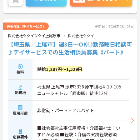
い。
通所介護（デイサービス）
更新日：2026年08月06日
株式会社ツクイツクイ上尾原市
株式会社ツクイ
【埼玉県／上尾市】週3日～OK◎勤務曜日相談可
♪デイサービスでの生活相談員募集《パート》
時給
1,287円～1,529円
給料
埼玉県 上尾市 原市3336 原市団地4-19-105
勤務地
ニューシャトル「原市駅」徒歩12分
非常勤・パート・アルバイト
雇用形態
■社会福祉主事任用資格・介護福祉士：い
ずれか必須 ■経験：介護の実務経験必須
応募要件