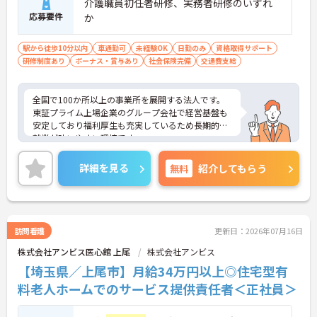
介護職員初任者研修、実務者研修のいずれ
応募要件
か
駅から徒歩10分以内
車通勤可
未経験OK
日勤のみ
資格取得サポート
研修制度あり
ボーナス・賞与あり
社会保険完備
交通費支給
全国で100か所以上の事業所を展開する法人です。
東証プライム上場企業のグループ会社で経営基盤も
安定しており福利厚生も充実しているため長期的な
就業が叶いやすい環境です。
また、キャリアパス制度が整っているので、経験が
浅い方・ブランクがある方も高い目標をもって仕事
詳細を見る
無料
紹介してもらう
に取り組んでいただけます◎
ご興味ある方には、面接対策ポイントなど、さらに
詳細をお話しいたしますのでお気軽にご相談くださ
い！
訪問看護
更新日：2026年07月16日
株式会社アンビス医心館 上尾
株式会社アンビス
【埼玉県／上尾市】月給34万円以上◎住宅型有
料老人ホームでのサービス提供責任者＜正社員＞