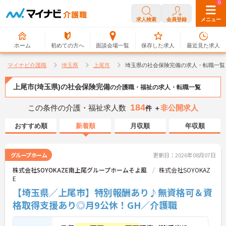
0
0
求人検索
会員登録
メニュー
ホーム
初めての方へ
面談会場一覧
保存した求人
最近見た求人
マイナビ介護職
埼玉県
上尾市
埼玉県の社会保険完備の求人・転職一覧
上尾市(埼玉県)の社会保険完備
の介護職・福祉の求人・転職一覧
184
この条件の介護・福祉求人数
非公開求人
件 ＋
おすすめ順
新着順
月収順
年収順
グループホーム
更新日：2026年08月07日
株式会社SOYOKAZE南上尾グループホームそよ風
株式会社SOYOKAZ
E
【埼玉県／上尾市】特別報酬あり♪無資格可＆資
格取得支援あり◎月9公休！GH／介護職