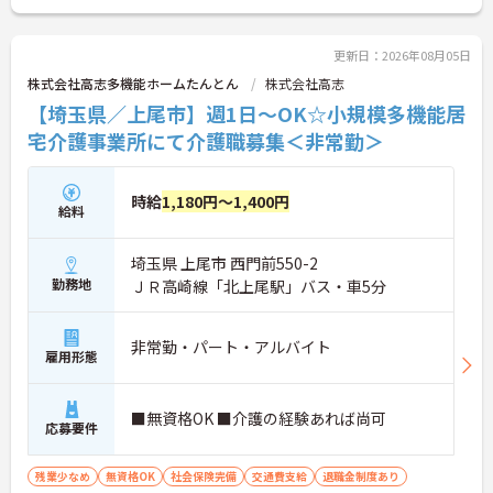
更新日：2026年08月05日
株式会社高志多機能ホームたんとん
株式会社高志
【埼玉県／上尾市】週1日～OK☆小規模多機能居
宅介護事業所にて介護職募集＜非常勤＞
時給
1,180円～1,400円
給料
埼玉県 上尾市 西門前550-2
勤務地
ＪＲ高崎線「北上尾駅」バス・車5分
非常勤・パート・アルバイト
雇用形態
■無資格OK ■介護の経験あれば尚可
応募要件
残業少なめ
無資格OK
社会保険完備
交通費支給
退職金制度あり