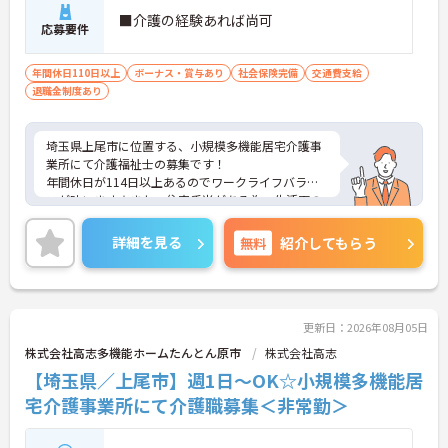
・公的資格取得や自己啓発支援制度を活用しスキル
■介護の経験あれば尚可
アップが可能
応募要件
・管理職や他職種への転換など多彩なキャリアプラ
ンを用意
年間休日110日以上
ボーナス・賞与あり
社会保険完備
交通費支給
・髪色やネイルなどが自由で個性を大切にできる社
退職金制度あり
風
埼玉県上尾市に位置する、小規模多機能居宅介護事
業所にて介護福祉士の募集です！
年間休日が114日以上あるのでワークライフバラン
スが叶います☆また、住宅手当がある為、生活面の
負担を軽減し、安心して長く勤務していただけます
◎
詳細を見る
無料
紹介してもらう
ご興味のある方には、面接対策ポイントなど、さら
に詳細をお話しいたしますのでお気軽にご相談くだ
さい！
更新日：2026年08月05日
株式会社高志多機能ホームたんとん原市
株式会社高志
【埼玉県／上尾市】週1日～OK☆小規模多機能居
宅介護事業所にて介護職募集＜非常勤＞