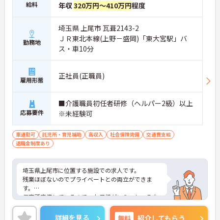
給料
年収
320万円～410万円
程度
埼玉県 上尾市 瓦葺2143-2
ＪＲ東北本線(上野－盛岡)「東大宮駅」バ
勤務地
ス・車10分
正社員(正職員)
雇用形態
■介護職員初任者研修（ヘルパー2級）以上
応募要件
※未経験可
車通勤可
託児所・育児補助
高収入
社会保険完備
交通費支給
退職金制度あり
埼玉県上尾市に位置する施設での求人です。
残業ほぼないのでプライベートとの両立ができま
す。
保育所完備しているので、お子様がいらっしゃる方
でも安心してご就業していただけます。
ご興味のある方は、お気軽にお問い合わせくださ
詳細を見る
無料
紹介してもらう