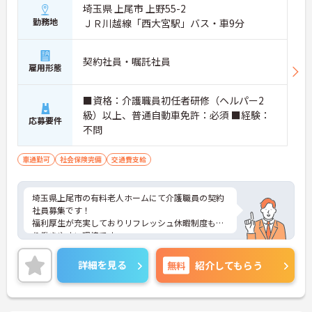
埼玉県 上尾市 上野55-2
勤務地
ＪＲ川越線「西大宮駅」バス・車9分
契約社員・嘱託社員
雇用形態
■資格：介護職員初任者研修（ヘルパー2
級）以上、普通自動車免許：必須 ■経験：
応募要件
不問
車通勤可
社会保険完備
交通費支給
埼玉県上尾市の有料老人ホームにて介護職員の契約
社員募集です！
福利厚生が充実しておりリフレッシュ休暇制度もあ
り働きやすい環境です。
ご興味のある方には、面接対策ポイントなどさらに
詳細をお話いたしますので、お気軽にご相談くださ
詳細を見る
無料
紹介してもらう
い。