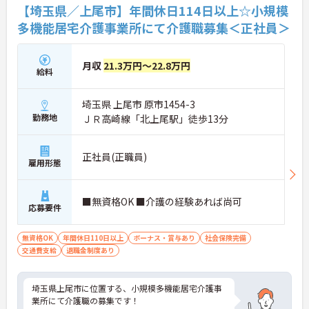
【埼玉県／上尾市】年間休日114日以上☆小規模
多機能居宅介護事業所にて介護職募集＜正社員＞
月収
21.3万円～22.8万円
給料
埼玉県 上尾市 原市1454-3
勤務地
ＪＲ高崎線「北上尾駅」徒歩13分
正社員(正職員)
雇用形態
■無資格OK ■介護の経験あれば尚可
応募要件
無資格OK
年間休日110日以上
ボーナス・賞与あり
社会保険完備
交通費支給
退職金制度あり
埼玉県上尾市に位置する、小規模多機能居宅介護事
業所にて介護職の募集です！