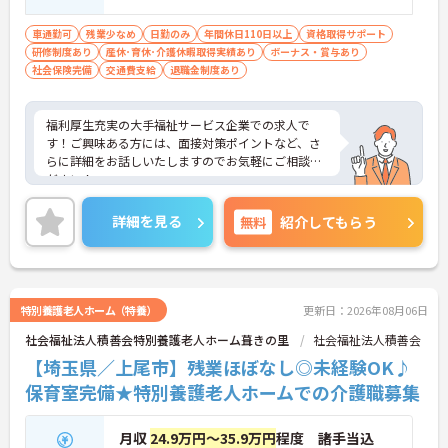
上 必須
車通勤可
残業少なめ
日勤のみ
年間休日110日以上
資格取得サポート
研修制度あり
産休･育休･介護休暇取得実績あり
ボーナス・賞与あり
社会保険完備
交通費支給
退職金制度あり
福利厚生充実の大手福祉サービス企業での求人で
す！ご興味ある方には、面接対策ポイントなど、さ
らに詳細をお話しいたしますのでお気軽にご相談く
ださい！
詳細を見る
無料
紹介してもらう
特別養護老人ホーム（特養）
更新日：2026年08月06日
社会福祉法人積善会特別養護老人ホーム葺きの里
社会福祉法人積善会
【埼玉県／上尾市】残業ほぼなし◎未経験OK♪
保育室完備★特別養護老人ホームでの介護職募集
月収
24.9万円～35.9万円
程度 諸手当込