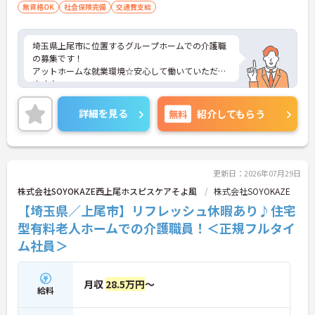
無資格OK
社会保険完備
交通費支給
埼玉県上尾市に位置するグループホームでの介護職
の募集です！
アットホームな就業環境☆安心して働いていただけ
ます♪
ご興味ある方には、面接対策ポイントなど、さらに
詳細をお話しいたしますのでお気軽にご相談くださ
詳細を見る
無料
紹介してもらう
い。
更新日：2026年07月29日
株式会社SOYOKAZE西上尾ホスピスケアそよ風
株式会社SOYOKAZE
【埼玉県／上尾市】リフレッシュ休暇あり♪住宅
型有料老人ホームでの介護職員！＜正規フルタイ
ム社員＞
月収
28.5万円
～
給料