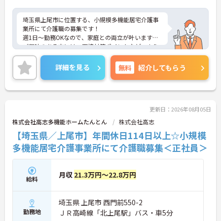
埼玉県上尾市に位置する、小規模多機能居宅介護事
業所にて介護職の募集です！
週1日～勤務OKなので、家庭との両立が叶います♪
ご興味のある方には、面接対策ポイントなど、さら
に詳細をお話しいたしますのでお気軽にご相談くだ
さい！
詳細を見る
無料
紹介してもらう
更新日：2026年08月05日
株式会社高志多機能ホームたんとん
株式会社高志
【埼玉県／上尾市】年間休日114日以上☆小規模
多機能居宅介護事業所にて介護職募集＜正社員＞
月収
21.3万円～22.8万円
給料
埼玉県 上尾市 西門前550-2
勤務地
ＪＲ高崎線「北上尾駅」バス・車5分