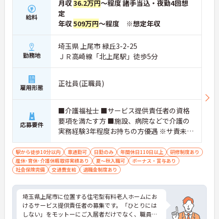
月収
36.2万円
～程度 諸手当込・夜勤4回想
定
給料
年収
509万円
～程度 ※想定年収
埼玉県 上尾市 緑丘3-2-25
勤務地
ＪＲ高崎線「北上尾駅」徒歩5分
正社員(正職員)
雇用形態
■介護福祉士 ■サービス提供責任者の資格
要項を満たす方 ■施設、病院などで介護の
応募要件
実務経験3年程度お持ちの方優遇 ※サ責未経
験スタートの実績多数
駅から徒歩10分以内
車通勤可
日勤のみ
年間休日110日以上
研修制度あり
産休･育休･介護休暇取得実績あり
夏～秋入職可
ボーナス・賞与あり
社会保険完備
交通費支給
退職金制度あり
埼玉県上尾市に位置する住宅型有料老人ホームにお
けるサービス提供責任者の募集です。「ひとりには
しない」をモットーにご入居者だけでなく、職員に