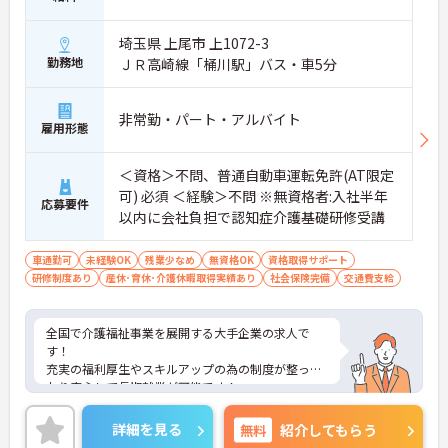
・賞与年2回に加え、施設運営への貢献やチームワ
ークを評価する特別報酬が支給される仕組みがあり
ます。
埼玉県 上尾市 上1072-3
・目に見える形で日々の努力がしっかりと還元され
勤務地
ＪＲ高崎線「桶川駅」バス・車5分
ることで、高いモチベーションを保ちながら将来的
な昇給を目指せます。
非常勤・パート・アルバイト
雇用形態
【自分らしいスタイルを大切にしながら、無理のな
いペースで働けます】
・清潔感と節度があれば髪色やネイルなどの制限が
＜資格＞不問、普通自動車運転免許(AT限定
ないため、ご自身の個性を尊重した働き方を叶えら
可) 必須 ＜経験＞不問 ※無資格者:入社半年
れます。
応募要件
以内に会社負担で認知症介護基礎研修受講
・月平均残業時間が少なく、年間17日のリフレッシ
ュ休暇も取得できる環境で、心身のゆとりを維持で
きます。
車通勤可
未経験OK
残業少なめ
無資格OK
資格取得サポート
研修制度あり
産休･育休･介護休暇取得実績あり
社会保険完備
交通費支給
【手厚い資格取得支援や継続雇用制度で、将来の安
心感が得られます】
・勤務時間内で受講可能な資格取得サポートが整備
全国で介護福祉事業を展開する大手企業の求人で
されているため、働きながら着実に認知症ケアの専
す！
門性を磨けます。
充実の福利厚生やスキルアップの為の制度が整って
・65歳の定年後も70歳まで勤務可能な再雇用制度が
おり安心して長期就業が可能です！
設けられており、一つの職場で安定して長く活躍し
ご興味ある方には、面接のポイントなど、さらに詳
続けることが可能です。
細をお話致しますのでお気軽にご相談ください。
詳細を見る
無料
紹介してもらう