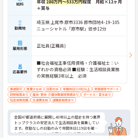
年収
288万円～533万円
程度 月給×12ヶ月
給料
＋賞与
埼玉県 上尾市 原市3336 原市団地4-19-105
勤務地
ニューシャトル「原市駅」徒歩12分
正社員(正職員)
雇用形態
■社会福祉主事任用資格・介護福祉士：い
ずれかの資格必須 ■経験：生活相談員業務
応募要件
の実務経験3年以上 必須
車通勤可
残業少なめ
日勤のみ
年間休日110日以上
資格取得サポート
研修制度あり
産休･育休･介護休暇取得実績あり
ボーナス・賞与あり
社会保険完備
交通費支給
退職金制度あり
全国47都道府県に展開し40年以上の歴史を持つ業界
トップクラスの安定法人で生活相談員を募集してい
ます。夜勤なしの日勤のみで年間休日119日を確保
しておりリフレッシュ休暇やこども休暇などライフ