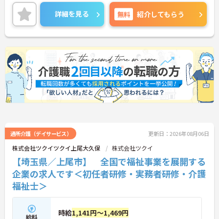
すぐに相談できる安心の体制が整っています。待遇
面では、賞与年2回に加え、日々の努力や売上への
詳細を見る
無料
紹介してもらう
寄与を評価する特別報酬が支給されるため、高いモ
チベーションを保ちながら勤務できる環境です。さ
らに、清潔感があれば髪色やネイルなどの規定がな
く、ご自身の個性を大切にしながら自分らしいスタ
イルで働くことができます。認知症ケアの専門性を
高めたい方にも最適な環境であり、手厚い研修体制
を通じて働きながらスキルアップを目指すことも可
能です。年間17日のリフレッシュ休暇や定年後の再
雇用制度など、長期的にキャリアを描ける福利厚生
も大きな魅力です。
★おすすめPOINT★
【チーム全体で情報を共有し、一人で抱え込まずに
働ける環境です】
通所介護（デイサービス）
更新日：2026年08月06日
・毎朝スタッフ全員で情報共有のミーティングを実
株式会社ツクイツクイ上尾大久保
株式会社ツクイ
施しているため、お客様の変化や業務連絡を細やか
【埼玉県／上尾市】 全国で福祉事業を展開する
に把握できます。
・困った時もすぐに相談してフォローし合える体制
企業の求人です＜初任者研修・実務者研修・介護
が整っているので、安心して業務に取り組むことが
福祉士＞
期待できます。
【独自の特別報酬制度により、確かな収入アップが
時給
1,141円～1,469円
見込めます】
給料