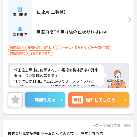
正社員(正職員)
雇用形態
■無資格OK ■介護の経験あれば尚可
応募要件
無資格OK
年間休日110日以上
ボーナス・賞与あり
社会保険完備
交通費支給
退職金制度あり
埼玉県上尾市に位置する、小規模多機能居宅介護事
業所にて介護職の募集です！
年間休日が114日以上あるのでワークライフバラン
スが叶います☆また、住宅手当がある為、生活面の
負担を軽減し、安心して長く勤務していただけます
◎
詳細を見る
無料
紹介してもらう
ご興味のある方には、面接対策ポイントなど、さら
に詳細をお話しいたしますのでお気軽にご相談くだ
さい！
更新日：2026年08月05日
株式会社高志多機能ホームたんとん原市
株式会社高志