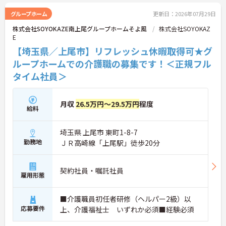
グループホーム
更新日：2026年07月29日
株式会社SOYOKAZE南上尾グループホームそよ風
株式会社SOYOKAZ
E
【埼玉県／上尾市】リフレッシュ休暇取得可★グ
ループホームでの介護職の募集です！＜正規フル
タイム社員＞
月収
26.5万円～29.5万円
程度
給料
埼玉県 上尾市 東町1-8-7
勤務地
ＪＲ高崎線「上尾駅」徒歩20分
契約社員・嘱託社員
雇用形態
■介護職員初任者研修（ヘルパー2級）以
応募要件
上、介護福祉士 いずれか必須■経験必須