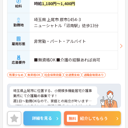
時給
1,180円～1,400円
給料
埼玉県 上尾市 原市1454-3
勤務地
ニューシャトル「沼南駅」徒歩13分
非常勤・パート・アルバイト
雇用形態
■無資格OK ■介護の経験あれば尚可
応募要件
残業少なめ
無資格OK
社会保険完備
交通費支給
退職金制度あり
埼玉県上尾市に位置する、小規模多機能居宅介護事
業所にて介護職の募集です！
週1日～勤務OKなので、家庭との両立が叶います♪
ご興味のある方には、面接対策ポイントなど、さら
に詳細をお話しいたしますのでお気軽にご相談くだ
さい！
詳細を見る
無料
紹介してもらう