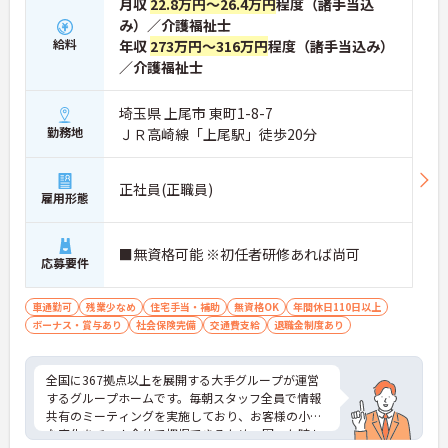
月収
22.8万円～26.4万円
程度（諸手当込
み）／介護福祉士
給料
年収
273万円～316万円
程度（諸手当込み）
／介護福祉士
埼玉県 上尾市 東町1-8-7
勤務地
ＪＲ高崎線「上尾駅」徒歩20分
正社員(正職員)
雇用形態
■無資格可能 ※初任者研修あれば尚可
応募要件
車通勤可
残業少なめ
住宅手当・補助
無資格OK
年間休日110日以上
ボーナス・賞与あり
社会保険完備
交通費支給
退職金制度あり
全国に367拠点以上を展開する大手グループが運営
するグループホームです。毎朝スタッフ全員で情報
共有のミーティングを実施しており、お客様の小さ
な変化をチーム全体で把握できるため、困った時も