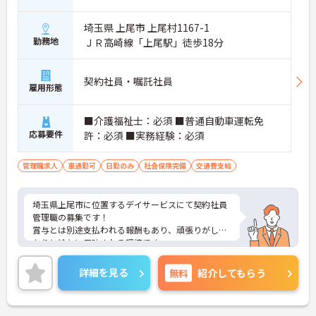
埼玉県 上尾市 上尾村1167-1
勤務地
ＪＲ高崎線「上尾駅」徒歩18分
契約社員・嘱託社員
雇用形態
■介護福祉士：必須 ■普通自動車運転免
応募要件
許：必須 ■実務経験：必須
管理職求人
車通勤可
日勤のみ
社会保険完備
交通費支給
埼玉県上尾市に位置するデイサービスにて契約社員
管理職の募集です！
賞与とは別途支払われる報酬もあり、頑張りがしっ
かりと給与に反映される環境です。
ご興味ある方には、面接対策ポイントなど、さらに
詳細をお話しいたしますのでお気軽にご相談くださ
詳細を見る
無料
紹介してもらう
い！