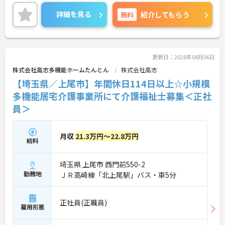
ステージに合わせた働き方が可能です。処遇改善手
当の全額還元や実績最大105万円の賞与に加え配偶
詳細を見る
無料
紹介してもらう
者1万円などの手厚い扶養手当をご用意しています。
独自の福利厚生制度によるお祝い金や宿泊費補助な
どスタッフの生活を支える制度も充実しています。
髪色やネイルも自由でご自身の個性を大切にしなが
らのびのびと働ける風通しの良い職場です。階層別
更新日：2026年08月06日
研修や資格取得支援制度が整っているため有資格者
株式会社高志多機能ホームたんとん
株式会社高志
の方がこれまでのご経験を活かしながら将来の管理
【埼玉県／上尾市】年間休日114日以上☆小規模
職やスペシャリストへと着実にキャリアアップを目
指せるやりがいのある環境です。
多機能居宅介護事業所にて介護福祉士募集＜正社
員＞
★おすすめPOINT★
【ワークライフバランスの充実】
・夜勤なしの日勤のみで年間休日119日を確保 ・リ
月収
21.3万円～22.8万円
フレッシュ休暇やこども休暇など特別休暇が充実
給料
・産休育休や産後パパ育休制度など子育て支援体制
が万全
埼玉県 上尾市 西門前550-2
【安心の高待遇と福利厚生】
・処遇改善手当を毎月および半期末手当として全額
勤務地
ＪＲ高崎線「北上尾駅」バス・車5分
還元 ・配偶者1万円や満18歳未満の子5千円の手厚
い扶養手当を支給
・結婚・出生・入学のお祝い金やヘルスチェック補
正社員(正職員)
雇用形態
助など独自の福利厚生制度を用意
【資格を活かせるキャリアアップ環境】