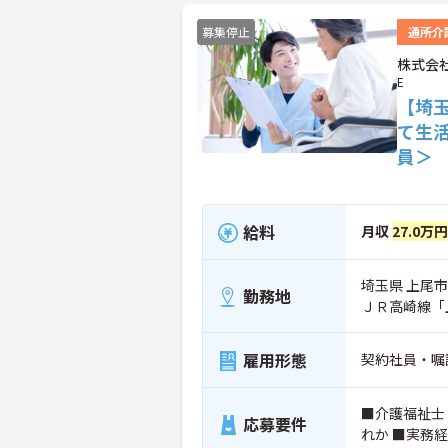
募集停止
通所介
株式会社
E
【埼
て生
員＞
給料
月収
27.0万円
埼玉県 上尾市 
勤務地
ＪＲ高崎線「
雇用形態
契約社員・嘱
■介護福祉士
応募要件
れか ■実務