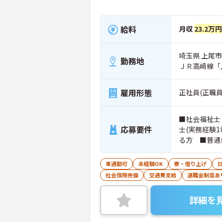
給料
月収
23.2万円
埼玉県 上尾市 
勤務地
ＪＲ高崎線「
雇用形態
正社員(正職員
■社会福祉士
応募要件
士(実務経験
る方 ■普通
を3科目以上
方もご応募可
車通勤可
未経験OK
寮・借り上げ
社会保険完備
交通費支給
退職金制度あ
詳細を