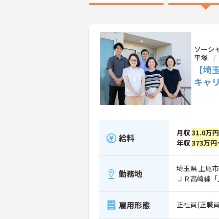
ソーシ
平塚
【埼玉
キャ
月収
31.0万
給料
年収
373万円
埼玉県 上尾市 
勤務地
ＪＲ高崎線「
雇用形態
正社員(正職員