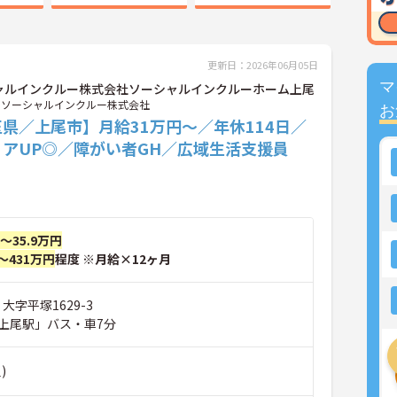
更新日：2026年06月05日
マ
ャルインクルー株式会社ソーシャルインクルーホーム上尾
ソーシャルインクルー株式会社
お
県／上尾市】月給31万円～／年休114日／
リアUP◎／障がい者GH／広域生活支援員
円～35.9万円
～431万円
程度 ※月給×12ヶ月
大字平塚1629-3
上尾駅」バス・車7分
)