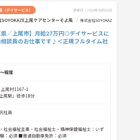
護（デイサービス）
更新日：2026年08月05日
SOYOKAZE上尾ケアセンターそよ風
株式会社SOYOKAZ
玉県／上尾市】月給27万円◎デイサービスに
活相談員のお仕事です♪＜正規フルタイム社
～程度
上尾村1167-1
上尾駅」徒歩18分
託社員
・社会福祉主事・社会福祉士・精神保健福祉士：いず
経験：必須 ■普通自動車免許：必須