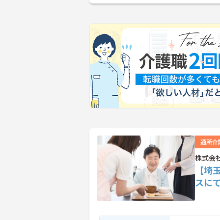
通所介
株式会社
【埼
スに