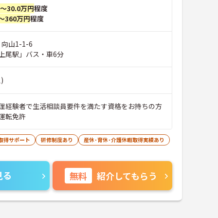
円～30.0万円
程度
～360万円
程度
向山1-1-6
上尾駅」バス・車6分
)
理経験者で生活相談員要件を満たす資格をお持ちの方
運転免許
取得サポート
研修制度あり
産休･育休･介護休暇取得実績あり
見る
無料
紹介してもらう