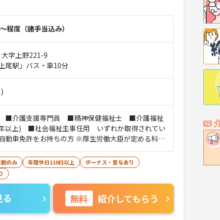
～程度（諸手当込み）
大字上野221-9
上尾駅」バス・車10分
)
 ■介護支援専門員 ■精神保健福祉士 ■介護福祉
1年以上) ■社会福祉主事任用 いずれか取得されてい
自動車免許をお持ちの方 ※厚生労働大臣が定める科目
履修していることが成績証明書の提示にて認められる
能です。
日勤のみ
年間休日110日以上
ボーナス・賞与あり
り
見る
無料
紹介してもらう