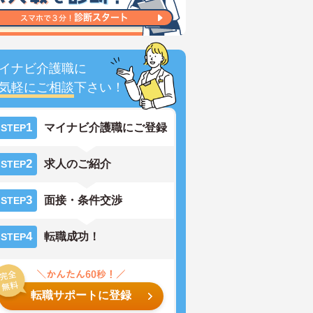
イナビ介護職に
気軽にご相談
下さい！
1
マイナビ介護職にご登録
STEP
2
求人のご紹介
STEP
3
面接・条件交渉
STEP
4
転職成功！
STEP
転職サポートに登録