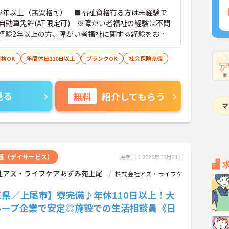
2年以上（無資格可） ■福祉資格有る方は未経験で
自動車免許(AT限定可) ※障がい者福祉の経験は不問
経験2年以上の方、障がい者福祉に関する経験をお持
格OK
年間休日110日以上
ブランクOK
社会保険完備
見る
無料
紹介してもらう
護（デイサービス）
更新日：2026年05月21日
社アズ・ライフケアあずみ苑上尾
株式会社アズ・ライフケ
玉県／上尾市】寮完備♪年休110日以上！大
ループ企業で安定◎施設での生活相談員《日