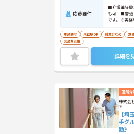
■介護職経験
応募要件
も可 ■普通
です。※実務
ちの方大歓迎
車通勤可
未経験OK
残業少なめ
無資
交通費支給
詳細を
通所介
株式会
ア
【埼
手グ
勤》