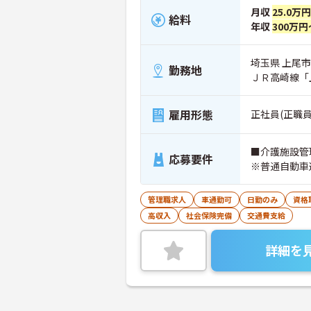
月収
25.0万
給料
年収
300万円
埼玉県 上尾市 
勤務地
ＪＲ高崎線「
雇用形態
正社員(正職員
■介護施設管
応募要件
※普通自動車
管理職求人
車通勤可
日勤のみ
資格
高収入
社会保険完備
交通費支給
詳細を