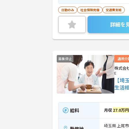
日勤のみ
社会保険完備
交通費支給
詳細を
募集停止
通所介
株式会社
E
【埼
生活
給料
月収
27.0万円
埼玉県 上尾市 
勤務地