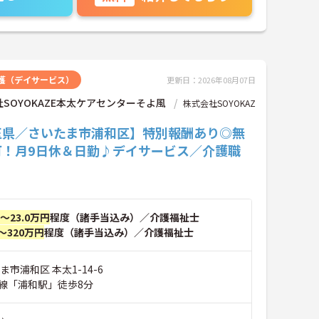
護（デイサービス）
更新日：2026年08月07日
SOYOKAZE本太ケアセンターそよ風
株式会社SOYOKAZ
玉県／さいたま市浦和区】特別報酬あり◎無
可！月9日休＆日勤♪デイサービス／介護職
円～23.0万円
程度（諸手当込み）／介護福祉士
～320万円
程度（諸手当込み）／介護福祉士
ま市浦和区 本太1-14-6
線「浦和駅」徒歩8分