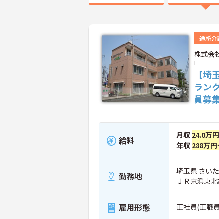
通所介
株式会社
E
【埼
ラン
員募
月収
24.0万
給料
年収
288万円
埼玉県 さいた
勤務地
ＪＲ京浜東北
雇用形態
正社員(正職員