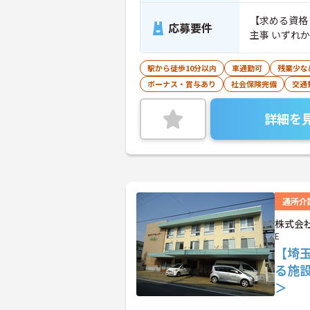
【求める資格
応募要件
主事 いずれ
駅から徒歩10分以内
車通勤可
残業少な
ボーナス・賞与あり
社会保険完備
交通
詳細を
通所介
株式会社
E
【埼
る施
＞