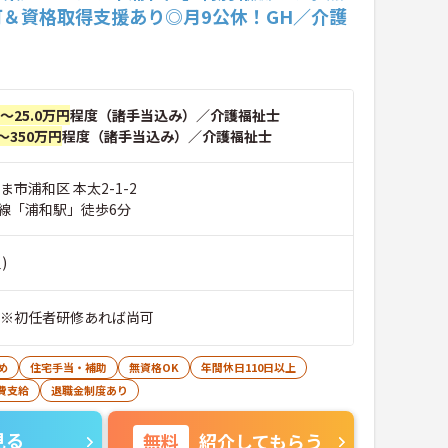
可＆資格取得支援あり◎月9公休！GH／介護
円～25.0万円
程度（諸手当込み）／介護福祉士
～350万円
程度（諸手当込み）／介護福祉士
ま市浦和区 本太2-1-2
線「浦和駅」徒歩6分
)
 ※初任者研修あれば尚可
め
住宅手当・補助
無資格OK
年間休日110日以上
費支給
退職金制度あり
見る
無料
紹介してもらう