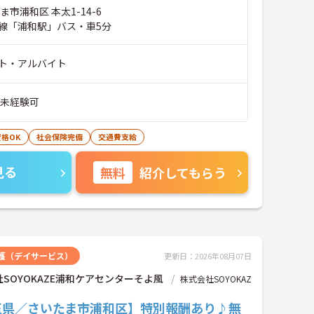
ま市浦和区 本太1-14-6
線「浦和駅」バス・車5分
ト・アルバイト
※未経験可
格OK
社会保険完備
交通費支給
見る
無料
紹介してもらう
護（デイサービス）
更新日：2026年08月07日
SOYOKAZE浦和ケアセンターそよ風
株式会社SOYOKAZ
玉県／さいたま市浦和区】特別報酬あり♪無