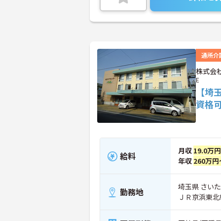
通所介
株式会社
E
【埼
資格
月収
19.0万
給料
年収
260万円
埼玉県 さいた
勤務地
ＪＲ京浜東北