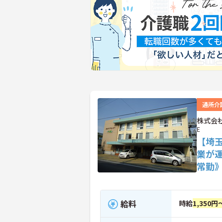
通所介
株式会社
E
【埼
業が
常勤
給料
時給
1,350円