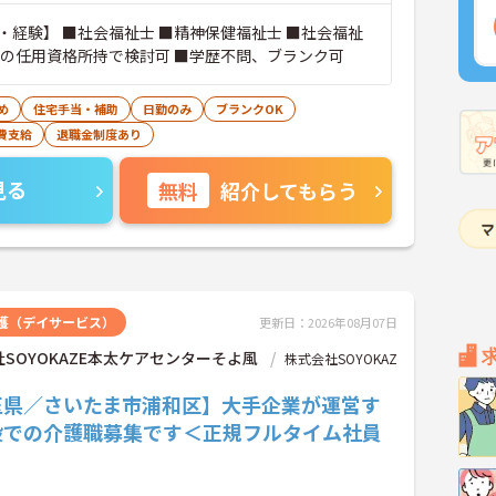
・経験】 ■社会福祉士 ■精神保健福祉士 ■社会福祉
かの任用資格所持で検討可 ■学歴不問、ブランク可
め
住宅手当・補助
日勤のみ
ブランクOK
費支給
退職金制度あり
見る
無料
紹介してもらう
護（デイサービス）
更新日：2026年08月07日
SOYOKAZE本太ケアセンターそよ風
株式会社SOYOKAZ
玉県／さいたま市浦和区】大手企業が運営す
設での介護職募集です＜正規フルタイム社員