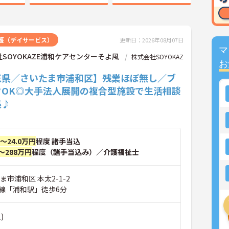
護（デイサービス）
更新日：2026年08月07日
マ
SOYOKAZE浦和ケアセンターそよ風
株式会社SOYOKAZ
お
玉県／さいたま市浦和区】残業ほぼ無し／ブ
クOK◎大手法人展開の複合型施設で生活相談
集♪
円～24.0万円
程度 諸手当込
～288万円
程度（諸手当込み）／介護福祉士
ま市浦和区 本太2-1-2
線「浦和駅」徒歩6分
)