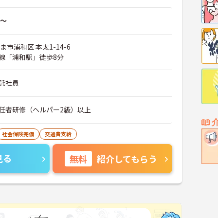
～
ま市浦和区 本太1-14-6
線「浦和駅」徒歩8分
託社員
任者研修（ヘルパー2級）以上
社会保険完備
交通費支給
見る
無料
紹介してもらう