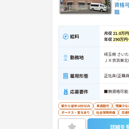
資格
職
月収
21.0万
給料
年収
290万円
埼玉県 さいた
勤務地
ＪＲ京浜東北
雇用形態
正社員(正職員
応募要件
■無資格可能
駅から徒歩10分以内
車通勤可
残業少な
ボーナス・賞与あり
社会保険完備
交通
詳細を