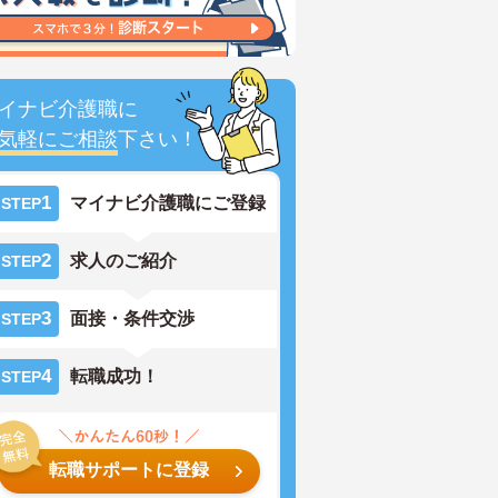
イナビ介護職に
気軽にご相談
下さい！
1
マイナビ介護職にご登録
STEP
2
求人のご紹介
STEP
3
面接・条件交渉
STEP
4
転職成功！
STEP
転職サポートに登録