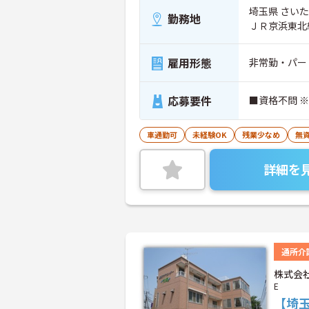
埼玉県 さいた
勤務地
ＪＲ京浜東北
雇用形態
非常勤・パー
応募要件
■資格不問 
車通勤可
未経験OK
残業少なめ
無資
詳細を
通所介
株式会社
E
【埼