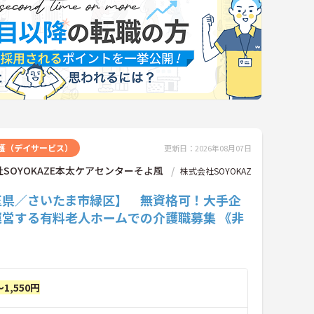
護（デイサービス）
更新日：2026年08月07日
SOYOKAZE本太ケアセンターそよ風
株式会社SOYOKAZ
玉県／さいたま市緑区】 無資格可！大手企
運営する有料老人ホームでの介護職募集 《非
》
～1,550円