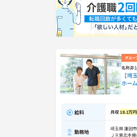
グルー
名称非
【埼
ホー
給料
月収
18.2万
埼玉県 蓮田市
勤務地
ＪＲ東北本線