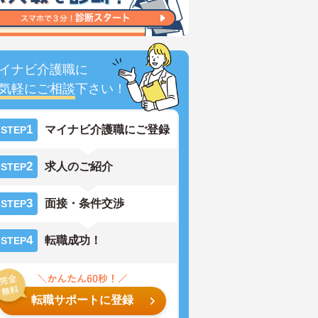
イナビ介護職に
気軽にご相談
下さい！
1
マイナビ介護職にご登録
STEP
2
求人のご紹介
STEP
3
面接・条件交渉
STEP
4
転職成功！
STEP
転職サポートに登録