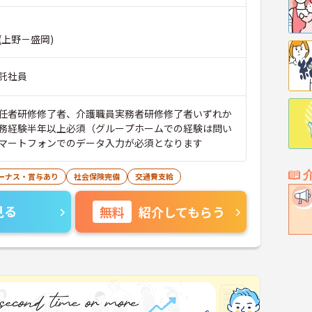
(上野－盛岡)
託社員
任者研修修了者、介護職員実務者研修修了者いずれか
務経験半年以上必須（グループホームでの経験は問い
マートフォンでのデータ入力が必須となります
ーナス・賞与あり
社会保険完備
交通費支給
見る
無料
紹介してもらう