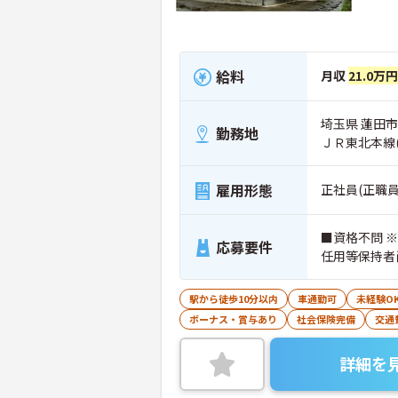
給料
月収
21.0万
埼玉県 蓮田市 
勤務地
ＪＲ東北本線
雇用形態
正社員(正職員
■資格不問 
応募要件
任用等保持者尚
駅から徒歩10分以内
車通勤可
未経験O
ボーナス・賞与あり
社会保険完備
交通
詳細を