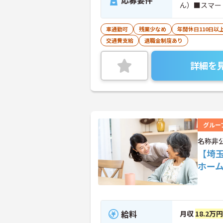
応募要件
ん）■スマー
車通勤可
残業少なめ
年間休日110日以
交通費支給
退職金制度あり
詳細を
グルー
名称非
【埼
ホー
給料
月収
18.2万