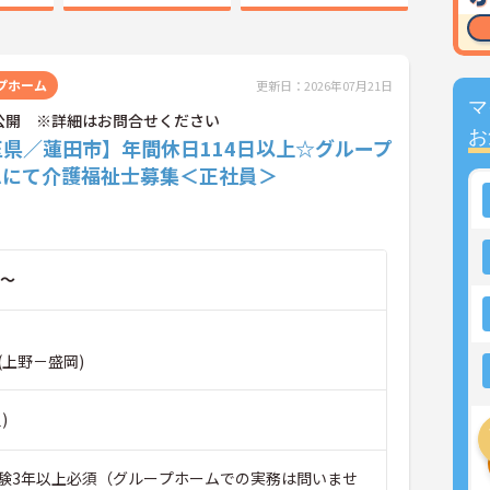
プホーム
更新日：2026年07月21日
マ
公開 ※詳細はお問合せください
お
玉県／蓮田市】年間休日114日以上☆グループ
ムにて介護福祉士募集＜正社員＞
～
(上野－盛岡)
)
験3年以上必須（グループホームでの実務は問いませ