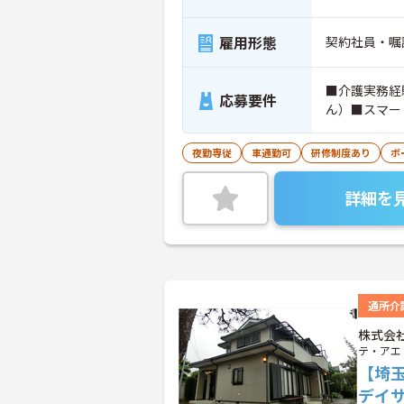
雇用形態
契約社員・嘱
■介護実務経
応募要件
ん）■スマー
夜勤専従
車通勤可
研修制度あり
ボ
詳細を
通所介
株式会
テ・アエ
【埼
デイ