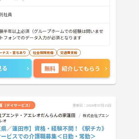
託社員
験半年以上必須（グループホームでの経験は問いませ
トフォンでのデータ入力が必須となります
ーナス・賞与あり
社会保険完備
交通費支給
見る
無料
紹介してもらう
護（デイサービス）
更新日：2026年07月15日
社プエンテ・アエレオだんらんの家蓮田
株式会社プエン
レオ
玉県／蓮田市】資格・経験不問！《駅チカ》
サービスでの介護職募集＜日勤・常勤＞