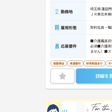
埼玉県 蓮田市
勤務地
ＪＲ東北本線
雇用形態
契約社員・嘱
■介護職員初
応募要件
必須■介護実
ません）■ス
夜勤専従
車通勤可
研修制度あり
ボ
詳細を