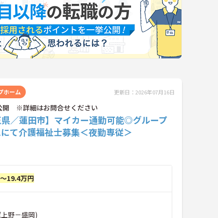
プホーム
更新日：2026年07月16日
公開 ※詳細はお問合せください
玉県／蓮田市】マイカー通勤可能◎グループ
ムにて介護福祉士募集＜夜勤専従＞
円～19.4万円
(上野－盛岡)