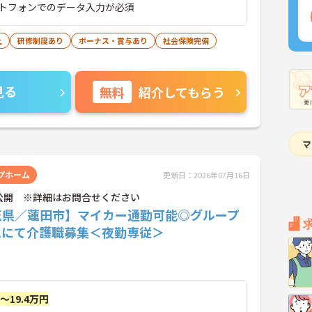
トフォンでのデータ入力が必須
上
研修制度あり
ボーナス・賞与あり
社会保険完備
見る
無料
紹介してもらう
プホーム
更新日：2026年07月16日
公開 ※詳細はお問合せください
玉県／蓮田市】マイカー通勤可能◎グループ
ムにて介護職募集＜夜勤専従＞
円～19.4万円