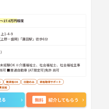
円～27.0万円
程度
上1-4-9
(上野－盛岡)「蓮田駅」徒歩6分
)
※未経験OK ※介護福祉士、社会福祉士、社会福祉主事
可 ■普通自動車 (AT限定可)免許 尚可
K
無資格OK
日勤のみ
資格取得サポート
費支給
見る
無料
紹介してもらう