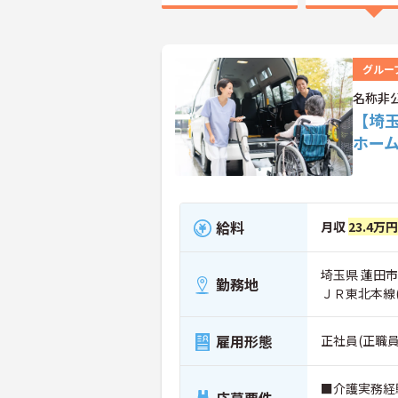
グルー
名称非
【埼
ホー
給料
月収
23.4万円
埼玉県 蓮田市
勤務地
ＪＲ東北本線
雇用形態
正社員(正職員
■介護実務経