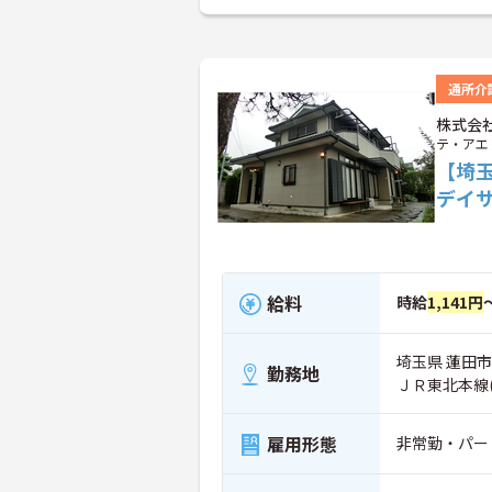
通所介
株式会
テ・アエ
【埼
デイ
給料
時給
1,141円
埼玉県 蓮田市 
勤務地
ＪＲ東北本線
雇用形態
非常勤・パー