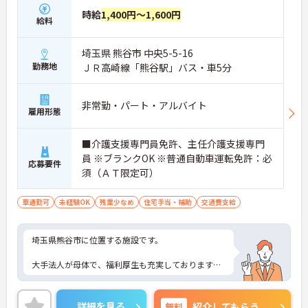
時給
1,400円～1,600円
給料
埼玉県 熊谷市 中央5-5-16
勤務地
ＪＲ高崎線「熊谷駅」バス・車5分
非常勤・パート・アルバイト
雇用形態
■介護支援専門員免許、主任介護支援専門
員 ※ブランクOK ※普通自動車運転免許：必
応募要件
須（ＡＴ限定可）
車通勤可
未経験OK
残業少なめ
住宅手当・補助
交通費支給
埼玉県熊谷市に位置する施設です。
大手法人が母体で、福利厚生も充実しております。
ご興味ある方には、面接対策ポイントなど、さらに
詳細をお話しいたしますのでお気軽にご相談くださ
詳細を見る
無料
紹介してもらう