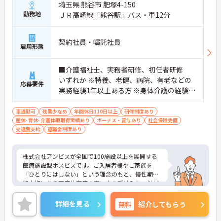
埼玉県 熊谷市 肥塚4-150
勤務地
ＪＲ高崎線「熊谷駅」バス・車12分
契約社員・嘱託社員
雇用形態
■介護福祉士、実務者研修、初任者研修
いずれか ※特養、老健、病院、有老などの
応募要件
実務経験1年以上ある方 ※身体介護の経験年
以上ある方、機械浴の使用の経験のある方
歓迎
車通勤可
残業少なめ
年間休日110日以上
研修制度あり
産休･育休･介護休暇取得実績あり
ボーナス・賞与あり
社会保険完備
交通費支給
退職金制度あり
株式会社アンビスが全国で100施設以上を展開する
医療施設型ホスピスです。ご入居者様やご家族を
「ひとりにはしない」という理念のもと、慢性期や
終末期にあり医療依存度の高い方を受け入れ、地域
医療を支える社会的意義の高い事業を推進していま
す。現場には看護師が24時間常駐しています。急変
詳細を見る
無料
紹介してもらう
時の対応や医療行為は看護師が担当するため、初任
者研修や実務者研修の方も食事介助や入浴介助など