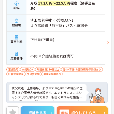
月収
17.2万円～22.5万円
程度（諸手当込
給料
み）
埼玉県 熊谷市 小曽根337-1
勤務地
ＪＲ高崎線「熊谷駅」バス・車19分
正社員(正職員)
雇用形態
不問 ※介護経験あれば尚可
応募要件
車通勤可
未経験OK
年間休日110日以上
産休･育休･介護休暇取得実績あり
社会保険完備
交通費支給
退職金制度あり
秩父鉄道「上熊谷駅」より車で16分ほどの場所に位
置する介護老人保健施設です。エントランスにはシ
ャンデリアが飾られており、明るく華やかな施設で
す。4週10休、年間休日120日としっかりお休みをと
れますので、ワークライフバランスを重視して働き
たい方におすすめです。ご興味のある方には詳細を
詳細を見る
無料
紹介してもらう