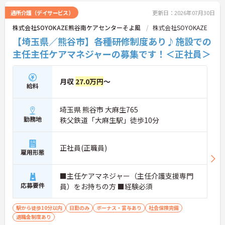
通所介護（デイサービス）
更新日：2026年07月30日
株式会社SOYOKAZE熊谷南ケアセンターそよ風
株式会社SOYOKAZE
【埼玉県／熊谷市】各種研修制度あり♪施設での
主任主任ケアマネジャーの募集です！＜正社員＞
月収
27.0万円
～
給料
埼玉県 熊谷市 大麻生765
勤務地
秩父鉄道「大麻生駅」徒歩10分
正社員(正職員)
雇用形態
■主任ケアマネジャー（主任介護支援専門
応募要件
員）をお持ちの方 ■経験必須
駅から徒歩10分以内
日勤のみ
ボーナス・賞与あり
社会保険完備
退職金制度あり