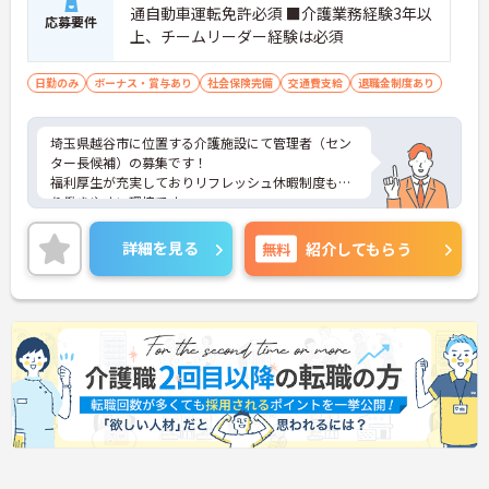
通自動車運転免許必須 ■介護業務経験3年以
応募要件
上、チームリーダー経験は必須
日勤のみ
ボーナス・賞与あり
社会保険完備
交通費支給
退職金制度あり
埼玉県越谷市に位置する介護施設にて管理者（セン
ター長候補）の募集です！
福利厚生が充実しておりリフレッシュ休暇制度もあ
り働きやすい環境です。
ご興味ある方には、面接対策ポイントなど、さらに
詳細をお話しいたしますのでお気軽にご相談くださ
詳細を見る
無料
紹介してもらう
い！