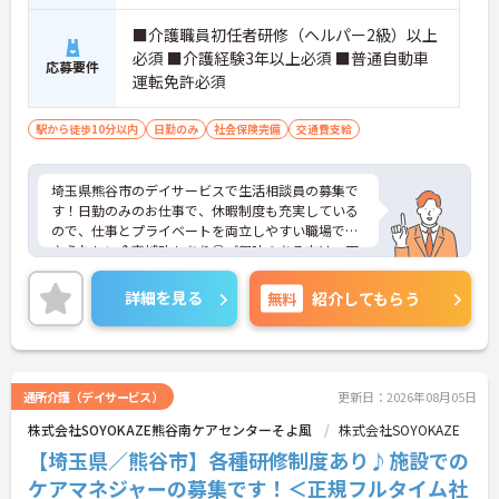
■介護職員初任者研修（ヘルパー2級）以上
必須 ■介護経験3年以上必須 ■普通自動車
応募要件
運転免許必須
駅から徒歩10分以内
日勤のみ
社会保険完備
交通費支給
埼玉県熊谷市のデイサービスで生活相談員の募集で
す！日勤のみのお仕事で、休暇制度も充実している
ので、仕事とプライベートを両立しやすい職場です
♪うれしい食事補助もあり◎ご興味のある方は、面
接ポイントをお伝えしますので、お気軽にご連絡く
ださい
詳細を見る
無料
紹介してもらう
通所介護（デイサービス）
更新日：2026年08月05日
株式会社SOYOKAZE熊谷南ケアセンターそよ風
株式会社SOYOKAZE
【埼玉県／熊谷市】各種研修制度あり♪施設での
ケアマネジャーの募集です！＜正規フルタイム社