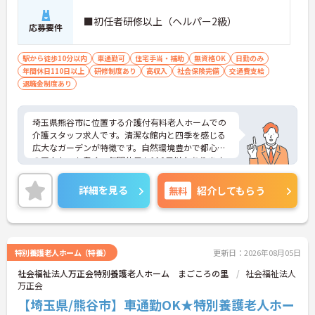
■初任者研修以上（ヘルパー2級）
応募要件
駅から徒歩10分以内
車通勤可
住宅手当・補助
無資格OK
日勤のみ
年間休日110日以上
研修制度あり
高収入
社会保険完備
交通費支給
退職金制度あり
埼玉県熊谷市に位置する介護付有料老人ホームでの
介護スタッフ求人です。清潔な館内と四季を感じる
広大なガーデンが特徴です。自然環境豊かで都心へ
のアクセスも良く、年間休日も110日以上あります
ので、ライフ・ワーク・バランスを大切にしたい方
にもおすすめです。ご興味のある方は面接対策ポイ
詳細を見る
無料
紹介してもらう
ントなどお話致しますのでお気軽にお問い合わせく
ださい。
特別養護老人ホーム（特養）
更新日：2026年08月05日
社会福祉法人万正会特別養護老人ホーム まごころの里
社会福祉法人
万正会
【埼玉県/熊谷市】車通勤OK★特別養護老人ホー