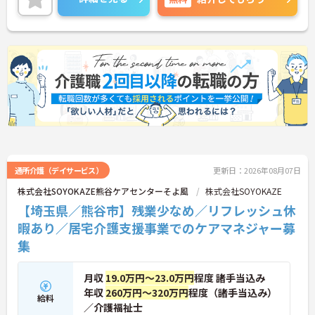
い！
通所介護（デイサービス）
更新日：2026年08月07日
株式会社SOYOKAZE熊谷ケアセンターそよ風
株式会社SOYOKAZE
【埼玉県／熊谷市】残業少なめ／リフレッシュ休
暇あり／居宅介護支援事業でのケアマネジャー募
集
月収
19.0万円～23.0万円
程度 諸手当込み
年収
260万円～320万円
程度（諸手当込み）
給料
／介護福祉士