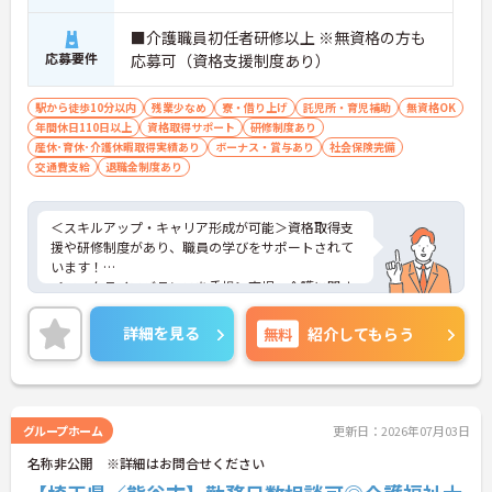
■介護職員初任者研修以上 ※無資格の方も
応募要件
応募可（資格支援制度あり）
駅から徒歩10分以内
残業少なめ
寮・借り上げ
託児所・育児補助
無資格OK
年間休日110日以上
資格取得サポート
研修制度あり
産休･育休･介護休暇取得実績あり
ボーナス・賞与あり
社会保険完備
交通費支給
退職金制度あり
＜スキルアップ・キャリア形成が可能＞資格取得支
援や研修制度があり、職員の学びをサポートされて
います！
＜ワークライフバランスを重視＞育児・介護に関す
る制度や社宅制度、各種手当など、長く安心して働
きやすい環境が整っています。
詳細を見る
無料
紹介してもらう
＜寄り添ったケアの実施＞利用者さまに深く寄り添
ったサービスの提供を目指し、職員の専門性を高め
るような人材育成にも注力されています。
ご興味のある方には、面接対策ポイント等、さらに
詳細をお話ししますのでお気軽にご相談ください！
グループホーム
更新日：2026年07月03日
名称非公開 ※詳細はお問合せください