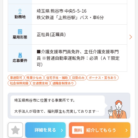
埼玉県 熊谷市 中央5-5-16
勤務地
秩父鉄道「上熊谷駅」バス・車6分
正社員(正職員)
雇用形態
■介護支援専門員免許、主任介護支援専門
員 ※普通自動車運転免許：必須（ＡＴ限定
応募要件
可）
車通勤可
残業少なめ
住宅手当・補助
日勤のみ
ボーナス・賞与あり
社会保険完備
交通費支給
退職金制度あり
埼玉県熊谷市に位置する事業所です。
大手法人が母体で、福利厚生も充実しております。
ご興味ある方には、面接対策ポイントなど、さらに
詳細をお話しいたしますのでお気軽にご相談くださ
詳細を見る
無料
紹介してもらう
い！