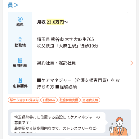
員＞
月収
23.0万円
～
給料
埼玉県 熊谷市 大字大麻生765
勤務地
秩父鉄道「大麻生駅」徒歩10分
契約社員・嘱託社員
雇用形態
■ケアマネジャー（介護支援専門員）をお
応募要件
持ちの方 ■経験必須
駅から徒歩10分以内
日勤のみ
社会保険完備
交通費支給
埼玉県熊谷市に位置する施設にてケアマネジャーの
募集です！
最寄駅から徒歩圏内なので、ストレスフリーなご通
勤が可能です。