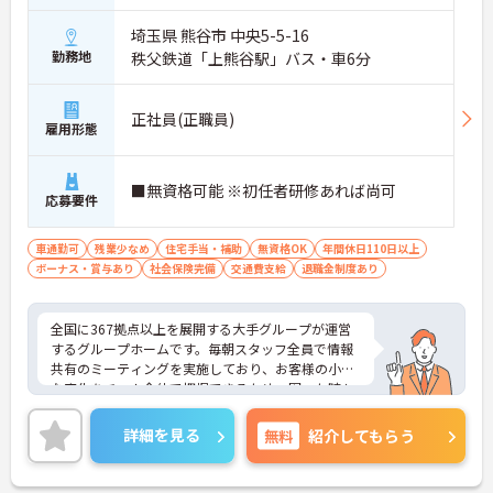
埼玉県 熊谷市 中央5-5-16
勤務地
秩父鉄道「上熊谷駅」バス・車6分
正社員(正職員)
雇用形態
■無資格可能 ※初任者研修あれば尚可
応募要件
車通勤可
残業少なめ
住宅手当・補助
無資格OK
年間休日110日以上
ボーナス・賞与あり
社会保険完備
交通費支給
退職金制度あり
全国に367拠点以上を展開する大手グループが運営
するグループホームです。毎朝スタッフ全員で情報
共有のミーティングを実施しており、お客様の小さ
な変化をチーム全体で把握できるため、困った時も
すぐに相談できる安心の体制が整っています。待遇
面では、賞与年2回に加え、日々の努力や売上への
詳細を見る
無料
紹介してもらう
寄与を評価する特別報酬が支給されるため、高いモ
チベーションを保ちながら勤務できる環境です。さ
らに、清潔感があれば髪色やネイルなどの規定がな