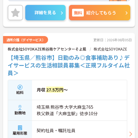
詳細を見る
無料
紹介してもらう
通所介護（デイサービス）
更新日：2026年08月05日
株式会社SOYOKAZE熊谷南ケアセンターそよ風
株式会社SOYOKAZE
【埼玉県／熊谷市】日勤のみ◎食事補助あり♪デ
イサービスの生活相談員募集＜正規フルタイム社
員＞
月収
27.5万円
～
給料
埼玉県 熊谷市 大字大麻生765
勤務地
秩父鉄道「大麻生駅」徒歩10分
契約社員・嘱託社員
雇用形態