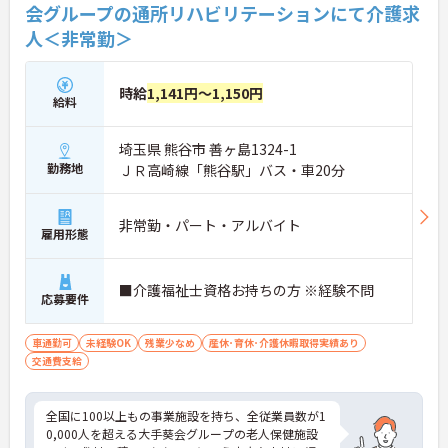
会グループの通所リハビリテーションにて介護求
人＜非常勤＞
時給
1,141円～1,150円
給料
埼玉県 熊谷市 善ヶ島1324-1
勤務地
ＪＲ高崎線「熊谷駅」バス・車20分
非常勤・パート・アルバイト
雇用形態
■介護福祉士資格お持ちの方 ※経験不問
応募要件
車通勤可
未経験OK
残業少なめ
産休･育休･介護休暇取得実績あり
交通費支給
全国に100以上もの事業施設を持ち、全従業員数が1
0,000人を超える大手葵会グループの老人保健施設