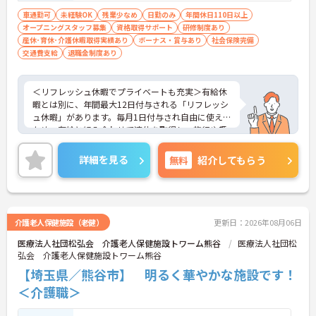
な昇給を目指せます。
車通勤可
未経験OK
残業少なめ
日勤のみ
年間休日110日以上
オープニングスタッフ募集
資格取得サポート
研修制度あり
【自分らしいスタイルを大切にしながら、無理のな
産休･育休･介護休暇取得実績あり
ボーナス・賞与あり
社会保険完備
いペースで働けます】
交通費支給
退職金制度あり
・清潔感と節度があれば髪色やネイルなどの制限が
ないため、ご自身の個性を尊重した働き方を叶えら
れます。
＜リフレッシュ休暇でプライベートも充実＞有給休
・月平均残業時間が少なく、年間17日のリフレッシ
暇とは別に、年間最大12日付与される「リフレッシ
ュ休暇も取得できる環境で、心身のゆとりを維持で
ュ休暇」があります。毎月1日付与され自由に使える
きます。
ため、有給と組み合わせて連休を取得し、旅行や趣
味を楽しむスタッフも多くいます。夜勤がなく日勤
【手厚い資格取得支援や継続雇用制度で、将来の安
のみの勤務なので、生活リズムも整えやすく、仕事
詳細を見る
無料
紹介してもらう
心感が得られます】
とプライベートのメリハリをつけて無理なく働けま
・勤務時間内で受講可能な資格取得サポートが整備
す。
されているため、働きながら着実に認知症ケアの専
＜将来を見据えた多彩なキャリアパスと待遇＞「介
門性を磨けます。
護のスペシャリスト」「管理職」「他職種へのチャ
・65歳の定年後も70歳まで勤務可能な再雇用制度が
レンジ」など、希望に合わせた多彩なキャリアプラ
介護老人保健施設（老健）
更新日：2026年08月06日
設けられており、一つの職場で安定して長く活躍し
ンが用意されています。階層別の研修や資格取得支
続けることが可能です。
医療法人社団松弘会 介護老人保健施設トワーム熊谷
医療法人社団松
援制度があり、働きながらスキルアップが可能で
弘会 介護老人保健施設トワーム熊谷
す。
【埼玉県／熊谷市】 明るく華やかな施設です！
＜介護職＞