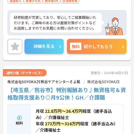
車通勤可
残業少なめ
無資格OK
交通費支給
研修制度が充実しており、安心してご就業開始いた
だけます。ご興味のある方は面接対策ポイントなど
お話致しますのでお気軽にお問い合わせください。
詳細を見る
無料
紹介してもらう
通所介護（デイサービス）
更新日：2026年08月07日
株式会社SOYOKAZE熊谷ケアセンターそよ風
株式会社SOYOKAZE
【埼玉県／熊谷市】特別報酬あり♪無資格可＆資
格取得支援あり◎月9公休！GH／介護職
月収
22.8万円～26.4万円
程度（諸手当込
み）／介護福祉士
給料
年収
273万円～316万円
程度（諸手当込み）
／介護福祉士