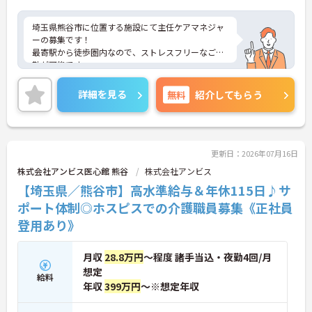
埼玉県熊谷市に位置する施設にて主任ケアマネジャ
ーの募集です！
最寄駅から徒歩圏内なので、ストレスフリーなご通
勤が可能です。
ご興味のある方には、面接対策ポイントなど、さら
に詳細をご案内しますのでお気軽にご相談くださ
詳細を見る
無料
紹介してもらう
い！
更新日：2026年07月16日
株式会社アンビス医心館 熊谷
株式会社アンビス
【埼玉県／熊谷市】高水準給与＆年休115日♪サ
ポート体制◎ホスピスでの介護職員募集《正社員
登用あり》
月収
28.8万円
～程度 諸手当込・夜勤4回/月
想定
給料
年収
399万円
～※想定年収