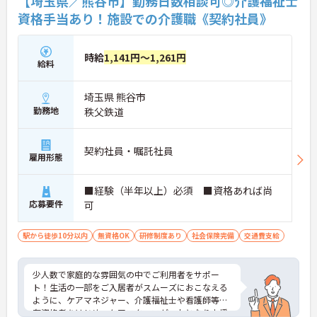
【埼玉県／熊谷市】勤務日数相談可◎介護福祉士
資格手当あり！施設での介護職《契約社員》
時給
1,141円～1,261円
給料
埼玉県 熊谷市
勤務地
秩父鉄道
契約社員・嘱託社員
雇用形態
■経験（半年以上）必須 ■資格あれば尚
応募要件
可
駅から徒歩10分以内
無資格OK
研修制度あり
社会保険完備
交通費支給
少人数で家庭的な雰囲気の中でご利用者をサポー
ト！生活の一部をご入居者がスムーズにおこなえる
ように、ケアマネジャー、介護福祉士や看護師等の
有資格者をはじめ、ケアスタッフが一丸となり支援