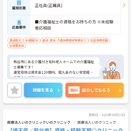
正社員(正職員)
雇用形態
■介護福祉士の資格をお持ちの方 ※未経験
応募要件
者応相談
車通勤可
未経験OK
産休･育休･介護休暇取得実績あり
社会保険完備
交通費支給
熊谷市にある介護付き有料老人ホームでの介護福祉
士募集です！
運営母体は資本金120億円、借入金のない安定経営
で安心して働けます。
年間休日120日で、残業も少なく、プライベートも
充実できる環境です。
詳細を見る
無料
紹介してもらう
ご興味ある方には、面接のポイントなど、さらに詳
細をお話致しますのでお気軽にご相談ください。
更新日：2026年06月23日
医療法人いのクリニックいのクリニック
医療法人いのクリニック
【埼玉県／熊谷市】資格・経験不問◎クリニック