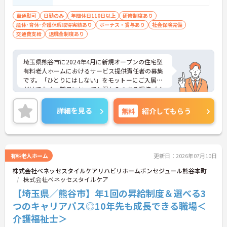
験スタートの実績多数
＜残業月7時間以下で身体の負担を軽減！＞
車通勤可
日勤のみ
年間休日110日以上
研修制度あり
・常勤で働くスタッフの比率が90パーセント以上と
産休･育休･介護休暇取得実績あり
ボーナス・賞与あり
社会保険完備
高く、急なシフト変更や無理な長時間勤務が発生し
交通費支給
退職金制度あり
にくい人員体制です
・訪問スケジュールに沿って施設内でのケアを行う
ため、月平均の残業時間は5時間から7時間程度とか
埼玉県熊谷市に2024年4月に新規オープンの住宅型
なり少なめに抑えられます
有料老人ホームにおけるサービス提供責任者の募集
・夜勤明けの翌日は原則としてお休みとなるシフト
です。「ひとりにはしない」をモットーにご入居者
編成が組まれており、しっかりと休息を取りながら
だけでなく、職員にとっても温かみのある環境づく
長期的な就業が可能です
りを目指しており、ご利用者一人ひとりに寄り添っ
＜評価制度でキャリアアップ＞
てサービスを提供していただける方を募集していま
・介護福祉士や初任者研修などの資格や実務経験、
詳細を見る
無料
紹介してもらう
す。サービス提供責任者の経験がなくスタートされ
夜勤回数がしっかりと給与に反映されるためモチベ
た方も多数いらっしゃいます。
ーションを維持できます
ご興味のある方には、面接対策ポイントなど、さら
・年次を問わずリーダーや主任などのマネジメント
に詳細をお話しいたしますのでお気軽にご相談くだ
職へ昇格する事例も多数あり、腰を据えて長期的な
さい！
キャリア形成が可能です
有料老人ホーム
更新日：2026年07月10日
株式会社ベネッセスタイルケアリハビリホームボンセジュール熊谷本町
株式会社ベネッセスタイルケア
【埼玉県／熊谷市】年1回の昇給制度＆選べる3
つのキャリアパス◎10年先も成長できる職場＜
介護福祉士＞