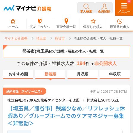
0
0
求人検索
会員登録
メニュー
ホーム
初めての方へ
面談会場一覧
保存した求人
最近見た求人
マイナビ介護職
埼玉県
熊谷市
埼玉県の介護職・求人・転職一覧
熊谷市(埼玉県)
の介護職・福祉の求人・転職一覧
194
この条件の介護・福祉求人数
非公開求人
件 ＋
おすすめ順
新着順
月収順
年収順
通所介護（デイサービス）
更新日：2026年08月07日
株式会社SOYOKAZE熊谷ケアセンターそよ風
株式会社SOYOKAZE
【埼玉県／熊谷市】残業少なめ／リフレッシュ休
暇あり／グループホームでのケアマネジャー募集
＜非常勤＞