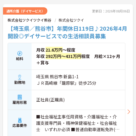
く、ご自身の個性を大切にしながら自分らしいスタ
イルで働くことができます。認知症ケアの専門性を
通所介護（デイサービス）
更新日：2026年08月06日
高めたい方にも最適な環境であり、手厚い研修体制
株式会社ツクイツクイ熊谷
株式会社ツクイ
を通じて働きながらスキルアップを目指すことも可
能です。年間17日のリフレッシュ休暇や定年後の再
【埼玉県／熊谷市】年間休日119日♪2026年4月
雇用制度など、長期的にキャリアを描ける福利厚生
開設◎デイサービスでの生活相談員募集
も大きな魅力です。
★おすすめPOINT★
月収
21.6万円
～程度
【チーム全体で情報を共有し、一人で抱え込まずに
年収
292万円～431万円
程度 月給×12ヶ月
働ける環境です】
給料
＋賞与
・毎朝スタッフ全員で情報共有のミーティングを実
施しているため、お客様の変化や業務連絡を細やか
に把握できます。
埼玉県 熊谷市 新島1-1
・困った時もすぐに相談してフォローし合える体制
勤務地
ＪＲ高崎線「籠原駅」徒歩25分
が整っているので、安心して業務に取り組むことが
期待できます。
正社員(正職員)
雇用形態
【独自の特別報酬制度により、確かな収入アップが
見込めます】
・賞与年2回に加え、施設運営への貢献やチームワ
■社会福祉主事任用資格・介護福祉士・介
ークを評価する特別報酬が支給される仕組みがあり
護支援専門員・精神保健福祉士・社会福祉
ます。
応募要件
士 いずれか必須 ■普通自動車運転免許(AT
・目に見える形で日々の努力がしっかりと還元され
ることで、高いモチベーションを保ちながら将来的
限定可) 必須 ■経験：不問