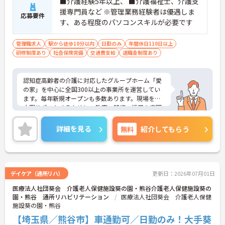
■介護経験5年以上、 ■介護福祉士、介護支
援専門員など ※管理業務経験者は優遇しま
応募要件
す、ある程度のパソコンスキルが必要です
管理職求人
駅から徒歩10分以内
日勤のみ
年間休日110日以上
研修制度あり
社会保険完備
交通費支給
退職金制度あり
認知症高齢者の介護に対応したグループホーム「愛
の家」を中心に全国300以上の事業所を運営してい
ます。毎年新規オープンも多数あります。現場を最
大限サポートするために、教育・研修・採用を専門
とする部署や、コンプライアンスを推進する部署が
あり、グループ企業を含めた柔軟かつ強固なバック
詳細を見る
無料
紹介してもらう
アップがあります。ご興味ある方には、面接対策ポ
イントなど、さらに詳細をお話しいたしますのでお
気軽にご相談ください。
デイケア（通所リハ）
更新日：2026年07月01日
医療法人社団葵会 介護老人保健施設葵の園・熊谷介護老人保健施設葵の
園・熊谷 通所リハビリテーション
医療法人社団葵会 介護老人保健
施設葵の園・熊谷
【埼玉県／熊谷市】車通勤可／日勤のみ！大手葵