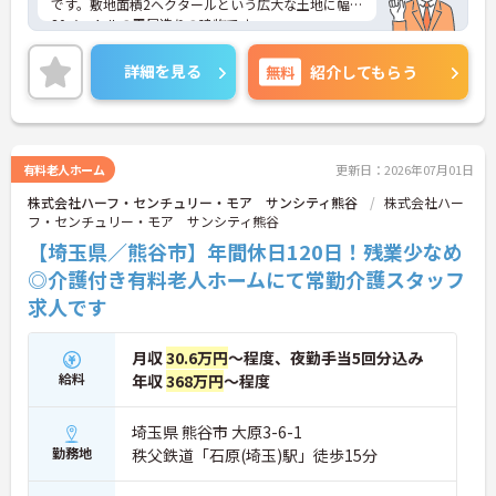
です。敷地面積2ヘクタールという広大な土地に幅1
80メートルの平屋造りの建物です。
広々とした医療室や最新の設備が整った機能訓練室
でゆとりを持ったリハビリをして頂き、利用者様の
詳細を見る
無料
紹介してもらう
療養生活をサポートしていきます。
ご興味のある方はお気軽にお問い合わせ下さいま
せ。
有料老人ホーム
更新日：2026年07月01日
株式会社ハーフ・センチュリー・モア サンシティ熊谷
株式会社ハー
フ・センチュリー・モア サンシティ熊谷
【埼玉県／熊谷市】年間休日120日！残業少なめ
◎介護付き有料老人ホームにて常勤介護スタッフ
求人です
月収
30.6万円
～程度、夜勤手当5回分込み
給料
年収
368万円
～程度
埼玉県 熊谷市 大原3-6-1
勤務地
秩父鉄道「石原(埼玉)駅」徒歩15分