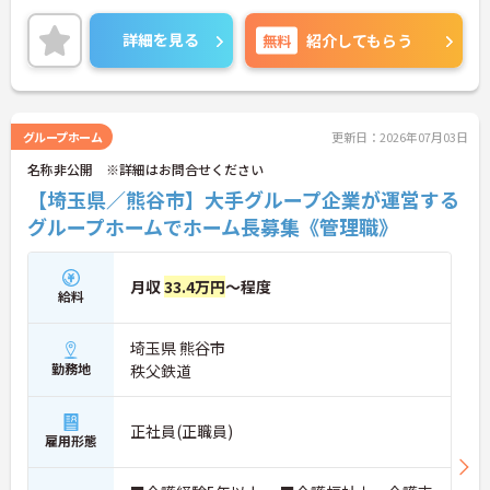
します。現在、全国で300か所以上の介護事業所を
運営する法人で安定感も抜群です。
詳細を見る
無料
紹介してもらう
ご興味のある方には、面接対策ポイントなど、さら
に詳細をお話しいたしますのでお気軽にご相談くだ
さい！
グループホーム
更新日：2026年07月03日
名称非公開 ※詳細はお問合せください
【埼玉県／熊谷市】大手グループ企業が運営する
グループホームでホーム長募集《管理職》
月収
33.4万円
～程度
給料
埼玉県 熊谷市
勤務地
秩父鉄道
正社員(正職員)
雇用形態