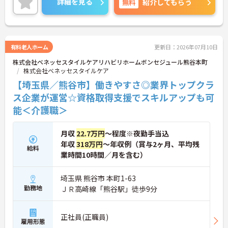
詳細を見る
無料
紹介してもらう
＜頑張りが給与に直結！専門性を磨いて年収アップ
＞経験やスキルがしっかり給与に反映される仕組み
です。定期昇給に加え、独自の社内専門資格制度
（通称：マジ神）では、認知症ケアや介護技術など
の専門性を認定されると、1資格につき月給＋1万円
有料老人ホーム
更新日：2026年07月10日
（最大4万円）の手当がつきます。キャリアアップす
株式会社ベネッセスタイルケアリハビリホームボンセジュール熊谷本町
れば年収UPも目指せるため、高いモチベーションで
株式会社ベネッセスタイルケア
働き続けられます。
＜家族も嬉しい！ベネッセグループならではの手厚
【埼玉県／熊谷市】働きやすさ◎業界トップクラ
い福利厚生＞ご家族も支える制度が満載♪産休・育
ス企業が運営☆資格取得支援でスキルアップも可
休の取得実績も多数あり、ライフステージが変わっ
能＜介護職＞
ても長く安心して働き続けられる環境が整っていま
す。
月収
22.7万円
～程度※夜勤手当込
年収
318万円
～年収例（賞与2ヶ月、平均残
給料
業時間10時間／月を含む）
埼玉県 熊谷市 本町1-63
勤務地
ＪＲ高崎線「熊谷駅」徒歩9分
正社員(正職員)
雇用形態