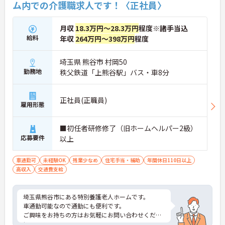
ム内での介護職求人です！〈正社員〉
月収
18.3万円～28.3万円
程度※諸手当込
給料
年収
264万円～398万円
程度
埼玉県 熊谷市 村岡50
勤務地
秩父鉄道「上熊谷駅」バス・車8分
正社員(正職員)
雇用形態
■初任者研修修了（旧ホームヘルパー2級）
応募要件
以上
車通勤可
未経験OK
残業少なめ
住宅手当・補助
年間休日110日以上
高収入
交通費支給
埼玉県熊谷市にある特別養護老人ホームです。
車通勤可能なので通勤にも便利です。
ご興味をお持ちの方はお気軽にお問い合わせくださ
い。