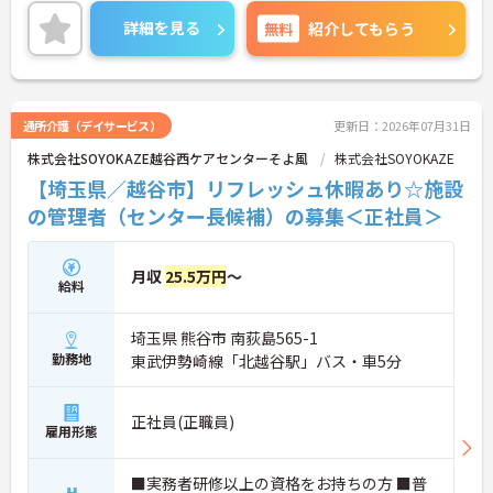
ご興味のある方には、面接対策ポイントなど、さら
に詳細をご案内しますのでお気軽にご相談くださ
詳細を見る
無料
紹介してもらう
い！
通所介護（デイサービス）
更新日：2026年07月31日
株式会社SOYOKAZE越谷西ケアセンターそよ風
株式会社SOYOKAZE
【埼玉県／越谷市】リフレッシュ休暇あり☆施設
の管理者（センター長候補）の募集＜正社員＞
月収
25.5万円
～
給料
埼玉県 熊谷市 南荻島565-1
勤務地
東武伊勢崎線「北越谷駅」バス・車5分
正社員(正職員)
雇用形態
■実務者研修以上の資格をお持ちの方 ■普