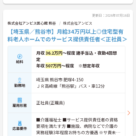
の生活を支えるケアに専念できる環境です。多職種
で情報を共有し、一人で判断を抱え込まないチーム
連携の体制がしっかりと整っています。働き方の面
更新日：2026年07月16日
では、夜勤明けの翌日が原則として公休となるほ
株式会社アンビス医心館 熊谷
株式会社アンビス
か、月平均の残業時間も5時間から7時間程度とかな
【埼玉県／熊谷市】月給34万円以上◎住宅型有
り少なめです。常勤スタッフの比率が90パーセント
を超えているため急な勤務変更が発生しにくく、あ
料老人ホームでのサービス提供責任者＜正社員＞
らかじめ決められた訪問予定表に沿って規則正しく
働けます。入職後は現場スタッフによるお一人おひ
月収
36.2万円
～程度 諸手当込・夜勤4回想
とりに合わせた個別のOJT研修が実施されます。eラ
ーニングも導入されており、多職種と連携しながら
定
給料
専門性を着実に深めていける環境が用意されていま
年収
507万円
～程度 ※想定年収
す。
埼玉県 熊谷市 肥塚4-150
★おすすめPOINT★
勤務地
ＪＲ高崎線「熊谷駅」バス・車12分
＜個別ＯＪＴとチーム連携で着実に成長！＞
・入職後はお一人おひとりの習熟度に合わせた個別
のＯＪＴ研修を実施し、ｅラーニングを用いた学習
の機会も提供されます
正社員(正職員)
雇用形態
・施設内には看護師が24時間常駐しており、急変時
の対応や専門的な医療処置は看護師が担当するため
負担が減ります
■介護福祉士 ■サービス提供責任者の資格
・介護スタッフと看護スタッフの比率が1対1で相談
要項を満たす方 ■施設、病院などで介護の
応募要件
しやすく、初任者研修や実務者研修からでも着実に
実務経験3年程度お持ちの方優遇 ※サ責未経
専門性を高められます