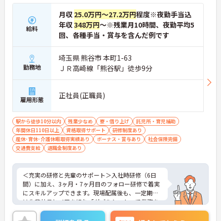
月収
25.0万円～27.2万円
程度※夜勤手当込
年収
348万円
～※残業月10時間、夜勤平均5
給料
回、各種手当・賞与を含んだ例です
埼玉県 熊谷市 本町1-63
勤務地
ＪＲ高崎線「熊谷駅」徒歩9分
正社員(正職員)
雇用形態
駅から徒歩10分以内
残業少なめ
寮・借り上げ
託児所・育児補助
年間休日110日以上
資格取得サポート
研修制度あり
産休･育休･介護休暇取得実績あり
ボーナス・賞与あり
社会保険完備
交通費支給
退職金制度あり
＜充実の研修と先輩のサポート＞入社時研修（6日
間）に加え、3ヶ月・7ヶ月目のフォロー研修で着実
にスキルアップできます。現場配属後も、一定期間
は先輩社員とペアを組む「ダブルシフト」で業務を
習得できるので、一人で抱え込むことはありませ
ん。