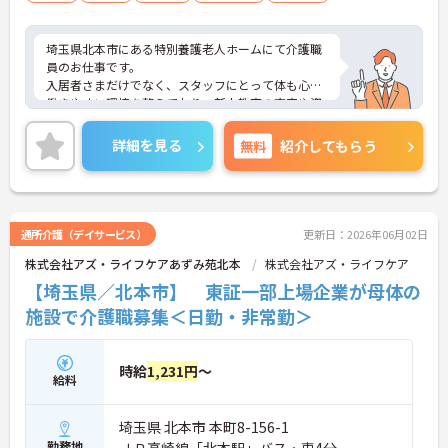
埼玉県北本市にある特別養護老人ホームにて介護職
員のお仕事です。
入居者さまだけでなく、スタッフにとって体も心も
働きやすい環境を整えており、新人教育の充実や資
格取得のサポートにも力を入れています。
ご興味ある方には、面接対策ポイントなど、さらに
詳細を見る
無料
紹介してもらう
詳細をお話しいたしますのでお気軽にご相談くださ
い。
通所介護（デイサービス）
更新日：2026年06月02日
株式会社アズ・ライフケアあずみ苑北本
株式会社アズ・ライフケア
【埼玉県／北本市】 東証一部上場企業が母体の
施設で介護職募集＜日勤・非常勤＞
時給
1,231円
～
給料
埼玉県 北本市 本町8-156-1
勤務地