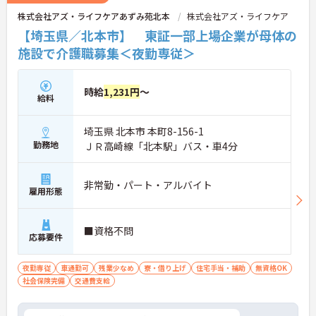
株式会社アズ・ライフケアあずみ苑北本
株式会社アズ・ライフケア
【埼玉県／北本市】 東証一部上場企業が母体の
施設で介護職募集＜夜勤専従＞
時給
1,231円
～
給料
埼玉県 北本市 本町8-156-1
勤務地
ＪＲ高崎線「北本駅」バス・車4分
非常勤・パート・アルバイト
雇用形態
■資格不問
応募要件
夜勤専従
車通勤可
残業少なめ
寮・借り上げ
住宅手当・補助
無資格OK
社会保険完備
交通費支給