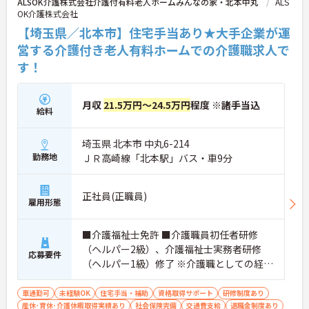
ALSOK介護株式会社介護付有料老人ホームみんなの家・北本中丸
ALS
OK介護株式会社
【埼玉県／北本市】住宅手当あり★大手企業が運
営する介護付き老人有料ホームでの介護職求人で
す！
月収
21.5万円～24.5万円
程度 ※諸手当込
給料
埼玉県 北本市 中丸6-214
勤務地
ＪＲ高崎線「北本駅」バス・車9分
正社員(正職員)
雇用形態
■介護福祉士免許 ■介護職員初任者研修
（ヘルパー2級）、介護福祉士実務者研修
応募要件
（ヘルパー1級）修了 ※介護職としての経験
があればなお可
車通勤可
未経験OK
住宅手当・補助
資格取得サポート
研修制度あり
産休･育休･介護休暇取得実績あり
社会保険完備
交通費支給
退職金制度あり