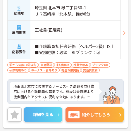
埼玉県 北本市 緑二丁目60-1
勤務地
ＪＲ高崎線「北本駅」徒歩6分
正社員(正職員)
雇用形態
■介護職員初任者研修（ヘルパー2級）以上
応募要件
■実務経験：必須 ※ブランク：可
駅から徒歩10分以内
車通勤可
未経験OK
残業少なめ
ブランクOK
研修制度あり
ボーナス・賞与あり
社会保険完備
交通費支給
埼玉県北本市に位置するサービス付き高齢者向け住
宅における介護職員の募集です。施設は最寄駅より
徒歩圏内とアクセスに便利な立地にあります。
リフレッシュ休暇があり、プライベートとのメリハ
リのある働き方が可能です。また、残業は月平均10
時間程度と少なめです。ワークライフバランスを保
詳細を見る
無料
紹介してもらう
ちながらご勤務いただけます。
ご興味のある方には、面接対策ポイントなど、さら
に詳細をお話しいたしますのでお気軽にご相談くだ