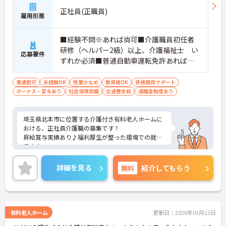
正社員(正職員)
雇用形態
■経験不問※あれば尚可■介護職員初任者
研修（ヘルパー2級）以上、介護福祉士 い
応募要件
ずれか必須■普通自動車運転免許あれば尚
可（ＡＴ限定可）
車通勤可
未経験OK
残業少なめ
無資格OK
資格取得サポート
ボーナス・賞与あり
社会保険完備
交通費支給
退職金制度あり
埼玉県北本市に位置する介護付き有料老人ホームに
おける、正社員介護職の募集です！
昇給賞与実績あり♪福利厚生が整った環境での就業
です♪
ご興味ある方には、面接対策ポイントなど、さらに
詳細をお話しいたしますのでお気軽にご相談くださ
詳細を見る
無料
紹介してもらう
い。
有料老人ホーム
更新日：2026年03月11日