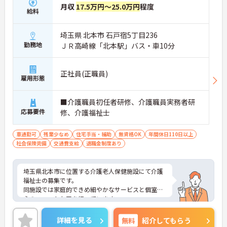
月収
17.5万円～25.0万円
程度
給料
埼玉県 北本市 石戸宿5丁目236
勤務地
ＪＲ高崎線「北本駅」バス・車10分
正社員(正職員)
雇用形態
■介護職員初任者研修、介護職員実務者研
応募要件
修、介護福祉士
車通勤可
残業少なめ
住宅手当・補助
無資格OK
年間休日110日以上
社会保険完備
交通費支給
退職金制度あり
埼玉県北本市に位置する介護老人保健施設にて介護
福祉士の募集です。
同施設では家庭的できめ細やかなサービスと個室中
心のユニットケアを行っています。
ご興味のある方には、面接対策ポイントなど、さら
に詳細をお話しいたしますのでお気軽にご相談くだ
詳細を見る
無料
紹介してもらう
さい！