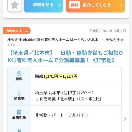
働きながらスキルアップも目指せます♪
詳細を見る
無料
紹介してもらう
ご興味のある方は、面接のポイントをお伝えします
のでお気軽にご連絡ください！
有料老人ホーム
更新日：2026年03月27日
株式会社reliable介護付有料老人ホーム はーとらいふ北本
株式会社reli
able
【埼玉県／北本市】 日勤・夜勤専従もご相談O
K◎有料老人ホームで介護職募集！《非常勤》
時給
1,141円～1,217円
給料
埼玉県 北本市 荒井3丁目253－1
勤務地
ＪＲ高崎線「北本駅」バス・車11分
非常勤・パート・アルバイト
雇用形態