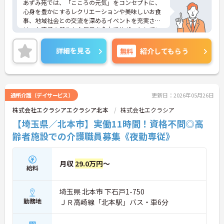
あずみ苑では、「こころの元気」をコンセプトに、
心身を豊かにするレクリエーションや美味しいお食
事、地域社会との交流を深めるイベントを充実さ
せ、お客様の健やかな毎日を全力でサポートしてい
ます。
「職員のはたらきやすい職場づくり」にも力をいれ
詳細を見る
無料
紹介してもらう
ており、ワークライフバランスを大切にしていま
す。福利厚生も充実しており、長く安心して働いて
いいただける環境です。社内外研修制度も充実して
おりスキルアップも目指せます。ご興味のある方は
是非お気軽にお問い合わせください。
通所介護（デイサービス）
更新日：2026年05月26日
株式会社エクラシアエクラシア北本
株式会社エクラシア
【埼玉県／北本市】実働11時間！資格不問◎高
齢者施設での介護職員募集《夜勤専従》
月収
29.0万円
～
給料
埼玉県 北本市 下石戸1-750
勤務地
ＪＲ高崎線「北本駅」バス・車6分