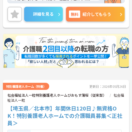
の視点に触れることができ、専門性を高めながらス
キルアップできる土壌があります。
◆「学びたい」という意欲を全力で応援する職場で
詳細を見る
無料
紹介してもらう
す。資格取得支援制度を利用すれば、介護職員初任
者研修や実務者研修などの費用を会社負担で取得可
能です。資格を取得するごとにしっかりと給与に反
映（昇給）されるのも魅力です。
◆施設ごとの課題を話し合う「スタッフミーティン
グ」や、利用者様へのケアを考える「ケースカンフ
ァレンス」を実施しています。新人・ベテランに関
係なく意見交換を行い、みんなで解決策を考えるフ
ラットな関係性です。また、虐待防止研修などを通
じて「良いケア・悪いケア」の線引きを明確にし、
職員全員が安心して働ける、誇りを持てる職場環境
づくりに取り組んでいます。
特別養護老人ホーム（特養）
更新日：2026年05月26日
社会福祉法人一粒特別養護老人ホームびおもす蒲桜（従来型）
社会福
祉法人一粒
【埼玉県／北本市】年間休日120日♪無資格O
K！特別養護老人ホームでの介護職員募集＜正社
員＞