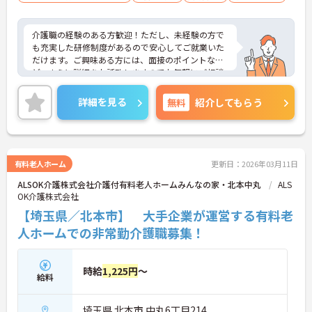
介護職の経験のある方歓迎！ただし、未経験の方で
も充実した研修制度があるので安心してご就業いた
だけます。ご興味ある方には、面接のポイントな
ど、さらに詳細をお話致しますのでお気軽にご相談
ください。
詳細を見る
無料
紹介してもらう
有料老人ホーム
更新日：2026年03月11日
ALSOK介護株式会社介護付有料老人ホームみんなの家・北本中丸
ALS
OK介護株式会社
【埼玉県／北本市】 大手企業が運営する有料老
人ホームでの非常勤介護職募集！
時給
1,225円
～
給料
埼玉県 北本市 中丸6丁目214