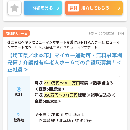
務の幅は広いですが、その分、お客様の「困った」
に寄り添い、解決できた時の喜びはひとしおです。
詳細を見る
無料
紹介してもらう
親身な対応ができるあなたを、スタッフみんなが待
っています。
◆年間休日は117日以上あり、シフト制ですが希望
休も考慮してもらえるので予定が立てやすいのが嬉
しいポイントです。有給休暇は1時間単位で取得でき
有料老人ホーム
更新日：2026年03月12日
るので、「ちょっと用事を済ませたい」という時に
株式会社ベネッセヒューマンサポート介護付き有料老人ホーム ヒューマ
も便利。オンとオフを上手に切り替えて、自分らし
ンサポート北本
株式会社ベネッセヒューマンサポート
い働き方が実現できます。
◆タブレット端末を活用した介護記録システムを導
【埼玉県／北本市】マイカー通勤可・無料駐車場
入♪スタッフ同士の情報共有もスムーズになり、
完備♪介護付有料老人ホームでの介護職募集！＜
「ご利用者様と向き合う時間が増えた」と現場でも
正社員＞
好評です。効率よく働けます。
月収
27.0万円～28.1万円
程度 ※諸手当込み
＜夜勤5回想定＞
給料
年収
358万円～371万円
程度 ※諸手当込み＜
夜勤5回想定＞
埼玉県 北本市 山中1-165-1
勤務地
ＪＲ高崎線「北本駅」徒歩20分