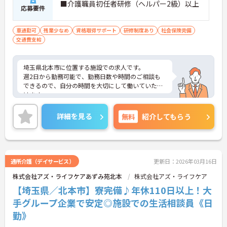
■介護職員初任者研修（ヘルパー2級）以上
応募要件
車通勤可
残業少なめ
資格取得サポート
研修制度あり
社会保険完備
交通費支給
埼玉県北本市に位置する施設での求人です。
週2日から勤務可能で、勤務日数や時間のご相談も
できるので、自分の時間を大切にして働いていただ
けます。
ご興味のある方はお気軽にお問い合わせ下さい。
詳細を見る
無料
紹介してもらう
通所介護（デイサービス）
更新日：2026年03月16日
株式会社アズ・ライフケアあずみ苑北本
株式会社アズ・ライフケア
【埼玉県／北本市】寮完備♪年休110日以上！大
手グループ企業で安定◎施設での生活相談員《日
勤》