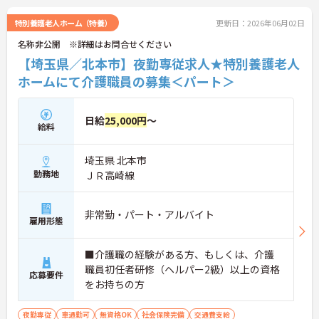
さい！
特別養護老人ホーム（特養）
更新日：2026年06月02日
名称非公開 ※詳細はお問合せください
【埼玉県／北本市】夜勤専従求人★特別養護老人
ホームにて介護職員の募集＜パート＞
日給
25,000円
～
給料
埼玉県 北本市
勤務地
ＪＲ高崎線
非常勤・パート・アルバイト
雇用形態
■介護職の経験がある方、もしくは、介護
職員初任者研修（ヘルパー2級）以上の資格
応募要件
をお持ちの方
夜勤専従
車通勤可
無資格OK
社会保険完備
交通費支給