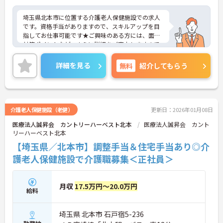
埼玉県北本市に位置する介護老人保健施設での求人
です。資格手当がありますので、スキルアップを目
指してお仕事可能です★ご興味のある方には、面接
対策ポイントなど、さらに詳細をご案内しますので
お気軽にご相談ください！
詳細を見る
無料
紹介してもらう
介護老人保健施設（老健）
更新日：2026年01月08日
医療法人誠昇会 カントリーハーベスト北本
医療法人誠昇会 カント
リーハーベスト北本
【埼玉県／北本市】調整手当＆住宅手当あり◎介
護老人保健施設で介護職募集＜正社員＞
月収
17.5万円～20.0万円
給料
埼玉県 北本市 石戸宿5-236