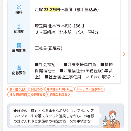
月収
23.2万円
～程度（諸手当込み）
給料
埼玉県 北本市 本町8-156-1
勤務地
ＪＲ高崎線「北本駅」バス・車4分
正社員(正職員)
雇用形態
■社会福祉士 ■介護支援専門員 ■精神
保健福祉士 ■介護福祉士(実務経験1年以
応募要件
上) ■社会福祉主事任用 いずれか取得さ
れている方 ■普通自動車免許をお持ちの
方 ※厚生労働大臣が定める科目を3科目以上
寮・借り上げ
日勤のみ
年間休日110日以上
ボーナス・賞与あり
社会保険完備
交通費支給
履修していることが成績証明書の提示にて
退職金制度あり
認められる方もご応募可能です。
◆施設の「顔」となる重要なポジションです。ケア
マネジャーや介護スタッフと連携しながら、お客様
の受け入れやご家族様の相談対応、契約手続きなど
を行います。時にはご自宅へ説明に伺うことも。業