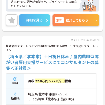
週2日～のご勤務が相談でき、プライベートとの両立
もしやすいです。
アットホームな和気あいあいとした雰囲気で、スタ
ッフ同士の連携も抜群です。
ご興味のある方には、面接対策ポイントなど、さら
詳細を見る
無料
紹介してもらう
に詳細をお話しいたしますのでお気軽にご相談くだ
さい！
更新日：2025年11月17日
株式会社スタートラインIBUKI KITAMOTO FARM
株式会社スタートラ
イン
【埼玉県／北本市】土日祝日休み♪屋内農園型障
がい者雇用支援サービスにてコンサルタントの募
集＜正社員＞
月収
22.0万円～27.0万円
程度
給料
埼玉県 北本市 東間7-225-1
勤務地
ＪＲ高崎線「北本駅」徒歩18分