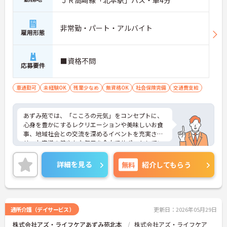
ＪＲ高崎線「北本駅」バス・車4分
非常勤・パート・アルバイト
雇用形態
■資格不問
応募要件
車通勤可
未経験OK
残業少なめ
無資格OK
社会保険完備
交通費支給
あずみ苑では、「こころの元気」をコンセプトに、
心身を豊かにするレクリエーションや美味しいお食
事、地域社会との交流を深めるイベントを充実さ
せ、お客様の健やかな毎日を全力でサポートしてい
ます。
詳細を見る
無料
紹介してもらう
「職員のはたらきやすい職場づくり」にも力をいれ
ており、ワークライフバランスを大切にしていま
す。福利厚生も充実しており、長く安心して働いて
いいただける環境です。社内外研修制度も充実して
おりスキルアップも目指せます。ご興味のある方は
通所介護（デイサービス）
更新日：2026年05月29日
是非お気軽にお問い合わせください。
株式会社アズ・ライフケアあずみ苑北本
株式会社アズ・ライフケア