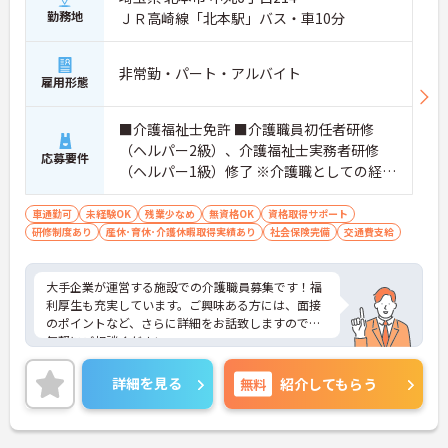
勤務地
ＪＲ高崎線「北本駅」バス・車10分
非常勤・パート・アルバイト
雇用形態
■介護福祉士免許 ■介護職員初任者研修
（ヘルパー2級）、介護福祉士実務者研修
応募要件
（ヘルパー1級）修了 ※介護職としての経験
があればなお可 ※無資格の方も相談可
車通勤可
未経験OK
残業少なめ
無資格OK
資格取得サポート
研修制度あり
産休･育休･介護休暇取得実績あり
社会保険完備
交通費支給
大手企業が運営する施設での介護職員募集です！福
利厚生も充実しています。ご興味ある方には、面接
のポイントなど、さらに詳細をお話致しますのでお
気軽にご相談ください。
詳細を見る
無料
紹介してもらう