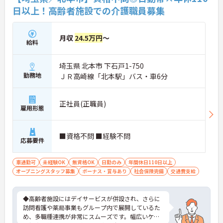
ラットな関係性です。また、虐待防止研修などを通
日以上！高齢者施設での介護職員募集
じて「良いケア・悪いケア」の線引きを明確にし、
職員全員が安心して働ける、誇りを持てる職場環境
づくりに取り組んでいます。
月収
24.5万円
～
給料
埼玉県 北本市 下石戸1-750
勤務地
ＪＲ高崎線「北本駅」バス・車6分
正社員(正職員)
雇用形態
■資格不問 ■経験不問
応募要件
車通勤可
未経験OK
無資格OK
日勤のみ
年間休日110日以上
オープニングスタッフ募集
ボーナス・賞与あり
社会保険完備
交通費支給
◆高齢者施設にはデイサービスが併設され、さらに
訪問看護や薬局事業もグループ内で展開しているた
め、多職種連携が非常にスムーズです。幅広いケア