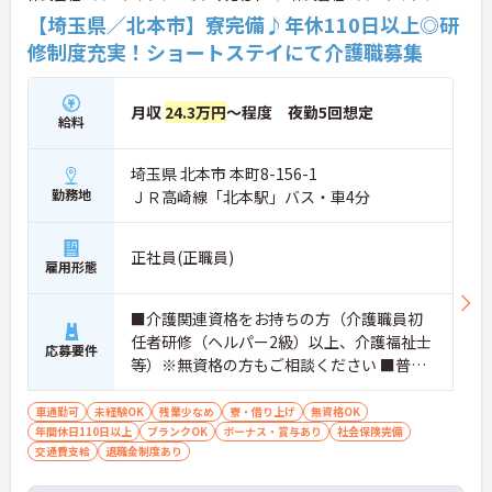
【埼玉県／北本市】寮完備♪年休110日以上◎研
修制度充実！ショートステイにて介護職募集
月収
24.3万円
～程度 夜勤5回想定
給料
埼玉県 北本市 本町8-156-1
勤務地
ＪＲ高崎線「北本駅」バス・車4分
正社員(正職員)
雇用形態
■介護関連資格をお持ちの方（介護職員初
任者研修（ヘルパー2級）以上、介護福祉士
応募要件
等）※無資格の方もご相談ください ■普通
自動車第一種運転免許歓迎 ※夜勤対応必須
（配属サービスに関わらず、介護職正社員
車通勤可
未経験OK
残業少なめ
寮・借り上げ
無資格OK
年間休日110日以上
は夜勤シフトに入る可能性があります）
ブランクOK
ボーナス・賞与あり
社会保険完備
交通費支給
退職金制度あり