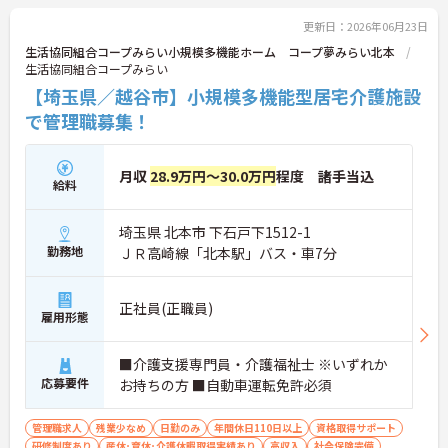
更新日：2026年06月23日
生活協同組合コープみらい小規模多機能ホーム コープ夢みらい北本
生活協同組合コープみらい
【埼玉県／越谷市】小規模多機能型居宅介護施設
で管理職募集！
月収
28.9万円～30.0万円
程度 諸手当込
給料
埼玉県 北本市 下石戸下1512-1
勤務地
ＪＲ高崎線「北本駅」バス・車7分
正社員(正職員)
雇用形態
■介護支援専門員・介護福祉士 ※いずれか
応募要件
お持ちの方 ■自動車運転免許必須
管理職求人
残業少なめ
日勤のみ
年間休日110日以上
資格取得サポート
研修制度あり
産休･育休･介護休暇取得実績あり
高収入
社会保険完備