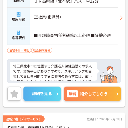
勤務地
ＪＲ高崎線「北本駅」バス・車12分
正社員(正職員)
雇用形態
■介護職員初任者研修以上必須 ■経験必須
応募要件
住宅手当・補助
社会保険完備
埼玉県北本市に位置する介護老人保健施設での求人
です。資格手当がありますので、スキルアップを目
指してお仕事可能です★ご興味のある方には、面接
対策ポイントなど、さらに詳細をご案内しますので
お気軽にご相談ください！
詳細を見る
無料
紹介してもらう
通所介護（デイサービス）
更新日：2025年12月02日
名称非公開 ※詳細はお問合せください