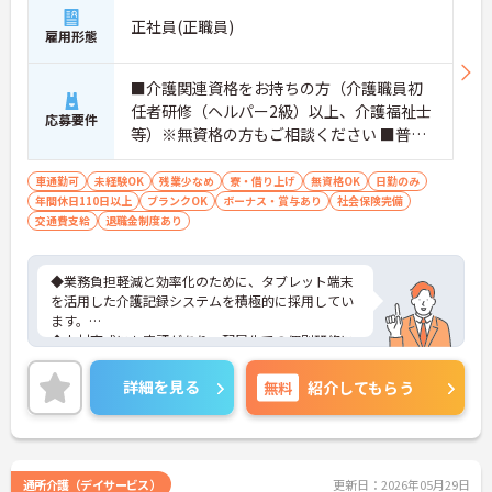
正社員(正職員)
雇用形態
■介護関連資格をお持ちの方（介護職員初
任者研修（ヘルパー2級）以上、介護福祉士
応募要件
等）※無資格の方もご相談ください ■普通
自動車第一種運転免許歓迎 ※夜勤対応必須
（配属サービスに関わらず、介護職正社員
車通勤可
未経験OK
残業少なめ
寮・借り上げ
無資格OK
日勤のみ
年間休日110日以上
は夜勤シフトに入る可能性があります）
ブランクOK
ボーナス・賞与あり
社会保険完備
交通費支給
退職金制度あり
◆業務負担軽減と効率化のために、タブレット端末
を活用した介護記録システムを積極的に採用してい
ます。
◆人材育成にも定評があり、配属先での個別研修に
加え、本部主導の集合研修やeラーニングシステムな
ど、未経験からでも着実にスキルアップできる教育
詳細を見る
無料
紹介してもらう
体制が整っています
◆育児・介護支援制度も充実しており、育児休暇取
得推進や、学習・健康・食事などに使える独自の福
利厚生ポイント付与など、職員の生活全般を支える
手厚い福利厚生制度を用意しています。
通所介護（デイサービス）
更新日：2026年05月29日