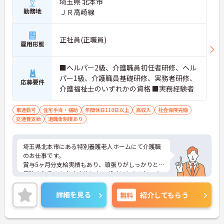
埼玉県 北本市
勤務地
ＪＲ高崎線
正社員(正職員)
雇用形態
■ヘルパー2級、介護職員初任者研修、ヘル
パー1級、介護職員基礎研修、実務者研修、
応募要件
介護福祉士のいずれかの資格 ■実務経験者
車通勤可
住宅手当・補助
年間休日110日以上
高収入
社会保険完備
交通費支給
退職金制度あり
埼玉県北本市にある特別養護老人ホームにて介護職
のお仕事です。
賞与5ヶ月分支給実績もあり、頑張りがしっかりと
反映されるのもおすすめしたいポイントのひとつ☆
ご興味がある方は是非一度マイナビまでお問合せ下
さい。更に詳細などお伝えします。
詳細を見る
無料
紹介してもらう