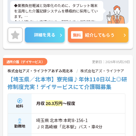
◆業務負担軽減と効率化のために、タブレット端末
を活用した介護記録システムを積極的に採用してい
ます。
◆人材育成にも定評があり、配属先での個別研修に
加え、本部主導の集合研修やeラーニングシステムな
ど、未経験からでも着実にスキルアップできる教育
詳細を見る
無料
紹介してもらう
体制が整っています
◆育児・介護支援制度も充実しており、育児休暇取
得推進や、学習・健康・食事などに使える独自の福
利厚生ポイント付与など、職員の生活全般を支える
手厚い福利厚生制度を用意しています。
通所介護（デイサービス）
更新日：2026年05月29日
株式会社アズ・ライフケアあずみ苑北本
株式会社アズ・ライフケア
【埼玉県／北本市】寮完備♪年休110日以上◎研
修制度充実！デイサービスにて介護職募集
月収
20.3万円
～程度
給料
埼玉県 北本市 本町8-156-1
勤務地
ＪＲ高崎線「北本駅」バス・車4分