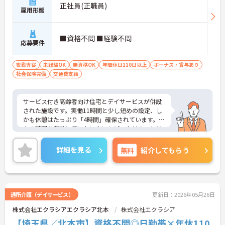
正社員(正職員)
雇用形態
■資格不問 ■経験不問
応募要件
夜勤専従
未経験OK
無資格OK
年間休日110日以上
ボーナス・賞与あり
社会保険完備
交通費支給
サービス付き高齢者向け住宅とデイサービスが併設
された施設です。実働11時間と少し短めの設定、し
かも休憩はたっぷり「4時間」確保されています。日
中の時間を有効に使いたい方にもピッタリのスケジ
ュールです。
◆「学びたい」という意欲を全力で応援する職場で
詳細を見る
無料
紹介してもらう
す。資格取得支援制度を利用すれば、介護職員初任
者研修や実務者研修などの費用を会社負担で取得可
能です。資格を取得するごとにしっかりと給与に反
映（昇給）されるのも魅力です。
◆施設ごとの課題を話し合う「スタッフミーティン
通所介護（デイサービス）
更新日：2026年05月26日
グ」や、利用者様へのケアを考える「ケースカンフ
株式会社エクラシアエクラシア北本
株式会社エクラシア
ァレンス」を実施しています。新人・ベテランに関
係なく意見交換を行い、みんなで解決策を考えるフ
【埼玉県／北本市】資格不問◎日勤帯×年休110