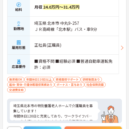
月収
24.0万円～31.4万円
給料
埼玉県 北本市 中丸9-257
勤務地
ＪＲ高崎線「北本駅」バス・車9分
正社員(正職員)
雇用形態
■資格不問 ■経験必須 ■普通自動車運転免
応募要件
許：必須
無資格OK
年間休日110日以上
資格取得サポート
研修制度あり
産休･育休･介護休暇取得実績あり
ボーナス・賞与あり
社会保険完備
交通費支給
埼玉県北本市の特別養護老人ホームで介護職員を募
集しています！
年間休日120日と充実しており、ワークライフバラ
ンスを大切にしたい方にもおすすめ◎無資格でも応
募可能となっております！独自の研修制度もあり、