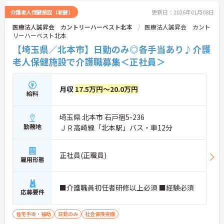
介護老人保健施設（老健）
更新日：2026年01月08日
医療法人誠昇会 カントリーハーベスト北本
医療法人誠昇会 カント
リーハーベスト北本
【埼玉県／北本市】日勤のみ◎各手当あり♪介護
老人保健施設で介護職募集＜正社員＞
月収
17.5万円～20.0万円
給料
埼玉県 北本市 石戸宿5-236
勤務地
ＪＲ高崎線「北本駅」バス・車12分
正社員(正職員)
雇用形態
■介護職員初任者研修以上必須 ■経験必須
応募要件
住宅手当・補助
日勤のみ
社会保険完備