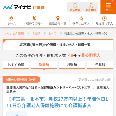
0
0
求人検索
会員登録
メニュー
ホーム
初めての方へ
面談会場一覧
保存した求人
最近見た求人
マイナビ介護職
埼玉県
北本市
埼玉県の介護職・求人・転職一覧
北本市(埼玉県)
の介護職・福祉の求人・転職一覧
48
この条件の介護・福祉求人数
非公開求人
件 ＋
おすすめ順
新着順
月収順
年収順
介護老人保健施設（老健）
更新日：2026年08月06日
医療法人誠昇会介護老人保健施設カントリーハーベスト北本
医療法人
誠昇会
【埼玉県／北本市】月収27万円以上！年間休日1
11日◎介護老人保健施設にて介護職求人