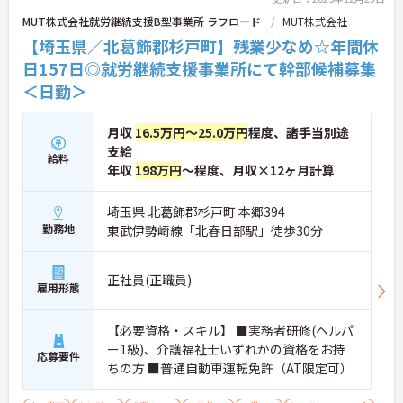
MUT株式会社就労継続支援B型事業所 ラフロード
MUT株式会社
【埼玉県／北葛飾郡杉戸町】残業少なめ☆年間休
日157日◎就労継続支援事業所にて幹部候補募集
＜日勤＞
月収
16.5万円～25.0万円
程度、諸手当別途
支給
給料
年収
198万円
～程度、月収×12ヶ月計算
埼玉県 北葛飾郡杉戸町 本郷394
勤務地
東武伊勢崎線「北春日部駅」徒歩30分
正社員(正職員)
雇用形態
【必要資格・スキル】 ■実務者研修(ヘルパ
ー1級)、介護福祉士いずれかの資格をお持
応募要件
ちの方 ■普通自動車運転免許（AT限定可）