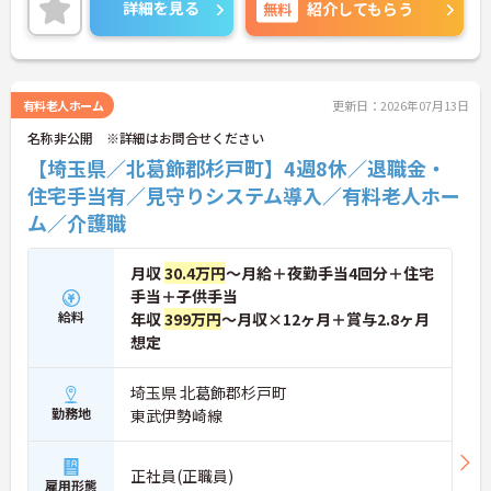
当スタッフを配置し、担当するご入居者様を限定す
詳細を見る
無料
紹介してもらう
ることで、スタッフの負担軽減にも力を入れていま
す。福利厚生も充実しており、長く安心して働ける
環境が整っています。
ご興味のある方には、面接対策ポイントなど、さら
に詳細をご案内しますのでお気軽にご相談くださ
有料老人ホーム
更新日：2026年07月13日
い！
名称非公開 ※詳細はお問合せください
【埼玉県／北葛飾郡杉戸町】4週8休／退職金・
住宅手当有／見守りシステム導入／有料老人ホー
ム／介護職
月収
30.4万円
～月給＋夜勤手当4回分＋住宅
手当＋子供手当
給料
年収
399万円
～月収×12ヶ月＋賞与2.8ヶ月
想定
埼玉県 北葛飾郡杉戸町
勤務地
東武伊勢崎線
正社員(正職員)
雇用形態