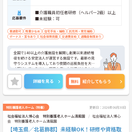
■介護職員初任者研修（ヘルパー2級）以上
応募要件
■未経験：可
車通勤可
残業少なめ
住宅手当・補助
託児所・育児補助
ボーナス・賞与あり
社会保険完備
交通費支給
退職金制度あり
全国で140以上の介護施設を展開し創業以来連続増
収を続ける安定法人が運営する施設です。最新の見
守りシステムを導入しており夜間の巡視負担を大き
く軽減しているほか、丁寧な使い方指導があるため
安心して業務を始められます。月平均残業10時間程
度、住宅手当や子供手当、1食300円の食事補助など
詳細を見る
無料
紹介してもらう
生活を支える福利厚生が大変充実しています。『ハ
タラクエール2023』の認証も取得しており、資格取
得支援や職種別研修制度を通じて着実なキャリアア
ップを目指せます。有資格者の方がそのスキルを存
分に活かし、ご自身の生活も大切にしながら長期的
特別養護老人ホーム（特養）
更新日：2026年06月30日
に活躍できるおすすめの環境です。
社会福祉法人博心会 特別養護老人ホーム清風園
社会福祉法人博心
会 特別養護老人ホーム清風園
★おすすめPOINT★
【安定した経営基盤とキャリア支援】
【埼玉県／北葛飾郡】未経験OK！研修や資格取