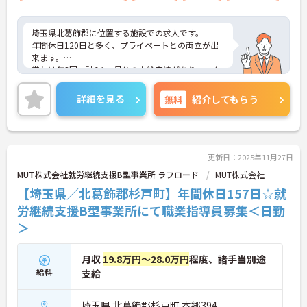
埼玉県北葛飾郡に位置する施設での求人です。
年間休日120日と多く、プライベートとの両立が出
来ます。
賞与は年3回、計6.1ヵ月分の支給実績があり、スタ
ッフの頑張りをきちんと還元！
ご興味のある方は、お気軽にお問い合わせくださ
詳細を見る
無料
紹介してもらう
い。
更新日：2025年11月27日
MUT株式会社就労継続支援B型事業所 ラフロード
MUT株式会社
【埼玉県／北葛飾郡杉戸町】年間休日157日☆就
労継続支援B型事業所にて職業指導員募集＜日勤
＞
月収
19.8万円～28.0万円
程度、諸手当別途
給料
支給
埼玉県 北葛飾郡杉戸町 本郷394