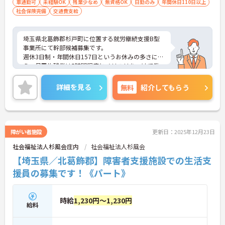
車通勤可
未経験OK
残業少なめ
無資格OK
日勤のみ
年間休日110日以上
社会保険完備
交通費支給
埼玉県北葛飾郡杉戸町に位置する就労継続支援B型
事業所にて幹部候補募集です。
週休3日制・年間休日157日というお休みの多さに加
え、月平均残業は5時間程度とメリハリをつけて働
ける環境です。
ご興味のある方には、面接対策ポイントなど、さら
詳細を見る
無料
紹介してもらう
に詳細をお話いたしますので、お気軽にご相談くだ
さい。
障がい者施設
更新日：2025年12月23日
社会福祉法人杉風会庄内
社会福祉法人杉風会
【埼玉県／北葛飾郡】障害者支援施設での生活支
援員の募集です！《パート》
時給
1,230円～1,230円
給料