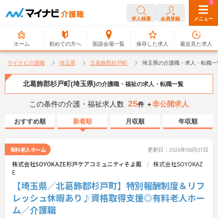
0
0
求人検索
会員登録
メニュー
ホーム
初めての方へ
面談会場一覧
保存した求人
最近見た求人
マイナビ介護職
埼玉県
北葛飾郡杉戸町
埼玉県の介護職・求人・転職一
北葛飾郡杉戸町(埼玉県)
の介護職・福祉の求人・転職一覧
25
この条件の介護・福祉求人数
非公開求人
件 ＋
おすすめ順
新着順
月収順
年収順
有料老人ホーム
更新日：2026年08月07日
株式会社SOYOKAZE杉戸ケアコミュニティそよ風
株式会社SOYOKAZ
E
【埼玉県／北葛飾郡杉戸町】特別報酬制度＆リフ
レッシュ休暇あり♪資格取得支援◎有料老人ホー
ム／介護職