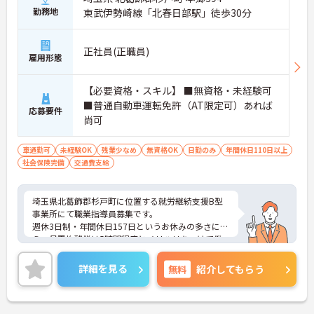
勤務地
東武伊勢崎線「北春日部駅」徒歩30分
正社員(正職員)
雇用形態
【必要資格・スキル】 ■無資格・未経験可
■普通自動車運転免許（AT限定可）あれば
応募要件
尚可
車通勤可
未経験OK
残業少なめ
無資格OK
日勤のみ
年間休日110日以上
社会保険完備
交通費支給
埼玉県北葛飾郡杉戸町に位置する就労継続支援B型
事業所にて職業指導員募集です。
週休3日制・年間休日157日というお休みの多さに加
え、月平均残業は5時間程度とメリハリをつけて働
ける環境です。
ご興味のある方には、面接対策ポイントなど、さら
詳細を見る
無料
紹介してもらう
に詳細をお話いたしますので、お気軽にご相談くだ
さい。