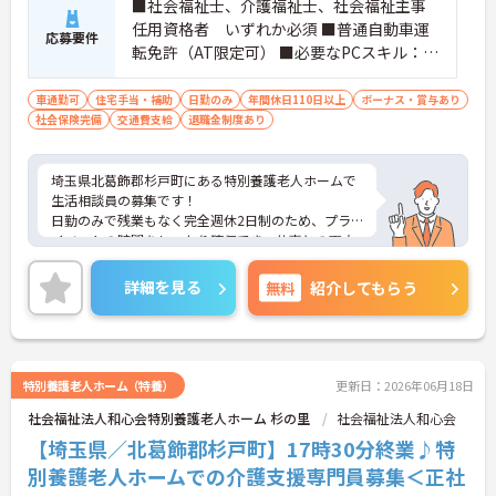
■社会福祉士、介護福祉士、社会福祉主事
任用資格者 いずれか必須 ■普通自動車運
応募要件
転免許（AT限定可） ■必要なPCスキル：ワ
ード、エクセル（入力のみで可）、メール
車通勤可
住宅手当・補助
日勤のみ
年間休日110日以上
ボーナス・賞与あり
社会保険完備
交通費支給
退職金制度あり
埼玉県北葛飾郡杉戸町にある特別養護老人ホームで
生活相談員の募集です！
日勤のみで残業もなく完全週休2日制のため、プラ
イベートの時間をしっかり確保でき、仕事との両立
がしやすい職場です◎
また、昇給と計4.00ヵ月分の賞与実績があり、あな
詳細を見る
無料
紹介してもらう
たの頑張りがしっかり評価され、やりがいを持って
お仕事ができます！
ご興味ある方は面接ポイントをお伝えしますので、
お気軽にご連絡ください。
特別養護老人ホーム（特養）
更新日：2026年06月18日
社会福祉法人和心会特別養護老人ホーム 杉の里
社会福祉法人和心会
【埼玉県／北葛飾郡杉戸町】17時30分終業♪特
別養護老人ホームでの介護支援専門員募集＜正社