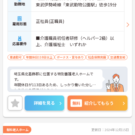
勤務地
東武伊勢崎線「東武動物公園駅」徒歩19分
正社員(正職員)
雇用形態
■介護職員初任者研修（ヘルパー2級）以
応募要件
上、介護福祉士 いずれか
車通勤可
年間休日110日以上
ボーナス・賞与あり
社会保険完備
交通費支給
埼玉県北葛飾郡に位置する特別養護老人ホームで
す。
年間休日が113日あるため、しっかり働いた分しっ
かり休める環境があります。
資格手当があるので、お持ちの資格を活かした働き
方が目指せます。
詳細を見る
無料
紹介してもらう
ご興味のある方には、面接対策ポイントなど、さら
に詳細をお話しいたしますのでお気軽にご相談くだ
さい！
有料老人ホーム
更新日：2024年12月15日