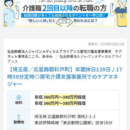
◆ライフサポートも手厚く、育児休業は最長3年間
取得可能で、復職後もお子さんが9歳になるまで時
短勤務が選べるなど、子育てと仕事の両立を強力に
バックアップします。
更新日：2026年03月31日
社会医療法人ジャパンメディカルアライアンス居宅介護支援事業所 ケア
ネット東埼玉こころ、あゆみ
社会医療法人ジャパンメディカルアライ
アンス
【埼玉県／北葛飾郡杉戸町】年間休日120日♪17
時30分定時◎居宅介護支援事業所でのケアマネ
ジャー
年収
360万円～380万円
程度
給料
年収
360万円～380万円
程度
埼玉県 北葛飾郡杉戸町 清地2-1-2
勤務地
東武伊勢崎線「東武動物公園駅」徒歩16分