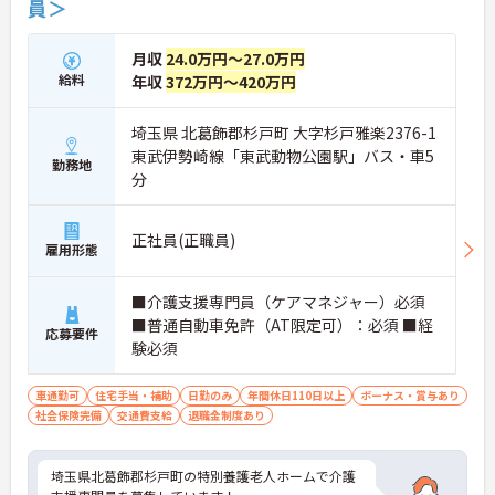
員＞
月収
24.0万円～27.0万円
給料
年収
372万円～420万円
埼玉県 北葛飾郡杉戸町 大字杉戸雅楽2376-1
東武伊勢崎線「東武動物公園駅」バス・車5
勤務地
分
正社員(正職員)
雇用形態
■介護支援専門員（ケアマネジャー）必須
■普通自動車免許（AT限定可）：必須 ■経
応募要件
験必須
車通勤可
住宅手当・補助
日勤のみ
年間休日110日以上
ボーナス・賞与あり
社会保険完備
交通費支給
退職金制度あり
埼玉県北葛飾郡杉戸町の特別養護老人ホームで介護