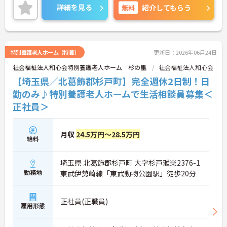
詳細を見る
無料
紹介してもらう
特別養護老人ホーム（特養）
更新日：2026年06月24日
社会福祉法人和心会特別養護老人ホーム 杉の里
社会福祉法人和心会
【埼玉県／北葛飾郡杉戸町】完全週休2日制！日
勤のみ♪特別養護老人ホームで生活相談員募集＜
正社員＞
月収
24.5万円～28.5万円
給料
埼玉県 北葛飾郡杉戸町 大字杉戸雅楽2376-1
勤務地
東武伊勢崎線「東武動物公園駅」徒歩20分
正社員(正職員)
雇用形態