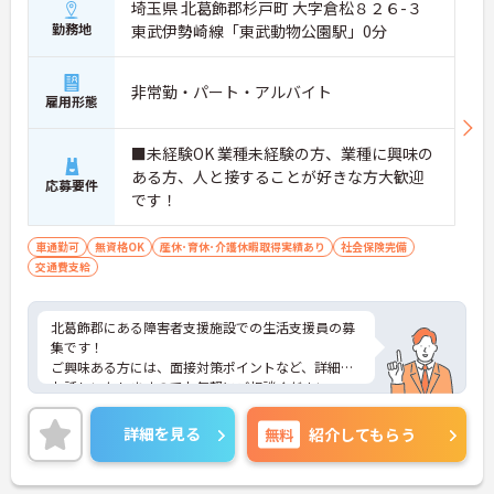
埼玉県 北葛飾郡杉戸町 大字倉松８２６-３
勤務地
東武伊勢崎線「東武動物公園駅」0分
非常勤・パート・アルバイト
雇用形態
■未経験OK 業種未経験の方、業種に興味の
ある方、人と接することが好きな方大歓迎
応募要件
です！
車通勤可
無資格OK
産休･育休･介護休暇取得実績あり
社会保険完備
交通費支給
北葛飾郡にある障害者支援施設での生活支援員の募
集です！
ご興味ある方には、面接対策ポイントなど、詳細を
お話しいたしますのでお気軽にご相談ください。
詳細を見る
無料
紹介してもらう