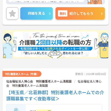
とは別に施設の業績や個人の評価に応じて支給され
る独自の特別報酬制度です。日々の頑張りやチーム
への貢献が直接収入に反映される非常にやりがいの
詳細を見る
無料
紹介してもらう
ある環境が整っています。また、毎朝の情報共有ミ
ーティングを通じてスタッフ同士の連携が強化され
ており、平均勤続年数7.2年という高い定着率を実現
しています。資格取得支援制度を活用して勤務時間
内に研修を受講できるなど教育体制も充実している
ため、介護職からケアマネジャーや管理職への着実
なステップアップが期待できます。定年65歳・再雇
用70歳までの継続雇用制度も完備されており、髪色
やネイルが原則自由といったご自身らしさを大切に
できる環境のもとで末永くご活躍いただけます。
★おすすめPOINT★
【特別報酬制度で、収入アップが期待できます】
・施設の業績や個人の評価に応じて賞与とは別に支
特別養護老人ホーム（特養）
更新日：2026年08月06日
給される特別報酬制度があり、日々の頑張りが直接
社会福祉法人博心会 特別養護老人ホーム清風園
社会福祉法人博心
収入として還元されます。
会 特別養護老人ホーム清風園
・業務への取り組みやチームへの貢献度が公正に評
【埼玉県／北葛飾郡】特別養護老人ホームでの介
価される仕組みにより、高いモチベーションを維持
して働ける環境です。
護職募集です＜夜勤専従＞
【毎朝のミーティングで情報共有を徹底し、職種の
垣根を超えて協力し合える体制です 】