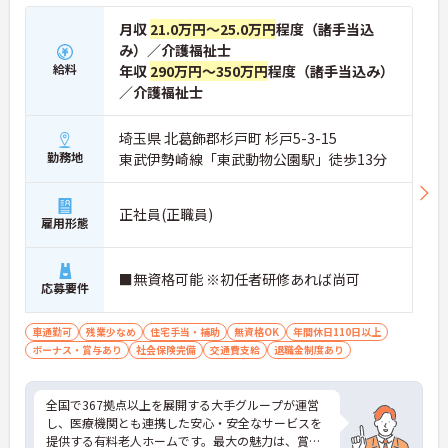
月収
21.0万円～25.0万円
程度（諸手当込
み）／介護福祉士
給料
年収
290万円～350万円
程度（諸手当込み）
／介護福祉士
埼玉県 北葛飾郡杉戸町 杉戸5-3-15
勤務地
東武伊勢崎線「東武動物公園駅」徒歩13分
正社員(正職員)
雇用形態
■無資格可能 ※初任者研修あれば尚可
応募要件
車通勤可
残業少なめ
住宅手当・補助
無資格OK
年間休日110日以上
ボーナス・賞与あり
社会保険完備
交通費支給
退職金制度あり
全国で367拠点以上を展開する大手グループが運営
し、医療機関とも連携した安心・安全なサービスを
提供する有料老人ホームです。最大の魅力は、賞与