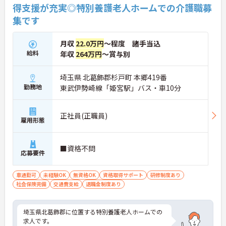
・全国140以上の施設を展開し連続増収を続ける安
得支援が充実◎特別養護老人ホームでの介護職募
定法人が運営しています
集です
・資格取得支援や職種別研修制度があり有資格者の
スキルアップを応援しています
・昇格実績もあり頑張りがしっかり評価される風通
月収
22.0万円
～程度 諸手当込
しの良い環境です
給料
年収
264万円
～賞与別
【最新設備による負担軽減と働きやすさ】
・最新の見守りシステム導入により夜勤時の巡視の
手間を大きく軽減しています
埼玉県 北葛飾郡杉戸町 本郷419番
・機器の導入にあたっては誰でも使いこなせるよう
勤務地
東武伊勢崎線「姫宮駅」バス・車10分
丁寧な指導を実施しています
【生活を支える充実の福利厚生】
・住宅手当や子供手当などご家族の生活もサポート
正社員(正職員)
する手当を完備しています
雇用形態
・1食300円で施設と同じ食事が食べられる食事補助
制度を利用できます ・徒歩や自転車の通勤手当も用
意しています
■資格不問
応募要件
車通勤可
未経験OK
無資格OK
資格取得サポート
研修制度あり
社会保険完備
交通費支給
退職金制度あり
埼玉県北葛飾郡に位置する特別養護老人ホームでの
求人です。