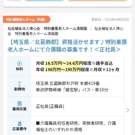
特別養護老人ホーム（特養）
更新日：2026年08月06日
社会福祉法人博心会 特別養護老人ホーム清風園
社会福祉法人博心
会 特別養護老人ホーム清風園
【埼玉県／北葛飾郡】資格活かせます♪特別養護
老人ホームにて介護職の募集です！＜正社員＞
月収
16.5万円～24.6万円
程度※諸手当込
給料
年収
198万円～295万円
程度※月収×12ヶ月
埼玉県 北葛飾郡杉戸町 本郷419番
勤務地
東武伊勢崎線「姫宮駅」バス・車10分
正社員(正職員)
雇用形態
■介護職員初任者研修、実務者研修、介護
応募要件
福祉士のいずれかの資格