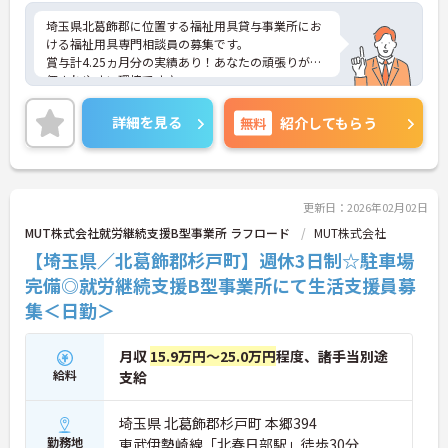
埼玉県北葛飾郡に位置する福祉用具貸与事業所にお
ける福祉用具専門相談員の募集です。
賞与計4.25ヵ月分の実績あり！あなたの頑張りが評
価されやすい環境です♪
マイカー通勤可能なので通勤ラクラク◎
ご興味のある方には面接ポイントをお伝えしますの
詳細を見る
無料
紹介してもらう
で、お気軽にお問い合わせください！
更新日：2026年02月02日
MUT株式会社就労継続支援B型事業所 ラフロード
MUT株式会社
【埼玉県／北葛飾郡杉戸町】週休3日制☆駐車場
完備◎就労継続支援B型事業所にて生活支援員募
集＜日勤＞
月収
15.9万円～25.0万円
程度、諸手当別途
給料
支給
埼玉県 北葛飾郡杉戸町 本郷394
勤務地
東武伊勢崎線「北春日部駅」徒歩30分