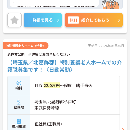
未経験の方もOK！資格取得支援制度や職員研修制度
もございますので、働きながら資格取得が目指せま
す。
詳細を見る
無料
紹介してもらう
ご興味ある方はお気軽にお問い合わせください。
特別養護老人ホーム（特養）
更新日：2026年06月30日
名称非公開 ※詳細はお問合せください
【埼玉県／北葛飾郡】特別養護老人ホームでの介
護職募集です！〈日勤常勤〉
月収
22.0万円
～程度 諸手当込
給料
埼玉県 北葛飾郡杉戸町
勤務地
東武伊勢崎線
正社員(正職員)
雇用形態