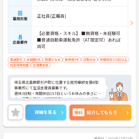
正社員(正職員)
雇用形態
【必要資格・スキル】 ■無資格・未経験可
■普通自動車運転免許（AT限定可）あれば
応募要件
尚可
車通勤可
未経験OK
残業少なめ
無資格OK
日勤のみ
年間休日110日以上
社会保険完備
交通費支給
埼玉県北葛飾郡杉戸町に位置する就労継続支援B型
事業所にて生活支援員募集です。
週休3日制・年間休日157日というお休みの多さに加
え、月平均残業は5時間程度とメリハリをつけて働
ける環境です。
ご興味のある方には、面接対策ポイントなど、さら
詳細を見る
無料
紹介してもらう
に詳細をお話いたしますので、お気軽にご相談くだ
さい。
更新日：2025年12月23日