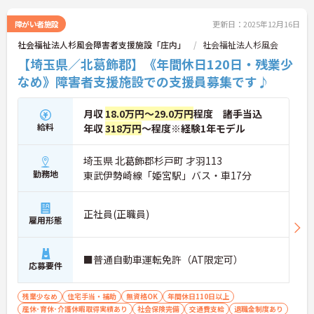
障がい者施設
更新日：2025年12月16日
社会福祉法人杉風会障害者支援施設「庄内」
社会福祉法人杉風会
【埼玉県／北葛飾郡】《年間休日120日・残業少
なめ》障害者支援施設での支援員募集です♪
月収
18.0万円～29.0万円
程度 諸手当込
給料
年収
318万円
～程度※経験1年モデル
埼玉県 北葛飾郡杉戸町 才羽113
勤務地
東武伊勢崎線「姫宮駅」バス・車17分
正社員(正職員)
雇用形態
■普通自動車運転免許（AT限定可）
応募要件
残業少なめ
住宅手当・補助
無資格OK
年間休日110日以上
産休･育休･介護休暇取得実績あり
社会保険完備
交通費支給
退職金制度あり