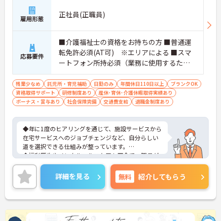
正社員(正職員)
雇用形態
■介護福祉士の資格をお持ちの方 ■普通運
転免許必須(AT可) ※エリアによる ■スマ
応募要件
ートフォン所持必須（業務に使用するた
め） ※ブランク可
残業少なめ
託児所・育児補助
日勤のみ
年間休日110日以上
ブランクOK
資格取得サポート
研修制度あり
産休･育休･介護休暇取得実績あり
ボーナス・賞与あり
社会保険完備
交通費支給
退職金制度あり
◆年に1度のヒアリングを通じて、施設サービスから
在宅サービスへのジョブチェンジなど、自分らしい
道を選択できる仕組みが整っています。
◆福利厚生やメンタルヘルスケアも万全で、職員が
心身ともに健康で、長く誇りを持って働ける環境づ
くりを追求している法人です。
詳細を見る
無料
紹介してもらう
◆入社後は研修施設での座学に加え、現場では先輩
社員との同行訪問（OJT）で実務をしっかり学べま
す。久しぶりのお仕事復帰で不安な方でも、自信を
持って業務に取り組めるよう丁寧にフォローしま
す。