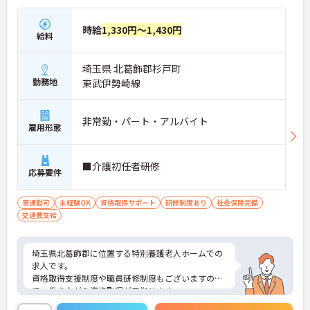
時給
1,330円～1,430円
給料
埼玉県 北葛飾郡杉戸町
勤務地
東武伊勢崎線
非常勤・パート・アルバイト
雇用形態
■介護初任者研修
応募要件
車通勤可
未経験OK
資格取得サポート
研修制度あり
社会保険完備
交通費支給
埼玉県北葛飾郡に位置する特別養護老人ホームでの
求人です。
資格取得支援制度や職員研修制度もございますの
で、働きながら資格取得が目指せます。
ご興味ある方はお気軽にお問い合わせください。