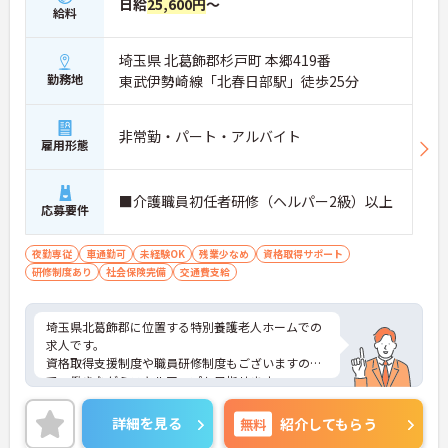
日給
25,600円
～
・スタッフ全員で毎朝お客様の体調や業務連絡を丁
給料
寧に共有することで、チーム全体でスムーズに連携
できる仕組みが構築されています。
埼玉県 北葛飾郡杉戸町 本郷419番
・困った時もすぐに相談してフォローし合える風通
勤務地
東武伊勢崎線「北春日部駅」徒歩25分
しの良い職場となっており、平均勤続年数7.2年とい
う高い定着率につながっています。
非常勤・パート・アルバイト
【医療機関と連携した安心の体制のもと、専門的な
雇用形態
ケアスキルを磨ける環境です】
・24時間体制で介護スタッフが常駐し、医療機関と
も連携しているため、緊急時にも落ち着いて対応で
■介護職員初任者研修（ヘルパー2級）以上
応募要件
きる安心・安全なサービス提供を学べます。
・資格取得に向けた研修や講習は勤務時間内で受講
できる場合が多く、プライベートの負担を抑えなが
夜勤専従
車通勤可
未経験OK
残業少なめ
資格取得サポート
ら着実に専門性を高められます。
研修制度あり
社会保険完備
交通費支給
【リフレッシュ休暇17日や自由な身だしなみ規定
で、自分らしく無理なく続けられます】
埼玉県北葛飾郡に位置する特別養護老人ホームでの
・年間107日の休日に加えて年間17日のリフレッシ
求人です。
ュ休暇が支給されるため、しっかりと休息を取りな
資格取得支援制度や職員研修制度もございますの
がらオンオフのメリハリをつけて働けます。
で、働きながらスキルアップも目指せます。
・髪色やネイルなどが原則自由となっており、定年
ご興味ある方はお気軽にお問い合わせください。
65歳・再雇用70歳までの継続雇用制度のもとで、ご
詳細を見る
無料
紹介してもらう
自身のスタイルを保ちながら末永く活躍できます。