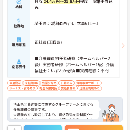
月収
24.4万円～25.6万円
程度 ※諸手当込
給料
み
埼玉県 北葛飾郡杉戸町 本島611－1
勤務地
正社員(正職員)
雇用形態
■介護職員初任者研修（ホームヘルパー2
級）実務者研修（ホームヘルパー1級）介護
応募要件
福祉士：いずれか必須 ■実務経験：不問
車通勤可
未経験OK
残業少なめ
日勤のみ
資格取得サポート
ボーナス・賞与あり
社会保険完備
交通費支給
退職金制度あり
埼玉県北葛飾郡に位置するグループホームにおける
介護職員の募集です。
未経験の方も歓迎しており、資格取得支援制度や研
修制度が充実しているため、介護のお仕事をこれか
ら始めたい方にもぴったり♪また、フロアごとに担