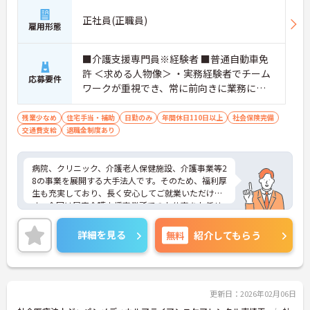
正社員(正職員)
雇用形態
■介護支援専門員※経験者 ■普通自動車免
許 ＜求める人物像＞ ・実務経験者でチーム
応募要件
ワークが重視でき、常に前向きに業務に取
り組める方
残業少なめ
住宅手当・補助
日勤のみ
年間休日110日以上
社会保険完備
交通費支給
退職金制度あり
病院、クリニック、介護老人保健施設、介護事業等2
8の事業を展開する大手法人です。そのため、福利厚
生も充実しており、長く安心してご就業いただけま
す。今回は居宅介護支援事業所でのお仕事をお任せ
いたします。複数の介護支援専門員が在籍してお
り、相談もしやすい学べる環境です。日祝固定休
詳細を見る
無料
紹介してもらう
み、17時30分定時で、プライベートとの両立もしい
やすいです。ご興味のある方には、面接対策ポイン
トなど、さらに詳細をお話しいたしますのでお気軽
にご相談ください！
更新日：2026年02月06日