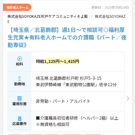
有料老人ホーム
更新日：2025年09月24日
株式会社SOYOKAZE杉戸ケアコミュニティそよ風
株式会社SOYOKAZ
E
【埼玉県／北葛飾郡】週1日～で相談可◎福利厚
生充実★有料老人ホームでの介護職《パート／夜
勤専従》
時給
1,225円～1,425円
給料
埼玉県 北葛飾郡杉戸町 杉戸5-3-15
勤務地
東武伊勢崎線「東武動物公園駅」徒歩12分
非常勤・パート・アルバイト
雇用形態
■介護職員初任者研修（ヘルパー2級）以上
応募要件
※無資格も相談可