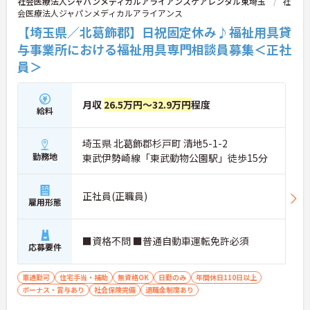
社会医療法人ジャパンメディカルアライアンスケアレンタル東埼玉
社
会医療法人ジャパンメディカルアライアンス
【埼玉県／北葛飾郡】日祝固定休み♪福祉用具貸
与事業所における福祉用具専門相談員募集＜正社
員＞
月収
26.5万円～32.9万円
程度
給料
埼玉県 北葛飾郡杉戸町 清地5-1-2
勤務地
東武伊勢崎線「東武動物公園駅」徒歩15分
正社員(正職員)
雇用形態
■資格不問 ■普通自動車運転免許必須
応募要件
車通勤可
住宅手当・補助
無資格OK
日勤のみ
年間休日110日以上
ボーナス・賞与あり
社会保険完備
退職金制度あり