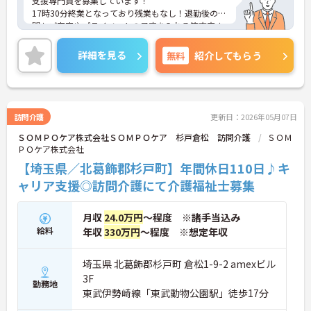
支援専門員を募集しています！
17時30分終業となっており残業もなし！退勤後の時
間もご家庭やプライベートの予定を入れる等充実さ
せることができます◎住宅手当の支給もあり、生活
に嬉しい制度も整っております！マイカー通勤も可
詳細を見る
無料
紹介してもらう
能となっており通勤もラクラク安心です♪
ご興味のある方は、面接のポイントをお伝えします
のでお気軽にご連絡ください！
訪問介護
更新日：2026年05月07日
ＳＯＭＰＯケア株式会社ＳＯＭＰＯケア 杉戸倉松 訪問介護
ＳＯＭ
ＰＯケア株式会社
【埼玉県／北葛飾郡杉戸町】年間休日110日♪キ
ャリア支援◎訪問介護にて介護福祉士募集
月収
24.0万円
～程度 ※諸手当込み
給料
年収
330万円
～程度 ※想定年収
埼玉県 北葛飾郡杉戸町 倉松1-9-2 amexビル
3F
勤務地
東武伊勢崎線「東武動物公園駅」徒歩17分