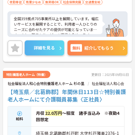
夜勤専従
残業少なめ
無資格OK
社会保険完備
交通費支給
全国359拠点705事業所以上を展開しています。幅広
いサービスを展開することで、利用者一人ひとりの
ニーズに合わせたケアの提供が可能となっていま
す。また、職員もサービスの選択を含め、ライフス
タイルに合わせた働き方の選択肢が多くあります。
入社時研修はもちろん、サービス・職種ごとに研修
詳細を見る
無料
紹介してもらう
カリキュラムが整っており学び成長できる環境で
す。
ご興味のある方は面接対策ポイントなどお話致しま
すのでお気軽にお問い合わせください。
特別養護老人ホーム（特養）
更新日：2025年09月01日
社会福祉法人和心会特別養護老人ホーム 杉の里
社会福祉法人和心会
【埼玉県／北葛飾郡】年間休日113日☆特別養護
老人ホームにて介護職員募集〈正社員〉
月収
22.0万円
～程度 諸手当込み ※夜勤4
給料
回想定
埼玉県 北葛飾郡杉戸町 大字杉戸雅楽2376-1