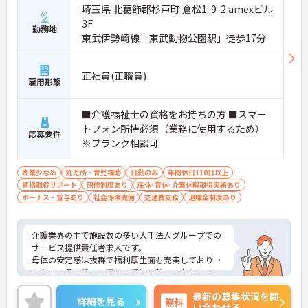
埼玉県 北葛飾郡杉戸町 倉松1-9-2 amexビル
3F
勤務地
東武伊勢崎線「東武動物公園駅」徒歩17分
正社員(正職員)
雇用形態
■介護福祉士の資格をお持ちの方 ■スマー
トフォン所持必須（業務に使用するため）
応募要件
※ブランク相談可
残業少なめ
託児所・育児補助
日勤のみ
年間休日110日以上
資格取得サポート
研修制度あり
産休･育休･介護休暇取得実績あり
ボーナス・賞与あり
社会保険完備
交通費支給
退職金制度あり
介護業界の中で施設数の多い大手法人グループでの
サービス提供責任者求人です。
母体の安定感は抜群で福利厚生面も充実しており、
安心して長く働いて頂ける環境は整っております。
また、頑張りがきちんと評価に繋がります。
最新の募集状況を問
ご興味のある方はぜひお気軽にお問い合わせくださ
詳細を見る
無料
い合わせる