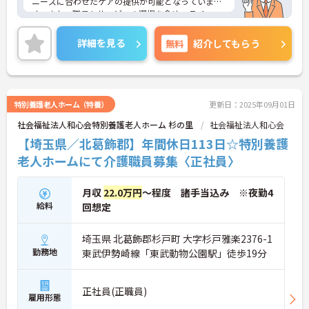
ニーズに合わせたケアの提供が可能となっていま
す。また、職員もサービスの選択を含め、ライフス
タイルに合わせた働き方の選択肢が多くあります。
入社時研修はもちろん、サービス・職種ごとに研修
詳細を見る
無料
紹介してもらう
カリキュラムが整っており学び成長できる環境で
す。
ご興味のある方は面接対策ポイントなどお話致しま
すのでお気軽にお問い合わせください。
特別養護老人ホーム（特養）
更新日：2025年09月01日
社会福祉法人和心会特別養護老人ホーム 杉の里
社会福祉法人和心会
【埼玉県／北葛飾郡】年間休日113日☆特別養護
老人ホームにて介護職員募集〈正社員〉
月収
22.0万円
～程度 諸手当込み ※夜勤4
給料
回想定
埼玉県 北葛飾郡杉戸町 大字杉戸雅楽2376-1
勤務地
東武伊勢崎線「東武動物公園駅」徒歩19分
正社員(正職員)
雇用形態