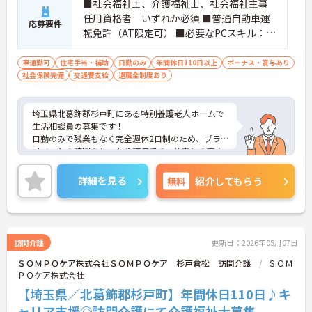
■社会福祉士、介護福祉士、社会福祉主事
任用資格者 いずれか必須 ■普通自動車運
応募要件
転免許（AT限定可） ■必要なPCスキル：ワ
ード、エクセル（入力のみで可）、メール
車通勤可
住宅手当・補助
日勤のみ
年間休日110日以上
ボーナス・賞与あり
社会保険完備
交通費支給
退職金制度あり
埼玉県北葛飾郡杉戸町にある特別養護老人ホームで
生活相談員の募集です！
日勤のみで残業もなく完全週休2日制のため、プラ
イベートの時間をしっかり確保でき、仕事との両立
がしやすい職場です◎
また、昇給と計4.00ヵ月分の賞与実績があり、あな
詳細を見る
無料
紹介してもらう
たの頑張りがしっかり評価され、やりがいを持って
お仕事ができます！
ご興味ある方は面接ポイントをお伝えしますので、
お気軽にご連絡ください。
訪問介護
更新日：2026年05月07日
ＳＯＭＰＯケア株式会社ＳＯＭＰＯケア 杉戸倉松 訪問介護
ＳＯＭ
ＰＯケア株式会社
【埼玉県／北葛飾郡杉戸町】年間休日110日♪キ
ャリア支援◎訪問介護にて介護福祉士募集