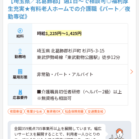
【埼玉県／北葛飾郡】週1日～で相談可◎福利厚
生充実★有料老人ホームでの介護職《パート／夜
勤専従》
時給
1,225円～1,425円
給料
埼玉県 北葛飾郡杉戸町 杉戸5-3-15
勤務地
東武伊勢崎線「東武動物公園駅」徒歩12分
非常勤・パート・アルバイト
雇用形態
■介護職員初任者研修（ヘルパー2級）以上
応募要件
※無資格も相談可
夜勤専従
残業少なめ
無資格OK
社会保険完備
交通費支給
全国359拠点705事業所以上を展開しています。幅広
いサービスを展開することで、利用者一人ひとりの