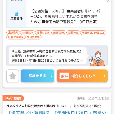
【必要資格・スキル】 ■実務者研修(ヘルパ
ー1級)、介護福祉士いずれかの資格をお持
応募要件
ちの方 ■普通自動車運転免許（AT限定可）
車通勤可
未経験OK
残業少なめ
無資格OK
日勤のみ
年間休日110日以上
社会保険完備
交通費支給
埼玉県北葛飾郡杉戸町に位置する就労継続支援B型
事業所にて幹部候補募集です。
週休3日制・年間休日157日というお休みの多さに加
え、月平均残業は5時間程度とメリハリをつけて働
ける環境です。
ご興味のある方には、面接対策ポイントなど、さら
詳細を見る
無料
紹介してもらう
に詳細をお話いたしますので、お気軽にご相談くだ
さい。
障がい者施設
更新日：2025年12月16日
社会福祉法人杉風会障害者支援施設「庄内」
社会福祉法人杉風会
【埼玉県／北葛飾郡】《年間休日120日・残業少