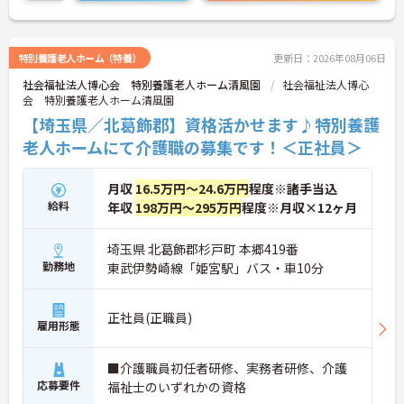
特別養護老人ホーム（特養）
更新日：2026年08月06日
社会福祉法人博心会 特別養護老人ホーム清風園
社会福祉法人博心
会 特別養護老人ホーム清風園
【埼玉県／北葛飾郡】資格活かせます♪特別養護
老人ホームにて介護職の募集です！＜正社員＞
月収
16.5万円～24.6万円
程度※諸手当込
給料
年収
198万円～295万円
程度※月収×12ヶ月
埼玉県 北葛飾郡杉戸町 本郷419番
勤務地
東武伊勢崎線「姫宮駅」バス・車10分
正社員(正職員)
雇用形態
■介護職員初任者研修、実務者研修、介護
応募要件
福祉士のいずれかの資格