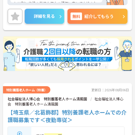
とは別に施設の業績や個人の評価に応じて支給され
る独自の特別報酬制度です。日々の頑張りやチーム
への貢献が直接収入に反映される非常にやりがいの
詳細を見る
無料
紹介してもらう
ある環境が整っています。また、毎朝の情報共有ミ
ーティングを通じてスタッフ同士の連携が強化され
ており、平均勤続年数7.2年という高い定着率を実現
しています。資格取得支援制度を活用して勤務時間
内に研修を受講できるなど教育体制も充実している
ため、介護職からケアマネジャーや管理職への着実
なステップアップが期待できます。定年65歳・再雇
用70歳までの継続雇用制度も完備されており、髪色
やネイルが原則自由といったご自身らしさを大切に
できる環境のもとで末永くご活躍いただけます。
★おすすめPOINT★
【特別報酬制度で、収入アップが期待できます】
・施設の業績や個人の評価に応じて賞与とは別に支
特別養護老人ホーム（特養）
更新日：2026年08月06日
給される特別報酬制度があり、日々の頑張りが直接
社会福祉法人博心会 特別養護老人ホーム清風園
社会福祉法人博心
収入として還元されます。
会 特別養護老人ホーム清風園
・業務への取り組みやチームへの貢献度が公正に評
【埼玉県／北葛飾郡】特別養護老人ホームでの介
価される仕組みにより、高いモチベーションを維持
して働ける環境です。
護職募集です＜夜勤専従＞
【毎朝のミーティングで情報共有を徹底し、職種の
垣根を超えて協力し合える体制です 】