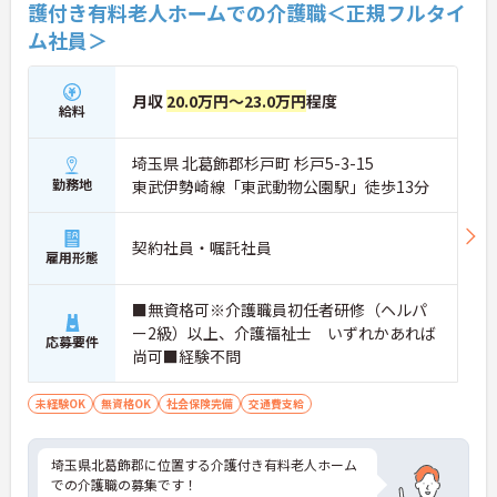
護付き有料老人ホームでの介護職＜正規フルタイ
ム社員＞
月収
20.0万円～23.0万円
程度
給料
埼玉県 北葛飾郡杉戸町 杉戸5-3-15
勤務地
東武伊勢崎線「東武動物公園駅」徒歩13分
契約社員・嘱託社員
雇用形態
■無資格可※介護職員初任者研修（ヘルパ
ー2級）以上、介護福祉士 いずれかあれば
応募要件
尚可■経験不問
未経験OK
無資格OK
社会保険完備
交通費支給
埼玉県北葛飾郡に位置する介護付き有料老人ホーム
での介護職の募集です！