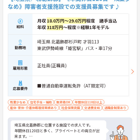
なめ》障害者支援施設での支援員募集です♪
月収
18.0万円～29.0万円
程度 諸手当込
給料
年収
318万円
～程度※経験1年モデル
埼玉県 北葛飾郡杉戸町 才羽113
勤務地
東武伊勢崎線「姫宮駅」バス・車17分
正社員(正職員)
雇用形態
■普通自動車運転免許（AT限定可）
応募要件
残業少なめ
住宅手当・補助
無資格OK
年間休日110日以上
産休･育休･介護休暇取得実績あり
社会保険完備
交通費支給
退職金制度あり
埼玉県北葛飾郡に位置する施設での求人です。
年間休日120日と多く、プライベートとの両立が出
来ます。