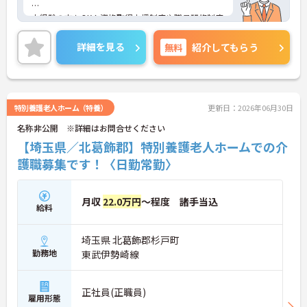
未経験の方もOK！資格取得支援制度や職員研修制度
もございますので、働きながら資格取得が目指せま
す。
詳細を見る
無料
紹介してもらう
ご興味ある方はお気軽にお問い合わせください。
特別養護老人ホーム（特養）
更新日：2026年06月30日
名称非公開 ※詳細はお問合せください
【埼玉県／北葛飾郡】特別養護老人ホームでの介
護職募集です！〈日勤常勤〉
月収
22.0万円
～程度 諸手当込
給料
埼玉県 北葛飾郡杉戸町
勤務地
東武伊勢崎線
正社員(正職員)
雇用形態