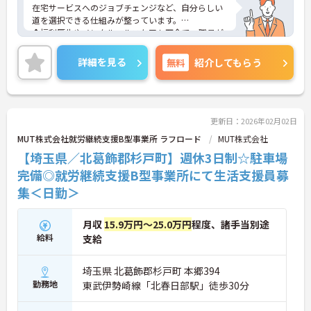
在宅サービスへのジョブチェンジなど、自分らしい
道を選択できる仕組みが整っています。
◆福利厚生やメンタルヘルスケアも万全で、職員が
心身ともに健康で、長く誇りを持って働ける環境づ
くりを追求している法人です。
詳細を見る
無料
紹介してもらう
◆入社後は研修施設での座学に加え、現場では先輩
社員との同行訪問（OJT）で実務をしっかり学べま
す。久しぶりのお仕事復帰で不安な方でも、自信を
持って業務に取り組めるよう丁寧にフォローしま
す。
更新日：2026年02月02日
◆ライフサポートも手厚く、育児休業は最長3年間
MUT株式会社就労継続支援B型事業所 ラフロード
MUT株式会社
取得可能で、復職後もお子さんが9歳になるまで時
【埼玉県／北葛飾郡杉戸町】週休3日制☆駐車場
短勤務が選べるなど、子育てと仕事の両立を強力に
バックアップします。
完備◎就労継続支援B型事業所にて生活支援員募
集＜日勤＞
月収
15.9万円～25.0万円
程度、諸手当別途
給料
支給
埼玉県 北葛飾郡杉戸町 本郷394
勤務地
東武伊勢崎線「北春日部駅」徒歩30分