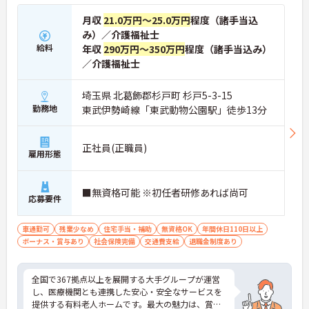
月収
21.0万円～25.0万円
程度（諸手当込
み）／介護福祉士
給料
年収
290万円～350万円
程度（諸手当込み）
／介護福祉士
埼玉県 北葛飾郡杉戸町 杉戸5-3-15
勤務地
東武伊勢崎線「東武動物公園駅」徒歩13分
正社員(正職員)
雇用形態
■無資格可能 ※初任者研修あれば尚可
応募要件
車通勤可
残業少なめ
住宅手当・補助
無資格OK
年間休日110日以上
ボーナス・賞与あり
社会保険完備
交通費支給
退職金制度あり
全国で367拠点以上を展開する大手グループが運営
し、医療機関とも連携した安心・安全なサービスを
提供する有料老人ホームです。最大の魅力は、賞与