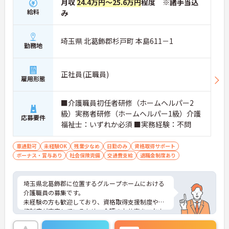
月収
24.4万円～25.6万円
程度 ※諸手当込
給料
み
埼玉県 北葛飾郡杉戸町 本島611－1
勤務地
正社員(正職員)
雇用形態
■介護職員初任者研修（ホームヘルパー2
級）実務者研修（ホームヘルパー1級）介護
応募要件
福祉士：いずれか必須 ■実務経験：不問
車通勤可
未経験OK
残業少なめ
日勤のみ
資格取得サポート
ボーナス・賞与あり
社会保険完備
交通費支給
退職金制度あり
埼玉県北葛飾郡に位置するグループホームにおける
介護職員の募集です。
未経験の方も歓迎しており、資格取得支援制度や研
修制度が充実しているため、介護のお仕事をこれか
ら始めたい方にもぴったり♪また、フロアごとに担