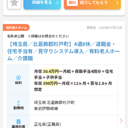
当スタッフを配置し、担当するご入居者様を限定す
詳細を見る
無料
紹介してもらう
ることで、スタッフの負担軽減にも力を入れていま
す。福利厚生も充実しており、長く安心して働ける
環境が整っています。
ご興味のある方には、面接対策ポイントなど、さら
に詳細をご案内しますのでお気軽にご相談くださ
有料老人ホーム
更新日：2026年07月13日
い！
名称非公開 ※詳細はお問合せください
【埼玉県／北葛飾郡杉戸町】4週8休／退職金・
住宅手当有／見守りシステム導入／有料老人ホー
ム／介護職
月収
30.4万円
～月給＋夜勤手当4回分＋住宅
手当＋子供手当
給料
年収
399万円
～月収×12ヶ月＋賞与2.8ヶ月
想定
埼玉県 北葛飾郡杉戸町
勤務地
東武伊勢崎線
正社員(正職員)
雇用形態