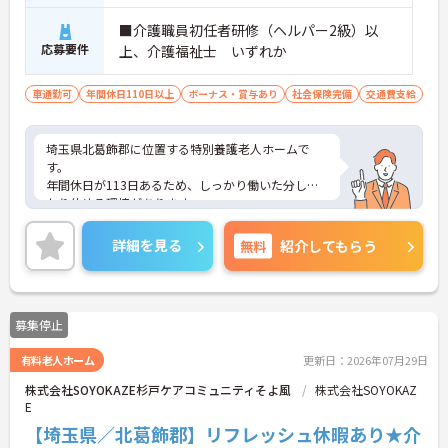
■介護職員初任者研修（ヘルパー2級）以
応募要件
上、介護福祉士 いずれか
車通勤可
年間休日110日以上
ボーナス・賞与あり
社会保険完備
交通費支給
埼玉県北葛飾郡に位置する特別養護老人ホームで
す。
年間休日が113日あるため、しっかり働いた分しっ
かり休める環境があります。
資格手当があるので、お持ちの資格を活かした働き
方が目指せます。
詳細を見る
無料
紹介してもらう
ご興味のある方には、面接対策ポイントなど、さら
に詳細をお話しいたしますのでお気軽にご相談くだ
さい！
募集停止
有料老人ホーム
更新日：2026年07月29日
株式会社SOYOKAZE杉戸ケアコミュニティそよ風
株式会社SOYOKAZ
E
【埼玉県／北葛飾郡】リフレッシュ休暇あり★介