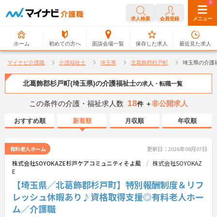
0
0
求人検索
会員登録
メニュー
ホーム
初めての方へ
面談会場一覧
保存した求人
最近見た求人
マイナビ介護職
介護福祉士
埼玉県
北葛飾郡杉戸町
埼玉県の介護
北葛飾郡杉戸町(埼玉県)の介護福祉士
の求人・転職一覧
18
この条件の介護・福祉求人数
非公開求人
件 ＋
おすすめ順
新着順
月収順
年収順
有料老人ホーム
更新日：2026年08月07日
株式会社SOYOKAZE杉戸ケアコミュニティそよ風
株式会社SOYOKAZ
E
【埼玉県／北葛飾郡杉戸町】特別報酬制度＆リフ
レッシュ休暇あり♪資格取得支援◎有料老人ホー
ム／介護職