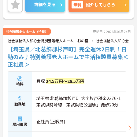
詳細を見る
無料
紹介してもらう
特別養護老人ホーム（特養）
更新日：2026年06月24日
社会福祉法人和心会特別養護老人ホーム 杉の里
社会福祉法人和心会
【埼玉県／北葛飾郡杉戸町】完全週休2日制！日
勤のみ♪特別養護老人ホームで生活相談員募集＜
正社員＞
月収
24.5万円～28.5万円
給料
埼玉県 北葛飾郡杉戸町 大字杉戸雅楽2376-1
勤務地
東武伊勢崎線「東武動物公園駅」徒歩20分
正社員(正職員)
雇用形態