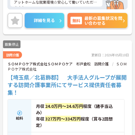
アットホームな就業環境☆安心して働いていただけ
ます♪
ご興味ある方には、面接対策ポイントなど、さらに
最新の募集状況を問
詳細をお話しいたしますのでお気軽にご相談くださ
詳細を見る
無料
い合わせる
い。
募集停止
訪問介護
更新日：2026年05月10日
ＳＯＭＰＯケア株式会社ＳＯＭＰＯケア 杉戸倉松 訪問介護
ＳＯＭ
ＰＯケア株式会社
【埼玉県／北葛飾郡】 大手法人グループが展開
する訪問介護事業所にてサービス提供責任者募
集！
月収
24.0万円～24.6万円
程度（諸手当込
み）
給料
年収
327万円～334万円
程度（賞与2回想
定）