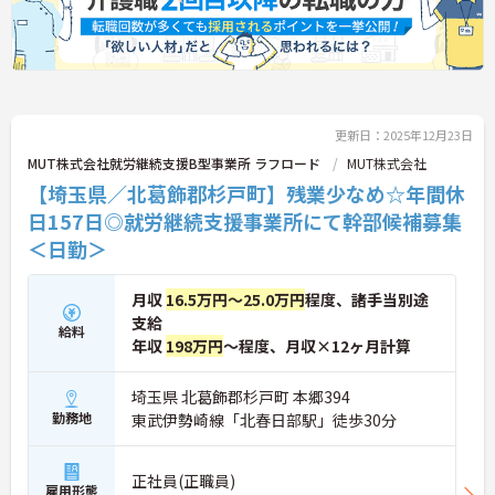
更新日：2025年12月23日
MUT株式会社就労継続支援B型事業所 ラフロード
MUT株式会社
【埼玉県／北葛飾郡杉戸町】残業少なめ☆年間休
日157日◎就労継続支援事業所にて幹部候補募集
＜日勤＞
月収
16.5万円～25.0万円
程度、諸手当別途
支給
給料
年収
198万円
～程度、月収×12ヶ月計算
埼玉県 北葛飾郡杉戸町 本郷394
勤務地
東武伊勢崎線「北春日部駅」徒歩30分
正社員(正職員)
雇用形態