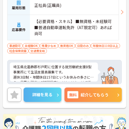
正社員(正職員)
雇用形態
【必要資格・スキル】 ■無資格・未経験可
■普通自動車運転免許（AT限定可）あれば
応募要件
尚可
車通勤可
未経験OK
残業少なめ
無資格OK
日勤のみ
年間休日110日以上
社会保険完備
交通費支給
埼玉県北葛飾郡杉戸町に位置する就労継続支援B型
事業所にて生活支援員募集です。
週休3日制・年間休日157日というお休みの多さに加
え、月平均残業は5時間程度とメリハリをつけて働
ける環境です。
ご興味のある方には、面接対策ポイントなど、さら
詳細を見る
無料
紹介してもらう
に詳細をお話いたしますので、お気軽にご相談くだ
さい。