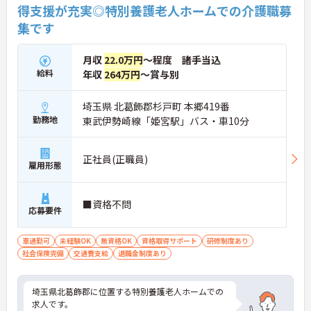
・全国140以上の施設を展開し連続増収を続ける安
得支援が充実◎特別養護老人ホームでの介護職募
定法人が運営しています
集です
・資格取得支援や職種別研修制度があり有資格者の
スキルアップを応援しています
・昇格実績もあり頑張りがしっかり評価される風通
月収
22.0万円
～程度 諸手当込
しの良い環境です
給料
年収
264万円
～賞与別
【最新設備による負担軽減と働きやすさ】
・最新の見守りシステム導入により夜勤時の巡視の
手間を大きく軽減しています
埼玉県 北葛飾郡杉戸町 本郷419番
・機器の導入にあたっては誰でも使いこなせるよう
勤務地
東武伊勢崎線「姫宮駅」バス・車10分
丁寧な指導を実施しています
【生活を支える充実の福利厚生】
・住宅手当や子供手当などご家族の生活もサポート
正社員(正職員)
する手当を完備しています
雇用形態
・1食300円で施設と同じ食事が食べられる食事補助
制度を利用できます ・徒歩や自転車の通勤手当も用
意しています
■資格不問
応募要件
車通勤可
未経験OK
無資格OK
資格取得サポート
研修制度あり
社会保険完備
交通費支給
退職金制度あり
埼玉県北葛飾郡に位置する特別養護老人ホームでの
求人です。