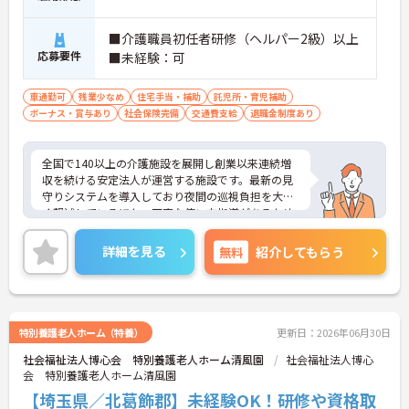
■介護職員初任者研修（ヘルパー2級）以上
応募要件
■未経験：可
車通勤可
残業少なめ
住宅手当・補助
託児所・育児補助
ボーナス・賞与あり
社会保険完備
交通費支給
退職金制度あり
全国で140以上の介護施設を展開し創業以来連続増
収を続ける安定法人が運営する施設です。最新の見
守りシステムを導入しており夜間の巡視負担を大き
く軽減しているほか、丁寧な使い方指導があるため
安心して業務を始められます。月平均残業10時間程
度、住宅手当や子供手当、1食300円の食事補助など
詳細を見る
無料
紹介してもらう
生活を支える福利厚生が大変充実しています。『ハ
タラクエール2023』の認証も取得しており、資格取
得支援や職種別研修制度を通じて着実なキャリアア
ップを目指せます。有資格者の方がそのスキルを存
分に活かし、ご自身の生活も大切にしながら長期的
特別養護老人ホーム（特養）
更新日：2026年06月30日
に活躍できるおすすめの環境です。
社会福祉法人博心会 特別養護老人ホーム清風園
社会福祉法人博心
会 特別養護老人ホーム清風園
★おすすめPOINT★
【安定した経営基盤とキャリア支援】
【埼玉県／北葛飾郡】未経験OK！研修や資格取