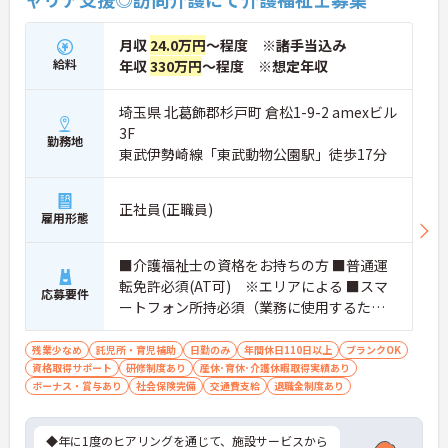
月収
24.0万円
～程度 ※諸手当込み
給料
年収
330万円
～程度 ※想定年収
埼玉県 北葛飾郡杉戸町 倉松1-9-2 amexビル
3F
勤務地
東武伊勢崎線「東武動物公園駅」徒歩17分
正社員(正職員)
雇用形態
■介護福祉士の資格をお持ちの方 ■普通運
転免許必須(AT可) ※エリアによる ■スマ
応募要件
ートフォン所持必須（業務に使用するた
め） ※ブランク可
残業少なめ
託児所・育児補助
日勤のみ
年間休日110日以上
ブランクOK
資格取得サポート
研修制度あり
産休･育休･介護休暇取得実績あり
ボーナス・賞与あり
社会保険完備
交通費支給
退職金制度あり
◆年に1度のヒアリングを通じて、施設サービスから