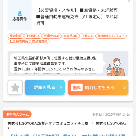
【必要資格・スキル】 ■無資格・未経験可
■普通自動車運転免許（AT限定可）あれば
応募要件
尚可
車通勤可
未経験OK
残業少なめ
無資格OK
日勤のみ
年間休日110日以上
社会保険完備
交通費支給
埼玉県北葛飾郡杉戸町に位置する就労継続支援B型
事業所にて職業指導員募集です。
週休3日制・年間休日157日というお休みの多さに加
え、月平均残業は5時間程度とメリハリをつけて働
ける環境です。
ご興味のある方には、面接対策ポイントなど、さら
詳細を見る
無料
紹介してもらう
に詳細をお話いたしますので、お気軽にご相談くだ
さい。
有料老人ホーム
更新日：2025年09月24日
株式会社SOYOKAZE杉戸ケアコミュニティそよ風
株式会社SOYOKAZ
E