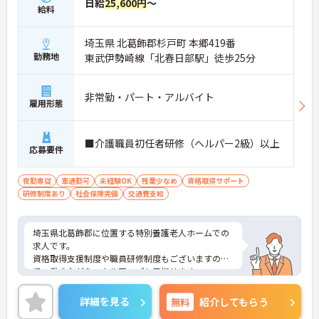
日給
25,600円
～
・スタッフ全員で毎朝お客様の体調や業務連絡を丁
給料
寧に共有することで、チーム全体でスムーズに連携
できる仕組みが構築されています。
埼玉県 北葛飾郡杉戸町 本郷419番
・困った時もすぐに相談してフォローし合える風通
勤務地
東武伊勢崎線「北春日部駅」徒歩25分
しの良い職場となっており、平均勤続年数7.2年とい
う高い定着率につながっています。
非常勤・パート・アルバイト
【医療機関と連携した安心の体制のもと、専門的な
雇用形態
ケアスキルを磨ける環境です】
・24時間体制で介護スタッフが常駐し、医療機関と
も連携しているため、緊急時にも落ち着いて対応で
■介護職員初任者研修（ヘルパー2級）以上
応募要件
きる安心・安全なサービス提供を学べます。
・資格取得に向けた研修や講習は勤務時間内で受講
できる場合が多く、プライベートの負担を抑えなが
夜勤専従
車通勤可
未経験OK
残業少なめ
資格取得サポート
ら着実に専門性を高められます。
研修制度あり
社会保険完備
交通費支給
【リフレッシュ休暇17日や自由な身だしなみ規定
で、自分らしく無理なく続けられます】
埼玉県北葛飾郡に位置する特別養護老人ホームでの
・年間107日の休日に加えて年間17日のリフレッシ
求人です。
ュ休暇が支給されるため、しっかりと休息を取りな
資格取得支援制度や職員研修制度もございますの
がらオンオフのメリハリをつけて働けます。
で、働きながらスキルアップも目指せます。
・髪色やネイルなどが原則自由となっており、定年
ご興味ある方はお気軽にお問い合わせください。
65歳・再雇用70歳までの継続雇用制度のもとで、ご
詳細を見る
無料
紹介してもらう
自身のスタイルを保ちながら末永く活躍できます。