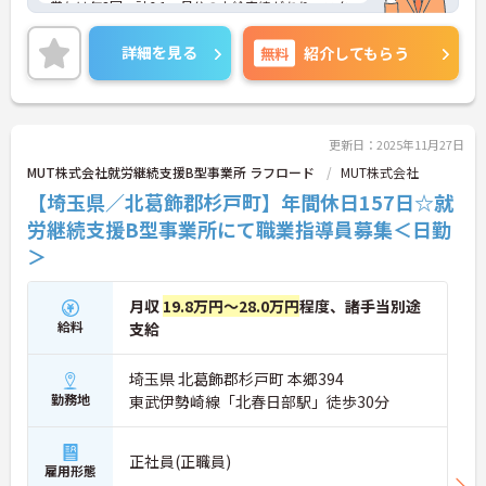
賞与は年3回、計6.1ヵ月分の支給実績があり、スタ
ッフの頑張りをきちんと還元！
ご興味のある方は、お気軽にお問い合わせくださ
詳細を見る
無料
紹介してもらう
い。
更新日：2025年11月27日
MUT株式会社就労継続支援B型事業所 ラフロード
MUT株式会社
【埼玉県／北葛飾郡杉戸町】年間休日157日☆就
労継続支援B型事業所にて職業指導員募集＜日勤
＞
月収
19.8万円～28.0万円
程度、諸手当別途
給料
支給
埼玉県 北葛飾郡杉戸町 本郷394
勤務地
東武伊勢崎線「北春日部駅」徒歩30分
正社員(正職員)
雇用形態