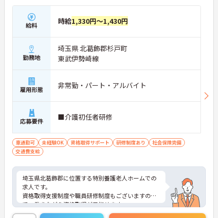
時給
1,330円～1,430円
給料
埼玉県 北葛飾郡杉戸町
勤務地
東武伊勢崎線
非常勤・パート・アルバイト
雇用形態
■介護初任者研修
応募要件
車通勤可
未経験OK
資格取得サポート
研修制度あり
社会保険完備
交通費支給
埼玉県北葛飾郡に位置する特別養護老人ホームでの
求人です。
資格取得支援制度や職員研修制度もございますの
で、働きながら資格取得が目指せます。
ご興味ある方はお気軽にお問い合わせください。