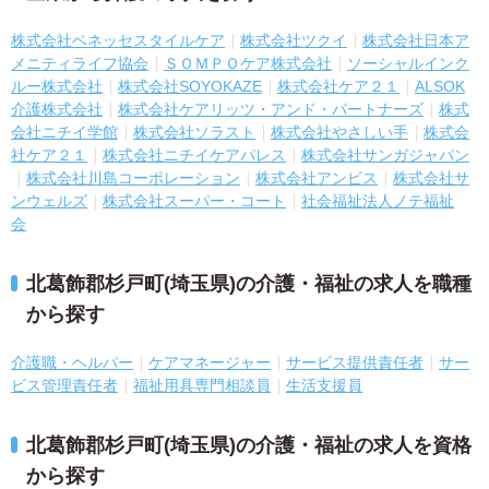
株式会社ベネッセスタイルケア
株式会社ツクイ
株式会社日本ア
メニティライフ協会
ＳＯＭＰＯケア株式会社
ソーシャルインク
ルー株式会社
株式会社SOYOKAZE
株式会社ケア２１
ALSOK
介護株式会社
株式会社ケアリッツ・アンド・パートナーズ
株式
会社ニチイ学館
株式会社ソラスト
株式会社やさしい手
株式会
社ケア２１
株式会社ニチイケアパレス
株式会社サンガジャパン
株式会社川島コーポレーション
株式会社アンビス
株式会社サ
ンウェルズ
株式会社スーパー・コート
社会福祉法人ノテ福祉
会
北葛飾郡杉戸町(埼玉県)の介護・福祉の求人を職種
から探す
介護職・ヘルパー
ケアマネージャー
サービス提供責任者
サー
ビス管理責任者
福祉用具専門相談員
生活支援員
北葛飾郡杉戸町(埼玉県)の介護・福祉の求人を資格
から探す