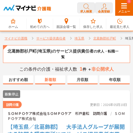
0
0
求人検索
会員登録
メニュー
ホーム
初めての方へ
面談会場一覧
保存した求人
最近見た求人
マイナビ介護職
サービス提供責任者
埼玉県
北葛飾郡杉戸町
埼玉
北葛飾郡杉戸町(埼玉県)のサービス提供責任者
の求人・転職一
覧
1
この条件の介護・福祉求人数
非公開求人
件 ＋
おすすめ順
新着順
月収順
年収順
募集停止
訪問介護
更新日：2026年05月10日
ＳＯＭＰＯケア株式会社ＳＯＭＰＯケア 杉戸倉松 訪問介護
ＳＯＭ
ＰＯケア株式会社
【埼玉県／北葛飾郡】 大手法人グループが展開