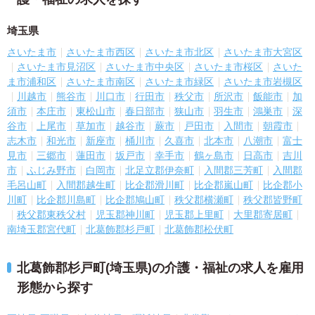
埼玉県
さいたま市
さいたま市西区
さいたま市北区
さいたま市大宮区
さいたま市見沼区
さいたま市中央区
さいたま市桜区
さいた
ま市浦和区
さいたま市南区
さいたま市緑区
さいたま市岩槻区
川越市
熊谷市
川口市
行田市
秩父市
所沢市
飯能市
加
須市
本庄市
東松山市
春日部市
狭山市
羽生市
鴻巣市
深
谷市
上尾市
草加市
越谷市
蕨市
戸田市
入間市
朝霞市
志木市
和光市
新座市
桶川市
久喜市
北本市
八潮市
富士
見市
三郷市
蓮田市
坂戸市
幸手市
鶴ヶ島市
日高市
吉川
市
ふじみ野市
白岡市
北足立郡伊奈町
入間郡三芳町
入間郡
毛呂山町
入間郡越生町
比企郡滑川町
比企郡嵐山町
比企郡小
川町
比企郡川島町
比企郡鳩山町
秩父郡横瀬町
秩父郡皆野町
秩父郡東秩父村
児玉郡神川町
児玉郡上里町
大里郡寄居町
南埼玉郡宮代町
北葛飾郡杉戸町
北葛飾郡松伏町
北葛飾郡杉戸町(埼玉県)の介護・福祉の求人を雇用
形態から探す