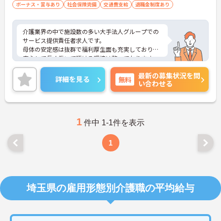
ボーナス・賞与あり
社会保険完備
交通費支給
退職金制度あり
介護業界の中で施設数の多い大手法人グループでの
サービス提供責任者求人です。
母体の安定感は抜群で福利厚生面も充実しており、
安心して長く働いて頂ける環境は整っております。
また、頑張りがきちんと評価に繋がります。
最新の募集状況を問
ご興味のある方はぜひお気軽にお問い合わせくださ
詳細を見る
無料
い合わせる
い。
1
件中 1-1件を表示
1
埼玉県の雇用形態別介護職の平均給与