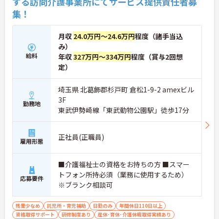
する訪問介護事業所にてサービス提供責任者募
集！
月収
24.0万円～24.6万円
程度（諸手当込
み）
給料
年収
327万円～334万円
程度（賞与2回想
定）
埼玉県 北葛飾郡杉戸町 倉松1-9-2 amexビル
3F
勤務地
東武伊勢崎線「東武動物公園駅」徒歩17分
正社員(正職員)
雇用形態
■介護福祉士の資格をお持ちの方 ■スマー
トフォン所持必須（業務に使用するため）
応募要件
※ブランク相談可
残業少なめ
託児所・育児補助
日勤のみ
年間休日110日以上
資格取得サポート
研修制度あり
産休･育休･介護休暇取得実績あり