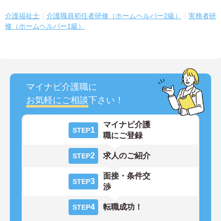
介護福祉士
介護職員初任者研修（ホームヘルパー2級）
実務者研
修（ホームヘルパー1級）
マイナビ介護職に
お気軽にご相談
下さい！
マイナビ介護
1
STEP
職にご登録
2
求人のご紹介
STEP
面接・条件交
3
STEP
渉
4
転職成功！
STEP