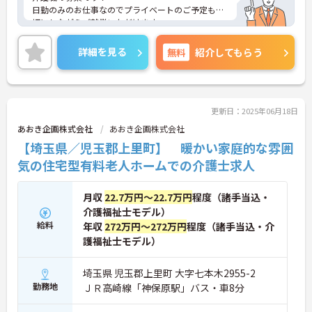
日勤のみのお仕事なのでプライベートのご予定も大
切にしながらご就業いただけます。
ご興味ある方には、面接対策ポイントなど、さらに
詳細をお話しいたしますのでお気軽にご相談くださ
詳細を見る
無料
紹介してもらう
い！
更新日：2025年06月18日
あおき企画株式会社
あおき企画株式会社
【埼玉県／児玉郡上里町】 暖かい家庭的な雰囲
気の住宅型有料老人ホームでの介護士求人
月収
22.7万円～22.7万円
程度（諸手当込・
介護福祉士モデル）
給料
年収
272万円～272万円
程度（諸手当込・介
護福祉士モデル）
埼玉県 児玉郡上里町 大字七本木2955-2
勤務地
ＪＲ高崎線「神保原駅」バス・車8分