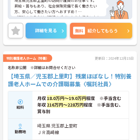
埼玉県児玉郡上里町の訪問介護員のお仕事です。
昇給・賞与もあり、社会保険完備で長く働きたい
方、安心して働きたい方へおすすめ！
ご興味のある方はご面接のポイントをお伝えいたし
ますので、お気軽にご相談ください。
詳細を見る
無料
紹介してもらう
特別養護老人ホーム（特養）
更新日：2024年12月15日
名称非公開 ※詳細はお問合せください
【埼玉県／児玉郡上里町】残業ほぼなし！特別養
護老人ホームでの介護職募集〈嘱託社員〉
月収
18.0万円～19.0万円
程度 ※手当含む
年収
216万円～228万円
程度 ※手当含む、
給料
賞与別
埼玉県 児玉郡上里町
勤務地
ＪＲ高崎線