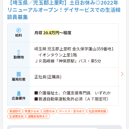
【埼玉県／児玉郡上里町】土日お休み◎2022年
リニューアルオープン！デイサービスでの生活相
談員募集
月収
20.8万円
～程度
給料
埼玉県 児玉郡上里町 金久保字蓮山359番地1
イオンタウン上里1階
勤務地
ＪＲ高崎線「神保原駅」バス・車5分
正社員(正職員)
雇用形態
■介護福祉士、介護支援専門員 いずれか
応募要件
■普通自動車運転免許必須（ＡＴ限定可）
車通勤可
残業少なめ
日勤のみ
ボーナス・賞与あり
社会保険完備
交通費支給
退職金制度あり