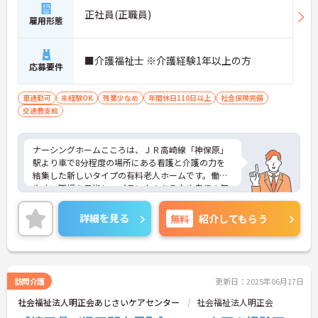
正社員(正職員)
雇用形態
■介護福祉士 ※介護経験1年以上の方
応募要件
車通勤可
未経験OK
残業少なめ
年間休日110日以上
社会保険完備
交通費支給
ナーシングホームこころは、ＪＲ高崎線「神保原」
駅より車で8分程度の場所にある看護と介護の力を
結集した新しいタイプの有料老人ホームです。働き
やすい職場を目指し、ブランクのある方や自信の無
い方、施設勤務が初めての方も充実した研修・教育
制度を整えています。ご興味ある方には、面接対策
詳細を見る
無料
紹介してもらう
ポイントなど、さらに詳細をお話しいたしますので
お気軽にご相談ください。
訪問介護
更新日：2025年06月17日
社会福祉法人明正会あじさいケアセンター
社会福祉法人明正会