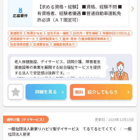
【求める資格・経験】 ■資格、経験不問 ■
有資格者、経験者優遇 ■普通自動車運転免
応募要件
許必須（ＡＴ限定可）
車通勤可
残業少なめ
住宅手当・補助
託児所・育児補助
年間休日110日以上
資格取得サポート
研修制度あり
産休･育休･介護休暇取得実績あり
社会保険完備
交通費支給
退職金制度あり
老人保健施設、デイサービス、訪問介護、障害者支
援施設等の事業を展開する総合福祉サービスを提供
する法人で安定感は抜群です。
ご興味のある方は是非お気軽にお問い合わせくださ
い。
詳細を見る
無料
紹介してもらう
通所介護（デイサービス）
更新日：2024年12月13日
一般社団法人新家リハビリ型デイサービス てるてるとてくてく
一般
社団法人新家