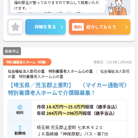
福利厚生が整っておりますので安心して就業いただ
けます。
ご興味ある方はお気軽にお問い合わせ下さい。
詳細を見る
無料
紹介してもらう
募集停止
特別養護老人ホーム（特養）
更新日：2025年11月04日
社会福祉法人梨花の里 特別養護老人ホーム心の里
社会福祉法人梨花
の里 特別養護老人ホーム心の里
【埼玉県／児玉郡上里町】 〈マイカー通勤可〉
特別養護老人ホームで介護職募集！
月収
16.6万円～25.0万円
程度（諸手当込）
給料
年収
264万円～396万円
程度（諸手当込）
埼玉県 児玉郡上里町 七本木４２０
勤務地
ＪＲ高崎線「神保原駅」バス・車7分