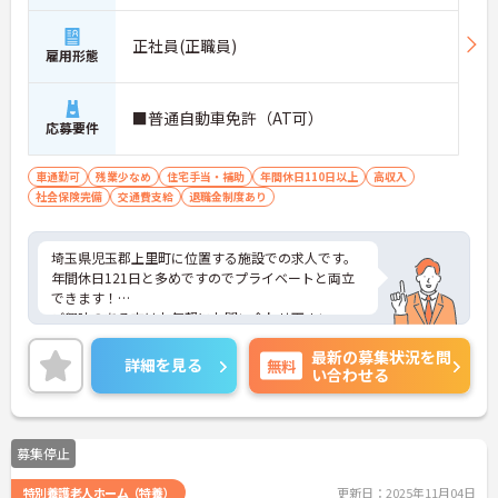
正社員(正職員)
雇用形態
■普通自動車免許（AT可）
応募要件
車通勤可
残業少なめ
住宅手当・補助
年間休日110日以上
高収入
社会保険完備
交通費支給
退職金制度あり
埼玉県児玉郡上里町に位置する施設での求人です。
年間休日121日と多めですのでプライベートと両立
できます！
ご興味のある方はお気軽にお問い合わせ下さい。
最新の募集状況を問
詳細を見る
無料
い合わせる
募集停止
特別養護老人ホーム（特養）
更新日：2025年11月04日