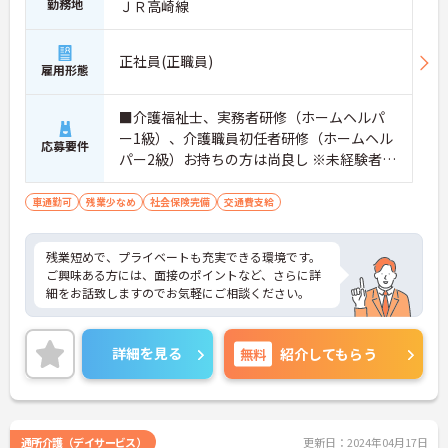
勤務地
ＪＲ高崎線
正社員(正職員)
雇用形態
■介護福祉士、実務者研修（ホームヘルパ
ー1級）、介護職員初任者研修（ホームヘル
応募要件
パー2級）お持ちの方は尚良し ※未経験者、
無資格者応相談
車通勤可
残業少なめ
社会保険完備
交通費支給
残業短めで、プライベートも充実できる環境です。
ご興味ある方には、面接のポイントなど、さらに詳
細をお話致しますのでお気軽にご相談ください。
詳細を見る
無料
紹介してもらう
通所介護（デイサービス）
更新日：2024年04月17日