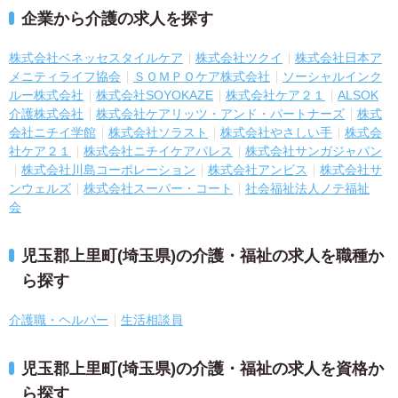
企業から介護の求人を探す
株式会社ベネッセスタイルケア
株式会社ツクイ
株式会社日本ア
メニティライフ協会
ＳＯＭＰＯケア株式会社
ソーシャルインク
ルー株式会社
株式会社SOYOKAZE
株式会社ケア２１
ALSOK
介護株式会社
株式会社ケアリッツ・アンド・パートナーズ
株式
会社ニチイ学館
株式会社ソラスト
株式会社やさしい手
株式会
社ケア２１
株式会社ニチイケアパレス
株式会社サンガジャパン
株式会社川島コーポレーション
株式会社アンビス
株式会社サ
ンウェルズ
株式会社スーパー・コート
社会福祉法人ノテ福祉
会
児玉郡上里町(埼玉県)の介護・福祉の求人を職種か
ら探す
介護職・ヘルパー
生活相談員
児玉郡上里町(埼玉県)の介護・福祉の求人を資格か
ら探す