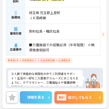
給料
埼玉県 児玉郡上里町
勤務地
ＪＲ高崎線
契約社員・嘱託社員
雇用形態
■介護施設での経験必須（半年程度） ※無
応募要件
資格者相談可
無資格OK
研修制度あり
社会保険完備
交通費支給
少人数で家庭的な雰囲気の中でご利用者をサポー
ト！生活の一部をご入居者がスムーズにおこなえる
ように、ケアマネジャー、介護福祉士や看護師等の
有資格者をはじめ、ケアスタッフが一丸となり支援
します。現在、全国で300 か所以上の介護事業所を
運営する法人で安定感も抜群です。
詳細を見る
無料
紹介してもらう
ご興味のある方には、面接対策ポイントなど、さら
に詳細をお話しいたしますのでお気軽にご相談くだ
さい！