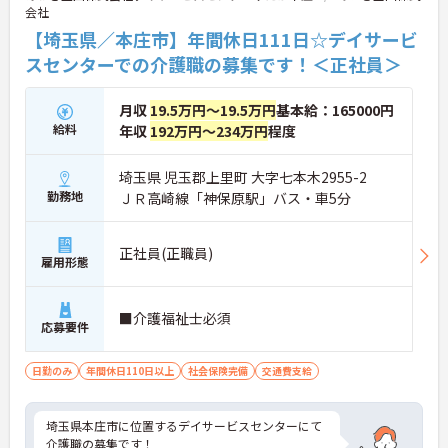
会社
【埼玉県／本庄市】年間休日111日☆デイサービ
スセンターでの介護職の募集です！＜正社員＞
月収
19.5万円～19.5万円
基本給：165000円
給料
年収
192万円～234万円
程度
埼玉県 児玉郡上里町 大字七本木2955-2
勤務地
ＪＲ高崎線「神保原駅」バス・車5分
正社員(正職員)
雇用形態
■介護福祉士必須
応募要件
日勤のみ
年間休日110日以上
社会保険完備
交通費支給
埼玉県本庄市に位置するデイサービスセンターにて
介護職の募集です！