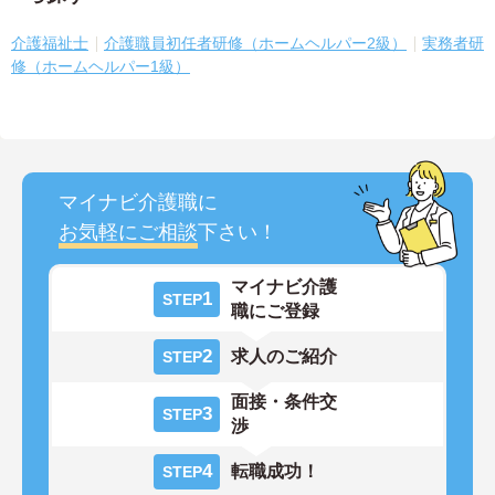
介護福祉士
介護職員初任者研修（ホームヘルパー2級）
実務者研
修（ホームヘルパー1級）
マイナビ介護職に
お気軽にご相談
下さい！
マイナビ介護
1
STEP
職にご登録
2
求人のご紹介
STEP
面接・条件交
3
STEP
渉
4
転職成功！
STEP