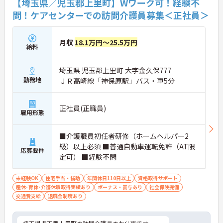
【埼玉県／児玉郡上里町】Wワーク可！経験不
問！ケアセンターでの訪問介護員募集＜正社員＞
月収
18.1万円～25.5万円
給料
埼玉県 児玉郡上里町 大字金久保777
勤務地
ＪＲ高崎線「神保原駅」バス・車5分
正社員(正職員)
雇用形態
■介護職員初任者研修（ホームヘルパー2
級）以上必須 ■普通自動車運転免許（AT限
応募要件
定可） ■経験不問
未経験OK
住宅手当・補助
年間休日110日以上
資格取得サポート
産休･育休･介護休暇取得実績あり
ボーナス・賞与あり
社会保険完備
交通費支給
退職金制度あり