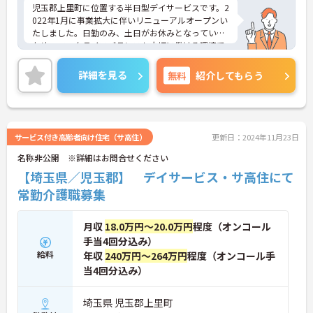
児玉郡上里町に位置する半日型デイサービスです。2
022年1月に事業拡大に伴いリニューアルオープンい
たしました。日勤のみ、土日がお休みとなっている
ため、ワークライフバランスも大切に働ける環境で
す。賞与は4ヶ月の支給実績もあり頑張りがしっかり
とお給与にも反映されます！ご興味のある方には、
詳細を見る
無料
紹介してもらう
面接対策ポイントなど、さらに詳細をお話しいたし
ますのでお気軽にご相談ください！
サービス付き高齢者向け住宅（サ高住）
更新日：2024年11月23日
名称非公開 ※詳細はお問合せください
【埼玉県／児玉郡】 デイサービス・サ高住にて
常勤介護職募集
月収
18.0万円～20.0万円
程度（オンコール
手当4回分込み）
給料
年収
240万円～264万円
程度（オンコール手
当4回分込み）
埼玉県 児玉郡上里町