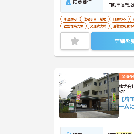
応募要件
自動車運転免
車通勤可
住宅手当・補助
日勤のみ
社会保険完備
交通費支給
退職金制度あ
詳細を
通所介
株式会社
AZE
【埼
ーム