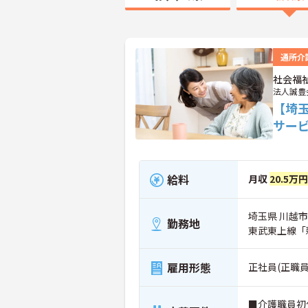
通所介
社会福
法人誠豊
【埼
サー
給料
月収
20.5万
埼玉県 川越市 
勤務地
東武東上線「
雇用形態
正社員(正職員
■介護職員初