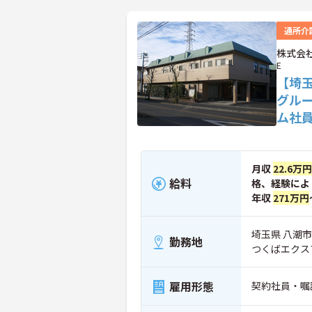
通所介
株式会社
E
【埼
グル
ム社
月収
22.6万
給料
格、経験によ
年収
271万円
埼玉県 八潮市 
勤務地
つくばエクス
雇用形態
契約社員・嘱