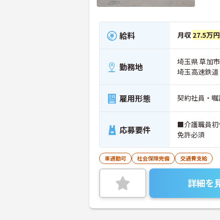
給料
月収
27.5万円
埼玉県 草加市 
勤務地
埼玉高速鉄道
雇用形態
契約社員・嘱
■介護職員初
応募要件
免許必須
車通勤可
社会保険完備
交通費支給
詳細を