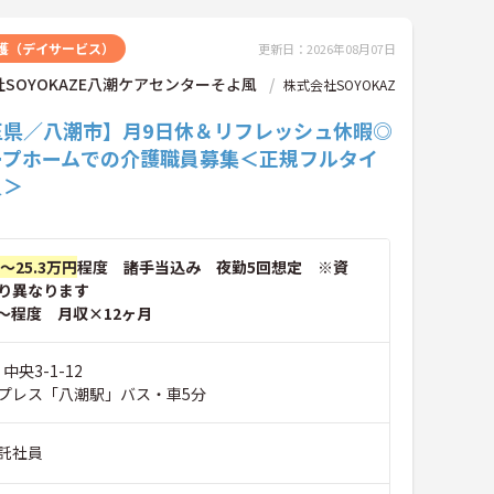
護（デイサービス）
更新日：2026年08月07日
SOYOKAZE八潮ケアセンターそよ風
株式会社SOYOKAZ
玉県／八潮市】月9日休＆リフレッシュ休暇◎
ープホームでの介護職員募集＜正規フルタイ
員＞
円～25.3万円
程度 諸手当込み 夜勤5回想定 ※資
り異なります
～程度 月収×12ヶ月
中央3-1-12
プレス「八潮駅」バス・車5分
託社員