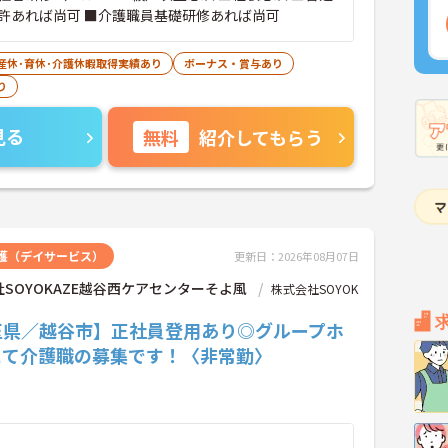
許あれば尚可 ■介護職員基礎研修あれば尚可
産休･育休･介護休暇取得実績あり
ボーナス・賞与あり
り
見る
無料
紹介してもらう
護（デイサービス）
更新日：2026年08月07日
SOYOKAZE越谷西ケアセンターそよ風
株式会社SOYOK
玉県／越谷市】正社員登用あり◎グループホ
にて介護職の募集です！〈非常勤〉