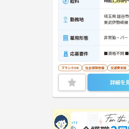
給料
時給
1,350円
埼玉県 越谷市 
勤務地
東武伊勢崎線
雇用形態
非常勤・パー
応募要件
■資格不問 
ブランクOK
社会保険完備
交通費支給
詳細を