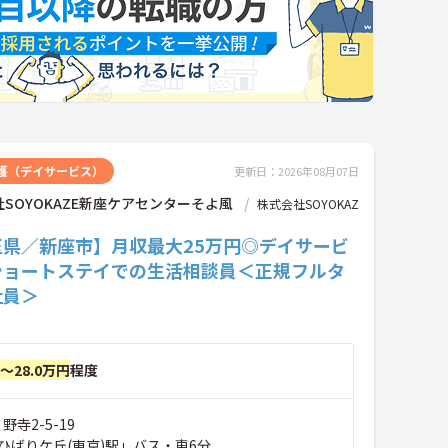
護（デイサービス）
更新日：2026年08月07日
SOYOKAZE新座ケアセンターそよ風
株式会社SOYOKAZ
玉県／新座市】月収最大25万円◎デイサービ
ショートステイでの生活相談員＜正規フルタ
社員＞
円～28.0万円
程度
野寺2-5-19
ひばりケ丘(東京)駅」バス・車6分