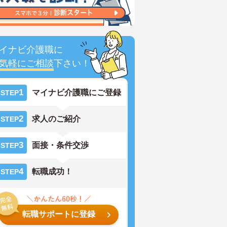
イナビ介護職に
気軽にご相談
下さい！
1
マイナビ介護職にご登録
STEP
2
求人のご紹介
STEP
3
面接・条件交渉
STEP
4
転職成功！
STEP
転職サポートに登録