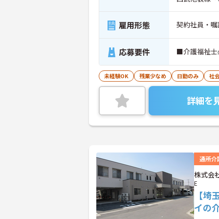
雇用形態
契約社員・嘱
応募要件
■介護福祉士
未経験OK
残業少なめ
日勤のみ
社
詳細を
通所介
株式会社
E
【埼
イの