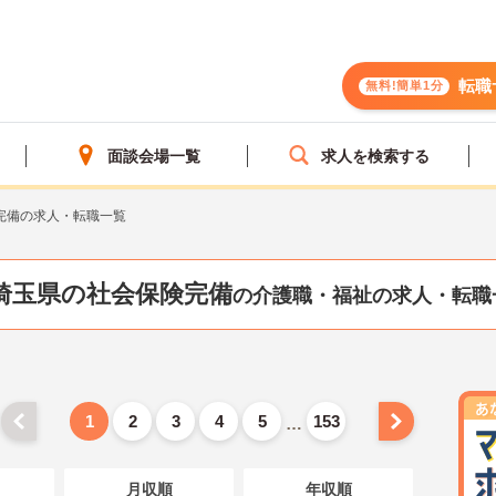
転職
無料!簡単1分
面談会場一覧
求人を検索する
完備の求人・転職一覧
埼玉県の社会保険完備
の介護職・福祉の求人・転職
1
2
3
4
5
153
…
月収順
年収順