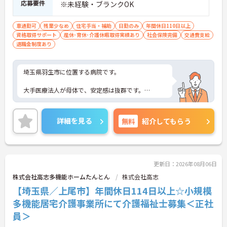
応募要件
※未経験・ブランクOK
車通勤可
残業少なめ
住宅手当・補助
日勤のみ
年間休日110日以上
資格取得サポート
産休･育休･介護休暇取得実績あり
社会保険完備
交通費支給
退職金制度あり
埼玉県羽生市に位置する病院です。
大手医療法人が母体で、安定感は抜群です。
福利厚生も充実しており、長く安心してご就業いた
だけます。
詳細を見る
無料
紹介してもらう
ご興味ある方には、面接対策ポイントなど、さらに
詳細をお話しいたしますのでお気軽にご相談くださ
い！
更新日：2026年08月06日
株式会社高志多機能ホームたんとん
株式会社高志
【埼玉県／上尾市】年間休日114日以上☆小規模
多機能居宅介護事業所にて介護福祉士募集＜正社
員＞