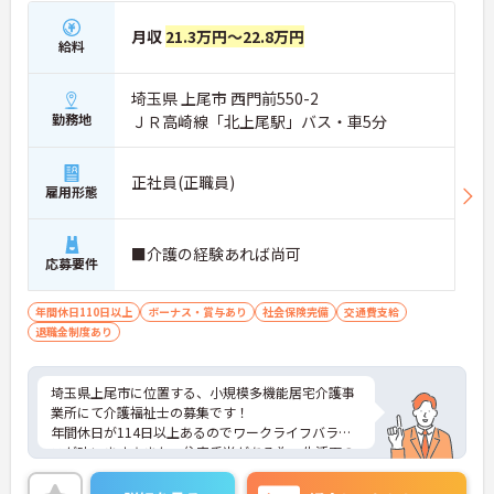
月収
21.3万円～22.8万円
給料
埼玉県 上尾市 西門前550-2
勤務地
ＪＲ高崎線「北上尾駅」バス・車5分
正社員(正職員)
雇用形態
■介護の経験あれば尚可
応募要件
年間休日110日以上
ボーナス・賞与あり
社会保険完備
交通費支給
退職金制度あり
埼玉県上尾市に位置する、小規模多機能居宅介護事
業所にて介護福祉士の募集です！
年間休日が114日以上あるのでワークライフバラン
スが叶います☆また、住宅手当がある為、生活面の
負担を軽減し、安心して長く勤務していただけます
◎