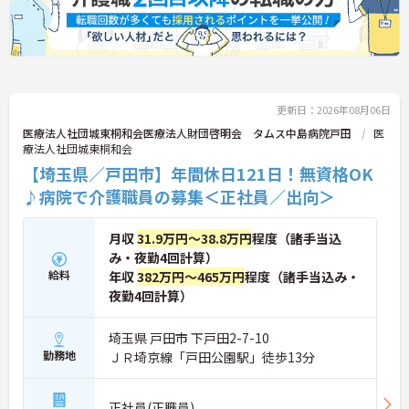
更新日：2026年08月06日
医療法人社団城東桐和会医療法人財団啓明会 タムス中島病院戸田
医
療法人社団城東桐和会
【埼玉県／戸田市】年間休日121日！無資格OK
♪病院で介護職員の募集＜正社員／出向＞
月収
31.9万円～38.8万円
程度（諸手当込
み・夜勤4回計算）
給料
年収
382万円～465万円
程度（諸手当込み・
夜勤4回計算）
埼玉県 戸田市 下戸田2-7-10
勤務地
ＪＲ埼京線「戸田公園駅」徒歩13分
正社員(正職員)