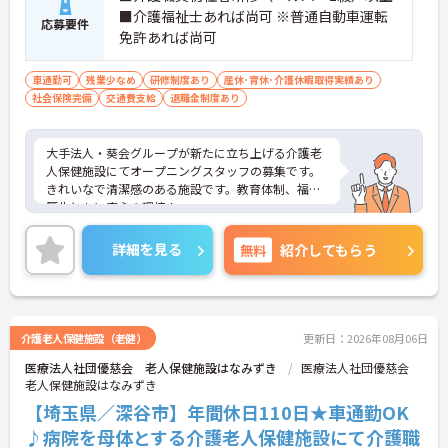
■介護福祉士あれば尚可 ※普通自動車運転
応募要件
免許あれば尚可
車通勤可
残業少なめ
研修制度あり
産休･育休･介護休暇取得実績あり
社会保険完備
交通費支給
退職金制度あり
大手法人・葵会グループが新たに立ち上げる介護老
人保健施設にてオープニングスタッフの募集です。
きれいなで清潔感のある施設です。教育体制、福利
厚生ともに安心の環境！
ご興味のある方は是非お気軽にお問い合わせくださ
い。
詳細を見る
無料
紹介してもらう
介護老人保健施設（老健）
更新日：2026年08月06日
医療法人社団優慈会 老人保健施設はなみずき
医療法人社団優慈会
老人保健施設はなみずき
【埼玉県／深谷市】年間休日110日★車通勤OK
♪病院を母体とする介護老人保健施設にて介護職