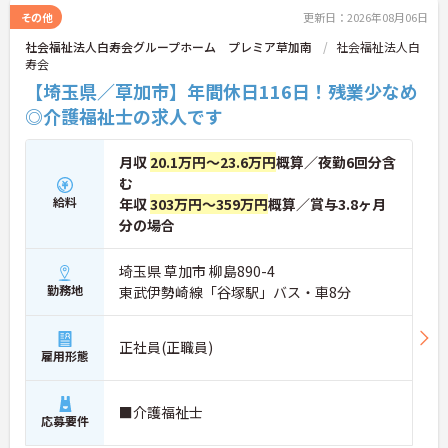
顔』という3つの運営理念を大事にしながら、一人
その他
更新日：2026年08月06日
ひとりが安心して快適な生活を送っていただけるよ
社会福祉法人白寿会グループホーム プレミア草加南
社会福祉法人白
う、サポート！
寿会
当社では利用者様の笑顔はもちろん、スタッフも笑
【埼玉県／草加市】年間休日116日！残業少なめ
顔になれるような環境作りを心掛けています。
◎介護福祉士の求人です
心にゆとりをもってスタッフが接することが利用者
様の安心に繋がると考えています。
月収
20.1万円～23.6万円
概算／夜勤6回分含
各種研修制度あり◎スタッフが丁寧にご指導してく
む
れますので、初めての方でも安心してご就業してい
給料
年収
303万円～359万円
概算／賞与3.8ヶ月
ただけます。
分の場合
ル・レーヴ新白岡でパートとして利用者様のサポー
トを行いませんか？スタッフ共々、あなたにお会い
埼玉県 草加市 柳島890-4
できることを楽しみにしています。
勤務地
東武伊勢崎線「谷塚駅」バス・車8分
正社員(正職員)
雇用形態
■介護福祉士
応募要件