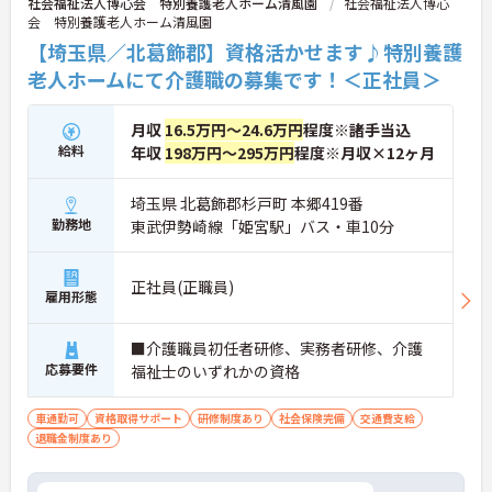
社会福祉法人博心会 特別養護老人ホーム清風園
社会福祉法人博心
会 特別養護老人ホーム清風園
【埼玉県／北葛飾郡】資格活かせます♪特別養護
老人ホームにて介護職の募集です！＜正社員＞
月収
16.5万円～24.6万円
程度※諸手当込
給料
年収
198万円～295万円
程度※月収×12ヶ月
埼玉県 北葛飾郡杉戸町 本郷419番
勤務地
東武伊勢崎線「姫宮駅」バス・車10分
正社員(正職員)
雇用形態
■介護職員初任者研修、実務者研修、介護
応募要件
福祉士のいずれかの資格
車通勤可
資格取得サポート
研修制度あり
社会保険完備
交通費支給
退職金制度あり