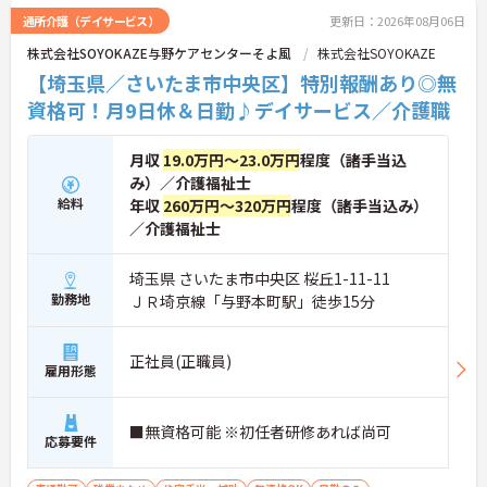
されており、プライベートの時間を大切にできる環
通所介護（デイサービス）
更新日：2026年08月06日
境です。定年65歳以降も再雇用制度により70歳まで
株式会社SOYOKAZE与野ケアセンターそよ風
株式会社SOYOKAZE
勤務可能であり、退職金制度も完備されているな
ど、長期的に安定したキャリアを築いていける職場
【埼玉県／さいたま市中央区】特別報酬あり◎無
です。入社後はOJTによる丁寧なフォロー体制があ
資格可！月9日休＆日勤♪デイサービス／介護職
り、資格取得支援制度も活用しながら更なるスキル
アップを目指せます。
★おすすめPOINT★
月収
19.0万円～23.0万円
程度（諸手当込
【賞与とは別に特別報酬が支給され、収入アップが
み）／介護福祉士
期待できます】
給料
年収
260万円～320万円
程度（諸手当込み）
・日々の施設運営への貢献やチームワークが多角的
／介護福祉士
に評価されるため、目に見える形で還元されます。
・努力がダイレクトに評価へつながる制度により、
仕事へのモチベーションを高めながら働けます。
埼玉県 さいたま市中央区 桜丘1-11-11
勤務地
ＪＲ埼京線「与野本町駅」徒歩15分
【チームでの情報共有が徹底されており、安心して
業務に取り組める体制です】
・毎朝スタッフ全員でミーティングを行い、お客様
正社員(正職員)
の体調や業務連絡を細やかに共有する仕組みがあり
雇用形態
ます。
・多職種連携で職種を超えて相談しやすい雰囲気の
もと、困った時もすぐにお互いをフォローし合えま
■無資格可能 ※初任者研修あれば尚可
応募要件
す。
【残業が少なく独自の休暇制度も完備され、長期的