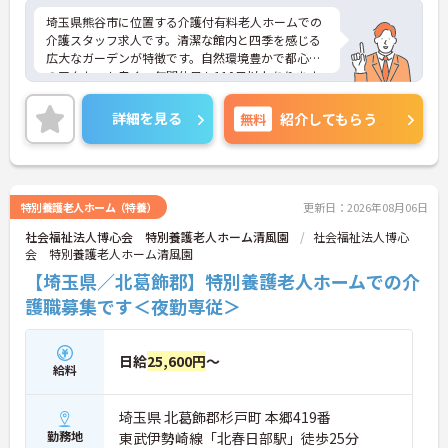
埼玉県熊谷市に位置する介護付有料老人ホームでの
介護スタッフ求人です。清潔な館内と四季を感じる
広大なガーデンが特徴です。自然環境豊かで都心へ
のアクセスも良く、年間休日も110日以上あります
ので、ライフ・ワーク・バランスを大切にしたい方
にもおすすめです。ご興味のある方は面接対策ポイ
詳細を見る
無料
紹介してもらう
ントなどお話致しますのでお気軽にお問い合わせく
ださい。
特別養護老人ホーム（特養）
更新日：2026年08月06日
社会福祉法人博心会 特別養護老人ホーム清風園
社会福祉法人博心
会 特別養護老人ホーム清風園
【埼玉県／北葛飾郡】特別養護老人ホームでの介
護職募集です＜夜勤専従＞
日給
25,600円
～
給料
埼玉県 北葛飾郡杉戸町 本郷419番
勤務地
東武伊勢崎線「北春日部駅」徒歩25分