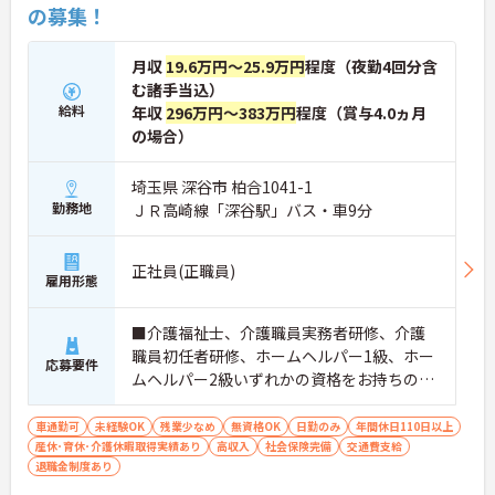
の募集！
月収
19.6万円～25.9万円
程度（夜勤4回分含
む諸手当込）
給料
年収
296万円～383万円
程度（賞与4.0ヵ月
の場合）
埼玉県 深谷市 柏合1041-1
勤務地
ＪＲ高崎線「深谷駅」バス・車9分
正社員(正職員)
雇用形態
■介護福祉士、介護職員実務者研修、介護
職員初任者研修、ホームヘルパー1級、ホー
応募要件
ムヘルパー2級いずれかの資格をお持ちの方
※無資格・未経験応相談
車通勤可
未経験OK
残業少なめ
無資格OK
日勤のみ
年間休日110日以上
産休･育休･介護休暇取得実績あり
高収入
社会保険完備
交通費支給
退職金制度あり