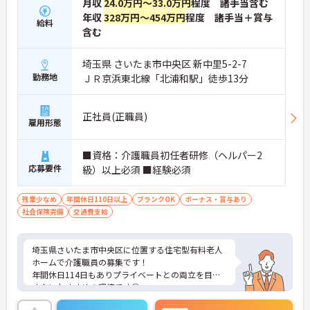
月収
24.0万円～33.0万円
程度 諸手当含む
年収
328万円～454万円
程度 諸手当＋賞与
給料
含む
埼玉県 さいたま市中央区 新中里5-2-7
勤務地
ＪＲ京浜東北線「北浦和駅」徒歩13分
正社員(正職員)
雇用形態
■資格：介護職員初任者研修（ヘルパー2
応募要件
級）以上必須 ■経験必須
残業少なめ
年間休日110日以上
ブランクOK
ボーナス・賞与あり
社会保険完備
交通費支給
埼玉県さいたま市中央区に位置する住宅型有料老人
ホームで介護職員の募集です！
年間休日114日もありプライベートとの両立を目指
す方におすすめの環境です◎
昇給や賞与制度があり、頑張りが評価されてしっか