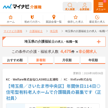
0
0
求人検索
会員登録
メニュー
ホーム
初めての方へ
面談会場一覧
保存した求人
最近見た求人
マイナビ介護職
介護福祉士
埼玉県
埼玉県の介護福祉士の求人・転職一
埼玉県の介護福祉士
の求人・転職一覧
4,475
この条件の介護・福祉求人数
非公開求人
件 ＋
おすすめ順
新着順
月収順
年収順
更新日：2026年08月06日
KC‐Welfare株式会社CLASWELL北浦和
KC‐Welfare株式会社
【埼玉県／さいたま市中央区】年間休日114日◎
住宅型有料老人ホームで介護職員の募集です〈正
社員〉