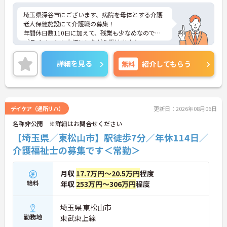
埼玉県深谷市にございます、病院を母体とする介護
老人保健施設にて介護職の募集！
年間休日数110日に加えて、残業も少なめなので、
プライベートも大切にしながら働けます★
マイカー通勤OKなので、通勤も楽々です♪
ご興味ある方には、面接のポイントなど、さらに詳
詳細を見る
無料
紹介してもらう
細をお話致しますのでお気軽にご相談ください。
デイケア（通所リハ）
更新日：2026年08月06日
名称非公開 ※詳細はお問合せください
【埼玉県／東松山市】駅徒歩7分／年休114日／
介護福祉士の募集です＜常勤＞
月収
17.7万円～20.5万円
程度
給料
年収
253万円～306万円
程度
埼玉県 東松山市
勤務地
東武東上線