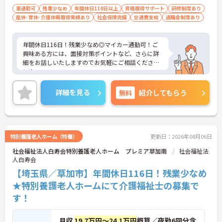
車通勤可
残業少なめ
年間休日110日以上
資格取得サポート
研修制度あり
産休･育休･介護休暇取得実績あり
社会保険完備
交通費支給
退職金制度あり
年間休日116日！残業少なめ◎マイカー通勤可！ご
興味ある方には、面接対策ポイントなど、さらに詳
細をお話しいたしますのでお気軽にご相談くださ
い！
詳細を見る
無料
紹介してもらう
特別養護老人ホーム（特養）
更新日：2026年08月06日
社会福祉法人白寿会特別養護老人ホーム プレミア草加南
社会福祉法
人白寿会
【埼玉県／草加市】年間休日116日！残業少なめ
★特別養護老人ホームにて介護福祉士の募集で
す！
月収
19.7万円～24.1万円
概算／夜勤6回分含