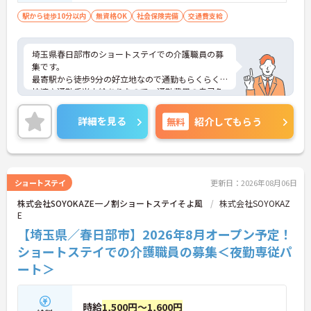
駅から徒歩10分以内
無資格OK
社会保険完備
交通費支給
埼玉県春日部市のショートステイでの介護職員の募
集です。
最寄駅から徒歩9分の好立地なので通勤もらくらく
快適♪通勤手当支給ありなので、通勤費用の自己負
担の心配も不要！
ご興味のある方は、面接のポイントをお伝えします
詳細を見る
無料
紹介してもらう
のでお気軽にお問い合せください。
ショートステイ
更新日：2026年08月06日
株式会社SOYOKAZE一ノ割ショートステイそよ風
株式会社SOYOKAZ
E
【埼玉県／春日部市】2026年8月オープン予定！
ショートステイでの介護職員の募集＜夜勤専従パ
ート＞
時給
1,500円～1,600円