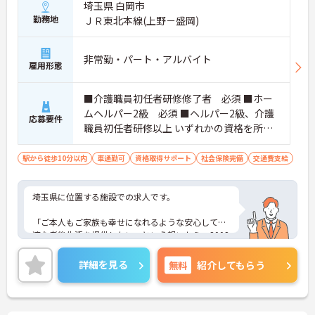
埼玉県 白岡市
勤務地
ＪＲ東北本線(上野－盛岡)
非常勤・パート・アルバイト
雇用形態
■介護職員初任者研修修了者 必須 ■ホー
ムヘルパー2級 必須 ■ヘルパー2級、介護
応募要件
職員初任者研修以上 いずれかの資格を所持
で可
駅から徒歩10分以内
車通勤可
資格取得サポート
社会保険完備
交通費支給
埼玉県に位置する施設での求人です。
「ご本人もご家族も幸せになれるような安心して快
適な老後生活を提供したい」という想いから、2002
年10月に設立
住宅型有料老人ホームやデイサービス、ショートス
詳細を見る
無料
紹介してもらう
テイ、グループホームなど、幅広い介護・福祉サー
ビスを提供しています。
『心温まる介護』『心豊かな生活』『心からの笑