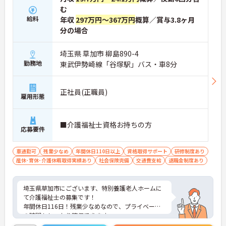
む
給料
年収
297万円～367万円
概算／賞与3.8ヶ月
分の場合
埼玉県 草加市 柳島890-4
勤務地
東武伊勢崎線「谷塚駅」バス・車8分
正社員(正職員)
雇用形態
■介護福祉士資格お持ちの方
応募要件
車通勤可
残業少なめ
年間休日110日以上
資格取得サポート
研修制度あり
産休･育休･介護休暇取得実績あり
社会保険完備
交通費支給
退職金制度あり
埼玉県草加市にございます、特別養護老人ホームに
て介護福祉士の募集です！
年間休日116日！残業少なめなので、プライベート
の時間もしっかり確保できます。
マイカー通勤可能なので、日々の通勤も楽々です★