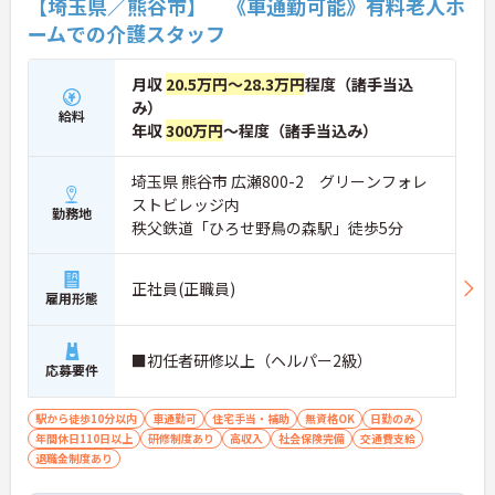
【埼玉県／熊谷市】 《車通勤可能》有料老人ホ
ームでの介護スタッフ
月収
20.5万円～28.3万円
程度（諸手当込
み）
給料
年収
300万円
～程度（諸手当込み）
埼玉県 熊谷市 広瀬800-2 グリーンフォレ
ストビレッジ内
勤務地
秩父鉄道「ひろせ野鳥の森駅」徒歩5分
正社員(正職員)
雇用形態
■初任者研修以上（ヘルパー2級）
応募要件
駅から徒歩10分以内
車通勤可
住宅手当・補助
無資格OK
日勤のみ
年間休日110日以上
研修制度あり
高収入
社会保険完備
交通費支給
退職金制度あり