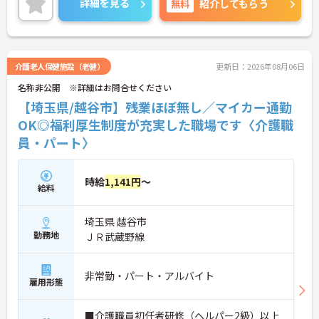
詳細を見る
無料
紹介してもらう
ご興味のある方には、面接対策ポイントなど、さら
に詳細をお話しいたしますのでお気軽にご相談くだ
さい！
介護老人保健施設（老健）
更新日：2026年08月06日
名称非公開 ※詳細はお問合せください
【埼玉県/越谷市】残業ほぼ無し／マイカー通勤
OK◎福利厚生制度が充実した職場です〈介護職
員・パート〉
時給
1,141円
～
給料
埼玉県 越谷市
勤務地
ＪＲ武蔵野線
非常勤・パート・アルバイト
雇用形態
■介護職員初任者研修（ヘルパー2級）以上