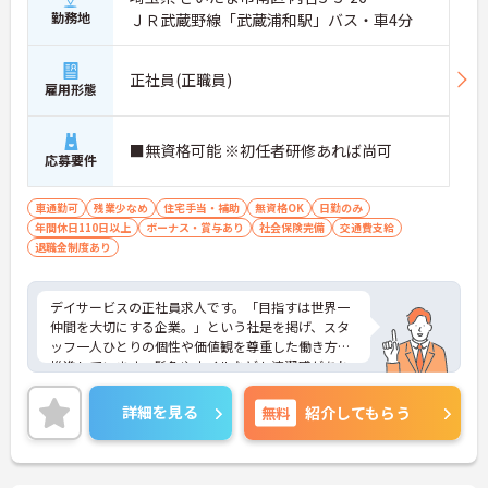
勤務地
ＪＲ武蔵野線「武蔵浦和駅」バス・車4分
正社員(正職員)
雇用形態
■無資格可能 ※初任者研修あれば尚可
応募要件
車通勤可
残業少なめ
住宅手当・補助
無資格OK
日勤のみ
年間休日110日以上
ボーナス・賞与あり
社会保険完備
交通費支給
退職金制度あり
デイサービスの正社員求人です。「目指すは世界一
仲間を大切にする企業。」という社是を掲げ、スタ
ッフ一人ひとりの個性や価値観を尊重した働き方を
推進しています。髪色やネイルなども清潔感があれ
ば原則自由となっており、自分らしいスタイルで無
理なく働くことが可能です。日々の頑張りやチーム
詳細を見る
無料
紹介してもらう
ワークは賞与とは別に支給される特別報酬としてし
っかり還元されるため、高いモチベーションを維持
しながら業務に取り組めます。残業は少なく、月9日
の公休に加えて年間17日のリフレッシュ休暇も用意