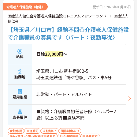
介護老人保健施設（老健）
更新日：2026年08月06日
医療法人健仁会介護老人保健施設ミレニアムマッシーランド
医療法人
健仁会
【埼玉県／川口市】経験不問◎介護老人保健施設
で介護職員の募集です〈パート：夜勤専従〉
日給
23,000円
～
給料
埼玉県 川口市 新井宿802-5
勤務地
埼玉高速鉄道「鳩ケ谷駅」バス・車5分
非常勤・パート・アルバイト
雇用形態
■資格：介護職員初任者研修（ヘルパー2
応募要件
級）以上必須 ■経験不問
夜勤専従
車通勤可
未経験OK
研修制度あり
産休･育休･介護休暇取得実績あり
社会保険完備
交通費支給