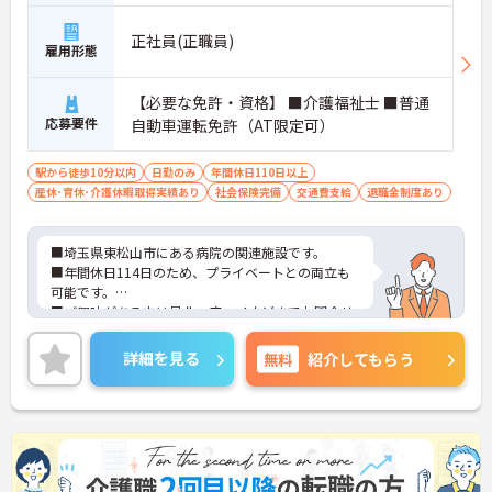
正社員(正職員)
雇用形態
【必要な免許・資格】 ■介護福祉士 ■普通
応募要件
自動車運転免許（AT限定可）
駅から徒歩10分以内
日勤のみ
年間休日110日以上
産休･育休･介護休暇取得実績あり
社会保険完備
交通費支給
退職金制度あり
■埼玉県東松山市にある病院の関連施設です。
■年間休日114日のため、プライベートとの両立も
可能です。
■ご興味がある方は是非一度マイナビまでお問合せ
下さい。更に詳細などお伝えします。
詳細を見る
無料
紹介してもらう