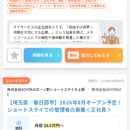
車通勤可
残業少なめ
住宅手当・補助
無資格OK
日勤のみ
に安定して働ける環境です】
年間休日110日以上
ボーナス・賞与あり
社会保険完備
交通費支給
・残業は少なく、年間17日のリフレッシュ休暇も取
退職金制度あり
得できることで、心身の疲労をしっかり回復できま
す。
・定年65歳以降も再雇用制度で70歳まで勤務可能で
デイサービスの正社員求人です。「目指すは世界一
あり、退職金制度も備わって無理なく長く続けられ
仲間を大切にする企業。」という社是を掲げ、スタ
ます。
ッフ一人ひとりの個性や価値観を尊重した働き方を
推進しています。髪色やネイルなども清潔感があれ
【一人ひとりの個性や希望を尊重し、自分らしくキ
ば原則自由となっており、自分らしいスタイルで無
ャリアを描ける職場です】
理なく働くことが可能です。日々の頑張りやチーム
詳細を見る
無料
紹介してもらう
・時短勤務からフルタイム、さらには管理者へのス
ワークは賞与とは別に支給される特別報酬としてし
テップアップまで、ライフステージに合わせた働き
っかり還元されるため、高いモチベーションを維持
方を選択できます。
しながら業務に取り組めます。残業は少なく、月9日
・清潔感があれば髪色やネイルなども自由となって
の公休に加えて年間17日のリフレッシュ休暇も用意
おり、自分らしいスタイルを大切にできる環境で
されており、プライベートの時間を大切にできる環
ショートステイ
更新日：2026年08月06日
す。
境です。定年65歳以降も再雇用制度により70歳まで
株式会社SOYOKAZE一ノ割ショートステイそよ風
株式会社SOYOKAZ
勤務可能であり、退職金制度も完備されているな
E
ど、長期的に安定したキャリアを築いていける職場
です。入社後はOJTによる丁寧なフォロー体制があ
【埼玉県／春日部市】2026年8月オープン予定！
り、資格取得支援制度も活用しながら更なるスキル
ショートステイでの管理者の募集＜正社員＞
アップを目指せます。
★おすすめPOINT★
【賞与とは別に特別報酬が支給され、収入アップが
月収
28.5万円
～
期待できます】
給料