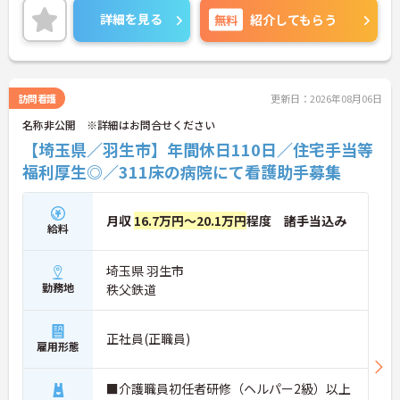
ご興味ある方には、面接対策ポイントなど、さらに
詳細を見る
無料
紹介してもらう
詳細をお話しいたしますのでお気軽にご相談くださ
い！
訪問看護
更新日：2026年08月06日
名称非公開 ※詳細はお問合せください
【埼玉県／羽生市】年間休日110日／住宅手当等
福利厚生◎／311床の病院にて看護助手募集
月収
16.7万円～20.1万円
程度 諸手当込み
給料
埼玉県 羽生市
勤務地
秩父鉄道
正社員(正職員)
雇用形態
■介護職員初任者研修（ヘルパー2級）以上