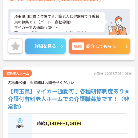
埼玉県川口市に位置する介護老人保健施設で介護職
員の募集です〈パート：夜勤専従〉
マイカーでの通勤もOK！
週1日から勤務OKで、シフトの相談も可能なため自
分のペースで働くことができます！しっかりとした
フォロー体制で、経験に関わらず安心してスタート
詳細を見る
無料
紹介してもらう
できます。
こちらの求人にご興味がございましたら面接のポイ
ントもお伝えしますので是非ご応募お待ちしており
ます。
有料老人ホーム
更新日：2026年08月06日
名称非公開 ※詳細はお問合せください
【埼玉県】マイカー通勤可♪各種研修制度あり★
介護付有料老人ホームでの介護職募集です！〈非
常勤〉
時給
1,141円～1,241円
給料