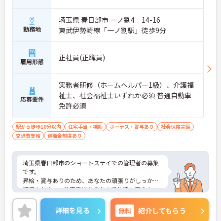
・日々の施設運営への貢献やチームワークが多角的
に評価されるため、目に見える形で還元されます。
埼玉県 春日部市 一ノ割4‐14-16
・努力がダイレクトに評価へつながる制度により、
仕事へのモチベーションを高めながら働けます。
勤務地
東武伊勢崎線「一ノ割駅」徒歩9分
【チームでの情報共有が徹底されており、安心して
業務に取り組める体制です】
正社員(正職員)
雇用形態
・毎朝スタッフ全員でミーティングを行い、お客様
の体調や業務連絡を細やかに共有する仕組みがあり
ます。
実務者研修（ホームヘルパー1級）、介護福
・多職種連携で職種を超えて相談しやすい雰囲気の
祉士、社会福祉士いずれか必須 普通自動車
応募要件
もと、困った時もすぐにお互いをフォローし合えま
免許必須
す。
【残業が少なく独自の休暇制度も完備され、長期的
駅から徒歩10分以内
住宅手当・補助
ボーナス・賞与あり
社会保険完備
に安定して働ける環境です】
交通費支給
退職金制度あり
・残業は少なく、年間17日のリフレッシュ休暇も取
得できることで、心身の疲労をしっかり回復できま
す。
埼玉県春日部市のショートステイでの管理者の募集
・定年65歳以降も再雇用制度で70歳まで勤務可能で
です。
あり、退職金制度も備わって無理なく長く続けられ
昇給・賞与ありのため、あなたの頑張りがしっかり
ます。
評価されます。住宅手当ありなので生活も安心！
ご興味のある方は、面接のポイントをお伝えします
【一人ひとりの個性や希望を尊重し、自分らしくキ
のでお気軽にお問い合せください。
詳細を見る
無料
紹介してもらう
ャリアを描ける職場です】