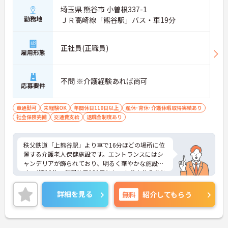
埼玉県 熊谷市 小曽根337-1
勤務地
ＪＲ高崎線「熊谷駅」バス・車19分
正社員(正職員)
雇用形態
不問 ※介護経験あれば尚可
応募要件
車通勤可
未経験OK
年間休日110日以上
産休･育休･介護休暇取得実績あり
社会保険完備
交通費支給
退職金制度あり
秩父鉄道「上熊谷駅」より車で16分ほどの場所に位
置する介護老人保健施設です。エントランスにはシ
ャンデリアが飾られており、明るく華やかな施設で
す。4週10休、年間休日120日としっかりお休みをと
れますので、ワークライフバランスを重視して働き
たい方におすすめです。ご興味のある方には詳細を
詳細を見る
無料
紹介してもらう
お話しますので、お気軽にお問い合わせください。