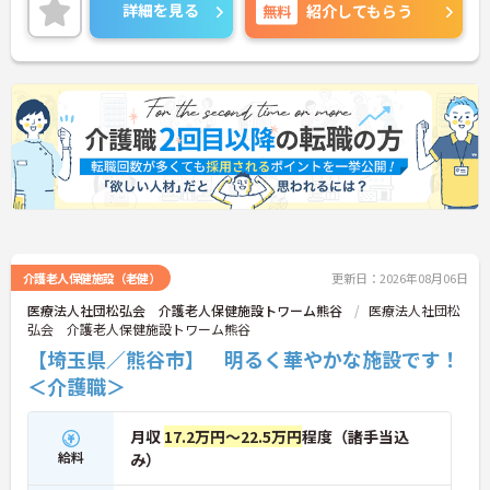
りと還元されます。さらに各種手当もあるのは嬉し
詳細を見る
無料
紹介してもらう
いポイントです◎しっかりとしたフォロー体制で、
経験に関わらず安心してスタートできます。
こちらの求人にご興味がございましたら面接のポイ
ントもお伝えしますので是非ご応募お待ちしており
ます。
介護老人保健施設（老健）
更新日：2026年08月06日
医療法人社団松弘会 介護老人保健施設トワーム熊谷
医療法人社団松
弘会 介護老人保健施設トワーム熊谷
【埼玉県／熊谷市】 明るく華やかな施設です！
＜介護職＞
月収
17.2万円～22.5万円
程度（諸手当込
給料
み）