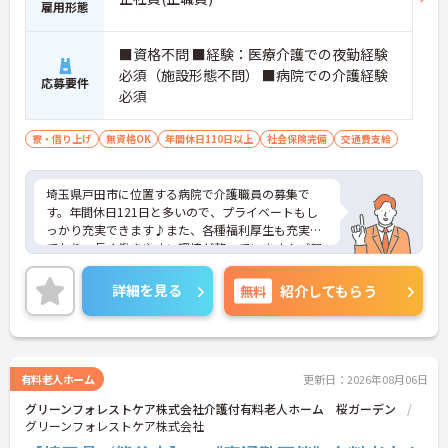
雇用形態
■資格不問 ■経験：医療介護での夜勤経験
必須（施設形態不問） ■病院での介護経験
応募要件
必須
寮・借り上げ
無資格OK
年間休日110日以上
社会保険完備
交通費支給
埼玉県戸田市に位置する病院で介護職員の募集で
す。年間休日121日と多いので、プライベートもし
っかり充実できます♪また、各種福利厚生も充実し
ており、長く働きやすい環境が整っています！ご興
味のある方はご面接のポイントお伝えしますのでご
気軽にお問い合わせください。
詳細を見る
無料
紹介してもらう
有料老人ホーム
更新日：2026年08月06日
グリーンフォレストケア株式会社介護付有料老人ホーム 桜ガーデン
グリーンフォレストケア株式会社