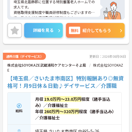
埼玉県北葛飾郡に位置する特別養護老人ホームでの
求人です。
資格取得支援制度や職員研修制度もございますの
で、働きながら資格取得が目指せます。
ご興味ある方はお気軽にお問い合わせください。
詳細を見る
無料
紹介してもらう
通所介護（デイサービス）
更新日：2026年08月06日
株式会社SOYOKAZE武蔵浦和ケアセンターそよ風
株式会社SOYOKAZ
E
【埼玉県／さいたま市南区】特別報酬あり◎無資
格可！月9日休＆日勤♪デイサービス／介護職
月収
19.0万円～23.0万円
程度（諸手当込
み）／介護福祉士
給料
年収
260万円～320万円
程度（諸手当込み）
／介護福祉士
埼玉県 さいたま市南区 内谷5-5-26