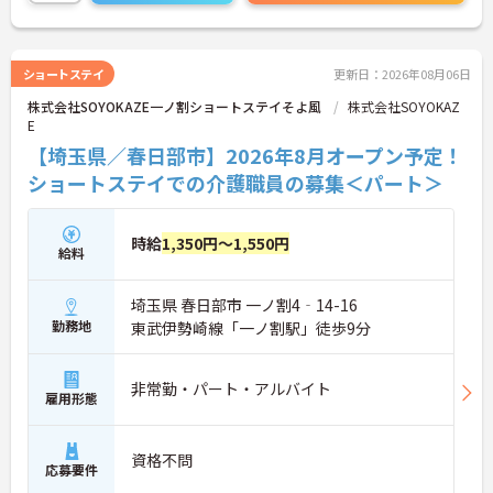
・時短勤務からフルタイム、さらには管理者へのス
テップアップまで、ライフステージに合わせた働き
方を選択できます。
・清潔感があれば髪色やネイルなども自由となって
ショートステイ
更新日：2026年08月06日
おり、自分らしいスタイルを大切にできる環境で
株式会社SOYOKAZE一ノ割ショートステイそよ風
す。
株式会社SOYOKAZ
E
【埼玉県／春日部市】2026年8月オープン予定！
ショートステイでの介護職員の募集＜パート＞
時給
1,350円～1,550円
給料
埼玉県 春日部市 一ノ割4‐14-16
勤務地
東武伊勢崎線「一ノ割駅」徒歩9分
非常勤・パート・アルバイト
雇用形態
資格不問
応募要件