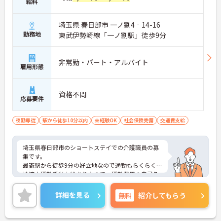
給料
埼玉県 春日部市 一ノ割4‐14-16
勤務地
東武伊勢崎線「一ノ割駅」徒歩9分
非常勤・パート・アルバイト
雇用形態
資格不問
応募要件
夜勤専従
駅から徒歩10分以内
未経験OK
社会保険完備
交通費支給
埼玉県春日部市のショートステイでの介護職員の募
集です。
最寄駅から徒歩9分の好立地なので通勤もらくらく
快適♪通勤手当支給ありなので、通勤費用の自己負
担の心配も不要！
ご興味のある方は、面接のポイントをお伝えします
詳細を見る
無料
紹介してもらう
のでお気軽にお問い合せください。