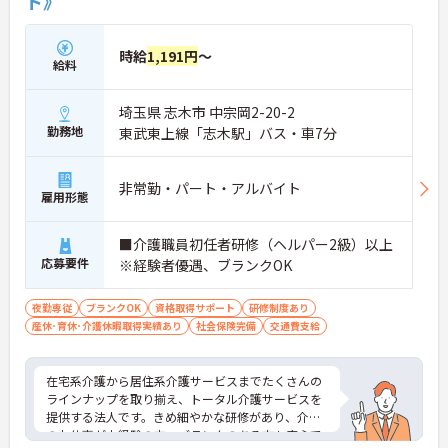
ト》
時給
1,191円
～
給料
埼玉県 志木市 中宗岡2-20-2
勤務地
東武東上線「志木駅」バス・車7分
非常勤・パート・アルバイト
雇用形態
■介護職員初任者研修（ヘルパー2級）以上
応募要件
※経験者優遇、ブランクOK
夜勤専従
ブランクOK
資格取得サポート
研修制度あり
産休･育休･介護休暇取得実績あり
社会保険完備
交通費支給
在宅系介護から居住系介護サービスまでたくさんの
ラインナップを取り揃え、トータル介護サービスを
提供する法人です。きめ細やかな研修があり、介護
のお仕事が未経験の方、ブランクのある方も安心で