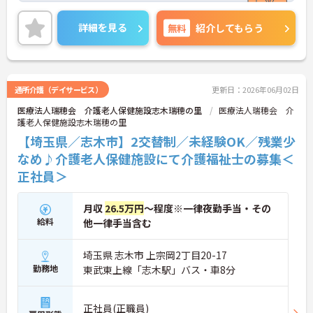
アップされたい方や未経
験の方にもおすすめです！また、すべての働く方が
詳細を見る
無料
紹介してもらう
「安心して長く活躍できる職場」を提供すべく、
様々な福利厚生制度をご用意しております。
まずは施設での面談や見学からでもご相談可能で
す！
ご興味ある方には、面接対策ポイントなど、さらに
通所介護（デイサービス）
更新日：2026年06月02日
詳細をお話しいたしますのでお気軽にご相談くださ
医療法人瑞穂会 介護老人保健施設志木瑞穂の里
医療法人瑞穂会 介
い！
護老人保健施設志木瑞穂の里
【埼玉県／志木市】2交替制／未経験OK／残業少
なめ♪介護老人保健施設にて介護福祉士の募集＜
正社員＞
月収
26.5万円
～程度※一律夜勤手当・その
給料
他一律手当含む
埼玉県 志木市 上宗岡2丁目20-17
勤務地
東武東上線「志木駅」バス・車8分
正社員(正職員)