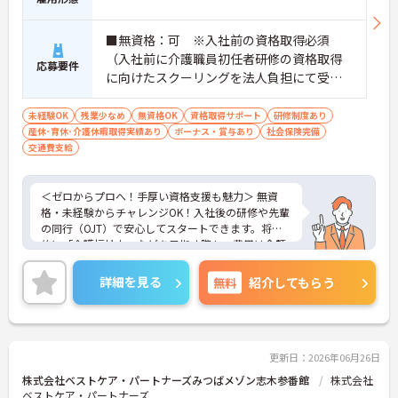
■無資格：可 ※入社前の資格取得必須
（入社前に介護職員初任者研修の資格取得
応募要件
に向けたスクーリングを法人負担にて受講
していただきます。） ■実務経験：不問
未経験OK
残業少なめ
無資格OK
資格取得サポート
研修制度あり
産休･育休･介護休暇取得実績あり
ボーナス・賞与あり
社会保険完備
交通費支給
＜ゼロからプロへ！手厚い資格支援も魅力＞ 無資
格・未経験からチャレンジOK！入社後の研修や先輩
の同行（OJT）で安心してスタートできます。将来
的に「介護福祉士」などを目指す際も、費用は全額
会社負担。一人ひとりの「学びたい」を全力で応援
します！
詳細を見る
無料
紹介してもらう
＜高収入＆選べる休みで充実＞ 月給32万円（夜勤あ
り）の厚待遇に加え、基本的に定時退社OK♪休日は
曜日固定の「完全週休2日制」で予定が立てやす
く、年間12日間の「特別有給休暇」も付与。しっか
り稼いでしっかり休む、メリハリある働き方が可能
更新日：2026年06月26日
です。
株式会社ベストケア・パートナーズみつばメゾン志木参番館
株式会社
＜意見を言い合えるフラットな関係＞ 気付きや提案
ベストケア・パートナーズ