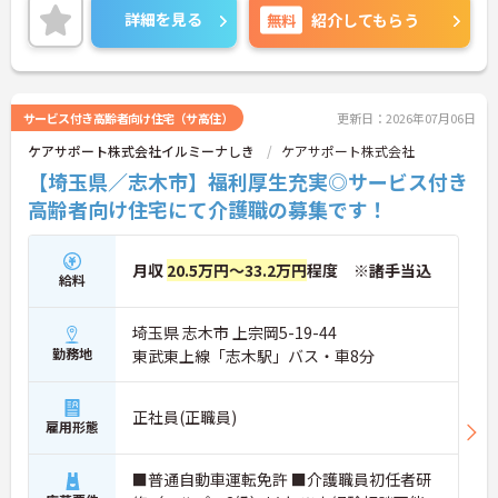
のみの勤務なので、生活リズムも整えやすく、仕事
詳細を見る
無料
紹介してもらう
とプライベートのメリハリをつけて無理なく働けま
す。
＜将来を見据えた多彩なキャリアパスと待遇＞「介
護のスペシャリスト」「管理職」「他職種へのチャ
レンジ」など、希望に合わせた多彩なキャリアプラ
サービス付き高齢者向け住宅（サ高住）
更新日：2026年07月06日
ンが用意されています。階層別の研修や資格取得支
ケアサポート株式会社イルミーナしき
ケアサポート株式会社
援制度があり、働きながらスキルアップが可能で
す。
【埼玉県／志木市】福利厚生充実◎サービス付き
高齢者向け住宅にて介護職の募集です！
月収
20.5万円～33.2万円
程度 ※諸手当込
給料
埼玉県 志木市 上宗岡5-19-44
勤務地
東武東上線「志木駅」バス・車8分
正社員(正職員)
雇用形態
■普通自動車運転免許 ■介護職員初任者研