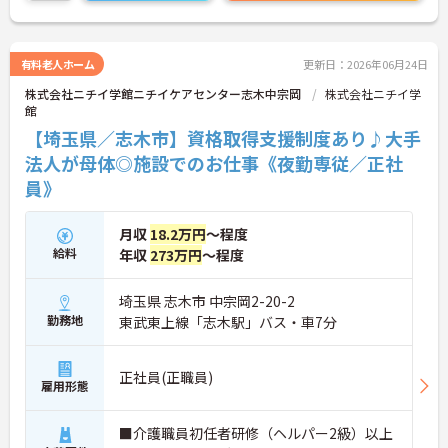
実にキャリアアップを目指せる環境が大きな魅力で
す。資格手当や勤続年数に応じた手当、10歳から18
歳のお子様を対象とした子ども手当など、ライフス
テージの変化に合わせて収入面を支える福利厚生が
有料老人ホーム
更新日：2026年06月24日
網羅されている点も強みです。20代の若手から60代
株式会社ニチイ学館ニチイケアセンター志木中宗岡
株式会社ニチイ学
のシニア世代まで幅広い年代が活躍しており、成長
館
意欲の高い方から、安定した環境で長く働き続けた
い40代・50代の方まで、誰もが安心して自分らしく
【埼玉県／志木市】資格取得支援制度あり♪大手
活躍できるおすすめの求人です。
法人が母体◎施設でのお仕事《夜勤専従／正社
員》
＜幅広い世代が助け合う、あたたかい人間関係＞20
代の若手スタッフから、30～50代の中堅・主婦
（夫）層、そして60代のシニア世代まで、幅広い年
月収
18.2万円
～程度
代のスタッフが和気あいあいと活躍しています。
給料
年収
273万円
～程度
「人が好き」という思いを持った、仲間思いのスタ
ッフばかりです。仕事の悩みや困りごとも気軽に相
談しやすく、フロア全体でしっかり情報を共有して
埼玉県 志木市 中宗岡2-20-2
助け合う風土が根付いているので、一人で抱え込む
勤務地
東武東上線「志木駅」バス・車7分
ことなく安心して働けます。
＜未経験・ブランクからでも着実にプロへ成長＞介
護のお仕事が初めての方や、お仕事から離れていた
正社員(正職員)
ブランクのある方でも大歓迎の職場です。入社後
雇用形態
は、頼りになる先輩スタッフと一緒に実務を行いな
がら基本から丁寧に学べるOJT体制が整っていま
■介護職員初任者研修（ヘルパー2級）以上
す。さらに、介護技術や保険制度について学べる研