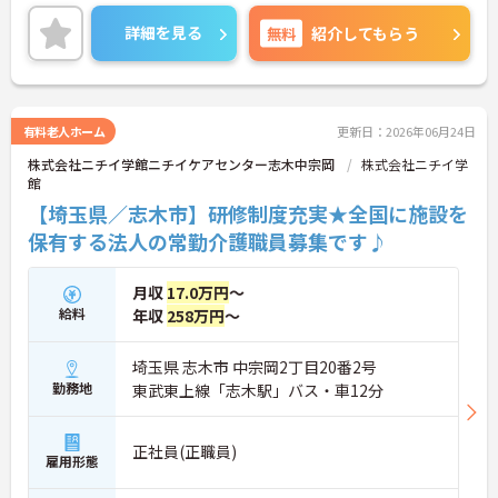
す。ご興味ある方には、面接対策ポイントなど、さ
らに詳細をお話しいたしますのでお気軽にご相談く
詳細を見る
無料
紹介してもらう
ださい！
有料老人ホーム
更新日：2026年06月24日
株式会社ニチイ学館ニチイケアセンター志木中宗岡
株式会社ニチイ学
館
【埼玉県／志木市】研修制度充実★全国に施設を
保有する法人の常勤介護職員募集です♪
月収
17.0万円
～
給料
年収
258万円
～
埼玉県 志木市 中宗岡2丁目20番2号
勤務地
東武東上線「志木駅」バス・車12分
正社員(正職員)
雇用形態