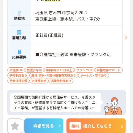
埼玉県 志木市 中宗岡2-20-2
勤務地
東武東上線「志木駅」バス・車7分
正社員(正職員)
雇用形態
■介護福祉士必須 ※未経験・ブランク可
応募要件
未経験OK
残業少なめ
年間休日110日以上
ブランクOK
資格取得サポート
研修制度あり
産休･育休･介護休暇取得実績あり
ボーナス・賞与あり
社会保険完備
交通費支給
退職金制度あり
全国展開で訪問介護から居住系サービス、介護スタ
ッフの育成・研修事業まで幅広く手掛ける大手「ニ
チイ学館」が運営する有料老人ホームでの介護スタ
ッフ求人です。大手企業ならではの盤石な経営基盤
と充実したコンプライアンス体制があり、未経験や
ブランクのある方でも基礎からしっかり学べる研修
詳細を見る
無料
紹介してもらう
制度やOJTが整っているため、20代や30代の方が着