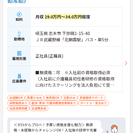
勤常勤》
月収
29.0万円～34.0万円
程度
給料
埼玉県 志木市 下宗岡1-15-40
勤務地
ＪＲ武蔵野線「北朝霞駅」バス・車5分
正社員(正職員)
雇用形態
■無資格：可 ※入社前の資格取得必須
（入社前に介護職員初任者研修の資格取得
応募要件
に向けたスクーリングを法人負担にて受講
していただきます。） ■実務経験：不問
未経験OK
残業少なめ
無資格OK
日勤のみ
資格取得サポート
研修制度あり
産休･育休･介護休暇取得実績あり
ボーナス・賞与あり
社会保険完備
交通費支給
＜ゼロからプロへ！手厚い資格支援も魅力＞ 無資
格・未経験からチャレンジOK！入社後の研修や先輩