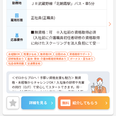
勤務地
ＪＲ武蔵野線「北朝霞駅」バス・車5分
正社員(正職員)
雇用形態
■無資格：可 ※入社前の資格取得必須
（入社前に介護職員初任者研修の資格取得
応募要件
に向けたスクーリングを法人負担にて受講
していただきます。） ■実務経験：不問
未経験OK
残業少なめ
無資格OK
日勤のみ
資格取得サポート
研修制度あり
産休･育休･介護休暇取得実績あり
ボーナス・賞与あり
社会保険完備
交通費支給
＜ゼロからプロへ！手厚い資格支援も魅力＞ 無資
格・未経験からチャレンジOK！入社後の研修や先輩
の同行（OJT）で安心してスタートできます。将来
的に「介護福祉士」などを目指す際も、費用は全額
会社負担。一人ひとりの「学びたい」を全力で応援
します！
詳細を見る
無料
紹介してもらう
＜高収入＆選べる休みで充実＞ 月給32万円（夜勤あ
り）の厚待遇に加え、基本的に定時退社OK♪休日は
曜日固定の「完全週休2日制」で予定が立てやす