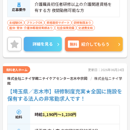
介護職員初任者研修以上の介護関連資格を
応募要件
有する方 夜間勤務可能な方
未経験OK
ブランクOK
資格取得サポート
研修制度あり
産休･育休･介護休暇取得実績あり
社会保険完備
交通費支給
詳細を見る
無料
紹介してもらう
有料老人ホーム
更新日：2026年06月24日
株式会社ニチイ学館ニチイケアセンター志木中宗岡
株式会社ニチイ学
館
【埼玉県／志木市】研修制度充実★全国に施設を
保有する法人の非常勤求人です！
時給
1,190円～1,230円
給料