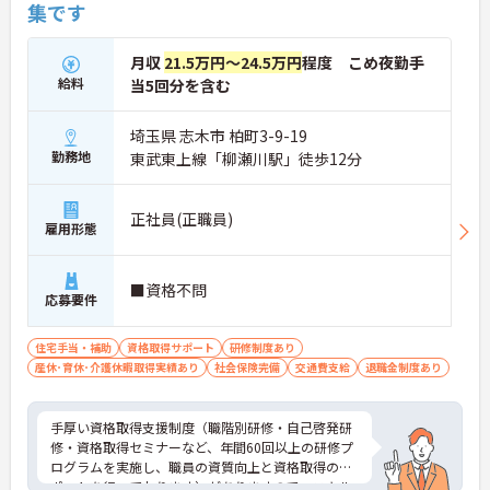
集です
月収
21.5万円～24.5万円
程度 こめ夜勤手
給料
当5回分を含む
埼玉県 志木市 柏町3-9-19
勤務地
東武東上線「柳瀬川駅」徒歩12分
正社員(正職員)
雇用形態
■資格不問
応募要件
住宅手当・補助
資格取得サポート
研修制度あり
産休･育休･介護休暇取得実績あり
社会保険完備
交通費支給
退職金制度あり
手厚い資格取得支援制度（職階別研修・自己啓発研
修・資格取得セミナーなど、年間60回以上の研修プ
ログラムを実施し、職員の資質向上と資格取得のサ
ポートを行っております）がありますので、スキル