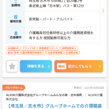
埼玉県 志木市 中宗岡2丁目20番2号
勤務地
東武東上線「志木駅」バス・車12分
非常勤・パート・アルバイト
雇用形態
介護職員初任者研修以上の介護関連資格を
応募要件
有する方 夜間勤務可能な方
未経験OK
ブランクOK
資格取得サポート
研修制度あり
産休･育休･介護休暇取得実績あり
社会保険完備
交通費支給
詳細を見る
無料
紹介してもらう
グループホーム
更新日：2026年06月08日
ALSOK介護株式会社グループホームみんなの家・志木柏町
ALSOK介護
株式会社
【埼玉県／志木市】グループホームでの介護職募