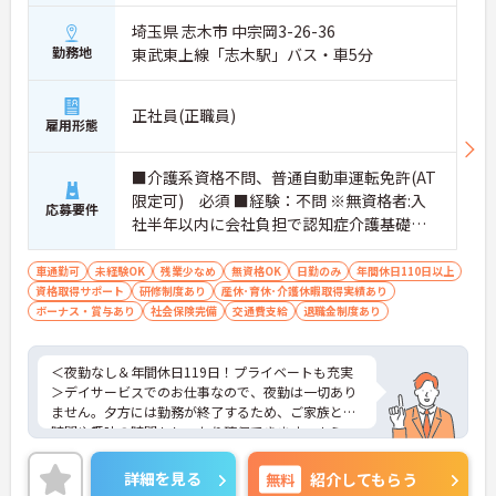
埼玉県 志木市 中宗岡3-26-36
勤務地
東武東上線「志木駅」バス・車5分
正社員(正職員)
雇用形態
■介護系資格不問、普通自動車運転免許(AT
限定可) 必須 ■経験：不問 ※無資格者:入
応募要件
社半年以内に会社負担で認知症介護基礎研
修受講
車通勤可
未経験OK
残業少なめ
無資格OK
日勤のみ
年間休日110日以上
資格取得サポート
研修制度あり
産休･育休･介護休暇取得実績あり
ボーナス・賞与あり
社会保険完備
交通費支給
退職金制度あり
＜夜勤なし＆年間休日119日！プライベートも充実
＞デイサービスでのお仕事なので、夜勤は一切あり
ません。夕方には勤務が終了するため、ご家族との
時間や趣味の時間もしっかり確保できます。さら
に、月9日のお休みに加えて「リフレッシュ休暇」
が毎月1日付与され、年間休日はたっぷり119日。無
詳細を見る
無料
紹介してもらう
理なく働き続けられるリズムが整っており、仕事と