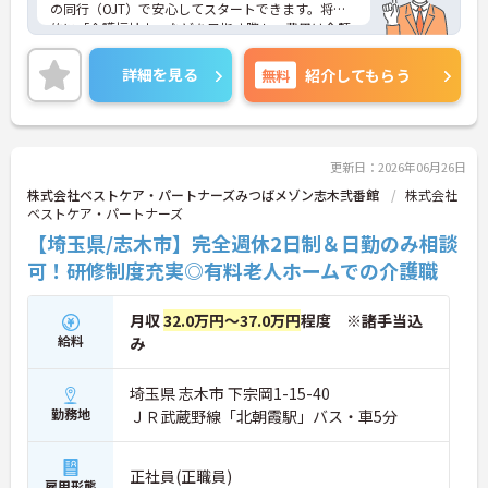
の同行（OJT）で安心してスタートできます。将来
的に「介護福祉士」などを目指す際も、費用は全額
会社負担。一人ひとりの「学びたい」を全力で応援
します！
詳細を見る
無料
紹介してもらう
＜高収入＆選べる休みで充実＞ 月給32万円（夜勤あ
り）の厚待遇に加え、基本的に定時退社OK♪休日は
曜日固定の「完全週休2日制」で予定が立てやす
く、年間12日間の「特別有給休暇」も付与。しっか
り稼いでしっかり休む、メリハリある働き方が可能
更新日：2026年06月26日
です。
株式会社ベストケア・パートナーズみつばメゾン志木弐番館
株式会社
＜意見を言い合えるフラットな関係＞ 気付きや提案
ベストケア・パートナーズ
を遠慮なく共有できる、風通しの良い職場です。ご
【埼玉県/志木市】完全週休2日制＆日勤のみ相談
利用者様の小さな変化を見逃さない「観察眼」を大
切にし、スタッフ同士も互いに配慮し合える温かい
可！研修制度充実◎有料老人ホームでの介護職
関係性を築いています。
月収
32.0万円～37.0万円
程度 ※諸手当込
給料
み
埼玉県 志木市 下宗岡1-15-40
勤務地
ＪＲ武蔵野線「北朝霞駅」バス・車5分
正社員(正職員)
雇用形態