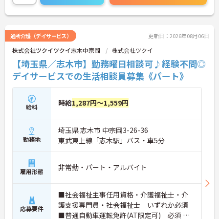
プライベートのメリハリをつけて働きたい方にぴっ
たりです。
＜未経験からプロへ！充実の研修とキャリアパス ＞
介護の経験がない方やブランクがある方も大歓迎で
通所介護（デイサービス）
更新日：2026年08月06日
す。資格取得支援制度や自己啓発支援制度が整って
株式会社ツクイツクイ志木中宗岡
株式会社ツクイ
おり、働きながらスキルアップを目指せます。ま
た、全国展開する同社ならではの多彩なキャリアパ
【埼玉県／志木市】勤務曜日相談可♪経験不問◎
スがあり、管理職や専門職への挑戦、異なるサービ
デイサービスでの生活相談員募集《パート》
スへのキャリアチェンジも可能です。一人ひとりの
「なりたい姿」を応援し、成長をバックアップする
体制が整っています。
時給
1,287円～1,559円
給料
埼玉県 志木市 中宗岡3-26-36
勤務地
東武東上線「志木駅」バス・車5分
非常勤・パート・アルバイト
雇用形態
■社会福祉主事任用資格・介護福祉士・介
護支援専門員・社会福祉士 いずれか必須
応募要件
■普通自動車運転免許(AT限定可) 必須 ■