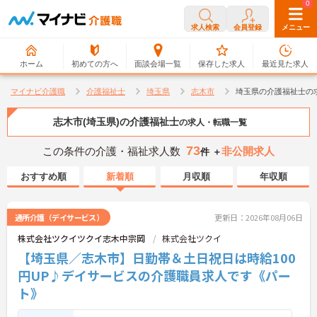
0
0
求人検索
会員登録
メニュー
ホーム
初めての方へ
面談会場一覧
保存した求人
最近見た求人
マイナビ介護職
介護福祉士
埼玉県
志木市
埼玉県の介護福祉士の
志木市(埼玉県)の介護福祉士
の求人・転職一覧
73
この条件の介護・福祉求人数
非公開求人
件 ＋
おすすめ順
新着順
月収順
年収順
通所介護（デイサービス）
更新日：2026年08月06日
株式会社ツクイツクイ志木中宗岡
株式会社ツクイ
【埼玉県／志木市】日勤帯＆土日祝日は時給100
円UP♪デイサービスの介護職員求人です《パー
ト》