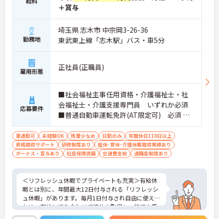
給料
＋賞与
埼玉県 志木市 中宗岡3-26-36
勤務地
東武東上線「志木駅」バス・車5分
正社員(正職員)
雇用形態
■社会福祉主事任用資格・介護福祉士・社
会福祉士・介護支援専門員 いずれか必須
応募要件
■普通自動車運転免許(AT限定可) 必須 ■
経験：不問
車通勤可
未経験OK
残業少なめ
日勤のみ
年間休日110日以上
資格取得サポート
研修制度あり
産休･育休･介護休暇取得実績あり
ボーナス・賞与あり
社会保険完備
交通費支給
退職金制度あり
＜リフレッシュ休暇でプライベートも充実＞有給休
暇とは別に、年間最大12日付与される「リフレッシ
ュ休暇」があります。毎月1日付与され自由に使える
ため、有給と組み合わせて連休を取得し、旅行や趣
味を楽しむスタッフも多くいます。夜勤がなく日勤