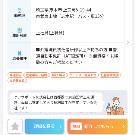
埼玉県 志木市 上宗岡5-19-44
勤務地
東武東上線「志木駅」バス・車15分
正社員(正職員)
雇用形態
■介護職員初任者研修以上お持ちの方 ■普
通自動車免許（AT限定可） ※無資格・未経
応募要件
験の方もご相談ください
車通勤可
住宅手当・補助
4月入職可
ボーナス・賞与あり
社会保険完備
交通費支給
ケアサポート株式会社は首都圏で30施設以上を運
営、母体は安定しており福利厚生が充実している会
社です！
各種手当もしっかりございますので、長期的な就業
をしやすい環境があります。
未経験やブランクのある方でもOJT研修などで手厚
詳細を見る
無料
紹介してもらう
くサポートしてくれますので、安心して入社できま
す。