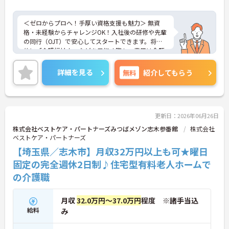
＜ゼロからプロへ！手厚い資格支援も魅力＞ 無資
格・未経験からチャレンジOK！入社後の研修や先輩
の同行（OJT）で安心してスタートできます。将来
的に「介護福祉士」などを目指す際も、費用は全額
会社負担。一人ひとりの「学びたい」を全力で応援
します！
詳細を見る
無料
紹介してもらう
＜高収入＆選べる休みで充実＞ 月給32万円（夜勤あ
り）の厚待遇に加え、基本的に定時退社OK♪休日は
曜日固定の「完全週休2日制」で予定が立てやす
く、年間12日間の「特別有給休暇」も付与。しっか
り稼いでしっかり休む、メリハリある働き方が可能
更新日：2026年06月26日
です。
株式会社ベストケア・パートナーズみつばメゾン志木参番館
株式会社
＜意見を言い合えるフラットな関係＞ 気付きや提案
ベストケア・パートナーズ
を遠慮なく共有できる、風通しの良い職場です。ご
【埼玉県／志木市】月収32万円以上も可★曜日
利用者様の小さな変化を見逃さない「観察眼」を大
切にし、スタッフ同士も互いに配慮し合える温かい
固定の完全週休2日制♪住宅型有料老人ホームで
関係性を築いています。
の介護職
月収
32.0万円～37.0万円
程度 ※諸手当込
給料
み