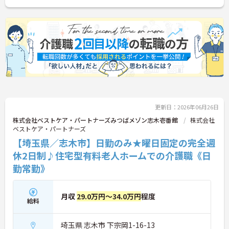
曜日固定の「完全週休2日制」で予定が立てやす
く、年間12日間の「特別有給休暇」も付与。しっか
り稼いでしっかり休む、メリハリある働き方が可能
です。
＜意見を言い合えるフラットな関係＞ 気付きや提案
を遠慮なく共有できる、風通しの良い職場です。ご
利用者様の小さな変化を見逃さない「観察眼」を大
切にし、スタッフ同士も互いに配慮し合える温かい
関係性を築いています。
更新日：2026年06月26日
株式会社ベストケア・パートナーズみつばメゾン志木壱番館
株式会社
ベストケア・パートナーズ
【埼玉県／志木市】日勤のみ★曜日固定の完全週
休2日制♪住宅型有料老人ホームでの介護職《日
勤常勤》
月収
29.0万円～34.0万円
程度
給料
埼玉県 志木市 下宗岡1-16-13