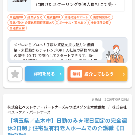
応募要件
に向けたスクーリングを法人負担にて受講
していただきます。） ■実務経験：不問
未経験OK
残業少なめ
無資格OK
資格取得サポート
研修制度あり
産休･育休･介護休暇取得実績あり
ボーナス・賞与あり
社会保険完備
交通費支給
＜ゼロからプロへ！手厚い資格支援も魅力＞ 無資
格・未経験からチャレンジOK！入社後の研修や先輩
の同行（OJT）で安心してスタートできます。将来
的に「介護福祉士」などを目指す際も、費用は全額
会社負担。一人ひとりの「学びたい」を全力で応援
します！
詳細を見る
無料
紹介してもらう
＜高収入＆選べる休みで充実＞ 月給32万円（夜勤あ
り）の厚待遇に加え、基本的に定時退社OK♪休日は
曜日固定の「完全週休2日制」で予定が立てやす
く、年間12日間の「特別有給休暇」も付与。しっか
り稼いでしっかり休む、メリハリある働き方が可能
更新日：2026年06月26日
です。
株式会社ベストケア・パートナーズみつばメゾン志木弐番館
株式会社
＜意見を言い合えるフラットな関係＞ 気付きや提案
ベストケア・パートナーズ
を遠慮なく共有できる、風通しの良い職場です。ご
【埼玉県／志木市】日勤のみ★曜日固定の完全週
利用者様の小さな変化を見逃さない「観察眼」を大
切にし、スタッフ同士も互いに配慮し合える温かい
休2日制♪住宅型有料老人ホームでの介護職《日
関係性を築いています。