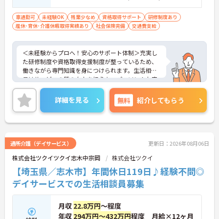
経験：不問
車通勤可
未経験OK
残業少なめ
資格取得サポート
研修制度あり
産休･育休･介護休暇取得実績あり
社会保険完備
交通費支給
＜未経験からプロへ！安心のサポート体制＞充実し
た研修制度や資格取得支援制度が整っているため、
働きながら専門知識を身につけられます。生活相談
員はサービスの質の向上を担うキーパーソン！お客
様やご家族との関わりを通じて、自分自身の人間性
も磨いていけるやりがいのあるお仕事です。
詳細を見る
無料
紹介してもらう
＜夜勤なしでプライベートも充実！柔軟な働き方＞
勤務曜日は相談可能♪ライフスタイルに合わせた働
き方が可能です。産休・育休制度も整っており、長
く安心して働ける環境です。
通所介護（デイサービス）
更新日：2026年08月06日
株式会社ツクイツクイ志木中宗岡
株式会社ツクイ
【埼玉県／志木市】年間休日119日♪経験不問◎
デイサービスでの生活相談員募集
月収
22.8万円
～程度
年収
294万円～432万円
程度 月給×12ヶ月