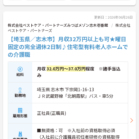
ご興味のある方は、詳細や面接のポイントもお伝え
出来ますのでお問い合わせください♪
更新日：2026年06月26日
株式会社ベストケア・パートナーズみつばメゾン志木壱番館
株式会社
ベストケア・パートナーズ
【埼玉県／志木市】月収32万円以上も可★曜日
固定の完全週休2日制♪住宅型有料老人ホームで
の介護職
月収
32.0万円～37.0万円
程度 ※諸手当込
給料
み
埼玉県 志木市 下宗岡1-16-13
勤務地
ＪＲ武蔵野線「北朝霞駅」バス・車5分
正社員(正職員)
雇用形態
■無資格：可 ※入社前の資格取得必須
（入社前に介護職員初任者研修の資格取得