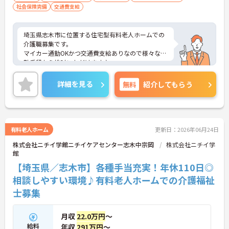
社会保険完備
交通費支給
埼玉県志木市に位置する住宅型有料老人ホームでの
介護職募集です。
マイカー通勤OKかつ交通費支給ありなので様々な通
勤手段から検討いただけます♪
ご興味のある方はご面接のポイントお伝えしますの
でご気軽にお問合せください。
詳細を見る
無料
紹介してもらう
有料老人ホーム
更新日：2026年06月24日
株式会社ニチイ学館ニチイケアセンター志木中宗岡
株式会社ニチイ学
館
【埼玉県／志木市】各種手当充実！年休110日◎
相談しやすい環境♪有料老人ホームでの介護福祉
士募集
月収
22.0万円
～
給料
年収
291万円
～