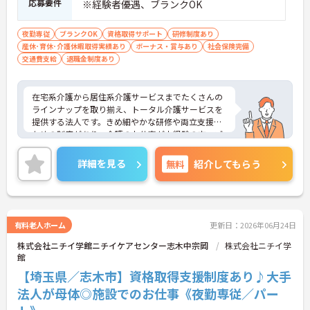
応募要件
※経験者優遇、ブランクOK
修も用意されているため、自分のペースで段階的に
スキルアップし、確かな自信をつけていくことがで
きます。
夜勤専従
ブランクOK
資格取得サポート
研修制度あり
産休･育休･介護休暇取得実績あり
ボーナス・賞与あり
社会保険完備
交通費支給
退職金制度あり
在宅系介護から居住系介護サービスまでたくさんの
ラインナップを取り揃え、トータル介護サービスを
提供する法人です。きめ細やかな研修や両立支援の
ための制度があり、介護のお仕事が未経験の方、ブ
ランクのある方、子育て中の方も安心して働ける環
境があります。ご興味ある方には、面接対策ポイン
詳細を見る
無料
紹介してもらう
トなど、さらに詳細をお話しいたしますのでお気軽
にご相談ください！
有料老人ホーム
更新日：2026年06月24日
株式会社ニチイ学館ニチイケアセンター志木中宗岡
株式会社ニチイ学
館
【埼玉県／志木市】資格取得支援制度あり♪大手
法人が母体◎施設でのお仕事《夜勤専従／パー