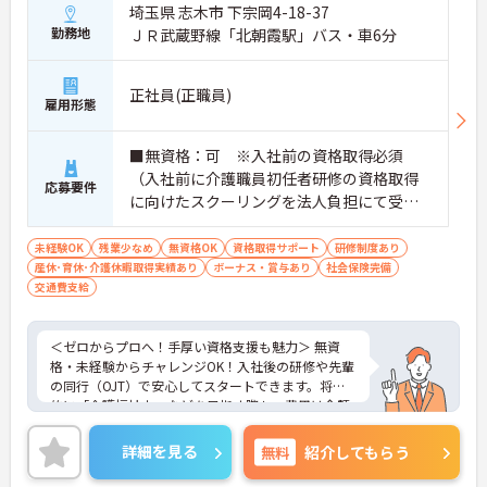
埼玉県 志木市 下宗岡4-18-37
勤務地
ＪＲ武蔵野線「北朝霞駅」バス・車6分
正社員(正職員)
雇用形態
■無資格：可 ※入社前の資格取得必須
（入社前に介護職員初任者研修の資格取得
応募要件
に向けたスクーリングを法人負担にて受講
していただきます。） ■実務経験：不問
未経験OK
残業少なめ
無資格OK
資格取得サポート
研修制度あり
産休･育休･介護休暇取得実績あり
ボーナス・賞与あり
社会保険完備
交通費支給
＜ゼロからプロへ！手厚い資格支援も魅力＞ 無資
格・未経験からチャレンジOK！入社後の研修や先輩
の同行（OJT）で安心してスタートできます。将来
的に「介護福祉士」などを目指す際も、費用は全額
会社負担。一人ひとりの「学びたい」を全力で応援
します！
詳細を見る
無料
紹介してもらう
＜高収入＆選べる休みで充実＞ 月給32万円（夜勤あ
り）の厚待遇に加え、基本的に定時退社OK♪休日は