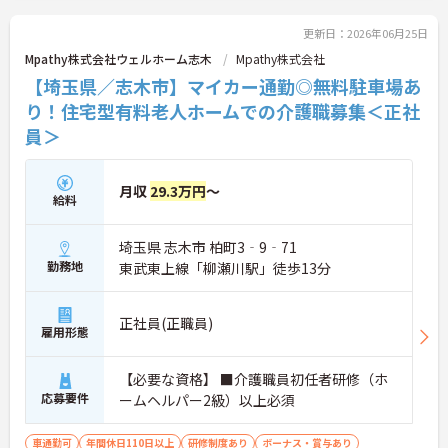
く、年間12日間の「特別有給休暇」も付与。しっか
り稼いでしっかり休む、メリハリある働き方が可能
更新日：2026年06月25日
です。
Mpathy株式会社ウェルホーム志木
Mpathy株式会社
＜意見を言い合えるフラットな関係＞ 気付きや提案
【埼玉県／志木市】マイカー通勤◎無料駐車場あ
を遠慮なく共有できる、風通しの良い職場です。ご
利用者様の小さな変化を見逃さない「観察眼」を大
り！住宅型有料老人ホームでの介護職募集＜正社
切にし、スタッフ同士も互いに配慮し合える温かい
員＞
関係性を築いています。
月収
29.3万円
～
給料
埼玉県 志木市 柏町3‐9‐71
勤務地
東武東上線「柳瀬川駅」徒歩13分
正社員(正職員)
雇用形態
【必要な資格】 ■介護職員初任者研修（ホ
応募要件
ームヘルパー2級）以上必須
車通勤可
年間休日110日以上
研修制度あり
ボーナス・賞与あり