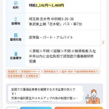
時給
1,141円～1,469円
給料
埼玉県 志木市 中宗岡3-26-36
勤務地
東武東上線「志木駅」バス・車7分
非常勤・パート・アルバイト
雇用形態
＜資格＞不問 ＜経験＞不問 ※無資格者:入社
半年以内に会社負担で認知症介護基礎研修
応募要件
受講
車通勤可
資格取得サポート
研修制度あり
産休･育休･介護休暇取得実績あり
社会保険完備
交通費支給
全国で介護福祉事業を展開する大手企業の求人で
す！
充実の福利厚生やスキルアップの為の制度が整って
おり安心して長期就業が可能です！
ご興味ある方には、面接のポイントなど、さらに詳