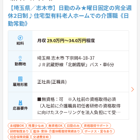
を遠慮なく共有できる、風通しの良い職場です。ご
【埼玉県／志木市】日勤のみ★曜日固定の完全週
利用者様の小さな変化を見逃さない「観察眼」を大
切にし、スタッフ同士も互いに配慮し合える温かい
休2日制♪住宅型有料老人ホームでの介護職《日
関係性を築いています。
勤常勤》
月収
29.0万円～34.0万円
程度
給料
埼玉県 志木市 下宗岡4-18-37
勤務地
ＪＲ武蔵野線「北朝霞駅」バス・車6分
正社員(正職員)
雇用形態
■無資格：可 ※入社前の資格取得必須
（入社前に介護職員初任者研修の資格取得
応募要件
に向けたスクーリングを法人負担にて受講
していただきます。） ■実務経験：不問
未経験OK
残業少なめ
無資格OK
日勤のみ
資格取得サポート
研修制度あり
産休･育休･介護休暇取得実績あり
ボーナス・賞与あり
社会保険完備
交通費支給