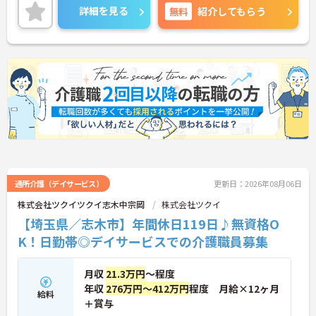
細をお話致しますのでお気軽にご相談ください。
詳細を見る
無料
紹介してもらう
通所介護（デイサービス）
更新日：2026年08月06日
株式会社ツクイツクイ志木中宗岡
株式会社ツクイ
【埼玉県／志木市】年間休日119日♪無資格O
K！日勤帯◎デイサービスでの介護職員募集
月収
21.3万円
～程度
年収
276万円～412万円
程度 月給×12ヶ月
給料
＋賞与