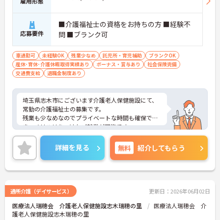
雇用形態
■介護福祉士の資格をお持ちの方 ■経験不
応募要件
問 ■ブランク可
車通勤可
未経験OK
残業少なめ
託児所・育児補助
ブランクOK
産休･育休･介護休暇取得実績あり
ボーナス・賞与あり
社会保険完備
交通費支給
退職金制度あり
埼玉県志木市にございます介護老人保健施設にて、
常勤の介護福祉士の募集です。
残業も少なめなのでプライベートな時間も確保で
き、メリハリをつけたご就業が可能です。
経験は不問！先輩スタッフの丁寧なレクチャーがあ
るので、安心してご入職いただけます。
詳細を見る
無料
紹介してもらう
ご興味ある方には、面接対策ポイントなど、さらに
詳細をお話しいたしますのでお気軽にご相談くださ
い。
通所介護（デイサービス）
更新日：2026年06月02日
医療法人瑞穂会 介護老人保健施設志木瑞穂の里
医療法人瑞穂会 介
護老人保健施設志木瑞穂の里