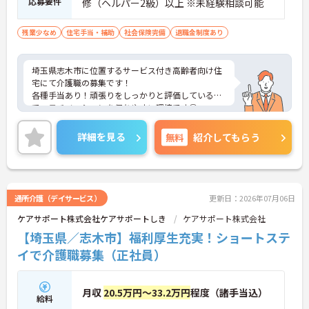
応募要件
修（ヘルパー2級）以上 ※未経験相談可能
残業少なめ
住宅手当・補助
社会保険完備
退職金制度あり
埼玉県志木市に位置するサービス付き高齢者向け住
宅にて介護職の募集です！
各種手当あり！頑張りをしっかりと評価しているの
で、モチベーションを保ちやすい環境です◎
育児休暇制度やその他福利厚生も整っておりますの
で安心して就業していただけます★
詳細を見る
無料
紹介してもらう
ご興味のある方は、マイナビ介護職までお問い合わ
せください。
通所介護（デイサービス）
更新日：2026年07月06日
ケアサポート株式会社ケアサポートしき
ケアサポート株式会社
【埼玉県／志木市】福利厚生充実！ショートステ
イで介護職募集（正社員）
月収
20.5万円～33.2万円
程度（諸手当込）
給料