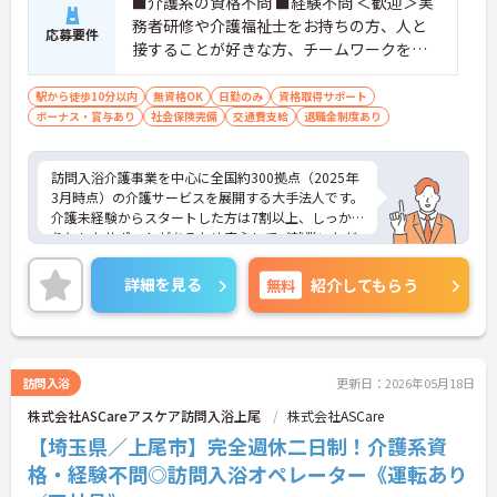
■介護系の資格不問 ■経験不問 ＜歓迎＞実
務者研修や介護福祉士をお持ちの方、人と
応募要件
接することが好きな方、チームワークを重
視する人
駅から徒歩10分以内
無資格OK
日勤のみ
資格取得サポート
ボーナス・賞与あり
社会保険完備
交通費支給
退職金制度あり
訪問入浴介護事業を中心に全国約300拠点（2025年
3月時点）の介護サービスを展開する大手法人です。
介護未経験からスタートした方は7割以上、しっか
りとしたサポートがあるため安心してご就業いただ
けます。お風呂に入れなくて困っている方に、手を
差し伸べてあげられるとてもやりがいのあるお仕事
詳細を見る
無料
紹介してもらう
です。ご興味ある方には、面接対策ポイントなど、
さらに詳細をお話しいたしますのでお気軽にご相談
ください！
訪問入浴
更新日：2026年05月18日
株式会社ASCareアスケア訪問入浴上尾
株式会社ASCare
【埼玉県／上尾市】完全週休二日制！介護系資
格・経験不問◎訪問入浴オペレーター《運転あり