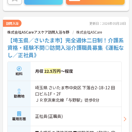
です。ご興味ある方には、面接対策ポイントなど、
さらに詳細をお話しいたしますのでお気軽にご相談
ください！
訪問入浴
更新日：2026年05月18日
株式会社ASCareアスケア訪問入浴与野
株式会社ASCare
【埼玉県／さいたま市】完全週休二日制！介護系
資格・経験不問◎訪問入浴介護職員募集《運転な
し／正社員》
月収
22.5万円
～程度
給料
埼玉県 さいたま市中央区 下落合2-18-12 田
口ビル1F・2F
勤務地
ＪＲ京浜東北線「与野駅」徒歩8分
正社員(正職員)
雇用形態