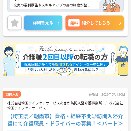
充実の福利厚生やスキルアップの為の制度が整って
おり安心して長期就業が可能です！
ご興味ある方には、面接のポイントなど、さらに詳
細をお話致しますのでお気軽にご相談ください。
詳細を見る
無料
紹介してもらう
訪問入浴
更新日：2026年07月30日
株式会社埼玉ライフケアサービスあさか訪問入浴介護事業所
株式会社
埼玉ライフケアサービス
【埼玉県／朝霞市】資格・経験不問◎訪問入浴介
護にて介護職員・ドライバーの募集！＜パート＞