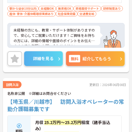
験・資格取得見込みの方も相談可 ※経験
者歓迎
駅から徒歩10分以内
未経験OK
無資格OK
資格取得サポート
研修制度あり
産休･育休･介護休暇取得実績あり
社会保険完備
交通費支給
未経験の方にも、教育・サポート体制がありますの
で、安心してご就業いただけます！ご興味をお持ち
の方には、詳細の情報や面接のポイントをお伝えし
ますのでお気軽にお問い合わせください。
詳細を見る
無料
紹介してもらう
訪問入浴
更新日：2026年06月08日
名称非公開 ※詳細はお問合せください
【埼玉県／川越市】 訪問入浴オペレーターの常
勤介護職募集です
月収
25.2万円～25.2万円
程度（諸手当込
み）
給料