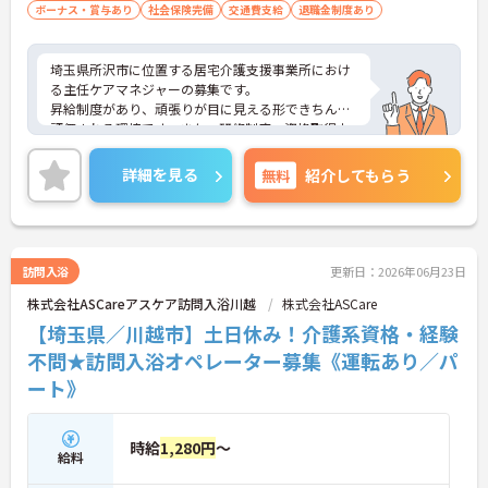
ボーナス・賞与あり
社会保険完備
交通費支給
退職金制度あり
埼玉県所沢市に位置する居宅介護支援事業所におけ
る主任ケアマネジャーの募集です。
昇給制度があり、頑張りが目に見える形できちんと
評価される環境です。また、研修制度・資格取得支
援制度があり、働きながらスキルアップが目指せる
環境環境です。
詳細を見る
無料
紹介してもらう
ご興味のある方には、面接対策ポイントなど、さら
に詳細をご案内しますのでお気軽にご相談くださ
い！
訪問入浴
更新日：2026年06月23日
株式会社ASCareアスケア訪問入浴川越
株式会社ASCare
【埼玉県／川越市】土日休み！介護系資格・経験
不問★訪問入浴オペレーター募集《運転あり／パ
ート》
時給
1,280円
～
給料