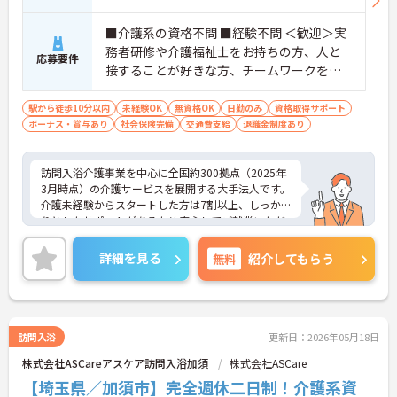
■介護系の資格不問 ■経験不問 ＜歓迎＞実
務者研修や介護福祉士をお持ちの方、人と
応募要件
接することが好きな方、チームワークを重
視する人
駅から徒歩10分以内
未経験OK
無資格OK
日勤のみ
資格取得サポート
ボーナス・賞与あり
社会保険完備
交通費支給
退職金制度あり
訪問入浴介護事業を中心に全国約300拠点（2025年
3月時点）の介護サービスを展開する大手法人です。
介護未経験からスタートした方は7割以上、しっか
りとしたサポートがあるため安心してご就業いただ
けます。お風呂に入れなくて困っている方に、手を
差し伸べてあげられるとてもやりがいのあるお仕事
詳細を見る
無料
紹介してもらう
です。ご興味ある方には、面接対策ポイントなど、
さらに詳細をお話しいたしますのでお気軽にご相談
ください！
訪問入浴
更新日：2026年05月18日
株式会社ASCareアスケア訪問入浴加須
株式会社ASCare
【埼玉県／加須市】完全週休二日制！介護系資