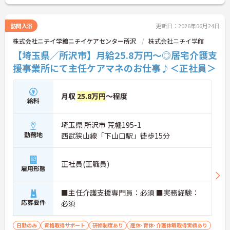
訪問入浴
更新日：2026年06月24日
株式会社ニチイ学館ニチイケアセンター所沢
株式会社ニチイ学館
【埼玉県／所沢市】月給25.8万円～◎居宅介護支
援事業所にて主任ケアマネのお仕事♪＜正社員＞
月収
25.8万円
～程度
給料
埼玉県 所沢市 荒幡195-1
勤務地
西武狭山線「下山口駅」徒歩15分
正社員(正職員)
雇用形態
■主任介護支援専門員：必須 ■実務経験：
応募要件
必須
日勤のみ
資格取得サポート
研修制度あり
産休･育休･介護休暇取得実績あり