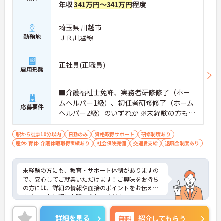
年収
341万円～341万円
程度
埼玉県 川越市
勤務地
ＪＲ川越線
正社員(正職員)
雇用形態
■介護福祉士免許、実務者研修修了（ホー
ムヘルパー1級）、初任者研修修了（ホーム
応募要件
ヘルパー2級）のいずれか ※未経験の方も相
談可 ■普通自動車運転免許（MT）必須
駅から徒歩10分以内
日勤のみ
資格取得サポート
研修制度あり
産休･育休･介護休暇取得実績あり
社会保険完備
交通費支給
退職金制度あり
未経験の方にも、教育・サポート体制がありますの
で、安心してご就業いただけます！ご興味をお持ち
の方には、詳細の情報や面接のポイントをお伝えし
ますのでお気軽にお問い合わせください。
詳細を見る
無料
紹介してもらう