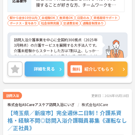
応募要件
接することが好きな方、チームワークを重
視する人
駅から徒歩10分以内
未経験OK
無資格OK
日勤のみ
資格取得サポート
ボーナス・賞与あり
社会保険完備
交通費支給
退職金制度あり
訪問入浴介護事業を中心に全国約300拠点（2025年
3月時点）の介護サービスを展開する大手法人です。
介護未経験からスタートした方は7割以上、しっか
りとしたサポートがあるため安心してご就業いただ
けます。お風呂に入れなくて困っている方に、手を
差し伸べてあげられるとてもやりがいのあるお仕事
詳細を見る
無料
紹介してもらう
です。ご興味ある方には、面接対策ポイントなど、
さらに詳細をお話しいたしますのでお気軽にご相談
ください！
訪問入浴
更新日：2026年05月18日
株式会社ASCareアスケア訪問入浴にいざ
株式会社ASCare
【埼玉県／新座市】完全週休二日制！介護系資
格・経験不問◎訪問入浴介護職員募集《運転なし
／正社員》