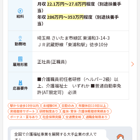
月収
22.1万円～27.8万円
程度（別途扶養手
当）
給料
年収
286万円～353万円
程度（別途扶養手
当）
埼玉県 さいたま市緑区 東浦和3-14-3
勤務地
ＪＲ武蔵野線「東浦和駅」徒歩10分
正社員(正職員)
雇用形態
■介護職員初任者研修（ヘルパー2級）以
上、介護福祉士 いずれか ■普通自動車免
応募要件
許(AT限定可) 必須
駅から徒歩10分以内
未経験OK
日勤のみ
年間休日110日以上
資格取得サポート
研修制度あり
産休･育休･介護休暇取得実績あり
ボーナス・賞与あり
社会保険完備
交通費支給
退職金制度あり
全国で介護福祉事業を展開する大手企業の求人で
す！