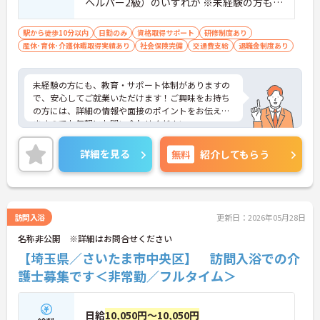
ヘルパー2級）のいずれか ※未経験の方も相
談可
駅から徒歩10分以内
日勤のみ
資格取得サポート
研修制度あり
産休･育休･介護休暇取得実績あり
社会保険完備
交通費支給
退職金制度あり
未経験の方にも、教育・サポート体制がありますの
で、安心してご就業いただけます！ご興味をお持ち
の方には、詳細の情報や面接のポイントをお伝えし
ますのでお気軽にお問い合わせください。
詳細を見る
無料
紹介してもらう
訪問入浴
更新日：2026年05月28日
名称非公開 ※詳細はお問合せください
【埼玉県／さいたま市中央区】 訪問入浴での介
護士募集です＜非常勤／フルタイム＞
日給
10,050円～10,050円