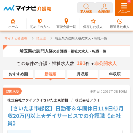
0
0
求人検索
会員登録
メニュー
ホーム
初めての方へ
面談会場一覧
保存した求人
最近見た求人
マイナビ介護職
埼玉県
埼玉県の訪問入浴の求人・転職一覧
埼玉県の訪問入浴
の介護職・福祉の求人・転職一覧
191
この条件の介護・福祉求人数
非公開求人
件 ＋
おすすめ順
新着順
月収順
年収順
訪問入浴
更新日：2026年08月06日
株式会社ツクイツクイさいたま東浦和
株式会社ツクイ
【さいたま市緑区】日勤帯＆年間休日119日◎月
収20万円以上★デイサービスでの介護職《正社
員》