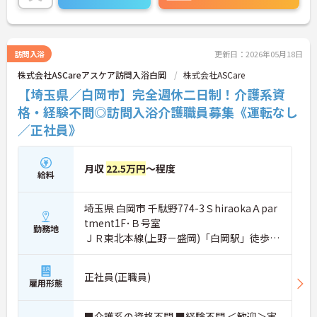
訪問入浴
更新日：2026年05月18日
株式会社ASCareアスケア訪問入浴白岡
株式会社ASCare
【埼玉県／白岡市】完全週休二日制！介護系資
格・経験不問◎訪問入浴介護職員募集《運転なし
／正社員》
月収
22.5万円
～程度
給料
埼玉県 白岡市 千駄野774-3ＳhiraokaＡpar
tment1F･Ｂ号室
勤務地
ＪＲ東北本線(上野－盛岡)「白岡駅」徒歩5
分
正社員(正職員)
雇用形態
■介護系の資格不問 ■経験不問 ＜歓迎＞実