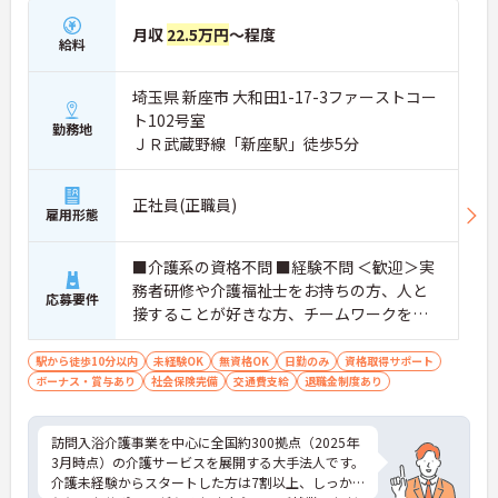
月収
22.5万円
～程度
給料
埼玉県 新座市 大和田1-17-3ファーストコー
ト102号室
勤務地
ＪＲ武蔵野線「新座駅」徒歩5分
正社員(正職員)
雇用形態
■介護系の資格不問 ■経験不問 ＜歓迎＞実
務者研修や介護福祉士をお持ちの方、人と
応募要件
接することが好きな方、チームワークを重
視する人
駅から徒歩10分以内
未経験OK
無資格OK
日勤のみ
資格取得サポート
ボーナス・賞与あり
社会保険完備
交通費支給
退職金制度あり
訪問入浴介護事業を中心に全国約300拠点（2025年
3月時点）の介護サービスを展開する大手法人です。
介護未経験からスタートした方は7割以上、しっか