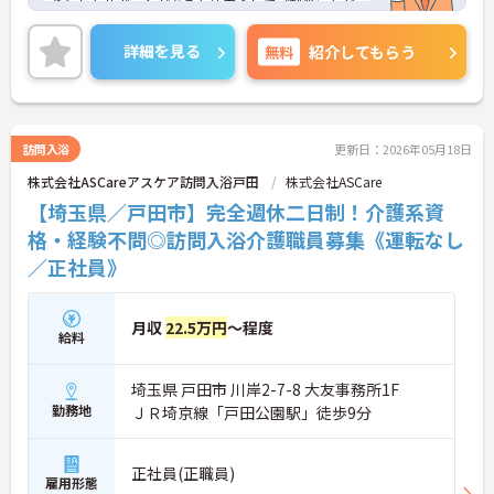
りとしたサポートがあるため安心してご就業いただ
けます。お風呂に入れなくて困っている方に、手を
差し伸べてあげられるとてもやりがいのあるお仕事
詳細を見る
無料
紹介してもらう
です。ご興味ある方には、面接対策ポイントなど、
さらに詳細をお話しいたしますのでお気軽にご相談
ください！
訪問入浴
更新日：2026年05月18日
株式会社ASCareアスケア訪問入浴戸田
株式会社ASCare
【埼玉県／戸田市】完全週休二日制！介護系資
格・経験不問◎訪問入浴介護職員募集《運転なし
／正社員》
月収
22.5万円
～程度
給料
埼玉県 戸田市 川岸2-7-8 大友事務所1F
勤務地
ＪＲ埼京線「戸田公園駅」徒歩9分
正社員(正職員)
雇用形態