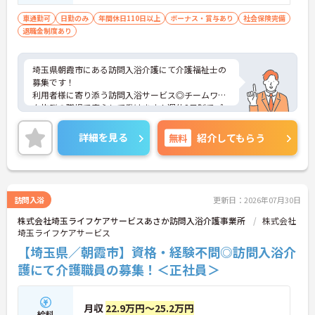
車通勤可
日勤のみ
年間休日110日以上
ボーナス・賞与あり
社会保険完備
退職金制度あり
埼玉県朝霞市にある訪問入浴介護にて介護福祉士の
募集です！
利用者様に寄り添う訪問入浴サービス◎チームワー
ク抜群の職場で安心して働けます！週休2日制でプ
ライベートとの両立も叶います♪
ご興味のある方には、面接対策ポイントなど、さら
詳細を見る
無料
紹介してもらう
に詳細をお話しいたしますのでお気軽にご相談くだ
さい！
訪問入浴
更新日：2026年07月30日
株式会社埼玉ライフケアサービスあさか訪問入浴介護事業所
株式会社
埼玉ライフケアサービス
【埼玉県／朝霞市】資格・経験不問◎訪問入浴介
護にて介護職員の募集！＜正社員＞
月収
22.9万円～25.2万円
給料