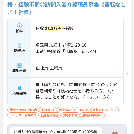
格・経験不問◎訪問入浴介護職員募集《運転なし
／正社員》
月収
22.5万円
～程度
給料
埼玉県 加須市 花崎1-23-10
勤務地
東武伊勢崎線「花崎駅」徒歩4分
正社員(正職員)
雇用形態
■介護系の資格不問 ■経験不問 ＜歓迎＞実
務者研修や介護福祉士をお持ちの方、人と
応募要件
接することが好きな方、チームワークを重
視する人
駅から徒歩10分以内
未経験OK
無資格OK
日勤のみ
資格取得サポート
ボーナス・賞与あり
社会保険完備
交通費支給
退職金制度あり
訪問入浴介護事業を中心に全国約300拠点（2025年