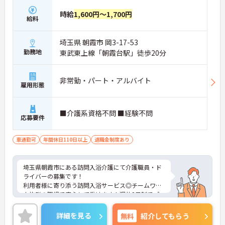
時給
1,600円～1,700円
給料
埼玉県 朝霞市 岡3-17-53
勤務地
東武東上線「朝霞台駅」徒歩20分
非常勤・パート・アルバイト
雇用形態
■介護系資格不問 ■経験不問
応募要件
車通勤可
年間休日110日以上
退職金制度あり
埼玉県朝霞市にある訪問入浴介護にて介護職員・ド
ライバーの募集です！
利用者様に寄り添う訪問入浴サービス◎チームワー
ク抜群の職場で安心して働けます！週休2日制でプ
ライベートとの両立も叶います♪
ご興味のある方には、面接対策ポイントなど、さら
詳細を見る
無料
紹介してもらう
に詳細をお話しいたしますのでお気軽にご相談くだ