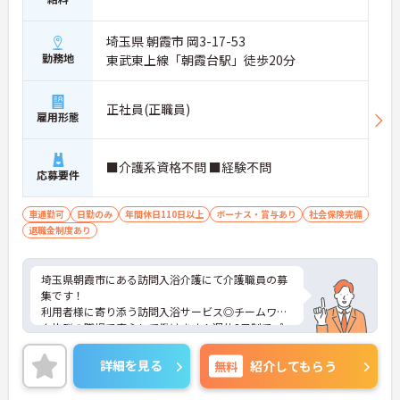
埼玉県 朝霞市 岡3-17-53
勤務地
東武東上線「朝霞台駅」徒歩20分
正社員(正職員)
雇用形態
■介護系資格不問 ■経験不問
応募要件
車通勤可
日勤のみ
年間休日110日以上
ボーナス・賞与あり
社会保険完備
退職金制度あり
埼玉県朝霞市にある訪問入浴介護にて介護職員の募
集です！
利用者様に寄り添う訪問入浴サービス◎チームワー
ク抜群の職場で安心して働けます！週休2日制でプ
ライベートとの両立も叶います♪
ご興味のある方には、面接対策ポイントなど、さら
詳細を見る
無料
紹介してもらう
に詳細をお話しいたしますのでお気軽にご相談くだ
さい！