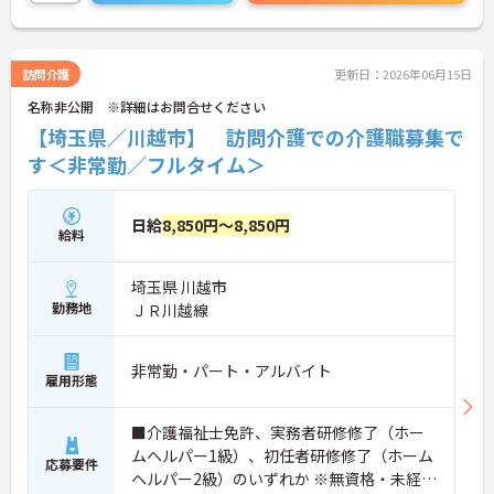
さらに詳細をお話しいたしますのでお気軽にご相談
ください！
訪問介護
更新日：2026年06月15日
名称非公開 ※詳細はお問合せください
【埼玉県／川越市】 訪問介護での介護職募集で
す＜非常勤／フルタイム＞
日給
8,850円～8,850円
給料
埼玉県 川越市
勤務地
ＪＲ川越線
非常勤・パート・アルバイト
雇用形態
■介護福祉士免許、実務者研修修了（ホー
ムヘルパー1級）、初任者研修修了（ホーム
応募要件
ヘルパー2級）のいずれか ※無資格・未経