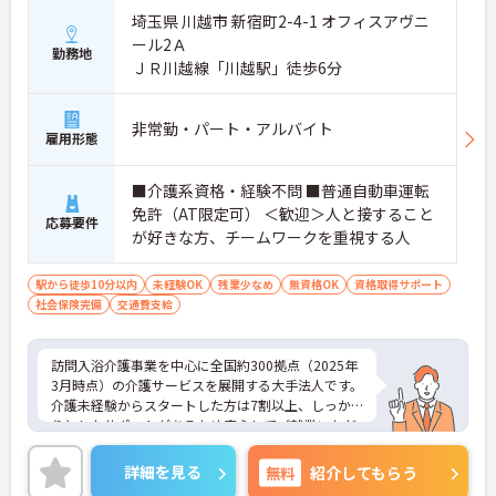
埼玉県 川越市 新宿町2-4-1 オフィスアヴニ
ール2Ａ
勤務地
ＪＲ川越線「川越駅」徒歩6分
非常勤・パート・アルバイト
雇用形態
■介護系資格・経験不問 ■普通自動車運転
免許（AT限定可） ＜歓迎＞人と接すること
応募要件
が好きな方、チームワークを重視する人
駅から徒歩10分以内
未経験OK
残業少なめ
無資格OK
資格取得サポート
社会保険完備
交通費支給
訪問入浴介護事業を中心に全国約300拠点（2025年
3月時点）の介護サービスを展開する大手法人です。
介護未経験からスタートした方は7割以上、しっか
りとしたサポートがあるため安心してご就業いただ
けます。お風呂に入れなくて困っている方に、手を
差し伸べてあげられるとてもやりがいのあるお仕事
詳細を見る
無料
紹介してもらう
です。ご興味ある方には、面接対策ポイントなど、