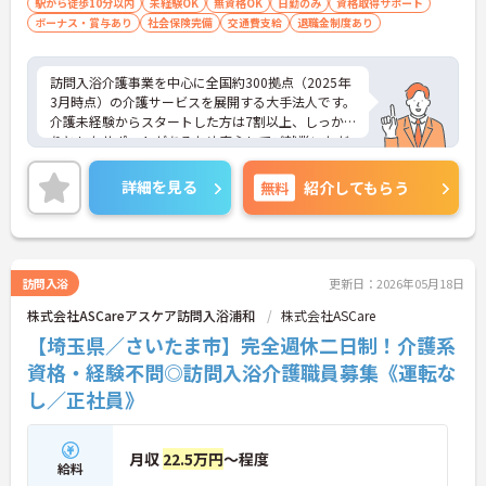
駅から徒歩10分以内
未経験OK
無資格OK
日勤のみ
資格取得サポート
ボーナス・賞与あり
社会保険完備
交通費支給
退職金制度あり
訪問入浴介護事業を中心に全国約300拠点（2025年
3月時点）の介護サービスを展開する大手法人です。
介護未経験からスタートした方は7割以上、しっか
りとしたサポートがあるため安心してご就業いただ
けます。お風呂に入れなくて困っている方に、手を
差し伸べてあげられるとてもやりがいのあるお仕事
詳細を見る
無料
紹介してもらう
です。ご興味ある方には、面接対策ポイントなど、
さらに詳細をお話しいたしますのでお気軽にご相談
ください！
訪問入浴
更新日：2026年05月18日
株式会社ASCareアスケア訪問入浴浦和
株式会社ASCare
【埼玉県／さいたま市】完全週休二日制！介護系
資格・経験不問◎訪問入浴介護職員募集《運転な
し／正社員》
月収
22.5万円
～程度
給料