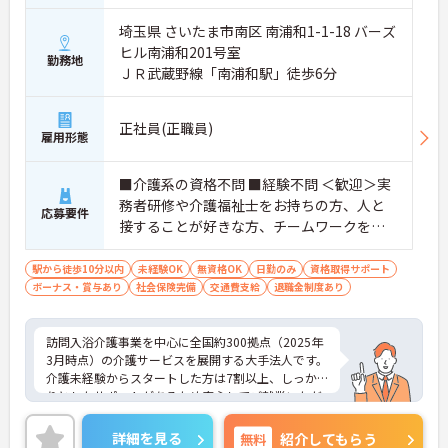
埼玉県 さいたま市南区 南浦和1-1-18 バーズ
ヒル南浦和201号室
勤務地
ＪＲ武蔵野線「南浦和駅」徒歩6分
正社員(正職員)
雇用形態
■介護系の資格不問 ■経験不問 ＜歓迎＞実
務者研修や介護福祉士をお持ちの方、人と
応募要件
接することが好きな方、チームワークを重
視する人
駅から徒歩10分以内
未経験OK
無資格OK
日勤のみ
資格取得サポート
ボーナス・賞与あり
社会保険完備
交通費支給
退職金制度あり
訪問入浴介護事業を中心に全国約300拠点（2025年
3月時点）の介護サービスを展開する大手法人です。
介護未経験からスタートした方は7割以上、しっか
りとしたサポートがあるため安心してご就業いただ
けます。お風呂に入れなくて困っている方に、手を
差し伸べてあげられるとてもやりがいのあるお仕事
詳細を見る
無料
紹介してもらう