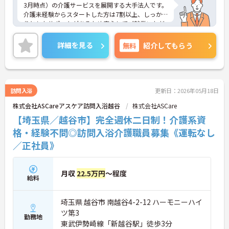
3月時点）の介護サービスを展開する大手法人です。
介護未経験からスタートした方は7割以上、しっか
りとしたサポートがあるため安心してご就業いただ
けます。お風呂に入れなくて困っている方に、手を
差し伸べてあげられるとてもやりがいのあるお仕事
詳細を見る
無料
紹介してもらう
です。ご興味ある方には、面接対策ポイントなど、
さらに詳細をお話しいたしますのでお気軽にご相談
ください！
訪問入浴
更新日：2026年05月18日
株式会社ASCareアスケア訪問入浴越谷
株式会社ASCare
【埼玉県／越谷市】完全週休二日制！介護系資
格・経験不問◎訪問入浴介護職員募集《運転なし
／正社員》
月収
22.5万円
～程度
給料
埼玉県 越谷市 南越谷4-2-12 ハーモニーハイ
ツ第3
勤務地
東武伊勢崎線「新越谷駅」徒歩3分