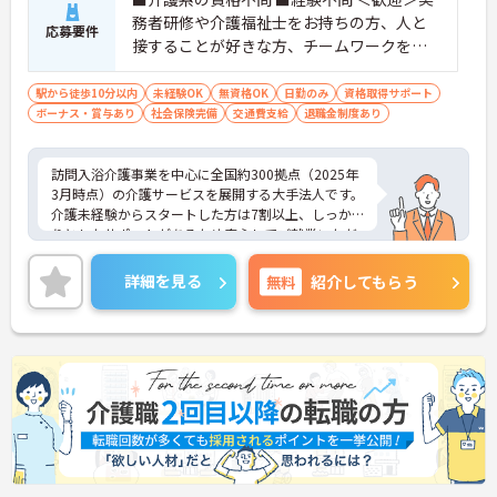
務者研修や介護福祉士をお持ちの方、人と
応募要件
接することが好きな方、チームワークを重
視する人
駅から徒歩10分以内
未経験OK
無資格OK
日勤のみ
資格取得サポート
ボーナス・賞与あり
社会保険完備
交通費支給
退職金制度あり
訪問入浴介護事業を中心に全国約300拠点（2025年
3月時点）の介護サービスを展開する大手法人です。
介護未経験からスタートした方は7割以上、しっか
りとしたサポートがあるため安心してご就業いただ
けます。お風呂に入れなくて困っている方に、手を
差し伸べてあげられるとてもやりがいのあるお仕事
詳細を見る
無料
紹介してもらう
です。ご興味ある方には、面接対策ポイントなど、
さらに詳細をお話しいたしますのでお気軽にご相談
ください！