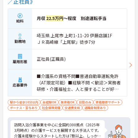
／正社員》
月収
22.5万円
～程度 別途運転手当
給料
埼玉県 上尾市 上町1-11-20 伊藤店舗1F
勤務地
ＪＲ高崎線「上尾駅」徒歩7分
正社員(正職員)
雇用形態
■介護系の資格不問■普通自動車運転免許
（AT限定可能）■経験不問 ＜歓迎＞実務者
応募要件
研修・介護福祉士、人と接することが好き
な方、チームワークを重視する人
駅から徒歩10分以内
未経験OK
無資格OK
日勤のみ
資格取得サポート
ボーナス・賞与あり
社会保険完備
交通費支給
退職金制度あり
訪問入浴介護事業を中心に全国約300拠点（2025年
3月時点）の介護サービスを展開する大手法人です。
介護未経験からスタートした方は7割以上、しっか