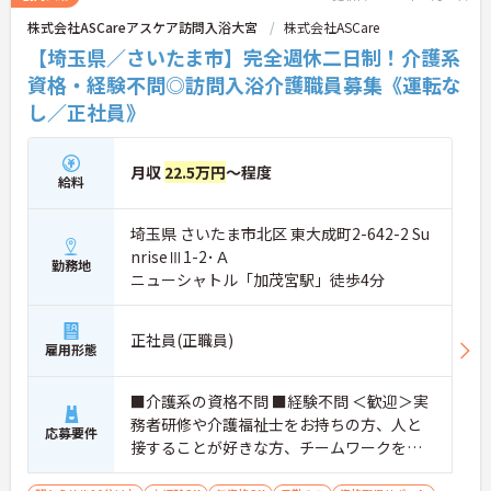
株式会社ASCareアスケア訪問入浴大宮
株式会社ASCare
【埼玉県／さいたま市】完全週休二日制！介護系
資格・経験不問◎訪問入浴介護職員募集《運転な
し／正社員》
月収
22.5万円
～程度
給料
埼玉県 さいたま市北区 東大成町2-642-2 Su
nriseⅢ1-2･Ａ
勤務地
ニューシャトル「加茂宮駅」徒歩4分
正社員(正職員)
雇用形態
■介護系の資格不問 ■経験不問 ＜歓迎＞実
務者研修や介護福祉士をお持ちの方、人と
応募要件
接することが好きな方、チームワークを重
視する人