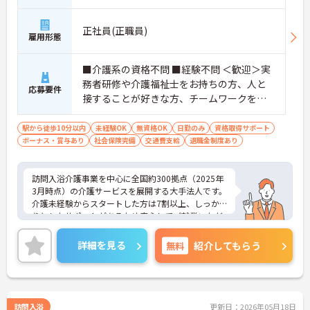
正社員(正職員)
雇用形態
■介護系の資格不問 ■経験不問 ＜歓迎＞実
務者研修や介護福祉士をお持ちの方、人と
応募要件
接することが好きな方、チームワークを重
視する人
駅から徒歩10分以内
未経験OK
無資格OK
日勤のみ
資格取得サポート
ボーナス・賞与あり
社会保険完備
交通費支給
退職金制度あり
訪問入浴介護事業を中心に全国約300拠点（2025年
3月時点）の介護サービスを展開する大手法人です。
介護未経験からスタートした方は7割以上、しっか
りとしたサポートがあるため安心してご就業いただ
けます。お風呂に入れなくて困っている方に、手を
差し伸べてあげられるとてもやりがいのあるお仕事
詳細を見る
無料
紹介してもらう
です。ご興味ある方には、面接対策ポイントなど、
さらに詳細をお話しいたしますのでお気軽にご相談
ください！
訪問入浴
更新日：2026年05月18日