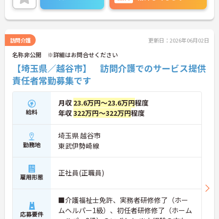
訪問介護
更新日：2026年06月02日
名称非公開 ※詳細はお問合せください
【埼玉県／越谷市】 訪問介護でのサービス提供
責任者常勤募集です
月収
23.6万円～23.6万円
程度
給料
年収
322万円～322万円
程度
埼玉県 越谷市
勤務地
東武伊勢崎線
正社員(正職員)
雇用形態
■介護福祉士免許、実務者研修修了（ホー
ムヘルパー1級）、初任者研修修了（ホーム
応募要件