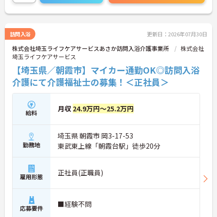
さい！
訪問入浴
更新日：2026年07月30日
株式会社埼玉ライフケアサービスあさか訪問入浴介護事業所
株式会社
埼玉ライフケアサービス
【埼玉県／朝霞市】マイカー通勤OK◎訪問入浴
介護にて介護福祉士の募集！＜正社員＞
月収
24.9万円～25.2万円
給料
埼玉県 朝霞市 岡3-17-53
勤務地
東武東上線「朝霞台駅」徒歩20分
正社員(正職員)
雇用形態
■経験不問
応募要件