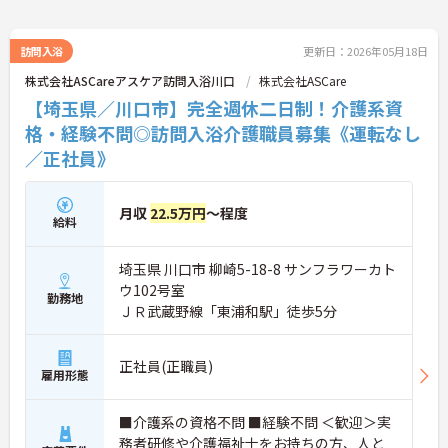
訪問入浴
更新日：2026年05月18日
株式会社ASCareアスケア訪問入浴川口
株式会社ASCare
【埼玉県／川口市】完全週休二日制！介護系資
格・経験不問◎訪問入浴介護職員募集《運転なし
／正社員》
月収
22.5万円
～程度
給料
埼玉県 川口市 柳崎5-18-8 サンフラワーカト
ウ102号室
勤務地
ＪＲ武蔵野線「東浦和駅」徒歩5分
正社員(正職員)
雇用形態
■介護系の資格不問 ■経験不問 ＜歓迎＞実
務者研修や介護福祉士をお持ちの方、人と