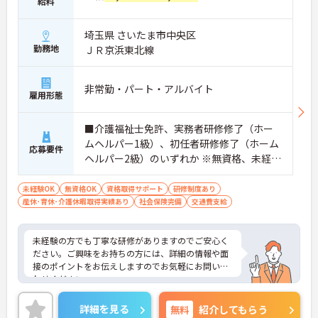
給料
埼玉県 さいたま市中央区
勤務地
ＪＲ京浜東北線
非常勤・パート・アルバイト
雇用形態
■介護福祉士免許、実務者研修修了（ホー
ムヘルパー1級）、初任者研修修了（ホーム
応募要件
ヘルパー2級）のいずれか ※無資格、未経験
の方も相談可
未経験OK
無資格OK
資格取得サポート
研修制度あり
産休･育休･介護休暇取得実績あり
社会保険完備
交通費支給
未経験の方でも丁寧な研修がありますのでご安心く
ださい。ご興味をお持ちの方には、詳細の情報や面
接のポイントをお伝えしますのでお気軽にお問い合
わせください。
詳細を見る
無料
紹介してもらう