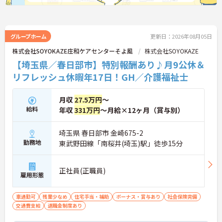
★おすすめPOINT★
【毎朝のミーティングで情報共有を徹底し、スムー
ズな連携を実現できる環境です】
・お客様の体調変化や業務連絡を毎日スタッフ全員
グループホーム
更新日：2026年08月05日
で共有する仕組みがあるため、チーム全体で質の高
株式会社SOYOKAZE庄和ケアセンターそよ風
株式会社SOYOKAZE
いケアを提供できます。
【埼玉県／春日部市】特別報酬あり♪月9公休＆
・職種を超えて困った時にすぐ相談やフォローがで
きる風通しの良い職場であり、スタッフ同士の信頼
リフレッシュ休暇年17日！GH／介護福祉士
関係を築きながら長く働けます。
【特別報酬制度の導入により、日々の努力がしっか
月収
27.5万円
～
り収入アップに直結します】 ・施設運営への貢献や
給料
年収
331万円
～月給×12ヶ月（賞与別）
チームワークなどを多角的に評価する制度により、
賞与とは別に平均約34万円の支給実績があります。
埼玉県 春日部市 金崎675-2
・目に見える形でしっかりと還元される仕組みが整
勤務地
東武野田線「南桜井(埼玉)駅」徒歩15分
っていることで、高いモチベーションを保ちながら
ご自身のキャリアを磨いていけます。
正社員(正職員)
【個性や価値観を尊重し、自分らしいスタイルで無
雇用形態
理なく活躍できる社風です】
・清潔感と節度を大切にできれば、髪色や髪型、ネ
イル、ヒゲなどが原則自由となっており、自分らし
車通勤可
残業少なめ
住宅手当・補助
ボーナス・賞与あり
社会保険完備
く働ける環境が整備されています。
交通費支給
退職金制度あり
・年間17日のリフレッシュ休暇や各種休暇制度を活