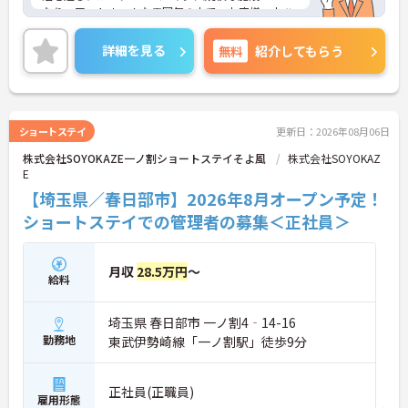
なり、アットホームな雰囲気の中で、お客様一人ひ
とりのペースに合わせた丁寧なケアができるのが最
大の魅力です。食事や入浴の介助だけでなく、一緒
詳細を見る
無料
紹介してもらう
に食事を作ったり、レクリエーションを楽しんだり
と、日々の暮らしを支えるやりがいを感じられま
す。「認知症の症状を和らげ、進行を緩やかにす
る」という目標に向かって、じっくりと向き合える
環境です。
ショートステイ
更新日：2026年08月06日
＜土日祝は時給UP！ライフスタイルに合わせた働き
株式会社SOYOKAZE一ノ割ショートステイそよ風
株式会社SOYOKAZ
方＞勤務日数・曜日も相談可能♪特に土日祝日は時
E
給が100円アップするため、「週末メインで効率よ
く稼ぎたい」という方にもおすすめの職場です。W
【埼玉県／春日部市】2026年8月オープン予定！
ワークもOKなので、家庭やプライベート、他の仕事
ショートステイでの管理者の募集＜正社員＞
とのバランスを取りながら、無理なく長く続けられ
ます。また、将来的に正社員を目指す働き方も相談
可能です。
月収
28.5万円
～
給料
埼玉県 春日部市 一ノ割4‐14-16
勤務地
東武伊勢崎線「一ノ割駅」徒歩9分
正社員(正職員)
雇用形態