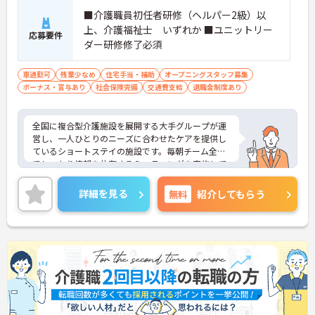
■介護職員初任者研修（ヘルパー2級）以
上、介護福祉士 いずれか ■ユニットリー
応募要件
ダー研修修了必須
車通勤可
残業少なめ
住宅手当・補助
オープニングスタッフ募集
ボーナス・賞与あり
社会保険完備
交通費支給
退職金制度あり
全国に複合型介護施設を展開する大手グループが運
営し、一人ひとりのニーズに合わせたケアを提供し
ているショートステイの施設です。毎朝チーム全体
でしっかり情報を共有するミーティングを実施して
おり、困った時もすぐ相談やフォローができる風通
しの良い職場環境が整っております。また、施設運
詳細を見る
無料
紹介してもらう
営への貢献やチームワークなどの日々の努力を多角
的に評価し、賞与とは別に特別報酬を支給する制度
も導入しています。髪色やネイルなどが原則自由と
いう身だしなみルールをはじめ、社員一人ひとりの
個性や価値観を尊重する社風も大きな魅力です。さ
らに、年間17日のリフレッシュ休暇や退職金制度、
65歳定年後も70歳まで勤務可能な再雇用制度など、
長期的に安定して働き続けられる福利厚生が充実し
ている点も安心材料としてご期待いただけます。