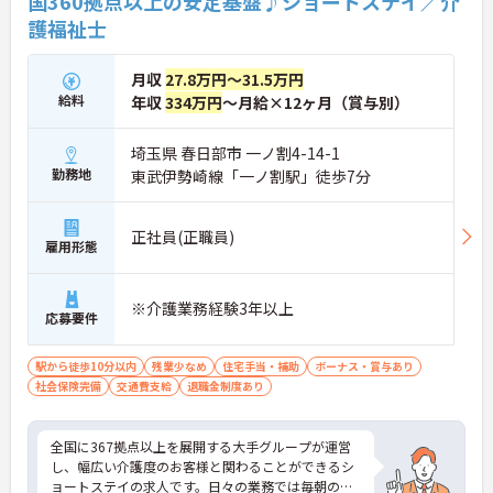
国360拠点以上の安定基盤♪ショートステイ／介
護福祉士
月収
27.8万円～31.5万円
給料
年収
334万円
～月給×12ヶ月（賞与別）
埼玉県 春日部市 一ノ割4-14-1
勤務地
東武伊勢崎線「一ノ割駅」徒歩7分
正社員(正職員)
雇用形態
※介護業務経験3年以上
応募要件
駅から徒歩10分以内
残業少なめ
住宅手当・補助
ボーナス・賞与あり
社会保険完備
交通費支給
退職金制度あり
全国に367拠点以上を展開する大手グループが運営
し、幅広い介護度のお客様と関わることができるシ
ョートステイの求人です。日々の業務では毎朝のミ