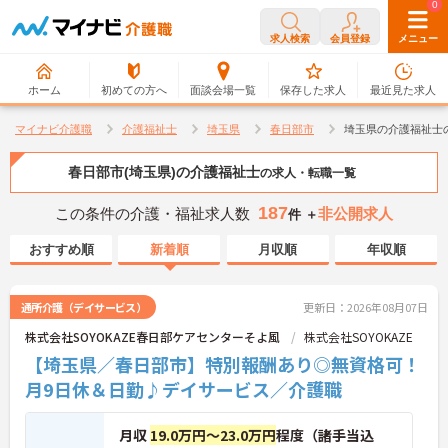
0
0
求人検索
会員登録
メニュー
ホーム
初めての方へ
面談会場一覧
保存した求人
最近見た求人
マイナビ介護職
介護福祉士
埼玉県
春日部市
埼玉県の介護福祉士
春日部市(埼玉県)の介護福祉士
の求人・転職一覧
187
この条件の介護・福祉求人数
非公開求人
件 ＋
おすすめ順
新着順
月収順
年収順
通所介護（デイサービス）
更新日：2026年08月07日
株式会社SOYOKAZE春日部ケアセンターそよ風
株式会社SOYOKAZE
【埼玉県／春日部市】特別報酬あり◎無資格可！
月9日休＆日勤♪デイサービス／介護職
月収
19.0万円～23.0万円
程度（諸手当込