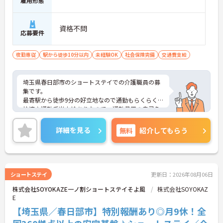
雇用形態
資格不問
応募要件
夜勤専従
駅から徒歩10分以内
未経験OK
社会保険完備
交通費支給
埼玉県春日部市のショートステイでの介護職員の募
集です。
最寄駅から徒歩9分の好立地なので通勤もらくらく
快適♪通勤手当支給ありなので、通勤費用の自己負
担の心配も不要！
ご興味のある方は、面接のポイントをお伝えします
詳細を見る
無料
紹介してもらう
のでお気軽にお問い合せください。
ショートステイ
更新日：2026年08月06日
株式会社SOYOKAZE一ノ割ショートステイそよ風
株式会社SOYOKAZ
E
【埼玉県／春日部市】特別報酬あり◎月9休！全