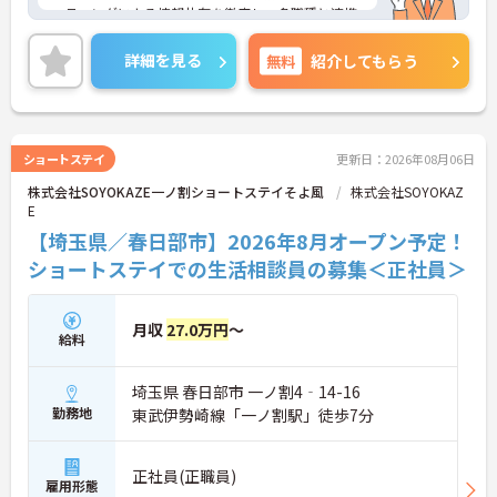
ーティングによる情報共有を徹底し、多職種と連携
しながらお客様一人ひとりの生活を支える体制を整
えています。入社後はOJT制度による先輩スタッフ
詳細を見る
無料
紹介してもらう
の丁寧な指導や定期的な面談があり、資格取得支援
制度も完備しているため、着実にスキルを磨ける環
境です。待遇面では、月給に加えて年2回の賞与や実
績に応じた特別報酬の支給制度があり、日々の努力
やチームワークが収入に反映されます。また、残業
ショートステイ
更新日：2026年08月06日
がほぼなく年間17日のリフレッシュ休暇を利用でき
株式会社SOYOKAZE一ノ割ショートステイそよ風
株式会社SOYOKAZ
るほか、定年65歳かつ70歳までの再雇用制度を設け
E
ているため、ワークライフバランスを保ちながら長
期的にキャリアを築いていけます。自分らしい身だ
【埼玉県／春日部市】2026年8月オープン予定！
しなみで働ける点も魅力の一つであり、安定した基
ショートステイでの生活相談員の募集＜正社員＞
盤のもとで新たな挑戦が期待できます。
★おすすめPOINT★
月収
27.0万円
～
【毎朝のミーティングで情報を共有し、スタッフ間
給料
で円滑に連携できる体制です】
・スタッフ全員で毎朝お客様の体調や変化を共有す
埼玉県 春日部市 一ノ割4‐14-16
る仕組みにより、多職種間でスムーズな連携を図る
ことができます。
勤務地
東武伊勢崎線「一ノ割駅」徒歩7分
・困った時もすぐに相談してフォローし合える風通
しの良い職場環境のため、周囲との信頼関係を深め
ながら業務に取り組めます。
正社員(正職員)
雇用形態