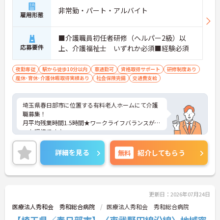
非常勤・パート・アルバイト
雇用形態
■介護職員初任者研修（ヘルパー2級）以
応募要件
上、介護福祉士 いずれか必須■経験必須
夜勤専従
駅から徒歩10分以内
車通勤可
資格取得サポート
研修制度あり
産休･育休･介護休暇取得実績あり
社会保険完備
交通費支給
埼玉県春日部市に位置する有料老人ホームにて介護
職募集！
月平均残業時間1.5時間★ワークライフバランスが整
った環境です♪
ご興味のある方は面接ポイントなどをお伝えいたし
ますので是非お気軽にお問い合わせください！
詳細を見る
無料
紹介してもらう
更新日：2026年07月24日
医療法人秀和会 秀和総合病院
医療法人秀和会 秀和総合病院
【埼玉県／春日部市】〈東武野田線沿線〉地域密