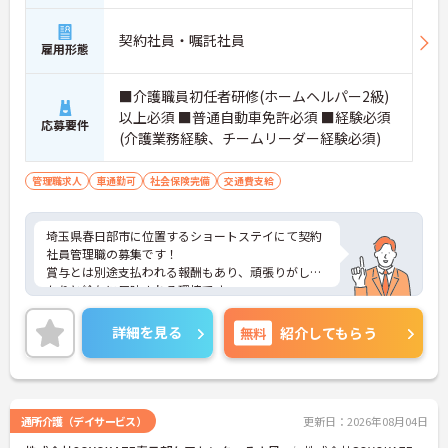
契約社員・嘱託社員
雇用形態
■介護職員初任者研修(ホームヘルパー2級)
以上必須 ■普通自動車免許必須 ■経験必須
応募要件
(介護業務経験、チームリーダー経験必須)
管理職求人
車通勤可
社会保険完備
交通費支給
埼玉県春日部市に位置するショートステイにて契約
社員管理職の募集です！
賞与とは別途支払われる報酬もあり、頑張りがしっ
かりと給与に反映される環境です。
ご興味ある方には、面接対策ポイントなど、さらに
詳細をお話しいたしますのでお気軽にご相談くださ
詳細を見る
無料
紹介してもらう
い！
通所介護（デイサービス）
更新日：2026年08月04日