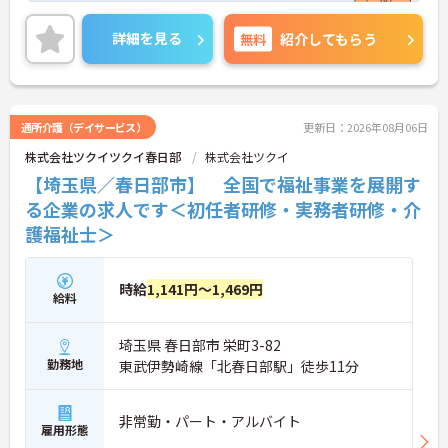
れる独自の特別報酬制度です。日々の頑張りやチー
ムへの貢献が直接収入に反映される非常にやりがい
詳細を見る
無料
紹介してもらう
のある環境が整っています。また、毎朝の情報共有
ミーティングを通じてスタッフ同士の連携が強化さ
れており、平均勤続年数7.2年という高い定着率を実
現しています。資格取得支援制度を活用して勤務時
間内に研修を受講できるなど教育体制も充実してい
通所介護（デイサービス）
更新日：2026年08月06日
るため、介護職からケアマネジャーや管理職への着
株式会社ツクイツクイ春日部
株式会社ツクイ
実なステップアップが期待できます。定年65歳・再
雇用70歳までの継続雇用制度も完備されており、ご
【埼玉県／春日部市】 全国で福祉事業を展開す
自身らしさを大切にしながら大手ならではの安定基
る企業の求人です＜初任者研修・実務者研修・介
盤のもとで末永くご活躍いただけます。
護福祉士＞
★おすすめPOINT★
【特別報酬制度で、収入アップが期待できます 】
・施設の業績や個人の評価に応じて賞与とは別に支
時給
1,141円～1,469円
給料
給される特別報酬制度があり、日々の頑張りが直接
収入として還元されます。
・業務への取り組みやチームへの貢献度が公正に評
埼玉県 春日部市 栄町3-82
価される仕組みにより、高いモチベーションを維持
勤務地
東武伊勢崎線「北春日部駅」徒歩11分
して働ける環境です。
【毎朝のミーティングで情報共有を徹底し、職種の
非常勤・パート・アルバイト
垣根を超えて協力し合える環境です】
雇用形態
・スタッフ全員で毎朝お客様の体調や業務連絡を丁