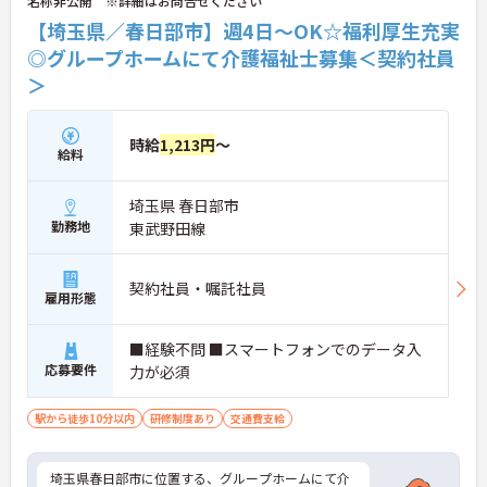
名称非公開 ※詳細はお問合せください
【埼玉県／春日部市】週4日～OK☆福利厚生充実
◎グループホームにて介護福祉士募集＜契約社員
＞
時給
1,213円
～
給料
埼玉県 春日部市
勤務地
東武野田線
契約社員・嘱託社員
雇用形態
■経験不問 ■スマートフォンでのデータ入
応募要件
力が必須
駅から徒歩10分以内
研修制度あり
交通費支給
埼玉県春日部市に位置する、グループホームにて介