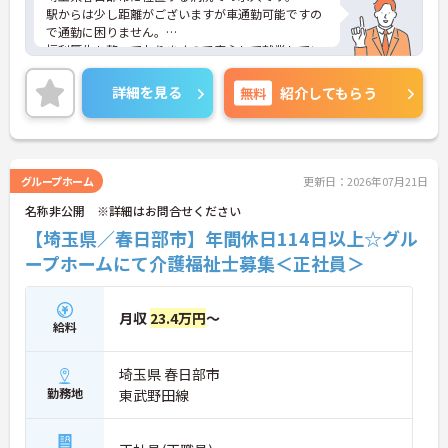
駅からは少し距離がございますが車通勤可能ですの
で通勤に困りません。
福利厚生も整っておりますので安心して就業してい
ただけます。
ご興味のある方はお気軽にお問い合わせ下さい。
詳細を見る
無料
紹介してもらう
グループホーム
更新日：2026年07月21日
名称非公開 ※詳細はお問合せください
【埼玉県／春日部市】年間休日114日以上☆グル
ープホームにて介護福祉士募集＜正社員＞
月収
23.4万円
～
給料
埼玉県 春日部市
勤務地
東武野田線