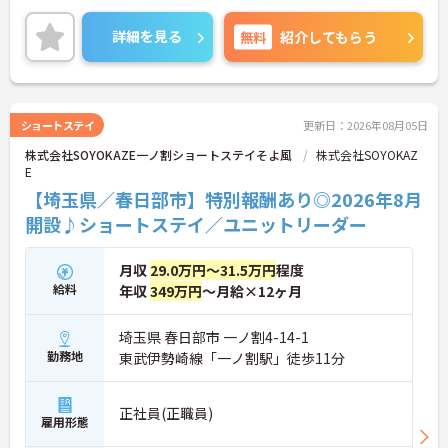
ある方には、面接対策ポイントなど、さらに詳細を
ご案内しますのでお気軽にご相談ください！
詳細を見る
無料
紹介してもらう
ショートステイ
更新日：2026年08月05日
株式会社SOYOKAZE一ノ割ショートステイそよ風
株式会社SOYOKAZ
E
【埼玉県／春日部市】特別報酬あり◎2026年8月
開設♪ショートステイ／ユニットリーダー
月収
29.0万円～31.5万円
程度
給料
年収
349万円
～月給×12ヶ月
埼玉県 春日部市 一ノ割4-14-1
勤務地
東武伊勢崎線「一ノ割駅」徒歩11分
正社員(正職員)
雇用形態