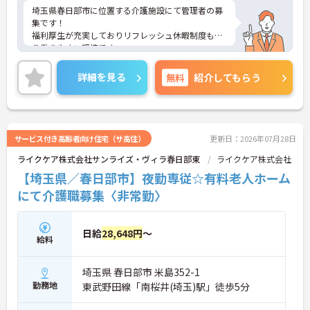
埼玉県春日部市に位置する介護施設にて管理者の募
集です！
福利厚生が充実しておりリフレッシュ休暇制度もあ
り働きやすい環境です。
ご興味ある方には、面接対策ポイントなど、さらに
詳細をお話しいたしますのでお気軽にご相談くださ
詳細を見る
無料
紹介してもらう
い！
サービス付き高齢者向け住宅（サ高住）
更新日：2026年07月28日
ライクケア株式会社サンライズ・ヴィラ春日部東
ライクケア株式会社
【埼玉県／春日部市】夜勤専従☆有料老人ホーム
にて介護職募集〈非常勤〉
日給
28,648円
～
給料
埼玉県 春日部市 米島352-1
勤務地
東武野田線「南桜井(埼玉)駅」徒歩5分