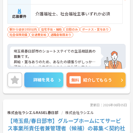
【充実したフォローアップ体制と資格取得支援で、
着実にキャリアを積んでいけます】
介護福祉士、社会福祉主事いずれか必須
・経験や年齢に関係なくOJT制度で先輩スタッフか
応募要件
ら丁寧な指導を受けられるため、業務の疑問や不安
をその場で解消できます。
駅から徒歩10分以内
住宅手当・補助
日勤のみ
ボーナス・賞与あり
・定期的な面談やフォロー研修に加えて各種資格の
社会保険完備
交通費支給
退職金制度あり
取得支援制度も活用できることで、介護の専門性を
高めながら成長を目指せます。
埼玉県春日部市のショートステイでの生活相談員の
【業績や日々の努力を多角的に評価する「特別報酬
募集です。
制度」で、収入アップが期待できます】
昇給・賞与ありのため、あなたの頑張りがしっかり
・賞与とは別に、円滑な施設運営への協力やチーム
評価されます。住宅手当ありなので生活も安心！
ワークなどの貢献度合いを評価して特別報酬を支給
ご興味のある方は、面接のポイントをお伝えします
する独自の仕組みがあります。
のでお気軽にお問い合せください。
・一人ひとりの頑張りが目に見える形でしっかりと
詳細を見る
無料
紹介してもらう
還元されるため、高いモチベーションを維持しなが
ら仕事に向き合うことができます。
【残業が少なく豊富な休暇制度を利用して、長期的
更新日：2026年08月05日
に無理のないペースで働けます】
・残業は月平均10時間程度、年間17日間のリフレッ
株式会社ラシエルRASIEL春日部
株式会社ラシエル
シュ休暇や産前産後・育児休暇など多様な休暇制度
【埼玉県/春日部市】グループホームにてサービ
を利用して私生活を大切にできます。
ス事業所責任者兼管理者（候補）の募集＜契約社
・65歳の定年後も70歳まで勤務可能な再雇用制度や
退職金制度を設けており、大手グループの安定した