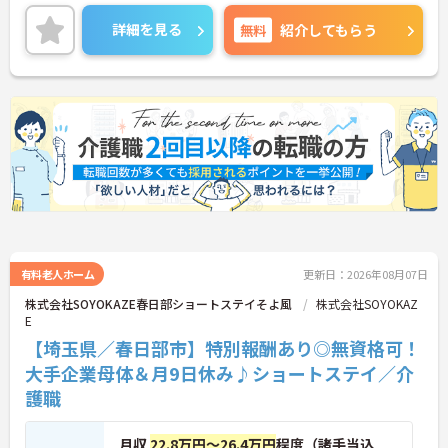
ば原則自由となっており、自分らしいスタイルで無
理なく働くことが可能です。日々の頑張りやチーム
詳細を見る
無料
紹介してもらう
ワークは賞与とは別に支給される特別報酬としてし
っかり還元されるため、高いモチベーションを維持
しながら業務に取り組めます。残業は少なく、月9日
の公休に加えて年間17日のリフレッシュ休暇も用意
されており、プライベートの時間を大切にできる環
境です。定年65歳以降も再雇用制度により70歳まで
勤務可能であり、退職金制度も完備されているな
ど、長期的に安定したキャリアを築いていける職場
です。入社後はOJTによる丁寧なフォロー体制があ
り、資格取得支援制度も活用しながら更なるスキル
アップを目指せます。
★おすすめPOINT★
【賞与とは別に特別報酬が支給され、収入アップが
期待できます】
有料老人ホーム
更新日：2026年08月07日
・日々の施設運営への貢献やチームワークが多角的
株式会社SOYOKAZE春日部ショートステイそよ風
株式会社SOYOKAZ
に評価されるため、目に見える形で還元されます。
E
・努力がダイレクトに評価へつながる制度により、
【埼玉県／春日部市】特別報酬あり◎無資格可！
仕事へのモチベーションを高めながら働けます。
大手企業母体＆月9日休み♪ショートステイ／介
【チームでの情報共有が徹底されており、安心して
護職
業務に取り組める体制です】
・毎朝スタッフ全員でミーティングを行い、お客様
の体調や業務連絡を細やかに共有する仕組みがあり
月収
22.8万円～26.4万円
程度（諸手当込