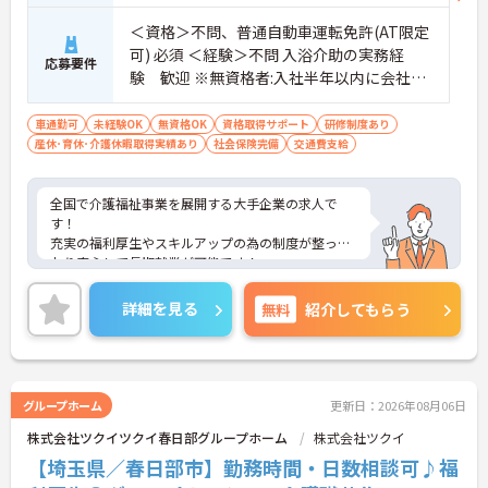
寧に共有することで、チーム全体でスムーズに連携
＜資格＞不問、普通自動車運転免許(AT限定
できる体制が構築されています。
可) 必須 ＜経験＞不問 入浴介助の実務経
・困った時もすぐに相談してフォローし合える風通
応募要件
しの良い職場となっており、平均勤続年数7.2年とい
験 歓迎 ※無資格者:入社半年以内に会社負
う高い定着率につながっています。
担で認知症介護基礎研修受講
車通勤可
未経験OK
無資格OK
資格取得サポート
研修制度あり
【勤務時間内に受講できる資格取得支援制度によ
産休･育休･介護休暇取得実績あり
社会保険完備
交通費支給
り、確実なキャリアアップが目指せます】
・介護職から生活相談員やケアマネジャー、施設長
へと進む多彩なキャリアパスが用意されており、長
全国で介護福祉事業を展開する大手企業の求人で
期的な目標を持って成長できます。
す！
・資格取得に向けた研修や講習は勤務時間内で受講
充実の福利厚生やスキルアップの為の制度が整って
できる場合が多く、プライベートの負担を抑えなが
おり安心して長期就業が可能です！
ら着実に専門性を高められます。
ご興味ある方には、面接のポイントなど、さらに詳
細をお話致しますのでお気軽にご相談ください。
詳細を見る
無料
紹介してもらう
【リフレッシュ休暇17日や自由な身だしなみ規定
で、自分らしく無理なく続けられる体制です】
・年間107日の休日に加えて年間17日のリフレッシ
ュ休暇が支給されるため、しっかりと休息を取りな
がらオンオフのメリハリをつけて働けます。
グループホーム
更新日：2026年08月06日
・髪色やネイルなどが原則自由となっており、定年
65歳・再雇用70歳までの継続雇用制度のもとで、ご
株式会社ツクイツクイ春日部グループホーム
株式会社ツクイ
自身のスタイルを保ちながら末永く活躍できます。
【埼玉県／春日部市】勤務時間・日数相談可♪福