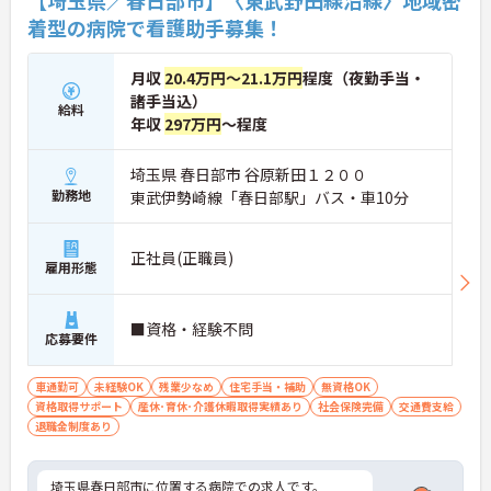
着型の病院で看護助手募集！
月収
20.4万円～21.1万円
程度（夜勤手当・
諸手当込）
給料
年収
297万円
～程度
埼玉県 春日部市 谷原新田１２００
勤務地
東武伊勢崎線「春日部駅」バス・車10分
正社員(正職員)
雇用形態
■資格・経験不問
応募要件
車通勤可
未経験OK
残業少なめ
住宅手当・補助
無資格OK
資格取得サポート
産休･育休･介護休暇取得実績あり
社会保険完備
交通費支給
退職金制度あり
埼玉県春日部市に位置する病院での求人です。