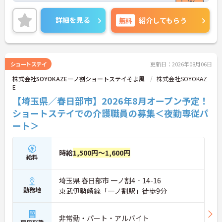
担の心配も不要！
ご興味のある方は、面接のポイントをお伝えします
詳細を見る
無料
紹介してもらう
のでお気軽にお問い合せください。
ショートステイ
更新日：2026年08月06日
株式会社SOYOKAZE一ノ割ショートステイそよ風
株式会社SOYOKAZ
E
【埼玉県／春日部市】2026年8月オープン予定！
ショートステイでの介護職員の募集＜夜勤専従パ
ート＞
時給
1,500円～1,600円
給料
埼玉県 春日部市 一ノ割4‐14-16
勤務地
東武伊勢崎線「一ノ割駅」徒歩9分
非常勤・パート・アルバイト