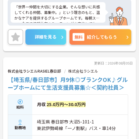
用することで、心身の負担を軽減しながらご自身の
ペースで業務に取り組めます。
「世界一仲間を大切にする企業。そんな想いに共感
してくれる仲間、募集中。」という理念のもと、温
【大手グループならではの福利厚生で、長期的な将
かなケアを提供するグループホームです。毎朝スタ
来像を描ける安心の体制です】
ッフ全員で情報共有のミーティングを実施してお
・勤続3年以上の方を対象とした退職金制度が用意
り、お客様の小さな変化をチーム全体で把握できる
されているため、将来を見据えて腰を据えて働くこ
ため、困った時もすぐに相談できる安心の体制が整
詳細を見る
無料
紹介してもらう
とができます。
っています。待遇面では、賞与年2回に加え、日々の
・65歳の定年制度に加え、70歳まで勤務可能な再雇
努力や売上への寄与を評価する特別報酬が支給され
用制度も備わっており、長きにわたって安定した雇
るため、高いモチベーションを保ちながら勤務でき
用が保証される点も魅力です。
る環境です。さらに、清潔感があれば髪色やネイル
などの規定がなく、ご自身の個性を大切にしながら
更新日：2026年08月05日
自分らしいスタイルで働くことができます。認知症
株式会社ラシエルRASIEL春日部
株式会社ラシエル
ケアの専門性を高めたい方にも最適な環境であり、
【埼玉県/春日部市】月9休◎ブランクOK♪グル
手厚い研修体制を通じて働きながらスキルアップを
目指すことも可能です。年間17日のリフレッシュ休
ープホームにて生活支援員募集☆＜契約社員＞
暇や定年後の再雇用制度など、長期的にキャリアを
描ける福利厚生も大きな魅力です。
月収
25.0万円～30.0万円
給料
★おすすめPOINT★
【介護福祉士の資格を最大限に活かし、収入アップ
とキャリア形成を図れる環境です】
埼玉県 春日部市 大沼5-101-1
・資格手当10,000円や特別報酬が加わるため、これ
勤務地
東武伊勢崎線「一ノ割駅」バス・車14分
までの経験に見合った高いモチベーションを保てま
す。