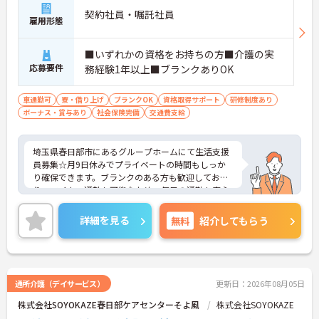
・現場での実践を経て、将来的には生活相談員やケ
契約社員・嘱託社員
アマネジャー、施設長といった多様なキャリアパス
雇用形態
へステップアップしていくことが期待できます。
■いずれかの資格をお持ちの方■介護の実
【専門性を発揮しながら、チーム全体で質の高い認
応募要件
知症ケアを実践できます】
務経験1年以上■ブランクありOK
・毎朝のミーティングでお客様の小さな変化まで共
有する仕組みがあり、多職種と連携して介護福祉士
車通勤可
寮・借り上げ
ブランクOK
資格取得サポート
研修制度あり
としての視点を日々のケアに反映させることが可能
ボーナス・賞与あり
社会保険完備
交通費支給
です。
・少人数のグループホームで日常生活に密着した支
援を行っており、一人ひとりのお客様とじっくり向
埼玉県春日部市にあるグループホームにて生活支援
き合える体制が整っています。
員募集☆月9日休みでプライベートの時間もしっか
り確保できます。ブランクのある方も歓迎してお
【自分らしいスタイルを大切にしながら、無理のな
り、マイカー通勤も可能なため、毎日の通勤も安心
いペースで働き続けられます】
です♪ご興味のある方には、面接対策ポイントな
・清潔感と節度があれば髪色やネイルなどの制限が
ど、さらに詳細をご案内しますのでお気軽にご相談
詳細を見る
無料
紹介してもらう
なく、ご自身の個性を尊重した働き方を叶えられま
ください！
す。
・月平均残業時間が少なく、年間17日のリフレッシ
ュ休暇も取得できる環境で、心身のゆとりを維持で
きます。
通所介護（デイサービス）
更新日：2026年08月05日
【手厚いフォローアップや継続雇用制度のもと、長
株式会社SOYOKAZE春日部ケアセンターそよ風
株式会社SOYOKAZE
期的な将来像を描けます】