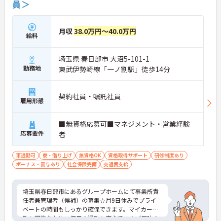
員＞
基盤のもとで長く雇用が保証されます。
【身だしなみの自由度が高く、自分らしいスタイル
月収
38.0万円～40.0万円
を尊重しながら活躍できる環境です】
給料
・社員一人ひとりの個性や価値観を大切にする方針
のもと、清潔感と節度を保つことで髪色やネイルな
埼玉県 春日部市 大沼5-101-1
どが原則自由とされています。
勤務地
東武伊勢崎線「一ノ割駅」徒歩14分
・自分らしさを維持しながら働ける柔軟な社内規定
が整っているため、型にとらわれずストレスの少な
い状態でご活躍いただけます。
契約社員・嘱託社員
雇用形態
■無資格応募可■マネジメント・営業経験
応募要件
者
車通勤可
寮・借り上げ
無資格OK
資格取得サポート
研修制度あり
ボーナス・賞与あり
社会保険完備
交通費支給
埼玉県春日部市にあるグループホームにて事業所責
任者兼管理者（候補）の募集☆月9日休みでプライ
ベートの時間もしっかり確保できます。マイカー通
勤も可能なため、毎日の通勤も安心です♪ご興味の