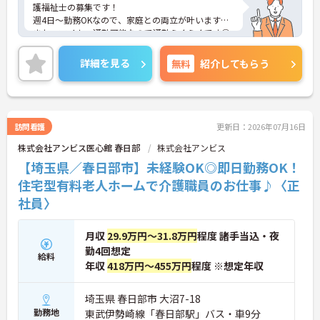
護福祉士の募集です！
週4日～勤務OKなので、家庭との両立が叶います☆
また、マイカー通勤可能なので通勤らくらくです◎
ご興味のある方には、面接対策ポイントなど、さら
に詳細をお話しいたしますのでお気軽にご相談くだ
詳細を見る
無料
紹介してもらう
さい！
訪問看護
更新日：2026年07月16日
株式会社アンビス医心館 春日部
株式会社アンビス
【埼玉県／春日部市】未経験OK◎即日勤務OK！
住宅型有料老人ホームで介護職員のお仕事♪〈正
社員〉
月収
29.9万円～31.8万円
程度 諸手当込・夜
勤4回想定
給料
年収
418万円～455万円
程度 ※想定年収
埼玉県 春日部市 大沼7-18
勤務地
東武伊勢崎線「春日部駅」バス・車9分