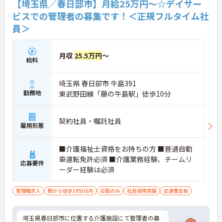
【埼玉県／春日部市】月給25万円～☆デイサー
・入社後は定期的な面談やフォロー研修が実施され
るため、新しい施設の手順や業務にもスムーズに馴
ビスでの管理者の募集です！＜正規フルタイム社
染んでいける体制です。
員＞
・65歳の定年後も70歳まで勤務可能な再雇用制度が
設けられており、培ったスキルを活かして一つの法
人で安定して活躍し続けられる職場です。
月収
25.5万円
～
給料
埼玉県 春日部市 牛島391
勤務地
東武野田線「藤の牛島駅」徒歩10分
契約社員・嘱託社員
雇用形態
■介護福祉士資格をお持ちの方 ■普通自動
車運転免許必須 ■介護業務経験、チームリ
応募要件
ーダー経験は必須
管理職求人
駅から徒歩10分以内
日勤のみ
社会保険完備
交通費支給
埼玉県春日部市に位置する介護施設にて管理者の募