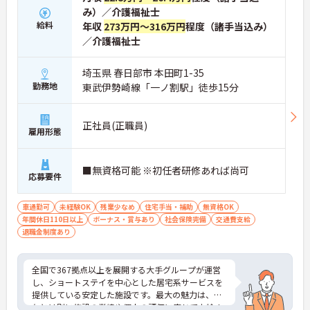
ます。
み）／介護福祉士
・多職種連携で職種を超えて相談しやすい雰囲気の
給料
年収
273万円～316万円
程度（諸手当込み）
もと、困った時もすぐにお互いをフォローし合えま
／介護福祉士
す。
【残業が少なく独自の休暇制度も完備され、長期的
埼玉県 春日部市 本田町1-35
に安定して働ける環境です】
勤務地
東武伊勢崎線「一ノ割駅」徒歩15分
・残業は少なく、年間17日のリフレッシュ休暇も取
得できることで、心身の疲労をしっかり回復できま
す。
正社員(正職員)
・定年65歳以降も再雇用制度で70歳まで勤務可能で
雇用形態
あり、退職金制度も備わって無理なく長く続けられ
ます。
■無資格可能 ※初任者研修あれば尚可
応募要件
【一人ひとりの個性や希望を尊重し、自分らしくキ
ャリアを描ける職場です】
・時短勤務からフルタイム、さらには管理者へのス
車通勤可
未経験OK
残業少なめ
住宅手当・補助
無資格OK
テップアップまで、ライフステージに合わせた働き
年間休日110日以上
ボーナス・賞与あり
社会保険完備
交通費支給
方を選択できます。
退職金制度あり
・清潔感があれば髪色やネイルなども自由となって
おり、自分らしいスタイルを大切にできる環境で
す。
全国で367拠点以上を展開する大手グループが運営
し、ショートステイを中心とした居宅系サービスを
提供している安定した施設です。最大の魅力は、賞
与とは別に施設の業績や個人の評価に応じて支給さ