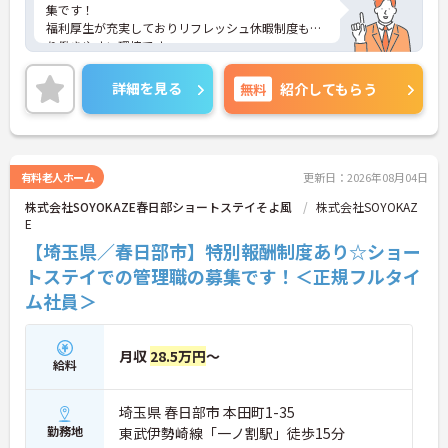
集です！
福利厚生が充実しておりリフレッシュ休暇制度もあ
り働きやすい環境です。
ご興味ある方には、面接対策ポイントなど、さらに
詳細をお話しいたしますのでお気軽にご相談くださ
詳細を見る
無料
紹介してもらう
い！
有料老人ホーム
更新日：2026年08月04日
株式会社SOYOKAZE春日部ショートステイそよ風
株式会社SOYOKAZ
E
【埼玉県／春日部市】特別報酬制度あり☆ショー
トステイでの管理職の募集です！＜正規フルタイ
ム社員＞
月収
28.5万円
～
給料
埼玉県 春日部市 本田町1-35
勤務地
東武伊勢崎線「一ノ割駅」徒歩15分