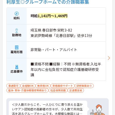
利厚生◎グループホームでの介護職募集
時給
1,141円～1,469円
給料
埼玉県 春日部市 栄町3-82
勤務地
東武伊勢崎線「北春日部駅」徒歩13分
非常勤・パート・アルバイト
雇用形態
■資格不問 ■経験：不問 ※無資格者:入社半
年以内に会社負担で認知症介護基礎研修受
応募要件
講
車通勤可
未経験OK
無資格OK
資格取得サポート
研修制度あり
産休･育休･介護休暇取得実績あり
社会保険完備
交通費支給
＜少人数だからこそ、一人ひとりに寄り添える温か
いケア＞認知症の高齢者の方々が、少人数で共同生
活を送るグループホームです。大規模な施設とは異