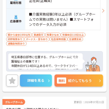
正社員(正職員)
雇用形態
■介護実務経験3年以上必須（グループホー
ムでの実務は問いません）■スマートフォ
応募要件
ンでのデータ入力が必須
駅から徒歩10分以内
車通勤可
残業少なめ
年間休日110日以上
研修制度あり
ボーナス・賞与あり
社会保険完備
交通費支給
退職金制度あり
埼玉県春日部市に位置する、グループホームにて介
護福祉士の募集です！
年間休日が114日以上あるので、ワークライフバラ
ンスが叶います☆また、マイカー通勤可能なので通
勤らくらくです◎
ご興味のある方には、面接対策ポイントなど、さら
詳細を見る
無料
紹介してもらう
に詳細をお話しいたしますのでお気軽にご相談くだ
さい！
グループホーム
更新日：2026年07月21日