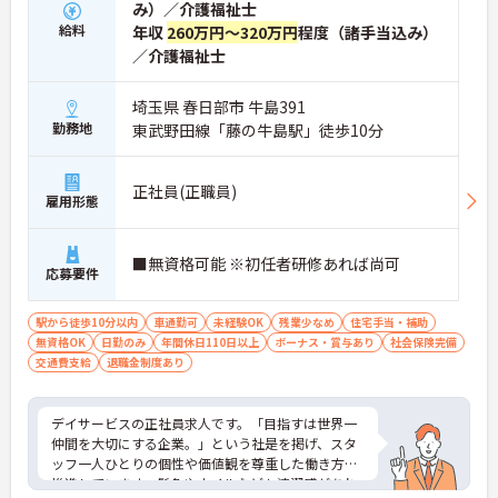
み）／介護福祉士
給料
年収
260万円～320万円
程度（諸手当込み）
／介護福祉士
埼玉県 春日部市 牛島391
勤務地
東武野田線「藤の牛島駅」徒歩10分
正社員(正職員)
雇用形態
■無資格可能 ※初任者研修あれば尚可
応募要件
駅から徒歩10分以内
車通勤可
未経験OK
残業少なめ
住宅手当・補助
無資格OK
日勤のみ
年間休日110日以上
ボーナス・賞与あり
社会保険完備
交通費支給
退職金制度あり
デイサービスの正社員求人です。「目指すは世界一
仲間を大切にする企業。」という社是を掲げ、スタ
ッフ一人ひとりの個性や価値観を尊重した働き方を
推進しています。髪色やネイルなども清潔感があれ