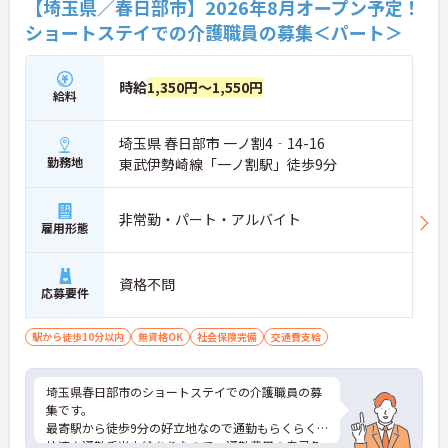
【埼玉県／春日部市】2026年8月オープン予定！
ショートステイでの介護職員の募集＜パート＞
時給
1,350円～1,550円
給料
埼玉県 春日部市 一ノ割4‐14-16
勤務地
東武伊勢崎線「一ノ割駅」徒歩9分
非常勤・パート・アルバイト
雇用形態
資格不問
応募要件
駅から徒歩10分以内
無資格OK
社会保険完備
交通費支給
埼玉県春日部市のショートステイでの介護職員の募
集です。
最寄駅から徒歩9分の好立地なので通勤もらくらく
快適♪通勤手当支給ありなので、通勤費用の自己負