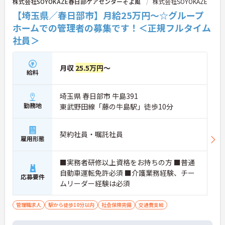
株式会社SOYOKAZE春日部ケアセンターそよ風
株式会社SOYOKAZE
【埼玉県／春日部市】月給25万円～☆グループ
ホームでの管理者の募集です！＜正規フルタイム
社員＞
月収
25.5万円
～
給料
埼玉県 春日部市 牛島391
勤務地
東武野田線「藤の牛島駅」徒歩10分
契約社員・嘱託社員
雇用形態
■実務者研修以上資格をお持ちの方 ■普通
自動車運転免許必須 ■介護業務経験、チー
応募要件
ムリーダー経験は必須
管理職求人
駅から徒歩10分以内
社会保険完備
交通費支給