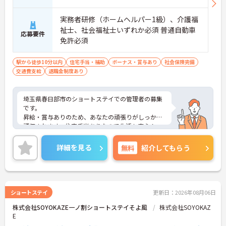
実務者研修（ホームヘルパー1級）、介護福
祉士、社会福祉士いずれか必須 普通自動車
応募要件
免許必須
駅から徒歩10分以内
住宅手当・補助
ボーナス・賞与あり
社会保険完備
交通費支給
退職金制度あり
埼玉県春日部市のショートステイでの管理者の募集
です。
昇給・賞与ありのため、あなたの頑張りがしっかり
評価されます。住宅手当ありなので生活も安心！
ご興味のある方は、面接のポイントをお伝えします
のでお気軽にお問い合せください。
詳細を見る
無料
紹介してもらう
ショートステイ
更新日：2026年08月06日
株式会社SOYOKAZE一ノ割ショートステイそよ風
株式会社SOYOKAZ
E