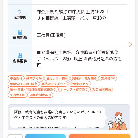
神奈川県 相模原市中央区 上溝4628-1
勤務地
ＪＲ相模線「上溝駅」バス・車10分
正社員(正職員)
雇用形態
■介護福祉士免許、介護職員初任者研修修
了（ヘルパー2級）以上 ※資格見込みの方も
応募要件
可
車通勤可
残業少なめ
住宅手当・補助
託児所・育児補助
無資格OK
年間休日110日以上
資格取得サポート
研修制度あり
産休･育休･介護休暇取得実績あり
ボーナス・賞与あり
社会保険完備
交通費支給
退職金制度あり
研修・教育制度も非常に充実しているのが、SOMPO
ケアネクストの最大の魅力です。
「施設」での勤務経験が無い方にもオススメの、充
実の受け入れ態勢が完備されています。2016年4月