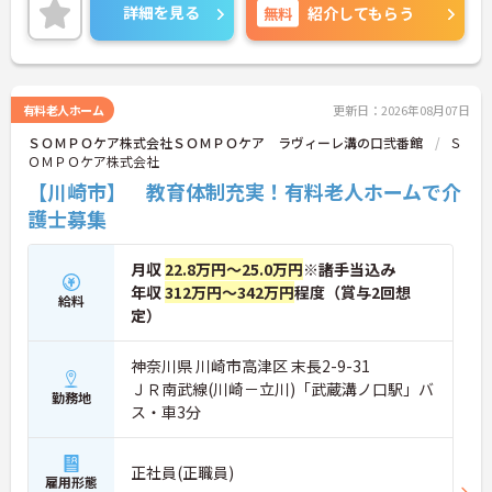
に東京都港区の本社近くに「研修センター」がOPE
詳細を見る
無料
紹介してもらう
N！模擬施設となっており、全職種共通でリアルな
研修が受けられます。このような取り組みも業界で
は非常にめずらしいものとなっており、社員思いの
環境がしっかりと完備されている企業ですので、長
く働くにはオススメの環境です。
有料老人ホーム
更新日：2026年08月07日
ＳＯＭＰＯケア株式会社ＳＯＭＰＯケア ラヴィーレ溝の口弐番館
Ｓ
ＯＭＰＯケア株式会社
【川崎市】 教育体制充実！有料老人ホームで介
護士募集
月収
22.8万円～25.0万円
※諸手当込み
年収
312万円～342万円
程度（賞与2回想
給料
定）
神奈川県 川崎市高津区 末長2-9-31
ＪＲ南武線(川崎－立川)「武蔵溝ノ口駅」バ
勤務地
ス・車3分
正社員(正職員)
雇用形態