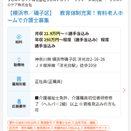
Ｏケア株式会社
【横浜市／磯子区】 教育体制充実！有料老人ホ
ームで介護士募集
月収
21.9万円
～※諸手当込み
年収
293万円
～程度（諸手当込み） 程度
給料
諸手当込み
神奈川県 横浜市磯子区 洋光台2-16-26
勤務地
ＪＲ根岸線「洋光台駅」徒歩10分
正社員(正職員)
雇用形態
■介護福祉士免許、介護職員初任者研修修
了（ヘルパー2級）以上 ※資格見込みの方も
応募要件
可
駅から徒歩10分以内
車通勤可
残業少なめ
住宅手当・補助
託児所・育児補助
無資格OK
年間休日110日以上
資格取得サポート