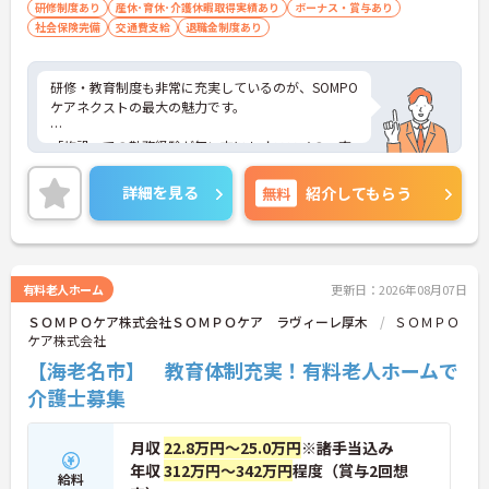
研修制度あり
産休･育休･介護休暇取得実績あり
ボーナス・賞与あり
社会保険完備
交通費支給
退職金制度あり
研修・教育制度も非常に充実しているのが、SOMPO
ケアネクストの最大の魅力です。
「施設」での勤務経験が無い方にもオススメの、充
実の受け入れ態勢が完備されています。2016年4月
に東京都港区の本社近くに「研修センター」がOPE
詳細を見る
無料
紹介してもらう
N！模擬施設となっており、全職種共通でリアルな
研修が受けられます。このような取り組みも業界で
は非常にめずらしいものとなっており、社員思いの
環境がしっかりと完備されている企業ですので、長
く働くにはオススメの環境です。
有料老人ホーム
更新日：2026年08月07日
ＳＯＭＰＯケア株式会社ＳＯＭＰＯケア ラヴィーレ厚木
ＳＯＭＰＯ
ケア株式会社
【海老名市】 教育体制充実！有料老人ホームで
介護士募集
月収
22.8万円～25.0万円
※諸手当込み
年収
312万円～342万円
程度（賞与2回想
給料