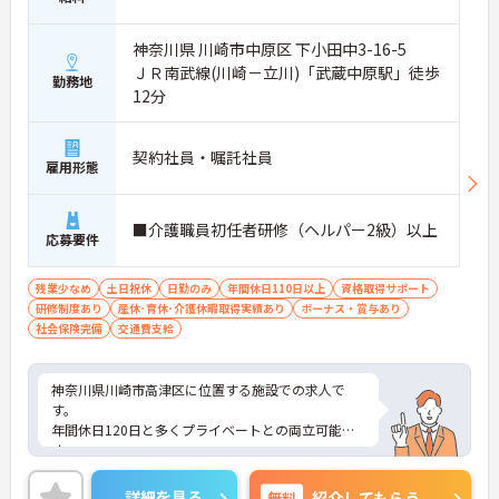
神奈川県 川崎市中原区 下小田中3-16-5
ＪＲ南武線(川崎－立川)「武蔵中原駅」徒歩
勤務地
12分
契約社員・嘱託社員
雇用形態
■介護職員初任者研修（ヘルパー2級）以上
応募要件
残業少なめ
土日祝休
日勤のみ
年間休日110日以上
資格取得サポート
研修制度あり
産休･育休･介護休暇取得実績あり
ボーナス・賞与あり
社会保険完備
交通費支給
神奈川県川崎市高津区に位置する施設での求人で
す。
年間休日120日と多くプライベートとの両立可能で
す。
昇給・賞与ありであなたの頑張りがしっかり評価さ
れる職場です。
詳細を見る
無料
紹介してもらう