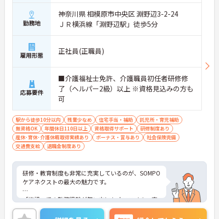
神奈川県 相模原市中央区 淵野辺3-2-24
勤務地
ＪＲ横浜線「淵野辺駅」徒歩5分
正社員(正職員)
雇用形態
■介護福祉士免許、介護職員初任者研修修
了（ヘルパー2級）以上 ※資格見込みの方も
応募要件
可
駅から徒歩10分以内
残業少なめ
住宅手当・補助
託児所・育児補助
無資格OK
年間休日110日以上
資格取得サポート
研修制度あり
産休･育休･介護休暇取得実績あり
ボーナス・賞与あり
社会保険完備
交通費支給
退職金制度あり
研修・教育制度も非常に充実しているのが、SOMPO
ケアネクストの最大の魅力です。
「施設」での勤務経験が無い方にもオススメの、充
実の受け入れ態勢が完備されています。2016年4月
に東京都港区の本社近くに「研修センター」がOPE