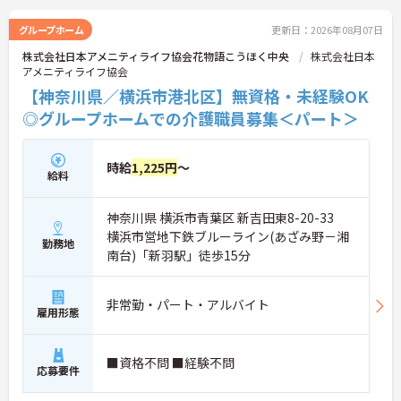
グループホーム
更新日：2026年08月07日
株式会社日本アメニティライフ協会花物語こうほく中央
株式会社日本
アメニティライフ協会
【神奈川県／横浜市港北区】無資格・未経験OK
◎グループホームでの介護職員募集＜パート＞
時給
1,225円
～
給料
神奈川県 横浜市青葉区 新吉田東8-20-33
横浜市営地下鉄ブルーライン(あざみ野－湘
勤務地
南台)「新羽駅」徒歩15分
非常勤・パート・アルバイト
雇用形態
■資格不問 ■経験不問
応募要件