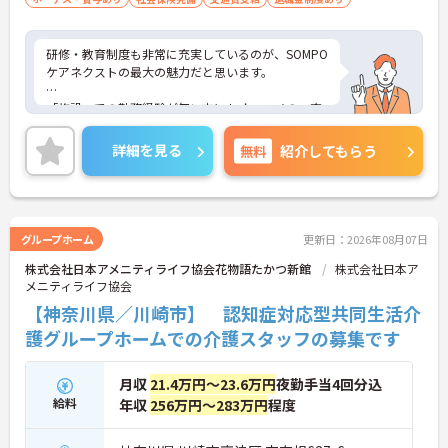
研修・教育制度も非常に充実しているのが、SOMPO
ケアネクストの最大の魅力だと思います。
「施設」での勤務経験が無い方にもオススメの、充
実の受け入れ態勢が完備されています。2016年4月
に東京都港区の本社近くに「研修センター」がOPE
詳細を見る
無料
紹介してもらう
N！模擬施設となっており、全職種共通でリアルな
研修が受けられます。このような取り組みも業界で
は非常にめずらしいものとなっており、社員思いの
環境がしっかりと完備されている企業ですので、長
く働くにはオススメの環境です。
グループホーム
更新日：2026年08月07日
株式会社日本アメニティライフ協会花物語たかつ新館
株式会社日本ア
メニティライフ協会
【神奈川県／川崎市】 認知症対応型共同生活介
護グループホームでの介護スタッフの募集です
月収
21.4万円～23.6万円
夜勤手当4回分込
給料
年収
256万円～283万円
程度