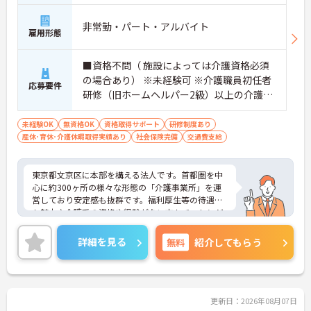
非常勤・パート・アルバイト
雇用形態
■資格不問（ 施設によっては介護資格必須
の場合あり） ※未経験可 ※介護職員初任者
応募要件
研修（旧ホームヘルパー2級）以上の介護資
格をお持ちの方優遇
未経験OK
無資格OK
資格取得サポート
研修制度あり
産休･育休･介護休暇取得実績あり
社会保険完備
交通費支給
東京都文京区に本部を構える法人です。首都圏を中
心に約300ヶ所の様々な形態の「介護事業所」を運
営しており安定感も抜群です。福利厚生等の待遇面
も魅力♪介護系の資格や経験がない方もチャレンジ
OK◎資格取得支援もあり働きながらスキルアップも
目指します。ご興味ある方には、面接対策ポイント
詳細を見る
無料
紹介してもらう
など、さらに詳細をお話しいたしますのでお気軽に
ご相談ください！
更新日：2026年08月07日