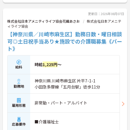
更新日：2026年08月07日
株式会社日本アメニティライフ協会花織あさお
株式会社日本アメニテ
ィライフ協会
【神奈川県／川崎市麻生区】勤務日数・曜日相談
可◎土日祝手当あり★施設での介護職募集《パー
ト》
時給
1,225円
～
給料
神奈川県 川崎市麻生区 片平7-1-1
勤務地
小田急多摩線「五月台駅」徒歩11分
非常勤・パート・アルバイト
雇用形態
■介護福祉士
応募要件