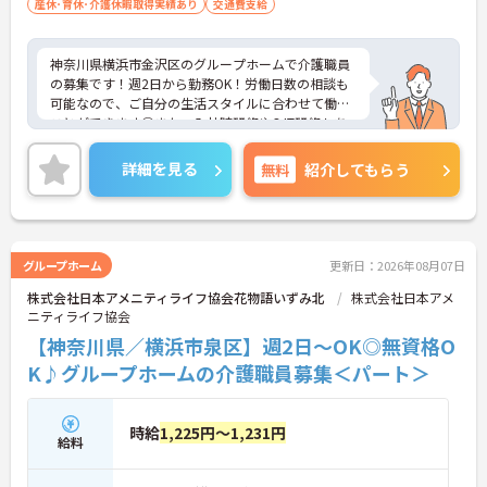
産休･育休･介護休暇取得実績あり
交通費支給
神奈川県横浜市金沢区のグループホームで介護職員
の募集です！週2日から勤務OK！労働日数の相談も
可能なので、ご自分の生活スタイルに合わせて働く
ことができます◎また、入社時研修やOJT研修もあ
るので、安心して業務に慣れることができます♪ご
興味のある方は面接ポイントをお伝えしますので、
詳細を見る
無料
紹介してもらう
お気軽にご連絡ください！
グループホーム
更新日：2026年08月07日
株式会社日本アメニティライフ協会花物語いずみ北
株式会社日本アメ
ニティライフ協会
【神奈川県／横浜市泉区】週2日～OK◎無資格O
K♪グループホームの介護職員募集＜パート＞
時給
1,225円～1,231円
給料