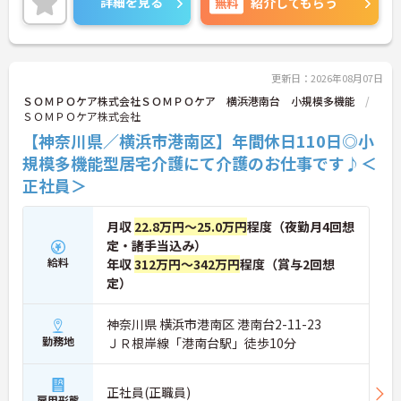
詳細を見る
無料
紹介してもらう
N！模擬施設となっており、全職種共通でリアルな
研修が受けられます。このような取り組みも業界で
は非常にめずらしいものとなっており、社員思いの
環境がしっかりと完備されている企業ですので、長
く働くにはオススメの環境です。
更新日：2026年08月07日
ＳＯＭＰＯケア株式会社ＳＯＭＰＯケア 横浜港南台 小規模多機能
ＳＯＭＰＯケア株式会社
【神奈川県／横浜市港南区】年間休日110日◎小
規模多機能型居宅介護にて介護のお仕事です♪＜
正社員＞
月収
22.8万円～25.0万円
程度（夜勤月4回想
定・諸手当込み）
給料
年収
312万円～342万円
程度（賞与2回想
定）
神奈川県 横浜市港南区 港南台2-11-23
勤務地
ＪＲ根岸線「港南台駅」徒歩10分
正社員(正職員)
雇用形態