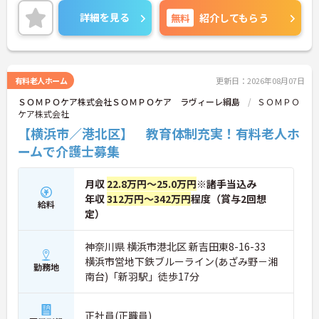
に東京都港区の本社近くに「研修センター」がOPE
詳細を見る
無料
紹介してもらう
N！模擬施設となっており、全職種共通でリアルな
研修が受けられます。このような取り組みも業界で
は非常にめずらしいものとなっており、社員思いの
環境がしっかりと完備されている企業ですので、長
く働くにはオススメの環境です。
有料老人ホーム
更新日：2026年08月07日
ＳＯＭＰＯケア株式会社ＳＯＭＰＯケア ラヴィーレ綱島
ＳＯＭＰＯ
ケア株式会社
【横浜市／港北区】 教育体制充実！有料老人ホ
ームで介護士募集
月収
22.8万円～25.0万円
※諸手当込み
年収
312万円～342万円
程度（賞与2回想
給料
定）
神奈川県 横浜市港北区 新吉田東8-16-33
横浜市営地下鉄ブルーライン(あざみ野－湘
勤務地
南台)「新羽駅」徒歩17分
正社員(正職員)