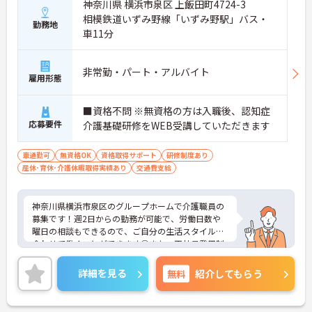
神奈川県 横浜市泉区 上飯田町4724-3
相模鉄道いずみ野線「いずみ野駅」バス・
勤務地
車11分
非常勤・パート・アルバイト
雇用形態
■資格不問 ※無資格の方は入職後、認知症
応募要件
介護基礎研修をWEB受講していただきます
車通勤可
無資格OK
資格取得サポート
研修制度あり
産休･育休･介護休暇取得実績あり
交通費支給
神奈川県横浜市泉区のグループホームで介護職員の
募集です！週2日からの勤務が可能で、労働日数や
曜日の相談もできるので、ご自分の生活スタイルに
合わせて働くことができます◎また、正社員登用制
度もあるので、安心して長く働きやすい環境が整っ
ています♪ご興味のある方は面接ポイントをお伝え
詳細を見る
無料
紹介してもらう
しますので、お気軽にご連絡ください！