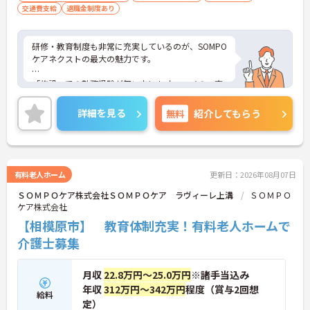
交通費支給
退職金制度あり
研修・教育制度も非常に充実しているのが、SOMPO
ケアネクストの最大の魅力です。
「施設」での勤務経験が無い方にもオススメの、充
実の受け入れ態勢が完備されています。2016年4月
に東京都港区の本社近くに「研修センター」がOPE
詳細を見る
無料
紹介してもらう
N！模擬施設となっており、全職種共通でリアルな
研修が受けられます。このような取り組みも業界で
は非常にめずらしいものとなっており、社員思いの
環境がしっかりと完備されている企業ですので、長
く働くにはオススメの環境です。
有料老人ホーム
更新日：2026年08月07日
ＳＯＭＰＯケア株式会社ＳＯＭＰＯケア ラヴィーレ上溝
ＳＯＭＰＯ
ケア株式会社
【相模原市】 教育体制充実！有料老人ホームで
介護士募集
月収
22.8万円～25.0万円
※諸手当込み
年収
312万円～342万円
程度（賞与2回想
給料
定）