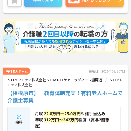
ご興味のある方は面接ポイントをお伝えしますの
で、お気軽にご連絡ください！
有料老人ホーム
更新日：2026年08月07日
ＳＯＭＰＯケア株式会社ＳＯＭＰＯケア ラヴィーレ淵野辺
ＳＯＭＰ
Ｏケア株式会社
【相模原市】 教育体制充実！有料老人ホームで
介護士募集
月収
22.8万円～25.0万円
※諸手当込み
年収
312万円～342万円
程度（賞与2回想
給料
定）