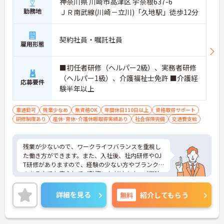
神奈川県 川崎市高津区 宇奈根637-6
勤務地
ＪＲ南武線(川崎－立川)「久地駅」徒歩12分
契約社員・嘱託社員
雇用形態
■初任者研修（ヘルパー2級）、実務者研修
（ヘルパー1級）、介護福祉士免許 ■介護経
応募要件
験半年以上
車通勤可
残業少なめ
無資格OK
年間休日110日以上
資格取得サポート
研修制度あり
産休･育休･介護休暇取得実績あり
社会保険完備
交通費支給
残業が少ないので、ワークライフバランスを重視し
た働き方ができます。また、入社後、社内研修やOJ
T研修がありますので、経験の少ない方やブランク
のある方でも安心してご勤務いただけます。ご興味
ある方には、面接のポイントなど、さらに詳細をお
話致しますのでお気軽にご相談ください。
詳細を見る
無料
紹介してもらう