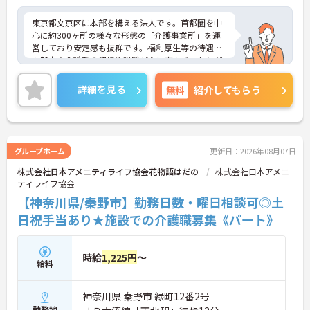
東京都文京区に本部を構える法人です。首都圏を中
心に約300ヶ所の様々な形態の「介護事業所」を運
営しており安定感も抜群です。福利厚生等の待遇面
も魅力♪介護系の資格や経験がない方もチャレンジ
OK◎資格取得支援もあり働きながらスキルアップも
目指します。ご興味ある方には、面接対策ポイント
詳細を見る
無料
紹介してもらう
など、さらに詳細をお話しいたしますのでお気軽に
ご相談ください！
グループホーム
更新日：2026年08月07日
株式会社日本アメニティライフ協会花物語はだの
株式会社日本アメニ
ティライフ協会
【神奈川県/秦野市】勤務日数・曜日相談可◎土
日祝手当あり★施設での介護職募集《パート》
時給
1,225円
～
給料
神奈川県 秦野市 緑町12番2号
勤務地