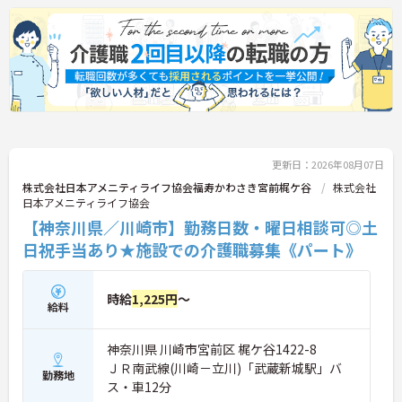
更新日：2026年08月07日
株式会社日本アメニティライフ協会福寿かわさき宮前梶ケ谷
株式会社
日本アメニティライフ協会
【神奈川県／川崎市】勤務日数・曜日相談可◎土
日祝手当あり★施設での介護職募集《パート》
時給
1,225円
～
給料
神奈川県 川崎市宮前区 梶ケ谷1422-8
ＪＲ南武線(川崎－立川)「武蔵新城駅」バ
勤務地
ス・車12分