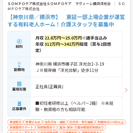
ＳＯＭＰＯケア株式会社ＳＯＭＰＯケア ラヴィーレ横浜洋光台
ＳＯ
ＭＰＯケア株式会社
【神奈川県／横浜市】 東証一部上場企業が運営
する有料老人ホーム！介護スタッフを募集中
月収
22.8万円～25.0万円
※諸手当込み
年収
312万円～342万円
程度（賞与2回想
給料
定）
神奈川県 横浜市磯子区 洋光台2-3-19
勤務地
ＪＲ根岸線「洋光台駅」徒歩11分
正社員(正職員)
雇用形態
■初任者研修以上（ヘルパー2級） ※未経
応募要件
験・無資格の方も相談可能
車通勤可
残業少なめ
住宅手当・補助
託児所・育児補助
年間休日110日以上
資格取得サポート
研修制度あり
産休･育休･介護休暇取得実績あり
ボーナス・賞与あり
社会保険完備
交通費支給
退職金制度あり