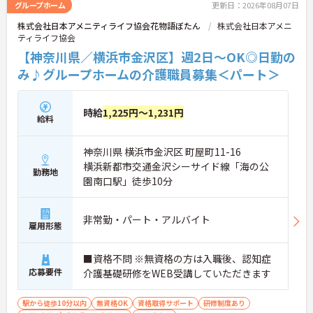
グループホーム
更新日：2026年08月07日
株式会社日本アメニティライフ協会花物語ぼたん
株式会社日本アメニ
ティライフ協会
【神奈川県／横浜市金沢区】週2日～OK◎日勤の
み♪グループホームの介護職員募集＜パート＞
時給
1,225円～1,231円
給料
神奈川県 横浜市金沢区 町屋町11-16
横浜新都市交通金沢シーサイド線「海の公
勤務地
園南口駅」徒歩10分
非常勤・パート・アルバイト
雇用形態
■資格不問 ※無資格の方は入職後、認知症
応募要件
介護基礎研修をWEB受講していただきます
駅から徒歩10分以内
無資格OK
資格取得サポート
研修制度あり