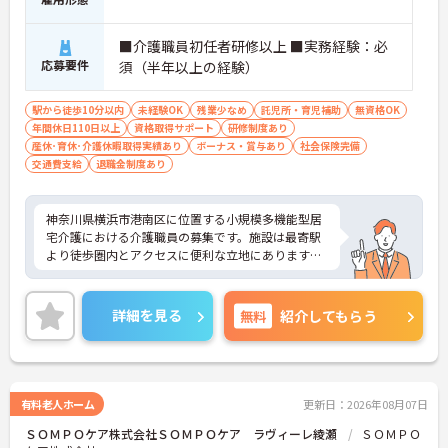
■介護職員初任者研修以上 ■実務経験：必
応募要件
須（半年以上の経験）
駅から徒歩10分以内
未経験OK
残業少なめ
託児所・育児補助
無資格OK
年間休日110日以上
資格取得サポート
研修制度あり
産休･育休･介護休暇取得実績あり
ボーナス・賞与あり
社会保険完備
交通費支給
退職金制度あり
神奈川県横浜市港南区に位置する小規模多機能型居
宅介護における介護職員の募集です。施設は最寄駅
より徒歩圏内とアクセスに便利な立地にあります。
年間休日は110日もあり、プライベートを大切にし
ながらご勤務いただけます。これまでの介護業務経
詳細を見る
無料
紹介してもらう
験を活かしながらご勤務いただける職場環境です。
ご興味のある方には、面接対策ポイントなど、さら
に詳細をお話しいたしますのでお気軽にご相談くだ
さい！
有料老人ホーム
更新日：2026年08月07日
ＳＯＭＰＯケア株式会社ＳＯＭＰＯケア ラヴィーレ綾瀬
ＳＯＭＰＯ