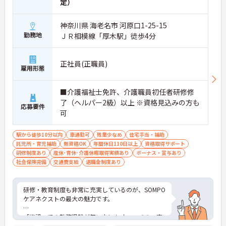
定）
神奈川県 海老名市 河原口1-25-15
勤務地
ＪＲ相模線「厚木駅」徒歩4分
正社員(正職員)
雇用形態
■介護福祉士免許、介護職員初任者研修修
了（ヘルパー2級）以上 ※資格見込みの方も
応募要件
可
駅から徒歩10分以内
車通勤可
残業少なめ
住宅手当・補助
託児所・育児補助
無資格OK
年間休日110日以上
資格取得サポート
研修制度あり
産休･育休･介護休暇取得実績あり
ボーナス・賞与あり
社会保険完備
交通費支給
退職金制度あり
研修・教育制度も非常に充実しているのが、SOMPO
ケアネクストの最大の魅力です。
「施設」での勤務経験が無い方にもオススメの、充
実の受け入れ態勢が完備されています。2016年4月