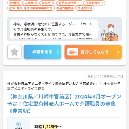
車通勤可
未経験OK
無資格OK
資格取得サポート
研修制度あり
産休･育休･介護休暇取得実績あり
社会保険完備
交通費支給
神奈川県横浜市港北区に位置する、グループホーム
での介護職員の募集です。
資格や経験がなくても勤務できて、介護業界で働く
のが初めての方にもおすすめです。また社員登用制
度もあり、頑張りがしっかり評価され、将来的に正
社員として働くこともできる環境です。
詳細を見る
無料
紹介してもらう
ご興味のある方は、面接ポイントをお伝えしますの
でお気軽にご連絡ください。
更新日：2026年08月07日
株式会社日本アメニティライフ協会福寿かわさき宮前金山
株式会社日
本アメニティライフ協会
【神奈川県／川崎市宮前区】2024年3月オープン
予定！住宅型有料老人ホームで介護職員の募集
《非常勤》
時給
1,225円
～
給料