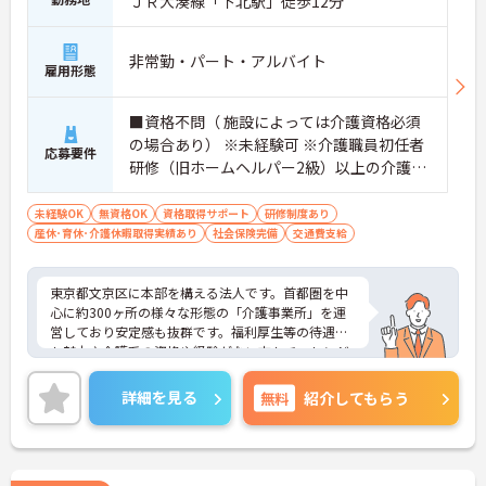
ＪＲ大湊線「下北駅」徒歩12分
非常勤・パート・アルバイト
雇用形態
■資格不問（ 施設によっては介護資格必須
の場合あり） ※未経験可 ※介護職員初任者
応募要件
研修（旧ホームヘルパー2級）以上の介護資
格をお持ちの方優遇
未経験OK
無資格OK
資格取得サポート
研修制度あり
産休･育休･介護休暇取得実績あり
社会保険完備
交通費支給
東京都文京区に本部を構える法人です。首都圏を中
心に約300ヶ所の様々な形態の「介護事業所」を運
営しており安定感も抜群です。福利厚生等の待遇面
も魅力♪介護系の資格や経験がない方もチャレンジ
OK◎資格取得支援もあり働きながらスキルアップも
目指します。ご興味ある方には、面接対策ポイント
詳細を見る
無料
紹介してもらう
など、さらに詳細をお話しいたしますのでお気軽に
ご相談ください！