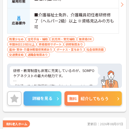
雇用形態
■介護福祉士免許、介護職員初任者研修修
了（ヘルパー2級）以上 ※資格見込みの方も
応募要件
可
残業少なめ
住宅手当・補助
託児所・育児補助
無資格OK
年間休日110日以上
資格取得サポート
研修制度あり
産休･育休･介護休暇取得実績あり
ボーナス・賞与あり
社会保険完備
交通費支給
退職金制度あり
研修・教育制度も非常に充実しているのが、SOMPO
ケアネクストの最大の魅力です。
「施設」での勤務経験が無い方にもオススメの、充
実の受け入れ態勢が完備されています。2016年4月
に東京都港区の本社近くに「研修センター」がOPE
詳細を見る
無料
紹介してもらう
N！模擬施設となっており、全職種共通でリアルな
研修が受けられます。このような取り組みも業界で
は非常にめずらしいものとなっており、社員思いの
環境がしっかりと完備されている企業ですので、長
く働くにはオススメの環境です。
有料老人ホーム
更新日：2026年08月07日