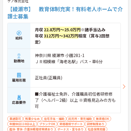
ケア株式会社
【綾瀬市】 教育体制充実！有料老人ホームで介
護士募集
月収
22.8万円～25.0万円
※諸手当込み
年収
312万円～342万円
程度（賞与2回想
給料
定）
神奈川県 綾瀬市 小園281-1
勤務地
ＪＲ相模線「海老名駅」バス・車6分
正社員(正職員)
雇用形態
■介護福祉士免許、介護職員初任者研修修
了（ヘルパー2級）以上 ※資格見込みの方も
応募要件
可
車通勤可
残業少なめ
住宅手当・補助
託児所・育児補助
無資格OK
年間休日110日以上
ブランクOK
資格取得サポート
研修制度あり
産休･育休･介護休暇取得実績あり
ボーナス・賞与あり
社会保険完備