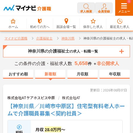
0
0
求人検索
会員登録
メニュー
ホーム
初めての方へ
面談会場一覧
保存した求人
最近見た求人
マイナビ介護職
介護福祉士
神奈川県
神奈川県の介護福祉士の求人・転
神奈川県の介護福祉士
の求人・転職一覧
5,658
この条件の介護・福祉求人数
非公開求人
件 ＋
おすすめ順
新着順
月収順
年収順
更新日：2026年08月07日
株式会社ATケアホスピス中原
株式会社AT
【神奈川県／川崎市中原区】住宅型有料老人ホー
ムで介護職員募集＜契約社員＞
月収
28.0万円
～
給料