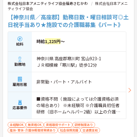
株式会社日本アメニティライフ協会福寿さむかわ
株式会社日本アメニ
ティライフ協会
【神奈川県／高座郡】勤務日数・曜日相談可◎土
日祝手当あり★施設での介護職募集《パート》
時給
1,225円
～
給料
神奈川県 高座郡寒川町 宮山923-1
勤務地
ＪＲ相模線「寒川駅」徒歩12分
非常勤・パート・アルバイト
雇用形態
■資格不問（ 施設によっては介護資格必須
の場合あり） ※未経験可 ※介護職員初任者
応募要件
研修（旧ホームヘルパー2級）以上の介護資
格をお持ちの方優遇
未経験OK
無資格OK
資格取得サポート
研修制度あり
産休･育休･介護休暇取得実績あり
社会保険完備
交通費支給