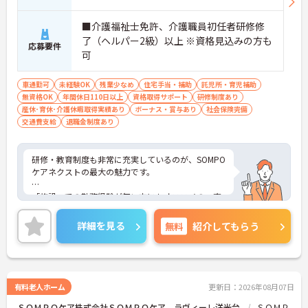
■介護福祉士免許、介護職員初任者研修修
了（ヘルパー2級）以上 ※資格見込みの方も
応募要件
可
車通勤可
未経験OK
残業少なめ
住宅手当・補助
託児所・育児補助
無資格OK
年間休日110日以上
資格取得サポート
研修制度あり
産休･育休･介護休暇取得実績あり
ボーナス・賞与あり
社会保険完備
交通費支給
退職金制度あり
研修・教育制度も非常に充実しているのが、SOMPO
ケアネクストの最大の魅力です。
「施設」での勤務経験が無い方にもオススメの、充
実の受け入れ態勢が完備されています。2016年4月
に東京都港区の本社近くに「研修センター」がOPE
詳細を見る
無料
紹介してもらう
N！模擬施設となっており、全職種共通でリアルな
研修が受けられます。このような取り組みも業界で
は非常にめずらしいものとなっており、社員思いの
環境がしっかりと完備されている企業ですので、長
く働くにはオススメの環境です。
有料老人ホーム
更新日：2026年08月07日
ＳＯＭＰＯケア株式会社ＳＯＭＰＯケア ラヴィーレ洋光台
ＳＯＭＰ