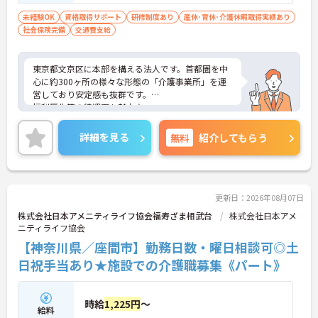
未経験OK
資格取得サポート
研修制度あり
産休･育休･介護休暇取得実績あり
社会保険完備
交通費支給
東京都文京区に本部を構える法人です。首都圏を中
心に約300ヶ所の様々な形態の「介護事業所」を運
営しており安定感も抜群です。
福利厚生等の待遇面も魅力♪
ご興味ある方には、面接対策ポイントなど、さらに
詳細をお話しいたしますのでお気軽にご相談くださ
詳細を見る
無料
紹介してもらう
い！
更新日：2026年08月07日
株式会社日本アメニティライフ協会福寿ざま相武台
株式会社日本アメ
ニティライフ協会
【神奈川県／座間市】勤務日数・曜日相談可◎土
日祝手当あり★施設での介護職募集《パート》
時給
1,225円
～
給料