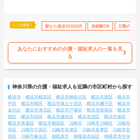
ここに注目！
借り上げ
託児所・育児補助
駅から徒歩10分以内
無資格OK
年間休日110日以上
未経験OK
日勤のみ
資
あなたにおすすめの介護・福祉求人の一覧を見
る
神奈川県の介護・福祉求人を近隣の市区町村から探す
横浜市
横浜市鶴見区
横浜市神奈川区
横浜市西区
横浜市
中区
横浜市南区
横浜市保土ケ谷区
横浜市磯子区
横浜市
金沢区
横浜市港北区
横浜市戸塚区
横浜市港南区
横浜市
旭区
横浜市緑区
横浜市瀬谷区
横浜市栄区
横浜市泉区
横浜市青葉区
横浜市都筑区
川崎市
川崎市川崎区
川崎市
幸区
川崎市中原区
川崎市高津区
川崎市多摩区
川崎市宮
前区
川崎市麻生区
相模原市
相模原市緑区
相模原市中央