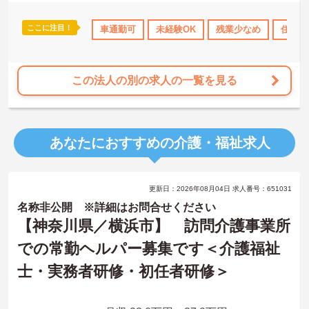
ここに注目！
ランクOK
資格取得サポート
車通勤可
研修制度あり
未経験OK
残業少なめ
産休･育休･介護休暇
住宅手
この法人の別の求人の一覧を見る
あなたにおすすめの介護・福祉求人
更新日：2026年08月04日 求人番号：651031
名称非公開 ※詳細はお問合せください
【神奈川県／横浜市】 訪問介護事業所
での常勤ヘルパー募集です＜介護福祉
士・実務者研修・初任者研修＞