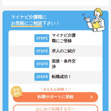
マイナビ介護職に
お気軽にご相談
下さい！
マイナビ介護
1
STEP
職にご登録
2
求人のご紹介
STEP
面接・条件交
3
STEP
渉
4
転職成功！
STEP
転職サポートに登録
はじめて転職する方へ