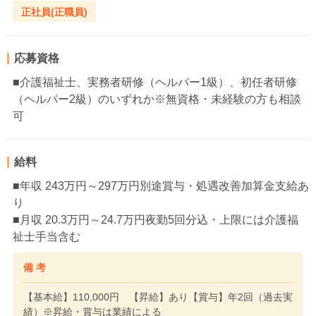
正社員(正職員)
応募資格
■介護福祉士、実務者研修（ヘルパー1級）、初任者研修
（ヘルパー2級）のいずれか※無資格・未経験の方も相談
可
給料
■年収 243万円～297万円別途賞与・処遇改善加算金支給あ
り
■月収 20.3万円～24.7万円夜勤5回分込・上限には介護福
祉士手当含む
備 考
【基本給】110,000円 【昇給】あり【賞与】年2回（過去実
績）※昇給・賞与は業績による