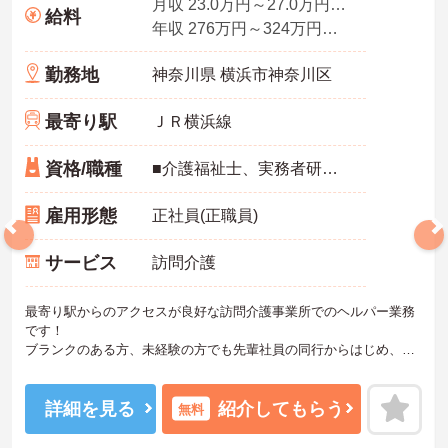
月収 23.0万円～27.0万円程度（諸手当含む）
給料
年収 276万円～324万円（別途、賞与支給）
勤務地
神奈川県 横浜市神奈川区
最寄り駅
ＪＲ横浜線
資格/職種
■介護福祉士、実務者研修（ヘルパー1級）、介護職員初任者研修（ヘルパー2級）、介護職員基礎研修のいずれかの資格必須
雇用形態
正社員(正職員)
サービス
訪問介護
最寄り駅からのアクセスが良好な訪問介護事業所でのヘルパー業務
です！
ブランクのある方、未経験の方でも先輩社員の同行からはじめ、丁
寧な指導によりしっかりとスキルを身につけられる職場です。
ご興味ある方には、面接のポイントなど、さらに詳細をお話致しま
すのでお気軽にご相談ください。
詳細を見る
紹介してもらう
無料