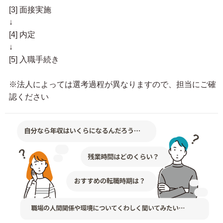
[3] 面接実施
↓
[4] 内定
↓
[5] 入職手続き
※法人によっては選考過程が異なりますので、担当にご確
認ください