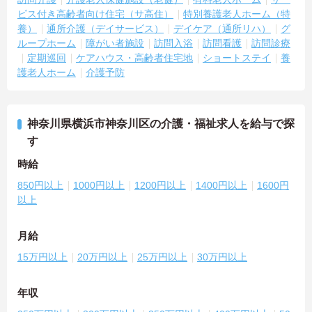
ビス付き高齢者向け住宅（サ高住）
特別養護老人ホーム（特
養）
通所介護（デイサービス）
デイケア（通所リハ）
グ
ループホーム
障がい者施設
訪問入浴
訪問看護
訪問診療
定期巡回
ケアハウス・高齢者住宅地
ショートステイ
養
護老人ホーム
介護予防
神奈川県横浜市神奈川区の介護・福祉求人を給与で探
す
時給
850円以上
1000円以上
1200円以上
1400円以上
1600円
以上
月給
15万円以上
20万円以上
25万円以上
30万円以上
年収