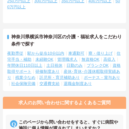
250万円以上
300万円以上
350万円以上
400万円以上
50
0万円以上
神奈川県横浜市神奈川区の介護・福祉求人をこだわり
条件で探す
夜勤専従
駅から徒歩10分以内
車通勤可
寮・借り上げ
住
宅手当・補助
未経験OK
管理職求人
無資格OK
高収入
年間休日110日以上
土日祝休
日勤のみ
ブランクOK
資格
取得サポート
研修制度あり
産休･育休･介護休暇取得実績あ
り
残業少なめ
託児所・育児補助あり
ボーナス・賞与あり
社会保険完備
交通費支給
退職金制度あり
求人のお問い合わせに関するよくあるご質問
このページから問い合わせをすると、すぐに病院や
施設に個人情報が渡されてしまいますか？