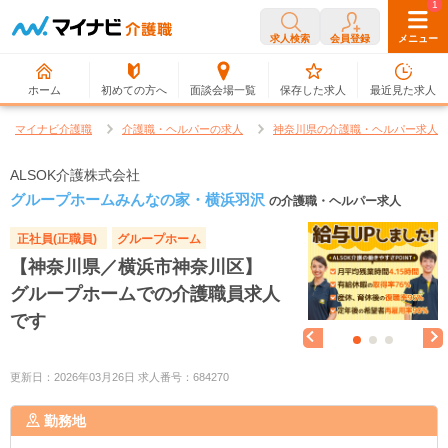
0
1
求人検索
会員登録
メニュー
ホーム
初めての方へ
面談会場一覧
保存した求人
最近見た求人
マイナビ介護職
介護職・ヘルパーの求人
神奈川県の介護職・ヘルパー求人
ALSOK介護株式会社
グループホームみんなの家・横浜羽沢
の介護職・ヘルパー求人
正社員(正職員)
グループホーム
【神奈川県／横浜市神奈川区】
グループホームでの介護職員求人
です
更新日：2026年03月26日 求人番号：684270
勤務地