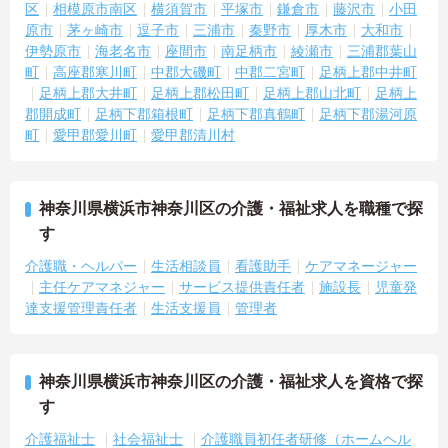
区
相模原市南区
横須賀市
平塚市
鎌倉市
藤沢市
小田
原市
茅ヶ崎市
逗子市
三浦市
秦野市
厚木市
大和市
伊勢原市
海老名市
座間市
南足柄市
綾瀬市
三浦郡葉山
町
高座郡寒川町
中郡大磯町
中郡二宮町
足柄上郡中井町
足柄上郡大井町
足柄上郡松田町
足柄上郡山北町
足柄上
郡開成町
足柄下郡箱根町
足柄下郡真鶴町
足柄下郡湯河原
町
愛甲郡愛川町
愛甲郡清川村
神奈川県横浜市神奈川区の介護・福祉求人を職種で探
す
介護職・ヘルパー
生活相談員
看護助手
ケアマネージャー
主任ケアマネジャー
サービス提供責任者
施設長
児童発
達支援管理責任者
生活支援員
管理者
神奈川県横浜市神奈川区の介護・福祉求人を資格で探
す
介護福祉士
社会福祉士
介護職員初任者研修（ホームヘル