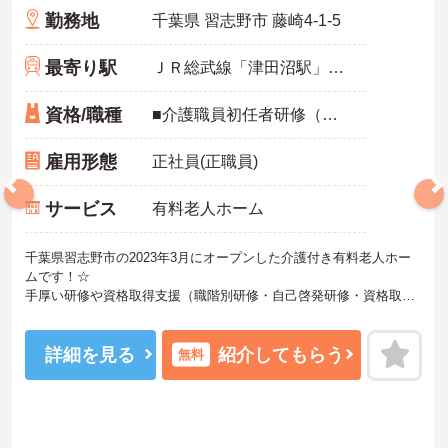
勤務地
千葉県 習志野市 藤崎4-1-5
最寄り駅
ＪＲ総武線「津田沼駅」徒歩17分
資格/職種
■介護職員初任者研修（ヘルパー2級）以上 ■未経験可
雇用形態
正社員(正職員)
サービス
有料老人ホーム
千葉県習志野市の2023年3月にオープンした介護付き有料老人ホー
ムです！☆
手厚い研修や資格取得支援（職階別研修・自己啓発研修・資格取得
セミナーなど、年間60回以上の研修プログラムを実施し、職員の資
質向上と資格取得のサポートを行っております）があります！
スキルアップされたい方や未経験の方にもおすすめです！また、す
詳細を見る
紹介してもらう
無料
べての働く方が「安心して長く活躍できる職場」を提供すべく、
様々な福利厚生制度をご用意しております。
まずは施設での面談や見学からでもご相談可能です！ご興味ある方
には、面接対策ポイントなど、さらに詳細をお話しいたしますので
お気軽にご相談ください！♪