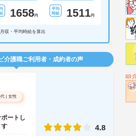
1658
1511
円
円
月収・平均時給を算出
ビ介護職
ご利用者・成約者の声
0代
|
女性
サポートし
ます
4.8