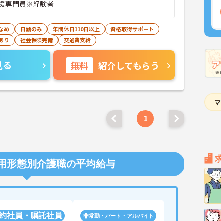
援専門員※経験者
なめ
日勤のみ
年間休日110日以上
資格取得サポート
あり
社会保険完備
交通費支給
見る
無料
紹介してもらう
1
用形態別介護職の平均給与
約社員・嘱託社員
非常勤・パート・アルバイト