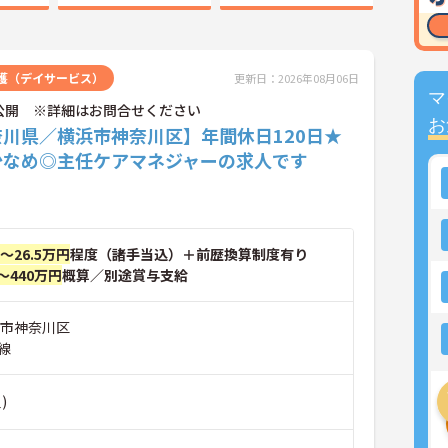
護（デイサービス）
更新日：2026年08月06日
マ
公開 ※詳細はお問合せください
お
奈川県／横浜市神奈川区】年間休日120日★
少なめ◎主任ケアマネジャーの求人です
円～26.5万円
程度（諸手当込）＋前歴換算制度有り
～440万円
概算／別途賞与支給
浜市神奈川区
線
)