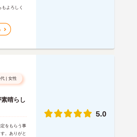
らもよろしく
る
0代
|
女性
が素晴らし
5.0
内定をもらう事
ます。ありがと