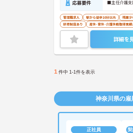
応募要件
■主任介護支
管理職求人
駅から徒歩10分以内
残業少
研修制度あり
産休･育休･介護休暇取得実績
詳細を
1
件中 1-1件を表示
神奈川県の雇
正社員
契