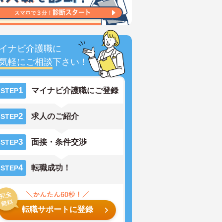
イナビ介護職に
気軽にご相談
下さい！
1
マイナビ介護職にご登録
STEP
2
求人のご紹介
STEP
3
面接・条件交渉
STEP
4
転職成功！
STEP
転職サポートに登録