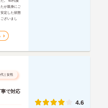
。 40代後
したが親身にご
も安定した状態
うございまし
る
0代
|
女性
丁寧で対応
4.6