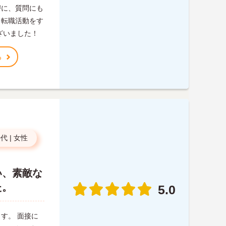
密に、質問にも
く転職活動をす
ざいました！
る
0代
|
女性
い、素敵な
た。
5.0
す。 面接に