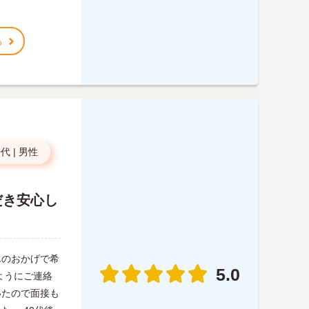
る
0代
|
男性
だき安心し
んのおかげで希
5.0
ようにご連絡
いたので面接も